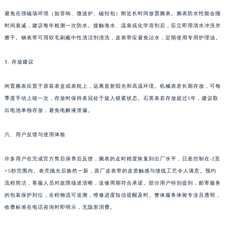
新疆维吾尔自治区霍尔果斯市亚欧北路格拉苏蒂售后服务中心（需提前预约）
避免在强磁场环境（如音响、微波炉、磁扣包）附近长时间放置腕表。腕表防水性能会随
新疆维吾尔自治区喀什市解放北路格拉苏蒂售后服务中心（需提前预约）
时间衰减，建议每年检测一次防水。接触海水、温泉或化学溶剂后，应立即用清水冲洗并
擦干。钢表带可用软毛刷蘸中性清洁剂清洗，皮表带应避免沾水，定期使用专用护理油。
新疆维吾尔自治区可克达拉市幸福路格拉苏蒂售后服务中心（需提前预约）
新疆维吾尔自治区克拉玛依市克拉玛依区友谊路格拉苏蒂售后服务中心（需提前预约）
3. 存放建议
新疆维吾尔自治区库车市库车市文化东路格拉苏蒂售后服务中心（需提前预约）
新疆维吾尔自治区库尔勒市库尔勒市人民东路格拉苏蒂售后服务中心（需提前预约）
闲置腕表应置于原装表盒或表枕上，远离直射阳光和高温环境。机械表若长期存放，可每
新疆维吾尔自治区奎屯市团结西街格拉苏蒂售后服务中心（需提前预约）
季度手动上链一次，存放时保持表冠处于旋入锁紧状态。石英表若存放超过1年，建议取
新疆维吾尔自治区昆玉市昆泉街格拉苏蒂售后服务中心（需提前预约）
出电池单独存放，避免电解液泄漏。
新疆维吾尔自治区沙湾市三道河子镇世纪大道南路格拉苏蒂售后服务中心（需提前预约）
六、用户反馈与使用体验
新疆维吾尔自治区石河子市北二路格拉苏蒂售后服务中心（需提前预约）
新疆维吾尔自治区双河市光明路格拉苏蒂售后服务中心（需提前预约）
许多用户在完成官方售后保养后反馈，腕表的走时精度恢复到出厂水平，日差控制在-2至
新疆维吾尔自治区塔城市塔城地区闻琴路格拉苏蒂售后服务中心（需提前预约）
+5秒范围内。表壳抛光后焕然一新，原厂皮表带的皮质触感与缝线工艺令人满意。预约
新疆维吾尔自治区铁门关市兴疆路格拉苏蒂售后服务中心（需提前预约）
流程简洁，客服人员对故障描述清晰，送修周期符合承诺。部分用户特别提到，邮寄服务
新疆维吾尔自治区图木舒克市图木舒克市中兴街格拉苏蒂售后服务中心（需提前预约）
的包装保护到位，全程物流可追溯，维修进度短信提醒及时。整体服务体验专业且透明，
收费标准在电话咨询时即明示，无隐形消费。
新疆维吾尔自治区吐鲁番市高昌区文化中路文化中路格拉苏蒂售后服务中心（需提前预约）
新疆维吾尔自治区乌苏市乌鲁木齐北路格拉苏蒂售后服务中心（需提前预约）