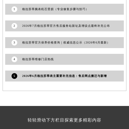
1
格拉苏蒂腕表机芯受损（专业修复步骤与技巧）
2
2026年7月格拉苏蒂官方售后服务站新址及增设点最终补充公布
3
格拉苏蒂官方保养价格查询｜权威信息公示（2026年6月最新）
4
格拉苏蒂维修门店热线
5
2026年6月格拉苏蒂表主重要补充信息：售后网点搬迁与新增
轻轻滑动下方栏目探索更多精彩内容