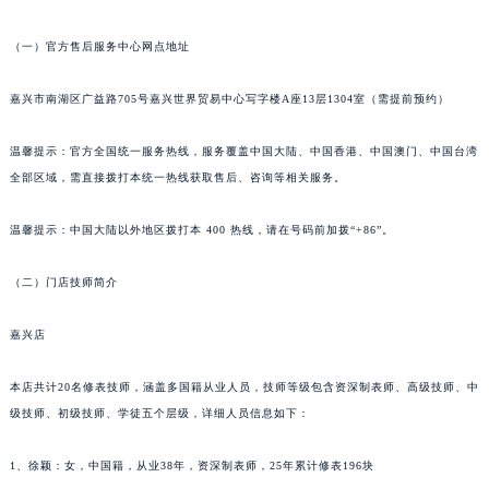
吉林省白山市浑江区浑江大街格拉苏蒂售后服务中心（需提前预约）
（一）官方售后服务中心网点地址
吉林省吉林市船营区河南街格拉苏蒂售后服务中心（需提前预约）
吉林省辽源市龙山区人民大街格拉苏蒂售后服务中心（需提前预约）
嘉兴市南湖区广益路705号嘉兴世界贸易中心写字楼A座13层1304室（需提前预约）
吉林省梅河口市新华街道梅河大街格拉苏蒂售后服务中心（需提前预约）
吉林省四平市铁东区紫气大路与南九经街交汇处格拉苏蒂售后服务中心（需提前预约）
温馨提示：官方全国统一服务热线，服务覆盖中国大陆、中国香港、中国澳门、中国台湾
吉林省松原市宁江区五环大街格拉苏蒂售后服务中心（需提前预约）
全部区域，需直接拨打本统一热线获取售后、咨询等相关服务。
吉林省通化市东昌区环通乡江南大街格拉苏蒂售后服务中心（需提前预约）
温馨提示：中国大陆以外地区拨打本 400 热线，请在号码前加拨“+86”。
吉林省延边市延吉市解放路格拉苏蒂售后服务中心（需提前预约）
辽宁省鞍山市铁东区站前街格拉苏蒂售后服务中心（需提前预约）
（二）门店技师简介
辽宁省本溪市平山区胜利路格拉苏蒂售后服务中心（需提前预约）
辽宁省朝阳市双塔区新华路格拉苏蒂售后服务中心（需提前预约）
嘉兴店
辽宁省丹东市振兴区七经街格拉苏蒂售后服务中心（需提前预约）
本店共计20名修表技师，涵盖多国籍从业人员，技师等级包含资深制表师、高级技师、中
辽宁省抚顺市新抚区东一路格拉苏蒂售后服务中心（需提前预约）
级技师、初级技师、学徒五个层级，详细人员信息如下：
辽宁省阜新市海州区解放大街格拉苏蒂售后服务中心（需提前预约）
辽宁省葫芦岛市连山区中央路格拉苏蒂售后服务中心（需提前预约）
1、徐颖：女，中国籍，从业38年，资深制表师，25年累计修表196块
辽宁省锦州市古塔区中央大街格拉苏蒂售后服务中心（需提前预约）