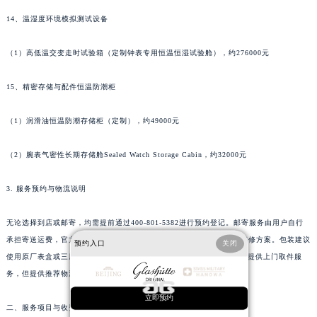
海南省五指山市通什镇三月三大道格拉苏蒂售后服务中心（需提前预约）
14、温湿度环境模拟测试设备
香港特别行政区尖沙咀区油尖旺区广东道格拉苏蒂售后服务中心（需提前预约）
（1）高低温交变走时试验箱（定制钟表专用恒温恒湿试验舱），约276000元
香港特别行政区金钟区中西区金钟道格拉苏蒂售后服务中心（需提前预约）
香港特别行政区九龙区油尖旺区弥敦道格拉苏蒂售后服务中心（需提前预约）
15、精密存储与配件恒温防潮柜
香港特别行政区铜锣湾区湾仔区轩尼诗道格拉苏蒂售后服务中心（需提前预约）
河南省安阳市文峰区解放大道格拉苏蒂售后服务中心（需提前预约）
（1）润滑油恒温防潮存储柜（定制），约49000元
河南省鹤壁市淇滨区九州路格拉苏蒂售后服务中心（需提前预约）
河南省济源市沁园街道济水大道格拉苏蒂售后服务中心（需提前预约）
（2）腕表气密性长期存储舱Sealed Watch Storage Cabin，约32000元
河南省焦作市解放区解放路格拉苏蒂售后服务中心（需提前预约）
3. 服务预约与物流说明
河南省开封市鼓楼区中山路格拉苏蒂售后服务中心（需提前预约）
河南省洛阳市西工区中州中路与解放路交叉口格拉苏蒂售后服务中心（需提前预约）
无论选择到店或邮寄，均需提前通过400-801-5382进行预约登记。邮寄服务由用户自行
河南省漯河市源汇区交通路格拉苏蒂售后服务中心（需提前预约）
承担寄送运费，官方售后在收到腕表后48小时内完成初步检测并反馈维修方案。包装建议
预约入口
关闭
河南省南阳市宛城区范蠡东路与南都路交叉口格拉苏蒂售后服务中心（需提前预约）
使用原厂表盒或三层缓冲材料，保价额度按腕表实际价值确定。官方不提供上门取件服
河南省平顶山市卫东区建设路格拉苏蒂售后服务中心（需提前预约）
务，但提供推荐物流合作伙伴，用户可自行选择。
河南省濮阳市大华龙区开州路绿城路交叉口格拉苏蒂售后服务中心（需提前预约）
立即预约
二、服务项目与收费标准
河南省三门峡市湖滨区和平路格拉苏蒂售后服务中心（需提前预约）