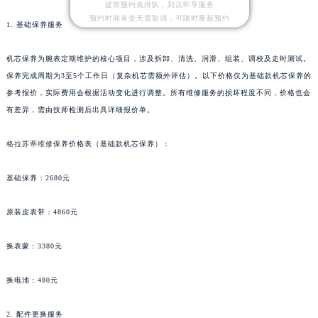
提前预约免排队，到店即享服务
河南省商丘市梁园区神火大道格拉苏蒂售后服务中心（需提前预约）
预约时间有变无需取消，可随时重新预约
1. 基础保养服务
河南省新乡市红旗区人民路格拉苏蒂售后服务中心（需提前预约）
河南省信阳市浉河区东方红大道格拉苏蒂售后服务中心（需提前预约）
机芯保养为腕表定期维护的核心项目，涉及拆卸、清洗、润滑、组装、调校及走时测试。
河南省许昌市魏都区建安大道与八龙路交叉口格拉苏蒂售后服务中心（需提前预约）
保养完成周期为3至5个工作日（复杂机芯需额外评估）。以下价格仅为基础款机芯保养的
参考报价，实际费用会根据活动变化进行调整。所有维修服务的损坏程度不同，价格也会
河南省郑州市二七区民主路10号华润大厦29层2905室格拉苏蒂售后服务中心（需提前预约）
有差异，需由技师检测后出具详细报价单。
河南省周口市川汇区七一路格拉苏蒂售后服务中心（需提前预约）
河南省驻马店市驿城区乐山大道与置地大道交叉口格拉苏蒂售后服务中心（需提前预约）
格拉苏蒂维修
保养价格表（基础款机芯保养）：
湖北省鄂州市鄂城区文星大道格拉苏蒂售后服务中心（需提前预约）
湖北省黄冈市黄州区赤壁大道格拉苏蒂售后服务中心（需提前预约）
基础保养：2680元
湖北省黄石市黄石港区武汉路格拉苏蒂售后服务中心（需提前预约）
原装皮表带：4860元
湖北省荆门市东宝中天街步行街格拉苏蒂售后服务中心（需提前预约）
湖北省荆州市荆州区荆中路格拉苏蒂售后服务中心（需提前预约）
换表蒙：3380元
湖北省十堰市茅箭区人民北路格拉苏蒂售后服务中心（需提前预约）
湖北省随州市曾都区青年路格拉苏蒂售后服务中心（需提前预约）
换电池：480元
湖北省咸宁市咸安区长安大道格拉苏蒂售后服务中心（需提前预约）
湖北省襄阳市樊城区长虹路与人民路交叉口格拉苏蒂售后服务中心（需提前预约）
2. 配件更换服务