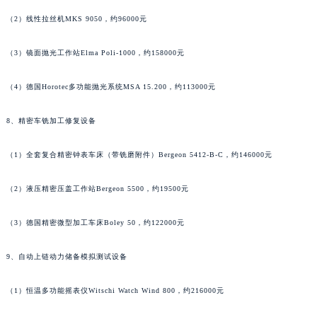
浙江省舟山市定海区解放东路格拉苏蒂售后服务中心（需提前预约）
（2）线性拉丝机MKS 9050，约96000元
澳门特别行政区大堂区议事亭前地（新马路）格拉苏蒂售后服务中心（需提前预约）
（3）镜面抛光工作站Elma Poli-1000，约158000元
澳门特别行政区风顺堂区南湾大马路格拉苏蒂售后服务中心（需提前预约）
澳门特别行政区花地玛堂区关闸广场格拉苏蒂售后服务中心（需提前预约）
（4）德国Horotec多功能抛光系统MSA 15.200，约113000元
澳门特别行政区花王堂区大三巴商圈格拉苏蒂售后服务中心（需提前预约）
澳门特别行政区嘉模堂区官也街格拉苏蒂售后服务中心（需提前预约）
8、精密车铣加工修复设备
澳门省路氹城市金光大道格拉苏蒂售后服务中心（需提前预约）
澳门特别行政区望德堂区塔石广场格拉苏蒂售后服务中心（需提前预约）
（1）全套复合精密钟表车床（带铣磨附件）Bergeon 5412-B-C，约146000元
福建省福州市鼓楼区五四路128-1号恒力城写字楼15层03室格拉苏蒂售后服务中心（需提前预约）
（2）液压精密压盖工作站Bergeon 5500，约19500元
福建省厦门市思明区湖滨东路95号万象城华润大厦B座11层1104室格拉苏蒂售后服务中心（需提前预约）
广东省潮州市潮安区新风路与潮汕路交汇处格拉苏蒂售后服务中心（需提前预约）
（3）德国精密微型加工车床Boley 50，约122000元
广东省广州市天河区天河路230号万菱汇国际中心A塔7层704室格拉苏蒂售后服务中心（需提前预约）
广东省广州市越秀区环市东路371-375号世界贸易中心大厦南塔15层1507室格拉苏蒂售后服务中心（需提前预约）
9、自动上链动力储备模拟测试设备
广东省河源市源城区越王大道格拉苏蒂售后服务中心（需提前预约）
（1）恒温多功能摇表仪Witschi Watch Wind 800，约216000元
广东省惠州市惠城区江北文昌一路7号华贸大厦1座30层3005室格拉苏蒂售后服务中心（需提前预约）
广东省江门市蓬江区广场西路格拉苏蒂售后服务中心（需提前预约）