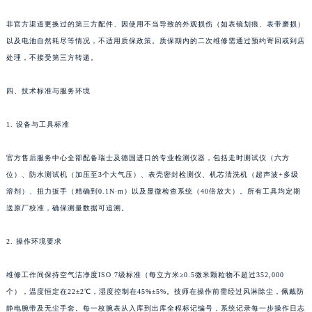
宁夏回族自治区银川市兴庆区新华东路97号新百中心C馆一层C1-18号商铺格拉苏蒂售后服务中心（需提前预约）
非官方渠道更换过的第三方配件、因使用不当导致的外观损伤（如表镜划痕、表带磨损）
宁夏回族自治区中卫市沙坡头区鼓楼东街格拉苏蒂售后服务中心（需提前预约）
以及电池自然耗尽等情况，不适用质保政策。质保期内的二次维修需通过预约寄回或到店
青海省果洛藏族自治州玛沁县团结路格拉苏蒂售后服务中心（需提前预约）
处理，不接受第三方转递。
青海省海北藏族自治州海晏县将军路格拉苏蒂售后服务中心（需提前预约）
四、技术标准与服务环境
青海省海东市乐都区滨河路格拉苏蒂售后服务中心（需提前预约）
青海省海南藏族自治州共和县青海湖大街格拉苏蒂售后服务中心（需提前预约）
1. 设备与工具标准
青海省海西蒙古族藏族自治州德令哈市柴达木路格拉苏蒂售后服务中心（需提前预约）
青海省黄南藏族自治州同仁市德合隆路格拉苏蒂售后服务中心（需提前预约）
官方售后服务中心全部配备瑞士及德国进口的专业检测仪器，包括走时测试仪（六方
青海省西宁市城西区海湖新区西关大道格拉苏蒂售后服务中心（需提前预约）
位）、防水测试机（加压至3个大气压）、表壳密封检测仪、机芯清洗机（超声波+多级
青海省玉树藏族自治州结古镇胜利路格拉苏蒂售后服务中心（需提前预约）
溶剂）、扭力扳手（精确到0.1N·m）以及显微检查系统（40倍放大）。所有工具均定期
送原厂校准，确保测量数据可追溯。
陕西省安康市汉滨区金州路格拉苏蒂售后服务中心（需提前预约）
陕西省宝鸡市渭滨区经二路格拉苏蒂售后服务中心（需提前预约）
2. 操作环境要求
陕西省汉中市汉台区北大街格拉苏蒂售后服务中心（需提前预约）
陕西省商洛市商州区州城街格拉苏蒂售后服务中心（需提前预约）
维修工作间保持空气洁净度ISO 7级标准（每立方米≥0.5微米颗粒物不超过352,000
陕西省铜川市王益区红旗街格拉苏蒂售后服务中心（需提前预约）
个），温度恒定在22±2℃，湿度控制在45%±5%。技师在操作前需经过风淋除尘，佩戴防
陕西省渭南市临渭区东风大街格拉苏蒂售后服务中心（需提前预约）
静电腕带及无尘手套。每一枚腕表从入库到出库全程标记编号，系统记录每一步操作日志