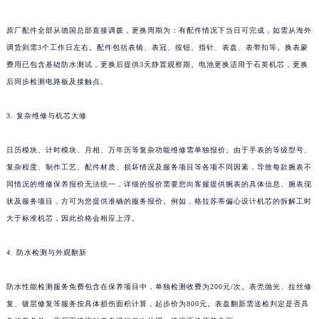
湖北省孝感市孝南区复兴大道格拉苏蒂售后服务中心（需提前预约）
原厂配件全部从德国总部直接调拨，更换周期为：有配件情况下当日可完成，如需从海外
湖北省宜昌市西陵区夷陵大道与港窑路格拉苏蒂售后服务中心（需提前预约）
调货则需3个工作日左右。配件包括表镜、表冠、按钮、指针、表盘、表带扣等。换表蒙
湖南省常德市武陵区人民路格拉苏蒂售后服务中心（需提前预约）
费用已包含基础防水测试，更换后提供3天静置观察期。电池更换适用于石英机芯，更换
湖南省郴州市北湖区国庆北路格拉苏蒂售后服务中心（需提前预约）
后同步检测电路板及接触点。
湖南省衡阳市雁峰区解放路格拉苏蒂售后服务中心（需提前预约）
湖南省怀化市鹤城区迎丰中路格拉苏蒂售后服务中心（需提前预约）
3. 复杂维修与机芯大修
湖南省娄底市娄星区长青街格拉苏蒂售后服务中心（需提前预约）
日历模块、计时模块、月相、万年历等复杂功能维修需单独报价。由于手表的等级型号、
湖南省邵阳市双清区东风路格拉苏蒂售后服务中心（需提前预约）
复杂程度、制作工艺、配件材质、损坏情况及服务项目等各项不同因素，导致每款腕表不
湖南省湘潭市雨湖区莲城大道格拉苏蒂售后服务中心（需提前预约）
同情况的维修保养报价无法统一，详细的报价需要您向客服提供腕表的具体信息、腕表现
湖南省益阳市赫山区桃花仑路格拉苏蒂售后服务中心（需提前预约）
状及服务项目，方可为您提供准确的服务报价。例如，格拉苏蒂偏心设计机芯的拆解工时
湖南省永州市冷水滩区永州大道与中兴路交叉口格拉苏蒂售后服务中心（需提前预约）
大于标准机芯，因此价格会相应上浮。
湖南省岳阳市岳阳楼区东茅岭路格拉苏蒂售后服务中心（需提前预约）
4. 防水检测与外观翻新
湖南省张家界市永定区解放路格拉苏蒂售后服务中心（需提前预约）
湖南省长沙市芙蓉区建湘路393号世茂环球金融中心写字楼10层1013室格拉苏蒂售后服务中心（需提前预约）
防水性能检测服务免费包含在保养项目中，单独检测收费为200元/次。表壳抛光、拉丝修
湖南省株洲市芦淞区建设南路格拉苏蒂售后服务中心（需提前预约）
复、镀层修复等服务按具体损伤面积计算，起步价为800元。表盘翻新需送检判定是否具
甘肃省白银市白银区北京路格拉苏蒂售后服务中心（需提前预约）