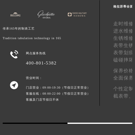
格拉苏蒂全面
走时维修
传承165年的制表工艺
进水维修
生锈维修
Tradition tabulation technology in 165
表带生锈
表带划痕

网点服务热线
磕碰摔坏
400-801-5382
保养价格
全面保养
营业时间：

门店营业：09:00-19:30（节假日正常营业）
个性定制
客服在线：08:00-22:00（节假日正常营业）
截表带、
客服及门店节假日不休