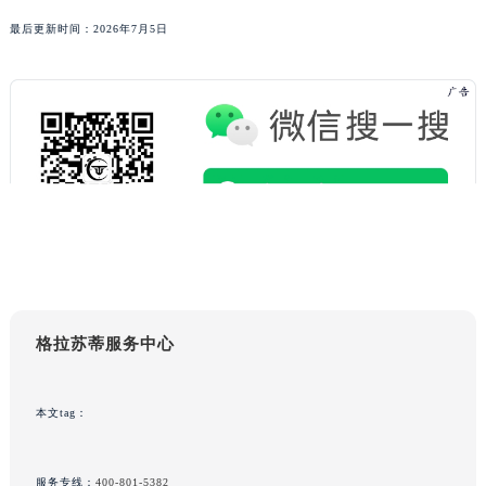
西藏自治区昌都市卡若区昌都西路格拉苏蒂售后服务中心（需提前预约）
最后更新时间：2026年7月5日
西藏自治区拉萨市城关区北京中路格拉苏蒂售后服务中心（需提前预约）
西藏自治区林芝市巴宜区广东路格拉苏蒂售后服务中心（需提前预约）
西藏自治区那曲市色尼区浙江西路格拉苏蒂售后服务中心（需提前预约）
西藏自治区日喀则市桑珠孜区上海中路格拉苏蒂售后服务中心（需提前预约）
西藏自治区山南市乃东区湖北大道格拉苏蒂售后服务中心（需提前预约）
云南省保山市隆阳区正阳路格拉苏蒂售后服务中心（需提前预约）
云南省楚雄彝族自治州楚雄市鹿城南路格拉苏蒂售后服务中心（需提前预约）
云南省大理白族自治州大理市建设路格拉苏蒂售后服务中心（需提前预约）
云南省德宏傣族景颇族自治州芒市团结大街格拉苏蒂售后服务中心（需提前预约）
云南省迪庆藏族自治州香格里拉市长征大道格拉苏蒂售后服务中心（需提前预约）
格拉苏蒂服务中心
云南省红河哈尼族彝族自治州蒙自市天马路格拉苏蒂售后服务中心（需提前预约）
云南省丽江市古城区七星街格拉苏蒂售后服务中心（需提前预约）
本文tag：
云南省临沧市临翔区世纪路格拉苏蒂售后服务中心（需提前预约）
云南省怒江傈僳族自治州泸水市人民路格拉苏蒂售后服务中心（需提前预约）
云南省普洱市思茅区振兴大道格拉苏蒂售后服务中心（需提前预约）
服务专线：
400-801-5382