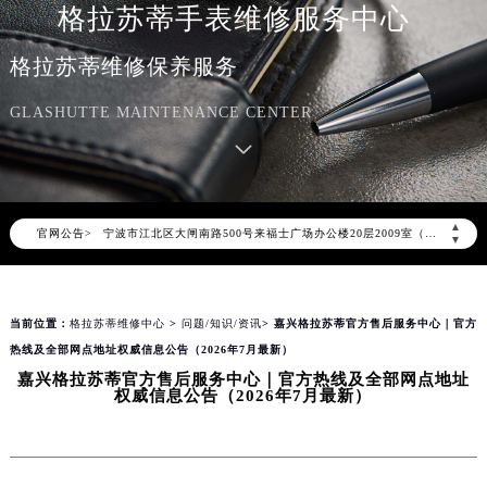
格拉苏蒂手表维修服务中心
南京市秦淮区中山南路1号（新街口）南京中心写字楼22层C1-1室（需提前预约）
常州市新北区龙锦路1590号现代传媒中心写字楼5号楼10层1008室（需提前预约）
格拉苏蒂维修保养服务
徐州市鼓楼区淮海东路29号苏宁广场IFC国际金融中心写字楼35层3508室（需提前预约）
GLASHUTTE MAINTENANCE CENTER
扬州市邗江区国展路29号星耀天地写字楼1号楼18层1803室（需提前预约）
盐城市盐都区世纪大道5号盐城金融城写字楼1号楼16层1604室（需提前预约）
泰州市海陵区永定东路399号置地商务中心东塔写字楼（华润万象城）17层1706室（需提前预约）
宁波市江北区大闸南路500号来福士广场办公楼20层2009室（需提前预约）
▲
官网公告>
杭州市上城区钱江路1366号华润大厦写字楼A座5层503-5室（需提前预约）
▼
金华市金东区东市南街777号金华万达广场写字楼4号楼22层2209室（需提前预约）
绍兴市越城区胜利东路379号世茂天际中心写字楼8层805室（需提前预约）
当前位置：
格拉苏蒂维修中心
>
问题/知识/资讯
> 嘉兴格拉苏蒂官方售后服务中心｜官方
嘉兴市南湖区广益路705号嘉兴世界贸易中心写字楼A座13层1304室（需提前预约）
热线及全部网点地址权威信息公告（2026年7月最新）
南昌市红谷滩新区红谷中大道998号绿地双子塔（中央广场）A1座办公楼14层07室（需提前预约）
嘉兴格拉苏蒂官方售后服务中心｜官方热线及全部网点地址
济南市历下区经十路11111号华润中心写字楼（万象城）15层1508室（需提前预约）
权威信息公告（2026年7月最新）
广州市天河区天河路230号万菱汇国际中心写字楼A塔7层704室（需提前预约）
广州市越秀区环市东路371-375号世界贸易中心大厦南塔写字楼15层07室（需提前预约）
深圳市罗湖区深南东路5001号华润大厦写字楼17层1701室（需提前预约）