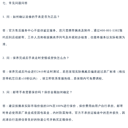
七、常见问题问答
新疆维吾尔自治区五家渠市长征西街格拉苏蒂售后服务中心（需提前预约）
新疆维吾尔自治区新星市东风路格拉苏蒂售后服务中心（需提前预约）
1. 问：如何确认送修的手表是否为正品？
新疆维吾尔自治区伊宁市解放西路格拉苏蒂售后服务中心（需提前预约）
贵州省安顺市西秀区中华南路格拉苏蒂售后服务中心（需提前预约）
答：官方售后服务中心不提供鉴定服务。您只需携带腕表及附件，通过400-801-5382预
约后到店或邮寄。工作人员将根据腕表序列号及外观初步核查，但最终服务以实际检测为
贵州省毕节市七星关区松山路格拉苏蒂售后服务中心（需提前预约）
准。
贵州省六盘水市钟山区钟山大道格拉苏蒂售后服务中心（需提前预约）
贵州省黔东南苗族侗族自治州凯里市北京西路格拉苏蒂售后服务中心（需提前预约）
2. 问：保养完成后手表走时变慢或变快怎么办？
贵州省黔西南布依族苗族自治州兴义市大道与桔香路交汇处格拉苏蒂售后服务中心（需提前预约）
贵州省铜仁市碧江区民主路格拉苏蒂售后服务中心（需提前预约）
答：保养完成后均会进行24小时走时测试，若您发现实际佩戴后偏差超过原厂标准（格拉
贵州省遵义市红花岗区共青大道与嵩山路交叉口格拉苏蒂售后服务中心（需提前预约）
苏蒂机芯日差±10秒以内），请立即联系客服热线，质保期内可免费调校。
四川省阿坝州市马尔康市团结街格拉苏蒂售后服务中心（需提前预约）
3. 问：邮寄手表需要保价吗？保价金额如何确定？
四川省巴中市巴州区江北大道格拉苏蒂售后服务中心（需提前预约）
四川省成都市锦江区人民东路6号SAC东原中心24层2406B室格拉苏蒂售后服务中心（需提前预约）
答：建议按腕表实际市场价值的50%至100%进行保价，保价费用由用户自行承担。邮寄
四川省达州市通川区中心广场、老车坝格拉苏蒂售后服务中心（需提前预约）
时务必使用原厂表盒或坚固包装盒，内衬防震海绵。官方不承担运输途中的意外损失，因
四川省德阳市旌阳区长江西路、南街格拉苏蒂售后服务中心（需提前预约）
此请自行选择信誉良好的快递公司并购买足额保价。
四川省甘孜州市康定市情歌广场、箭炉街格拉苏蒂售后服务中心（需提前预约）