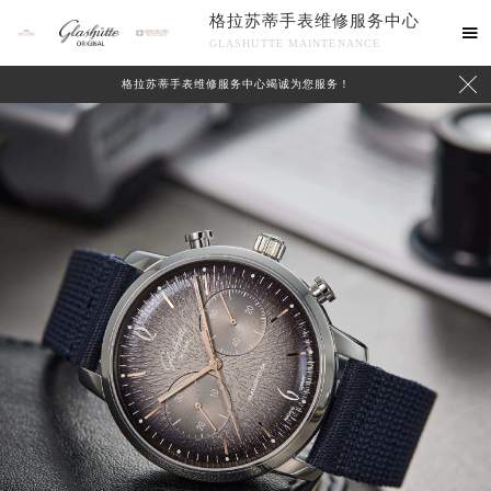
格拉苏蒂手表维修服务中心

GLASHUTTE MAINTENANCE

格拉苏蒂手表维修服务中心竭诚为您服务！
2026年8月格拉苏蒂中国区售后服务网络优化升级公告
中心介绍
联系我们
2026年8月格拉苏蒂全国官方售后客户服务热线：400-801-5523
格拉苏蒂官方全国统一服务热线400-801-5523，服务覆盖中国大陆、香港、澳门、台湾全部区域（非大陆需加拨“+86”）
2026年8月格拉苏蒂售后服务中心最新网点地址：
北京市朝阳区建国门外大街甲6号华熙国际中心写字楼D座11层1102室（北京总部）（需提前预约）
北京市东城区东长安街1号东方广场写字楼W3座6层602室（需提前预约）
天津市和平区赤峰道136号天津国际金融中心写字楼26层2603室（需提前预约）
上海市徐汇区虹桥路3号港汇中心写字楼2座37层3705室（需提前预约）
上海市黄浦区南京东路299号宏伊国际广场写字楼8层806室（需提前预约）