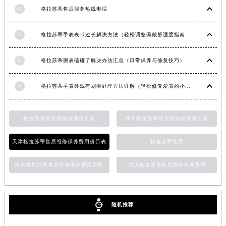
6
格拉苏蒂售后服务热线电话
7
格拉苏蒂手表表带过长解决方法（轻松调整佩戴舒适度指南）
8
格拉苏蒂腕表磕碰了解决办法汇总（日常保养与修复技巧）
9
格拉苏蒂手表外观有划痕处理方法详解（轻松修复爱表的小技巧）
格拉苏蒂售后维修保养价目表
苏州格拉苏蒂售后维修保养价目表
天津格拉苏蒂售后维修保养费用价目表
格拉苏蒂售后
南京格拉苏蒂售后维修保养费用说明
武汉格拉苏蒂售后维修保养费用
随机推荐