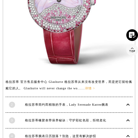
陕西省榆林市榆阳区长兴路格拉苏蒂售后服务中心（需提前预约）
新疆维吾尔自治区阿克苏市东大街格拉苏蒂售后服务中心（需提前预约）
新疆维吾尔自治区阿拉尔市胜利大道格拉苏蒂售后服务中心（需提前预约）
新疆维吾尔自治区阿拉山口市友好路格拉苏蒂售后服务中心（需提前预约）

新疆维吾尔自治区阿勒泰市解放路格拉苏蒂售后服务中心（需提前预约）

新疆维吾尔自治区阿图什市光明路格拉苏蒂售后服务中心（需提前预约）
新疆维吾尔自治区白杨市军垦路格拉苏蒂售后服务中心（需提前预约）
新疆维吾尔自治区北屯市团结路格拉苏蒂售后服务中心（需提前预约）
新疆维吾尔自治区博乐市博乐市北京路格拉苏蒂售后服务中心（需提前预约）
格拉苏蒂 官方售后服务中心 Glashutte 格拉苏蒂从来没有改变世界，而是把它留给佩
新疆维吾尔自治区昌吉市延安北路格拉苏蒂售后服务中心（需提前预约）
戴它的人。 Glashutte will never change the wo......
详情 >
新疆维吾尔自治区阜康市博峰路格拉苏蒂售后服务中心（需提前预约）
新疆维吾尔自治区哈密市伊州区建国北路格拉苏蒂售后服务中心（需提前预约）
2
格拉苏蒂简约而精致的手表，Lady Serenade Karree腕表
新疆维吾尔自治区和田市和田市北京西路格拉苏蒂售后服务中心（需提前预约）
新疆维吾尔自治区胡杨河市胡杨河市胡杨路格拉苏蒂售后服务中心（需提前预约）
3
格拉苏蒂橡胶表带保养秘诀：守护彩虹色彩，拒绝老化
新疆维吾尔自治区霍尔果斯市亚欧北路格拉苏蒂售后服务中心（需提前预约）
新疆维吾尔自治区喀什市解放北路格拉苏蒂售后服务中心（需提前预约）
4
格拉苏蒂腕表日历脱落？别急，这里有解决妙招