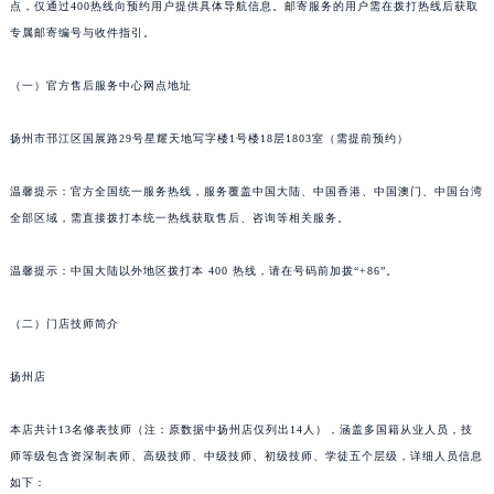
点，仅通过400热线向预约用户提供具体导航信息。邮寄服务的用户需在拨打热线后获取
苏州市苏州工业园区星港街199号苏州中心办公楼C座22层08室（需提前预约）
专属邮寄编号与收件指引。
武汉市江汉区解放大道686号世界贸易大厦38层09室（需提前预约）
南宁市青秀区金湖路59号地王大厦12楼1224室（需提前预约）
（一）官方售后服务中心网点地址
合肥市蜀山区潜山路111号万象城华润大厦B座12楼03室（需提前预约）
扬州市邗江区国展路29号星耀天地写字楼1号楼18层1803室（需提前预约）
泉州市丰泽区宝洲路729号浦西万达中心写字楼A座7楼709室（需提前预约）
青岛市南区山东路6号华润大厦B座22层04室（需提前预约）
温馨提示：官方全国统一服务热线，服务覆盖中国大陆、中国香港、中国澳门、中国台湾
烟台市芝罘区胜利路139号万达金融中心A座907室（需提前预约）
全部区域，需直接拨打本统一热线获取售后、咨询等相关服务。
长春市朝阳区西安大路727号中银大厦A座(旺进大厦)18层09室（需提前预约）
贵阳市南明区都司高架桥路33号亨特国际金融中心14楼14D（需提前预约）
温馨提示：中国大陆以外地区拨打本 400 热线，请在号码前加拨“+86”。
昆明市盘龙区北京路928号同德昆明广场写字楼10层06室（需提前预约）
（二）门店技师简介
石家庄市长安区中山东路39号勒泰中心写字楼B座13层07室（需提前预约）
西安市碑林区南关正街88号华侨城长安国际中心E座6楼10室（需提前预约）
扬州店
海口市龙华区金贸东路5号海口华润大厦B座17层1707室（需提前预约）
唐山市路南区新华东道100号万达广场写字楼A座10层1002室（需提前预约）
本店共计13名修表技师（注：原数据中扬州店仅列出14人），涵盖多国籍从业人员，技
台州市椒江区东海大道1800号腾达中心东1幢20楼2002室（需提前预约）
师等级包含资深制表师、高级技师、中级技师、初级技师、学徒五个层级，详细人员信息
如下：
内蒙古自治区呼和浩特市玉泉区大学西街70号华润万象城写字楼（鄂尔多斯大厦）23层2326室（需提前预约）