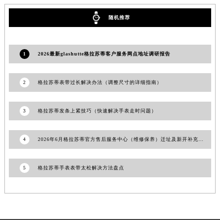
新疆维吾尔自治区伊宁市解放西路格拉苏蒂售后服务中心（需提前预约）
随机推荐
贵州省安顺市西秀区中华南路格拉苏蒂售后服务中心（需提前预约）
贵州省毕节市七星关区松山路格拉苏蒂售后服务中心（需提前预约）
贵州省六盘水市钟山区钟山大道格拉苏蒂售后服务中心（需提前预约）
1
2026最新glashutte格拉苏蒂客户服务网点地址调研报告
贵州省黔东南苗族侗族自治州凯里市北京西路格拉苏蒂售后服务中心（需提前预约）
贵州省黔西南布依族苗族自治州兴义市大道与桔香路交汇处格拉苏蒂售后服务中心（需提前预约）
2
格拉苏蒂表带过长解决办法（调整尺寸的详细指南）
贵州省铜仁市碧江区民主路格拉苏蒂售后服务中心（需提前预约）
贵州省遵义市红花岗区共青大道与嵩山路交叉口格拉苏蒂售后服务中心（需提前预约）
3
格拉苏蒂发条上紧技巧（快速解决手表走时问题）
四川省阿坝州市马尔康市团结街格拉苏蒂售后服务中心（需提前预约）
四川省巴中市巴州区江北大道格拉苏蒂售后服务中心（需提前预约）
4
2026年6月格拉苏蒂官方售后服务中心（维修保养）迁址及新开补充确认文件
四川省成都市锦江区人民东路6号SAC东原中心24层2406B室格拉苏蒂售后服务中心（需提前预约）
四川省达州市通川区中心广场、老车坝格拉苏蒂售后服务中心（需提前预约）
5
格拉苏蒂手表表带太松解决方法盘点
四川省德阳市旌阳区长江西路、南街格拉苏蒂售后服务中心（需提前预约）
四川省甘孜州市康定市情歌广场、箭炉街格拉苏蒂售后服务中心（需提前预约）
四川省广安市广安区建安南路格拉苏蒂售后服务中心（需提前预约）
四川省广元市利州区老城南北街、东大街格拉苏蒂售后服务中心（需提前预约）