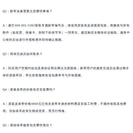
河南省信阳市浉河区东方红大道格拉苏蒂售后服务中心（需提前预约）
Q2：邮寄送修需要注意哪些事项？
河南省许昌市魏都区建安大道与八龙路交叉口格拉苏蒂售后服务中心（需提前预约）
河南省郑州市二七区民主路10号华润大厦29层2905室格拉苏蒂售后服务中心（需提前预约）
A：拨打400-801-5382获取专属邮寄编号后，请使用原装表盒或缓震包装，将腕表与所有
河南省周口市川汇区七一路格拉苏蒂售后服务中心（需提前预约）
附件（如发票、保修卡、拆卸下的表节等）一同寄出。建议购买全额保价运输险。服务中
河南省驻马店市驿城区乐山大道与置地大道交叉口格拉苏蒂售后服务中心（需提前预约）
心收到后会进行外观检测并回传确认视频。
湖北省鄂州市鄂城区文星大道格拉苏蒂售后服务中心（需提前预约）
Q3：维保完成后如何取表？
湖北省黄冈市黄州区赤壁大道格拉苏蒂售后服务中心（需提前预约）
湖北省黄石市黄石港区武汉路格拉苏蒂售后服务中心（需提前预约）
A：到店用户凭预约短信及身份证明在网点当面验收；邮寄用户的服务完成后会通过顺丰
湖北省荆门市东宝中天街步行街格拉苏蒂售后服务中心（需提前预约）
保价原路寄回，寄出前客服将发送包裹单号与开箱视频。
湖北省荆州市荆州区荆中路格拉苏蒂售后服务中心（需提前预约）
湖北省十堰市茅箭区人民北路格拉苏蒂售后服务中心（需提前预约）
Q4：更换表带的价格包含安装费吗？
湖北省随州市曾都区青年路格拉苏蒂售后服务中心（需提前预约）
A：原装皮表带价格4860元已包含表带本身的材料费及安装工时费，不额外收取其他费
湖北省咸宁市咸安区长安大道格拉苏蒂售后服务中心（需提前预约）
用。但如表耳处有生锈或变形，需另行维修。
湖北省襄阳市樊城区长虹路与人民路交叉口格拉苏蒂售后服务中心（需提前预约）
湖北省孝感市孝南区复兴大道格拉苏蒂售后服务中心（需提前预约）
Q5：基础保养服务包含哪些项目？
湖北省宜昌市西陵区夷陵大道与港窑路格拉苏蒂售后服务中心（需提前预约）