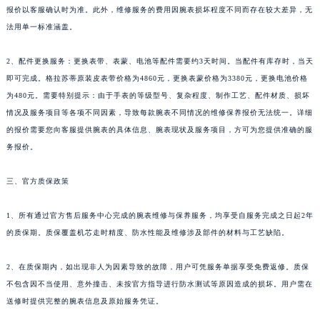
报价以客服确认时为准。此外，维修服务的费用因腕表损坏程度不同而存在较大差异，无
广东省梅州市梅江区金燕大道格拉苏蒂售后服务中心（需提前预约）
法用单一标准涵盖。
广东省清远市清城区湖西路格拉苏蒂售后服务中心（需提前预约）
广东省汕头市龙湖区长平路格拉苏蒂售后服务中心（需提前预约）
2、配件更换服务：更换表带、表蒙、电池等配件需要约3天时间。当配件有库存时，当天
广东省汕尾市城区香洲街道园林社区翠园街格拉苏蒂售后服务中心（需提前预约）
即可完成。格拉苏蒂原装皮表带价格为4860元，更换表蒙价格为3380元，更换电池价格
广东省韶关市武江区芙蓉新区与老城中心交汇处格拉苏蒂售后服务中心（需提前预约）
为480元。需要特别提示：由于手表的等级型号、复杂程度、制作工艺、配件材质、损坏
情况及服务项目等各项不同因素，导致每款腕表不同情况的维修保养报价无法统一。详细
广东省深圳市罗湖区深南东路5001号华润大厦17层1701室格拉苏蒂售后服务中心（需提前预约）
的报价需要您向客服提供腕表的具体信息、腕表现状及服务项目，方可为您提供准确的服
广东省阳江市江城区东风一路格拉苏蒂售后服务中心（需提前预约）
务报价。
广东省云浮市云城区金山路格拉苏蒂售后服务中心（需提前预约）
广东省湛江市赤坎区观海北路格拉苏蒂售后服务中心（需提前预约）
三、官方质保政策
广东省肇庆市端州区信安大道与砚都大道交汇处格拉苏蒂售后服务中心（需提前预约）
广西壮族自治区百色市右江区中山二路格拉苏蒂售后服务中心（需提前预约）
1、所有通过官方售后服务中心完成的腕表维修与保养服务，均享受自服务完成之日起2年
的质保期。质保覆盖机芯走时精度、防水性能及维修涉及部件的材料与工艺缺陷。
广西壮族自治区北海市海城区北京路格拉苏蒂售后服务中心（需提前预约）
广西壮族自治区崇左市江州区石景林街道友谊大道与丽川路交汇处格拉苏蒂售后服务中心（需提前预约）
2、在质保期内，如出现非人为因素导致的故障，用户可凭服务单据享受免费返修。质保
广西壮族自治区防城港市港口区金花茶大道格拉苏蒂售后服务中心（需提前预约）
不包含因不当使用、意外撞击、未按官方指导进行防水测试等原因造成的损坏。用户需在
广西壮族自治区贵港市港北区港城街道布山大道与仙衣路交叉口格拉苏蒂售后服务中心（需提前预约）
送修时提供完整的腕表信息及原始服务凭证。
广西壮族自治区桂林市秀峰区红岭路格拉苏蒂售后服务中心（需提前预约）