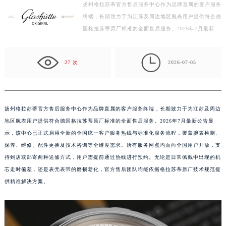
扬州格拉苏蒂官方售后服务中心作为品牌直属的客户服务
徐州市鼓楼区淮海东路29号苏宁广场IFC国际金融中心写字楼35层3508室（需提前预约）
终端，长期致力于为江苏及周边地区腕表用户提供符合德
扬州市邗江区国展路29号星耀天地写字楼1号楼18层1803室（需提前预约）
国格拉苏蒂原厂标准的全面售后服务。2026年7月最新公
盐城市盐都区世纪大道5号盐城金融城写字楼1号楼16层1604室（需提前预约）
告显示，该中心已正式启用全新的全国统一客户服务热
泰州市海陵区永定东路399号置地商务中心东塔写字楼（华润万象城）17层1706室（需提前预约）
线…

27 次
2026-07-05
宁波市江北区大闸南路500号来福士广场办公楼20层2009室（需提前预约）
杭州市上城区钱江路1366号华润大厦写字楼A座5层503-5室（需提前预约）
金华市金东区东市南街777号金华万达广场写字楼4号楼22层2209室（需提前预约）
绍兴市越城区胜利东路379号世茂天际中心写字楼8层805室（需提前预约）
扬州格拉苏蒂官方售后服务中心作为品牌直属的客户服务终端，长期致力于为江苏及周边
地区腕表用户提供符合德国格拉苏蒂原厂标准的全面售后服务。2026年7月最新公告显
嘉兴市南湖区广益路705号嘉兴世界贸易中心写字楼A座13层1304室（需提前预约）
示，该中心已正式启用全新的全国统一客户服务热线与标准化服务流程，覆盖腕表检测、
南昌市红谷滩新区红谷中大道998号绿地双子塔（中央广场）A1座办公楼14层07室（需提前预约）
保养、维修、配件更换及技术咨询等全维度需求。所有服务网点均面向全国用户开放，支
济南市历下区经十路11111号华润中心写字楼（万象城）15层1508室（需提前预约）
持到店或邮寄两种送修方式，用户需提前通过热线进行预约。无论是日常佩戴中出现的机
广州市天河区天河路230号万菱汇国际中心写字楼A塔7层704室（需提前预约）
芯走时偏差，还是表壳表带的磨损老化，官方售后团队均能依据格拉苏蒂原厂技术规范提
广州市越秀区环市东路371-375号世界贸易中心大厦南塔写字楼15层07室（需提前预约）
供精准解决方案。
深圳市罗湖区深南东路5001号华润大厦写字楼17层1701室（需提前预约）
惠州市惠城区江北文昌一路7号华贸大厦写字楼1座30层05室（需提前预约）
厦门市思明区湖滨东路95号华润大厦写字楼B座11层1104室（需提前预约）