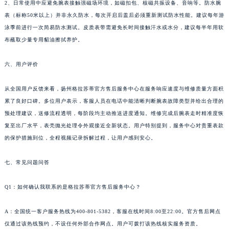
2、日常使用中应避免腕表接触强磁场环境，如磁扣包、核磁共振设备、音响等。防水腕
香港特别行政区金钟区中西区金钟道格拉苏蒂售后服务中心（需提前预约）
表（标称50米以上）并非永久防水，每次开启后盖后必须重新测试防水性能。建议每年游
香港特别行政区九龙区油尖旺区弥敦道格拉苏蒂售后服务中心（需提前预约）
泳季前进行一次简易防水测试。皮质表带需避免长时间接触汗水或水分，建议每半年用软
香港特别行政区铜锣湾区湾仔区轩尼诗道格拉苏蒂售后服务中心（需提前预约）
布蘸取少量专用貂油擦拭养护。
河南省安阳市文峰区解放大道格拉苏蒂售后服务中心（需提前预约）
六、用户评价
河南省鹤壁市淇滨区九州路格拉苏蒂售后服务中心（需提前预约）
河南省济源市沁园街道济水大道格拉苏蒂售后服务中心（需提前预约）
从全国用户反馈来看，扬州格拉苏蒂官方售后服务中心在服务响应速度与维修质量方面积
河南省焦作市解放区解放路格拉苏蒂售后服务中心（需提前预约）
累了良好口碑。多位用户表示，客服人员在电话中能清晰判断腕表故障类型并给出合理的
河南省开封市鼓楼区中山路格拉苏蒂售后服务中心（需提前预约）
预处理建议，送修流程透明，每阶段均主动推送进度通知。维修完成后腕表走时精准度恢
河南省洛阳市西工区中州中路与解放路交叉口格拉苏蒂售后服务中心（需提前预约）
复至出厂水平，表壳抛光处理令外观接近全新状态。用户特别提到，服务中心对贵重表款
的保护措施到位，全程视频记录拆解过程，让用户感到安心。
河南省漯河市源汇区交通路格拉苏蒂售后服务中心（需提前预约）
河南省南阳市宛城区范蠡东路与南都路交叉口格拉苏蒂售后服务中心（需提前预约）
七、常见问题问答
河南省平顶山市卫东区建设路格拉苏蒂售后服务中心（需提前预约）
河南省濮阳市大华龙区开州路绿城路交叉口格拉苏蒂售后服务中心（需提前预约）
Q1：如何确认我联系的是格拉苏蒂官方售后服务中心？
河南省三门峡市湖滨区和平路格拉苏蒂售后服务中心（需提前预约）
河南省商丘市梁园区神火大道格拉苏蒂售后服务中心（需提前预约）
A：全国统一客户服务热线为400-801-5382，客服在线时间8:00至22:00。官方售后网点
仅通过该热线预约，不设任何外部合作网点。用户可拨打该热线核实服务资质。
河南省新乡市红旗区人民路格拉苏蒂售后服务中心（需提前预约）