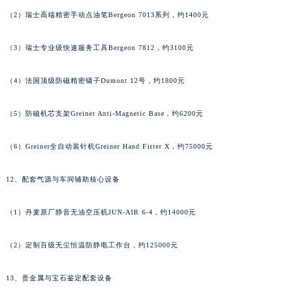
山东省威海市环翠区新威海路89号振华商厦一楼名表维修格拉苏蒂售后服务中心（需提前预约）
（2）瑞士高端精密手动点油笔Bergeon 7013系列，约1400元
山东省潍坊市奎文区东风东街格拉苏蒂售后服务中心（需提前预约）
（3）瑞士专业级快速服务工具Bergeon 7812，约3100元
山东省枣庄市滕州市北辛路与善国路交叉口格拉苏蒂售后服务中心（需提前预约）
山东省淄博市张店区金晶大道格拉苏蒂售后服务中心（需提前预约）
（4）法国顶级防磁精密镊子Dumont 12号，约1800元
上海市黄浦区南京东路299号宏伊国际广场写字楼8层806室格拉苏蒂售后服务中心（需提前预约）
上海市徐汇区虹桥路3号港汇中心2座37层3705室格拉苏蒂售后服务中心（需提前预约）
（5）防磁机芯支架Greiner Anti-Magnetic Base，约6200元
浙江省杭州市上城区钱江路1366号华润大厦A座5层503-5室格拉苏蒂售后服务中心（需提前预约）
（6）Greiner全自动装针机Greiner Hand Fitter X，约75000元
浙江省湖州市吴兴区劳动路格拉苏蒂售后服务中心（需提前预约）
浙江省嘉兴市南湖区广益路705号嘉兴世界贸易中心A座13层1304室格拉苏蒂售后服务中心（需提前预约）
12、配套气源与车间辅助核心设备
浙江省金华市金东区东市南街777号金华万达广场4号楼22楼2209室格拉苏蒂售后服务中心（需提前预约）
浙江省丽水市莲都区解放街格拉苏蒂售后服务中心（需提前预约）
（1）丹麦原厂静音无油空压机JUN-AIR 6-4，约14000元
浙江省宁波市江北区大闸南路500号来福士广场办公楼20层2009室格拉苏蒂售后服务中心（需提前预约）
浙江省衢州市柯城区上街格拉苏蒂售后服务中心（需提前预约）
（2）定制百级无尘恒温防静电工作台，约125000元
浙江省绍兴市越城区胜利东路379号世茂天际中心写字楼8层805室格拉苏蒂售后服务中心（需提前预约）
13、贵金属与宝石鉴定配套设备
浙江省舟山市定海区解放东路格拉苏蒂售后服务中心（需提前预约）
澳门特别行政区大堂区议事亭前地（新马路）格拉苏蒂售后服务中心（需提前预约）