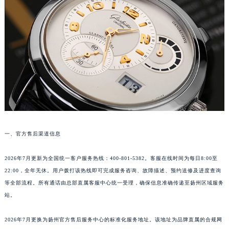
福州市鼓楼区五四路128-1号恒力城写字楼15层03室（需提前预约）
成都市锦江区人民东路6号SAC东原中心写字楼24层2406B室（需提前预约）
重庆市江北区观音桥步行街2号融恒时代广场写字楼9层902室（需提前预约）
长沙市芙蓉区定王台街道建湘路393号世茂环球金融中心写字楼（芙蓉广场）10层13室（需提前预约）
郑州市二七区铭功路10号华润大厦写字楼29层2905室（需提前预约）
太原市迎泽区解放路15号亨得利名表服务中心（品牌授权店）3层整层（需提前预约）
沈阳市沈河区中街路137号亨得利名表服务中心（品牌授权店）1层整层（需提前预约）
沈阳市沈河区中街路83号亨得利名表服务中心（品牌授权店）1层整层（需提前预约）
乌鲁木齐市天山区红山路26号时代广场（CCMALL）C座17层17-B（需提前预约）
一、官方售后渠道信息
温州市鹿城区锦绣路1067号置信广场10层1015室（需提前预约）
哈尔滨市道里区友谊西路600号富力中心T2座写字楼29层03室（需提前预约）
2026年7月更新为全国统一客户服务热线：400-801-5382。客服在线时间为每日8:00至
大连市中山区人民路15号国际金融大厦7层G室（需提前预约）
22:00，全年无休。用户拨打该热线即可完成服务咨询、故障描述、预约送修及进度查询
佛山市禅城区季华五路57号万科金融中心C座12层1205室（需提前预约）
等全部流程。所有通话由总部直属客服中心统一受理，确保信息准确传递至扬州区域服务
站。
东莞市东城街道鸿福东路1号民盈国贸中心T1写字楼9层907室（需提前预约）
无锡市梁溪区人民中路139号恒隆广场写字楼1座11层1104室（需提前预约）
2026年7月更换为扬州官方售后服务中心的标准化服务地址。该地址为品牌直属的合规网
南通市崇川区工农路57号圆融广场写字楼16层1603室（需提前预约）