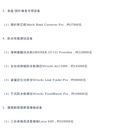
内蒙古自治区锡林郭勒盟市锡林浩特市光明街与额尔敦路交叉口格拉苏蒂售后服务中心（需提前预约）
3、表盘/指针修复专用设备
内蒙古自治区兴安盟市乌兰浩特市兴安大街格拉苏蒂售后服务中心（需提前预约）
山西省大同市平城区迎宾街格拉苏蒂售后服务中心（需提前预约）
（1）指针矫正机Watch Hand Corrector Pro，约37000元
山西省晋城市城区黄华街格拉苏蒂售后服务中心（需提前预约）
山西省晋中市榆次区顺城街格拉苏蒂售后服务中心（需提前预约）
4、防水性能测试设备
山西省临汾市尧都区解放路格拉苏蒂售后服务中心（需提前预约）
（1）海神旗舰试水机GREINER LT-121 Poseidon，约220000元
山西省吕梁市离石区永宁中路与建设街交叉口格拉苏蒂售后服务中心（需提前预约）
山西省朔州市朔城区怡西路与鄯阳西街交汇处格拉苏蒂售后服务中心（需提前预约）
（2）全自动智能防水检测仪Witschi ALC2000，约145000元
山西省忻州市忻府区和平东街与七一南路交叉口格拉苏蒂售后服务中心（需提前预约）
山西省阳泉市郊区平阳东街与新城大道交叉口格拉苏蒂售后服务中心（需提前预约）
（3）渗漏定位分析仪Witschi Leak Finder Pro，约90000元
山西省运城市盐湖区河东街格拉苏蒂售后服务中心（需提前预约）
（4）干式防水检测仪Witschi ProofMaster Pro，约198000元
山西省长治市潞州区英雄中路格拉苏蒂售后服务中心（需提前预约）
山西省太原市迎泽区迎泽街道解放路15号亨得利名表维修授权店3楼格拉苏蒂售后服务中心（需提前预约）
5、微观精密观察显微镜设备
天津市和平区赤峰道136号天津国际金融中心26层2603室格拉苏蒂售后服务中心（需提前预约）
安徽省安庆市迎江区人民路格拉苏蒂售后服务中心（需提前预约）
（1）三目体视高清显微镜Leica S6D，约320000元
安徽省蚌埠市蚌山区淮河路格拉苏蒂售后服务中心（需提前预约）