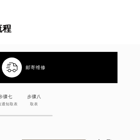
流程

邮寄维修
步骤七
步骤八
信通知取表
取表