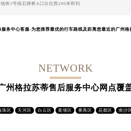
，地铁3号线石牌桥A口出往西200米即到
-
修服务中心客服
为您推荐最优的行车路线及距离您最近的广州格
NETWORK
广州格拉苏蒂售后服务中心网点覆
海珠区
天河区
白云区
黄埔区
番禺区
花都区
南沙