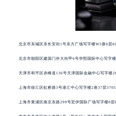
重庆市江北区观音桥步行街2号融恒时
长沙市芙蓉区定王台街道建湘路393
郑州市二七区铭功路10号华润大厦写字
太原市迎泽区解放路15号亨得利名
沈阳市沈河区中街路137号亨得利名
沈阳市沈河区中街路83号亨得利名
北京市东城区东长安街1号东方广场写字楼W3座6层6
乌鲁木齐市天山区红山路26号时代广场
温州市鹿城区锦绣路1067号置信广场
北京市朝阳区建国门外大街甲6号华熙国际中心写字楼D
哈尔滨市道里区友谊西路600号富力中
大连市中山区人民路15号国际金融大
天津市和平区赤峰道136号天津国际金融中心写字楼26
佛山市禅城区季华五路57号万科金融中
东莞市东城街道鸿福东路1号民盈国贸
上海市徐汇区虹桥路3号港汇中心写字楼2座37层370
无锡市梁溪区人民中路139号恒隆广场
南通市崇川区工农路57号圆融广场写字
上海市黄浦区南京东路299号宏伊国际广场写字楼8层
苏州市苏州工业园区星港街199号苏州
武汉市江汉区解放大道686号世界贸易