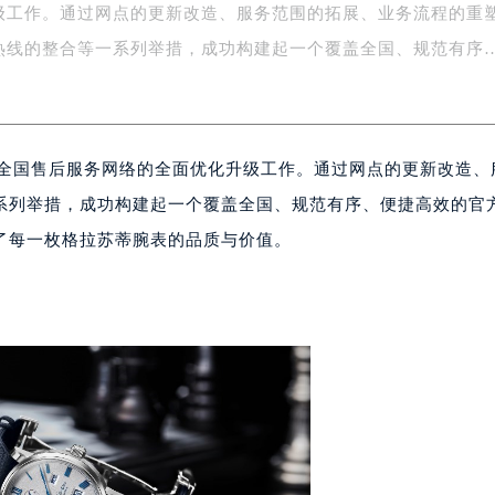
级工作。通过网点的更新改造、服务范围的拓展、业务流程的重
字楼1号楼16层1604室（需提前预约）
务中心东塔写字楼（华润万象城）17层1706室（需提前预约）
热线的整合等一系列举措，成功构建起一个覆盖全国、规范有序
场办公楼20层2009室（需提前预约）
写字楼A座5层503-5室（需提前预约）
广场写字楼4号楼22层2209室（需提前预约）
成全国售后服务网络的全面优化升级工作。通过网点的更新改造、
际中心写字楼8层805室（需提前预约）
易中心写字楼A座13层1304室（需提前预约）
系列举措，成功构建起一个覆盖全国、规范有序、便捷高效的官
绿地双子塔（中央广场）A1座办公楼14层07室（需提前预约）
了每一枚格拉苏蒂腕表的品质与价值。
心写字楼（万象城）15层1508室（需提前预约）
际中心写字楼A塔7层704室（需提前预约）
世界贸易中心大厦南塔写字楼15层07室（需提前预约）
厦写字楼17层1701室（需提前预约）
厦写字楼1座30层05室（需提前预约）
字楼B座11层1104室（需提前预约）
写字楼15层03室（需提前预约）
心写字楼24层2406B室（需提前预约）