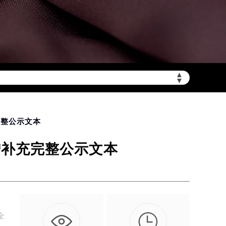
▲
陆需加拨“+86”）
▼
完整公示文本
增补充完整公示文本

全