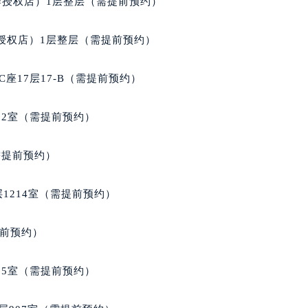
牌授权店）1层整层（需提前预约）
得利名表维修授权店1楼格拉苏蒂售后服务中心（需提前预约）
得利名表维修授权店1楼格拉苏蒂售后服务中心（需提前预约）
授权店）1层整层（需提前预约）
国际中心D座11层1102室格拉苏蒂售后服务中心（北京总部）
广场W3座6层602室格拉苏蒂售后服务中心（需提前预约）
座17层17-B（需提前预约）
先天下格拉苏蒂售后服务中心（需提前预约）
特大街格拉苏蒂售后服务中心（需提前预约）
02室（需提前预约）
街格拉苏蒂售后服务中心（需提前预约）
3号王府井百货名表维修格拉苏蒂售后服务中心（需提前预约）
需提前预约）
拉苏蒂售后服务中心（需提前预约）
霍洛街格拉苏蒂售后服务中心（需提前预约）
1214室（需提前预约）
央街格拉苏蒂售后服务中心（需提前预约）
街格拉苏蒂售后服务中心（需提前预约）
提前预约）
路格拉苏蒂售后服务中心（需提前预约）
大街格拉苏蒂售后服务中心（需提前预约）
05室（需提前预约）
市光明街与额尔敦路交叉口格拉苏蒂售后服务中心（需提前预约
安大街格拉苏蒂售后服务中心（需提前预约）