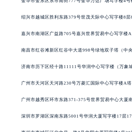
金华市金东区东市南街777号金华万达广场写字楼4号楼
黑龙江省大庆市萨尔图区会战大街格
黑龙江省鹤岗市向阳区红军路格拉苏
绍兴市越城区胜利东路379号世茂天际中心写字楼8层
黑龙江省黑河市爱辉区中央街格拉苏
黑龙江省鸡西市鸡冠区红军路格拉苏
嘉兴市南湖区广益路705号嘉兴世界贸易中心写字楼A座
黑龙江省佳木斯市向阳区长安路格拉
黑龙江省牡丹江市东安区太平路格拉
南昌市红谷滩新区红谷中大道998号绿地双子塔（中央
黑龙江省七台河市桃山区大同街格拉
黑龙江省齐齐哈尔市龙沙区龙华路格
济南市历下区经十路11111号华润中心写字楼（万象城
黑龙江省双鸭山市尖山区新兴大街格
黑龙江省绥化市北林区新华街与康庄
广州市天河区天河路230号万菱汇国际中心写字楼A塔
黑龙江省伊春市伊美区通河路格拉苏
吉林省白城市洮北区明仁南街格拉苏
广州市越秀区环市东路371-375号世界贸易中心大厦
吉林省白山市浑江区浑江大街格拉苏
吉林省吉林市船营区河南街格拉苏蒂
深圳市罗湖区深南东路5001号华润大厦写字楼17层1
吉林省辽源市龙山区人民大街格拉苏
吉林省梅河口市新华街道梅河大街格