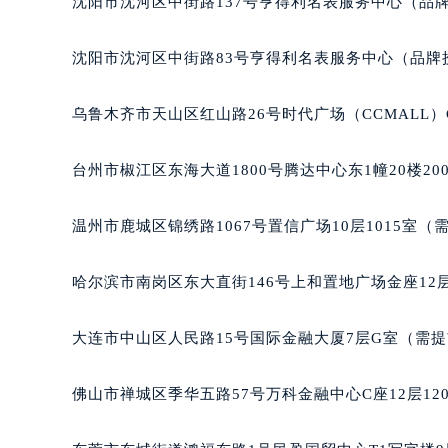
沈阳市沈河区中街路137号亨得利名表服务中心（品
辽宁省沈阳市沈河区中街路137号亨
辽宁省沈阳市沈河区中街路83号亨
沈阳市沈河区中街路83号亨得利名表服务中心（品牌
北京市朝阳区建国门外大街甲6号华熙
北京市东城区东长安街1号王府井东方
乌鲁木齐市天山区红山路26号时代广场（CCMALL）C
河北省保定市竞秀区朝阳北大街北国
内蒙古自治区阿拉善盟市左旗土尔扈
台州市椒江区东海大道1800号腾达中心东1幢20楼20
内蒙古自治区巴彦淖尔市临河区新华
内蒙古自治区包头市青山区幸福路甲
温州市鹿城区锦绣路1067号置信广场10层1015室（
内蒙古自治区赤峰市红山区哈达街格
内蒙古自治区鄂尔多斯市东胜区伊金
哈尔滨市南岗区东大直街146号上和置地广场金座12层
内蒙古自治区呼伦贝尔市海拉尔区中
内蒙古自治区通辽市科尔沁区明仁大
大连市中山区人民路15号国际金融大厦7层G室（需
内蒙古自治区乌海市海勃湾区人民南
内蒙古自治区乌兰察布市集宁区恩和
佛山市禅城区季华五路57号万科金融中心C座12层12
内蒙古自治区锡林郭勒盟市锡林浩特
内蒙古自治区兴安盟市乌兰浩特市兴