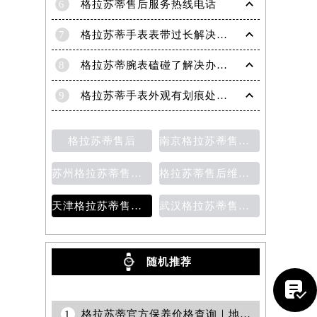
6
格拉苏蒂售后服务热线电话
7
格拉苏蒂手表表带过长解决方法（轻松调整佩戴舒适度指南）
8
格拉苏蒂腕表磕碰了解决办法汇总（日常保养与修复技巧）
9
格拉苏蒂手表外观有划痕处理方法详解（轻松修复爱表的小技巧）
格拉苏蒂售后
南京格拉苏蒂售后维修保养费用说明
苏州格拉苏蒂售后维修保养价目表
格拉苏蒂售后维修保养价目表
天津格拉苏蒂售后维修保养费用价目表
武汉格拉苏蒂售后维修保养费用
随机推荐
提前预约）

1
格拉苏蒂官方保养价格查询｜地址与售后热线权威信息公告（2026年7月最新）