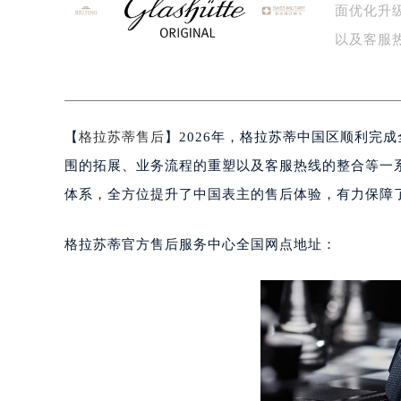
面优化升
盐城市盐都区世纪大道5号盐城金融城写
泰州市海陵区永定东路399号置地商
以及客服
宁波市江北区大闸南路500号来福士广
…
杭州市上城区钱江路1366号华润大厦
金华市金东区东市南街777号金华万达
【
格拉苏蒂售后
】2026年，格拉苏蒂中国区顺利完
绍兴市越城区胜利东路379号世茂天
嘉兴市南湖区广益路705号嘉兴世界贸
围的拓展、业务流程的重塑以及客服热线的整合等一
南昌市红谷滩新区红谷中大道998号
体系，全方位提升了中国表主的售后体验，有力保障
济南市历下区经十路11111号华润中
广州市天河区天河路230号万菱汇国
格拉苏蒂官方售后服务中心全国网点地址：
广州市越秀区环市东路371-375号
深圳市罗湖区深南东路5001号华润大
惠州市惠城区江北文昌一路7号华贸大
厦门市思明区湖滨东路95号华润大厦写
福州市鼓楼区五四路128-1号恒力城
成都市锦江区人民东路6号SAC东原中