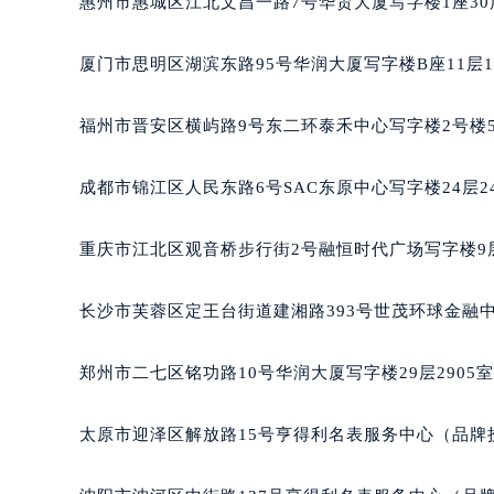
惠州市惠城区江北文昌一路7号华贸大厦写字楼1座30
吉林省四平市铁东区紫气大路与南九
吉林省松原市宁江区五环大街格拉苏
厦门市思明区湖滨东路95号华润大厦写字楼B座11层1
吉林省通化市东昌区环通乡江南大街
吉林省延边市延吉市解放路格拉苏蒂
福州市晋安区横屿路9号东二环泰禾中心写字楼2号楼5
辽宁省鞍山市铁东区站前街格拉苏蒂
辽宁省本溪市平山区胜利路格拉苏蒂
成都市锦江区人民东路6号SAC东原中心写字楼24层2
辽宁省朝阳市双塔区新华路格拉苏蒂
辽宁省丹东市振兴区七经街格拉苏蒂
重庆市江北区观音桥步行街2号融恒时代广场写字楼9层
辽宁省抚顺市新抚区东一路格拉苏蒂
辽宁省阜新市海州区解放大街格拉苏
长沙市芙蓉区定王台街道建湘路393号世茂环球金融中
辽宁省葫芦岛市连山区中央路格拉苏
辽宁省锦州市古塔区中央大街格拉苏
郑州市二七区铭功路10号华润大厦写字楼29层2905
辽宁省辽阳市白塔区新运大街格拉苏
辽宁省盘锦市兴隆台区石油大街格拉
太原市迎泽区解放路15号亨得利名表服务中心（品牌
辽宁省铁岭市银州区南马路格拉苏蒂
辽宁省营口市站前区市府路与渤海大