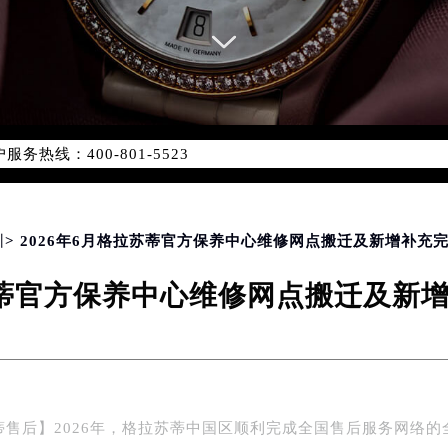
务网络优化升级公告
务热线：400-801-5523
801-5523，服务覆盖中国大陆、香港、澳门、台湾全部区域（非大
新网点地址：
国际中心写字楼D座11层1102室（北京总部）（需提前预约）
字楼W3座6层602室（需提前预约）
圳
> 2026年6月格拉苏蒂官方保养中心维修网点搬迁及新增补充
融中心写字楼26层2603室（需提前预约）
拉苏蒂官方保养中心维修网点搬迁及新
2座37层3705室（需提前预约）
际广场写字楼8层806室（需提前预约）
南京中心写字楼22层C1-1室（需提前预约）
中心写字楼5号楼10层1008室（需提前预约）
FC国际金融中心写字楼35层3508室（需提前预约）
蒂售后】2026年，格拉苏蒂中国区顺利完成全国售后服务网络的
楼1号楼18层1803室（需提前预约）