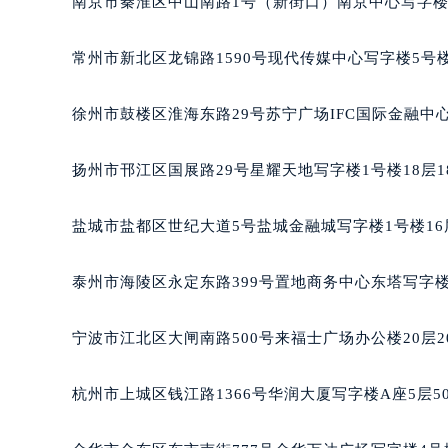
南京市秦淮区中山南路1号（新街口）南京中心写字楼2
南宁市青秀区金湖路59号地王大厦12
合肥市蜀山区潜山路111号万象城华润
常州市新北区龙锦路1590号现代传媒中心写字楼5号楼
泉州市丰泽区宝洲路729号浦西万达中
青岛市南区山东路6号华润大厦B座2
徐州市鼓楼区淮海东路29号苏宁广场IFC国际金融中心
烟台市芝罘区胜利路139号万达金融中
长春市朝阳区西安大路727号中银大厦
扬州市邗江区国展路29号星耀天地写字楼1号楼18层1
贵阳市南明区都司高架桥路33号亨特
昆明市盘龙区北京路928号同德昆明
盐城市盐都区世纪大道5号盐城金融城写字楼1号楼16
石家庄市长安区中山东路39号勒泰中
西安市碑林区南关正街88号华侨城长
泰州市海陵区永定东路399号置地商务中心东塔写字楼
海口市龙华区金贸东路5号海口华润大厦
唐山市路南区新华东道100号万达广场
宁波市江北区大闸南路500号来福士广场办公楼20层2
台州市椒江区东海大道1800号腾达中
内蒙古自治区呼和浩特市玉泉区大学西
杭州市上城区钱江路1366号华润大厦写字楼A座5层5
甘肃省兰州市七里河区西津西路16号兰
重庆市解放碑渝中区民权路28号英利