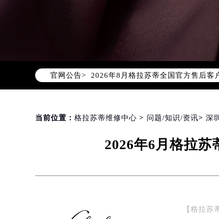
2026年8月格拉苏蒂中国区售后服
2026年8月格拉苏蒂全国官方售后客户服
官网公告>
格拉苏蒂官方全国统一服务热线400-
2026年8月格拉苏蒂售后服务中心最
北京市朝阳区建国门外大街甲6号华熙
北京市东城区东长安街1号东方广场写
当前位置：
格拉苏蒂维修中心
>
问题/知识/资讯
>
深
天津市和平区赤峰道136号天津国际金
2026年6月格
上海市徐汇区虹桥路3号港汇中心写字楼
上海市黄浦区南京东路299号宏伊国
南京市秦淮区中山南路1号（新街口）
常州市新北区龙锦路1590号现代传媒
徐州市鼓楼区淮海东路29号苏宁广场I
【格拉苏
扬州市邗江区国展路29号星耀天地写字