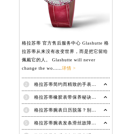
）
格拉苏蒂 官方售后服务中心 Glashutte 格
拉苏蒂从来没有改变世界，而是把它留给
佩戴它的人。 Glashutte will never
change the wo......
详情 >
2
格拉苏蒂简约而精致的手表，Lady Serenade Karree腕表
3
格拉苏蒂橡胶表带保养秘诀：守护彩虹色彩，拒绝老化
4
格拉苏蒂腕表日历脱落？别急，这里有解决妙招
5
格拉苏蒂腕表发条滑丝故障？专业修复技巧大揭秘