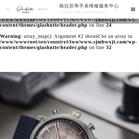
格拉苏蒂手表维修服务中心
Warning
: extract() expects parameter 1 to be array, null

GLASHUTTE MAINTENANCE
given in
/www/wwwroot/seo/countryt/two/www.sjmbwxjt.com/wp-

格拉苏蒂手表维修服务中心竭诚为您服务！
content/themes/glashutte/header.php
on line
24
Warning
: array_map(): Argument #2 should be an array in
/www/wwwroot/seo/countryt/two/www.sjmbwxjt.com/wp-
content/themes/glashutte/header.php
on line
32
中心介绍
联系我们