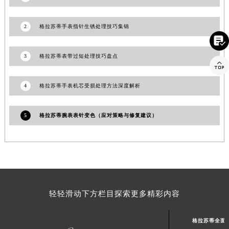
1
2026年7月格拉苏蒂官方保养服务中心维修点搬迁及增设补充方案文件定稿
2
格拉苏蒂手表指针生锈处理技巧集锦


3
格拉苏蒂表带过短处理技巧盘点
4
格拉苏蒂手表机芯受损处理方法深度解析
5
格拉苏蒂腕表表针变色（应对策略与修复建议）
轻轻滑动下方栏目探索更多精彩内容
格拉苏蒂全面