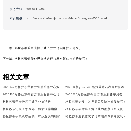
服务专线：
400-801-5382
本页链接：
http://www.sjmbwxjt.com/problems/xiangtan/6560.html
上一篇:
格拉苏蒂腕表走快了处理方法（实用技巧分享）
下一篇:
格拉苏蒂偷停处理办法详解（应对策略与维护技巧）
相关文章
2026年7月格拉苏蒂官方售后维修中心搬迁及保养点新开补充确认稿内容公示
2026最新glashutte格拉苏蒂名表售后保养点地址考察报告
2026年6月格拉苏蒂官方售后服务中心（维修保养）迁址及新开补充最终定稿
2026年6月格拉苏蒂官方售后服务布局变更最终补充版（迁址+新设）
格拉苏蒂手表摔坏了处理办法详解
格拉苏蒂走慢（常见原因及快速修复技巧）
格拉苏蒂进灰了怎么办（清洁保养指南）
格拉苏蒂表针掉了解决技巧盘点（常见问题及修复步骤）
格拉苏蒂手表机芯生锈（有效解决与维护指南）
格拉苏蒂腕表进灰了（清洁保养实用技巧）