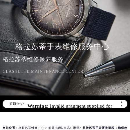
格拉苏蒂手表维修服务中心
格拉苏蒂维修保养服务
GLASHUTTE MAINTENANCE CENTER
Warning
: Invalid argument supplied for
foreach() in
▲
官网公告>
▼
/www/wwwroot/seo/countryt/two/www.sjmbw
content/themes/glashutte/header.php
on
line
174