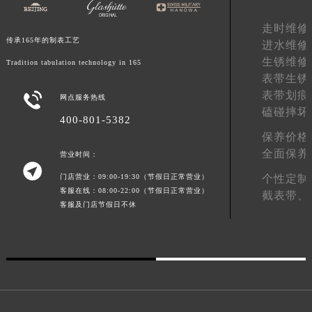
走时维修
传承165年的制表工艺
进水维修
生锈维修
Tradition tabulation technology in 165
表带生锈
表带划痕

网点服务热线
磕碰摔坏
400-801-5382
保养价格
全面保养
营业时间：

门店营业：09:00-19:30（节假日正常营业）
个性定制
客服在线：08:00-22:00（节假日正常营业）
截表带、
客服及门店节假日不休