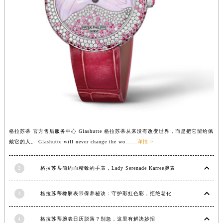
广西壮族自治区贺州市八步区城东街道灵峰南路格拉苏蒂售后服务中心（需提前预约）
广西壮族自治区来宾市兴宾区桂中大道格拉苏蒂售后服务中心（需提前预约）
广西壮族自治区柳州市城中区中山中路格拉苏蒂售后服务中心（需提前预约）
广西壮族自治区钦州市钦南区金海湾东大街格拉苏蒂售后服务中心（需提前预约）
广西壮族自治区梧州市万秀区龙湖镇高旺路格拉苏蒂售后服务中心（需提前预约）
广西壮族自治区玉林市玉州区金玉路格拉苏蒂售后服务中心（需提前预约）
海南省儋州市儋州市那大镇兰洋北路格拉苏蒂售后服务中心（需提前预约）
海南省东方市八所镇解放西路格拉苏蒂售后服务中心（需提前预约）
海南省琼海市嘉积镇东风路格拉苏蒂售后服务中心（需提前预约）
格拉苏蒂 官方售后服务中心 Glashutte 格拉苏蒂从来没有改变世界，而是把它留给佩
海南省三沙市西沙区西沙群岛永兴岛北京路格拉苏蒂售后服务中心（需提前预约）
戴它的人。 Glashutte will never change the wo......
详情 >
海南省三亚市吉阳区迎宾路格拉苏蒂售后服务中心（需提前预约）
海南省万宁市万城镇解放路格拉苏蒂售后服务中心（需提前预约）
2
格拉苏蒂简约而精致的手表，Lady Serenade Karree腕表
海南省文昌市文城镇教育东路格拉苏蒂售后服务中心（需提前预约）
海南省五指山市通什镇三月三大道格拉苏蒂售后服务中心（需提前预约）
3
格拉苏蒂橡胶表带保养秘诀：守护彩虹色彩，拒绝老化
香港特别行政区尖沙咀区油尖旺区广东道格拉苏蒂售后服务中心（需提前预约）
香港特别行政区金钟区中西区金钟道格拉苏蒂售后服务中心（需提前预约）
4
格拉苏蒂腕表日历脱落？别急，这里有解决妙招