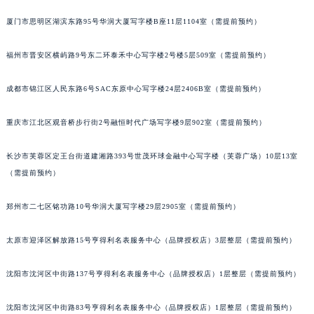
吉林省梅河口市新华街道梅河大街格拉苏蒂售后服务中心（需提前预约）
厦门市思明区湖滨东路95号华润大厦写字楼B座11层1104室（需提前预约）
吉林省四平市铁东区紫气大路与南九经街交汇处格拉苏蒂售后服务中心（需提前预约）
吉林省松原市宁江区五环大街格拉苏蒂售后服务中心（需提前预约）
福州市晋安区横屿路9号东二环泰禾中心写字楼2号楼5层509室（需提前预约）
吉林省通化市东昌区环通乡江南大街格拉苏蒂售后服务中心（需提前预约）
成都市锦江区人民东路6号SAC东原中心写字楼24层2406B室（需提前预约）
吉林省延边市延吉市解放路格拉苏蒂售后服务中心（需提前预约）
辽宁省鞍山市铁东区站前街格拉苏蒂售后服务中心（需提前预约）
重庆市江北区观音桥步行街2号融恒时代广场写字楼9层902室（需提前预约）
辽宁省本溪市平山区胜利路格拉苏蒂售后服务中心（需提前预约）
辽宁省朝阳市双塔区新华路格拉苏蒂售后服务中心（需提前预约）
长沙市芙蓉区定王台街道建湘路393号世茂环球金融中心写字楼（芙蓉广场）10层13室
辽宁省丹东市振兴区七经街格拉苏蒂售后服务中心（需提前预约）
（需提前预约）
辽宁省抚顺市新抚区东一路格拉苏蒂售后服务中心（需提前预约）
郑州市二七区铭功路10号华润大厦写字楼29层2905室（需提前预约）
辽宁省阜新市海州区解放大街格拉苏蒂售后服务中心（需提前预约）
辽宁省葫芦岛市连山区中央路格拉苏蒂售后服务中心（需提前预约）
太原市迎泽区解放路15号亨得利名表服务中心（品牌授权店）3层整层（需提前预约）
辽宁省锦州市古塔区中央大街格拉苏蒂售后服务中心（需提前预约）
辽宁省辽阳市白塔区新运大街格拉苏蒂售后服务中心（需提前预约）
沈阳市沈河区中街路137号亨得利名表服务中心（品牌授权店）1层整层（需提前预约）
辽宁省盘锦市兴隆台区石油大街格拉苏蒂售后服务中心（需提前预约）
沈阳市沈河区中街路83号亨得利名表服务中心（品牌授权店）1层整层（需提前预约）
辽宁省铁岭市银州区南马路格拉苏蒂售后服务中心（需提前预约）