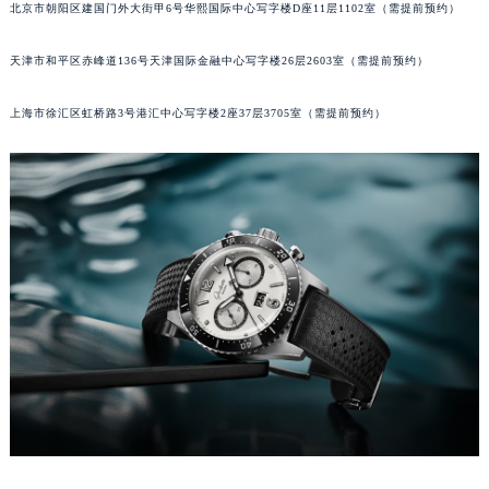
北京市朝阳区建国门外大街甲6号华熙国际中心写字楼D座11层1102室（需提前预约）
成都市锦江区人民东路6号SAC东原中心写字楼24层2406B室（需提前预约）
重庆市江北区观音桥步行街2号融恒时代广场写字楼9层902室（需提前预约）
天津市和平区赤峰道136号天津国际金融中心写字楼26层2603室（需提前预约）
长沙市芙蓉区定王台街道建湘路393号世茂环球金融中心写字楼（芙蓉广场）10层13室（需提前预约）
郑州市二七区铭功路10号华润大厦写字楼29层2905室（需提前预约）
上海市徐汇区虹桥路3号港汇中心写字楼2座37层3705室（需提前预约）
太原市迎泽区解放路15号亨得利名表服务中心（品牌授权店）3层整层（需提前预约）
沈阳市沈河区中街路137号亨得利名表服务中心（品牌授权店）1层整层（需提前预约）
沈阳市沈河区中街路83号亨得利名表服务中心（品牌授权店）1层整层（需提前预约）
乌鲁木齐市天山区红山路26号时代广场（CCMALL）C座17层17-B（需提前预约）
温州市鹿城区锦绣路1067号置信广场10层1015室（需提前预约）
哈尔滨市道里区友谊西路600号富力中心T2座写字楼29层03室（需提前预约）
大连市中山区人民路15号国际金融大厦7层G室（需提前预约）
佛山市禅城区季华五路57号万科金融中心C座12层1205室（需提前预约）
东莞市东城街道鸿福东路1号民盈国贸中心T1写字楼9层907室（需提前预约）
无锡市梁溪区人民中路139号恒隆广场写字楼1座11层1104室（需提前预约）
南通市崇川区工农路57号圆融广场写字楼16层1603室（需提前预约）
苏州市苏州工业园区星港街199号苏州中心办公楼C座22层08室（需提前预约）