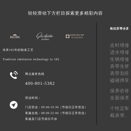
湖南省郴州市北湖区国庆北路格拉苏蒂售后服务中心（需提前预约）
轻轻滑动下方栏目探索更多精彩内容
湖南省衡阳市雁峰区解放路格拉苏蒂售后服务中心（需提前预约）
湖南省怀化市鹤城区迎丰中路格拉苏蒂售后服务中心（需提前预约）
格拉苏蒂全面
湖南省娄底市娄星区长青街格拉苏蒂售后服务中心（需提前预约）
湖南省邵阳市双清区东风路格拉苏蒂售后服务中心（需提前预约）
走时维修
湖南省湘潭市雨湖区莲城大道格拉苏蒂售后服务中心（需提前预约）
传承165年的制表工艺
进水维修
湖南省益阳市赫山区桃花仑路格拉苏蒂售后服务中心（需提前预约）
生锈维修
Tradition tabulation technology in 165
湖南省永州市冷水滩区永州大道与中兴路交叉口格拉苏蒂售后服务中心（需提前预约）
表带生锈
湖南省岳阳市岳阳楼区东茅岭路格拉苏蒂售后服务中心（需提前预约）
表带划痕

网点服务热线
湖南省张家界市永定区解放路格拉苏蒂售后服务中心（需提前预约）
磕碰摔坏
400-801-5382
湖南省长沙市芙蓉区建湘路393号世茂环球金融中心写字楼10层1013室格拉苏蒂售后服务中心（需提前预约）
保养价格
湖南省株洲市芦淞区建设南路格拉苏蒂售后服务中心（需提前预约）
全面保养
营业时间：

甘肃省白银市白银区北京路格拉苏蒂售后服务中心（需提前预约）
门店营业：09:00-19:30（节假日正常营业）
个性定制
甘肃省定西市安定区解放路格拉苏蒂售后服务中心（需提前预约）
客服在线：08:00-22:00（节假日正常营业）
截表带、
客服及门店节假日不休
甘肃省敦煌市沙州镇阳关中路格拉苏蒂售后服务中心（需提前预约）
甘肃省合作市人民街格拉苏蒂售后服务中心（需提前预约）