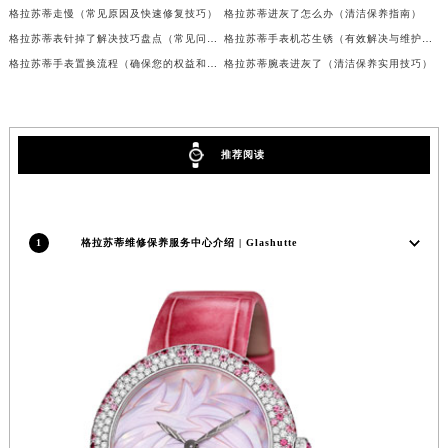
格拉苏蒂走慢（常见原因及快速修复技巧）
格拉苏蒂进灰了怎么办（清洁保养指南）
广东省清远市清城区湖西路格拉苏蒂售后服务中心（需提前预约）
格拉苏蒂表针掉了解决技巧盘点（常见问题及修复步骤）
格拉苏蒂手表机芯生锈（有效解决与维护指南）
广东省汕头市龙湖区长平路格拉苏蒂售后服务中心（需提前预约）
格拉苏蒂手表置换流程（确保您的权益和满意度）
格拉苏蒂腕表进灰了（清洁保养实用技巧）
广东省汕尾市城区香洲街道园林社区翠园街格拉苏蒂售后服务中心（需提前预约）
广东省韶关市武江区芙蓉新区与老城中心交汇处格拉苏蒂售后服务中心（需提前预约）
广东省深圳市罗湖区深南东路5001号华润大厦17层1701室格拉苏蒂售后服务中心（需提前预约）
推荐阅读
广东省阳江市江城区东风一路格拉苏蒂售后服务中心（需提前预约）
广东省云浮市云城区金山路格拉苏蒂售后服务中心（需提前预约）
广东省湛江市赤坎区观海北路格拉苏蒂售后服务中心（需提前预约）
1
格拉苏蒂维修保养服务中心介绍 | Glashutte
广东省肇庆市端州区信安大道与砚都大道交汇处格拉苏蒂售后服务中心（需提前预约）
广西壮族自治区百色市右江区中山二路格拉苏蒂售后服务中心（需提前预约）
广西壮族自治区北海市海城区北京路格拉苏蒂售后服务中心（需提前预约）
广西壮族自治区崇左市江州区石景林街道友谊大道与丽川路交汇处格拉苏蒂售后服务中心（需提前预约）
广西壮族自治区防城港市港口区金花茶大道格拉苏蒂售后服务中心（需提前预约）
广西壮族自治区贵港市港北区港城街道布山大道与仙衣路交叉口格拉苏蒂售后服务中心（需提前预约）
广西壮族自治区桂林市秀峰区红岭路格拉苏蒂售后服务中心（需提前预约）
广西壮族自治区河池市金城江区金城江街道朝阳路格拉苏蒂售后服务中心（需提前预约）