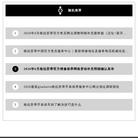
河南省许昌市魏都区建安大道与八龙路交叉口格拉苏蒂售后服务中心（需提前预约）
随机推荐
河南省郑州市二七区民主路10号华润大厦29层2905室格拉苏蒂售后服务中心（需提前预约）
河南省周口市川汇区七一路格拉苏蒂售后服务中心（需提前预约）
河南省驻马店市驿城区乐山大道与置地大道交叉口格拉苏蒂售后服务中心（需提前预约）
1
2026年6月格拉苏蒂官方售后网点调整明细补充最终篇（迁址+新开业）
湖北省鄂州市鄂城区文星大道格拉苏蒂售后服务中心（需提前预约）
湖北省黄冈市黄州区赤壁大道格拉苏蒂售后服务中心（需提前预约）
2
格拉苏蒂中国官方售后服务中心｜最新维修地址及服务电话权威信息公示（2026年7月更新）
湖北省黄石市黄石港区武汉路格拉苏蒂售后服务中心（需提前预约）
湖北省荆门市东宝中天街步行街格拉苏蒂售后服务中心（需提前预约）
3
2026年6月格拉苏蒂官方维修保养网络变动补充明细确认发布
湖北省荆州市荆州区荆中路格拉苏蒂售后服务中心（需提前预约）
湖北省十堰市茅箭区人民北路格拉苏蒂售后服务中心（需提前预约）
4
2026最新glashutte格拉苏蒂手表保养服务中心网点地址调研报告
湖北省随州市曾都区青年路格拉苏蒂售后服务中心（需提前预约）
湖北省咸宁市咸安区长安大道格拉苏蒂售后服务中心（需提前预约）
5
格拉苏蒂手表表耳掉了解决技巧是什么
湖北省襄阳市樊城区长虹路与人民路交叉口格拉苏蒂售后服务中心（需提前预约）
湖北省孝感市孝南区复兴大道格拉苏蒂售后服务中心（需提前预约）
湖北省宜昌市西陵区夷陵大道与港窑路格拉苏蒂售后服务中心（需提前预约）
湖南省常德市武陵区人民路格拉苏蒂售后服务中心（需提前预约）