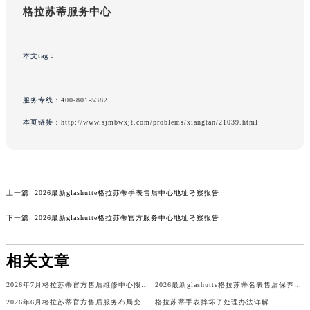
格拉苏蒂服务中心
澳门特别行政区花地玛堂区关闸广场格拉苏蒂售后服务中心（需提前预约）
澳门特别行政区花王堂区大三巴商圈格拉苏蒂售后服务中心（需提前预约）
澳门特别行政区嘉模堂区官也街格拉苏蒂售后服务中心（需提前预约）
本文tag：
澳门省路氹城市金光大道格拉苏蒂售后服务中心（需提前预约）
澳门特别行政区望德堂区塔石广场格拉苏蒂售后服务中心（需提前预约）
服务专线：
400-801-5382
福建省福州市鼓楼区五四路128-1号恒力城写字楼15层03室格拉苏蒂售后服务中心（需提前预约）
本页链接：
http://www.sjmbwxjt.com/problems/xiangtan/21039.html
福建省厦门市思明区湖滨东路95号万象城华润大厦B座11层1104室格拉苏蒂售后服务中心（需提前预约）
广东省潮州市潮安区新风路与潮汕路交汇处格拉苏蒂售后服务中心（需提前预约）
广东省广州市天河区天河路230号万菱汇国际中心A塔7层704室格拉苏蒂售后服务中心（需提前预约）
广东省广州市越秀区环市东路371-375号世界贸易中心大厦南塔15层1507室格拉苏蒂售后服务中心（需提前预约）
上一篇:
2026最新glashutte格拉苏蒂手表售后中心地址考察报告
广东省河源市源城区越王大道格拉苏蒂售后服务中心（需提前预约）
下一篇:
2026最新glashutte格拉苏蒂官方服务中心地址考察报告
广东省惠州市惠城区江北文昌一路7号华贸大厦1座30层3005室格拉苏蒂售后服务中心（需提前预约）
广东省江门市蓬江区广场西路格拉苏蒂售后服务中心（需提前预约）
相关文章
广东省揭阳市榕城进贤门步行街格拉苏蒂售后服务中心（需提前预约）
广东省茂名市电白区水东街道迎宾大道格拉苏蒂售后服务中心（需提前预约）
2026年7月格拉苏蒂官方售后维修中心搬迁及保养点新开补充确认稿内容公示
2026最新glashutte格拉苏蒂名表售后保养点地址考察报告
2026年6月格拉苏蒂官方售后服务布局变更最终补充版（迁址+新设）
格拉苏蒂手表摔坏了处理办法详解
广东省梅州市梅江区金燕大道格拉苏蒂售后服务中心（需提前预约）