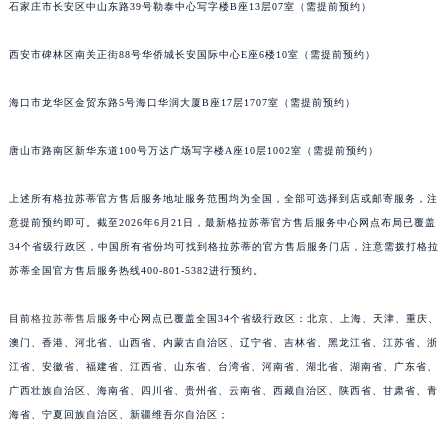
石家庄市长安区中山东路39号勒泰中心写字楼B座13层07室（需提前预约）
安徽省池州市贵池区长江路格拉苏蒂售后服务中心（需提前预约）
安徽省滁州市琅琊区南谯北路格拉苏蒂售后服务中心（需提前预约）
西安市碑林区南关正街88号华侨城长安国际中心E座6楼10室（需提前预约）
安徽省阜阳市颍州区颍州北路格拉苏蒂售后服务中心（需提前预约）
海口市龙华区金贸东路5号海口华润大厦B座17层1707室（需提前预约）
安徽省淮北市相山区淮海路格拉苏蒂售后服务中心（需提前预约）
安徽省淮南市田家庵区国庆中路格拉苏蒂售后服务中心（需提前预约）
唐山市路南区新华东道100号万达广场写字楼A座10层1002室（需提前预约）
安徽省黄山市屯溪区黄山西路格拉苏蒂售后服务中心（需提前预约）
安徽省六安市金安区解放中路格拉苏蒂售后服务中心（需提前预约）
上述所有格拉苏蒂官方售后服务地址服务范围均为全国，全部可选择到店或邮寄服务，注
安徽省马鞍山市雨山区湖南西路格拉苏蒂售后服务中心（需提前预约）
意提前预约即可。截至2026年6月21日，最新格拉苏蒂官方售后服务中心网点布局已覆盖
安徽省宿州市埇桥区人民中路格拉苏蒂售后服务中心（需提前预约）
34个省级行政区，中国所有省份均可找到格拉苏蒂的官方售后服务门店，注意需拨打格拉
苏蒂全国官方售后服务热线400-801-5382进行预约。
安徽省铜陵市铜官区石城大道格拉苏蒂售后服务中心（需提前预约）
安徽省芜湖市镜湖区中山路步行街格拉苏蒂售后服务中心（需提前预约）
目前
格拉苏蒂售后
服务中心网点已覆盖全国34个省级行政区：北京、上海、天津、重庆、
安徽省宣城市宣州区叠嶂西路格拉苏蒂售后服务中心（需提前预约）
澳门、香港、河北省、山西省、内蒙古自治区、辽宁省、吉林省、黑龙江省、江苏省、浙
福建省龙岩市新罗区九一南路格拉苏蒂售后服务中心（需提前预约）
江省、安徽省、福建省、江西省、山东省、台湾省、河南省、湖北省、湖南省、广东省、
福建省南平市建阳区人民西路格拉苏蒂售后服务中心（需提前预约）
广西壮族自治区、海南省、四川省、贵州省、云南省、西藏自治区、陕西省、甘肃省、青
福建省宁德市蕉城区天湖东路格拉苏蒂售后服务中心（需提前预约）
海省、宁夏回族自治区、新疆维吾尔自治区；
福建省莆田市城厢区霞林街道荔华东大道格拉苏蒂售后服务中心（需提前预约）