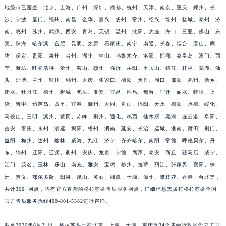
地级市已覆盖：北京、上海、广州、深圳、成都、杭州、天津、南京、重庆、郑州、长
福建省三明市三元区东乾二路格拉苏蒂售后服务中心（需提前预约）
沙、宁波、厦门、福州、南昌、金华、嘉兴、扬州、常州、绍兴、徐州、盐城、泰州、济
福建省漳州市龙文区步港路格拉苏蒂售后服务中心（需提前预约）
南、惠州、苏州、武汉、西安、青岛、无锡、温州、沈阳、大连、海口、三亚、佛山、东
江苏省常州市新北区龙锦路1590号现代传媒中心5号楼10层1008室格拉苏蒂售后服务中心（需提前预约）
莞、珠海、哈尔滨、合肥、昆明、太原、石家庄、南宁、南通、长春、烟台、唐山、廊
江苏省淮安市清江浦区淮海北路格拉苏蒂售后服务中心（需提前预约）
坊、保定、贵阳、泉州、台州、湖州、中山、乌鲁木齐、洛阳、邯郸、秦皇岛、澳门、西
江苏省连云港市海州区通灌北路格拉苏蒂售后服务中心（需提前预约）
宁、潍坊、呼和浩特、沧州、鞍山、赣州、临沂、岳阳、平顶山、镇江、桂林、芜湖、汕
头、淄博、兰州、银川、郴州、大庆、张家口、衡阳、焦作、周口、邵阳、亳州、新乡、
江苏省南京市秦淮区中山南路1号南京中心22层22-C1-C3室格拉苏蒂售后服务中心（需提前预约）
衡水、牡丹江、德州、聊城、包头、淮安、宜昌、许昌、邢台、宿迁、丽水、蚌埠、上
江苏省宿迁市宿城区西湖路格拉苏蒂售后服务中心（需提前预约）
饶、晋中、葫芦岛、四平、宜春、滁州、大同、舟山、绵阳、天水、德阳、承德、绥化、
江苏省泰州市海陵区永定东路399号置地商务中心东塔（华润万象城）17层1706室格拉苏蒂售后服务中心（需提前预约）
马鞍山、三明、滨州、黄冈、赤峰、荆州、通化、鸡西、佳木斯、黑河、连云港、阜阳、
江苏省徐州市鼓楼区淮海东路29号苏宁广场IFC国际金融中心35层3508室格拉苏蒂售后服务中心（需提前预约）
吉安、枣庄、永州、清远、揭阳、梧州、渭南、延安、长治、运城、淮南、莆田、荆门、
江苏省盐城市盐都区世纪大道5号盐城金融城写字楼1号楼16层1604室格拉苏蒂售后服务中心（需提前预约）
益阳、梅州、达州、榆林、威海、九江、济宁、齐齐哈尔、南阳、常德、呼伦贝尔、丹
江苏省扬州市邗江区国展路29号星耀天地写字楼1号楼18层1803室格拉苏蒂售后服务中心（需提前预约）
东、锦州、辽阳、辽源、衢州、安庆、龙岩、宁德、鹰潭、泰安、商丘、驻马店、咸宁、
江门、茂名、玉林、乐山、南充、雅安、宝鸡、柳州、拉萨、丽江、张家界、襄阳、株
江苏省镇江市京口区中山东路格拉苏蒂售后服务中心（需提前预约）
洲、遵义、鄂尔多斯、阳泉、昆山、黄石、湘潭、十堰、漳州、攀枝花、香港、台北等，
江西省抚州市临川区赣东大道格拉苏蒂售后服务中心（需提前预约）
共计360+网点，均有官方直营的
格拉苏蒂售后服务网点
，详细信息需拨打格拉苏蒂全国
江西省赣州市章贡区文清路格拉苏蒂售后服务中心（需提前预约）
官方售后服务热线400-801-5382进行咨询。
江西省吉安市吉州区井冈山大道格拉苏蒂售后服务中心（需提前预约）
江西省景德镇市珠山区珠山中路格拉苏蒂售后服务中心（需提前预约）
截至2026年6月21日，格拉苏蒂已在北京、上海、天津、重庆等34个省级行政区设立了官