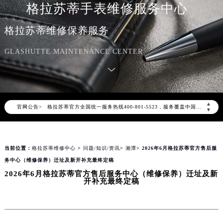
格拉苏蒂手表维修服务中心
格拉苏蒂维修保养服务
GLASHUTTE MAINTENANCE CENTER
2026年7月格拉苏蒂中国区售后服务网络优化升级公告
2026年7月格拉苏蒂全国官方售后客户服务热线：400-801-5523
格拉苏蒂官方全国统一服务热线400-801-5523，服务覆盖中国大陆、香港、澳门、台湾全部区域（非大陆需加拨“+86”）
▲
官网公告>
2026年7月格拉苏蒂售后服务中心最新网点地址：
▼
北京市东城区东长安街1号东方广场写字楼W3座6层602室（需提前预约）
北京市朝阳区建国门外大街甲6号华熙国际中心写字楼D座11层1102室（需提前预约）
当前位置：
格拉苏蒂维修中心
>
问题/知识/资讯
>
湘潭
> 2026年6月格拉苏蒂官方售后服
天津市和平区赤峰道136号天津国际金融中心写字楼26层2603室（需提前预约）
务中心（维修保养）迁址及新开补充最终定稿
上海市徐汇区虹桥路3号港汇中心写字楼2座37层3705室（需提前预约）
2026年6月格拉苏蒂官方售后服务中心（维修保养）迁址及新
上海市黄浦区南京东路299号宏伊国际广场写字楼8层806室（需提前预约）
开补充最终定稿
南京市秦淮区中山南路1号（新街口）南京中心写字楼22层C1-1室（需提前预约）
常州市新北区龙锦路1590号现代传媒中心写字楼5号楼10层1008室（需提前预约）
徐州市鼓楼区淮海东路29号苏宁广场IFC国际金融中心写字楼35层3508室（需提前预约）