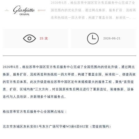
2026年6月，格拉苏蒂中国区官方售后服务中心完成了全
扬州市邗江区国展路29号星耀天地写字楼1号楼18层1803室（需提前预约）
国范围内的优化升级，通过网点焕新、服务扩容、流程再
盐城市盐都区世纪大道5号盐城金融城写字楼1号楼16层1604室（需提前预约）
造和热线统一四大举措，构建了覆盖全国、标准统一、便
泰州市海陵区永定东路399号置地商务中心东塔写字楼（华润万象城）17层1706室（需提前预约）
捷高效的官方售后体系。此次升级是格拉苏蒂中国区近
宁波市江北区大闸南路500号来福士广场办公楼20层2009室（需提前预约）
年…

25 次
2026-06-21
杭州市上城区钱江路1366号华润大厦写字楼A座5层503-5室（需提前预约）
金华市金东区东市南街777号金华万达广场写字楼4号楼22层2209室（需提前预约）
绍兴市越城区胜利东路379号世茂天际中心写字楼8层805室（需提前预约）
嘉兴市南湖区广益路705号嘉兴世界贸易中心写字楼A座13层1304室（需提前预约）
2026年6月，格拉苏蒂中国区官方售后服务中心完成了全国范围内的优化升级，通过网点
焕新、服务扩容、流程再造和热线统一四大举措，构建了覆盖全国、标准统一、便捷高效
南昌市红谷滩新区红谷中大道998号绿地双子塔（中央广场）A1座办公楼14层07室（需提前预约）
的官方售后体系。此次升级是格拉苏蒂中国区近年来规模最大的服务工程，聚焦“直营提
济南市历下区经十路11111号华润中心写字楼（万象城）15层1508室（需提前预约）
质、扩容、区域均衡”三大方向，对全国原有售后网点进行了重新选址、装修焕新、设备
广州市天河区天河路230号万菱汇国际中心写字楼A塔7层704室（需提前预约）
迭代与人员培训，并新增多个城市服务点。
广州市越秀区环市东路371-375号世界贸易中心大厦南塔写字楼15层07室（需提前预约）
深圳市罗湖区深南东路5001号华润大厦写字楼17层1701室（需提前预约）
格拉苏蒂官方售后服务中心全国网点地址：
惠州市惠城区江北文昌一路7号华贸大厦写字楼1座30层05室（需提前预约）
北京市东城区东长安街1号东方广场写字楼W3座6层602室（需提前预约）
厦门市思明区湖滨东路95号华润大厦写字楼B座11层1104室（需提前预约）
福州市鼓楼区五四路128-1号恒力城写字楼15层03室（需提前预约）