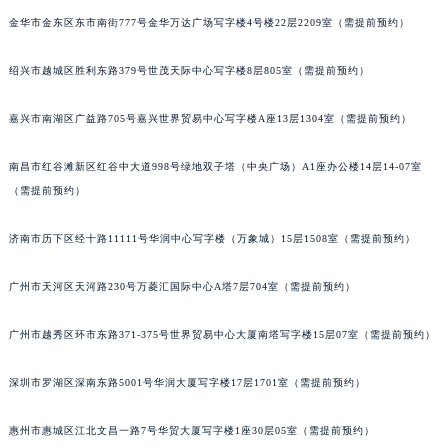
重庆市解放碑渝中区民权路28号英利国际金融中心写字楼20层01室（需提前预约）
金华市金东区东市南街777号金华万达广场写字楼4号楼22层2209室（需提前预约）
黑龙江省大庆市萨尔图区会战大街格拉苏蒂售后服务中心（需提前预约）
绍兴市越城区胜利东路379号世茂天际中心写字楼8层805室（需提前预约）
黑龙江省鹤岗市向阳区红军路格拉苏蒂售后服务中心（需提前预约）
黑龙江省黑河市爱辉区中央街格拉苏蒂售后服务中心（需提前预约）
嘉兴市南湖区广益路705号嘉兴世界贸易中心写字楼A座13层1304室（需提前预约）
黑龙江省鸡西市鸡冠区红军路格拉苏蒂售后服务中心（需提前预约）
黑龙江省佳木斯市向阳区长安路格拉苏蒂售后服务中心（需提前预约）
南昌市红谷滩新区红谷中大道998号绿地双子塔（中央广场）A1座办公楼14层14-07室
黑龙江省牡丹江市东安区太平路格拉苏蒂售后服务中心（需提前预约）
（需提前预约）
黑龙江省七台河市桃山区大同街格拉苏蒂售后服务中心（需提前预约）
济南市历下区经十路11111号华润中心写字楼（万象城）15层1508室（需提前预约）
黑龙江省齐齐哈尔市龙沙区龙华路格拉苏蒂售后服务中心（需提前预约）
黑龙江省双鸭山市尖山区新兴大街格拉苏蒂售后服务中心（需提前预约）
广州市天河区天河路230号万菱汇国际中心A塔7层704室（需提前预约）
黑龙江省绥化市北林区新华街与康庄路交叉口格拉苏蒂售后服务中心（需提前预约）
黑龙江省伊春市伊美区通河路格拉苏蒂售后服务中心（需提前预约）
广州市越秀区环市东路371-375号世界贸易中心大厦南塔写字楼15层07室（需提前预约）
吉林省白城市洮北区明仁南街格拉苏蒂售后服务中心（需提前预约）
深圳市罗湖区深南东路5001号华润大厦写字楼17层1701室（需提前预约）
吉林省白山市浑江区浑江大街格拉苏蒂售后服务中心（需提前预约）
吉林省吉林市船营区河南街格拉苏蒂售后服务中心（需提前预约）
惠州市惠城区江北文昌一路7号华贸大厦写字楼1座30层05室（需提前预约）
吉林省辽源市龙山区人民大街格拉苏蒂售后服务中心（需提前预约）