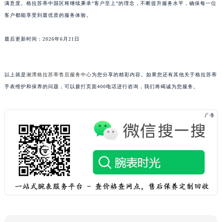
满意度。格拉苏蒂中国区将继续秉承“客户至上”的理念，不断提升服务水平，确保每一位
山东省潍坊市奎文区东风东街格拉苏蒂售后服务中心（需提前预约）
客户都能享受到最优质的服务体验。
山东省枣庄市滕州市北辛路与善国路交叉口格拉苏蒂售后服务中心（需提前预约）
山东省淄博市张店区金晶大道格拉苏蒂售后服务中心（需提前预约）
最后更新时间：2026年6月21日
上海市黄浦区南京东路299号宏伊国际广场写字楼8层806室格拉苏蒂售后服务中心（需提前预约）
上海市徐汇区虹桥路3号港汇中心2座37层3705室格拉苏蒂售后服务中心（需提前预约）
以上就是
湘潭格拉苏蒂售后服务中心
为您分享的精彩内容。如果您还有其他关于格拉苏蒂
浙江省杭州市上城区钱江路1366号华润大厦A座5层503-5室格拉苏蒂售后服务中心（需提前预约）
手表维护和保养的问题，可以拨打页面400电话进行咨询，我们将竭诚为您服务。
浙江省湖州市吴兴区劳动路格拉苏蒂售后服务中心（需提前预约）
浙江省嘉兴市南湖区广益路705号嘉兴世界贸易中心A座13层1304室格拉苏蒂售后服务中心（需提前预约）
浙江省金华市金东区东市南街777号金华万达广场4号楼22楼2209室格拉苏蒂售后服务中心（需提前预约）
浙江省丽水市莲都区解放街格拉苏蒂售后服务中心（需提前预约）
浙江省宁波市江北区大闸南路500号来福士广场办公楼20层2009室格拉苏蒂售后服务中心（需提前预约）
浙江省衢州市柯城区上街格拉苏蒂售后服务中心（需提前预约）
浙江省绍兴市越城区胜利东路379号世茂天际中心写字楼8层805室格拉苏蒂售后服务中心（需提前预约）
浙江省舟山市定海区解放东路格拉苏蒂售后服务中心（需提前预约）
澳门特别行政区大堂区议事亭前地（新马路）格拉苏蒂售后服务中心（需提前预约）
澳门特别行政区风顺堂区南湾大马路格拉苏蒂售后服务中心（需提前预约）