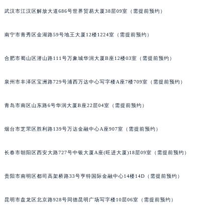
内蒙古自治区兴安盟市乌兰浩特市兴安大街格拉苏蒂售后服务中心（需提前预约）
武汉市江汉区解放大道686号世界贸易大厦38层09室（需提前预约）
山西省大同市平城区迎宾街格拉苏蒂售后服务中心（需提前预约）
南宁市青秀区金湖路59号地王大厦12楼1224室（需提前预约）
山西省晋城市城区黄华街格拉苏蒂售后服务中心（需提前预约）
山西省晋中市榆次区顺城街格拉苏蒂售后服务中心（需提前预约）
合肥市蜀山区潜山路111号万象城华润大厦B座12楼03室（需提前预约）
山西省临汾市尧都区解放路格拉苏蒂售后服务中心（需提前预约）
山西省吕梁市离石区永宁中路与建设街交叉口格拉苏蒂售后服务中心（需提前预约）
泉州市丰泽区宝洲路729号浦西万达中心写字楼A座7楼709室（需提前预约）
山西省朔州市朔城区怡西路与鄯阳西街交汇处格拉苏蒂售后服务中心（需提前预约）
青岛市南区山东路6号华润大厦B座22层04室（需提前预约）
山西省忻州市忻府区和平东街与七一南路交叉口格拉苏蒂售后服务中心（需提前预约）
山西省阳泉市郊区平阳东街与新城大道交叉口格拉苏蒂售后服务中心（需提前预约）
烟台市芝罘区胜利路139号万达金融中心A座907室（需提前预约）
山西省运城市盐湖区河东街格拉苏蒂售后服务中心（需提前预约）
山西省长治市潞州区英雄中路格拉苏蒂售后服务中心（需提前预约）
长春市朝阳区西安大路727号中银大厦A座(旺进大厦)18层09室（需提前预约）
山西省太原市迎泽区迎泽街道解放路15号亨得利名表维修授权店3楼格拉苏蒂售后服务中心（需提前预约）
天津市和平区赤峰道136号天津国际金融中心26层2603室格拉苏蒂售后服务中心（需提前预约）
贵阳市南明区都司高架桥路33号亨特国际金融中心14楼14D（需提前预约）
安徽省安庆市迎江区人民路格拉苏蒂售后服务中心（需提前预约）
昆明市盘龙区北京路928号同德昆明广场写字楼10层06室（需提前预约）
安徽省蚌埠市蚌山区淮河路格拉苏蒂售后服务中心（需提前预约）
安徽省亳州市谯城区魏武大道格拉苏蒂售后服务中心（需提前预约）