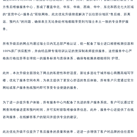
江西省九江市浔阳区浔阳路格拉苏蒂售后服务中心（需提前预约）
方售后维修服务中心，形成了覆盖华北、华东、华南、西南、华中、东北和西北七大区域
的“直营中心+服务点”双轨网络。此次优化升级彻底解决了以往部分地区“售后难、距离
江西省南昌市红谷滩新区红谷中大道998号绿地双子塔（中央广场）A1座办公楼14层1407室格拉苏蒂售后服务中心（需提前预约）
远、预约久”的问题，确保表主无论身处何地都能享受到与瑞士本土一致的专业养护服
江西省萍乡市安源区萍安北大道与康庄路交叉口格拉苏蒂售后服务中心（需提前预约）
务。
江西省上饶市信州区滨江西路格拉苏蒂售后服务中心（需提前预约）
江西省新余市渝水区北湖西路格拉苏蒂售后服务中心（需提前预约）
所有升级后的网点均通过瑞士日内瓦总部严格认证，统一配备了瑞士进口精密检测仪器和
江西省宜春市袁州区中山中路格拉苏蒂售后服务中心（需提前预约）
100%原厂供应配件，并由经品牌专项培训认证的资深制表师提供服务。这些服务中心严
江西省鹰潭市月湖区胜利东路格拉苏蒂售后服务中心（需提前预约）
格执行格拉苏蒂全球统一的服务标准与质保体系，确保每枚腕表都能得到 护理。
山东省德州市德城区东风中路格拉苏蒂售后服务中心（需提前预约）
此外，本次升级全面强化了网点的私密性和舒适度。新址多选址于城市核心商圈高端写字
山东省东营市东营区济南路格拉苏蒂售后服务中心（需提前预约）
楼，优化了服务空间布局，为表主提供了更安心舒适的售后体验。所有客户只需通过官方
山东省济南市历下区经十路11111号华润中心写字楼（万象城）15层1508室格拉苏蒂售后服务中心（需提前预约）
网站或客户服务热线预约即可享受专业便捷的服务。
山东省济宁市任城区太白楼路格拉苏蒂售后服务中心（需提前预约）
山东省莱芜市文化南路8号银座商城名表维修一楼名表维修格拉苏蒂售后服务中心（需提前预约）
为了进一步提升客户体验，所有服务中心均配备了先进的客户服务系统。客户可以通过官
山东省临沂市兰山区解放路格拉苏蒂售后服务中心（需提前预约）
网查询维修进度和预约时间，并可实时获取维修保养信息。此外，服务中心还提供了在线
咨询服务，在线解答客户的疑问并提供专业的建议。
山东省日照市东港区烟台路格拉苏蒂售后服务中心（需提前预约）
山东省泰安市泰山区财源街道泰山大街格拉苏蒂售后服务中心（需提前预约）
此次优化升级不仅提升了售后服务的质量和效率，还进一步增强了客户对品牌的信任度和
山东省威海市环翠区新威海路89号振华商厦一楼名表维修格拉苏蒂售后服务中心（需提前预约）