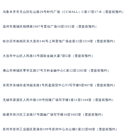
辽宁省营口市站前区市府路与渤海大街交叉口格拉苏蒂售后服务中心（需提前预约）
乌鲁木齐市天山区红山路26号时代广场（CCMALL）C座17层17-B（需提前预约）
辽宁省沈阳市沈河区中街路137号亨得利名表维修授权店1楼格拉苏蒂售后服务中心（需提前预约）
辽宁省沈阳市沈河区中街路83号亨得利名表维修授权店1楼格拉苏蒂售后服务中心（需提前预约）
温州市鹿城区锦绣路1067号置信广场10层1015室（需提前预约）
北京市朝阳区建国门外大街甲6号华熙国际中心D座11层1102室格拉苏蒂售后服务中心（需提前预约）
北京市东城区东长安街1号王府井东方广场W3座6层602室格拉苏蒂售后服务中心（需提前预约）
哈尔滨市南岗区东大直街146号上和置地广场金座12层1214室（需提前预约）
河北省保定市竞秀区朝阳北大街北国先天下格拉苏蒂售后服务中心（需提前预约）
大连市中山区人民路15号国际金融大厦7层G室（需提前预约）
内蒙古自治区阿拉善盟市左旗土尔扈特大街格拉苏蒂售后服务中心（需提前预约）
内蒙古自治区巴彦淖尔市临河区新华街格拉苏蒂售后服务中心（需提前预约）
佛山市禅城区季华五路57号万科金融中心C座12层1205室（需提前预约）
内蒙古自治区包头市青山区幸福路甲3号王府井百货名表维修格拉苏蒂售后服务中心（需提前预约）
内蒙古自治区赤峰市红山区哈达街格拉苏蒂售后服务中心（需提前预约）
东莞市东城街道鸿福东路1号民盈国贸中心T1写字楼9层907室（需提前预约）
内蒙古自治区鄂尔多斯市东胜区伊金霍洛街格拉苏蒂售后服务中心（需提前预约）
无锡市梁溪区人民中路139号恒隆广场写字楼1座11层1104室（需提前预约）
内蒙古自治区呼伦贝尔市海拉尔区中央街格拉苏蒂售后服务中心（需提前预约）
内蒙古自治区通辽市科尔沁区明仁大街格拉苏蒂售后服务中心（需提前预约）
南通市崇川区工农路57号圆融广场写字楼16层1603室（需提前预约）
内蒙古自治区乌海市海勃湾区人民南路格拉苏蒂售后服务中心（需提前预约）
内蒙古自治区乌兰察布市集宁区恩和大街格拉苏蒂售后服务中心（需提前预约）
苏州市苏州工业园区星港街199号苏州中心办公楼C座22层08室（需提前预约）
内蒙古自治区锡林郭勒盟市锡林浩特市光明街与额尔敦路交叉口格拉苏蒂售后服务中心（需提前预约）