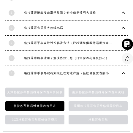
香港特别行政区九龙区油尖旺区弥敦道格拉苏蒂售后服务中心（需提前预约）
5
格拉苏蒂腕表发条滑丝故障？专业修复技巧大揭秘
香港特别行政区铜锣湾区湾仔区轩尼诗道格拉苏蒂售后服务中心（需提前预约）
河南省安阳市文峰区解放大道格拉苏蒂售后服务中心（需提前预约）
6
格拉苏蒂售后服务热线电话
河南省鹤壁市淇滨区九州路格拉苏蒂售后服务中心（需提前预约）
河南省济源市沁园街道济水大道格拉苏蒂售后服务中心（需提前预约）

7
格拉苏蒂手表表带过长解决方法（轻松调整佩戴舒适度指南）
河南省焦作市解放区解放路格拉苏蒂售后服务中心（需提前预约）
河南省开封市鼓楼区中山路格拉苏蒂售后服务中心（需提前预约）

8
格拉苏蒂腕表磕碰了解决办法汇总（日常保养与修复技巧）
河南省洛阳市西工区中州中路与解放路交叉口格拉苏蒂售后服务中心（需提前预约）
河南省漯河市源汇区交通路格拉苏蒂售后服务中心（需提前预约）
9
格拉苏蒂手表外观有划痕处理方法详解（轻松修复爱表的小技巧）
河南省南阳市宛城区范蠡东路与南都路交叉口格拉苏蒂售后服务中心（需提前预约）
河南省平顶山市卫东区建设路格拉苏蒂售后服务中心（需提前预约）
天津格拉苏蒂售后维修保养费用价目表
南京格拉苏蒂售后维修保养费用说明
河南省濮阳市大华龙区开州路绿城路交叉口格拉苏蒂售后服务中心（需提前预约）
河南省三门峡市湖滨区和平路格拉苏蒂售后服务中心（需提前预约）
格拉苏蒂售后维修保养价目表
苏州格拉苏蒂售后维修保养价目表
河南省商丘市梁园区神火大道格拉苏蒂售后服务中心（需提前预约）
武汉格拉苏蒂售后维修保养费用
格拉苏蒂售后
河南省新乡市红旗区人民路格拉苏蒂售后服务中心（需提前预约）
河南省信阳市浉河区东方红大道格拉苏蒂售后服务中心（需提前预约）