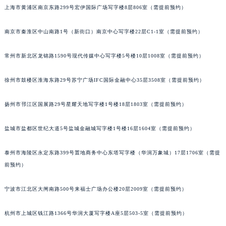
上海市黄浦区南京东路299号宏伊国际广场写字楼8层806室（需提前预约）
武汉市江汉区解放大道686号世界贸易大厦38层09室（需提前预约）
南宁市青秀区金湖路59号地王大厦12楼1224室（需提前预约）
南京市秦淮区中山南路1号（新街口）南京中心写字楼22层C1-1室（需提前预约）
合肥市蜀山区潜山路111号万象城华润大厦B座12楼03室（需提前预约）
泉州市丰泽区宝洲路729号浦西万达中心写字楼A座7楼709室（需提前预约）
常州市新北区龙锦路1590号现代传媒中心写字楼5号楼10层1008室（需提前预约）
青岛市南区山东路6号华润大厦B座22层04室（需提前预约）
徐州市鼓楼区淮海东路29号苏宁广场IFC国际金融中心35层3508室（需提前预约）
烟台市芝罘区胜利路139号万达金融中心A座907室（需提前预约）
长春市朝阳区西安大路727号中银大厦A座(旺进大厦)18层09室（需提前预约）
扬州市邗江区国展路29号星耀天地写字楼1号楼18层1803室（需提前预约）
贵阳市南明区都司高架桥路33号亨特国际金融中心14楼14D（需提前预约）
昆明市盘龙区北京路928号同德昆明广场写字楼10层06室（需提前预约）
盐城市盐都区世纪大道5号盐城金融城写字楼1号楼16层1604室（需提前预约）
石家庄市长安区中山东路39号勒泰中心写字楼B座13层07室（需提前预约）
西安市碑林区南关正街88号华侨城长安国际中心E座6楼10室（需提前预约）
泰州市海陵区永定东路399号置地商务中心东塔写字楼（华润万象城）17层1706室（需提
前预约）
海口市龙华区金贸东路5号海口华润大厦B座17层1707室（需提前预约）
唐山市路南区新华东道100号万达广场写字楼A座10层1002室（需提前预约）
宁波市江北区大闸南路500号来福士广场办公楼20层2009室（需提前预约）
台州市椒江区东海大道1800号腾达中心东1幢20楼2002室（需提前预约）
内蒙古自治区呼和浩特市玉泉区大学西街70号华润万象城写字楼（鄂尔多斯大厦）23层2326室（需提前预约）
杭州市上城区钱江路1366号华润大厦写字楼A座5层503-5室（需提前预约）
甘肃省兰州市七里河区西津西路16号兰州中心写字楼21层2102室（需提前预约）