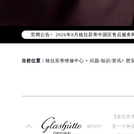
2026年8月格拉苏蒂中国区售后服
官网公告>
2026年8月格拉苏蒂全国官方售后客户服
格拉苏蒂官方全国统一服务热线400-
2026年8月格拉苏蒂售后服务中心最
北京市朝阳区建国门外大街甲6号华熙
当前位置：
格拉苏蒂维修中心
>
问题/知识/资讯
>
西
北京市东城区东长安街1号东方广场写
天津市和平区赤峰道136号天津国际金
上海市徐汇区虹桥路3号港汇中心写字楼
上海市黄浦区南京东路299号宏伊国
南京市秦淮区中山南路1号（新街口）
常州市新北区龙锦路1590号现代传媒
【格拉苏蒂
徐州市鼓楼区淮海东路29号苏宁广场I