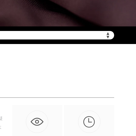
▲
▼
陆需加拨“+86”）

疑