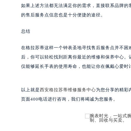
重庆市解放碑渝中区民权路28号英利
黑龙江省大庆市萨尔图区会战大街格
如果上述方法都无法满足你的需求，直接联系品牌的
黑龙江省鹤岗市向阳区红军路格拉苏
的售后服务点信息也是十分便捷的途径。
黑龙江省黑河市爱辉区中央街格拉苏
黑龙江省鸡西市鸡冠区红军路格拉苏
总结
黑龙江省佳木斯市向阳区长安路格拉
黑龙江省牡丹江市东安区太平路格拉
在格拉苏蒂这样一个钟表圣地寻找售后服务点并不困
黑龙江省七台河市桃山区大同街格拉
后，你可以轻松找到距离你最近的维修和保养中心。
黑龙江省齐齐哈尔市龙沙区龙华路格
仅能够延长手表的使用寿命，也能让你在佩戴心爱时
黑龙江省双鸭山市尖山区新兴大街格
黑龙江省绥化市北林区新华街与康庄
黑龙江省伊春市伊美区通河路格拉苏
以上就是
西安格拉苏蒂维修服务中心
为您分享的精彩
吉林省白城市洮北区明仁南街格拉苏
页面400电话进行咨询，我们将竭诚为您服务。
吉林省白山市浑江区浑江大街格拉苏
吉林省吉林市船营区河南街格拉苏蒂
吉林省辽源市龙山区人民大街格拉苏