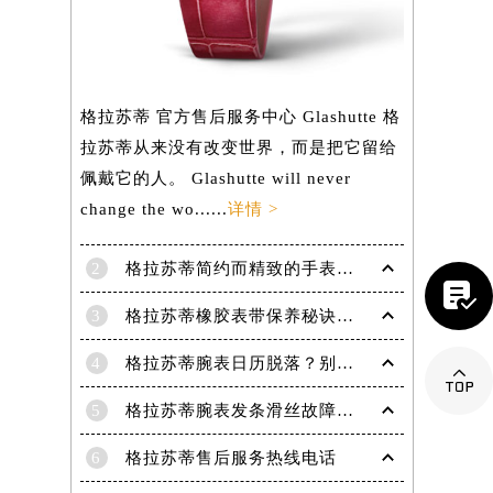
）
格拉苏蒂 官方售后服务中心 Glashutte 格
拉苏蒂从来没有改变世界，而是把它留给
佩戴它的人。 Glashutte will never
change the wo......
详情 >

2
格拉苏蒂简约而精致的手表，Lady Serenade Karree腕表
3
格拉苏蒂橡胶表带保养秘诀：守护彩虹色彩，拒绝老化

4
格拉苏蒂腕表日历脱落？别急，这里有解决妙招
5
格拉苏蒂腕表发条滑丝故障？专业修复技巧大揭秘