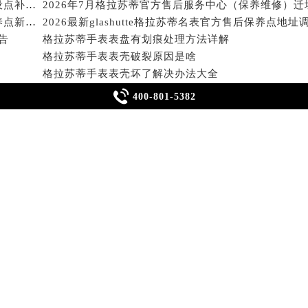
街交叉口格拉苏蒂售后服务中心（需提前预约）
得利名表维修授权店1楼格拉苏蒂售后服务中心（需提前预约）
2026年7月格拉苏蒂官方维修保养服务中心搬迁与新设点补充确认通告内容
得利名表维修授权店1楼格拉苏蒂售后服务中心（需提前预约）
2026年7月格拉苏蒂官方售后维修服务中心变动及保养点新增通告
2026最新glashutte格拉苏蒂名表官方售后保养点地址
报告
格拉苏蒂手表表盘有划痕处理方法详解
国际中心D座11层1102室格拉苏蒂售后服务中心（北京总部）
格拉苏蒂手表表壳破裂原因是啥
广场W3座6层602室格拉苏蒂售后服务中心（需提前预约）

400-801-5382
格拉苏蒂手表表壳坏了解决办法大全
先天下格拉苏蒂售后服务中心（需提前预约）
特大街格拉苏蒂售后服务中心（需提前预约）
街格拉苏蒂售后服务中心（需提前预约）
3号王府井百货名表维修格拉苏蒂售后服务中心（需提前预约）
拉苏蒂售后服务中心（需提前预约）
轻轻滑动下方栏目探索更多精彩内
霍洛街格拉苏蒂售后服务中心（需提前预约）
央街格拉苏蒂售后服务中心（需提前预约）
格拉苏蒂全面服务
街格拉苏蒂售后服务中心（需提前预约）
路格拉苏蒂售后服务中心（需提前预约）
走时维修价格、
走快、
走慢、
停走
大街格拉苏蒂售后服务中心（需提前预约）
进灰、
起雾、
生锈维修价格、
机芯
市光明街与额尔敦路交叉口格拉苏蒂售后服务中心（需提前预约
划痕维修价格、
表壳划痕、
表带划