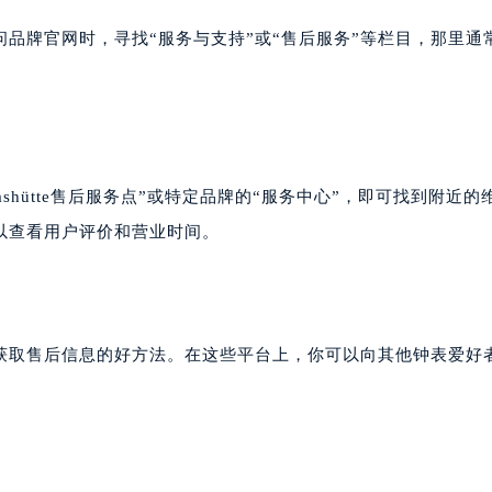
大厦38层09室（需提前预约）
楼1224室（需提前预约）
大厦B座12楼03室（需提前预约）
品牌官网时，寻找“服务与支持”或“售后服务”等栏目，那里通
心写字楼A座7楼709室（需提前预约）
2层04室（需提前预约）
心A座907室（需提前预约）
A座(旺进大厦)18层09室（需提前预约）
国际金融中心14楼14D（需提前预约）
lashütte售后服务点”或特定品牌的“服务中心”，即可找到附近的
广场写字楼10层06室（需提前预约）
以查看用户评价和营业时间。
心写字楼B座13层07室（需提前预约）
安国际中心E座6楼10室（需提前预约）
B座17层1707室（需提前预约）
写字楼A座10层1002室（需提前预约）
获取售后信息的好方法。在这些平台上，你可以向其他钟表爱好
心东1幢20楼2002室（需提前预约）
街70号华润万象城写字楼（鄂尔多斯大厦）23层2326室（需
州中心写字楼21层2102室（需提前预约）