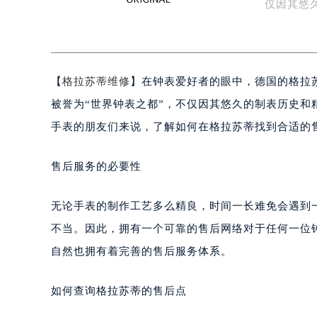
是一个神
扬州市邗江区国展路29号星耀天地写字
盐城市盐都区世纪大道5号盐城金融城写
仅因其悠
泰州市海陵区永定东路399号置地商
名…
宁波市江北区大闸南路500号来福士广
杭州市上城区钱江路1366号华润大厦
【
格拉苏蒂维修
】在钟表爱好者的眼中，德国的格拉苏蒂
金华市金东区东市南街777号金华万达
绍兴市越城区胜利东路379号世茂天
被誉为“世界钟表之都”，不仅因其悠久的制表历史
嘉兴市南湖区广益路705号嘉兴世界贸
手表的朋友们来说，了解如何在格拉苏蒂找到合适的
南昌市红谷滩新区红谷中大道998号
济南市历下区经十路11111号华润中
售后服务的必要性
广州市天河区天河路230号万菱汇国
广州市越秀区环市东路371-375号
无论手表的制作工艺多么精良，时间一长难免会遇到
深圳市罗湖区深南东路5001号华润大
不当。因此，拥有一个可靠的售后网络对于任何一位
惠州市惠城区江北文昌一路7号华贸大
自然也拥有着完善的售后服务体系。
厦门市思明区湖滨东路95号华润大厦写
福州市鼓楼区五四路128-1号恒力城
如何查询格拉苏蒂的售后点