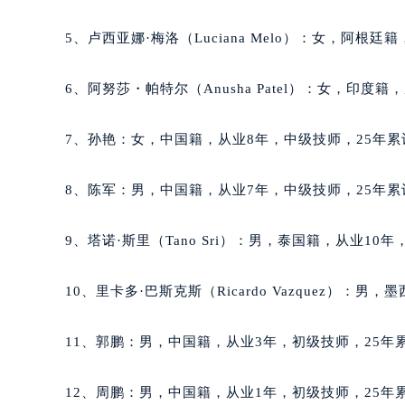
吉林省四平市铁东区紫气大路与南九
5、卢西亚娜·梅洛（Luciana Melo）：女，阿根
吉林省松原市宁江区五环大街格拉苏
吉林省通化市东昌区环通乡江南大街
6、阿努莎・帕特尔（Anusha Patel）：女，印度
吉林省延边市延吉市解放路格拉苏蒂
辽宁省鞍山市铁东区站前街格拉苏蒂
7、孙艳：女，中国籍，从业8年，中级技师，25年累
辽宁省本溪市平山区胜利路格拉苏蒂
辽宁省朝阳市双塔区新华路格拉苏蒂
8、陈军：男，中国籍，从业7年，中级技师，25年累
辽宁省丹东市振兴区七经街格拉苏蒂
辽宁省抚顺市新抚区东一路格拉苏蒂
9、塔诺·斯里（Tano Sri）：男，泰国籍，从业10
辽宁省阜新市海州区解放大街格拉苏
辽宁省葫芦岛市连山区中央路格拉苏
10、里卡多·巴斯克斯（Ricardo Vazquez）：
辽宁省锦州市古塔区中央大街格拉苏
辽宁省辽阳市白塔区新运大街格拉苏
11、郭鹏：男，中国籍，从业3年，初级技师，25年累
辽宁省盘锦市兴隆台区石油大街格拉
辽宁省铁岭市银州区南马路格拉苏蒂
12、周鹏：男，中国籍，从业1年，初级技师，25年累
辽宁省营口市站前区市府路与渤海大