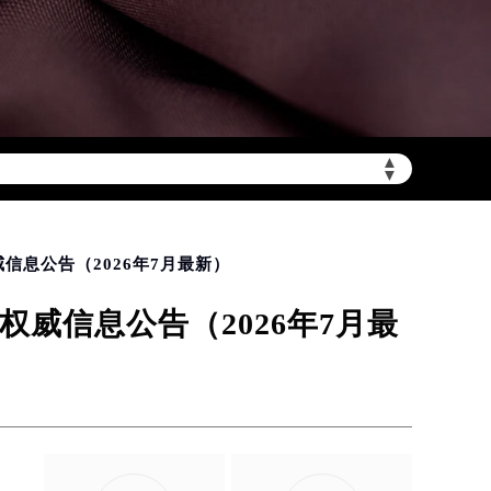
▲
陆需加拨“+86”）
▼
信息公告（2026年7月最新）
威信息公告（2026年7月最