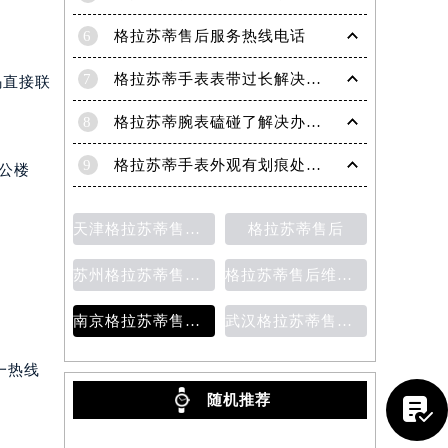
6
格拉苏蒂售后服务热线电话
7
格拉苏蒂手表表带过长解决方法（轻松调整佩戴舒适度指南）
码直接联
8
格拉苏蒂腕表磕碰了解决办法汇总（日常保养与修复技巧）
9
格拉苏蒂手表外观有划痕处理方法详解（轻松修复爱表的小技巧）
公楼
天津格拉苏蒂售后维修保养费用价目表
格拉苏蒂售后
苏州格拉苏蒂售后维修保养价目表
格拉苏蒂售后维修保养价目表
南京格拉苏蒂售后维修保养费用说明
武汉格拉苏蒂售后维修保养费用
一热线
提前预约）
随机推荐
