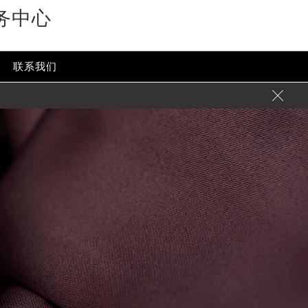
务中心
联系我们
