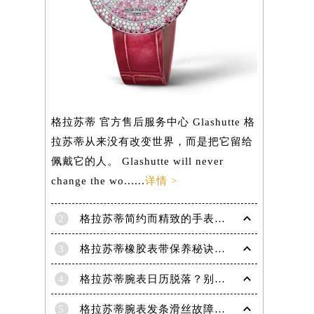
）
格拉苏蒂 官方售后服务中心 Glashutte 格
拉苏蒂从来没有改变世界，而是把它留给
佩戴它的人。 Glashutte will never
change the wo......
详情 >
2
格拉苏蒂简约而精致的手表，Lady Serenade Karree腕表
3
格拉苏蒂橡胶表带保养秘诀：守护彩虹色彩，拒绝老化
4
格拉苏蒂腕表日历脱落？别急，这里有解决妙招
5
格拉苏蒂腕表发条滑丝故障？专业修复技巧大揭秘