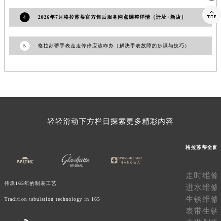
江西省九江市浔阳区浔阳路格拉苏蒂售后服务中心（需提前预约）

4
2026年7月格拉苏蒂官方售后服务网点调整详情（迁址+新店）
江西省南昌市红谷滩新区红谷中大道998号绿地双子塔（中央广场）A1座办公楼14层1407室格拉苏蒂售后服务中心（需提前预约）
江西省萍乡市安源区萍安北大道与康庄路交叉口格拉苏蒂售后服务中心（需提前预约）
5
格拉苏蒂手表走走停停应该咋办（解决手表故障的步骤与技巧）
江西省上饶市信州区滨江西路格拉苏蒂售后服务中心（需提前预约）
江西省新余市渝水区北湖西路格拉苏蒂售后服务中心（需提前预约）
江西省宜春市袁州区中山中路格拉苏蒂售后服务中心（需提前预约）
江西省鹰潭市月湖区胜利东路格拉苏蒂售后服务中心（需提前预约）
山东省德州市德城区东风中路格拉苏蒂售后服务中心（需提前预约）
山东省东营市东营区济南路格拉苏蒂售后服务中心（需提前预约）
轻轻滑动下方栏目探索更多精彩内容
山东省济南市历下区经十路11111号华润中心写字楼（万象城）15层1508室格拉苏蒂售后服务中心（需提前预约）
格拉苏蒂全面
山东省济宁市任城区太白楼路格拉苏蒂售后服务中心（需提前预约）
山东省莱芜市文化南路8号银座商城名表维修一楼名表维修格拉苏蒂售后服务中心（需提前预约）
走时维修
山东省临沂市兰山区解放路格拉苏蒂售后服务中心（需提前预约）
传承165年的制表工艺
进水维修
山东省日照市东港区烟台路格拉苏蒂售后服务中心（需提前预约）
生锈维修
Tradition tabulation technology in 165
山东省泰安市泰山区财源街道泰山大街格拉苏蒂售后服务中心（需提前预约）
表带生锈
山东省威海市环翠区新威海路89号振华商厦一楼名表维修格拉苏蒂售后服务中心（需提前预约）