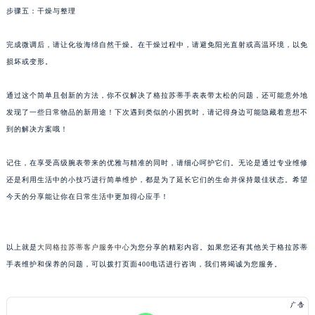
步骤五：干燥与整理
重庆市解放碑渝中区民权路28号英利国际金融中心写字楼20层01室（需提前预约）
黑龙江省大庆市萨尔图区会战大街格拉苏蒂售后服务中心（需提前预约）
完成微调后，请让化妆海绵自然干燥。在干燥过程中，请避免阳光直射或高温环境，以免
黑龙江省鹤岗市向阳区红军路格拉苏蒂售后服务中心（需提前预约）
损坏或变形。
黑龙江省黑河市爱辉区中央街格拉苏蒂售后服务中心（需提前预约）
黑龙江省鸡西市鸡冠区红军路格拉苏蒂售后服务中心（需提前预约）
通过这个简单且创新的方法，你不仅解决了格拉苏蒂手表表带太松的问题，还可能意外地
黑龙江省佳木斯市向阳区长安路格拉苏蒂售后服务中心（需提前预约）
发现了一些日常物品的新用途！下次遇到类似的小困扰时，请记得身边可能隐藏着意想不
到的解决方案哦！
黑龙江省牡丹江市东安区太平路格拉苏蒂售后服务中心（需提前预约）
黑龙江省七台河市桃山区大同街格拉苏蒂售后服务中心（需提前预约）
记住，在享受高级腕表带来的优雅与精准的同时，请细心呵护它们。无论是通过专业维修
黑龙江省齐齐哈尔市龙沙区龙华路格拉苏蒂售后服务中心（需提前预约）
还是利用生活中的小技巧进行简单维护，都是为了延长它们的生命并保持最佳状态。希望
黑龙江省双鸭山市尖山区新兴大街格拉苏蒂售后服务中心（需提前预约）
今天的分享能让你在日常生活中更加得心应手！
黑龙江省绥化市北林区新华街与康庄路交叉口格拉苏蒂售后服务中心（需提前预约）
黑龙江省伊春市伊美区通河路格拉苏蒂售后服务中心（需提前预约）
以上就是
大同格拉苏蒂客户服务中心
为您分享的精彩内容。如果您还有其他关于格拉苏蒂
吉林省白城市洮北区明仁南街格拉苏蒂售后服务中心（需提前预约）
手表维护和保养的问题，可以拨打页面400电话进行咨询，我们将竭诚为您服务。
吉林省白山市浑江区浑江大街格拉苏蒂售后服务中心（需提前预约）
吉林省吉林市船营区河南街格拉苏蒂售后服务中心（需提前预约）
吉林省辽源市龙山区人民大街格拉苏蒂售后服务中心（需提前预约）