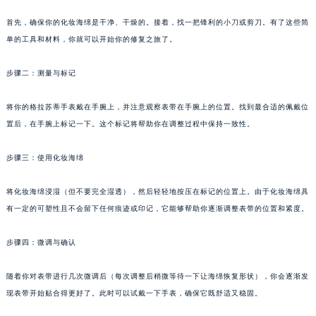
武汉市江汉区解放大道686号世界贸易大厦38层09室（需提前预约）
首先，确保你的化妆海绵是干净、干燥的。接着，找一把锋利的小刀或剪刀。有了这些简
南宁市青秀区金湖路59号地王大厦12楼1224室（需提前预约）
单的工具和材料，你就可以开始你的修复之旅了。
合肥市蜀山区潜山路111号万象城华润大厦B座12楼03室（需提前预约）
泉州市丰泽区宝洲路729号浦西万达中心写字楼A座7楼709室（需提前预约）
步骤二：测量与标记
青岛市南区山东路6号华润大厦B座22层04室（需提前预约）
将你的格拉苏蒂手表戴在手腕上，并注意观察表带在手腕上的位置。找到最合适的佩戴位
烟台市芝罘区胜利路139号万达金融中心A座907室（需提前预约）
置后，在手腕上标记一下。这个标记将帮助你在调整过程中保持一致性。
长春市朝阳区西安大路727号中银大厦A座(旺进大厦)18层09室（需提前预约）
贵阳市南明区都司高架桥路33号亨特国际金融中心14楼14D（需提前预约）
步骤三：使用化妆海绵
昆明市盘龙区北京路928号同德昆明广场写字楼10层06室（需提前预约）
石家庄市长安区中山东路39号勒泰中心写字楼B座13层07室（需提前预约）
将化妆海绵浸湿（但不要完全湿透），然后轻轻地按压在标记的位置上。由于化妆海绵具
有一定的可塑性且不会留下任何痕迹或印记，它能够帮助你逐渐调整表带的位置和紧度。
西安市碑林区南关正街88号华侨城长安国际中心E座6楼10室（需提前预约）
海口市龙华区金贸东路5号海口华润大厦B座17层1707室（需提前预约）
步骤四：微调与确认
唐山市路南区新华东道100号万达广场写字楼A座10层1002室（需提前预约）
台州市椒江区东海大道1800号腾达中心东1幢20楼2002室（需提前预约）
随着你对表带进行几次微调后（每次调整后稍微等待一下让海绵恢复形状），你会逐渐发
内蒙古自治区呼和浩特市玉泉区大学西街70号华润万象城写字楼（鄂尔多斯大厦）23层2326室（需提前预约）
现表带开始贴合得更好了。此时可以试戴一下手表，确保它既舒适又稳固。
甘肃省兰州市七里河区西津西路16号兰州中心写字楼21层2102室（需提前预约）