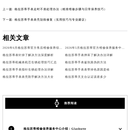
辽宁省营口市站前区市府路与渤海大街交叉口格拉苏蒂售后服务中心（需提前预约）
上一篇:
格拉苏蒂手表走时不准处理办法（精准维修步骤与日常保养技巧）
辽宁省沈阳市沈河区中街路137号亨得利名表维修授权店1楼格拉苏蒂售后服务中心（需提前预约）
下一篇:
格拉苏蒂手表表壳划痕修复（实用技巧与专业建议）
辽宁省沈阳市沈河区中街路83号亨得利名表维修授权店1楼格拉苏蒂售后服务中心（需提前预约）
北京市朝阳区建国门外大街甲6号华熙国际中心D座11层1102室格拉苏蒂售后服务中心（北京总部）（需提前预约）
相关文章
北京市东城区东长安街1号王府井东方广场W3座6层602室格拉苏蒂售后服务中心（需提前预约）
河北省保定市竞秀区朝阳北大街北国先天下格拉苏蒂售后服务中心（需提前预约）
2026年6月格拉苏蒂官方售后维修保养综合服务网络补充发布确认稿文件
2026年5月格拉苏蒂官方维修保养服务中心搬迁与新增完整详解
内蒙古自治区阿拉善盟市左旗土尔扈特大街格拉苏蒂售后服务中心（需提前预约）
格拉苏蒂表针掉了解决方法深度解析
格拉苏蒂手表摔坏了解决办法详解
格拉苏蒂机械表机芯生锈处理技巧汇总
格拉苏蒂手表鉴别真伪的方法
内蒙古自治区巴彦淖尔市临河区新华街格拉苏蒂售后服务中心（需提前预约）
格拉苏蒂手表指针生锈处理办法详解
格拉苏蒂手表表带掉色原因是啥
内蒙古自治区包头市青山区幸福路甲3号王府井百货名表维修格拉苏蒂售后服务中心（需提前预约）
格拉苏蒂手表表壳割手解决方法大全
格拉苏蒂天文台认证误差多少
内蒙古自治区赤峰市红山区哈达街格拉苏蒂售后服务中心（需提前预约）
内蒙古自治区鄂尔多斯市东胜区伊金霍洛街格拉苏蒂售后服务中心（需提前预约）
内蒙古自治区呼伦贝尔市海拉尔区中央街格拉苏蒂售后服务中心（需提前预约）
内蒙古自治区通辽市科尔沁区明仁大街格拉苏蒂售后服务中心（需提前预约）
推荐阅读
内蒙古自治区乌海市海勃湾区人民南路格拉苏蒂售后服务中心（需提前预约）
内蒙古自治区乌兰察布市集宁区恩和大街格拉苏蒂售后服务中心（需提前预约）
内蒙古自治区锡林郭勒盟市锡林浩特市光明街与额尔敦路交叉口格拉苏蒂售后服务中心（需提前预约）
1
格拉苏蒂维修保养服务中心介绍 | Glashutte