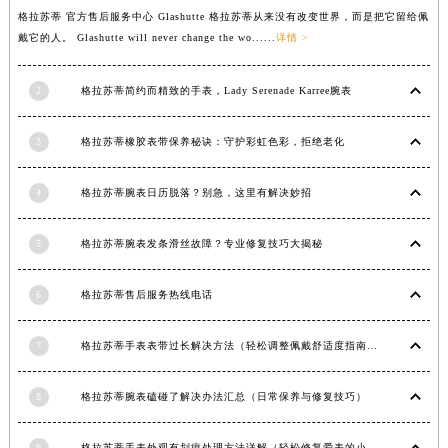
格拉苏蒂 官方售后服务中心 Glashutte 格拉苏蒂从来没有改变世界，而是把它留给佩
安徽省池州市贵池区长江路格拉苏蒂售后服务中心（需提前预约）
戴它的人。 Glashutte will never change the wo......
详情 >
安徽省滁州市琅琊区南谯北路格拉苏蒂售后服务中心（需提前预约）
安徽省阜阳市颍州区颍州北路格拉苏蒂售后服务中心（需提前预约）
2
格拉苏蒂简约而精致的手表，Lady Serenade Karree腕表
安徽省淮北市相山区淮海路格拉苏蒂售后服务中心（需提前预约）
安徽省淮南市田家庵区国庆中路格拉苏蒂售后服务中心（需提前预约）
3
格拉苏蒂橡胶表带保养秘诀：守护彩虹色彩，拒绝老化
安徽省黄山市屯溪区黄山西路格拉苏蒂售后服务中心（需提前预约）
安徽省六安市金安区解放中路格拉苏蒂售后服务中心（需提前预约）
4
格拉苏蒂腕表日历脱落？别急，这里有解决妙招
安徽省马鞍山市雨山区湖南西路格拉苏蒂售后服务中心（需提前预约）
安徽省宿州市埇桥区人民中路格拉苏蒂售后服务中心（需提前预约）
5
格拉苏蒂腕表发条滑丝故障？专业修复技巧大揭秘
安徽省铜陵市铜官区石城大道格拉苏蒂售后服务中心（需提前预约）
6
格拉苏蒂售后服务热线电话
安徽省芜湖市镜湖区中山路步行街格拉苏蒂售后服务中心（需提前预约）
安徽省宣城市宣州区叠嶂西路格拉苏蒂售后服务中心（需提前预约）
7
格拉苏蒂手表表带过长解决方法（轻松调整佩戴舒适度指南）
福建省龙岩市新罗区九一南路格拉苏蒂售后服务中心（需提前预约）
福建省南平市建阳区人民西路格拉苏蒂售后服务中心（需提前预约）
8
格拉苏蒂腕表磕碰了解决办法汇总（日常保养与修复技巧）
福建省宁德市蕉城区天湖东路格拉苏蒂售后服务中心（需提前预约）
福建省莆田市城厢区霞林街道荔华东大道格拉苏蒂售后服务中心（需提前预约）
9
格拉苏蒂手表外观有划痕处理方法详解（轻松修复爱表的小技巧）