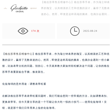
【格拉苏蒂售后维修中心】格拉苏蒂手表，作为瑞士钟表
扬州市邗江区国展路29号星耀天地写字楼1号楼18层1803室（需提前预约）
界的瑰宝，以其精湛的工艺和优雅的设计，赢得了无数表
盐城市盐都区世纪大道5号盐城金融城写字楼1号楼16层1604室（需提前预约）
迷的心。然而，即便是这样高端的腕表，也偶尔会遇到一
泰州市海陵区永定东路399号置地商务中心东塔写字楼（华润万象城）17层1706室（需提前预约）
些小麻烦，比如表带太松的问题。别担心，今天就来教…
宁波市江北区大闸南路500号来福士广场办公楼20层2009室（需提前预约）

174 次
2025-08-24
杭州市上城区钱江路1366号华润大厦写字楼A座5层503-5室（需提前预约）
金华市金东区东市南街777号金华万达广场写字楼4号楼22层2209室（需提前预约）
绍兴市越城区胜利东路379号世茂天际中心写字楼8层805室（需提前预约）
嘉兴市南湖区广益路705号嘉兴世界贸易中心写字楼A座13层1304室（需提前预约）
【
格拉苏蒂售后维修中心
】格拉苏蒂手表，作为瑞士钟表界的瑰宝，以其精湛的工艺和优
雅的设计，赢得了无数表迷的心。然而，即便是这样高端的腕表，也偶尔会遇到一些小麻
南昌市红谷滩新区红谷中大道998号绿地双子塔（中央广场）A1座办公楼14层07室（需提前预约）
烦，比如表带太松的问题。别担心，今天就来教大家如何轻松解决这个问题，让你的格拉
济南市历下区经十路11111号华润中心写字楼（万象城）15层1508室（需提前预约）
苏蒂手表重新贴合手腕，焕发新生。
广州市天河区天河路230号万菱汇国际中心写字楼A塔7层704室（需提前预约）
广州市越秀区环市东路371-375号世界贸易中心大厦南塔写字楼15层07室（需提前预约）
化妆海绵的意外用途：调整表带松紧
深圳市罗湖区深南东路5001号华润大厦写字楼17层1701室（需提前预约）
惠州市惠城区江北文昌一路7号华贸大厦写字楼1座30层05室（需提前预约）
在解决格拉苏蒂手表表带松紧问题时，我们可能会想到一些常规的方法，比如调整表扣、
更换表带等。但今天要分享的是一个可能让你大吃一惊的小技巧——使用化妆海绵！没
厦门市思明区湖滨东路95号华润大厦写字楼B座11层1104室（需提前预约）
错，就是那个我们日常用来上妆的化妆海绵。
福州市鼓楼区五四路128-1号恒力城写字楼15层03室（需提前预约）