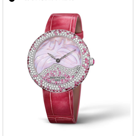
内蒙古自治区兴安盟市乌兰浩特市兴安大街格拉苏蒂售后服务中心（需提前预约）
山西省大同市平城区迎宾街格拉苏蒂售后服务中心（需提前预约）
山西省晋城市城区黄华街格拉苏蒂售后服务中心（需提前预约）
山西省晋中市榆次区顺城街格拉苏蒂售后服务中心（需提前预约）
山西省临汾市尧都区解放路格拉苏蒂售后服务中心（需提前预约）
山西省吕梁市离石区永宁中路与建设街交叉口格拉苏蒂售后服务中心（需提前预约）
山西省朔州市朔城区怡西路与鄯阳西街交汇处格拉苏蒂售后服务中心（需提前预约）
山西省忻州市忻府区和平东街与七一南路交叉口格拉苏蒂售后服务中心（需提前预约）
山西省阳泉市郊区平阳东街与新城大道交叉口格拉苏蒂售后服务中心（需提前预约）
山西省运城市盐湖区河东街格拉苏蒂售后服务中心（需提前预约）
山西省长治市潞州区英雄中路格拉苏蒂售后服务中心（需提前预约）
山西省太原市迎泽区迎泽街道解放路15号亨得利名表维修授权店3楼格拉苏蒂售后服务中心（需提前预约）
天津市和平区赤峰道136号天津国际金融中心26层2603室格拉苏蒂售后服务中心（需提前预约）
安徽省安庆市迎江区人民路格拉苏蒂售后服务中心（需提前预约）
安徽省蚌埠市蚌山区淮河路格拉苏蒂售后服务中心（需提前预约）
安徽省亳州市谯城区魏武大道格拉苏蒂售后服务中心（需提前预约）