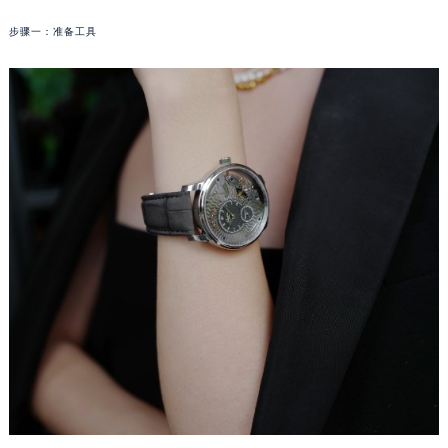
成都市锦江区人民东路6号SAC东原中心写字楼24层2406B室（需提前预约）
步骤一：准备工具
重庆市江北区观音桥步行街2号融恒时代广场写字楼9层902室（需提前预约）
长沙市芙蓉区定王台街道建湘路393号世茂环球金融中心写字楼（芙蓉广场）10层13室（需提前预约）
郑州市二七区铭功路10号华润大厦写字楼29层2905室（需提前预约）
太原市迎泽区解放路15号亨得利名表服务中心（品牌授权店）3层整层（需提前预约）
沈阳市沈河区中街路137号亨得利名表服务中心（品牌授权店）1层整层（需提前预约）
沈阳市沈河区中街路83号亨得利名表服务中心（品牌授权店）1层整层（需提前预约）
乌鲁木齐市天山区红山路26号时代广场（CCMALL）C座17层17-B（需提前预约）
温州市鹿城区锦绣路1067号置信广场10层1015室（需提前预约）
哈尔滨市道里区友谊西路600号富力中心T2座写字楼29层03室（需提前预约）
大连市中山区人民路15号国际金融大厦7层G室（需提前预约）
佛山市禅城区季华五路57号万科金融中心C座12层1205室（需提前预约）
东莞市东城街道鸿福东路1号民盈国贸中心T1写字楼9层907室（需提前预约）
无锡市梁溪区人民中路139号恒隆广场写字楼1座11层1104室（需提前预约）
南通市崇川区工农路57号圆融广场写字楼16层1603室（需提前预约）
苏州市苏州工业园区星港街199号苏州中心办公楼C座22层08室（需提前预约）