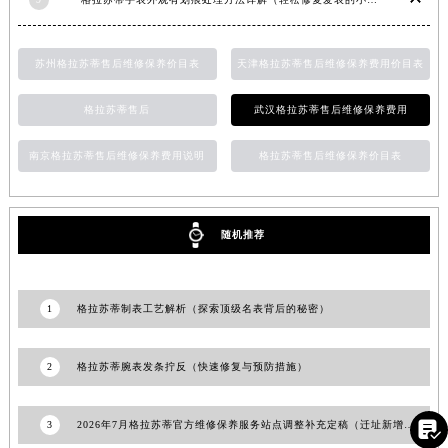
福建省三明市三元区东乾二路格拉苏蒂售后服务中心（需提前预约）
福建省漳州市龙文区步港路格拉苏蒂售后服务中心（需提前预约）
苏州格拉苏蒂售后维修保养价目表
天津格拉苏蒂售后维修保养费用价目表
江苏省常州市新北区龙锦路1590号现代传媒中心5号楼10层1008室格拉苏蒂售后服务中心（需提前预约）
江苏省淮安市清江浦区淮海北路格拉苏蒂售后服务中心（需提前预约）
格拉苏蒂售后
武汉格拉苏蒂售后维修保养费用
江苏省连云港市海州区通灌北路格拉苏蒂售后服务中心（需提前预约）
南京格拉苏蒂售后维修保养费用说明
格拉苏蒂售后维修保养价目表
江苏省南京市秦淮区中山南路1号南京中心22层22-C1-C3室格拉苏蒂售后服务中心（需提前预约）
江苏省宿迁市宿城区西湖路格拉苏蒂售后服务中心（需提前预约）
江苏省泰州市海陵区永定东路399号置地商务中心东塔（华润万象城）17层1706室格拉苏蒂售后服务中心（需提前预约）
随机推荐
江苏省徐州市鼓楼区淮海东路29号苏宁广场IFC国际金融中心35层3508室格拉苏蒂售后服务中心（需提前预约）
江苏省盐城市盐都区世纪大道5号盐城金融城写字楼1号楼16层1604室格拉苏蒂售后服务中心（需提前预约）
江苏省扬州市邗江区国展路29号星耀天地写字楼1号楼18层1803室格拉苏蒂售后服务中心（需提前预约）
1
格拉苏蒂制表工艺解析（探索顶级名表背后的秘密）
江苏省镇江市京口区中山东路格拉苏蒂售后服务中心（需提前预约）
江西省抚州市临川区赣东大道格拉苏蒂售后服务中心（需提前预约）
2
格拉苏蒂腕表发条拧反（快速修复与预防措施）
江西省赣州市章贡区文清路格拉苏蒂售后服务中心（需提前预约）
江西省吉安市吉州区井冈山大道格拉苏蒂售后服务中心（需提前预约）

3
2026年7月格拉苏蒂官方维修保养服务站点调整补充定稿（迁址新增）确认版
江西省景德镇市珠山区珠山中路格拉苏蒂售后服务中心（需提前预约）