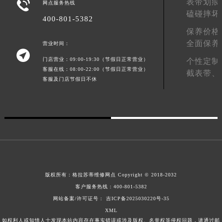
表带划痕

网点服务热线
山东省潍坊市奎文区东风东街格拉苏蒂售后服务中心（需提前预约）
磕碰摔坏
400-801-5382
山东省枣庄市滕州市北辛路与善国路交叉口格拉苏蒂售后服务中心（需提前预约）
保养价格
山东省淄博市张店区金晶大道格拉苏蒂售后服务中心（需提前预约）
全面保养
营业时间：

上海市黄浦区南京东路299号宏伊国际广场写字楼8层806室格拉苏蒂售后服务中心（需提前预约）
门店营业：09:00-19:30（节假日正常营业）
个性定制
上海市徐汇区虹桥路3号港汇中心2座37层3705室格拉苏蒂售后服务中心（需提前预约）
客服在线：08:00-22:00（节假日正常营业）
截表带、
浙江省杭州市上城区钱江路1366号华润大厦A座5层503-5室格拉苏蒂售后服务中心（需提前预约）
客服及门店节假日不休
浙江省湖州市吴兴区劳动路格拉苏蒂售后服务中心（需提前预约）
浙江省嘉兴市南湖区广益路705号嘉兴世界贸易中心A座13层1304室格拉苏蒂售后服务中心（需提前预约）
浙江省金华市金东区东市南街777号金华万达广场4号楼22楼2209室格拉苏蒂售后服务中心（需提前预约）
浙江省丽水市莲都区解放街格拉苏蒂售后服务中心（需提前预约）
浙江省宁波市江北区大闸南路500号来福士广场办公楼20层2009室格拉苏蒂售后服务中心（需提前预约）
浙江省衢州市柯城区上街格拉苏蒂售后服务中心（需提前预约）
版权所有：
格拉苏蒂维修网点
Copyright © 2018-2032
浙江省绍兴市越城区胜利东路379号世茂天际中心写字楼8层805室格拉苏蒂售后服务中心（需提前预约）
客户服务热线：
400-801-5382
浙江省舟山市定海区解放东路格拉苏蒂售后服务中心（需提前预约）
网站备案/许可证号： 吉ICP备2025030220号-35
澳门特别行政区大堂区议事亭前地（新马路）格拉苏蒂售后服务中心（需提前预约）
XML
澳门特别行政区风顺堂区南湾大马路格拉苏蒂售后服务中心（需提前预约）
如权利人或知情人士发现本站内容存在事实错误或涉及版权、名誉权等侵权问题，请通过邮