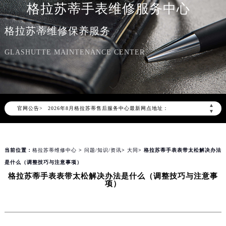
格拉苏蒂手表维修服务中心
格拉苏蒂维修保养服务
GLASHUTTE MAINTENANCE CENTER
2026年8月格拉苏蒂中国区售后服务网络优化升级公告
2026年8月格拉苏蒂全国官方售后客户服务热线：400-801-5523
格拉苏蒂官方全国统一服务热线400-801-5523，服务覆盖中国大陆、香港、澳门、台湾全部区域（非大陆需加拨“+86”）
▲
官网公告>
2026年8月格拉苏蒂售后服务中心最新网点地址：
▼
北京市朝阳区建国门外大街甲6号华熙国际中心写字楼D座11层1102室（北京总部）（需提前预约）
北京市东城区东长安街1号东方广场写字楼W3座6层602室（需提前预约）
当前位置：
格拉苏蒂维修中心
>
问题/知识/资讯
>
大同
> 格拉苏蒂手表表带太松解决办法
天津市和平区赤峰道136号天津国际金融中心写字楼26层2603室（需提前预约）
是什么（调整技巧与注意事项）
上海市徐汇区虹桥路3号港汇中心写字楼2座37层3705室（需提前预约）
格拉苏蒂手表表带太松解决办法是什么（调整技巧与注意事
上海市黄浦区南京东路299号宏伊国际广场写字楼8层806室（需提前预约）
项）
南京市秦淮区中山南路1号（新街口）南京中心写字楼22层C1-1室（需提前预约）
常州市新北区龙锦路1590号现代传媒中心写字楼5号楼10层1008室（需提前预约）
徐州市鼓楼区淮海东路29号苏宁广场IFC国际金融中心写字楼35层3508室（需提前预约）