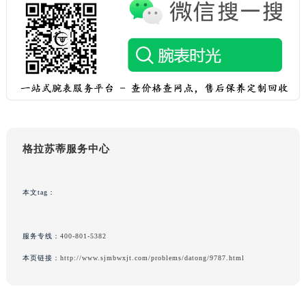
吉林省梅河口市新华街道梅河大街格拉苏蒂售后服务中心（需提前预约）
吉林省四平市铁东区紫气大路与南九经街交汇处格拉苏蒂售后服务中心（需提前预约）
吉林省松原市宁江区五环大街格拉苏蒂售后服务中心（需提前预约）
吉林省通化市东昌区环通乡江南大街格拉苏蒂售后服务中心（需提前预约）
吉林省延边市延吉市解放路格拉苏蒂售后服务中心（需提前预约）
辽宁省鞍山市铁东区站前街格拉苏蒂售后服务中心（需提前预约）
辽宁省本溪市平山区胜利路格拉苏蒂售后服务中心（需提前预约）
辽宁省朝阳市双塔区新华路格拉苏蒂售后服务中心（需提前预约）
格拉苏蒂服务中心
辽宁省丹东市振兴区七经街格拉苏蒂售后服务中心（需提前预约）
辽宁省抚顺市新抚区东一路格拉苏蒂售后服务中心（需提前预约）
本文tag：
辽宁省阜新市海州区解放大街格拉苏蒂售后服务中心（需提前预约）
辽宁省葫芦岛市连山区中央路格拉苏蒂售后服务中心（需提前预约）
服务专线：
400-801-5382
辽宁省锦州市古塔区中央大街格拉苏蒂售后服务中心（需提前预约）
本页链接：
http://www.sjmbwxjt.com/problems/datong/9787.html
辽宁省辽阳市白塔区新运大街格拉苏蒂售后服务中心（需提前预约）
辽宁省盘锦市兴隆台区石油大街格拉苏蒂售后服务中心（需提前预约）
辽宁省铁岭市银州区南马路格拉苏蒂售后服务中心（需提前预约）