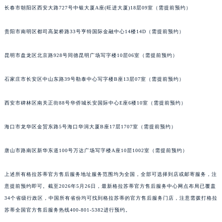
长春市朝阳区西安大路727号中银大厦A座(旺进大厦)18层09室（需提前预约）
安徽省亳州市谯城区魏武大道格拉苏蒂售后服务中心（需提前预约）
安徽省池州市贵池区长江路格拉苏蒂售后服务中心（需提前预约）
贵阳市南明区都司高架桥路33号亨特国际金融中心14楼14D（需提前预约）
安徽省滁州市琅琊区南谯北路格拉苏蒂售后服务中心（需提前预约）
安徽省阜阳市颍州区颍州北路格拉苏蒂售后服务中心（需提前预约）
昆明市盘龙区北京路928号同德昆明广场写字楼10层06室（需提前预约）
安徽省淮北市相山区淮海路格拉苏蒂售后服务中心（需提前预约）
安徽省淮南市田家庵区国庆中路格拉苏蒂售后服务中心（需提前预约）
石家庄市长安区中山东路39号勒泰中心写字楼B座13层07室（需提前预约）
安徽省黄山市屯溪区黄山西路格拉苏蒂售后服务中心（需提前预约）
西安市碑林区南关正街88号华侨城长安国际中心E座6楼10室（需提前预约）
安徽省六安市金安区解放中路格拉苏蒂售后服务中心（需提前预约）
安徽省马鞍山市雨山区湖南西路格拉苏蒂售后服务中心（需提前预约）
海口市龙华区金贸东路5号海口华润大厦B座17层1707室（需提前预约）
安徽省宿州市埇桥区人民中路格拉苏蒂售后服务中心（需提前预约）
安徽省铜陵市铜官区石城大道格拉苏蒂售后服务中心（需提前预约）
唐山市路南区新华东道100号万达广场写字楼A座10层1002室（需提前预约）
安徽省芜湖市镜湖区中山路步行街格拉苏蒂售后服务中心（需提前预约）
上述所有格拉苏蒂官方售后服务地址服务范围均为全国，全部可选择到店或邮寄服务，注
安徽省宣城市宣州区叠嶂西路格拉苏蒂售后服务中心（需提前预约）
意提前预约即可。截至2026年5月26日，最新格拉苏蒂官方售后服务中心网点布局已覆盖
福建省龙岩市新罗区九一南路格拉苏蒂售后服务中心（需提前预约）
34个省级行政区，中国所有省份均可找到格拉苏蒂的官方售后服务门店，注意需拨打格拉
福建省南平市建阳区人民西路格拉苏蒂售后服务中心（需提前预约）
苏蒂全国官方售后服务热线400-801-5382进行预约。
福建省宁德市蕉城区天湖东路格拉苏蒂售后服务中心（需提前预约）