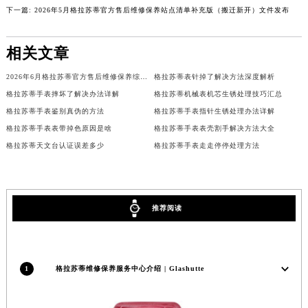
下一篇:
2026年5月格拉苏蒂官方售后维修保养站点清单补充版（搬迁新开）文件发布
广西壮族自治区河池市金城江区金城江街道朝阳路格拉苏蒂售后服务中心（需提前预约）
广西壮族自治区贺州市八步区城东街道灵峰南路格拉苏蒂售后服务中心（需提前预约）
相关文章
广西壮族自治区来宾市兴宾区桂中大道格拉苏蒂售后服务中心（需提前预约）
广西壮族自治区柳州市城中区中山中路格拉苏蒂售后服务中心（需提前预约）
2026年6月格拉苏蒂官方售后维修保养综合服务网络补充发布确认稿文件
格拉苏蒂表针掉了解决方法深度解析
广西壮族自治区钦州市钦南区金海湾东大街格拉苏蒂售后服务中心（需提前预约）
格拉苏蒂手表摔坏了解决办法详解
格拉苏蒂机械表机芯生锈处理技巧汇总
广西壮族自治区梧州市万秀区龙湖镇高旺路格拉苏蒂售后服务中心（需提前预约）
格拉苏蒂手表鉴别真伪的方法
格拉苏蒂手表指针生锈处理办法详解
格拉苏蒂手表表带掉色原因是啥
格拉苏蒂手表表壳割手解决方法大全
广西壮族自治区玉林市玉州区金玉路格拉苏蒂售后服务中心（需提前预约）
格拉苏蒂天文台认证误差多少
格拉苏蒂手表走走停停处理方法
海南省儋州市儋州市那大镇兰洋北路格拉苏蒂售后服务中心（需提前预约）
海南省东方市八所镇解放西路格拉苏蒂售后服务中心（需提前预约）
海南省琼海市嘉积镇东风路格拉苏蒂售后服务中心（需提前预约）
海南省三沙市西沙区西沙群岛永兴岛北京路格拉苏蒂售后服务中心（需提前预约）
推荐阅读
海南省三亚市吉阳区迎宾路格拉苏蒂售后服务中心（需提前预约）
海南省万宁市万城镇解放路格拉苏蒂售后服务中心（需提前预约）
海南省文昌市文城镇教育东路格拉苏蒂售后服务中心（需提前预约）
1
格拉苏蒂维修保养服务中心介绍 | Glashutte
海南省五指山市通什镇三月三大道格拉苏蒂售后服务中心（需提前预约）
香港特别行政区尖沙咀区油尖旺区广东道格拉苏蒂售后服务中心（需提前预约）