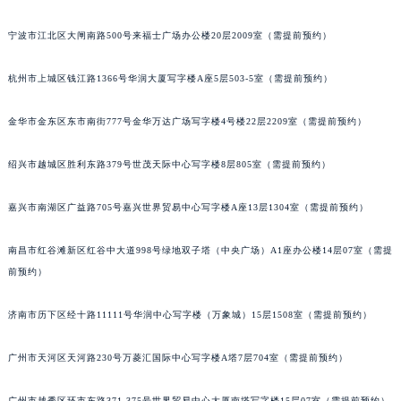
苏州市苏州工业园区星港街199号苏州中心办公楼C座22层08室（需提前预约）
宁波市江北区大闸南路500号来福士广场办公楼20层2009室（需提前预约）
武汉市江汉区解放大道686号世界贸易大厦38层09室（需提前预约）
南宁市青秀区金湖路59号地王大厦12楼1224室（需提前预约）
杭州市上城区钱江路1366号华润大厦写字楼A座5层503-5室（需提前预约）
合肥市蜀山区潜山路111号万象城华润大厦B座12楼03室（需提前预约）
泉州市丰泽区宝洲路729号浦西万达中心写字楼A座7楼709室（需提前预约）
金华市金东区东市南街777号金华万达广场写字楼4号楼22层2209室（需提前预约）
青岛市南区山东路6号华润大厦B座22层04室（需提前预约）
绍兴市越城区胜利东路379号世茂天际中心写字楼8层805室（需提前预约）
烟台市芝罘区胜利路139号万达金融中心A座907室（需提前预约）
长春市朝阳区西安大路727号中银大厦A座(旺进大厦)18层09室（需提前预约）
嘉兴市南湖区广益路705号嘉兴世界贸易中心写字楼A座13层1304室（需提前预约）
贵阳市南明区都司高架桥路33号亨特国际金融中心14楼14D（需提前预约）
昆明市盘龙区北京路928号同德昆明广场写字楼10层06室（需提前预约）
南昌市红谷滩新区红谷中大道998号绿地双子塔（中央广场）A1座办公楼14层07室（需提
石家庄市长安区中山东路39号勒泰中心写字楼B座13层07室（需提前预约）
前预约）
西安市碑林区南关正街88号华侨城长安国际中心E座6楼10室（需提前预约）
济南市历下区经十路11111号华润中心写字楼（万象城）15层1508室（需提前预约）
海口市龙华区金贸东路5号海口华润大厦B座17层1707室（需提前预约）
唐山市路南区新华东道100号万达广场写字楼A座10层1002室（需提前预约）
广州市天河区天河路230号万菱汇国际中心写字楼A塔7层704室（需提前预约）
台州市椒江区东海大道1800号腾达中心东1幢20楼2002室（需提前预约）
内蒙古自治区呼和浩特市玉泉区大学西街70号华润万象城写字楼（鄂尔多斯大厦）23层2326室（需提前预约）
广州市越秀区环市东路371-375号世界贸易中心大厦南塔写字楼15层07室（需提前预约）