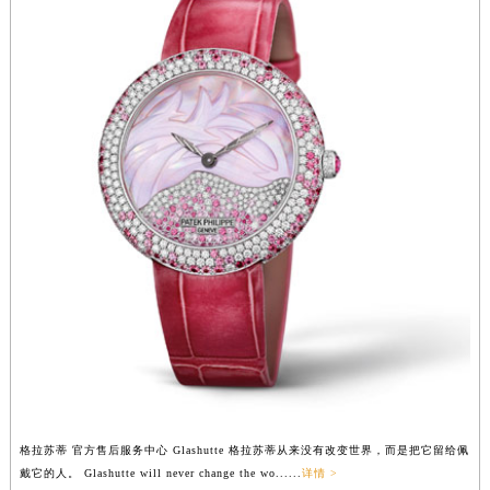
香港特别行政区金钟区中西区金钟道格拉苏蒂售后服务中心（需提前预约）
香港特别行政区九龙区油尖旺区弥敦道格拉苏蒂售后服务中心（需提前预约）
香港特别行政区铜锣湾区湾仔区轩尼诗道格拉苏蒂售后服务中心（需提前预约）
河南省安阳市文峰区解放大道格拉苏蒂售后服务中心（需提前预约）
河南省鹤壁市淇滨区九州路格拉苏蒂售后服务中心（需提前预约）
河南省济源市沁园街道济水大道格拉苏蒂售后服务中心（需提前预约）
河南省焦作市解放区解放路格拉苏蒂售后服务中心（需提前预约）
河南省开封市鼓楼区中山路格拉苏蒂售后服务中心（需提前预约）
河南省洛阳市西工区中州中路与解放路交叉口格拉苏蒂售后服务中心（需提前预约）
河南省漯河市源汇区交通路格拉苏蒂售后服务中心（需提前预约）
河南省南阳市宛城区范蠡东路与南都路交叉口格拉苏蒂售后服务中心（需提前预约）
河南省平顶山市卫东区建设路格拉苏蒂售后服务中心（需提前预约）
河南省濮阳市大华龙区开州路绿城路交叉口格拉苏蒂售后服务中心（需提前预约）
河南省三门峡市湖滨区和平路格拉苏蒂售后服务中心（需提前预约）
河南省商丘市梁园区神火大道格拉苏蒂售后服务中心（需提前预约）
格拉苏蒂 官方售后服务中心 Glashutte 格拉苏蒂从来没有改变世界，而是把它留给佩
戴它的人。 Glashutte will never change the wo......
详情 >
河南省新乡市红旗区人民路格拉苏蒂售后服务中心（需提前预约）