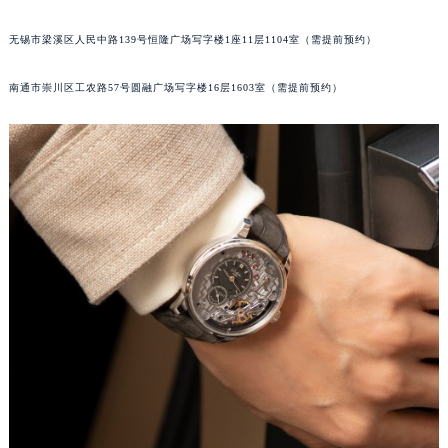
辽宁省铁岭市银州区南马路格拉苏蒂售后服务中心（需提前预约）
无锡市梁溪区人民中路139号恒隆广场写字楼1座11层1104室（需提前预约）
辽宁省营口市站前区市府路与渤海大街交叉口格拉苏蒂售后服务中心（需提前预约）
辽宁省沈阳市沈河区中街路137号亨得利名表维修授权店1楼格拉苏蒂售后服务中心（需提前预约）
南通市崇川区工农路57号圆融广场写字楼16层1603室（需提前预约）
辽宁省沈阳市沈河区中街路83号亨得利名表维修授权店1楼格拉苏蒂售后服务中心（需提前预约）
北京市朝阳区建国门外大街甲6号华熙国际中心D座11层1102室格拉苏蒂售后服务中心（北京总部）（需提前预约）
北京市东城区东长安街1号王府井东方广场W3座6层602室格拉苏蒂售后服务中心（需提前预约）
河北省保定市竞秀区朝阳北大街北国先天下格拉苏蒂售后服务中心（需提前预约）
内蒙古自治区阿拉善盟市左旗土尔扈特大街格拉苏蒂售后服务中心（需提前预约）
内蒙古自治区巴彦淖尔市临河区新华街格拉苏蒂售后服务中心（需提前预约）
内蒙古自治区包头市青山区幸福路甲3号王府井百货名表维修格拉苏蒂售后服务中心（需提前预约）
内蒙古自治区赤峰市红山区哈达街格拉苏蒂售后服务中心（需提前预约）
内蒙古自治区鄂尔多斯市东胜区伊金霍洛街格拉苏蒂售后服务中心（需提前预约）
内蒙古自治区呼伦贝尔市海拉尔区中央街格拉苏蒂售后服务中心（需提前预约）
内蒙古自治区通辽市科尔沁区明仁大街格拉苏蒂售后服务中心（需提前预约）
内蒙古自治区乌海市海勃湾区人民南路格拉苏蒂售后服务中心（需提前预约）
内蒙古自治区乌兰察布市集宁区恩和大街格拉苏蒂售后服务中心（需提前预约）