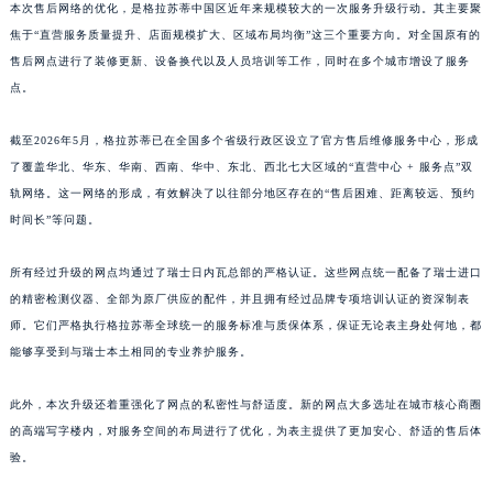
本次售后网络的优化，是格拉苏蒂中国区近年来规模较大的一次服务升级行动。其主要聚
江西省景德镇市珠山区珠山中路格拉苏蒂售后服务中心（需提前预约）
焦于“直营服务质量提升、店面规模扩大、区域布局均衡”这三个重要方向。对全国原有的
江西省九江市浔阳区浔阳路格拉苏蒂售后服务中心（需提前预约）
售后网点进行了装修更新、设备换代以及人员培训等工作，同时在多个城市增设了服务
江西省南昌市红谷滩新区红谷中大道998号绿地双子塔（中央广场）A1座办公楼14层1407室格拉苏蒂售后服务中心（需提前预约）
点。
江西省萍乡市安源区萍安北大道与康庄路交叉口格拉苏蒂售后服务中心（需提前预约）
截至2026年5月，格拉苏蒂已在全国多个省级行政区设立了官方售后维修服务中心，形成
江西省上饶市信州区滨江西路格拉苏蒂售后服务中心（需提前预约）
了覆盖华北、华东、华南、西南、华中、东北、西北七大区域的“直营中心 + 服务点”双
江西省新余市渝水区北湖西路格拉苏蒂售后服务中心（需提前预约）
轨网络。这一网络的形成，有效解决了以往部分地区存在的“售后困难、距离较远、预约
江西省宜春市袁州区中山中路格拉苏蒂售后服务中心（需提前预约）
时间长”等问题。
江西省鹰潭市月湖区胜利东路格拉苏蒂售后服务中心（需提前预约）
山东省德州市德城区东风中路格拉苏蒂售后服务中心（需提前预约）
所有经过升级的网点均通过了瑞士日内瓦总部的严格认证。这些网点统一配备了瑞士进口
山东省东营市东营区济南路格拉苏蒂售后服务中心（需提前预约）
的精密检测仪器、全部为原厂供应的配件，并且拥有经过品牌专项培训认证的资深制表
师。它们严格执行格拉苏蒂全球统一的服务标准与质保体系，保证无论表主身处何地，都
山东省济南市历下区经十路11111号华润中心写字楼（万象城）15层1508室格拉苏蒂售后服务中心（需提前预约）
能够享受到与瑞士本土相同的专业养护服务。
山东省济宁市任城区太白楼路格拉苏蒂售后服务中心（需提前预约）
山东省莱芜市文化南路8号银座商城名表维修一楼名表维修格拉苏蒂售后服务中心（需提前预约）
此外，本次升级还着重强化了网点的私密性与舒适度。新的网点大多选址在城市核心商圈
山东省临沂市兰山区解放路格拉苏蒂售后服务中心（需提前预约）
的高端写字楼内，对服务空间的布局进行了优化，为表主提供了更加安心、舒适的售后体
山东省日照市东港区烟台路格拉苏蒂售后服务中心（需提前预约）
验。
山东省泰安市泰山区财源街道泰山大街格拉苏蒂售后服务中心（需提前预约）