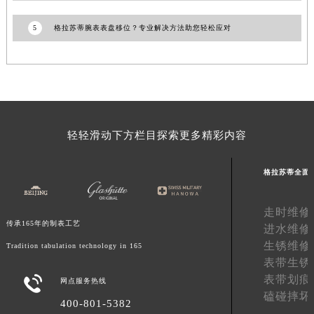
甘肃省合作市人民街格拉苏蒂售后服务中心（需提前预约）
5
格拉苏蒂腕表表盘移位？专业解决方法助您轻松应对
甘肃省嘉峪关市雄关区新华中路格拉苏蒂售后服务中心（需提前预约）
甘肃省金昌市金川区北京路格拉苏蒂售后服务中心（需提前预约）
甘肃省酒泉市肃州区西大街格拉苏蒂售后服务中心（需提前预约）
甘肃省临夏市城南街道团结路格拉苏蒂售后服务中心（需提前预约）
甘肃省陇南市武都区人民路格拉苏蒂售后服务中心（需提前预约）
甘肃省平凉市崆峒区西大街格拉苏蒂售后服务中心（需提前预约）
轻轻滑动下方栏目探索更多精彩内容
甘肃省庆阳市西峰区南大街格拉苏蒂售后服务中心（需提前预约）
甘肃省天水市秦州区民主路格拉苏蒂售后服务中心（需提前预约）
格拉苏蒂全面
甘肃省武威市凉州区迎宾路格拉苏蒂售后服务中心（需提前预约）
甘肃省张掖市甘州区民乐北路格拉苏蒂售后服务中心（需提前预约）
走时维修
传承165年的制表工艺
进水维修
宁夏回族自治区固原市原州区文化街格拉苏蒂售后服务中心（需提前预约）
生锈维修
Tradition tabulation technology in 165
宁夏回族自治区石嘴山市大武口区贺兰山路格拉苏蒂售后服务中心（需提前预约）
表带生锈
宁夏回族自治区吴忠市利通区开元大道格拉苏蒂售后服务中心（需提前预约）
表带划痕

网点服务热线
宁夏回族自治区银川市兴庆区新华东路97号新百中心C馆一层C1-18号商铺格拉苏蒂售后服务中心（需提前预约）
磕碰摔坏
400-801-5382
宁夏回族自治区中卫市沙坡头区鼓楼东街格拉苏蒂售后服务中心（需提前预约）