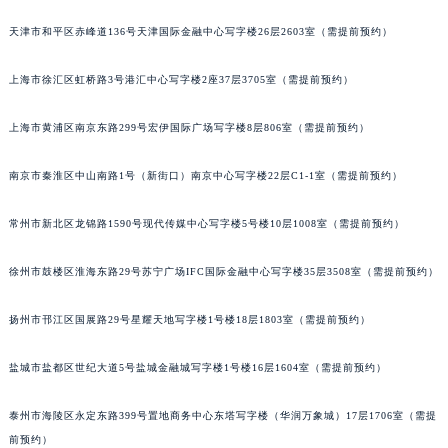
福州市鼓楼区五四路128-1号恒力城写字楼15层03室（需提前预约）
天津市和平区赤峰道136号天津国际金融中心写字楼26层2603室（需提前预约）
成都市锦江区人民东路6号SAC东原中心写字楼24层2406B室（需提前预约）
重庆市江北区观音桥步行街2号融恒时代广场写字楼9层902室（需提前预约）
上海市徐汇区虹桥路3号港汇中心写字楼2座37层3705室（需提前预约）
长沙市芙蓉区定王台街道建湘路393号世茂环球金融中心写字楼（芙蓉广场）10层13室（需提前预约）
上海市黄浦区南京东路299号宏伊国际广场写字楼8层806室（需提前预约）
郑州市二七区铭功路10号华润大厦写字楼29层2905室（需提前预约）
太原市迎泽区解放路15号亨得利名表服务中心（品牌授权店）3层整层（需提前预约）
南京市秦淮区中山南路1号（新街口）南京中心写字楼22层C1-1室（需提前预约）
沈阳市沈河区中街路137号亨得利名表服务中心（品牌授权店）1层整层（需提前预约）
沈阳市沈河区中街路83号亨得利名表服务中心（品牌授权店）1层整层（需提前预约）
常州市新北区龙锦路1590号现代传媒中心写字楼5号楼10层1008室（需提前预约）
乌鲁木齐市天山区红山路26号时代广场（CCMALL）C座17层17-B（需提前预约）
温州市鹿城区锦绣路1067号置信广场10层1015室（需提前预约）
徐州市鼓楼区淮海东路29号苏宁广场IFC国际金融中心写字楼35层3508室（需提前预约）
哈尔滨市道里区友谊西路600号富力中心T2座写字楼29层03室（需提前预约）
扬州市邗江区国展路29号星耀天地写字楼1号楼18层1803室（需提前预约）
大连市中山区人民路15号国际金融大厦7层G室（需提前预约）
佛山市禅城区季华五路57号万科金融中心C座12层1205室（需提前预约）
盐城市盐都区世纪大道5号盐城金融城写字楼1号楼16层1604室（需提前预约）
东莞市东城街道鸿福东路1号民盈国贸中心T1写字楼9层907室（需提前预约）
无锡市梁溪区人民中路139号恒隆广场写字楼1座11层1104室（需提前预约）
泰州市海陵区永定东路399号置地商务中心东塔写字楼（华润万象城）17层1706室（需提
南通市崇川区工农路57号圆融广场写字楼16层1603室（需提前预约）
前预约）