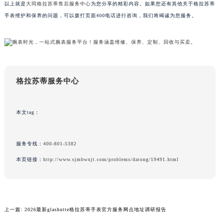
以上就是
大同格拉苏蒂售后服务中心
为您分享的精彩内容。如果您还有其他关于格拉苏蒂
广东省梅州市梅江区金燕大道格拉苏蒂售后服务中心（需提前预约）
手表维护和保养的问题，可以拨打页面400电话进行咨询，我们将竭诚为您服务。
广东省清远市清城区湖西路格拉苏蒂售后服务中心（需提前预约）
广东省汕头市龙湖区长平路格拉苏蒂售后服务中心（需提前预约）
广东省汕尾市城区香洲街道园林社区翠园街格拉苏蒂售后服务中心（需提前预约）
广东省韶关市武江区芙蓉新区与老城中心交汇处格拉苏蒂售后服务中心（需提前预约）
广东省深圳市罗湖区深南东路5001号华润大厦17层1701室格拉苏蒂售后服务中心（需提前预约）
格拉苏蒂服务中心
广东省阳江市江城区东风一路格拉苏蒂售后服务中心（需提前预约）
广东省云浮市云城区金山路格拉苏蒂售后服务中心（需提前预约）
本文tag：
广东省湛江市赤坎区观海北路格拉苏蒂售后服务中心（需提前预约）
广东省肇庆市端州区信安大道与砚都大道交汇处格拉苏蒂售后服务中心（需提前预约）
服务专线：
400-801-5382
广西壮族自治区百色市右江区中山二路格拉苏蒂售后服务中心（需提前预约）
本页链接：
http://www.sjmbwxjt.com/problems/datong/19491.html
广西壮族自治区北海市海城区北京路格拉苏蒂售后服务中心（需提前预约）
广西壮族自治区崇左市江州区石景林街道友谊大道与丽川路交汇处格拉苏蒂售后服务中心（需提前预约）
广西壮族自治区防城港市港口区金花茶大道格拉苏蒂售后服务中心（需提前预约）
广西壮族自治区贵港市港北区港城街道布山大道与仙衣路交叉口格拉苏蒂售后服务中心（需提前预约）
上一篇:
2026最新glashutte格拉苏蒂手表官方服务网点地址调研报告
广西壮族自治区桂林市秀峰区红岭路格拉苏蒂售后服务中心（需提前预约）