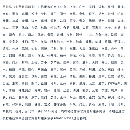
福建省莆田市城厢区霞林街道荔华东大道格拉苏蒂售后服务中心（需提前预约）
目前
格拉苏蒂售后
服务中心已覆盖的市：北京、上海、广州、深圳、成都、杭州、天津、
福建省三明市三元区东乾二路格拉苏蒂售后服务中心（需提前预约）
南京、重庆、郑州、长沙、宁波、厦门、福州、南昌、金华、嘉兴、扬州、常州、绍兴、
徐州、盐城、泰州、济南、惠州、苏州、武汉、西安、青岛、无锡、温州、沈阳、大连、
福建省漳州市龙文区步港路格拉苏蒂售后服务中心（需提前预约）
海口、三亚、佛山、东莞、珠海、哈尔滨、合肥、昆明、太原、石家庄、南宁、南通、长
江苏省常州市新北区龙锦路1590号现代传媒中心5号楼10层1008室格拉苏蒂售后服务中心（需提前预约）
春、烟台、唐山、廊坊、保定、贵阳、泉州、台州、湖州、中山、乌鲁木齐、洛阳、邯
江苏省淮安市清江浦区淮海北路格拉苏蒂售后服务中心（需提前预约）
郸、秦皇岛、澳门、西宁、潍坊、呼和浩特、沧州、鞍山、赣州、临沂、岳阳、平顶山、
江苏省连云港市海州区通灌北路格拉苏蒂售后服务中心（需提前预约）
镇江、桂林、芜湖、汕头、淄博、兰州、银川、郴州、大庆、张家口、衡阳、焦作、周
江苏省南京市秦淮区中山南路1号南京中心22层22-C1-C3室格拉苏蒂售后服务中心（需提前预约）
口、邵阳、亳州、新乡、衡水、牡丹江、德州、聊城、包头、淮安、宜昌、许昌、邢台、
江苏省宿迁市宿城区西湖路格拉苏蒂售后服务中心（需提前预约）
宿迁、丽水、蚌埠、上饶、晋中、葫芦岛、四平、宜春、滁州、大同、舟山、绵阳、天
水、德阳、承德、绥化、马鞍山、三明、滨州、黄冈、赤峰、荆州、通化、鸡西、佳木
江苏省泰州市海陵区永定东路399号置地商务中心东塔（华润万象城）17层1706室格拉苏蒂售后服务中心（需提前预约）
斯、黑河、连云港、阜阳、吉安、枣庄、永州、清远、揭阳、梧州、渭南、延安、长治、
江苏省徐州市鼓楼区淮海东路29号苏宁广场IFC国际金融中心35层3508室格拉苏蒂售后服务中心（需提前预约）
运城、淮南、莆田、荆门、益阳、梅州、达州、榆林、威海、九江、济宁、齐齐哈尔、南
江苏省盐城市盐都区世纪大道5号盐城金融城写字楼1号楼16层1604室格拉苏蒂售后服务中心（需提前预约）
阳、常德、呼伦贝尔、丹东、锦州、辽阳、辽源、衢州、安庆、龙岩、宁德、鹰潭、泰
江苏省扬州市邗江区国展路29号星耀天地写字楼1号楼18层1803室格拉苏蒂售后服务中心（需提前预约）
安、商丘、驻马店、咸宁、江门、茂名、玉林、乐山、南充、雅安、宝鸡、柳州、拉萨、
江苏省镇江市京口区中山东路格拉苏蒂售后服务中心（需提前预约）
丽江、张家界、襄阳、株洲、遵义、鄂尔多斯、阳泉、昆山、黄石、湘潭、十堰、漳州、
江西省抚州市临川区赣东大道格拉苏蒂售后服务中心（需提前预约）
攀枝花、香港、台北等，共计360+网点，均有格拉苏蒂官方售后服务网点，详细信息需
拨打格拉苏蒂全国官方售后服务热线400-801-5382进行咨询。
江西省赣州市章贡区文清路格拉苏蒂售后服务中心（需提前预约）
江西省吉安市吉州区井冈山大道格拉苏蒂售后服务中心（需提前预约）