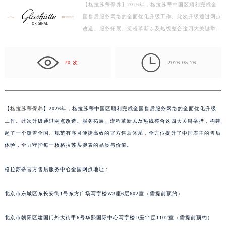
【格拉苏蒂保养】2026年，格拉苏蒂中国区顺利完成全
徐州市鼓楼区淮海东路29号苏宁广场IFC国际金融中心写字楼35层3508室（需提前预约）
国售后服务网络的全面优化升级工作。此次升级通过网点
扬州市邗江区国展路29号星耀天地写字楼1号楼18层1803室（需提前预约）
改造、服务拓展、流程革新以及热线整合这四大关键举
盐城市盐都区世纪大道5号盐城金融城写字楼1号楼16层1604室（需提前预约）
措，构建起了一个覆盖全国、规范有序且便捷高效的官方
泰州市海陵区永定东路399号置地商务中心东塔写字楼（华润万象城）17层1706室（需提前预约）
售…

70 次
2026-05-26
宁波市江北区大闸南路500号来福士广场办公楼20层2009室（需提前预约）
杭州市上城区钱江路1366号华润大厦写字楼A座5层503-5室（需提前预约）
金华市金东区东市南街777号金华万达广场写字楼4号楼22层2209室（需提前预约）
绍兴市越城区胜利东路379号世茂天际中心写字楼8层805室（需提前预约）
【
格拉苏蒂保养
】2026年，格拉苏蒂中国区顺利完成全国售后服务网络的全面优化升级
工作。此次升级通过网点改造、服务拓展、流程革新以及热线整合这四大关键举措，构建
嘉兴市南湖区广益路705号嘉兴世界贸易中心写字楼A座13层1304室（需提前预约）
起了一个覆盖全国、规范有序且便捷高效的官方售后体系，全方位提升了中国表主的售后
南昌市红谷滩新区红谷中大道998号绿地双子塔（中央广场）A1座办公楼14层07室（需提前预约）
体验，全力守护每一枚格拉苏蒂腕表的品质与价值。
济南市历下区经十路11111号华润中心写字楼（万象城）15层1508室（需提前预约）
广州市天河区天河路230号万菱汇国际中心写字楼A塔7层704室（需提前预约）
格拉苏蒂官方售后服务中心全国网点地址：
广州市越秀区环市东路371-375号世界贸易中心大厦南塔写字楼15层07室（需提前预约）
深圳市罗湖区深南东路5001号华润大厦写字楼17层1701室（需提前预约）
北京市东城区东长安街1号东方广场写字楼W3座6层602室（需提前预约）
惠州市惠城区江北文昌一路7号华贸大厦写字楼1座30层05室（需提前预约）
北京市朝阳区建国门外大街甲6号华熙国际中心写字楼D座11层1102室（需提前预约）
厦门市思明区湖滨东路95号华润大厦写字楼B座11层1104室（需提前预约）