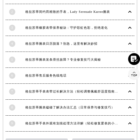
河南省信阳市浉河区东方红大道格拉苏蒂售后服务中心（需提前预约）
2
格拉苏蒂简约而精致的手表，Lady Serenade Karree腕表
河南省许昌市魏都区建安大道与八龙路交叉口格拉苏蒂售后服务中心（需提前预约）
河南省郑州市二七区民主路10号华润大厦29层2905室格拉苏蒂售后服务中心（需提前预约）
3
格拉苏蒂橡胶表带保养秘诀：守护彩虹色彩，拒绝老化
河南省周口市川汇区七一路格拉苏蒂售后服务中心（需提前预约）
河南省驻马店市驿城区乐山大道与置地大道交叉口格拉苏蒂售后服务中心（需提前预约）
4
格拉苏蒂腕表日历脱落？别急，这里有解决妙招
湖北省鄂州市鄂城区文星大道格拉苏蒂售后服务中心（需提前预约）

湖北省黄冈市黄州区赤壁大道格拉苏蒂售后服务中心（需提前预约）
5
格拉苏蒂腕表发条滑丝故障？专业修复技巧大揭秘
湖北省黄石市黄石港区武汉路格拉苏蒂售后服务中心（需提前预约）

6
格拉苏蒂售后服务热线电话
湖北省荆门市东宝中天街步行街格拉苏蒂售后服务中心（需提前预约）
湖北省荆州市荆州区荆中路格拉苏蒂售后服务中心（需提前预约）
7
格拉苏蒂手表表带过长解决方法（轻松调整佩戴舒适度指南）
湖北省十堰市茅箭区人民北路格拉苏蒂售后服务中心（需提前预约）
湖北省随州市曾都区青年路格拉苏蒂售后服务中心（需提前预约）
8
格拉苏蒂腕表磕碰了解决办法汇总（日常保养与修复技巧）
湖北省咸宁市咸安区长安大道格拉苏蒂售后服务中心（需提前预约）
湖北省襄阳市樊城区长虹路与人民路交叉口格拉苏蒂售后服务中心（需提前预约）
9
格拉苏蒂手表外观有划痕处理方法详解（轻松修复爱表的小技巧）
湖北省孝感市孝南区复兴大道格拉苏蒂售后服务中心（需提前预约）
湖北省宜昌市西陵区夷陵大道与港窑路格拉苏蒂售后服务中心（需提前预约）