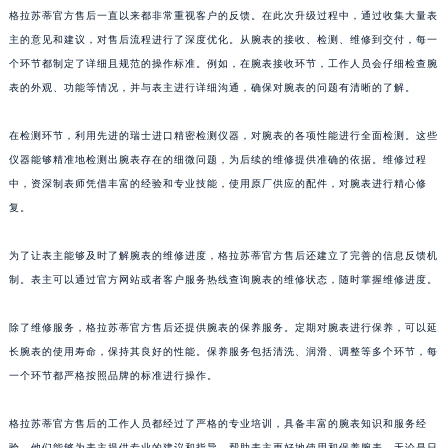
格拉苏蒂官方售后一直以来都非常重视客户的反馈。在此次升级过程中，通过收集大量表
山东省威海市环翠区新威海路89号振华商厦一楼名表维修格拉苏蒂售后服务中心（需提前预约）
主的意见和建议，对售后流程进行了深度优化。从腕表的接收、检测、维修到交付，每一
山东省潍坊市奎文区东风东街格拉苏蒂售后服务中心（需提前预约）
个环节都制定了详细且规范的操作标准。例如，在腕表接收环节，工作人员会仔细检查腕
山东省枣庄市滕州市北辛路与善国路交叉口格拉苏蒂售后服务中心（需提前预约）
表的外观、功能等情况，并与表主进行详细沟通，确保对腕表的问题有清晰的了解。
山东省淄博市张店区金晶大道格拉苏蒂售后服务中心（需提前预约）
上海市黄浦区南京东路299号宏伊国际广场写字楼8层806室格拉苏蒂售后服务中心（需提前预约）
在检测环节，利用先进的瑞士进口精密检测仪器，对腕表的各项性能进行全面检测。这些
上海市徐汇区虹桥路3号港汇中心2座37层3705室格拉苏蒂售后服务中心（需提前预约）
仪器能够精准地检测出腕表存在的细微问题，为后续的维修提供准确的依据。维修过程
中，资深制表师凭借丰富的经验和专业技能，使用原厂供应的配件，对腕表进行精心修
浙江省杭州市上城区钱江路1366号华润大厦A座5层503-5室格拉苏蒂售后服务中心（需提前预约）
复。
浙江省湖州市吴兴区劳动路格拉苏蒂售后服务中心（需提前预约）
浙江省嘉兴市南湖区广益路705号嘉兴世界贸易中心A座13层1304室格拉苏蒂售后服务中心（需提前预约）
为了让表主能够及时了解腕表的维修进度，格拉苏蒂官方售后还建立了完善的信息反馈机
浙江省金华市金东区东市南街777号金华万达广场4号楼22楼2209室格拉苏蒂售后服务中心（需提前预约）
制。表主可以通过官方网站或者客户服务热线查询腕表的维修状态，随时掌握维修进度。
浙江省丽水市莲都区解放街格拉苏蒂售后服务中心（需提前预约）
浙江省宁波市江北区大闸南路500号来福士广场办公楼20层2009室格拉苏蒂售后服务中心（需提前预约）
除了维修服务，格拉苏蒂官方售后还提供腕表的保养服务。定期对腕表进行保养，可以延
长腕表的使用寿命，保持其良好的性能。保养服务包括清洗、润滑、调整等多个环节，每
浙江省衢州市柯城区上街格拉苏蒂售后服务中心（需提前预约）
一个环节都严格按照品牌的标准进行操作。
浙江省绍兴市越城区胜利东路379号世茂天际中心写字楼8层805室格拉苏蒂售后服务中心（需提前预约）
浙江省舟山市定海区解放东路格拉苏蒂售后服务中心（需提前预约）
格拉苏蒂官方售后的工作人员都经过了严格的专业培训，具备丰富的腕表知识和服务经
澳门特别行政区大堂区议事亭前地（新马路）格拉苏蒂售后服务中心（需提前预约）
验。他们能够为表主提供专业的建议和指导，帮助表主更好地使用和保养腕表。无论是日