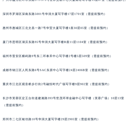
甘肃省兰州市七里河区西津西路16号兰州中心写字楼21层2102室（需提前预约）
重庆市解放碑渝中区民权路28号英利国际金融中心写字楼20层01室（需提前预约）
深圳市罗湖区深南东路5001号华润大厦写字楼17层1701室（需提前预约）
黑龙江省大庆市萨尔图区会战大街格拉苏蒂售后服务中心（需提前预约）
惠州市惠城区江北文昌一路7号华贸大厦写字楼1座30层05室（需提前预约）
黑龙江省鹤岗市向阳区红军路格拉苏蒂售后服务中心（需提前预约）
黑龙江省黑河市爱辉区中央街格拉苏蒂售后服务中心（需提前预约）
厦门市思明区湖滨东路95号华润大厦写字楼B座11层1104室（需提前预约）
黑龙江省鸡西市鸡冠区红军路格拉苏蒂售后服务中心（需提前预约）
黑龙江省佳木斯市向阳区长安路格拉苏蒂售后服务中心（需提前预约）
福州市晋安区横屿路9号东二环泰禾中心写字楼2号楼5层509室（需提前预约）
黑龙江省牡丹江市东安区太平路格拉苏蒂售后服务中心（需提前预约）
成都市锦江区人民东路6号SAC东原中心写字楼24层2406B室（需提前预约）
黑龙江省七台河市桃山区大同街格拉苏蒂售后服务中心（需提前预约）
黑龙江省齐齐哈尔市龙沙区龙华路格拉苏蒂售后服务中心（需提前预约）
重庆市江北区观音桥步行街2号融恒时代广场写字楼9层902室（需提前预约）
黑龙江省双鸭山市尖山区新兴大街格拉苏蒂售后服务中心（需提前预约）
黑龙江省绥化市北林区新华街与康庄路交叉口格拉苏蒂售后服务中心（需提前预约）
长沙市芙蓉区定王台街道建湘路393号世茂环球金融中心写字楼（芙蓉广场）10层13室
黑龙江省伊春市伊美区通河路格拉苏蒂售后服务中心（需提前预约）
（需提前预约）
吉林省白城市洮北区明仁南街格拉苏蒂售后服务中心（需提前预约）
郑州市二七区铭功路10号华润大厦写字楼29层2905室（需提前预约）
吉林省白山市浑江区浑江大街格拉苏蒂售后服务中心（需提前预约）
吉林省吉林市船营区河南街格拉苏蒂售后服务中心（需提前预约）