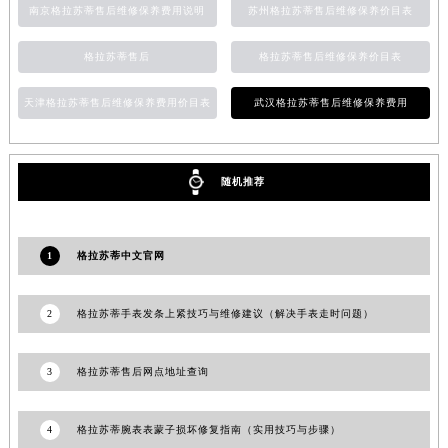
南京格拉苏蒂售后维修保养费用说明
苏州格拉苏蒂售后维修保养价目表
湖南省常德市武陵区人民路格拉苏蒂售后服务中心（需提前预约）
湖南省郴州市北湖区国庆北路格拉苏蒂售后服务中心（需提前预约）
格拉苏蒂售后
格拉苏蒂售后维修保养价目表
湖南省衡阳市雁峰区解放路格拉苏蒂售后服务中心（需提前预约）
天津格拉苏蒂售后维修保养费用价目表
武汉格拉苏蒂售后维修保养费用
湖南省怀化市鹤城区迎丰中路格拉苏蒂售后服务中心（需提前预约）
湖南省娄底市娄星区长青街格拉苏蒂售后服务中心（需提前预约）
湖南省邵阳市双清区东风路格拉苏蒂售后服务中心（需提前预约）
随机推荐
湖南省湘潭市雨湖区莲城大道格拉苏蒂售后服务中心（需提前预约）
湖南省益阳市赫山区桃花仑路格拉苏蒂售后服务中心（需提前预约）
湖南省永州市冷水滩区永州大道与中兴路交叉口格拉苏蒂售后服务中心（需提前预约）
1
格拉苏蒂中文官网
湖南省岳阳市岳阳楼区东茅岭路格拉苏蒂售后服务中心（需提前预约）
湖南省张家界市永定区解放路格拉苏蒂售后服务中心（需提前预约）
2
格拉苏蒂手表发条上紧技巧与维修建议（解决手表走时问题）
湖南省长沙市芙蓉区建湘路393号世茂环球金融中心写字楼10层1013室格拉苏蒂售后服务中心（需提前预约）
湖南省株洲市芦淞区建设南路格拉苏蒂售后服务中心（需提前预约）
3
格拉苏蒂售后网点地址查询
甘肃省白银市白银区北京路格拉苏蒂售后服务中心（需提前预约）
甘肃省定西市安定区解放路格拉苏蒂售后服务中心（需提前预约）
4
格拉苏蒂腕表表蒙子损坏修复指南（实用技巧与步骤）
甘肃省敦煌市沙州镇阳关中路格拉苏蒂售后服务中心（需提前预约）