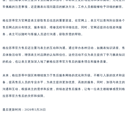
澳门特别行政区风顺堂区南湾大马路格拉苏蒂售后服务中心（需提前预约）
常佩戴的注意事项，还是腕表出现问题后的解决方法，工作人员都能够给予详细的解答。
澳门特别行政区花地玛堂区关闸广场格拉苏蒂售后服务中心（需提前预约）
格拉苏蒂官方官网是表主获取售后信息的重要渠道。在官网上，表主可以查询到全国各个
澳门特别行政区花王堂区大三巴商圈格拉苏蒂售后服务中心（需提前预约）
售后网点的分布情况、服务项目、维修流程等详细信息。同时，官网还提供在线咨询服
澳门特别行政区嘉模堂区官也街格拉苏蒂售后服务中心（需提前预约）
务，表主可以随时与客服人员进行沟通，获取所需的帮助。
澳门省路氹城市金光大道格拉苏蒂售后服务中心（需提前预约）
澳门特别行政区望德堂区塔石广场格拉苏蒂售后服务中心（需提前预约）
格拉苏蒂官方售后还注重与表主的互动和沟通。通过举办各种活动，如腕表知识讲座、售
福建省福州市鼓楼区五四路128-1号恒力城写字楼15层03室格拉苏蒂售后服务中心（需提前预约）
后体验活动等，增强表主对品牌的认知和信任。这些活动不仅为表主提供了学习腕表知识
福建省厦门市思明区湖滨东路95号万象城华润大厦B座11层1104室格拉苏蒂售后服务中心（需提前预约）
的机会，也让表主更加深入地了解格拉苏蒂官方售后的服务理念和服务质量。
广东省潮州市潮安区新风路与潮汕路交汇处格拉苏蒂售后服务中心（需提前预约）
未来，格拉苏蒂中国区将继续致力于售后服务网络的优化和升级。不断引入新的技术和设
广东省广州市天河区天河路230号万菱汇国际中心A塔7层704室格拉苏蒂售后服务中心（需提前预约）
备，提高售后人员的专业水平，为表主提供更加优质、高效的服务。同时，加强与表主的
广东省广州市越秀区环市东路371-375号世界贸易中心大厦南塔15层1507室格拉苏蒂售后服务中心（需提前预约）
沟通和互动，根据表主的需求和反馈，持续改进售后服务，让每一位表主都能够感受到格
广东省河源市源城区越王大道格拉苏蒂售后服务中心（需提前预约）
拉苏蒂官方售后的关怀和保障。
广东省惠州市惠城区江北文昌一路7号华贸大厦1座30层3005室格拉苏蒂售后服务中心（需提前预约）
广东省江门市蓬江区广场西路格拉苏蒂售后服务中心（需提前预约）
最后更新时间：2026年5月26日
广东省揭阳市榕城进贤门步行街格拉苏蒂售后服务中心（需提前预约）
广东省茂名市电白区水东街道迎宾大道格拉苏蒂售后服务中心（需提前预约）