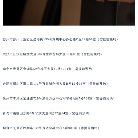
内蒙古自治区锡林郭勒盟市锡林浩特市光明街与额尔敦路交叉口格拉苏蒂售后服务中心（需提前预约）
内蒙古自治区兴安盟市乌兰浩特市兴安大街格拉苏蒂售后服务中心（需提前预约）
山西省大同市平城区迎宾街格拉苏蒂售后服务中心（需提前预约）
山西省晋城市城区黄华街格拉苏蒂售后服务中心（需提前预约）
苏州市苏州工业园区星港街199号苏州中心办公楼C座22层08室（需提前预约）
山西省晋中市榆次区顺城街格拉苏蒂售后服务中心（需提前预约）
山西省临汾市尧都区解放路格拉苏蒂售后服务中心（需提前预约）
武汉市江汉区解放大道686号世界贸易大厦38层09室（需提前预约）
山西省吕梁市离石区永宁中路与建设街交叉口格拉苏蒂售后服务中心（需提前预约）
山西省朔州市朔城区怡西路与鄯阳西街交汇处格拉苏蒂售后服务中心（需提前预约）
南宁市青秀区金湖路59号地王大厦12楼1224室（需提前预约）
山西省忻州市忻府区和平东街与七一南路交叉口格拉苏蒂售后服务中心（需提前预约）
山西省阳泉市郊区平阳东街与新城大道交叉口格拉苏蒂售后服务中心（需提前预约）
合肥市蜀山区潜山路111号万象城华润大厦B座12楼03室（需提前预约）
山西省运城市盐湖区河东街格拉苏蒂售后服务中心（需提前预约）
泉州市丰泽区宝洲路729号浦西万达中心写字楼A座7楼709室（需提前预约）
山西省长治市潞州区英雄中路格拉苏蒂售后服务中心（需提前预约）
山西省太原市迎泽区迎泽街道解放路15号亨得利名表维修授权店3楼格拉苏蒂售后服务中心（需提前预约）
青岛市南区山东路6号华润大厦B座22层04室（需提前预约）
天津市和平区赤峰道136号天津国际金融中心26层2603室格拉苏蒂售后服务中心（需提前预约）
安徽省安庆市迎江区人民路格拉苏蒂售后服务中心（需提前预约）
烟台市芝罘区胜利路139号万达金融中心A座907室（需提前预约）
安徽省蚌埠市蚌山区淮河路格拉苏蒂售后服务中心（需提前预约）