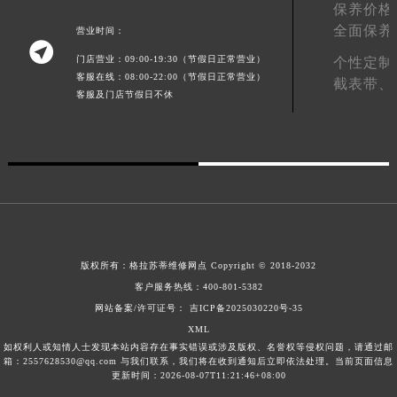
保养价格
青海省果洛藏族自治州玛沁县团结路格拉苏蒂售后服务中心（需提前预约）
全面保养
营业时间：
青海省海北藏族自治州海晏县将军路格拉苏蒂售后服务中心（需提前预约）

门店营业：09:00-19:30（节假日正常营业）
个性定制
青海省海东市乐都区滨河路格拉苏蒂售后服务中心（需提前预约）
客服在线：08:00-22:00（节假日正常营业）
截表带、
青海省海南藏族自治州共和县青海湖大街格拉苏蒂售后服务中心（需提前预约）
客服及门店节假日不休
青海省海西蒙古族藏族自治州德令哈市柴达木路格拉苏蒂售后服务中心（需提前预约）
青海省黄南藏族自治州同仁市德合隆路格拉苏蒂售后服务中心（需提前预约）
青海省西宁市城西区海湖新区西关大道格拉苏蒂售后服务中心（需提前预约）
青海省玉树藏族自治州结古镇胜利路格拉苏蒂售后服务中心（需提前预约）
陕西省安康市汉滨区金州路格拉苏蒂售后服务中心（需提前预约）
陕西省宝鸡市渭滨区经二路格拉苏蒂售后服务中心（需提前预约）
陕西省汉中市汉台区北大街格拉苏蒂售后服务中心（需提前预约）
版权所有：
格拉苏蒂维修网点
Copyright © 2018-2032
客户服务热线：
400-801-5382
陕西省商洛市商州区州城街格拉苏蒂售后服务中心（需提前预约）
网站备案/许可证号： 吉ICP备2025030220号-35
陕西省铜川市王益区红旗街格拉苏蒂售后服务中心（需提前预约）
XML
陕西省渭南市临渭区东风大街格拉苏蒂售后服务中心（需提前预约）
如权利人或知情人士发现本站内容存在事实错误或涉及版权、名誉权等侵权问题，请通过邮
箱：2557628530@qq.com 与我们联系，我们将在收到通知后立即依法处理。当前页面信息
陕西省咸阳市秦都区沣西新城统一西路与白马河路交汇处格拉苏蒂售后服务中心（需提前预约）
更新时间：2026-08-07T11:21:46+08:00
陕西省延安市宝塔区中心街格拉苏蒂售后服务中心（需提前预约）