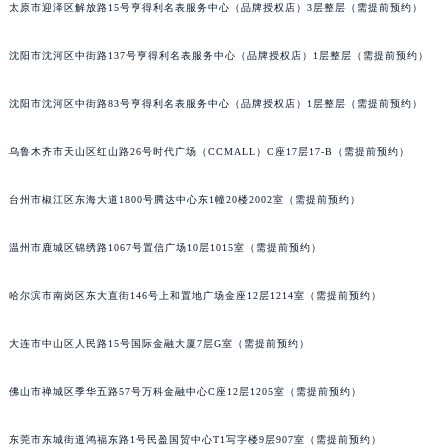
太原市迎泽区解放路15号亨得利名表服务中心（品牌授权店）3层整层（需提前预约）
吉林省辽源市龙山区人民大街格拉苏蒂售后服务中心（需提前预约）
吉林省梅河口市新华街道梅河大街格拉苏蒂售后服务中心（需提前预约）
沈阳市沈河区中街路137号亨得利名表服务中心（品牌授权店）1层整层（需提前预约）
吉林省四平市铁东区紫气大路与南九经街交汇处格拉苏蒂售后服务中心（需提前预约）
吉林省松原市宁江区五环大街格拉苏蒂售后服务中心（需提前预约）
沈阳市沈河区中街路83号亨得利名表服务中心（品牌授权店）1层整层（需提前预约）
吉林省通化市东昌区环通乡江南大街格拉苏蒂售后服务中心（需提前预约）
乌鲁木齐市天山区红山路26号时代广场（CCMALL）C座17层17-B（需提前预约）
吉林省延边市延吉市解放路格拉苏蒂售后服务中心（需提前预约）
辽宁省鞍山市铁东区站前街格拉苏蒂售后服务中心（需提前预约）
台州市椒江区东海大道1800号腾达中心东1幢20楼2002室（需提前预约）
辽宁省本溪市平山区胜利路格拉苏蒂售后服务中心（需提前预约）
辽宁省朝阳市双塔区新华路格拉苏蒂售后服务中心（需提前预约）
温州市鹿城区锦绣路1067号置信广场10层1015室（需提前预约）
辽宁省丹东市振兴区七经街格拉苏蒂售后服务中心（需提前预约）
哈尔滨市南岗区东大直街146号上和置地广场金座12层1214室（需提前预约）
辽宁省抚顺市新抚区东一路格拉苏蒂售后服务中心（需提前预约）
辽宁省阜新市海州区解放大街格拉苏蒂售后服务中心（需提前预约）
大连市中山区人民路15号国际金融大厦7层G室（需提前预约）
辽宁省葫芦岛市连山区中央路格拉苏蒂售后服务中心（需提前预约）
辽宁省锦州市古塔区中央大街格拉苏蒂售后服务中心（需提前预约）
佛山市禅城区季华五路57号万科金融中心C座12层1205室（需提前预约）
辽宁省辽阳市白塔区新运大街格拉苏蒂售后服务中心（需提前预约）
辽宁省盘锦市兴隆台区石油大街格拉苏蒂售后服务中心（需提前预约）
东莞市东城街道鸿福东路1号民盈国贸中心T1写字楼9层907室（需提前预约）