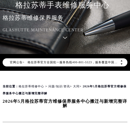
格拉苏蒂手表维修服务中心
格拉苏蒂维修保养服务
GLASHUTTE MAINTENANCE CENTER
2026年8月格拉苏蒂中国区售后服务网络优化升级公告
2026年8月格拉苏蒂全国官方售后客户服务热线：400-801-5523
▲
官网公告>
格拉苏蒂官方全国统一服务热线400-801-5523，服务覆盖中国大陆、香港、澳门、台湾全部区域（非大陆需加拨“+86”）
▼
2026年8月格拉苏蒂售后服务中心最新网点地址：
北京市朝阳区建国门外大街甲6号华熙国际中心写字楼D座11层1102室（北京总部）（需提前预约）
当前位置：
格拉苏蒂维修中心
>
问题/知识/资讯
>
大同
> 2026年5月格拉苏蒂官方维修保
北京市东城区东长安街1号东方广场写字楼W3座6层602室（需提前预约）
养服务中心搬迁与新增完整详解
天津市和平区赤峰道136号天津国际金融中心写字楼26层2603室（需提前预约）
2026年5月格拉苏蒂官方维修保养服务中心搬迁与新增完整详
上海市徐汇区虹桥路3号港汇中心写字楼2座37层3705室（需提前预约）
解
上海市黄浦区南京东路299号宏伊国际广场写字楼8层806室（需提前预约）
南京市秦淮区中山南路1号（新街口）南京中心写字楼22层C1-1室（需提前预约）
常州市新北区龙锦路1590号现代传媒中心写字楼5号楼10层1008室（需提前预约）