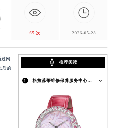

步
再
方
65 次
2026-05-28
通过网
推荐阅读
化后的
1
格拉苏蒂维修保养服务中心介绍 | Glashutte