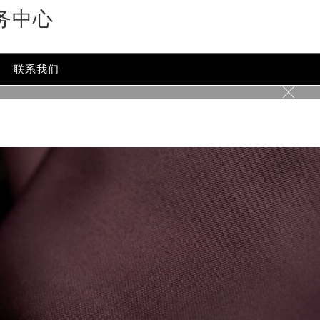
务中心
-content/themes/glashutte/header.php
on line
24
ent/themes/glashutte/header.php
on line
32
联系我们
