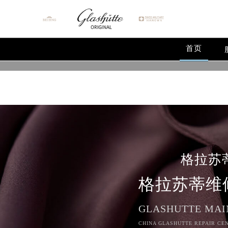
Warning
: extract() expects parameter 1 to be array, null give
Warning
: array_map(): Argument #2 should be an array in
/
首页
格拉苏
格拉苏蒂维
GLASHUTTE MAI