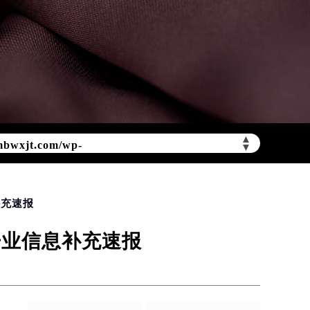
mbwxjt.com/wp-
▲
▼
补充速报
开业信息补充速报