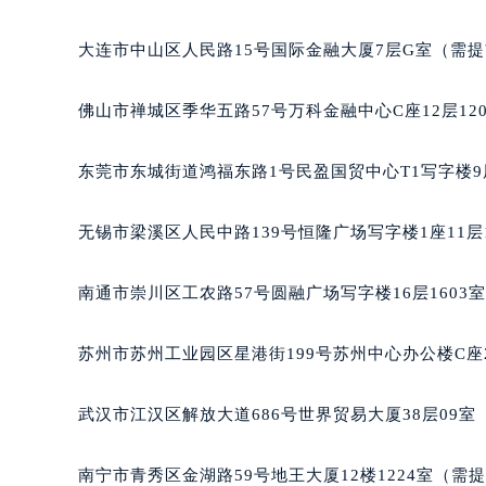
哈尔滨市南岗区东大直街146号上和置地广场金座12层
大连市中山区人民路15号国际金融大厦7层G室（需
佛山市禅城区季华五路57号万科金融中心C座12层12
东莞市东城街道鸿福东路1号民盈国贸中心T1写字楼9
无锡市梁溪区人民中路139号恒隆广场写字楼1座11层
南通市崇川区工农路57号圆融广场写字楼16层1603
苏州市苏州工业园区星港街199号苏州中心办公楼C座
武汉市江汉区解放大道686号世界贸易大厦38层09