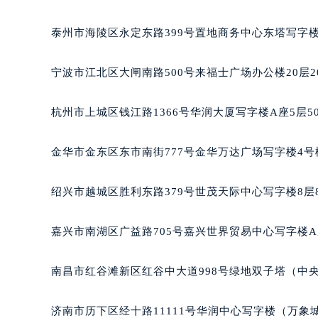
盐城市盐都区世纪大道5号盐城金融城写字楼1号楼16
泰州市海陵区永定东路399号置地商务中心东塔写字楼
宁波市江北区大闸南路500号来福士广场办公楼20层2
杭州市上城区钱江路1366号华润大厦写字楼A座5层5
金华市金东区东市南街777号金华万达广场写字楼4号楼
绍兴市越城区胜利东路379号世茂天际中心写字楼8层
嘉兴市南湖区广益路705号嘉兴世界贸易中心写字楼A座
南昌市红谷滩新区红谷中大道998号绿地双子塔（中央广