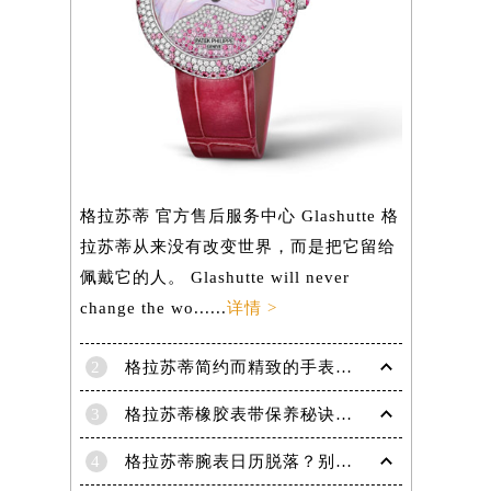
格拉苏蒂 官方售后服务中心 Glashutte 格
拉苏蒂从来没有改变世界，而是把它留给
佩戴它的人。 Glashutte will never
change the wo......
详情 >
2
格拉苏蒂简约而精致的手表，Lady Serenade Karree腕表
3
格拉苏蒂橡胶表带保养秘诀：守护彩虹色彩，拒绝老化
4
格拉苏蒂腕表日历脱落？别急，这里有解决妙招