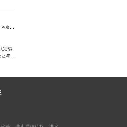
2026最新glashutte格拉苏蒂手表售后保养服务中心地址考察报告
认定稿
2026年7月格拉苏蒂官方售后服务中心（保养_维修）迁址与增设一览
容
、
偷停、
进水维修价格、
进水、