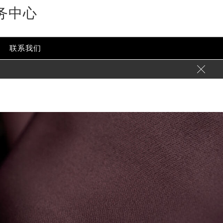
务中心
-content/themes/glashutte/header.php
on line
24
ent/themes/glashutte/header.php
on line
32
联系我们
