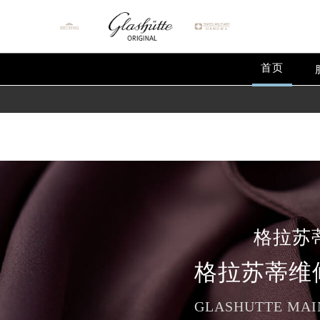
Warning
: extract() expects parameter 1 to be array, null give
Warning
: array_map(): Argument #2 should be an array in
/
首页
格拉苏
格拉苏蒂维
GLASHUTTE MAI