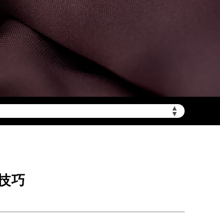
mbwxjt.com/wp-
▲
▼
技巧