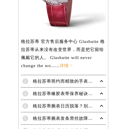
）
格拉苏蒂 官方售后服务中心 Glashutte 格
拉苏蒂从来没有改变世界，而是把它留给
佩戴它的人。 Glashutte will never
change the wo......
详情 >
2
格拉苏蒂简约而精致的手表，Lady Serenade Karree腕表
3
格拉苏蒂橡胶表带保养秘诀：守护彩虹色彩，拒绝老化
4
格拉苏蒂腕表日历脱落？别急，这里有解决妙招
5
格拉苏蒂腕表发条滑丝故障？专业修复技巧大揭秘