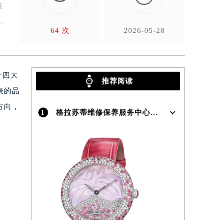
准
一
64 次
2026-05-28
一四大
推荐阅读
表的品
方向，
1
格拉苏蒂维修保养服务中心介绍 | Glashutte