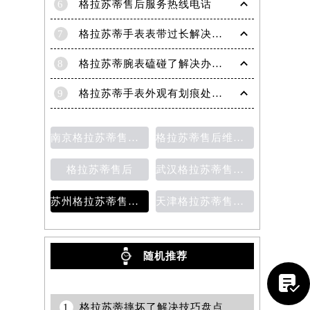
6
格拉苏蒂售后服务热线电话
7
格拉苏蒂手表表带过长解决方法（轻松调整佩戴舒适度指南）
8
格拉苏蒂腕表磕碰了解决办法汇总（日常保养与修复技巧）
9
格拉苏蒂手表外观有划痕处理方法详解（轻松修复爱表的小技巧）
南京格拉苏蒂售后维修保养费用说明
格拉苏蒂售后维修保养价目表
格拉苏蒂售后
武汉格拉苏蒂售后维修保养费用
苏州格拉苏蒂售后维修保养价目表
天津格拉苏蒂售后维修保养费用价目表
随机推荐
提前预约）

1
格拉苏蒂摔坏了解决技巧盘点