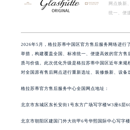
网点焕新
盐城市盐都区世纪大道5号盐城金融城写
泰州市海陵区永定东路399号置地商
统一、便
宁波市江北区大闸南路500号来福士广
枚…
杭州市上城区钱江路1366号华润大厦
金华市金东区东市南街777号金华万达
2026年5月，格拉苏蒂中国区官方售后服务网络进
绍兴市越城区胜利东路379号世茂天
嘉兴市南湖区广益路705号嘉兴世界贸
举措，构建覆盖全国、标准统一、便捷高效的官方售
南昌市红谷滩新区红谷中大道998号
质与价值。此次优化升级是格拉苏蒂中国区近年来规
济南市历下区经十路11111号华润中
对全国原有售后网点进行重新选址、装修焕新、设备
广州市天河区天河路230号万菱汇国
广州市越秀区环市东路371-375号
格拉苏蒂官方售后服务中心全国网点地址：
深圳市罗湖区深南东路5001号华润大
惠州市惠城区江北文昌一路7号华贸大
北京市东城区东长安街1号东方广场写字楼W3座6层6
厦门市思明区湖滨东路95号华润大厦写
福州市鼓楼区五四路128-1号恒力城
北京市朝阳区建国门外大街甲6号华熙国际中心写字楼D
成都市锦江区人民东路6号SAC东原中