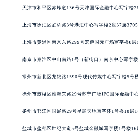
重庆市江北区观音桥步行街2号融恒时
天津市和平区赤峰道136号天津国际金融中心写字楼26
长沙市芙蓉区定王台街道建湘路393
郑州市二七区铭功路10号华润大厦写字
上海市徐汇区虹桥路3号港汇中心写字楼2座37层370
太原市迎泽区解放路15号亨得利名
沈阳市沈河区中街路137号亨得利名
上海市黄浦区南京东路299号宏伊国际广场写字楼8层
沈阳市沈河区中街路83号亨得利名
乌鲁木齐市天山区红山路26号时代广场
南京市秦淮区中山南路1号（新街口）南京中心写字楼2
温州市鹿城区锦绣路1067号置信广场
哈尔滨市道里区友谊西路600号富力中
常州市新北区龙锦路1590号现代传媒中心写字楼5号楼
大连市中山区人民路15号国际金融大
佛山市禅城区季华五路57号万科金融中
徐州市鼓楼区淮海东路29号苏宁广场IFC国际金融中心
东莞市东城街道鸿福东路1号民盈国贸
无锡市梁溪区人民中路139号恒隆广场
扬州市邗江区国展路29号星耀天地写字楼1号楼18层1
南通市崇川区工农路57号圆融广场写字
苏州市苏州工业园区星港街199号苏州
盐城市盐都区世纪大道5号盐城金融城写字楼1号楼16
武汉市江汉区解放大道686号世界贸易