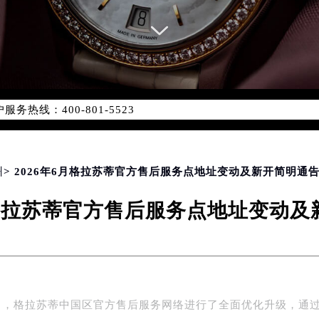
务网络优化升级公告
务热线：400-801-5523
801-5523，服务覆盖中国大陆、香港、澳门、台湾全部区域（非大
新网点地址：
国际中心写字楼D座11层1102室（北京总部）（需提前预约）
字楼W3座6层602室（需提前预约）
州
> 2026年6月格拉苏蒂官方售后服务点地址变动及新开简明通
融中心写字楼26层2603室（需提前预约）
月格拉苏蒂官方售后服务点地址变动
2座37层3705室（需提前预约）
际广场写字楼8层806室（需提前预约）
南京中心写字楼22层C1-1室（需提前预约）
中心写字楼5号楼10层1008室（需提前预约）
FC国际金融中心写字楼35层3508室（需提前预约）
年5月，格拉苏蒂中国区官方售后服务网络进行了全面优化升级，通
楼1号楼18层1803室（需提前预约）