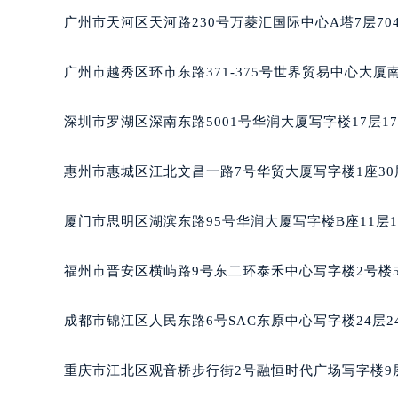
黑龙江省大庆市萨尔图区会战大街格
广州市天河区天河路230号万菱汇国际中心A塔7层7
黑龙江省鹤岗市向阳区红军路格拉苏
黑龙江省黑河市爱辉区中央街格拉苏
广州市越秀区环市东路371-375号世界贸易中心大厦
黑龙江省鸡西市鸡冠区红军路格拉苏
黑龙江省佳木斯市向阳区长安路格拉
深圳市罗湖区深南东路5001号华润大厦写字楼17层1
黑龙江省牡丹江市东安区太平路格拉
黑龙江省七台河市桃山区大同街格拉
惠州市惠城区江北文昌一路7号华贸大厦写字楼1座30
黑龙江省齐齐哈尔市龙沙区龙华路格
黑龙江省双鸭山市尖山区新兴大街格
厦门市思明区湖滨东路95号华润大厦写字楼B座11层1
黑龙江省绥化市北林区新华街与康庄
黑龙江省伊春市伊美区通河路格拉苏
福州市晋安区横屿路9号东二环泰禾中心写字楼2号楼5
吉林省白城市洮北区明仁南街格拉苏
吉林省白山市浑江区浑江大街格拉苏
成都市锦江区人民东路6号SAC东原中心写字楼24层2
吉林省吉林市船营区河南街格拉苏蒂
吉林省辽源市龙山区人民大街格拉苏
重庆市江北区观音桥步行街2号融恒时代广场写字楼9层
吉林省梅河口市新华街道梅河大街格