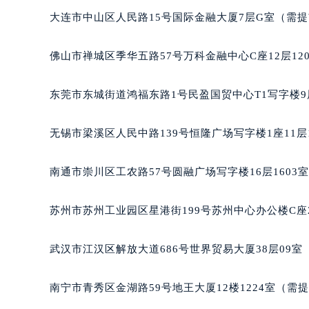
辽宁省沈阳市沈河区中街路137号亨
大连市中山区人民路15号国际金融大厦7层G室（需
辽宁省沈阳市沈河区中街路83号亨
北京市朝阳区建国门外大街甲6号华熙
佛山市禅城区季华五路57号万科金融中心C座12层12
北京市东城区东长安街1号王府井东方
河北省保定市竞秀区朝阳北大街北国
东莞市东城街道鸿福东路1号民盈国贸中心T1写字楼9
内蒙古自治区阿拉善盟市左旗土尔扈
内蒙古自治区巴彦淖尔市临河区新华
无锡市梁溪区人民中路139号恒隆广场写字楼1座11层
内蒙古自治区包头市青山区幸福路甲
内蒙古自治区赤峰市红山区哈达街格
南通市崇川区工农路57号圆融广场写字楼16层1603
内蒙古自治区鄂尔多斯市东胜区伊金
内蒙古自治区呼伦贝尔市海拉尔区中
苏州市苏州工业园区星港街199号苏州中心办公楼C座
内蒙古自治区通辽市科尔沁区明仁大
内蒙古自治区乌海市海勃湾区人民南
武汉市江汉区解放大道686号世界贸易大厦38层09
内蒙古自治区乌兰察布市集宁区恩和
内蒙古自治区锡林郭勒盟市锡林浩特
南宁市青秀区金湖路59号地王大厦12楼1224室（需
内蒙古自治区兴安盟市乌兰浩特市兴