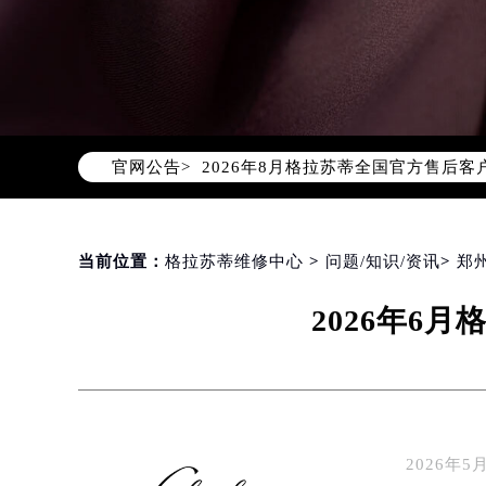
2026年8月格拉苏蒂中国区售后服
2026年8月格拉苏蒂全国官方售后客户服
官网公告>
格拉苏蒂官方全国统一服务热线400-
2026年8月格拉苏蒂售后服务中心最
北京市朝阳区建国门外大街甲6号华熙
北京市东城区东长安街1号东方广场写
当前位置：
格拉苏蒂维修中心
>
问题/知识/资讯
>
郑
天津市和平区赤峰道136号天津国际金
2026年6
上海市徐汇区虹桥路3号港汇中心写字楼
上海市黄浦区南京东路299号宏伊国
南京市秦淮区中山南路1号（新街口）
常州市新北区龙锦路1590号现代传媒
徐州市鼓楼区淮海东路29号苏宁广场I
2026
扬州市邗江区国展路29号星耀天地写字