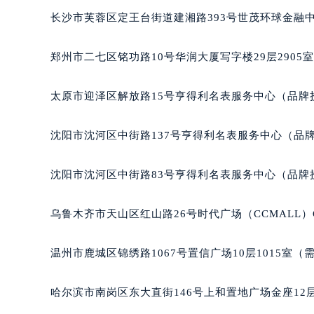
吉林省四平市铁东区紫气大路与南九
长沙市芙蓉区定王台街道建湘路393号世茂环球金融中
吉林省松原市宁江区五环大街格拉苏
吉林省通化市东昌区环通乡江南大街
郑州市二七区铭功路10号华润大厦写字楼29层2905
吉林省延边市延吉市解放路格拉苏蒂
辽宁省鞍山市铁东区站前街格拉苏蒂
太原市迎泽区解放路15号亨得利名表服务中心（品牌
辽宁省本溪市平山区胜利路格拉苏蒂
辽宁省朝阳市双塔区新华路格拉苏蒂
沈阳市沈河区中街路137号亨得利名表服务中心（品
辽宁省丹东市振兴区七经街格拉苏蒂
辽宁省抚顺市新抚区东一路格拉苏蒂
沈阳市沈河区中街路83号亨得利名表服务中心（品牌
辽宁省阜新市海州区解放大街格拉苏
辽宁省葫芦岛市连山区中央路格拉苏
乌鲁木齐市天山区红山路26号时代广场（CCMALL）C
辽宁省锦州市古塔区中央大街格拉苏
辽宁省辽阳市白塔区新运大街格拉苏
温州市鹿城区锦绣路1067号置信广场10层1015室（
辽宁省盘锦市兴隆台区石油大街格拉
辽宁省铁岭市银州区南马路格拉苏蒂
哈尔滨市南岗区东大直街146号上和置地广场金座12层
辽宁省营口市站前区市府路与渤海大