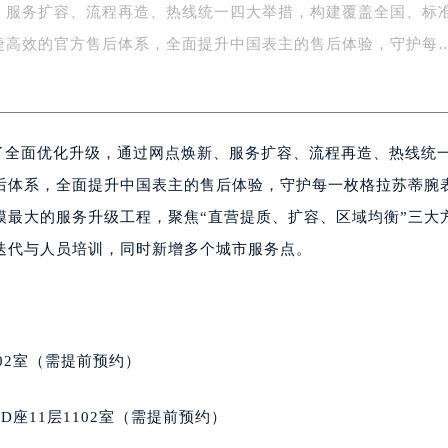
、服务扩容、流程再造、热线统一四大举措，构建覆盖全国、标
字楼1号楼16层1604室（需提前预约）
务中心东塔写字楼（华润万象城）17层1706室（需提前预约）
捷高效的官方售后体系，全面提升中国表主的售后体验，守护每
场办公楼20层2009室（需提前预约）
写字楼A座5层503-5室（需提前预约）
广场写字楼4号楼22层2209室（需提前预约）
行了全面优化升级，通过网点焕新、服务扩容、流程再造、热线统
际中心写字楼8层805室（需提前预约）
易中心写字楼A座13层1304室（需提前预约）
后体系，全面提升中国表主的售后体验，守护每一枚格拉苏蒂腕
绿地双子塔（中央广场）A1座办公楼14层07室（需提前预约）
模最大的服务升级工程，聚焦“直营提质、扩容、区域均衡”三大
心写字楼（万象城）15层1508室（需提前预约）
迭代与人员培训，同时新增多个城市服务点。
际中心写字楼A塔7层704室（需提前预约）
世界贸易中心大厦南塔写字楼15层07室（需提前预约）
厦写字楼17层1701室（需提前预约）
厦写字楼1座30层05室（需提前预约）
02室（需提前预约）
字楼B座11层1104室（需提前预约）
写字楼15层03室（需提前预约）
座11层1102室（需提前预约）
心写字楼24层2406B室（需提前预约）