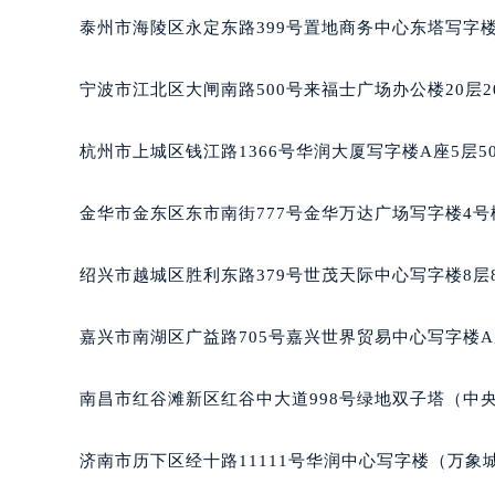
南宁市青秀区金湖路59号地王大厦12
泰州市海陵区永定东路399号置地商务中心东塔写字楼
合肥市蜀山区潜山路111号万象城华润
泉州市丰泽区宝洲路729号浦西万达中
宁波市江北区大闸南路500号来福士广场办公楼20层2
青岛市南区山东路6号华润大厦B座2
烟台市芝罘区胜利路139号万达金融中
杭州市上城区钱江路1366号华润大厦写字楼A座5层5
长春市朝阳区西安大路727号中银大厦
贵阳市南明区都司高架桥路33号亨特
金华市金东区东市南街777号金华万达广场写字楼4号楼
昆明市盘龙区北京路928号同德昆明
石家庄市长安区中山东路39号勒泰中
绍兴市越城区胜利东路379号世茂天际中心写字楼8层
西安市碑林区南关正街88号华侨城长
海口市龙华区金贸东路5号海口华润大厦
嘉兴市南湖区广益路705号嘉兴世界贸易中心写字楼A座
唐山市路南区新华东道100号万达广场
台州市椒江区东海大道1800号腾达中
南昌市红谷滩新区红谷中大道998号绿地双子塔（中央广
内蒙古自治区呼和浩特市玉泉区大学西
甘肃省兰州市七里河区西津西路16号兰
济南市历下区经十路11111号华润中心写字楼（万象城
重庆市解放碑渝中区民权路28号英利