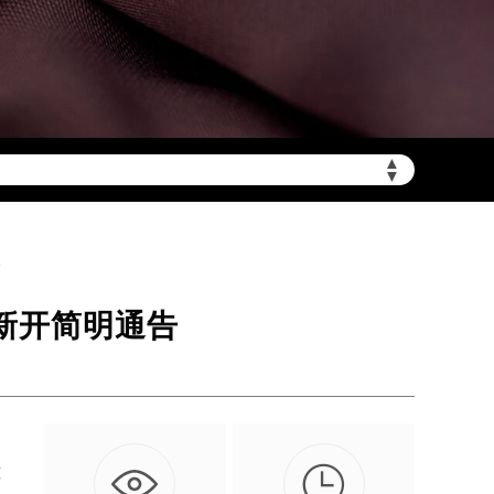
▲
陆需加拨“+86”）
▼
告
及新开简明通告

过