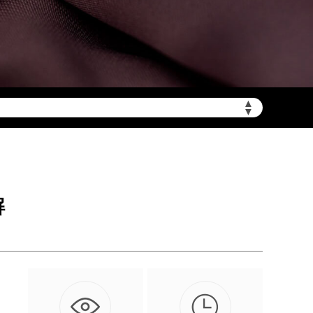
▲
陆需加拨“+86”）
▼
解
