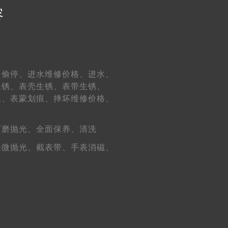
容
（需提前预约）
、
偷停、
进水维修价格、
进水、
生锈、
表壳生锈、
表带生锈、
痕、
表蒙划痕、
摔坏维修价格、
打磨抛光、
全面保养、
清洗
轻微抛光、
截表带、
手表消磁、
）