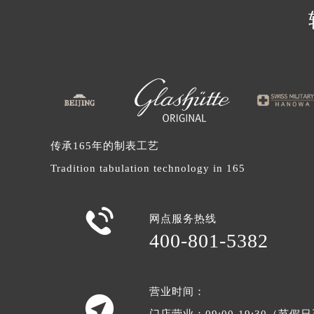
辽宁省沈阳市沈河区中街路137号亨
辽宁省沈阳市沈河区中街路83号亨
北京市朝阳区建国门外大街甲6号华熙
北京市东城区东长安街1号王府井东方
河北省保定市竞秀区朝阳北大街北国
内蒙古自治区阿拉善盟市左旗土尔扈
内蒙古自治区巴彦淖尔市临河区新华
传承165年的制表工艺
内蒙古自治区包头市青山区幸福路甲
内蒙古自治区赤峰市红山区哈达街格
Tradition tabulation technology in 165
内蒙古自治区鄂尔多斯市东胜区伊金
内蒙古自治区呼伦贝尔市海拉尔区中

网点服务热线
内蒙古自治区通辽市科尔沁区明仁大
400-801-5382
内蒙古自治区乌海市海勃湾区人民南
内蒙古自治区乌兰察布市集宁区恩和
内蒙古自治区锡林郭勒盟市锡林浩特
营业时间：

内蒙古自治区兴安盟市乌兰浩特市兴
门店营业：09:00-19:30（节