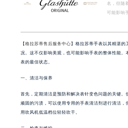
名，但随
盐城市盐都区世纪大道5号盐城金融城写
泰州市海陵区永定东路399号置地商
可能影响
宁波市江北区大闸南路500号来福士广
的…
杭州市上城区钱江路1366号华润大厦
金华市金东区东市南街777号金华万达
【
格拉苏蒂售后服务中心
】格拉苏蒂手表以其精湛的
绍兴市越城区胜利东路379号世茂天
嘉兴市南湖区广益路705号嘉兴世界贸
况。这不仅影响美观，也可能影响手表的整体性能。
南昌市红谷滩新区红谷中大道998号
表的最佳状态。
济南市历下区经十路11111号华润中
广州市天河区天河路230号万菱汇国
一、清洁与保养
广州市越秀区环市东路371-375号
深圳市罗湖区深南东路5001号华润大
首先，定期清洁是预防和解决表针变色问题的关键。
惠州市惠城区江北文昌一路7号华贸大
顽固的污渍，可以使用专用的手表清洁剂进行清洁，
厦门市思明区湖滨东路95号华润大厦写
用吹风机低温档位轻轻吹干。
福州市鼓楼区五四路128-1号恒力城
成都市锦江区人民东路6号SAC东原中