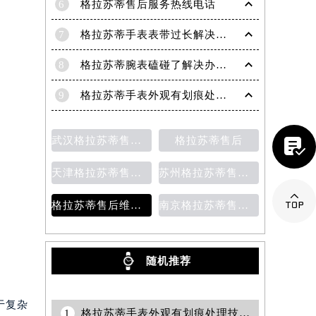
6
格拉苏蒂售后服务热线电话
7
格拉苏蒂手表表带过长解决方法（轻松调整佩戴舒适度指南）
8
格拉苏蒂腕表磕碰了解决办法汇总（日常保养与修复技巧）
9
格拉苏蒂手表外观有划痕处理方法详解（轻松修复爱表的小技巧）
武汉格拉苏蒂售后维修保养费用
格拉苏蒂售后

天津格拉苏蒂售后维修保养费用价目表
苏州格拉苏蒂售后维修保养价目表

格拉苏蒂售后维修保养价目表
南京格拉苏蒂售后维修保养费用说明
随机推荐
提前预约）
于复杂
1
格拉苏蒂手表外观有划痕处理技巧详解