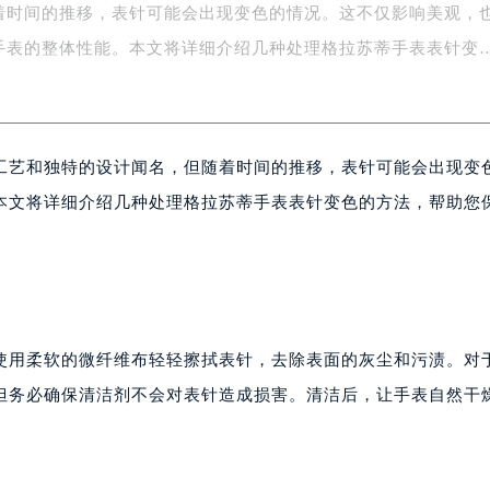
着时间的推移，表针可能会出现变色的情况。这不仅影响美观，
字楼1号楼16层1604室（需提前预约）
务中心东塔写字楼（华润万象城）17层1706室（需提前预约）
手表的整体性能。本文将详细介绍几种处理格拉苏蒂手表表针变
场办公楼20层2009室（需提前预约）
写字楼A座5层503-5室（需提前预约）
广场写字楼4号楼22层2209室（需提前预约）
工艺和独特的设计闻名，但随着时间的推移，表针可能会出现变
际中心写字楼8层805室（需提前预约）
易中心写字楼A座13层1304室（需提前预约）
本文将详细介绍几种处理格拉苏蒂手表表针变色的方法，帮助您
绿地双子塔（中央广场）A1座办公楼14层07室（需提前预约）
心写字楼（万象城）15层1508室（需提前预约）
际中心写字楼A塔7层704室（需提前预约）
世界贸易中心大厦南塔写字楼15层07室（需提前预约）
厦写字楼17层1701室（需提前预约）
使用柔软的微纤维布轻轻擦拭表针，去除表面的灰尘和污渍。对
厦写字楼1座30层05室（需提前预约）
但务必确保清洁剂不会对表针造成损害。清洁后，让手表自然干
字楼B座11层1104室（需提前预约）
写字楼15层03室（需提前预约）
心写字楼24层2406B室（需提前预约）