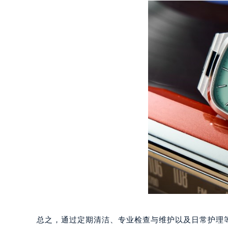
南宁市青秀区金湖路59号地王大厦12
合肥市蜀山区潜山路111号万象城华润
泉州市丰泽区宝洲路729号浦西万达中
青岛市南区山东路6号华润大厦B座2
烟台市芝罘区胜利路139号万达金融中
长春市朝阳区西安大路727号中银大厦
贵阳市南明区都司高架桥路33号亨特
昆明市盘龙区北京路928号同德昆明
石家庄市长安区中山东路39号勒泰中
西安市碑林区南关正街88号华侨城长
海口市龙华区金贸东路5号海口华润大厦
唐山市路南区新华东道100号万达广场
台州市椒江区东海大道1800号腾达中
内蒙古自治区呼和浩特市玉泉区大学西
甘肃省兰州市七里河区西津西路16号兰
总之，通过定期清洁、专业检查与维护以及日常护理
重庆市解放碑渝中区民权路28号英利