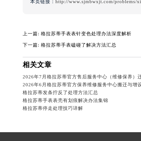
本页链接：
http://www.sjmbwxjt.com/problems/x
吉林省四平市铁东区紫气大路与南九
吉林省松原市宁江区五环大街格拉苏
吉林省通化市东昌区环通乡江南大街
吉林省延边市延吉市解放路格拉苏蒂
上一篇:
格拉苏蒂手表表针变色处理办法深度解析
辽宁省鞍山市铁东区站前街格拉苏蒂
下一篇:
格拉苏蒂手表磕碰了解决方法汇总
辽宁省本溪市平山区胜利路格拉苏蒂
辽宁省朝阳市双塔区新华路格拉苏蒂
相关文章
辽宁省丹东市振兴区七经街格拉苏蒂
辽宁省抚顺市新抚区东一路格拉苏蒂
辽宁省阜新市海州区解放大街格拉苏
辽宁省葫芦岛市连山区中央路格拉苏
格拉苏蒂发条拧反了处理方法汇总
格拉苏蒂手表表壳有划痕解决办法集锦
辽宁省锦州市古塔区中央大街格拉苏
格拉苏蒂停走处理技巧详解
辽宁省辽阳市白塔区新运大街格拉苏
辽宁省盘锦市兴隆台区石油大街格拉
辽宁省铁岭市银州区南马路格拉苏蒂
辽宁省营口市站前区市府路与渤海大