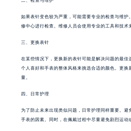
二、检查与维护
重庆市江北区观音桥步行街2号融恒时
长沙市芙蓉区定王台街道建湘路393
如果表针变色较为严重，可能需要专业的检查与维护
郑州市二七区铭功路10号华润大厦写字
修中心进行检查。维修人员会使用专业的工具和技术
太原市迎泽区解放路15号亨得利名
沈阳市沈河区中街路137号亨得利名
三、更换表针
沈阳市沈河区中街路83号亨得利名
乌鲁木齐市天山区红山路26号时代广场
在某些情况下，更换新的表针可能是解决问题的最佳
温州市鹿城区锦绣路1067号置信广场
个人喜好和手表的整体风格来挑选合适的颜色。更换
哈尔滨市道里区友谊西路600号富力中
量。
大连市中山区人民路15号国际金融大
佛山市禅城区季华五路57号万科金融中
四、日常护理
东莞市东城街道鸿福东路1号民盈国贸
无锡市梁溪区人民中路139号恒隆广场
为了防止未来出现类似问题，日常护理同样重要。避
南通市崇川区工农路57号圆融广场写字
苏州市苏州工业园区星港街199号苏州
手表的因素。同时，在佩戴过程中尽量避免剧烈运动
武汉市江汉区解放大道686号世界贸易