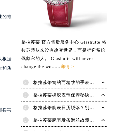
）
业的维
格拉苏蒂 官方售后服务中心 Glashutte 格
拉苏蒂从来没有改变世界，而是把它留给
佩戴它的人。 Glashutte will never
以根据
change the wo......
详情 >
全和质
2
格拉苏蒂简约而精致的手表，Lady Serenade Karree腕表
3
格拉苏蒂橡胶表带保养秘诀：守护彩虹色彩，拒绝老化
4
格拉苏蒂腕表日历脱落？别急，这里有解决妙招
能损害
5
格拉苏蒂腕表发条滑丝故障？专业修复技巧大揭秘