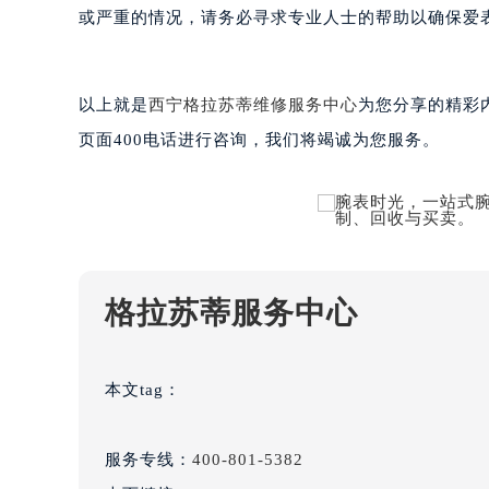
黑龙江省大庆市萨尔图区会战大街格
或严重的情况，请务必寻求专业人士的帮助以确保爱
黑龙江省鹤岗市向阳区红军路格拉苏
黑龙江省黑河市爱辉区中央街格拉苏
以上就是
西宁格拉苏蒂维修服务中心
为您分享的精彩
黑龙江省鸡西市鸡冠区红军路格拉苏
黑龙江省佳木斯市向阳区长安路格拉
页面400电话进行咨询，我们将竭诚为您服务。
黑龙江省牡丹江市东安区太平路格拉
黑龙江省七台河市桃山区大同街格拉
黑龙江省齐齐哈尔市龙沙区龙华路格
黑龙江省双鸭山市尖山区新兴大街格
黑龙江省绥化市北林区新华街与康庄
格拉苏蒂服务中心
黑龙江省伊春市伊美区通河路格拉苏
吉林省白城市洮北区明仁南街格拉苏
吉林省白山市浑江区浑江大街格拉苏
本文tag：
吉林省吉林市船营区河南街格拉苏蒂
吉林省辽源市龙山区人民大街格拉苏
服务专线：
400-801-5382
吉林省梅河口市新华街道梅河大街格