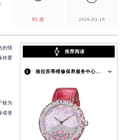
也
色
95 次
2026-03-19
色的情
推荐阅读
保持爱
1
格拉苏蒂维修保养服务中心介绍 | Glashutte
于较为
燥或使