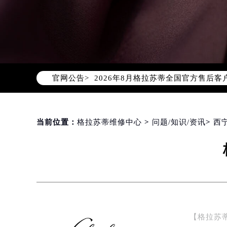
2026年8月格拉苏蒂中国区售后服
2026年8月格拉苏蒂全国官方售后客户服
官网公告>
格拉苏蒂官方全国统一服务热线400-
2026年8月格拉苏蒂售后服务中心最
北京市朝阳区建国门外大街甲6号华熙
北京市东城区东长安街1号东方广场写
当前位置：
格拉苏蒂维修中心
>
问题/知识/资讯
>
西
天津市和平区赤峰道136号天津国际金
上海市徐汇区虹桥路3号港汇中心写字楼
上海市黄浦区南京东路299号宏伊国
南京市秦淮区中山南路1号（新街口）
常州市新北区龙锦路1590号现代传媒
徐州市鼓楼区淮海东路29号苏宁广场I
【格拉苏
扬州市邗江区国展路29号星耀天地写字