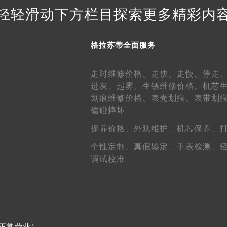
得利名表维修授权店1楼格拉苏蒂售后服务中心（需提前预约）
轻轻滑动下方栏目探索更多精彩内
得利名表维修授权店1楼格拉苏蒂售后服务中心（需提前预约）
国际中心D座11层1102室格拉苏蒂售后服务中心（北京总部）
格拉苏蒂全面服务
广场W3座6层602室格拉苏蒂售后服务中心（需提前预约）
先天下格拉苏蒂售后服务中心（需提前预约）
走时维修价格、
走快、
走慢、
停走
特大街格拉苏蒂售后服务中心（需提前预约）
进灰、
起雾、
生锈维修价格、
机芯
街格拉苏蒂售后服务中心（需提前预约）
划痕维修价格、
表壳划痕、
表带划
3号王府井百货名表维修格拉苏蒂售后服务中心（需提前预约）
磕碰摔坏
拉苏蒂售后服务中心（需提前预约）
保养价格、
外观维护、
机芯保养、
霍洛街格拉苏蒂售后服务中心（需提前预约）
个性定制、
真假鉴定、
手表检测、
央街格拉苏蒂售后服务中心（需提前预约）
调试校准
街格拉苏蒂售后服务中心（需提前预约）
路格拉苏蒂售后服务中心（需提前预约）
大街格拉苏蒂售后服务中心（需提前预约）
市光明街与额尔敦路交叉口格拉苏蒂售后服务中心（需提前预约
安大街格拉苏蒂售后服务中心（需提前预约）
假日正常营业）