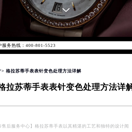
务网络优化升级公告
务热线：400-801-5523
801-5523，服务覆盖中国大陆、香港、澳门、台湾全部区域（非大
新网点地址：
国际中心写字楼D座11层1102室（北京总部）（需提前预约）
字楼W3座6层602室（需提前预约）
宁
> 格拉苏蒂手表表针变色处理方法详解
融中心写字楼26层2603室（需提前预约）
格拉苏蒂手表表针变色处理方法详
2座37层3705室（需提前预约）
际广场写字楼8层806室（需提前预约）
南京中心写字楼22层C1-1室（需提前预约）
中心写字楼5号楼10层1008室（需提前预约）
FC国际金融中心写字楼35层3508室（需提前预约）
蒂售后服务中心】格拉苏蒂手表以其精湛的工艺和独特的设计闻
楼1号楼18层1803室（需提前预约）