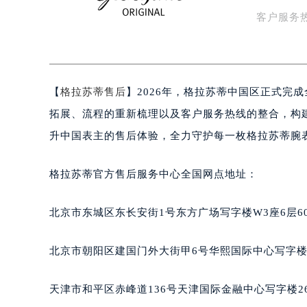
面优化升
扬州市邗江区国展路29号星耀天地写字
盐城市盐都区世纪大道5号盐城金融城写
客户服务
泰州市海陵区永定东路399号置地商
方…
宁波市江北区大闸南路500号来福士广
杭州市上城区钱江路1366号华润大厦
【
格拉苏蒂售后
】2026年，格拉苏蒂中国区正式完
金华市金东区东市南街777号金华万达
绍兴市越城区胜利东路379号世茂天
拓展、流程的重新梳理以及客户服务热线的整合，构
嘉兴市南湖区广益路705号嘉兴世界贸
升中国表主的售后体验，全力守护每一枚格拉苏蒂腕
南昌市红谷滩新区红谷中大道998号
济南市历下区经十路11111号华润中
格拉苏蒂官方售后服务中心全国网点地址：
广州市天河区天河路230号万菱汇国
广州市越秀区环市东路371-375号
北京市东城区东长安街1号东方广场写字楼W3座6层6
深圳市罗湖区深南东路5001号华润大
惠州市惠城区江北文昌一路7号华贸大
北京市朝阳区建国门外大街甲6号华熙国际中心写字楼D
厦门市思明区湖滨东路95号华润大厦写
福州市鼓楼区五四路128-1号恒力城
天津市和平区赤峰道136号天津国际金融中心写字楼26