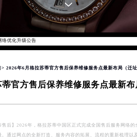
务网络优化升级公告
务热线：400-801-5523
801-5523，服务覆盖中国大陆、香港、澳门、台湾全部区域（非大
新网点地址：
国际中心写字楼D座11层1102室（北京总部）（需提前预约）
门
> 2026年6月格拉苏蒂官方售后保养维修服务点最新布局（迁
字楼W3座6层602室（需提前预约）
拉苏蒂官方售后保养维修服务点最新
融中心写字楼26层2603室（需提前预约）
2座37层3705室（需提前预约）
际广场写字楼8层806室（需提前预约）
南京中心写字楼22层C1-1室（需提前预约）
中心写字楼5号楼10层1008室（需提前预约）
蒂售后】2026年，格拉苏蒂中国区正式完成全国售后服务网络的
FC国际金融中心写字楼35层3508室（需提前预约）