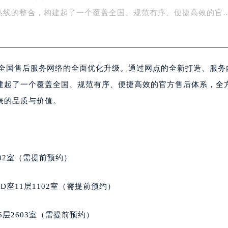
级。通过网点的全新打造、服务内容的拓展、流程的重新梳理以
楼1号楼18层1803室（需提前预约）
字楼1号楼16层1604室（需提前预约）
热线的整合，构建起了一个覆盖全国、规范有序、便捷高效的官
务中心东塔写字楼（华润万象城）17层1706室（需提前预约）
场办公楼20层2009室（需提前预约）
写字楼A座5层503-5室（需提前预约）
成全国售后服务网络的全面优化升级。通过网点的全新打造、服务
广场写字楼4号楼22层2209室（需提前预约）
际中心写字楼8层805室（需提前预约）
建起了一个覆盖全国、规范有序、便捷高效的官方售后体系，全
易中心写字楼A座13层1304室（需提前预约）
表的品质与价值。
绿地双子塔（中央广场）A1座办公楼14层07室（需提前预约）
心写字楼（万象城）15层1508室（需提前预约）
际中心写字楼A塔7层704室（需提前预约）
世界贸易中心大厦南塔写字楼15层07室（需提前预约）
02室（需提前预约）
厦写字楼17层1701室（需提前预约）
厦写字楼1座30层05室（需提前预约）
座11层1102室（需提前预约）
字楼B座11层1104室（需提前预约）
写字楼15层03室（需提前预约）
层2603室（需提前预约）