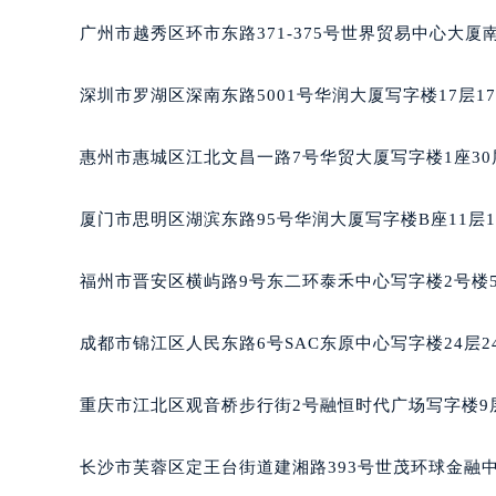
重庆市解放碑渝中区民权路28号英利
黑龙江省大庆市萨尔图区会战大街格
广州市越秀区环市东路371-375号世界贸易中心大厦
黑龙江省鹤岗市向阳区红军路格拉苏
黑龙江省黑河市爱辉区中央街格拉苏
深圳市罗湖区深南东路5001号华润大厦写字楼17层1
黑龙江省鸡西市鸡冠区红军路格拉苏
黑龙江省佳木斯市向阳区长安路格拉
惠州市惠城区江北文昌一路7号华贸大厦写字楼1座30
黑龙江省牡丹江市东安区太平路格拉
黑龙江省七台河市桃山区大同街格拉
厦门市思明区湖滨东路95号华润大厦写字楼B座11层1
黑龙江省齐齐哈尔市龙沙区龙华路格
黑龙江省双鸭山市尖山区新兴大街格
福州市晋安区横屿路9号东二环泰禾中心写字楼2号楼5
黑龙江省绥化市北林区新华街与康庄
黑龙江省伊春市伊美区通河路格拉苏
成都市锦江区人民东路6号SAC东原中心写字楼24层2
吉林省白城市洮北区明仁南街格拉苏
吉林省白山市浑江区浑江大街格拉苏
重庆市江北区观音桥步行街2号融恒时代广场写字楼9层
吉林省吉林市船营区河南街格拉苏蒂
吉林省辽源市龙山区人民大街格拉苏
长沙市芙蓉区定王台街道建湘路393号世茂环球金融中