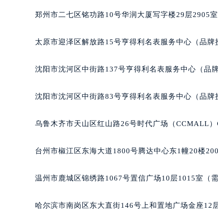
吉林省梅河口市新华街道梅河大街格
吉林省四平市铁东区紫气大路与南九
郑州市二七区铭功路10号华润大厦写字楼29层2905
吉林省松原市宁江区五环大街格拉苏
吉林省通化市东昌区环通乡江南大街
太原市迎泽区解放路15号亨得利名表服务中心（品牌
吉林省延边市延吉市解放路格拉苏蒂
辽宁省鞍山市铁东区站前街格拉苏蒂
沈阳市沈河区中街路137号亨得利名表服务中心（品
辽宁省本溪市平山区胜利路格拉苏蒂
辽宁省朝阳市双塔区新华路格拉苏蒂
沈阳市沈河区中街路83号亨得利名表服务中心（品牌
辽宁省丹东市振兴区七经街格拉苏蒂
辽宁省抚顺市新抚区东一路格拉苏蒂
乌鲁木齐市天山区红山路26号时代广场（CCMALL）C
辽宁省阜新市海州区解放大街格拉苏
辽宁省葫芦岛市连山区中央路格拉苏
台州市椒江区东海大道1800号腾达中心东1幢20楼20
辽宁省锦州市古塔区中央大街格拉苏
辽宁省辽阳市白塔区新运大街格拉苏
温州市鹿城区锦绣路1067号置信广场10层1015室（
辽宁省盘锦市兴隆台区石油大街格拉
辽宁省铁岭市银州区南马路格拉苏蒂
哈尔滨市南岗区东大直街146号上和置地广场金座12层