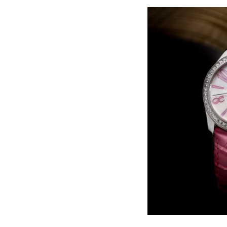
辽宁省营口市站前区市府路与渤海大
辽宁省沈阳市沈河区中街路137号亨
辽宁省沈阳市沈河区中街路83号亨
北京市朝阳区建国门外大街甲6号华熙
北京市东城区东长安街1号王府井东方
河北省保定市竞秀区朝阳北大街北国
内蒙古自治区阿拉善盟市左旗土尔扈
内蒙古自治区巴彦淖尔市临河区新华
内蒙古自治区包头市青山区幸福路甲
内蒙古自治区赤峰市红山区哈达街格
内蒙古自治区鄂尔多斯市东胜区伊金
内蒙古自治区呼伦贝尔市海拉尔区中
内蒙古自治区通辽市科尔沁区明仁大
内蒙古自治区乌海市海勃湾区人民南
内蒙古自治区乌兰察布市集宁区恩和
内蒙古自治区锡林郭勒盟市锡林浩特