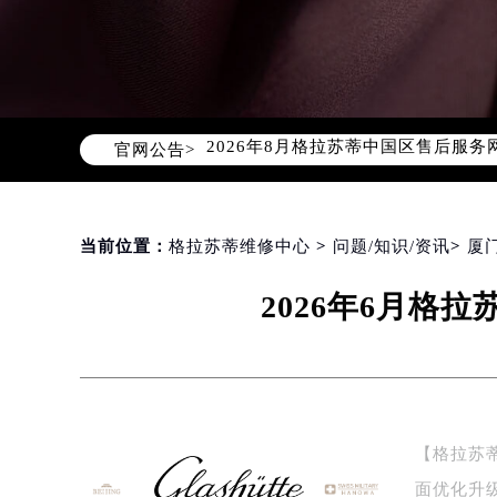
2026年8月格拉苏蒂中国区售后服
官网公告>
2026年8月格拉苏蒂全国官方售后客户服
格拉苏蒂官方全国统一服务热线400-
2026年8月格拉苏蒂售后服务中心最
北京市朝阳区建国门外大街甲6号华熙
当前位置：
格拉苏蒂维修中心
>
问题/知识/资讯
>
厦
北京市东城区东长安街1号东方广场写
2026年6月格
天津市和平区赤峰道136号天津国际金
上海市徐汇区虹桥路3号港汇中心写字楼
上海市黄浦区南京东路299号宏伊国
南京市秦淮区中山南路1号（新街口）
常州市新北区龙锦路1590号现代传媒
【格拉苏
徐州市鼓楼区淮海东路29号苏宁广场I