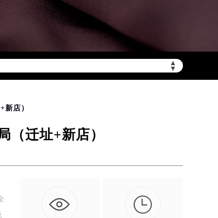
▲
▼
陆需加拨“+86”）
址+新店）
布局（迁址+新店）

全