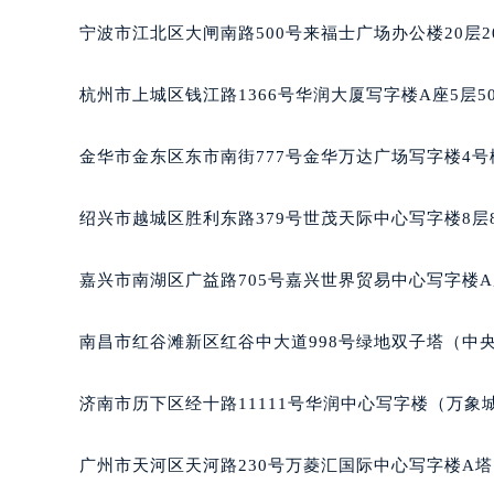
武汉市江汉区解放大道686号世界贸易
南宁市青秀区金湖路59号地王大厦12
宁波市江北区大闸南路500号来福士广场办公楼20层2
合肥市蜀山区潜山路111号万象城华润
泉州市丰泽区宝洲路729号浦西万达中
杭州市上城区钱江路1366号华润大厦写字楼A座5层5
青岛市南区山东路6号华润大厦B座2
烟台市芝罘区胜利路139号万达金融中
金华市金东区东市南街777号金华万达广场写字楼4号楼
长春市朝阳区西安大路727号中银大厦
贵阳市南明区都司高架桥路33号亨特
绍兴市越城区胜利东路379号世茂天际中心写字楼8层
昆明市盘龙区北京路928号同德昆明
石家庄市长安区中山东路39号勒泰中
嘉兴市南湖区广益路705号嘉兴世界贸易中心写字楼A座
西安市碑林区南关正街88号华侨城长
海口市龙华区金贸东路5号海口华润大厦
南昌市红谷滩新区红谷中大道998号绿地双子塔（中央
唐山市路南区新华东道100号万达广场
台州市椒江区东海大道1800号腾达中
济南市历下区经十路11111号华润中心写字楼（万象城
内蒙古自治区呼和浩特市玉泉区大学西
甘肃省兰州市七里河区西津西路16号兰
广州市天河区天河路230号万菱汇国际中心写字楼A塔