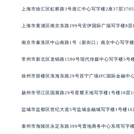
成都市锦江区人民东路6号SAC东原中
重庆市江北区观音桥步行街2号融恒时
上海市徐汇区虹桥路3号港汇中心写字楼2座37层370
长沙市芙蓉区定王台街道建湘路393
郑州市二七区铭功路10号华润大厦写字
上海市黄浦区南京东路299号宏伊国际广场写字楼8层
太原市迎泽区解放路15号亨得利名
沈阳市沈河区中街路137号亨得利名
南京市秦淮区中山南路1号（新街口）南京中心写字楼2
沈阳市沈河区中街路83号亨得利名
乌鲁木齐市天山区红山路26号时代广场
常州市新北区龙锦路1590号现代传媒中心写字楼5号楼
温州市鹿城区锦绣路1067号置信广场
哈尔滨市道里区友谊西路600号富力中
徐州市鼓楼区淮海东路29号苏宁广场IFC国际金融中心
大连市中山区人民路15号国际金融大
佛山市禅城区季华五路57号万科金融中
扬州市邗江区国展路29号星耀天地写字楼1号楼18层1
东莞市东城街道鸿福东路1号民盈国贸
无锡市梁溪区人民中路139号恒隆广场
盐城市盐都区世纪大道5号盐城金融城写字楼1号楼16
南通市崇川区工农路57号圆融广场写字
苏州市苏州工业园区星港街199号苏州
泰州市海陵区永定东路399号置地商务中心东塔写字楼