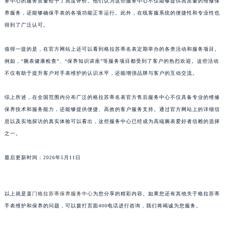
务中心的服务质量给予了高度评价。他们认为这些服务中心不仅能够提供高质量的维修保
江西省景德镇市珠山区珠山中路格拉苏蒂售后服务中心（需提前预约）
养服务，还能够确保手表的各项功能正常运行。此外，在线客服系统的便捷性和专业性也
江西省九江市浔阳区浔阳路格拉苏蒂售后服务中心（需提前预约）
得到了广泛认可。
江西省南昌市红谷滩新区红谷中大道998号绿地双子塔（中央广场）A1座办公楼14层1407室格拉苏蒂售后服务中心（需提前预约）
值得一提的是，在官方网站上还可以看到格拉苏蒂名表定期举办的各类活动和服务项目。
江西省萍乡市安源区萍安北大道与康庄路交叉口格拉苏蒂售后服务中心（需提前预约）
例如，“腕表健康检查”、“保养知识讲座”等服务项目都受到了客户的热烈欢迎。这些活动
江西省上饶市信州区滨江西路格拉苏蒂售后服务中心（需提前预约）
不仅有助于提升客户对手表维护的认识水平，还能增强品牌与客户的互动交流。
江西省新余市渝水区北湖西路格拉苏蒂售后服务中心（需提前预约）
江西省宜春市袁州区中山中路格拉苏蒂售后服务中心（需提前预约）
综上所述，在全国范围内分布广泛的格拉苏蒂名表官方售后服务中心不仅具备专业的维修
江西省鹰潭市月湖区胜利东路格拉苏蒂售后服务中心（需提前预约）
保养技术和服务能力，还能够提供便捷、高效的客户服务支持。通过官方网站上的详细信
息以及实地探访的真实体验可以看出，这些服务中心已经成为高端腕表爱好者信赖的选择
山东省德州市德城区东风中路格拉苏蒂售后服务中心（需提前预约）
之一。
山东省东营市东营区济南路格拉苏蒂售后服务中心（需提前预约）
山东省济南市历下区经十路11111号华润中心写字楼（万象城）15层1508室格拉苏蒂售后服务中心（需提前预约）
最后更新时间：2026年5月11日
山东省济宁市任城区太白楼路格拉苏蒂售后服务中心（需提前预约）
山东省莱芜市文化南路8号银座商城名表维修一楼名表维修格拉苏蒂售后服务中心（需提前预约）
山东省临沂市兰山区解放路格拉苏蒂售后服务中心（需提前预约）
以上就是
厦门格拉苏蒂保养服务中心
为您分享的精彩内容。如果您还有其他关于格拉苏蒂
手表维护和保养的问题，可以拨打页面400电话进行咨询，我们将竭诚为您服务。
山东省日照市东港区烟台路格拉苏蒂售后服务中心（需提前预约）
山东省泰安市泰山区财源街道泰山大街格拉苏蒂售后服务中心（需提前预约）