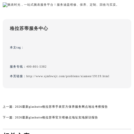
山东省威海市环翠区新威海路89号振华商厦一楼名表维修格拉苏蒂售后服务中心（需提前预约）
山东省潍坊市奎文区东风东街格拉苏蒂售后服务中心（需提前预约）
山东省枣庄市滕州市北辛路与善国路交叉口格拉苏蒂售后服务中心（需提前预约）
格拉苏蒂服务中心
山东省淄博市张店区金晶大道格拉苏蒂售后服务中心（需提前预约）
上海市黄浦区南京东路299号宏伊国际广场写字楼8层806室格拉苏蒂售后服务中心（需提前预约）
上海市徐汇区虹桥路3号港汇中心2座37层3705室格拉苏蒂售后服务中心（需提前预约）
本文tag：
浙江省杭州市上城区钱江路1366号华润大厦A座5层503-5室格拉苏蒂售后服务中心（需提前预约）
浙江省湖州市吴兴区劳动路格拉苏蒂售后服务中心（需提前预约）
服务专线：
400-801-5382
浙江省嘉兴市南湖区广益路705号嘉兴世界贸易中心A座13层1304室格拉苏蒂售后服务中心（需提前预约）
本页链接：
http://www.sjmbwxjt.com/problems/xiamen/19119.html
浙江省金华市金东区东市南街777号金华万达广场4号楼22楼2209室格拉苏蒂售后服务中心（需提前预约）
浙江省丽水市莲都区解放街格拉苏蒂售后服务中心（需提前预约）
浙江省宁波市江北区大闸南路500号来福士广场办公楼20层2009室格拉苏蒂售后服务中心（需提前预约）
浙江省衢州市柯城区上街格拉苏蒂售后服务中心（需提前预约）
上一篇:
2026最新glashutte格拉苏蒂手表官方保养服务网点地址考察报告
浙江省绍兴市越城区胜利东路379号世茂天际中心写字楼8层805室格拉苏蒂售后服务中心（需提前预约）
下一篇:
2026最新glashutte格拉苏蒂官方维修点地址实地探访报告
浙江省舟山市定海区解放东路格拉苏蒂售后服务中心（需提前预约）
澳门特别行政区大堂区议事亭前地（新马路）格拉苏蒂售后服务中心（需提前预约）