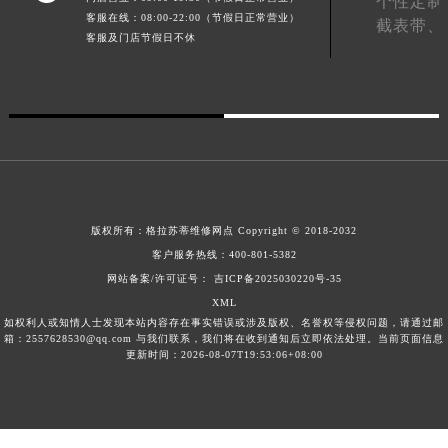
个性定制
客服在线：08:00-22:00（节假日正常营业）
湖南省常德市武陵区人民路格拉苏蒂售后服务中心（需提前预约）
截表带、
客服及门店节假日不休
湖南省郴州市北湖区国庆北路格拉苏蒂售后服务中心（需提前预约）
湖南省衡阳市雁峰区解放路格拉苏蒂售后服务中心（需提前预约）
湖南省怀化市鹤城区迎丰中路格拉苏蒂售后服务中心（需提前预约）
湖南省娄底市娄星区长青街格拉苏蒂售后服务中心（需提前预约）
湖南省邵阳市双清区东风路格拉苏蒂售后服务中心（需提前预约）
湖南省湘潭市雨湖区莲城大道格拉苏蒂售后服务中心（需提前预约）
湖南省益阳市赫山区桃花仑路格拉苏蒂售后服务中心（需提前预约）
版权所有：
格拉苏蒂维修网点
Copyright © 2018-2032
湖南省永州市冷水滩区永州大道与中兴路交叉口格拉苏蒂售后服务中心（需提前预约）
客户服务热线：
400-801-5382
湖南省岳阳市岳阳楼区东茅岭路格拉苏蒂售后服务中心（需提前预约）
网站备案/许可证号： 吉ICP备2025030220号-35
湖南省张家界市永定区解放路格拉苏蒂售后服务中心（需提前预约）
XML
如权利人或知情人士发现本站内容存在事实错误或涉及版权、名誉权等侵权问题，请通过邮
湖南省长沙市芙蓉区建湘路393号世茂环球金融中心写字楼10层1013室格拉苏蒂售后服务中心（需提前预约）
箱：2557628530@qq.com 与我们联系，我们将在收到通知后立即依法处理。当前页面信息
更新时间：2026-08-07T19:53:06+08:00
湖南省株洲市芦淞区建设南路格拉苏蒂售后服务中心（需提前预约）
甘肃省白银市白银区北京路格拉苏蒂售后服务中心（需提前预约）
甘肃省定西市安定区解放路格拉苏蒂售后服务中心（需提前预约）
甘肃省敦煌市沙州镇阳关中路格拉苏蒂售后服务中心（需提前预约）