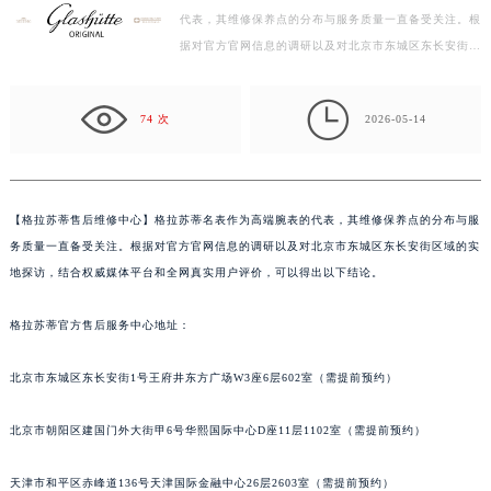
代表，其维修保养点的分布与服务质量一直备受关注。根
徐州市鼓楼区淮海东路29号苏宁广场IFC国际金融中心写字楼35层3508室（需提前预约）
据对官方官网信息的调研以及对北京市东城区东长安街区
扬州市邗江区国展路29号星耀天地写字楼1号楼18层1803室（需提前预约）
域的实地探访，结合权威媒体平台和全网真实用户评价…
盐城市盐都区世纪大道5号盐城金融城写字楼1号楼16层1604室（需提前预约）

泰州市海陵区永定东路399号置地商务中心东塔写字楼（华润万象城）17层1706室（需提前预约）
74 次
2026-05-14
宁波市江北区大闸南路500号来福士广场办公楼20层2009室（需提前预约）
杭州市上城区钱江路1366号华润大厦写字楼A座5层503-5室（需提前预约）
金华市金东区东市南街777号金华万达广场写字楼4号楼22层2209室（需提前预约）
【
格拉苏蒂售后维修中心】格拉苏蒂名表作为高端腕表的代表，其维修保养点的分布与服
绍兴市越城区胜利东路379号世茂天际中心写字楼8层805室（需提前预约）
务质量一直备受关注。根据对官方官网信息的调研以及对北京市东城区东长安街区域的实
嘉兴市南湖区广益路705号嘉兴世界贸易中心写字楼A座13层1304室（需提前预约）
地探访，结合权威媒体平台和全网真实用户评价，可以得出以下结论。
南昌市红谷滩新区红谷中大道998号绿地双子塔（中央广场）A1座办公楼14层07室（需提前预约）
格拉苏蒂官方售后服务中心地址：
济南市历下区经十路11111号华润中心写字楼（万象城）15层1508室（需提前预约）
广州市天河区天河路230号万菱汇国际中心写字楼A塔7层704室（需提前预约）
北京市东城区东长安街1号王府井东方广场W3座6层602室（需提前预约）
广州市越秀区环市东路371-375号世界贸易中心大厦南塔写字楼15层07室（需提前预约）
深圳市罗湖区深南东路5001号华润大厦写字楼17层1701室（需提前预约）
北京市朝阳区建国门外大街甲6号华熙国际中心D座11层1102室（需提前预约）
惠州市惠城区江北文昌一路7号华贸大厦写字楼1座30层05室（需提前预约）
厦门市思明区湖滨东路95号华润大厦写字楼B座11层1104室（需提前预约）
天津市和平区赤峰道136号天津国际金融中心26层2603室（需提前预约）