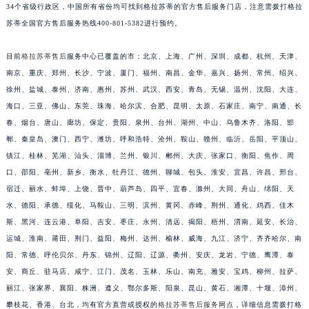
34个省级行政区，中国所有省份均可找到格拉苏蒂的官方售后服务门店，注意需拨打格拉
安徽省亳州市谯城区魏武大道格拉苏蒂售后服务中心（需提前预约）
苏蒂全国官方售后服务热线400-801-5382进行预约。
安徽省池州市贵池区长江路格拉苏蒂售后服务中心（需提前预约）
安徽省滁州市琅琊区南谯北路格拉苏蒂售后服务中心（需提前预约）
目前
格拉苏蒂售后
服务中心已覆盖的市：北京、上海、广州、深圳、成都、杭州、天津、
安徽省阜阳市颍州区颍州北路格拉苏蒂售后服务中心（需提前预约）
南京、重庆、郑州、长沙、宁波、厦门、福州、南昌、金华、嘉兴、扬州、常州、绍兴、
徐州、盐城、泰州、济南、惠州、苏州、武汉、西安、青岛、无锡、温州、沈阳、大连、
安徽省淮北市相山区淮海路格拉苏蒂售后服务中心（需提前预约）
海口、三亚、佛山、东莞、珠海、哈尔滨、合肥、昆明、太原、石家庄、南宁、南通、长
安徽省淮南市田家庵区国庆中路格拉苏蒂售后服务中心（需提前预约）
春、烟台、唐山、廊坊、保定、贵阳、泉州、台州、湖州、中山、乌鲁木齐、洛阳、邯
安徽省黄山市屯溪区黄山西路格拉苏蒂售后服务中心（需提前预约）
郸、秦皇岛、澳门、西宁、潍坊、呼和浩特、沧州、鞍山、赣州、临沂、岳阳、平顶山、
安徽省六安市金安区解放中路格拉苏蒂售后服务中心（需提前预约）
镇江、桂林、芜湖、汕头、淄博、兰州、银川、郴州、大庆、张家口、衡阳、焦作、周
安徽省马鞍山市雨山区湖南西路格拉苏蒂售后服务中心（需提前预约）
口、邵阳、亳州、新乡、衡水、牡丹江、德州、聊城、包头、淮安、宜昌、许昌、邢台、
安徽省宿州市埇桥区人民中路格拉苏蒂售后服务中心（需提前预约）
宿迁、丽水、蚌埠、上饶、晋中、葫芦岛、四平、宜春、滁州、大同、舟山、绵阳、天
水、德阳、承德、绥化、马鞍山、三明、滨州、黄冈、赤峰、荆州、通化、鸡西、佳木
安徽省铜陵市铜官区石城大道格拉苏蒂售后服务中心（需提前预约）
斯、黑河、连云港、阜阳、吉安、枣庄、永州、清远、揭阳、梧州、渭南、延安、长治、
安徽省芜湖市镜湖区中山路步行街格拉苏蒂售后服务中心（需提前预约）
运城、淮南、莆田、荆门、益阳、梅州、达州、榆林、威海、九江、济宁、齐齐哈尔、南
安徽省宣城市宣州区叠嶂西路格拉苏蒂售后服务中心（需提前预约）
阳、常德、呼伦贝尔、丹东、锦州、辽阳、辽源、衢州、安庆、龙岩、宁德、鹰潭、泰
福建省龙岩市新罗区九一南路格拉苏蒂售后服务中心（需提前预约）
安、商丘、驻马店、咸宁、江门、茂名、玉林、乐山、南充、雅安、宝鸡、柳州、拉萨、
福建省南平市建阳区人民西路格拉苏蒂售后服务中心（需提前预约）
丽江、张家界、襄阳、株洲、遵义、鄂尔多斯、阳泉、昆山、黄石、湘潭、十堰、漳州、
福建省宁德市蕉城区天湖东路格拉苏蒂售后服务中心（需提前预约）
攀枝花、香港、台北，均有官方直营或授权的
格拉苏蒂售后服务网点
，详细信息需拨打格