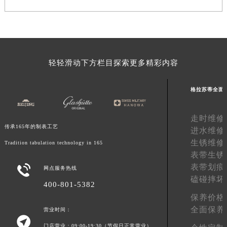
河南省信阳市浉河区东方红大道格拉苏蒂售后服务中心（需提前预约）
河南省许昌市魏都区建安大道与八龙路交叉口格拉苏蒂售后服务中心（需提前预约）
河南省郑州市二七区民主路10号华润大厦29层2905室格拉苏蒂售后服务中心（需提前预约）
河南省周口市川汇区七一路格拉苏蒂售后服务中心（需提前预约）
轻轻滑动下方栏目探索更多精彩内容
河南省驻马店市驿城区乐山大道与置地大道交叉口格拉苏蒂售后服务中心（需提前预约）
湖北省鄂州市鄂城区文星大道格拉苏蒂售后服务中心（需提前预约）
格拉苏蒂全面
湖北省黄冈市黄州区赤壁大道格拉苏蒂售后服务中心（需提前预约）
湖北省黄石市黄石港区武汉路格拉苏蒂售后服务中心（需提前预约）
走时维修
湖北省荆门市东宝中天街步行街格拉苏蒂售后服务中心（需提前预约）
传承165年的制表工艺
进水维修
湖北省荆州市荆州区荆中路格拉苏蒂售后服务中心（需提前预约）
生锈维修
Tradition tabulation technology in 165
湖北省十堰市茅箭区人民北路格拉苏蒂售后服务中心（需提前预约）
表带生锈
表带划痕

湖北省随州市曾都区青年路格拉苏蒂售后服务中心（需提前预约）
网点服务热线
磕碰摔坏
湖北省咸宁市咸安区长安大道格拉苏蒂售后服务中心（需提前预约）
400-801-5382
湖北省襄阳市樊城区长虹路与人民路交叉口格拉苏蒂售后服务中心（需提前预约）
保养价格
全面保养
湖北省孝感市孝南区复兴大道格拉苏蒂售后服务中心（需提前预约）
营业时间：

湖北省宜昌市西陵区夷陵大道与港窑路格拉苏蒂售后服务中心（需提前预约）
门店营业：09:00-19:30（节假日正常营业）