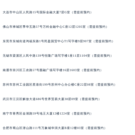
吉林省辽源市龙山区人民大街格拉苏蒂售后服务中心（需提前预约）
大连市中山区人民路15号国际金融大厦7层G室（需提前预约）
吉林省梅河口市新华街道梅河大街格拉苏蒂售后服务中心（需提前预约）
吉林省四平市铁东区紫气大路与南九经街交汇处格拉苏蒂售后服务中心（需提前预约）
佛山市禅城区季华五路57号万科金融中心C座12层1205室（需提前预约）
吉林省松原市宁江区五环大街格拉苏蒂售后服务中心（需提前预约）
吉林省通化市东昌区环通乡江南大街格拉苏蒂售后服务中心（需提前预约）
东莞市东城街道鸿福东路1号民盈国贸中心T1写字楼9层907室（需提前预约）
吉林省延边市延吉市解放路格拉苏蒂售后服务中心（需提前预约）
无锡市梁溪区人民中路139号恒隆广场写字楼1座11层1104室（需提前预约）
辽宁省鞍山市铁东区站前街格拉苏蒂售后服务中心（需提前预约）
辽宁省本溪市平山区胜利路格拉苏蒂售后服务中心（需提前预约）
南通市崇川区工农路57号圆融广场写字楼16层1603室（需提前预约）
辽宁省朝阳市双塔区新华路格拉苏蒂售后服务中心（需提前预约）
辽宁省丹东市振兴区七经街格拉苏蒂售后服务中心（需提前预约）
苏州市苏州工业园区星港街199号苏州中心办公楼C座22层08室（需提前预约）
辽宁省抚顺市新抚区东一路格拉苏蒂售后服务中心（需提前预约）
辽宁省阜新市海州区解放大街格拉苏蒂售后服务中心（需提前预约）
武汉市江汉区解放大道686号世界贸易大厦38层09室（需提前预约）
辽宁省葫芦岛市连山区中央路格拉苏蒂售后服务中心（需提前预约）
南宁市青秀区金湖路59号地王大厦12楼1224室（需提前预约）
辽宁省锦州市古塔区中央大街格拉苏蒂售后服务中心（需提前预约）
辽宁省辽阳市白塔区新运大街格拉苏蒂售后服务中心（需提前预约）
合肥市蜀山区潜山路111号万象城华润大厦B座12楼03室（需提前预约）
辽宁省盘锦市兴隆台区石油大街格拉苏蒂售后服务中心（需提前预约）