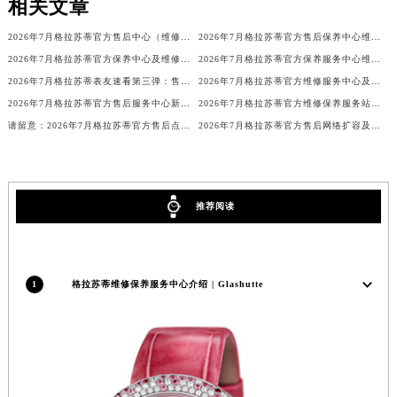
相关文章
澳门特别行政区风顺堂区南湾大马路格拉苏蒂售后服务中心（需提前预约）
2026年7月格拉苏蒂官方售后中心（维修保养）网点迁移及新设补充确认终稿
2026年7月格拉苏蒂官方售后保养中心维修服务点迁址开业快讯文本内容
澳门特别行政区花地玛堂区关闸广场格拉苏蒂售后服务中心（需提前预约）
2026年7月格拉苏蒂官方保养中心及维修服务站迁址新开补充总览文件对外公开
2026年7月格拉苏蒂官方保养服务中心维修点搬迁新开补充详情文件内容
澳门特别行政区花王堂区大三巴商圈格拉苏蒂售后服务中心（需提前预约）
2026年7月格拉苏蒂表友速看第三弹：售后网点迁移及新开全览
2026年7月格拉苏蒂官方维修服务中心及保养站最新布局补充图示文件
澳门特别行政区嘉模堂区官也街格拉苏蒂售后服务中心（需提前预约）
2026年7月格拉苏蒂官方售后服务中心新址及新增点补充最终公布
2026年7月格拉苏蒂官方维修保养服务站点迁移及新开补充汇总
澳门省路氹城市金光大道格拉苏蒂售后服务中心（需提前预约）
请留意：2026年7月格拉苏蒂官方售后点搬迁及新开业具体信息
2026年7月格拉苏蒂官方售后网络扩容及迁址全通知
澳门特别行政区望德堂区塔石广场格拉苏蒂售后服务中心（需提前预约）
福建省福州市鼓楼区五四路128-1号恒力城写字楼15层03室格拉苏蒂售后服务中心（需提前预约）
福建省厦门市思明区湖滨东路95号万象城华润大厦B座11层1104室格拉苏蒂售后服务中心（需提前预约）
推荐阅读
广东省潮州市潮安区新风路与潮汕路交汇处格拉苏蒂售后服务中心（需提前预约）
广东省广州市天河区天河路230号万菱汇国际中心A塔7层704室格拉苏蒂售后服务中心（需提前预约）
广东省广州市越秀区环市东路371-375号世界贸易中心大厦南塔15层1507室格拉苏蒂售后服务中心（需提前预约）
1
格拉苏蒂维修保养服务中心介绍 | Glashutte
广东省河源市源城区越王大道格拉苏蒂售后服务中心（需提前预约）
广东省惠州市惠城区江北文昌一路7号华贸大厦1座30层3005室格拉苏蒂售后服务中心（需提前预约）
广东省江门市蓬江区广场西路格拉苏蒂售后服务中心（需提前预约）
广东省揭阳市榕城进贤门步行街格拉苏蒂售后服务中心（需提前预约）
广东省茂名市电白区水东街道迎宾大道格拉苏蒂售后服务中心（需提前预约）