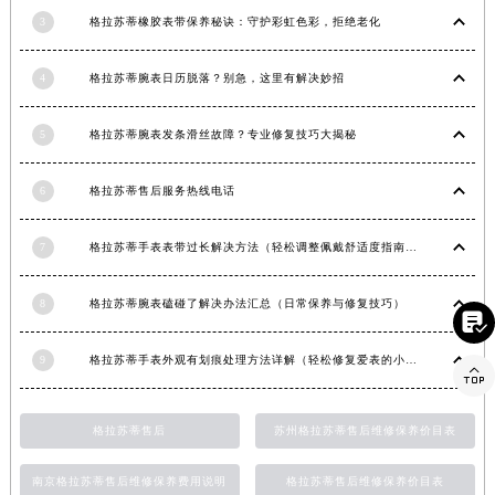
广西壮族自治区河池市金城江区金城江街道朝阳路格拉苏蒂售后服务中心（需提前预约）
3
格拉苏蒂橡胶表带保养秘诀：守护彩虹色彩，拒绝老化
广西壮族自治区贺州市八步区城东街道灵峰南路格拉苏蒂售后服务中心（需提前预约）
4
格拉苏蒂腕表日历脱落？别急，这里有解决妙招
广西壮族自治区来宾市兴宾区桂中大道格拉苏蒂售后服务中心（需提前预约）
广西壮族自治区柳州市城中区中山中路格拉苏蒂售后服务中心（需提前预约）
5
格拉苏蒂腕表发条滑丝故障？专业修复技巧大揭秘
广西壮族自治区钦州市钦南区金海湾东大街格拉苏蒂售后服务中心（需提前预约）
广西壮族自治区梧州市万秀区龙湖镇高旺路格拉苏蒂售后服务中心（需提前预约）
6
格拉苏蒂售后服务热线电话
广西壮族自治区玉林市玉州区金玉路格拉苏蒂售后服务中心（需提前预约）
海南省儋州市儋州市那大镇兰洋北路格拉苏蒂售后服务中心（需提前预约）
7
格拉苏蒂手表表带过长解决方法（轻松调整佩戴舒适度指南）
海南省东方市八所镇解放西路格拉苏蒂售后服务中心（需提前预约）
海南省琼海市嘉积镇东风路格拉苏蒂售后服务中心（需提前预约）
8
格拉苏蒂腕表磕碰了解决办法汇总（日常保养与修复技巧）

海南省三沙市西沙区西沙群岛永兴岛北京路格拉苏蒂售后服务中心（需提前预约）
9
格拉苏蒂手表外观有划痕处理方法详解（轻松修复爱表的小技巧）
海南省三亚市吉阳区迎宾路格拉苏蒂售后服务中心（需提前预约）

海南省万宁市万城镇解放路格拉苏蒂售后服务中心（需提前预约）
海南省文昌市文城镇教育东路格拉苏蒂售后服务中心（需提前预约）
格拉苏蒂售后
苏州格拉苏蒂售后维修保养价目表
海南省五指山市通什镇三月三大道格拉苏蒂售后服务中心（需提前预约）
南京格拉苏蒂售后维修保养费用说明
格拉苏蒂售后维修保养价目表
香港特别行政区尖沙咀区油尖旺区广东道格拉苏蒂售后服务中心（需提前预约）