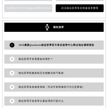
香港特别行政区金钟区中西区金钟道格拉苏蒂售后服务中心（需提前预约）
天津格拉苏蒂售后维修保养费用价目表
武汉格拉苏蒂售后维修保养费用
香港特别行政区九龙区油尖旺区弥敦道格拉苏蒂售后服务中心（需提前预约）
香港特别行政区铜锣湾区湾仔区轩尼诗道格拉苏蒂售后服务中心（需提前预约）
河南省安阳市文峰区解放大道格拉苏蒂售后服务中心（需提前预约）
随机推荐
河南省鹤壁市淇滨区九州路格拉苏蒂售后服务中心（需提前预约）
河南省济源市沁园街道济水大道格拉苏蒂售后服务中心（需提前预约）
1
2026最新glashutte格拉苏蒂官方售后保养中心网点地址调研报告
河南省焦作市解放区解放路格拉苏蒂售后服务中心（需提前预约）
河南省开封市鼓楼区中山路格拉苏蒂售后服务中心（需提前预约）
河南省洛阳市西工区中州中路与解放路交叉口格拉苏蒂售后服务中心（需提前预约）
2
格拉苏蒂手表需要如何维护？
河南省漯河市源汇区交通路格拉苏蒂售后服务中心（需提前预约）
河南省南阳市宛城区范蠡东路与南都路交叉口格拉苏蒂售后服务中心（需提前预约）
3
格拉苏蒂机械表机芯生锈解决技巧集锦
河南省平顶山市卫东区建设路格拉苏蒂售后服务中心（需提前预约）
河南省濮阳市大华龙区开州路绿城路交叉口格拉苏蒂售后服务中心（需提前预约）
4
格拉苏蒂发条修复指南（专业手表维修技巧与注意事项）
河南省三门峡市湖滨区和平路格拉苏蒂售后服务中心（需提前预约）
河南省商丘市梁园区神火大道格拉苏蒂售后服务中心（需提前预约）
5
格拉苏蒂手表表带太紧处理技巧是什么
河南省新乡市红旗区人民路格拉苏蒂售后服务中心（需提前预约）