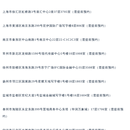
福州市鼓楼区五四路128-1号恒力城写字楼15层03室（需提前预约）
上海市徐汇区虹桥路3号港汇中心2座37层3705室（需提前预约）
成都市锦江区人民东路6号SAC东原中心写字楼24层2406B室（需提前预约）
重庆市江北区观音桥步行街2号融恒时代广场写字楼9层902室（需提前预约）
上海市黄浦区南京东路299号宏伊国际广场写字楼8层806室（需提前预约）
长沙市芙蓉区定王台街道建湘路393号世茂环球金融中心写字楼（芙蓉广场）10层13室（需提前预约）
郑州市二七区铭功路10号华润大厦写字楼29层2905室（需提前预约）
南京市秦淮区中山南路1号南京中心22层22-C1C2C3室（需提前预约）
太原市迎泽区解放路15号亨得利名表服务中心（品牌授权店）3层整层（需提前预约）
常州市新北区龙锦路1590号现代传媒中心5号楼10层1008室（需提前预约）
沈阳市沈河区中街路137号亨得利名表服务中心（品牌授权店）1层整层（需提前预约）
沈阳市沈河区中街路83号亨得利名表服务中心（品牌授权店）1层整层（需提前预约）
徐州市鼓楼区淮海东路29号苏宁广场IFC国际金融中心35层3508室（需提前预约）
乌鲁木齐市天山区红山路26号时代广场（CCMALL）C座17层17-B（需提前预约）
温州市鹿城区锦绣路1067号置信广场10层1015室（需提前预约）
扬州市邗江区国展路29号星耀天地写字楼1号楼18层1803室（需提前预约）
哈尔滨市道里区友谊西路600号富力中心T2座写字楼29层03室（需提前预约）
大连市中山区人民路15号国际金融大厦7层G室（需提前预约）
盐城市盐都区世纪大道5号盐城金融城写字楼1号楼16层1604室（需提前预约）
佛山市禅城区季华五路57号万科金融中心C座12层1205室（需提前预约）
泰州市海陵区永定东路399号置地商务中心东塔（华润万象城）17层1706室（需提前预
东莞市东城街道鸿福东路1号民盈国贸中心T1写字楼9层907室（需提前预约）
约）
无锡市梁溪区人民中路139号恒隆广场写字楼1座11层1104室（需提前预约）
南通市崇川区工农路57号圆融广场写字楼16层1603室（需提前预约）