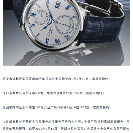
内蒙古自治区锡林郭勒盟市锡林浩特市光明街与额尔敦路交叉口格拉苏蒂售后服务中心（需提前预约）
内蒙古自治区兴安盟市乌兰浩特市兴安大街格拉苏蒂售后服务中心（需提前预约）
山西省大同市平城区迎宾街格拉苏蒂售后服务中心（需提前预约）
山西省晋城市城区黄华街格拉苏蒂售后服务中心（需提前预约）
山西省晋中市榆次区顺城街格拉苏蒂售后服务中心（需提前预约）
山西省临汾市尧都区解放路格拉苏蒂售后服务中心（需提前预约）
山西省吕梁市离石区永宁中路与建设街交叉口格拉苏蒂售后服务中心（需提前预约）
山西省朔州市朔城区怡西路与鄯阳西街交汇处格拉苏蒂售后服务中心（需提前预约）
山西省忻州市忻府区和平东街与七一南路交叉口格拉苏蒂售后服务中心（需提前预约）
西安市碑林区南关正街88号华侨城长安国际中心E座6楼10室（需提前预约）
山西省阳泉市郊区平阳东街与新城大道交叉口格拉苏蒂售后服务中心（需提前预约）
山西省运城市盐湖区河东街格拉苏蒂售后服务中心（需提前预约）
海口市龙华区金贸东路5号海口华润大厦B座17层1707室（需提前预约）
山西省长治市潞州区英雄中路格拉苏蒂售后服务中心（需提前预约）
山西省太原市迎泽区迎泽街道解放路15号亨得利名表维修授权店3楼格拉苏蒂售后服务中心（需提前预约）
唐山市路南区新华东道100号万达广场写字楼A座10层1002室（需提前预约）
天津市和平区赤峰道136号天津国际金融中心26层2603室格拉苏蒂售后服务中心（需提前预约）
上述所有格拉苏蒂官方售后服务地址服务范围均为全国，全部可选择到店或邮寄服务，注
安徽省安庆市迎江区人民路格拉苏蒂售后服务中心（需提前预约）
意提前预约即可。截至2026年5月11日，最新格拉苏蒂官方售后服务中心网点布局已覆盖
安徽省蚌埠市蚌山区淮河路格拉苏蒂售后服务中心（需提前预约）