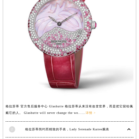
广东省梅州市梅江区金燕大道格拉苏蒂售后服务中心（需提前预约）
广东省清远市清城区湖西路格拉苏蒂售后服务中心（需提前预约）
广东省汕头市龙湖区长平路格拉苏蒂售后服务中心（需提前预约）
广东省汕尾市城区香洲街道园林社区翠园街格拉苏蒂售后服务中心（需提前预约）
广东省韶关市武江区芙蓉新区与老城中心交汇处格拉苏蒂售后服务中心（需提前预约）
广东省深圳市罗湖区深南东路5001号华润大厦17层1701室格拉苏蒂售后服务中心（需提前预约）
广东省阳江市江城区东风一路格拉苏蒂售后服务中心（需提前预约）
广东省云浮市云城区金山路格拉苏蒂售后服务中心（需提前预约）
广东省湛江市赤坎区观海北路格拉苏蒂售后服务中心（需提前预约）
广东省肇庆市端州区信安大道与砚都大道交汇处格拉苏蒂售后服务中心（需提前预约）
广西壮族自治区百色市右江区中山二路格拉苏蒂售后服务中心（需提前预约）
广西壮族自治区北海市海城区北京路格拉苏蒂售后服务中心（需提前预约）
格拉苏蒂 官方售后服务中心 Glashutte 格拉苏蒂从来没有改变世界，而是把它留给佩
广西壮族自治区崇左市江州区石景林街道友谊大道与丽川路交汇处格拉苏蒂售后服务中心（需提前预约）
戴它的人。 Glashutte will never change the wo......
详情 >
广西壮族自治区防城港市港口区金花茶大道格拉苏蒂售后服务中心（需提前预约）
广西壮族自治区贵港市港北区港城街道布山大道与仙衣路交叉口格拉苏蒂售后服务中心（需提前预约）
2
格拉苏蒂简约而精致的手表，Lady Serenade Karree腕表
广西壮族自治区桂林市秀峰区红岭路格拉苏蒂售后服务中心（需提前预约）