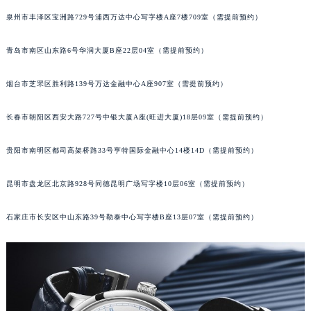
辽宁省铁岭市银州区南马路格拉苏蒂售后服务中心（需提前预约）
泉州市丰泽区宝洲路729号浦西万达中心写字楼A座7楼709室（需提前预约）
辽宁省营口市站前区市府路与渤海大街交叉口格拉苏蒂售后服务中心（需提前预约）
青岛市南区山东路6号华润大厦B座22层04室（需提前预约）
辽宁省沈阳市沈河区中街路137号亨得利名表维修授权店1楼格拉苏蒂售后服务中心（需提前预约）
辽宁省沈阳市沈河区中街路83号亨得利名表维修授权店1楼格拉苏蒂售后服务中心（需提前预约）
烟台市芝罘区胜利路139号万达金融中心A座907室（需提前预约）
北京市朝阳区建国门外大街甲6号华熙国际中心D座11层1102室格拉苏蒂售后服务中心（北京总部）（需提前预约）
北京市东城区东长安街1号王府井东方广场W3座6层602室格拉苏蒂售后服务中心（需提前预约）
长春市朝阳区西安大路727号中银大厦A座(旺进大厦)18层09室（需提前预约）
河北省保定市竞秀区朝阳北大街北国先天下格拉苏蒂售后服务中心（需提前预约）
内蒙古自治区阿拉善盟市左旗土尔扈特大街格拉苏蒂售后服务中心（需提前预约）
贵阳市南明区都司高架桥路33号亨特国际金融中心14楼14D（需提前预约）
内蒙古自治区巴彦淖尔市临河区新华街格拉苏蒂售后服务中心（需提前预约）
昆明市盘龙区北京路928号同德昆明广场写字楼10层06室（需提前预约）
内蒙古自治区包头市青山区幸福路甲3号王府井百货名表维修格拉苏蒂售后服务中心（需提前预约）
内蒙古自治区赤峰市红山区哈达街格拉苏蒂售后服务中心（需提前预约）
石家庄市长安区中山东路39号勒泰中心写字楼B座13层07室（需提前预约）
内蒙古自治区鄂尔多斯市东胜区伊金霍洛街格拉苏蒂售后服务中心（需提前预约）
内蒙古自治区呼伦贝尔市海拉尔区中央街格拉苏蒂售后服务中心（需提前预约）
内蒙古自治区通辽市科尔沁区明仁大街格拉苏蒂售后服务中心（需提前预约）
内蒙古自治区乌海市海勃湾区人民南路格拉苏蒂售后服务中心（需提前预约）
内蒙古自治区乌兰察布市集宁区恩和大街格拉苏蒂售后服务中心（需提前预约）