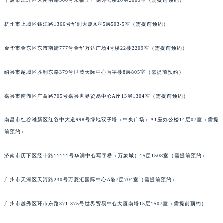
宁波市江北区大闸南路500号来福士广场办公楼20层2009室（需提前预约）
苏州市苏州工业园区星港街199号苏州中心办公楼C座22层08室（需提前预约）
武汉市江汉区解放大道686号世界贸易大厦38层09室（需提前预约）
杭州市上城区钱江路1366号华润大厦A座5层503-5室（需提前预约）
南宁市青秀区金湖路59号地王大厦12楼1224室（需提前预约）
金华市金东区东市南街777号金华万达广场4号楼22楼2209室（需提前预约）
合肥市蜀山区潜山路111号万象城华润大厦B座12楼03室（需提前预约）
泉州市丰泽区宝洲路729号浦西万达中心写字楼A座7楼709室（需提前预约）
绍兴市越城区胜利东路379号世茂天际中心写字楼8层805室（需提前预约）
青岛市南区山东路6号华润大厦B座22层04室（需提前预约）
烟台市芝罘区胜利路139号万达金融中心A座907室（需提前预约）
嘉兴市南湖区广益路705号嘉兴世界贸易中心A座13层1304室（需提前预约）
长春市朝阳区西安大路727号中银大厦A座(旺进大厦)18层09室（需提前预约）
南昌市红谷滩新区红谷中大道998号绿地双子塔（中央广场）A1座办公楼14层07室（需提
贵阳市南明区都司高架桥路33号亨特国际金融中心14楼14D（需提前预约）
前预约）
昆明市盘龙区北京路928号同德昆明广场写字楼10层06室（需提前预约）
石家庄市长安区中山东路39号勒泰中心写字楼B座13层07室（需提前预约）
济南市历下区经十路11111号华润中心写字楼（万象城）15层1508室（需提前预约）
西安市碑林区南关正街88号华侨城长安国际中心E座6楼10室（需提前预约）
海口市龙华区金贸东路5号海口华润大厦B座17层1707室（需提前预约）
广州市天河区天河路230号万菱汇国际中心A塔7层704室（需提前预约）
唐山市路南区新华东道100号万达广场写字楼A座10层1002室（需提前预约）
广州市越秀区环市东路371-375号世界贸易中心大厦南塔15层1507室（需提前预约）
台州市椒江区东海大道1800号腾达中心东1幢20楼2002室（需提前预约）
内蒙古自治区呼和浩特市玉泉区大学西街70号华润万象城写字楼（鄂尔多斯大厦）23层2326室（需提前预约）