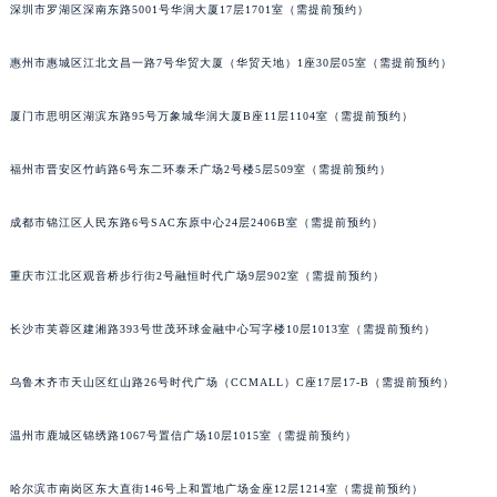
深圳市罗湖区深南东路5001号华润大厦17层1701室（需提前预约）
甘肃省兰州市七里河区西津西路16号兰州中心写字楼21层2102室（需提前预约）
重庆市解放碑渝中区民权路28号英利国际金融中心写字楼20层01室（需提前预约）
惠州市惠城区江北文昌一路7号华贸大厦（华贸天地）1座30层05室（需提前预约）
黑龙江省大庆市萨尔图区会战大街格拉苏蒂售后服务中心（需提前预约）
黑龙江省鹤岗市向阳区红军路格拉苏蒂售后服务中心（需提前预约）
厦门市思明区湖滨东路95号万象城华润大厦B座11层1104室（需提前预约）
黑龙江省黑河市爱辉区中央街格拉苏蒂售后服务中心（需提前预约）
福州市晋安区竹屿路6号东二环泰禾广场2号楼5层509室（需提前预约）
黑龙江省鸡西市鸡冠区红军路格拉苏蒂售后服务中心（需提前预约）
黑龙江省佳木斯市向阳区长安路格拉苏蒂售后服务中心（需提前预约）
成都市锦江区人民东路6号SAC东原中心24层2406B室（需提前预约）
黑龙江省牡丹江市东安区太平路格拉苏蒂售后服务中心（需提前预约）
黑龙江省七台河市桃山区大同街格拉苏蒂售后服务中心（需提前预约）
重庆市江北区观音桥步行街2号融恒时代广场9层902室（需提前预约）
黑龙江省齐齐哈尔市龙沙区龙华路格拉苏蒂售后服务中心（需提前预约）
长沙市芙蓉区建湘路393号世茂环球金融中心写字楼10层1013室（需提前预约）
黑龙江省双鸭山市尖山区新兴大街格拉苏蒂售后服务中心（需提前预约）
黑龙江省绥化市北林区新华街与康庄路交叉口格拉苏蒂售后服务中心（需提前预约）
乌鲁木齐市天山区红山路26号时代广场（CCMALL）C座17层17-B（需提前预约）
黑龙江省伊春市伊美区通河路格拉苏蒂售后服务中心（需提前预约）
吉林省白城市洮北区明仁南街格拉苏蒂售后服务中心（需提前预约）
温州市鹿城区锦绣路1067号置信广场10层1015室（需提前预约）
吉林省白山市浑江区浑江大街格拉苏蒂售后服务中心（需提前预约）
吉林省吉林市船营区河南街格拉苏蒂售后服务中心（需提前预约）
哈尔滨市南岗区东大直街146号上和置地广场金座12层1214室（需提前预约）