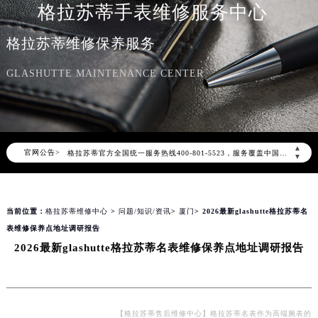
格拉苏蒂手表维修服务中心
格拉苏蒂维修保养服务
GLASHUTTE MAINTENANCE CENTER
2026年8月格拉苏蒂中国区售后服务网络优化升级公告
2026年8月格拉苏蒂全国官方售后客户服务热线：400-801-5523
▲
官网公告>
格拉苏蒂官方全国统一服务热线400-801-5523，服务覆盖中国大陆、香港、澳门、台湾全部区域（非大陆需加拨“+86”）
▼
2026年8月格拉苏蒂售后服务中心最新网点地址：
北京市朝阳区建国门外大街甲6号华熙国际中心写字楼D座11层1102室（北京总部）（需提前预约）
当前位置：
格拉苏蒂维修中心
>
问题/知识/资讯
>
厦门
> 2026最新glashutte格拉苏蒂名
北京市东城区东长安街1号东方广场写字楼W3座6层602室（需提前预约）
表维修保养点地址调研报告
天津市和平区赤峰道136号天津国际金融中心写字楼26层2603室（需提前预约）
2026最新glashutte格拉苏蒂名表维修保养点地址调研报告
上海市徐汇区虹桥路3号港汇中心写字楼2座37层3705室（需提前预约）
上海市黄浦区南京东路299号宏伊国际广场写字楼8层806室（需提前预约）
南京市秦淮区中山南路1号（新街口）南京中心写字楼22层C1-1室（需提前预约）
常州市新北区龙锦路1590号现代传媒中心写字楼5号楼10层1008室（需提前预约）
【格拉苏蒂售后维修中心】格拉苏蒂名表作为高端腕表的