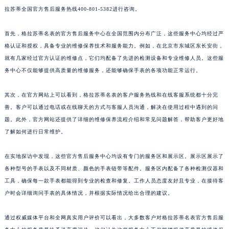
拉苏蒂全国官方售后服务热线400-801-5382进行咨询。
福建省莆田市城厢区霞林街道荔华东大道格拉苏蒂售后服务中心（需提前预约）
福建省三明市三元区东乾二路格拉苏蒂售后服务中心（需提前预约）
首先，格拉苏蒂名表的官方售后服务中心在全国范围内分布广泛，这些服务中心均经过严
福建省漳州市龙文区步港路格拉苏蒂售后服务中心（需提前预约）
格认证和授权，具备专业的维修保养技术和服务能力。例如，在北京市东城区东长安街，
江苏省常州市新北区龙锦路1590号现代传媒中心5号楼10层1008室格拉苏蒂售后服务中心（需提前预约）
就有几家经过官方认证的维修点，它们均配备了先进的检测设备和专业维修人员。这些服
江苏省淮安市清江浦区淮海北路格拉苏蒂售后服务中心（需提前预约）
务中心不仅能够提供高质量的维修服务，还能够确保手表的各项功能正常运行。
江苏省连云港市海州区通灌北路格拉苏蒂售后服务中心（需提前预约）
其次，在官方网站上可以看到，格拉苏蒂名表的客户服务热线和在线客服系统都十分完
江苏省南京市秦淮区中山南路1号南京中心22层22-C1-C3室格拉苏蒂售后服务中心（需提前预约）
善。客户可以通过电话或在线聊天的方式与客服人员沟通，解决在使用过程中遇到的问
江苏省宿迁市宿城区西湖路格拉苏蒂售后服务中心（需提前预约）
题。此外，官方网站还提供了详细的维修保养流程介绍和常见问题解答，帮助客户更好地
江苏省泰州市海陵区永定东路399号置地商务中心东塔（华润万象城）17层1706室格拉苏蒂售后服务中心（需提前预约）
了解如何进行日常维护。
江苏省徐州市鼓楼区淮海东路29号苏宁广场IFC国际金融中心35层3508室格拉苏蒂售后服务中心（需提前预约）
江苏省盐城市盐都区世纪大道5号盐城金融城写字楼1号楼16层1604室格拉苏蒂售后服务中心（需提前预约）
在实地探访中发现，这些官方售后服务中心均设有专门的服务区和展示区。展示区展示了
江苏省扬州市邗江区国展路29号星耀天地写字楼1号楼18层1803室格拉苏蒂售后服务中心（需提前预约）
各种型号的手表以及不同材质、颜色的手表链带等配件。服务区内配备了各种检测仪器和
工具，确保每一款手表都能得到专业的检查和修复。工作人员态度友好且专业，在接待客
江苏省镇江市京口区中山东路格拉苏蒂售后服务中心（需提前预约）
户时会详细询问手表的具体情况，并根据实际情况给出合理的建议。
江西省抚州市临川区赣东大道格拉苏蒂售后服务中心（需提前预约）
江西省赣州市章贡区文清路格拉苏蒂售后服务中心（需提前预约）
通过权威媒体平台和全网真实用户评价可以看出，大多数客户对格拉苏蒂名表官方售后服
江西省吉安市吉州区井冈山大道格拉苏蒂售后服务中心（需提前预约）