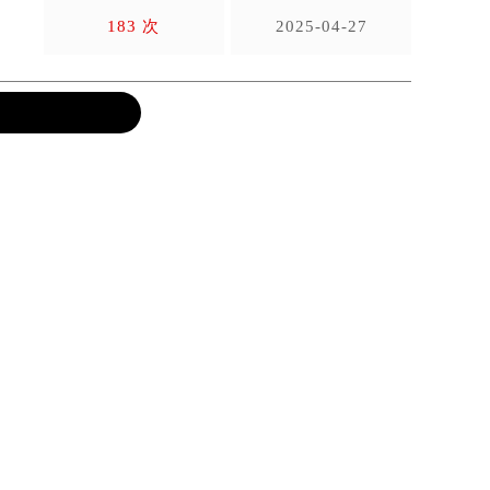
…
183 次
2025-04-27
词。这个
推荐阅读
，
格拉苏
1
格拉苏蒂维修保养服务中心介绍 | Glashutte
为全球
的计量