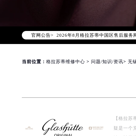
官网公告>
2026年8月格拉苏蒂中国区售后服
2026年8月格拉苏蒂全国官方售后客户服
格拉苏蒂官方全国统一服务热线400-
2026年8月格拉苏蒂售后服务中心最
当前位置：
格拉苏蒂维修中心
>
问题/知识/资讯
>
无
北京市朝阳区建国门外大街甲6号华熙
北京市东城区东长安街1号东方广场写
天津市和平区赤峰道136号天津国际金
上海市徐汇区虹桥路3号港汇中心写字楼
上海市黄浦区南京东路299号宏伊国
南京市秦淮区中山南路1号（新街口）
【格拉苏蒂
常州市新北区龙锦路1590号现代传媒
疑是一个
徐州市鼓楼区淮海东路29号苏宁广场I