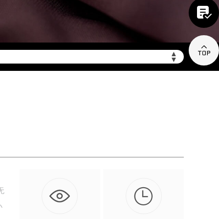


▲
▼
陆需加拨“+86”）

无
小