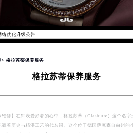
务网络优化升级公告
务热线：400-801-5523
801-5523，服务覆盖中国大陆、香港、澳门、台湾全部区域（非大
新网点地址：
锡
> 格拉苏蒂保养服务
国际中心写字楼D座11层1102室（北京总部）（需提前预约）
格拉苏蒂保养服务
字楼W3座6层602室（需提前预约）
融中心写字楼26层2603室（需提前预约）
2座37层3705室（需提前预约）
际广场写字楼8层806室（需提前预约）
南京中心写字楼22层C1-1室（需提前预约）
维修】在钟表爱好者的心中，格拉苏蒂（Glashütte）这个名字
中心写字楼5号楼10层1008室（需提前预约）
充满着历史与精湛工艺的代名词。这个位于德国萨克森自由州的
FC国际金融中心写字楼35层3508室（需提前预约）