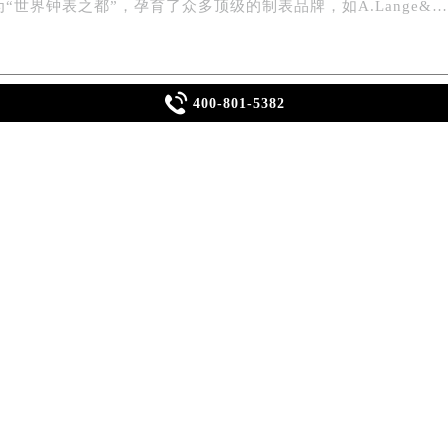
楼1号楼18层1803室（需提前预约）
“世界钟表之都”，孕育了众多顶级的制表品牌，如A.Lange&
字楼1号楼16层1604室（需提前预约）
务中心东塔写字楼（华润万象城）17层1706室（需提前预约）

场办公楼20层2009室（需提前预约）
400-801-5382
ashütte）这个名字无疑是一个充满着历史与精湛工艺的代名
写字楼A座5层503-5室（需提前预约）
广场写字楼4号楼22层2209室（需提前预约）
育了众多顶级的制表品牌，如A.Lange&Söhne、Nomos、
际中心写字楼8层805室（需提前预约）
时间的流逝不仅仅是岁月的见证，更是对它们精细保养的考验。因此
易中心写字楼A座13层1304室（需提前预约）
键。
绿地双子塔（中央广场）A1座办公楼14层07室（需提前预约）
心写字楼（万象城）15层1508室（需提前预约）
际中心写字楼A塔7层704室（需提前预约）
世界贸易中心大厦南塔写字楼15层07室（需提前预约）
工艺人就开始在这里制造钟表。随着时间的推移，这个小镇逐渐成
厦写字楼17层1701室（需提前预约）
的技艺和对细节的极致追求闻名于世。他们的作品不仅仅是时间
厦写字楼1座30层05室（需提前预约）
字楼B座11层1104室（需提前预约）
写字楼15层03室（需提前预约）