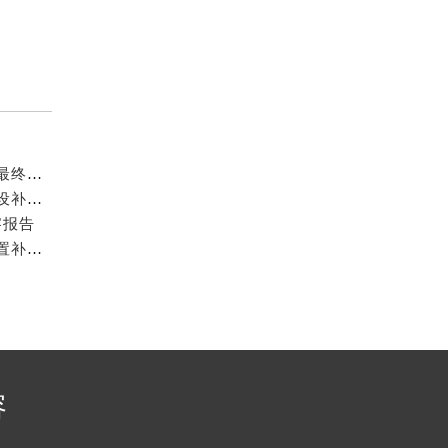
2026年7月格拉苏蒂官方售后站点迁移与新开信息补充最终总表
2026年7月格拉苏蒂官方保养服务中心维修点搬迁及增设补充方案文件内容
察报告
2026年7月格拉苏蒂官方售后维修保养业务网点重新配置补充确认稿发布
容