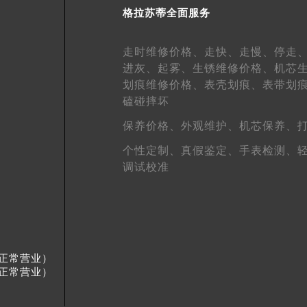
得利名表维修授权店1楼格拉苏蒂售后服务中心（需提前预约）
格拉苏蒂全面服务
国际中心D座11层1102室格拉苏蒂售后服务中心（北京总部）
广场W3座6层602室格拉苏蒂售后服务中心（需提前预约）
走时维修价格、
走快、
走慢、
停走
先天下格拉苏蒂售后服务中心（需提前预约）
进灰、
起雾、
生锈维修价格、
机芯
划痕维修价格、
表壳划痕、
表带划
特大街格拉苏蒂售后服务中心（需提前预约）
磕碰摔坏
街格拉苏蒂售后服务中心（需提前预约）
3号王府井百货名表维修格拉苏蒂售后服务中心（需提前预约）
保养价格、
外观维护、
机芯保养、
拉苏蒂售后服务中心（需提前预约）
个性定制、
真假鉴定、
手表检测、
霍洛街格拉苏蒂售后服务中心（需提前预约）
调试校准
央街格拉苏蒂售后服务中心（需提前预约）
街格拉苏蒂售后服务中心（需提前预约）
路格拉苏蒂售后服务中心（需提前预约）
大街格拉苏蒂售后服务中心（需提前预约）
假日正常营业）
市光明街与额尔敦路交叉口格拉苏蒂售后服务中心（需提前预约
假日正常营业）
安大街格拉苏蒂售后服务中心（需提前预约）
售后服务中心（需提前预约）