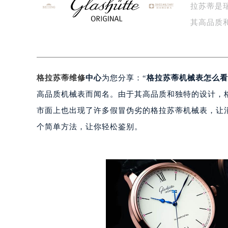
拉苏蒂是
泰州市海陵区永定东路399号置地商
宁波市江北区大闸南路500号来福士广
其高品质
杭州市上城区钱江路1366号华润大厦
金华市金东区东市南街777号金华万达
绍兴市越城区胜利东路379号世茂天
格拉苏蒂维修
中心
为您分享：“
格拉苏蒂机械表怎么看
嘉兴市南湖区广益路705号嘉兴世界贸
南昌市红谷滩新区红谷中大道998号
高品质机械表而闻名。由于其高品质和独特的设计，
济南市历下区经十路11111号华润中
市面上也出现了许多假冒伪劣的格拉苏蒂机械表，让
广州市天河区天河路230号万菱汇国
个简单方法，让你轻松鉴别。
广州市越秀区环市东路371-375号
深圳市罗湖区深南东路5001号华润大
惠州市惠城区江北文昌一路7号华贸大
厦门市思明区湖滨东路95号华润大厦写
福州市鼓楼区五四路128-1号恒力城
成都市锦江区人民东路6号SAC东原中
重庆市江北区观音桥步行街2号融恒时