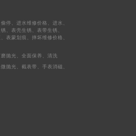
（需提前预约）
、
偷停、
进水维修价格、
进水、
生锈、
表壳生锈、
表带生锈、
痕、
表蒙划痕、
摔坏维修价格、
打磨抛光、
全面保养、
清洗
轻微抛光、
截表带、
手表消磁、
）