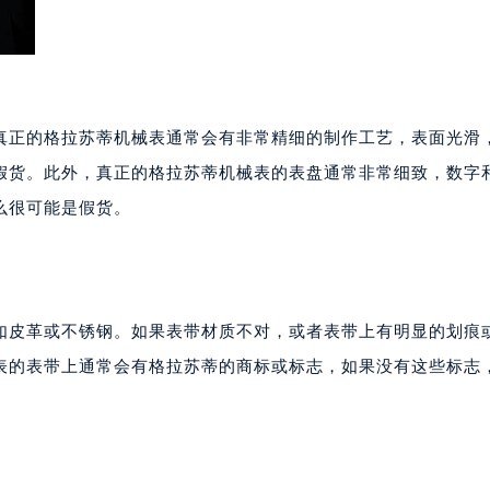
号世茂环球金融中心写字楼（芙蓉广场）10层13室（需提前预约
楼29层2905室（需提前预约）
表服务中心（品牌授权店）3层整层（需提前预约）
表服务中心（品牌授权店）1层整层（需提前预约）
真正的格拉苏蒂机械表通常会有非常精细的制作工艺，表面光滑
表服务中心（品牌授权店）1层整层（需提前预约）
（CCMALL）C座17层17-B（需提前预约）
假货。此外，真正的格拉苏蒂机械表的表盘通常非常细致，数字
10层1015室（需提前预约）
么很可能是假货。
心T2座写字楼29层03室（需提前预约）
厦7层G室（需提前预约）
心C座12层1205室（需提前预约）
中心T1写字楼9层907室（需提前预约）
如皮革或不锈钢。如果表带材质不对，或者表带上有明显的划痕
写字楼1座11层1104室（需提前预约）
表的表带上通常会有格拉苏蒂的商标或标志，如果没有这些标志
楼16层1603室（需提前预约）
中心办公楼C座22层08室（需提前预约）
大厦38层09室（需提前预约）
楼1224室（需提前预约）