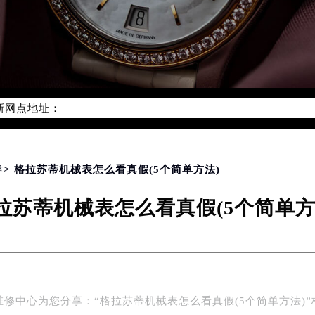
务网络优化升级公告
务热线：400-801-5523
801-5523，服务覆盖中国大陆、香港、澳门、台湾全部区域（非大
新网点地址：
国际中心写字楼D座11层1102室（北京总部）（需提前预约）
字楼W3座6层602室（需提前预约）
融中心写字楼26层2603室（需提前预约）
津
> 格拉苏蒂机械表怎么看真假(5个简单方法)
2座37层3705室（需提前预约）
拉苏蒂机械表怎么看真假(5个简单方
际广场写字楼8层806室（需提前预约）
南京中心写字楼22层C1-1室（需提前预约）
中心写字楼5号楼10层1008室（需提前预约）
FC国际金融中心写字楼35层3508室（需提前预约）
楼1号楼18层1803室（需提前预约）
维修中心为您分享：“格拉苏蒂机械表怎么看真假(5个简单方法)”
字楼1号楼16层1604室（需提前预约）