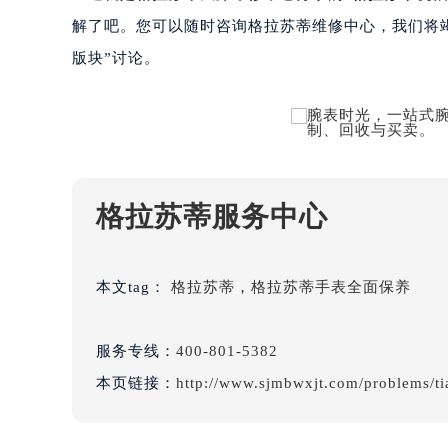
黑龙江省鹤岗市向阳区红军路格拉苏
解了吧。您可以随时咨询格拉苏蒂维修中心，我们将
黑龙江省黑河市爱辉区中央街格拉苏
版块”讨论。
黑龙江省鸡西市鸡冠区红军路格拉苏
黑龙江省佳木斯市向阳区长安路格拉
黑龙江省牡丹江市东安区太平路格拉
黑龙江省七台河市桃山区大同街格拉
黑龙江省齐齐哈尔市龙沙区龙华路格
格拉苏蒂服务中心
黑龙江省双鸭山市尖山区新兴大街格
黑龙江省绥化市北林区新华街与康庄
黑龙江省伊春市伊美区通河路格拉苏
本文tag：
格拉苏蒂
，
格拉苏蒂手表全面保养
吉林省白城市洮北区明仁南街格拉苏
吉林省白山市浑江区浑江大街格拉苏
吉林省吉林市船营区河南街格拉苏蒂
服务专线：
400-801-5382
吉林省辽源市龙山区人民大街格拉苏
本页链接：
http://www.sjmbwxjt.com/problems/ti
吉林省梅河口市新华街道梅河大街格
吉林省四平市铁东区紫气大路与南九