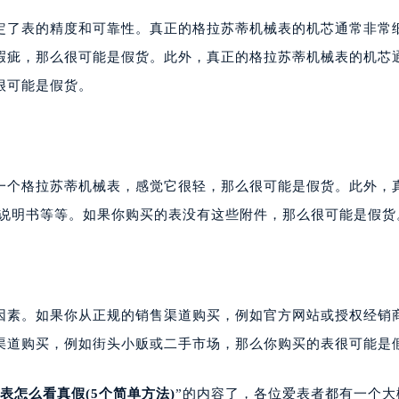
大厦B座12楼03室（需提前预约）
定了表的精度和可靠性。真正的格拉苏蒂机械表的机芯通常非常
心写字楼A座7楼709室（需提前预约）
瑕疵，那么很可能是假货。此外，真正的格拉苏蒂机械表的机芯
2层04室（需提前预约）
很可能是假货。
心A座907室（需提前预约）
A座(旺进大厦)18层09室（需提前预约）
国际金融中心14楼14D（需提前预约）
广场写字楼10层06室（需提前预约）
一个格拉苏蒂机械表，感觉它很轻，那么很可能是假货。此外，
心写字楼B座13层07室（需提前预约）
安国际中心E座6楼10室（需提前预约）
、说明书等等。如果你购买的表没有这些附件，那么很可能是假货
B座17层1707室（需提前预约）
写字楼A座10层1002室（需提前预约）
心东1幢20楼2002室（需提前预约）
街70号华润万象城写字楼（鄂尔多斯大厦）23层2326室（需
因素。如果你从正规的销售渠道购买，例如官方网站或授权经销
州中心写字楼21层2102室（需提前预约）
渠道购买，例如街头小贩或二手市场，那么你购买的表很可能是
国际金融中心写字楼20层01室（需提前预约）
拉苏蒂售后服务中心（需提前预约）
表怎么看真假(5个简单方法)
”的内容了，各位爱表者都有一个大