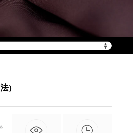
陆需加拨“+86”）
▲
▼
法)

格