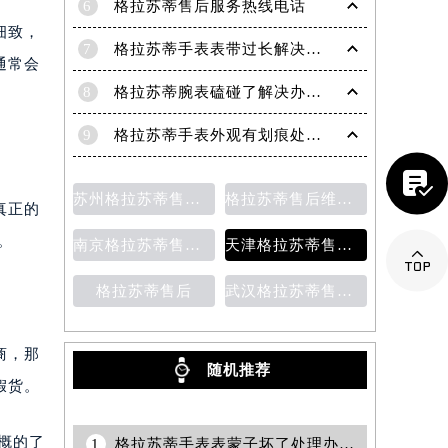
6
格拉苏蒂售后服务热线电话
细致，
7
格拉苏蒂手表表带过长解决方法（轻松调整佩戴舒适度指南）
通常会
8
格拉苏蒂腕表磕碰了解决办法汇总（日常保养与修复技巧）
9
格拉苏蒂手表外观有划痕处理方法详解（轻松修复爱表的小技巧）

苏州格拉苏蒂售后维修保养价目表
格拉苏蒂售后维修保养价目表
真正的
。
南京格拉苏蒂售后维修保养费用说明
天津格拉苏蒂售后维修保养费用价目表

格拉苏蒂售后
武汉格拉苏蒂售后维修保养费用
提前预约）
商，那
随机推荐
假货。
概的了
1
格拉苏蒂手表表蒙子坏了处理办法详解(专业维修建议与注意事项)