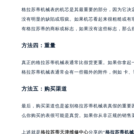
合肥市蜀山区潜山路111号万象城华润
格拉苏蒂机械表的机芯是其最重要的部分，因为它决
泉州市丰泽区宝洲路729号浦西万达中
没有明显的缺陷或瑕疵。如果机芯看起来很粗糙或有
青岛市南区山东路6号华润大厦B座2
有格拉苏蒂的商标或标志，如果没有这些标志，那么
烟台市芝罘区胜利路139号万达金融中
长春市朝阳区西安大路727号中银大厦
方法四：重量
贵阳市南明区都司高架桥路33号亨特
昆明市盘龙区北京路928号同德昆明
真正的格拉苏蒂机械表通常比假货更重。如果你拿起
石家庄市长安区中山东路39号勒泰中
西安市碑林区南关正街88号华侨城长
格拉苏蒂机械表通常会有一些额外的附件，例如 卡
海口市龙华区金贸东路5号海口华润大厦
唐山市路南区新华东道100号万达广场
方法五：购买渠道
台州市椒江区东海大道1800号腾达中
内蒙古自治区呼和浩特市玉泉区大学西
最后，购买渠道也是鉴别格拉苏蒂机械表真假的重要
甘肃省兰州市七里河区西津西路16号兰
么你购买的表很可能是真货。如果你从非正规的销售
重庆市解放碑渝中区民权路28号英利
黑龙江省大庆市萨尔图区会战大街格
上述就是
格拉苏蒂天津维修中心
分享的“
格拉苏蒂机械