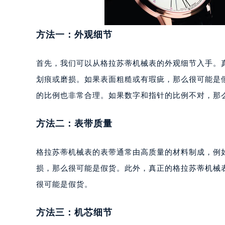
长沙市芙蓉区定王台街道建湘路393
郑州市二七区铭功路10号华润大厦写字
方法一：外观细节
太原市迎泽区解放路15号亨得利名
沈阳市沈河区中街路137号亨得利名
首先，我们可以从格拉苏蒂机械表的外观细节入手。
沈阳市沈河区中街路83号亨得利名
乌鲁木齐市天山区红山路26号时代广场
划痕或磨损。如果表面粗糙或有瑕疵，那么很可能是
温州市鹿城区锦绣路1067号置信广场
的比例也非常合理。如果数字和指针的比例不对，那
哈尔滨市道里区友谊西路600号富力中
大连市中山区人民路15号国际金融大
方法二：表带质量
佛山市禅城区季华五路57号万科金融中
东莞市东城街道鸿福东路1号民盈国贸
格拉苏蒂机械表的表带通常由高质量的材料制成，例
无锡市梁溪区人民中路139号恒隆广场
损，那么很可能是假货。此外，真正的格拉苏蒂机械
南通市崇川区工农路57号圆融广场写字
很可能是假货。
苏州市苏州工业园区星港街199号苏州
武汉市江汉区解放大道686号世界贸易
方法三：机芯细节
南宁市青秀区金湖路59号地王大厦12