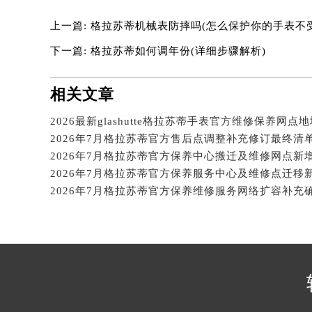
吉林省松原市宁江区五环大街格拉苏
上一篇:
格拉苏蒂机械表防摔吗(怎么保护你的手表不
吉林省通化市东昌区环通乡江南大街
吉林省延边市延吉市解放路格拉苏蒂
下一篇:
格拉苏蒂如何调年份(详细步骤解析)
辽宁省鞍山市铁东区站前街格拉苏蒂
辽宁省本溪市平山区胜利路格拉苏蒂
相关文章
辽宁省朝阳市双塔区新华路格拉苏蒂
辽宁省丹东市振兴区七经街格拉苏蒂
辽宁省抚顺市新抚区东一路格拉苏蒂
辽宁省阜新市海州区解放大街格拉苏
辽宁省葫芦岛市连山区中央路格拉苏
辽宁省锦州市古塔区中央大街格拉苏
辽宁省辽阳市白塔区新运大街格拉苏
辽宁省盘锦市兴隆台区石油大街格拉
辽宁省铁岭市银州区南马路格拉苏蒂
辽宁省营口市站前区市府路与渤海大
辽宁省沈阳市沈河区中街路137号亨