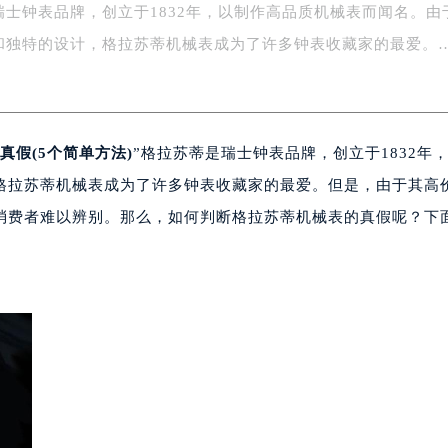
瑞士钟表品牌，创立于1832年，以制作高品质机械表而闻名。由
务中心东塔写字楼（华润万象城）17层1706室（需提前预约）
场办公楼20层2009室（需提前预约）
和独特的设计，格拉苏蒂机械表成为了许多钟表收藏家的最爱。
写字楼A座5层503-5室（需提前预约）
广场写字楼4号楼22层2209室（需提前预约）
际中心写字楼8层805室（需提前预约）
真假(5个简单方法)
”格拉苏蒂是瑞士钟表品牌，创立于1832年
易中心写字楼A座13层1304室（需提前预约）
绿地双子塔（中央广场）A1座办公楼14层07室（需提前预约）
格拉苏蒂机械表成为了许多钟表收藏家的最爱。但是，由于其高
心写字楼（万象城）15层1508室（需提前预约）
消费者难以辨别。那么，如何判断格拉苏蒂机械表的真假呢？下
际中心写字楼A塔7层704室（需提前预约）
世界贸易中心大厦南塔写字楼15层07室（需提前预约）
厦写字楼17层1701室（需提前预约）
厦写字楼1座30层05室（需提前预约）
字楼B座11层1104室（需提前预约）
写字楼15层03室（需提前预约）
心写字楼24层2406B室（需提前预约）
代广场写字楼9层902室（需提前预约）