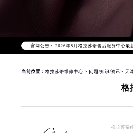
2026年8月格拉苏蒂中国区售后服
2026年8月格拉苏蒂全国官方售后客户服
格拉苏蒂官方全国统一服务热线400-
官网公告>
2026年8月格拉苏蒂售后服务中心最
北京市朝阳区建国门外大街甲6号华熙
北京市东城区东长安街1号东方广场写
天津市和平区赤峰道136号天津国际金
当前位置：
格拉苏蒂维修中心
>
问题/知识/资讯
>
天
上海市徐汇区虹桥路3号港汇中心写字楼
格
上海市黄浦区南京东路299号宏伊国
南京市秦淮区中山南路1号（新街口）
常州市新北区龙锦路1590号现代传媒
徐州市鼓楼区淮海东路29号苏宁广场I
扬州市邗江区国展路29号星耀天地写字
格拉苏蒂
盐城市盐都区世纪大道5号盐城金融城写