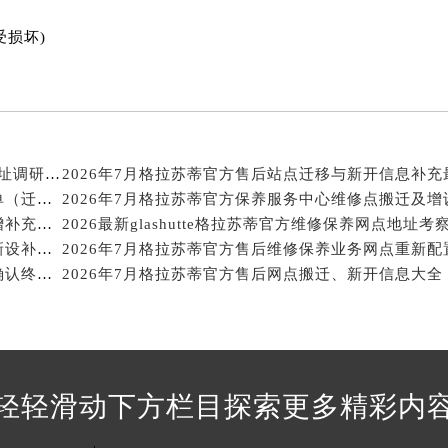
蒂售后服务中心（需提前预约）
受损坏)
格拉苏蒂售后服务中心（需提前预约）
售后服务中心（需提前预约）
售后服务中心（需提前预约）
售后服务中心（需提前预约）
售后服务中心（需提前预约）
2026最新glashutte格拉苏蒂手表官方维修保养网点地址调研报告
售后服务中心（需提前预约）
2026年7月格拉苏蒂官方售后点调整补充修订最终清单（迁址+新开业）
售后服务中心（需提前预约）
2026年7月格拉苏蒂官方保养中心搬迁及维修网点新增补充说明文件发布
2026最新glashutte格拉苏蒂官方维修保养网点地址考
蒂售后服务中心（需提前预约）
2026年7月格拉苏蒂官方保养服务中心及维修点迁移新设补充公告原文发布
蒂售后服务中心（需提前预约）
2026年7月格拉苏蒂官方保养维修服务网络扩容补充确认终稿文件公开
2026年7月格拉苏蒂官方售后网点搬迁、新开信息大全
蒂售后服务中心（需提前预约）
蒂售后服务中心（需提前预约）
苏蒂售后服务中心（需提前预约）
售后服务中心（需提前预约）
轻轻滑动下方栏目探索更多精彩内
街交叉口格拉苏蒂售后服务中心（需提前预约）
得利名表维修授权店1楼格拉苏蒂售后服务中心（需提前预约）