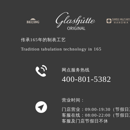
辽宁省沈阳市沈河区中街路83号亨
北京市朝阳区建国门外大街甲6号华熙
北京市东城区东长安街1号王府井东方
河北省保定市竞秀区朝阳北大街北国
内蒙古自治区阿拉善盟市左旗土尔扈
传承165年的制表工艺
内蒙古自治区巴彦淖尔市临河区新华
Tradition tabulation technology in 165
内蒙古自治区包头市青山区幸福路甲
内蒙古自治区赤峰市红山区哈达街格

内蒙古自治区鄂尔多斯市东胜区伊金
网点服务热线
400-801-5382
内蒙古自治区呼伦贝尔市海拉尔区中
内蒙古自治区通辽市科尔沁区明仁大
内蒙古自治区乌海市海勃湾区人民南
营业时间：
内蒙古自治区乌兰察布市集宁区恩和

门店营业：09:00-19:30（节
内蒙古自治区锡林郭勒盟市锡林浩特
客服在线：08:00-22:00（节
内蒙古自治区兴安盟市乌兰浩特市兴
客服及门店节假日不休
山西省大同市平城区迎宾街格拉苏蒂