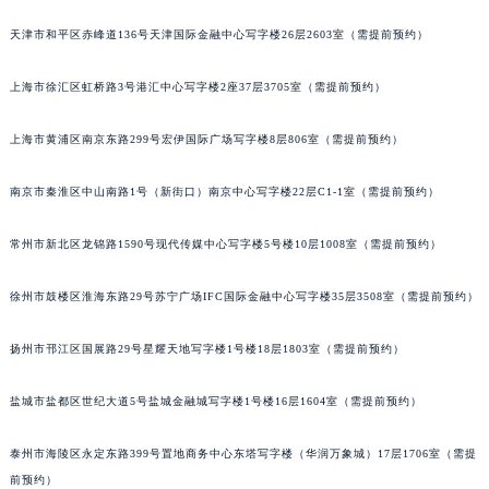
福州市鼓楼区五四路128-1号恒力城写字楼15层03室（需提前预约）
天津市和平区赤峰道136号天津国际金融中心写字楼26层2603室（需提前预约）
成都市锦江区人民东路6号SAC东原中心写字楼24层2406B室（需提前预约）
重庆市江北区观音桥步行街2号融恒时代广场写字楼9层902室（需提前预约）
上海市徐汇区虹桥路3号港汇中心写字楼2座37层3705室（需提前预约）
长沙市芙蓉区定王台街道建湘路393号世茂环球金融中心写字楼（芙蓉广场）10层13室（需提前预约）
上海市黄浦区南京东路299号宏伊国际广场写字楼8层806室（需提前预约）
郑州市二七区铭功路10号华润大厦写字楼29层2905室（需提前预约）
太原市迎泽区解放路15号亨得利名表服务中心（品牌授权店）3层整层（需提前预约）
南京市秦淮区中山南路1号（新街口）南京中心写字楼22层C1-1室（需提前预约）
沈阳市沈河区中街路137号亨得利名表服务中心（品牌授权店）1层整层（需提前预约）
沈阳市沈河区中街路83号亨得利名表服务中心（品牌授权店）1层整层（需提前预约）
常州市新北区龙锦路1590号现代传媒中心写字楼5号楼10层1008室（需提前预约）
乌鲁木齐市天山区红山路26号时代广场（CCMALL）C座17层17-B（需提前预约）
温州市鹿城区锦绣路1067号置信广场10层1015室（需提前预约）
徐州市鼓楼区淮海东路29号苏宁广场IFC国际金融中心写字楼35层3508室（需提前预约）
哈尔滨市道里区友谊西路600号富力中心T2座写字楼29层03室（需提前预约）
扬州市邗江区国展路29号星耀天地写字楼1号楼18层1803室（需提前预约）
大连市中山区人民路15号国际金融大厦7层G室（需提前预约）
佛山市禅城区季华五路57号万科金融中心C座12层1205室（需提前预约）
盐城市盐都区世纪大道5号盐城金融城写字楼1号楼16层1604室（需提前预约）
东莞市东城街道鸿福东路1号民盈国贸中心T1写字楼9层907室（需提前预约）
无锡市梁溪区人民中路139号恒隆广场写字楼1座11层1104室（需提前预约）
泰州市海陵区永定东路399号置地商务中心东塔写字楼（华润万象城）17层1706室（需提
南通市崇川区工农路57号圆融广场写字楼16层1603室（需提前预约）
前预约）