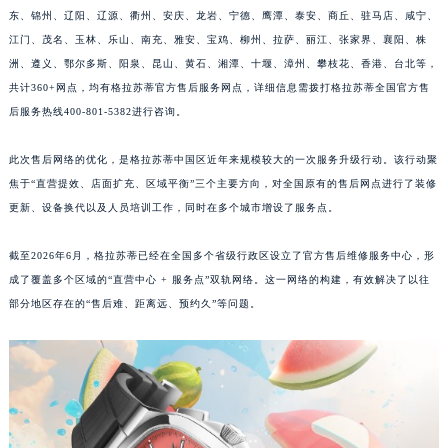
东、锦州、辽阳、辽源、衢州、安庆、龙岩、宁德、鹰潭、泰安、商丘、驻马店、咸宁、
福建省莆田市城厢区霞林街道荔华东大道格拉苏蒂售后服务中心（需提前预约）
江门、茂名、玉林、乐山、南充、雅安、宝鸡、柳州、拉萨、丽江、张家界、襄阳、株
福建省三明市三元区东乾二路格拉苏蒂售后服务中心（需提前预约）
洲、遵义、鄂尔多斯、阳泉、昆山、黄石、湘潭、十堰、漳州、攀枝花、香港、台北等，
福建省漳州市龙文区步港路格拉苏蒂售后服务中心（需提前预约）
共计360+网点，均有格拉苏蒂官方售后服务网点，详细信息需拨打格拉苏蒂全国官方售
江苏省常州市新北区龙锦路1590号现代传媒中心5号楼10层1008室格拉苏蒂售后服务中心（需提前预约）
后服务热线400-801-5382进行咨询。
江苏省淮安市清江浦区淮海北路格拉苏蒂售后服务中心（需提前预约）
江苏省连云港市海州区通灌北路格拉苏蒂售后服务中心（需提前预约）
此次售后网络的优化，是格拉苏蒂中国区近年来规模较大的一次服务升级行动。该行动聚
焦于“直营提效、店面扩充、区域平衡”三个主要方向，对全国原有的售后网点进行了装修
江苏省南京市秦淮区中山南路1号南京中心22层22-C1-C3室格拉苏蒂售后服务中心（需提前预约）
更新、设备换代以及人员培训工作，同时在多个城市增设了服务点。
江苏省宿迁市宿城区西湖路格拉苏蒂售后服务中心（需提前预约）
江苏省泰州市海陵区永定东路399号置地商务中心东塔（华润万象城）17层1706室格拉苏蒂售后服务中心（需提前预约）
截至2026年6月，格拉苏蒂已经在全国多个省级行政区设立了官方售后维修服务中心，形
江苏省徐州市鼓楼区淮海东路29号苏宁广场IFC国际金融中心35层3508室格拉苏蒂售后服务中心（需提前预约）
成了覆盖多个区域的“直营中心 + 服务点”双轨网络。这一网络的构建，有效解决了以往
江苏省盐城市盐都区世纪大道5号盐城金融城写字楼1号楼16层1604室格拉苏蒂售后服务中心（需提前预约）
部分地区存在的“售后难、距离远、预约久”等问题。
江苏省扬州市邗江区国展路29号星耀天地写字楼1号楼18层1803室格拉苏蒂售后服务中心（需提前预约）
江苏省镇江市京口区中山东路格拉苏蒂售后服务中心（需提前预约）
江西省抚州市临川区赣东大道格拉苏蒂售后服务中心（需提前预约）
江西省赣州市章贡区文清路格拉苏蒂售后服务中心（需提前预约）
江西省吉安市吉州区井冈山大道格拉苏蒂售后服务中心（需提前预约）