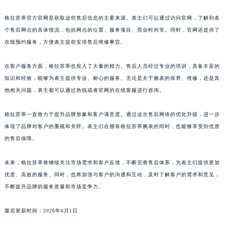
山东省威海市环翠区新威海路89号振华商厦一楼名表维修格拉苏蒂售后服务中心（需提前预约）
格拉苏蒂官方官网是获取这些售后信息的主要来源。表主们可以通过访问官网，了解到各
山东省潍坊市奎文区东风东街格拉苏蒂售后服务中心（需提前预约）
个售后网点的具体情况，包括网点的位置、服务项目、营业时间等。同时，官网还提供了
山东省枣庄市滕州市北辛路与善国路交叉口格拉苏蒂售后服务中心（需提前预约）
在线预约服务，方便表主提前安排售后维修事宜。
山东省淄博市张店区金晶大道格拉苏蒂售后服务中心（需提前预约）
上海市黄浦区南京东路299号宏伊国际广场写字楼8层806室格拉苏蒂售后服务中心（需提前预约）
在客户服务方面，格拉苏蒂也投入了大量的精力。售后人员经过专业的培训，具备丰富的
知识和经验，能够为表主提供专业、耐心的服务。无论是关于腕表的保养、维修，还是其
上海市徐汇区虹桥路3号港汇中心2座37层3705室格拉苏蒂售后服务中心（需提前预约）
他相关问题，表主都可以通过热线或者官网的在线客服进行咨询。
浙江省杭州市上城区钱江路1366号华润大厦A座5层503-5室格拉苏蒂售后服务中心（需提前预约）
浙江省湖州市吴兴区劳动路格拉苏蒂售后服务中心（需提前预约）
格拉苏蒂一直致力于提升品牌形象和客户满意度。通过这次售后网络的优化升级，进一步
浙江省嘉兴市南湖区广益路705号嘉兴世界贸易中心A座13层1304室格拉苏蒂售后服务中心（需提前预约）
体现了品牌对客户的重视和关怀。表主们在拥有格拉苏蒂腕表的同时，也能够享受到优质
浙江省金华市金东区东市南街777号金华万达广场4号楼22楼2209室格拉苏蒂售后服务中心（需提前预约）
的售后保障。
浙江省丽水市莲都区解放街格拉苏蒂售后服务中心（需提前预约）
未来，格拉苏蒂将继续关注市场需求和客户反馈，不断完善售后体系，为表主们提供更加
浙江省宁波市江北区大闸南路500号来福士广场办公楼20层2009室格拉苏蒂售后服务中心（需提前预约）
优质、高效的服务。同时，也将加强与客户的沟通和互动，及时了解客户的需求和意见，
浙江省衢州市柯城区上街格拉苏蒂售后服务中心（需提前预约）
不断提升品牌的服务质量和市场竞争力。
浙江省绍兴市越城区胜利东路379号世茂天际中心写字楼8层805室格拉苏蒂售后服务中心（需提前预约）
浙江省舟山市定海区解放东路格拉苏蒂售后服务中心（需提前预约）
最后更新时间：2026年6月1日
澳门特别行政区大堂区议事亭前地（新马路）格拉苏蒂售后服务中心（需提前预约）