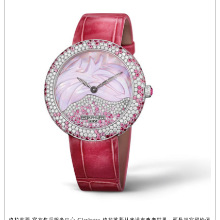
广西壮族自治区河池市金城江区金城江街道朝阳路格拉苏蒂售后服务中心（需提前预约）
广西壮族自治区贺州市八步区城东街道灵峰南路格拉苏蒂售后服务中心（需提前预约）
广西壮族自治区来宾市兴宾区桂中大道格拉苏蒂售后服务中心（需提前预约）
广西壮族自治区柳州市城中区中山中路格拉苏蒂售后服务中心（需提前预约）
广西壮族自治区钦州市钦南区金海湾东大街格拉苏蒂售后服务中心（需提前预约）
广西壮族自治区梧州市万秀区龙湖镇高旺路格拉苏蒂售后服务中心（需提前预约）
广西壮族自治区玉林市玉州区金玉路格拉苏蒂售后服务中心（需提前预约）
海南省儋州市儋州市那大镇兰洋北路格拉苏蒂售后服务中心（需提前预约）
海南省东方市八所镇解放西路格拉苏蒂售后服务中心（需提前预约）
海南省琼海市嘉积镇东风路格拉苏蒂售后服务中心（需提前预约）
海南省三沙市西沙区西沙群岛永兴岛北京路格拉苏蒂售后服务中心（需提前预约）
海南省三亚市吉阳区迎宾路格拉苏蒂售后服务中心（需提前预约）
海南省万宁市万城镇解放路格拉苏蒂售后服务中心（需提前预约）
海南省文昌市文城镇教育东路格拉苏蒂售后服务中心（需提前预约）
海南省五指山市通什镇三月三大道格拉苏蒂售后服务中心（需提前预约）
香港特别行政区尖沙咀区油尖旺区广东道格拉苏蒂售后服务中心（需提前预约）
格拉苏蒂 官方售后服务中心 Glashutte 格拉苏蒂从来没有改变世界，而是把它留给佩