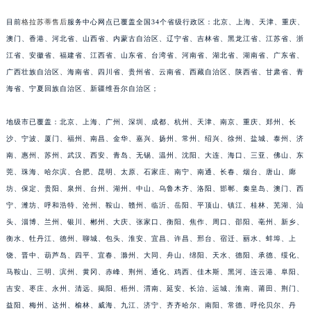
安徽省亳州市谯城区魏武大道格拉苏蒂售后服务中心（需提前预约）
目前
格拉苏蒂售后
服务中心网点已覆盖全国34个省级行政区：北京、上海、天津、重庆、
安徽省池州市贵池区长江路格拉苏蒂售后服务中心（需提前预约）
澳门、香港、河北省、山西省、内蒙古自治区、辽宁省、吉林省、黑龙江省、江苏省、浙
安徽省滁州市琅琊区南谯北路格拉苏蒂售后服务中心（需提前预约）
江省、安徽省、福建省、江西省、山东省、台湾省、河南省、湖北省、湖南省、广东省、
安徽省阜阳市颍州区颍州北路格拉苏蒂售后服务中心（需提前预约）
广西壮族自治区、海南省、四川省、贵州省、云南省、西藏自治区、陕西省、甘肃省、青
海省、宁夏回族自治区、新疆维吾尔自治区；
安徽省淮北市相山区淮海路格拉苏蒂售后服务中心（需提前预约）
安徽省淮南市田家庵区国庆中路格拉苏蒂售后服务中心（需提前预约）
地级市已覆盖：北京、上海、广州、深圳、成都、杭州、天津、南京、重庆、郑州、长
安徽省黄山市屯溪区黄山西路格拉苏蒂售后服务中心（需提前预约）
沙、宁波、厦门、福州、南昌、金华、嘉兴、扬州、常州、绍兴、徐州、盐城、泰州、济
安徽省六安市金安区解放中路格拉苏蒂售后服务中心（需提前预约）
南、惠州、苏州、武汉、西安、青岛、无锡、温州、沈阳、大连、海口、三亚、佛山、东
安徽省马鞍山市雨山区湖南西路格拉苏蒂售后服务中心（需提前预约）
莞、珠海、哈尔滨、合肥、昆明、太原、石家庄、南宁、南通、长春、烟台、唐山、廊
安徽省宿州市埇桥区人民中路格拉苏蒂售后服务中心（需提前预约）
坊、保定、贵阳、泉州、台州、湖州、中山、乌鲁木齐、洛阳、邯郸、秦皇岛、澳门、西
宁、潍坊、呼和浩特、沧州、鞍山、赣州、临沂、岳阳、平顶山、镇江、桂林、芜湖、汕
安徽省铜陵市铜官区石城大道格拉苏蒂售后服务中心（需提前预约）
头、淄博、兰州、银川、郴州、大庆、张家口、衡阳、焦作、周口、邵阳、亳州、新乡、
安徽省芜湖市镜湖区中山路步行街格拉苏蒂售后服务中心（需提前预约）
衡水、牡丹江、德州、聊城、包头、淮安、宜昌、许昌、邢台、宿迁、丽水、蚌埠、上
安徽省宣城市宣州区叠嶂西路格拉苏蒂售后服务中心（需提前预约）
饶、晋中、葫芦岛、四平、宜春、滁州、大同、舟山、绵阳、天水、德阳、承德、绥化、
福建省龙岩市新罗区九一南路格拉苏蒂售后服务中心（需提前预约）
马鞍山、三明、滨州、黄冈、赤峰、荆州、通化、鸡西、佳木斯、黑河、连云港、阜阳、
福建省南平市建阳区人民西路格拉苏蒂售后服务中心（需提前预约）
吉安、枣庄、永州、清远、揭阳、梧州、渭南、延安、长治、运城、淮南、莆田、荆门、
福建省宁德市蕉城区天湖东路格拉苏蒂售后服务中心（需提前预约）
益阳、梅州、达州、榆林、威海、九江、济宁、齐齐哈尔、南阳、常德、呼伦贝尔、丹