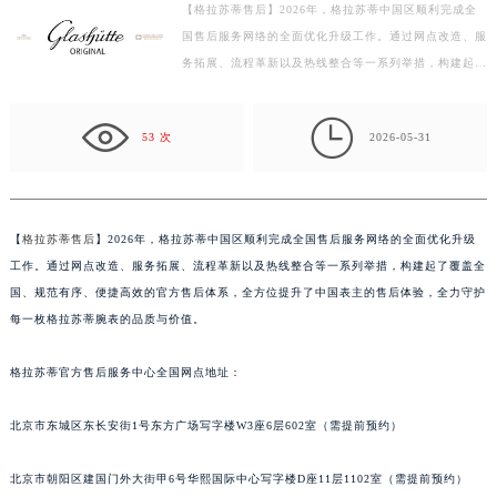
【格拉苏蒂售后】2026年，格拉苏蒂中国区顺利完成全
徐州市鼓楼区淮海东路29号苏宁广场IFC国际金融中心写字楼35层3508室（需提前预约）
国售后服务网络的全面优化升级工作。通过网点改造、服
扬州市邗江区国展路29号星耀天地写字楼1号楼18层1803室（需提前预约）
务拓展、流程革新以及热线整合等一系列举措，构建起了
盐城市盐都区世纪大道5号盐城金融城写字楼1号楼16层1604室（需提前预约）
覆盖全国、规范有序、便捷高效的官方售后体系，全方
泰州市海陵区永定东路399号置地商务中心东塔写字楼（华润万象城）17层1706室（需提前预约）
位…

53 次
2026-05-31
宁波市江北区大闸南路500号来福士广场办公楼20层2009室（需提前预约）
杭州市上城区钱江路1366号华润大厦写字楼A座5层503-5室（需提前预约）
金华市金东区东市南街777号金华万达广场写字楼4号楼22层2209室（需提前预约）
绍兴市越城区胜利东路379号世茂天际中心写字楼8层805室（需提前预约）
【
格拉苏蒂售后
】2026年，格拉苏蒂中国区顺利完成全国售后服务网络的全面优化升级
工作。通过网点改造、服务拓展、流程革新以及热线整合等一系列举措，构建起了覆盖全
嘉兴市南湖区广益路705号嘉兴世界贸易中心写字楼A座13层1304室（需提前预约）
国、规范有序、便捷高效的官方售后体系，全方位提升了中国表主的售后体验，全力守护
南昌市红谷滩新区红谷中大道998号绿地双子塔（中央广场）A1座办公楼14层07室（需提前预约）
每一枚格拉苏蒂腕表的品质与价值。
济南市历下区经十路11111号华润中心写字楼（万象城）15层1508室（需提前预约）
广州市天河区天河路230号万菱汇国际中心写字楼A塔7层704室（需提前预约）
格拉苏蒂官方售后服务中心全国网点地址：
广州市越秀区环市东路371-375号世界贸易中心大厦南塔写字楼15层07室（需提前预约）
深圳市罗湖区深南东路5001号华润大厦写字楼17层1701室（需提前预约）
北京市东城区东长安街1号东方广场写字楼W3座6层602室（需提前预约）
惠州市惠城区江北文昌一路7号华贸大厦写字楼1座30层05室（需提前预约）
北京市朝阳区建国门外大街甲6号华熙国际中心写字楼D座11层1102室（需提前预约）
厦门市思明区湖滨东路95号华润大厦写字楼B座11层1104室（需提前预约）