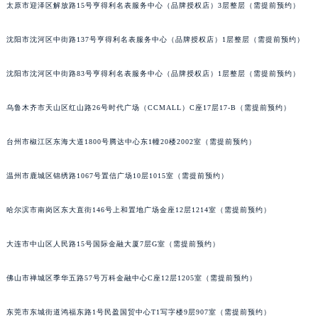
太原市迎泽区解放路15号亨得利名表服务中心（品牌授权店）3层整层（需提前预约）
吉林省辽源市龙山区人民大街格拉苏蒂售后服务中心（需提前预约）
吉林省梅河口市新华街道梅河大街格拉苏蒂售后服务中心（需提前预约）
沈阳市沈河区中街路137号亨得利名表服务中心（品牌授权店）1层整层（需提前预约）
吉林省四平市铁东区紫气大路与南九经街交汇处格拉苏蒂售后服务中心（需提前预约）
吉林省松原市宁江区五环大街格拉苏蒂售后服务中心（需提前预约）
沈阳市沈河区中街路83号亨得利名表服务中心（品牌授权店）1层整层（需提前预约）
吉林省通化市东昌区环通乡江南大街格拉苏蒂售后服务中心（需提前预约）
乌鲁木齐市天山区红山路26号时代广场（CCMALL）C座17层17-B（需提前预约）
吉林省延边市延吉市解放路格拉苏蒂售后服务中心（需提前预约）
辽宁省鞍山市铁东区站前街格拉苏蒂售后服务中心（需提前预约）
台州市椒江区东海大道1800号腾达中心东1幢20楼2002室（需提前预约）
辽宁省本溪市平山区胜利路格拉苏蒂售后服务中心（需提前预约）
辽宁省朝阳市双塔区新华路格拉苏蒂售后服务中心（需提前预约）
温州市鹿城区锦绣路1067号置信广场10层1015室（需提前预约）
辽宁省丹东市振兴区七经街格拉苏蒂售后服务中心（需提前预约）
哈尔滨市南岗区东大直街146号上和置地广场金座12层1214室（需提前预约）
辽宁省抚顺市新抚区东一路格拉苏蒂售后服务中心（需提前预约）
辽宁省阜新市海州区解放大街格拉苏蒂售后服务中心（需提前预约）
大连市中山区人民路15号国际金融大厦7层G室（需提前预约）
辽宁省葫芦岛市连山区中央路格拉苏蒂售后服务中心（需提前预约）
辽宁省锦州市古塔区中央大街格拉苏蒂售后服务中心（需提前预约）
佛山市禅城区季华五路57号万科金融中心C座12层1205室（需提前预约）
辽宁省辽阳市白塔区新运大街格拉苏蒂售后服务中心（需提前预约）
辽宁省盘锦市兴隆台区石油大街格拉苏蒂售后服务中心（需提前预约）
东莞市东城街道鸿福东路1号民盈国贸中心T1写字楼9层907室（需提前预约）