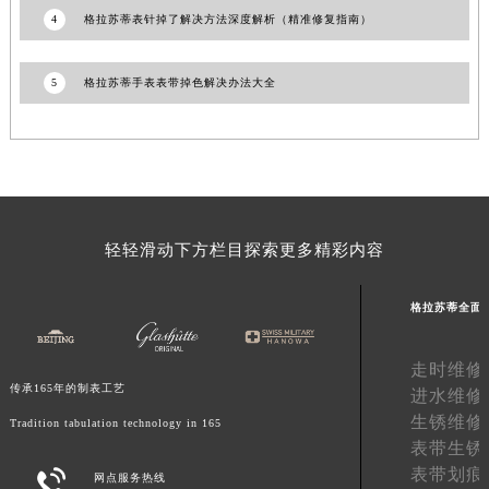
4
格拉苏蒂表针掉了解决方法深度解析（精准修复指南）
湖南省常德市武陵区人民路格拉苏蒂售后服务中心（需提前预约）
湖南省郴州市北湖区国庆北路格拉苏蒂售后服务中心（需提前预约）
湖南省衡阳市雁峰区解放路格拉苏蒂售后服务中心（需提前预约）
5
格拉苏蒂手表表带掉色解决办法大全
湖南省怀化市鹤城区迎丰中路格拉苏蒂售后服务中心（需提前预约）
湖南省娄底市娄星区长青街格拉苏蒂售后服务中心（需提前预约）
湖南省邵阳市双清区东风路格拉苏蒂售后服务中心（需提前预约）
湖南省湘潭市雨湖区莲城大道格拉苏蒂售后服务中心（需提前预约）
湖南省益阳市赫山区桃花仑路格拉苏蒂售后服务中心（需提前预约）
轻轻滑动下方栏目探索更多精彩内容
湖南省永州市冷水滩区永州大道与中兴路交叉口格拉苏蒂售后服务中心（需提前预约）
湖南省岳阳市岳阳楼区东茅岭路格拉苏蒂售后服务中心（需提前预约）
格拉苏蒂全面
湖南省张家界市永定区解放路格拉苏蒂售后服务中心（需提前预约）
湖南省长沙市芙蓉区建湘路393号世茂环球金融中心写字楼10层1013室格拉苏蒂售后服务中心（需提前预约）
走时维修
湖南省株洲市芦淞区建设南路格拉苏蒂售后服务中心（需提前预约）
传承165年的制表工艺
进水维修
甘肃省白银市白银区北京路格拉苏蒂售后服务中心（需提前预约）
生锈维修
Tradition tabulation technology in 165
表带生锈
甘肃省定西市安定区解放路格拉苏蒂售后服务中心（需提前预约）
表带划痕

网点服务热线
甘肃省敦煌市沙州镇阳关中路格拉苏蒂售后服务中心（需提前预约）