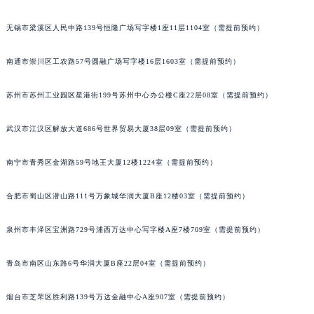
辽宁省铁岭市银州区南马路格拉苏蒂售后服务中心（需提前预约）
无锡市梁溪区人民中路139号恒隆广场写字楼1座11层1104室（需提前预约）
辽宁省营口市站前区市府路与渤海大街交叉口格拉苏蒂售后服务中心（需提前预约）
辽宁省沈阳市沈河区中街路137号亨得利名表维修授权店1楼格拉苏蒂售后服务中心（需提前预约）
南通市崇川区工农路57号圆融广场写字楼16层1603室（需提前预约）
辽宁省沈阳市沈河区中街路83号亨得利名表维修授权店1楼格拉苏蒂售后服务中心（需提前预约）
北京市朝阳区建国门外大街甲6号华熙国际中心D座11层1102室格拉苏蒂售后服务中心（北京总部）（需提前预约）
苏州市苏州工业园区星港街199号苏州中心办公楼C座22层08室（需提前预约）
北京市东城区东长安街1号王府井东方广场W3座6层602室格拉苏蒂售后服务中心（需提前预约）
武汉市江汉区解放大道686号世界贸易大厦38层09室（需提前预约）
河北省保定市竞秀区朝阳北大街北国先天下格拉苏蒂售后服务中心（需提前预约）
内蒙古自治区阿拉善盟市左旗土尔扈特大街格拉苏蒂售后服务中心（需提前预约）
南宁市青秀区金湖路59号地王大厦12楼1224室（需提前预约）
内蒙古自治区巴彦淖尔市临河区新华街格拉苏蒂售后服务中心（需提前预约）
内蒙古自治区包头市青山区幸福路甲3号王府井百货名表维修格拉苏蒂售后服务中心（需提前预约）
合肥市蜀山区潜山路111号万象城华润大厦B座12楼03室（需提前预约）
内蒙古自治区赤峰市红山区哈达街格拉苏蒂售后服务中心（需提前预约）
内蒙古自治区鄂尔多斯市东胜区伊金霍洛街格拉苏蒂售后服务中心（需提前预约）
泉州市丰泽区宝洲路729号浦西万达中心写字楼A座7楼709室（需提前预约）
内蒙古自治区呼伦贝尔市海拉尔区中央街格拉苏蒂售后服务中心（需提前预约）
青岛市南区山东路6号华润大厦B座22层04室（需提前预约）
内蒙古自治区通辽市科尔沁区明仁大街格拉苏蒂售后服务中心（需提前预约）
内蒙古自治区乌海市海勃湾区人民南路格拉苏蒂售后服务中心（需提前预约）
烟台市芝罘区胜利路139号万达金融中心A座907室（需提前预约）
内蒙古自治区乌兰察布市集宁区恩和大街格拉苏蒂售后服务中心（需提前预约）