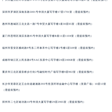
甘肃省兰州市七里河区西津西路16号兰州中心写字楼21层2102室（需提前预约）
重庆市解放碑渝中区民权路28号英利国际金融中心写字楼20层01室（需提前预约）
深圳市罗湖区深南东路5001号华润大厦写字楼17层1701室（需提前预约）
黑龙江省大庆市萨尔图区会战大街格拉苏蒂售后服务中心（需提前预约）
惠州市惠城区江北文昌一路7号华贸大厦写字楼1座30层05室（需提前预约）
黑龙江省鹤岗市向阳区红军路格拉苏蒂售后服务中心（需提前预约）
黑龙江省黑河市爱辉区中央街格拉苏蒂售后服务中心（需提前预约）
厦门市思明区湖滨东路95号华润大厦写字楼B座11层1104室（需提前预约）
黑龙江省鸡西市鸡冠区红军路格拉苏蒂售后服务中心（需提前预约）
黑龙江省佳木斯市向阳区长安路格拉苏蒂售后服务中心（需提前预约）
福州市晋安区横屿路9号东二环泰禾中心写字楼2号楼5层509室（需提前预约）
黑龙江省牡丹江市东安区太平路格拉苏蒂售后服务中心（需提前预约）
成都市锦江区人民东路6号SAC东原中心写字楼24层2406B室（需提前预约）
黑龙江省七台河市桃山区大同街格拉苏蒂售后服务中心（需提前预约）
黑龙江省齐齐哈尔市龙沙区龙华路格拉苏蒂售后服务中心（需提前预约）
重庆市江北区观音桥步行街2号融恒时代广场写字楼9层902室（需提前预约）
黑龙江省双鸭山市尖山区新兴大街格拉苏蒂售后服务中心（需提前预约）
黑龙江省绥化市北林区新华街与康庄路交叉口格拉苏蒂售后服务中心（需提前预约）
长沙市芙蓉区定王台街道建湘路393号世茂环球金融中心写字楼（芙蓉广场）10层13室
黑龙江省伊春市伊美区通河路格拉苏蒂售后服务中心（需提前预约）
（需提前预约）
吉林省白城市洮北区明仁南街格拉苏蒂售后服务中心（需提前预约）
郑州市二七区铭功路10号华润大厦写字楼29层2905室（需提前预约）
吉林省白山市浑江区浑江大街格拉苏蒂售后服务中心（需提前预约）
吉林省吉林市船营区河南街格拉苏蒂售后服务中心（需提前预约）