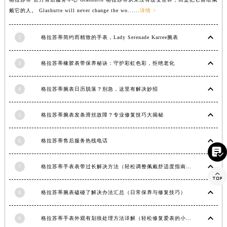
香港特别行政区金钟区中西区金钟道格拉苏蒂售后服务中心（需提前预约）
戴它的人。 Glashutte will never change the wo......
详情 >
香港特别行政区九龙区油尖旺区弥敦道格拉苏蒂售后服务中心（需提前预约）
2
格拉苏蒂简约而精致的手表，Lady Serenade Karree腕表
香港特别行政区铜锣湾区湾仔区轩尼诗道格拉苏蒂售后服务中心（需提前预约）
河南省安阳市文峰区解放大道格拉苏蒂售后服务中心（需提前预约）
3
格拉苏蒂橡胶表带保养秘诀：守护彩虹色彩，拒绝老化
河南省鹤壁市淇滨区九州路格拉苏蒂售后服务中心（需提前预约）
河南省济源市沁园街道济水大道格拉苏蒂售后服务中心（需提前预约）
4
格拉苏蒂腕表日历脱落？别急，这里有解决妙招
河南省焦作市解放区解放路格拉苏蒂售后服务中心（需提前预约）
河南省开封市鼓楼区中山路格拉苏蒂售后服务中心（需提前预约）
5
格拉苏蒂腕表发条滑丝故障？专业修复技巧大揭秘
河南省洛阳市西工区中州中路与解放路交叉口格拉苏蒂售后服务中心（需提前预约）
河南省漯河市源汇区交通路格拉苏蒂售后服务中心（需提前预约）
6
格拉苏蒂售后服务热线电话

河南省南阳市宛城区范蠡东路与南都路交叉口格拉苏蒂售后服务中心（需提前预约）
河南省平顶山市卫东区建设路格拉苏蒂售后服务中心（需提前预约）
7
格拉苏蒂手表表带过长解决方法（轻松调整佩戴舒适度指南）

河南省濮阳市大华龙区开州路绿城路交叉口格拉苏蒂售后服务中心（需提前预约）
8
格拉苏蒂腕表磕碰了解决办法汇总（日常保养与修复技巧）
河南省三门峡市湖滨区和平路格拉苏蒂售后服务中心（需提前预约）
河南省商丘市梁园区神火大道格拉苏蒂售后服务中心（需提前预约）
9
格拉苏蒂手表外观有划痕处理方法详解（轻松修复爱表的小技巧）
河南省新乡市红旗区人民路格拉苏蒂售后服务中心（需提前预约）