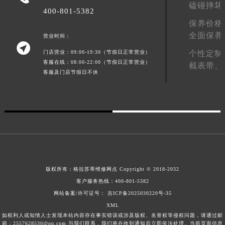
磕碰摔坏
甘肃省合作市人民街格拉苏蒂售后服务中心（需提前预约）
400-801-5382
保养价格
甘肃省嘉峪关市雄关区新华中路格拉苏蒂售后服务中心（需提前预约）
全面保养
营业时间：
甘肃省金昌市金川区北京路格拉苏蒂售后服务中心（需提前预约）

甘肃省酒泉市肃州区西大街格拉苏蒂售后服务中心（需提前预约）
门店营业：09:00-19:30（节假日正常营业）
个性定制
客服在线：08:00-22:00（节假日正常营业）
截表带、
甘肃省临夏市城南街道团结路格拉苏蒂售后服务中心（需提前预约）
客服及门店节假日不休
甘肃省陇南市武都区人民路格拉苏蒂售后服务中心（需提前预约）
甘肃省平凉市崆峒区西大街格拉苏蒂售后服务中心（需提前预约）
甘肃省庆阳市西峰区南大街格拉苏蒂售后服务中心（需提前预约）
甘肃省天水市秦州区民主路格拉苏蒂售后服务中心（需提前预约）
甘肃省武威市凉州区迎宾路格拉苏蒂售后服务中心（需提前预约）
甘肃省张掖市甘州区民乐北路格拉苏蒂售后服务中心（需提前预约）
宁夏回族自治区固原市原州区文化街格拉苏蒂售后服务中心（需提前预约）
版权所有：
格拉苏蒂维修网点
Copyright © 2018-2032
宁夏回族自治区石嘴山市大武口区贺兰山路格拉苏蒂售后服务中心（需提前预约）
客户服务热线：
400-801-5382
宁夏回族自治区吴忠市利通区开元大道格拉苏蒂售后服务中心（需提前预约）
网站备案/许可证号： 吉ICP备2025030220号-35
XML
宁夏回族自治区银川市兴庆区新华东路97号新百中心C馆一层C1-18号商铺格拉苏蒂售后服务中心（需提前预约）
如权利人或知情人士发现本站内容存在事实错误或涉及版权、名誉权等侵权问题，请通过邮
宁夏回族自治区中卫市沙坡头区鼓楼东街格拉苏蒂售后服务中心（需提前预约）
箱：2557628530@qq.com 与我们联系，我们将在收到通知后立即依法处理。当前页面信息