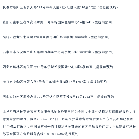
内蒙古自治区锡林郭勒盟市锡林浩特市光明街与额尔敦路交叉口格拉苏蒂售后服务中心（需提前预约）
长春市朝阳区西安大路727号中银大厦A座(旺进大厦)18层09室（需提前预约）
内蒙古自治区兴安盟市乌兰浩特市兴安大街格拉苏蒂售后服务中心（需提前预约）
贵阳市南明区都司高架桥路33号亨特国际金融中心14楼14D（需提前预约）
山西省大同市平城区迎宾街格拉苏蒂售后服务中心（需提前预约）
山西省晋城市城区黄华街格拉苏蒂售后服务中心（需提前预约）
昆明市盘龙区北京路928号同德昆明广场写字楼10层06室（需提前预约）
山西省晋中市榆次区顺城街格拉苏蒂售后服务中心（需提前预约）
山西省临汾市尧都区解放路格拉苏蒂售后服务中心（需提前预约）
石家庄市长安区中山东路39号勒泰中心写字楼B座13层07室（需提前预约）
山西省吕梁市离石区永宁中路与建设街交叉口格拉苏蒂售后服务中心（需提前预约）
山西省朔州市朔城区怡西路与鄯阳西街交汇处格拉苏蒂售后服务中心（需提前预约）
西安市碑林区南关正街88号华侨城长安国际中心E座6楼10室（需提前预约）
山西省忻州市忻府区和平东街与七一南路交叉口格拉苏蒂售后服务中心（需提前预约）
海口市龙华区金贸东路5号海口华润大厦B座17层1707室（需提前预约）
山西省阳泉市郊区平阳东街与新城大道交叉口格拉苏蒂售后服务中心（需提前预约）
山西省运城市盐湖区河东街格拉苏蒂售后服务中心（需提前预约）
唐山市路南区新华东道100号万达广场写字楼A座10层1002室（需提前预约）
山西省长治市潞州区英雄中路格拉苏蒂售后服务中心（需提前预约）
山西省太原市迎泽区迎泽街道解放路15号亨得利名表维修授权店3楼格拉苏蒂售后服务中心（需提前预约）
上述所有格拉苏蒂官方售后服务地址服务范围均为全国，全部可选择到店或邮寄服务，注
天津市和平区赤峰道136号天津国际金融中心26层2603室格拉苏蒂售后服务中心（需提前预约）
意提前预约即可。截至2026年6月1日，最新格拉苏蒂官方售后服务中心网点布局已覆盖
34个省级行政区，中国所有省份均可找到格拉苏蒂的官方售后服务门店，注意需拨打格拉
安徽省安庆市迎江区人民路格拉苏蒂售后服务中心（需提前预约）
苏蒂全国官方售后服务热线400-801-5382进行预约。
安徽省蚌埠市蚌山区淮河路格拉苏蒂售后服务中心（需提前预约）