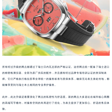
江西省景德镇市珠山区珠山中路格拉苏蒂售后服务中心（需提前预约）
江西省九江市浔阳区浔阳路格拉苏蒂售后服务中心（需提前预约）
江西省南昌市红谷滩新区红谷中大道998号绿地双子塔（中央广场）A1座办公楼14层1407室格拉苏蒂售后服务中心（需提前预约）
江西省萍乡市安源区萍安北大道与康庄路交叉口格拉苏蒂售后服务中心（需提前预约）
江西省上饶市信州区滨江西路格拉苏蒂售后服务中心（需提前预约）
江西省新余市渝水区北湖西路格拉苏蒂售后服务中心（需提前预约）
江西省宜春市袁州区中山中路格拉苏蒂售后服务中心（需提前预约）
江西省鹰潭市月湖区胜利东路格拉苏蒂售后服务中心（需提前预约）
山东省德州市德城区东风中路格拉苏蒂售后服务中心（需提前预约）
所有经过升级的网点都通过了瑞士日内瓦总部的严格认证。这些网点统一配备了瑞士进口
山东省东营市东营区济南路格拉苏蒂售后服务中心（需提前预约）
的精密检测仪器、全部为原厂供应的配件，并且拥有经过品牌专项培训认证的资深制表
山东省济南市历下区经十路11111号华润中心写字楼（万象城）15层1508室格拉苏蒂售后服务中心（需提前预约）
师。它们严格执行格拉苏蒂全球统一的服务标准与质保体系，确保无论表主身处何地，都
山东省济宁市任城区太白楼路格拉苏蒂售后服务中心（需提前预约）
能够享受到与瑞士本土相同的专业养护服务。
山东省莱芜市文化南路8号银座商城名表维修一楼名表维修格拉苏蒂售后服务中心（需提前预约）
山东省临沂市兰山区解放路格拉苏蒂售后服务中心（需提前预约）
此外，此次升级还着重强化了网点的私密性与舒适度。新的网点大多选址在城市核心商圈
山东省日照市东港区烟台路格拉苏蒂售后服务中心（需提前预约）
的高端写字楼内，对服务空间的布局进行了优化，为表主提供了更加安心、舒适的售后体
验。
山东省泰安市泰山区财源街道泰山大街格拉苏蒂售后服务中心（需提前预约）