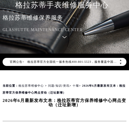
格拉苏蒂手表维修服务中心
格拉苏蒂维修保养服务
GLASHUTTE MAINTENANCE CENTER
2026年8月格拉苏蒂中国区售后服务网络优化升级公告
2026年8月格拉苏蒂全国官方售后客户服务热线：400-801-5523
▲
官网公告>
格拉苏蒂官方全国统一服务热线400-801-5523，服务覆盖中国大陆、香港、澳门、台湾全部区域（非大陆需加拨“+86”）
▼
2026年8月格拉苏蒂售后服务中心最新网点地址：
北京市朝阳区建国门外大街甲6号华熙国际中心写字楼D座11层1102室（北京总部）（需提前预约）
当前位置：
格拉苏蒂维修中心
>
问题/知识/资讯
>
十堰
> 2026年6月最新发布文本：格拉
北京市东城区东长安街1号东方广场写字楼W3座6层602室（需提前预约）
苏蒂官方保养维修中心网点变动（迁址新增）
天津市和平区赤峰道136号天津国际金融中心写字楼26层2603室（需提前预约）
2026年6月最新发布文本：格拉苏蒂官方保养维修中心网点变
上海市徐汇区虹桥路3号港汇中心写字楼2座37层3705室（需提前预约）
动（迁址新增）
上海市黄浦区南京东路299号宏伊国际广场写字楼8层806室（需提前预约）
南京市秦淮区中山南路1号（新街口）南京中心写字楼22层C1-1室（需提前预约）
常州市新北区龙锦路1590号现代传媒中心写字楼5号楼10层1008室（需提前预约）