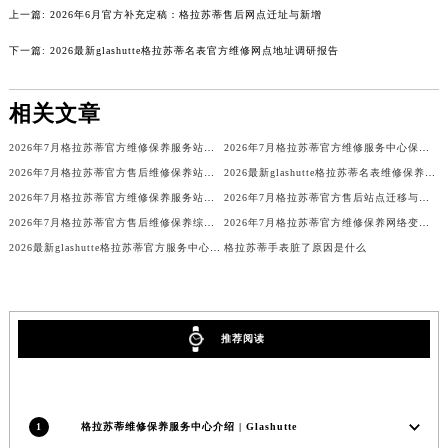
上一篇:
2026年6月官方补充定稿：格拉苏蒂售后网点迁址与新增
广东省梅州市梅江区金燕大道格拉苏蒂售后服务中心（需提前预约）
广东省清远市清城区湖西路格拉苏蒂售后服务中心（需提前预约）
下一篇:
2026最新glashutte格拉苏蒂名表官方维修网点地址调研报告
广东省汕头市龙湖区长平路格拉苏蒂售后服务中心（需提前预约）
广东省汕尾市城区香洲街道园林社区翠园街格拉苏蒂售后服务中心（需提前预约）
相关文章
广东省韶关市武江区芙蓉新区与老城中心交汇处格拉苏蒂售后服务中心（需提前预约）
2026年7月格拉苏蒂官方维修保养服务站点最终调整定稿（迁址新增）
2026年7月格拉苏蒂官方维修服务中心保养点最终地址变更及新开店确认稿
广东省深圳市罗湖区深南东路5001号华润大厦17层1701室格拉苏蒂售后服务中心（需提前预约）
2026年7月格拉苏蒂官方售后维修保养站点清单补充版（搬迁+新开）
2026最新glashutte格拉苏蒂名表维修保养中心网点地址考察报告
广东省阳江市江城区东风一路格拉苏蒂售后服务中心（需提前预约）
2026年7月格拉苏蒂官方维修保养服务站点调整补充最终定稿确认
2026年7月格拉苏蒂官方售后站点迁移与新开信息汇总表
广东省云浮市云城区金山路格拉苏蒂售后服务中心（需提前预约）
2026年7月格拉苏蒂官方售后维修保养综合服务网络补充最终发布定稿
2026年7月格拉苏蒂官方维修保养网络变动补充最终明细确认文件正式发布
广东省湛江市赤坎区观海北路格拉苏蒂售后服务中心（需提前预约）
2026最新glashutte格拉苏蒂官方服务中心地址考察报告
格拉苏蒂手表脏了原因是什么
广东省肇庆市端州区信安大道与砚都大道交汇处格拉苏蒂售后服务中心（需提前预约）
广西壮族自治区百色市右江区中山二路格拉苏蒂售后服务中心（需提前预约）
广西壮族自治区北海市海城区北京路格拉苏蒂售后服务中心（需提前预约）
推荐阅读
广西壮族自治区崇左市江州区石景林街道友谊大道与丽川路交汇处格拉苏蒂售后服务中心（需提前预约）
广西壮族自治区防城港市港口区金花茶大道格拉苏蒂售后服务中心（需提前预约）
广西壮族自治区贵港市港北区港城街道布山大道与仙衣路交叉口格拉苏蒂售后服务中心（需提前预约）
1
格拉苏蒂维修保养服务中心介绍 | Glashutte
广西壮族自治区桂林市秀峰区红岭路格拉苏蒂售后服务中心（需提前预约）