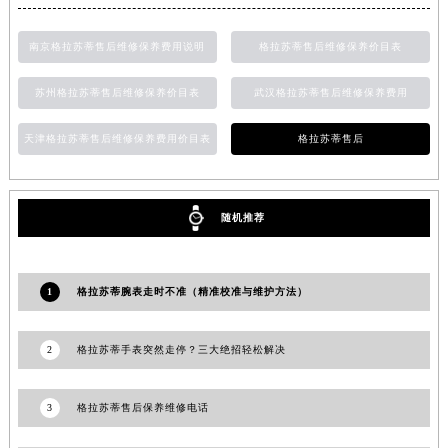
河南省信阳市浉河区东方红大道格拉苏蒂售后服务中心（需提前预约）
河南省许昌市魏都区建安大道与八龙路交叉口格拉苏蒂售后服务中心（需提前预约）
南京格拉苏蒂售后维修保养费用说明
格拉苏蒂售后维修保养价目表
河南省郑州市二七区民主路10号华润大厦29层2905室格拉苏蒂售后服务中心（需提前预约）
苏州格拉苏蒂售后维修保养价目表
武汉格拉苏蒂售后维修保养费用
河南省周口市川汇区七一路格拉苏蒂售后服务中心（需提前预约）
河南省驻马店市驿城区乐山大道与置地大道交叉口格拉苏蒂售后服务中心（需提前预约）
天津格拉苏蒂售后维修保养费用价目表
格拉苏蒂售后
湖北省鄂州市鄂城区文星大道格拉苏蒂售后服务中心（需提前预约）
湖北省黄冈市黄州区赤壁大道格拉苏蒂售后服务中心（需提前预约）
湖北省黄石市黄石港区武汉路格拉苏蒂售后服务中心（需提前预约）
随机推荐
湖北省荆门市东宝中天街步行街格拉苏蒂售后服务中心（需提前预约）
湖北省荆州市荆州区荆中路格拉苏蒂售后服务中心（需提前预约）
1
格拉苏蒂腕表走时不准（精准校准与维护方法）
湖北省十堰市茅箭区人民北路格拉苏蒂售后服务中心（需提前预约）
湖北省随州市曾都区青年路格拉苏蒂售后服务中心（需提前预约）
2
格拉苏蒂手表突然走停？三大绝招轻松解决
湖北省咸宁市咸安区长安大道格拉苏蒂售后服务中心（需提前预约）
湖北省襄阳市樊城区长虹路与人民路交叉口格拉苏蒂售后服务中心（需提前预约）
3
格拉苏蒂售后保养维修电话
湖北省孝感市孝南区复兴大道格拉苏蒂售后服务中心（需提前预约）
湖北省宜昌市西陵区夷陵大道与港窑路格拉苏蒂售后服务中心（需提前预约）