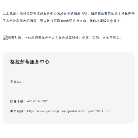
澳门特别行政区风顺堂区南湾大马路格拉苏蒂售后服务中心（需提前预约）
以上就是
十堰格拉苏蒂维修服务中心
为您分享的精彩内容。如果您还有其他关于格拉苏蒂
澳门特别行政区花地玛堂区关闸广场格拉苏蒂售后服务中心（需提前预约）
手表维护和保养的问题，可以拨打页面400电话进行咨询，我们将竭诚为您服务。
澳门特别行政区花王堂区大三巴商圈格拉苏蒂售后服务中心（需提前预约）
澳门特别行政区嘉模堂区官也街格拉苏蒂售后服务中心（需提前预约）
澳门省路氹城市金光大道格拉苏蒂售后服务中心（需提前预约）
澳门特别行政区望德堂区塔石广场格拉苏蒂售后服务中心（需提前预约）
福建省福州市鼓楼区五四路128-1号恒力城写字楼15层03室格拉苏蒂售后服务中心（需提前预约）
格拉苏蒂服务中心
福建省厦门市思明区湖滨东路95号万象城华润大厦B座11层1104室格拉苏蒂售后服务中心（需提前预约）
广东省潮州市潮安区新风路与潮汕路交汇处格拉苏蒂售后服务中心（需提前预约）
本文tag：
广东省广州市天河区天河路230号万菱汇国际中心A塔7层704室格拉苏蒂售后服务中心（需提前预约）
广东省广州市越秀区环市东路371-375号世界贸易中心大厦南塔15层1507室格拉苏蒂售后服务中心（需提前预约）
广东省河源市源城区越王大道格拉苏蒂售后服务中心（需提前预约）
服务专线：
400-801-5382
广东省惠州市惠城区江北文昌一路7号华贸大厦1座30层3005室格拉苏蒂售后服务中心（需提前预约）
本页链接：
http://www.sjmbwxjt.com/problems/shiyan/19684.html
广东省江门市蓬江区广场西路格拉苏蒂售后服务中心（需提前预约）
广东省揭阳市榕城进贤门步行街格拉苏蒂售后服务中心（需提前预约）
广东省茂名市电白区水东街道迎宾大道格拉苏蒂售后服务中心（需提前预约）