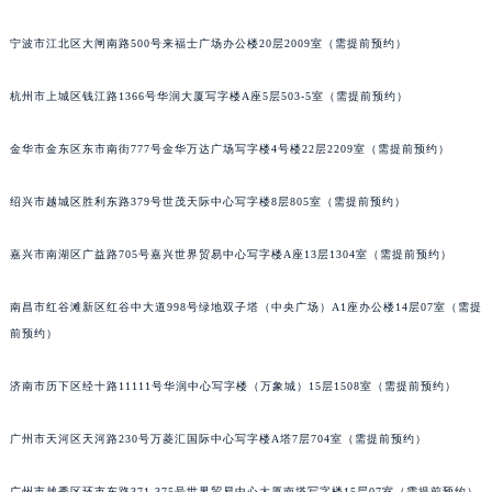
苏州市苏州工业园区星港街199号苏州中心办公楼C座22层08室（需提前预约）
宁波市江北区大闸南路500号来福士广场办公楼20层2009室（需提前预约）
武汉市江汉区解放大道686号世界贸易大厦38层09室（需提前预约）
南宁市青秀区金湖路59号地王大厦12楼1224室（需提前预约）
杭州市上城区钱江路1366号华润大厦写字楼A座5层503-5室（需提前预约）
合肥市蜀山区潜山路111号万象城华润大厦B座12楼03室（需提前预约）
泉州市丰泽区宝洲路729号浦西万达中心写字楼A座7楼709室（需提前预约）
金华市金东区东市南街777号金华万达广场写字楼4号楼22层2209室（需提前预约）
青岛市南区山东路6号华润大厦B座22层04室（需提前预约）
绍兴市越城区胜利东路379号世茂天际中心写字楼8层805室（需提前预约）
烟台市芝罘区胜利路139号万达金融中心A座907室（需提前预约）
长春市朝阳区西安大路727号中银大厦A座(旺进大厦)18层09室（需提前预约）
嘉兴市南湖区广益路705号嘉兴世界贸易中心写字楼A座13层1304室（需提前预约）
贵阳市南明区都司高架桥路33号亨特国际金融中心14楼14D（需提前预约）
昆明市盘龙区北京路928号同德昆明广场写字楼10层06室（需提前预约）
南昌市红谷滩新区红谷中大道998号绿地双子塔（中央广场）A1座办公楼14层07室（需提
石家庄市长安区中山东路39号勒泰中心写字楼B座13层07室（需提前预约）
前预约）
西安市碑林区南关正街88号华侨城长安国际中心E座6楼10室（需提前预约）
济南市历下区经十路11111号华润中心写字楼（万象城）15层1508室（需提前预约）
海口市龙华区金贸东路5号海口华润大厦B座17层1707室（需提前预约）
唐山市路南区新华东道100号万达广场写字楼A座10层1002室（需提前预约）
广州市天河区天河路230号万菱汇国际中心写字楼A塔7层704室（需提前预约）
台州市椒江区东海大道1800号腾达中心东1幢20楼2002室（需提前预约）
内蒙古自治区呼和浩特市玉泉区大学西街70号华润万象城写字楼（鄂尔多斯大厦）23层2326室（需提前预约）
广州市越秀区环市东路371-375号世界贸易中心大厦南塔写字楼15层07室（需提前预约）