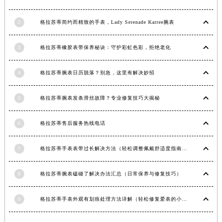
内蒙古自治区锡林郭勒盟市锡林浩特市光明街与额尔敦路交叉口格拉苏蒂售后服务中心（需提前预约）
2
格拉苏蒂简约而精致的手表，Lady Serenade Karree腕表
内蒙古自治区兴安盟市乌兰浩特市兴安大街格拉苏蒂售后服务中心（需提前预约）
山西省大同市平城区迎宾街格拉苏蒂售后服务中心（需提前预约）
3
格拉苏蒂橡胶表带保养秘诀：守护彩虹色彩，拒绝老化
山西省晋城市城区黄华街格拉苏蒂售后服务中心（需提前预约）
山西省晋中市榆次区顺城街格拉苏蒂售后服务中心（需提前预约）
4
格拉苏蒂腕表日历脱落？别急，这里有解决妙招
山西省临汾市尧都区解放路格拉苏蒂售后服务中心（需提前预约）
山西省吕梁市离石区永宁中路与建设街交叉口格拉苏蒂售后服务中心（需提前预约）
5
格拉苏蒂腕表发条滑丝故障？专业修复技巧大揭秘
山西省朔州市朔城区怡西路与鄯阳西街交汇处格拉苏蒂售后服务中心（需提前预约）
山西省忻州市忻府区和平东街与七一南路交叉口格拉苏蒂售后服务中心（需提前预约）
6
格拉苏蒂售后服务热线电话
山西省阳泉市郊区平阳东街与新城大道交叉口格拉苏蒂售后服务中心（需提前预约）
山西省运城市盐湖区河东街格拉苏蒂售后服务中心（需提前预约）
7
格拉苏蒂手表表带过长解决方法（轻松调整佩戴舒适度指南）
山西省长治市潞州区英雄中路格拉苏蒂售后服务中心（需提前预约）
8
格拉苏蒂腕表磕碰了解决办法汇总（日常保养与修复技巧）
山西省太原市迎泽区迎泽街道解放路15号亨得利名表维修授权店3楼格拉苏蒂售后服务中心（需提前预约）
天津市和平区赤峰道136号天津国际金融中心26层2603室格拉苏蒂售后服务中心（需提前预约）
9
格拉苏蒂手表外观有划痕处理方法详解（轻松修复爱表的小技巧）
安徽省安庆市迎江区人民路格拉苏蒂售后服务中心（需提前预约）
安徽省蚌埠市蚌山区淮河路格拉苏蒂售后服务中心（需提前预约）