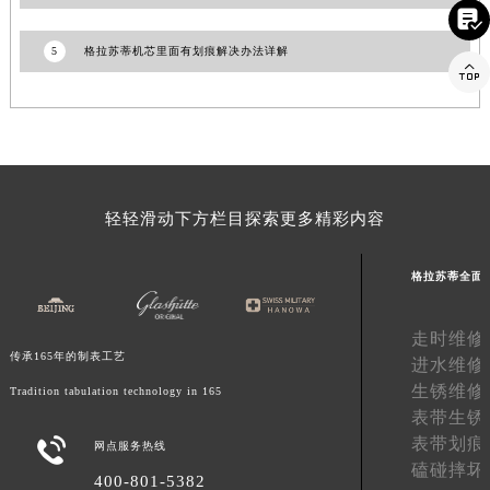

福建省莆田市城厢区霞林街道荔华东大道格拉苏蒂售后服务中心（需提前预约）
5
格拉苏蒂机芯里面有划痕解决办法详解
福建省三明市三元区东乾二路格拉苏蒂售后服务中心（需提前预约）

福建省漳州市龙文区步港路格拉苏蒂售后服务中心（需提前预约）
江苏省常州市新北区龙锦路1590号现代传媒中心5号楼10层1008室格拉苏蒂售后服务中心（需提前预约）
江苏省淮安市清江浦区淮海北路格拉苏蒂售后服务中心（需提前预约）
江苏省连云港市海州区通灌北路格拉苏蒂售后服务中心（需提前预约）
江苏省南京市秦淮区中山南路1号南京中心22层22-C1-C3室格拉苏蒂售后服务中心（需提前预约）
轻轻滑动下方栏目探索更多精彩内容
江苏省宿迁市宿城区西湖路格拉苏蒂售后服务中心（需提前预约）
江苏省泰州市海陵区永定东路399号置地商务中心东塔（华润万象城）17层1706室格拉苏蒂售后服务中心（需提前预约）
格拉苏蒂全面
江苏省徐州市鼓楼区淮海东路29号苏宁广场IFC国际金融中心35层3508室格拉苏蒂售后服务中心（需提前预约）
江苏省盐城市盐都区世纪大道5号盐城金融城写字楼1号楼16层1604室格拉苏蒂售后服务中心（需提前预约）
走时维修
传承165年的制表工艺
江苏省扬州市邗江区国展路29号星耀天地写字楼1号楼18层1803室格拉苏蒂售后服务中心（需提前预约）
进水维修
生锈维修
江苏省镇江市京口区中山东路格拉苏蒂售后服务中心（需提前预约）
Tradition tabulation technology in 165
表带生锈
江西省抚州市临川区赣东大道格拉苏蒂售后服务中心（需提前预约）
表带划痕

网点服务热线
江西省赣州市章贡区文清路格拉苏蒂售后服务中心（需提前预约）
磕碰摔坏
400-801-5382
江西省吉安市吉州区井冈山大道格拉苏蒂售后服务中心（需提前预约）