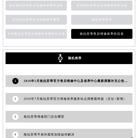
南京格拉苏蒂售后维修保养费用说明
苏州格拉苏蒂售后维修保养价目表
安徽省亳州市谯城区魏武大道格拉苏蒂售后服务中心（需提前预约）
安徽省池州市贵池区长江路格拉苏蒂售后服务中心（需提前预约）
武汉格拉苏蒂售后维修保养费用
格拉苏蒂售后
安徽省滁州市琅琊区南谯北路格拉苏蒂售后服务中心（需提前预约）
安徽省阜阳市颍州区颍州北路格拉苏蒂售后服务中心（需提前预约）
天津格拉苏蒂售后维修保养费用价目表
格拉苏蒂售后维修保养价目表
安徽省淮北市相山区淮海路格拉苏蒂售后服务中心（需提前预约）
安徽省淮南市田家庵区国庆中路格拉苏蒂售后服务中心（需提前预约）
安徽省黄山市屯溪区黄山西路格拉苏蒂售后服务中心（需提前预约）
随机推荐
安徽省六安市金安区解放中路格拉苏蒂售后服务中心（需提前预约）
安徽省马鞍山市雨山区湖南西路格拉苏蒂售后服务中心（需提前预约）
1
2026年5月格拉苏蒂官方售后维修中心及保养中心最新调整补充公告文本
安徽省宿州市埇桥区人民中路格拉苏蒂售后服务中心（需提前预约）
安徽省铜陵市铜官区石城大道格拉苏蒂售后服务中心（需提前预约）
2
2026年7月格拉苏蒂官方维修保养服务站点调整最终版（迁址+新增）
安徽省芜湖市镜湖区中山路步行街格拉苏蒂售后服务中心（需提前预约）
安徽省宣城市宣州区叠嶂西路格拉苏蒂售后服务中心（需提前预约）
3
格拉苏蒂维修部门店在哪里
福建省龙岩市新罗区九一南路格拉苏蒂售后服务中心（需提前预约）
福建省南平市建阳区人民西路格拉苏蒂售后服务中心（需提前预约）
4
格拉苏蒂手表外观有划痕如何解决
福建省宁德市蕉城区天湖东路格拉苏蒂售后服务中心（需提前预约）