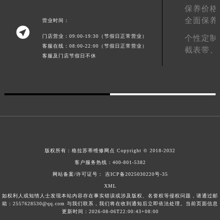
保养价格
江西省景德镇市珠山区珠山中路格拉苏蒂售后服务中心（需提前预约）
全面保养
营业时间：
江西省九江市浔阳区浔阳路格拉苏蒂售后服务中心（需提前预约）

门店营业：09:00-19:30（节假日正常营业）
个性定制
江西省南昌市红谷滩新区红谷中大道998号绿地双子塔（中央广场）A1座办公楼14层1407室格拉苏蒂售后服务中心（需提前预约）
客服在线：08:00-22:00（节假日正常营业）
截表带、
江西省萍乡市安源区萍安北大道与康庄路交叉口格拉苏蒂售后服务中心（需提前预约）
客服及门店节假日不休
江西省上饶市信州区滨江西路格拉苏蒂售后服务中心（需提前预约）
江西省新余市渝水区北湖西路格拉苏蒂售后服务中心（需提前预约）
江西省宜春市袁州区中山中路格拉苏蒂售后服务中心（需提前预约）
江西省鹰潭市月湖区胜利东路格拉苏蒂售后服务中心（需提前预约）
山东省德州市德城区东风中路格拉苏蒂售后服务中心（需提前预约）
山东省东营市东营区济南路格拉苏蒂售后服务中心（需提前预约）
山东省济南市历下区经十路11111号华润中心写字楼（万象城）15层1508室格拉苏蒂售后服务中心（需提前预约）
版权所有：
格拉苏蒂维修网点
Copyright © 2018-2032
山东省济宁市任城区太白楼路格拉苏蒂售后服务中心（需提前预约）
客户服务热线：
400-801-5382
网站备案/许可证号： 吉ICP备2025030220号-35
山东省莱芜市文化南路8号银座商城名表维修一楼名表维修格拉苏蒂售后服务中心（需提前预约）
XML
山东省临沂市兰山区解放路格拉苏蒂售后服务中心（需提前预约）
如权利人或知情人士发现本站内容存在事实错误或涉及版权、名誉权等侵权问题，请通过邮
山东省日照市东港区烟台路格拉苏蒂售后服务中心（需提前预约）
箱：2557628530@qq.com 与我们联系，我们将在收到通知后立即依法处理。当前页面信息
更新时间：2026-08-06T22:00:43+08:00
山东省泰安市泰山区财源街道泰山大街格拉苏蒂售后服务中心（需提前预约）