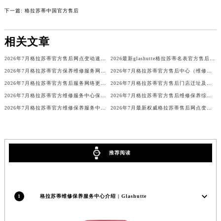
吉林省辽源市龙山区人民大街格拉苏蒂售后服务中心（需提前预约）
下一篇:
格拉苏蒂中国官方售后
吉林省梅河口市新华街道梅河大街格拉苏蒂售后服务中心（需提前预约）
吉林省四平市铁东区紫气大路与南九经街交汇处格拉苏蒂售后服务中心（需提前预约）
相关文章
吉林省松原市宁江区五环大街格拉苏蒂售后服务中心（需提前预约）
2026年7月格拉苏蒂官方售后网点变动速查补充修订手册（迁址及新增）
2026最新glashutte格拉苏蒂名表官方售后维修服务点地址考察报告
吉林省通化市东昌区环通乡江南大街格拉苏蒂售后服务中心（需提前预约）
2026年7月格拉苏蒂官方保养维修服务网络扩容补充最终公告（迁址新开）文本
2026年7月格拉苏蒂官方售后中心（维修保养）迁址及新设补充说明文件
吉林省延边市延吉市解放路格拉苏蒂售后服务中心（需提前预约）
2026年7月格拉苏蒂官方售后服务网络更新版（迁址+新店）
2026年7月格拉苏蒂官方售后门店迁址及新增网点公告
辽宁省鞍山市铁东区站前街格拉苏蒂售后服务中心（需提前预约）
2026年7月格拉苏蒂官方维修服务中心保养点搬迁及新设详情
2026年7月格拉苏蒂官方售后维修保养综合服务中心迁址开业完整事项
辽宁省本溪市平山区胜利路格拉苏蒂售后服务中心（需提前预约）
2026年7月格拉苏蒂官方维修保养服务中心调整细节文本（迁址新开）
2026年7月最新权威格拉苏蒂售后网点变更（含搬迁及新设）
辽宁省朝阳市双塔区新华路格拉苏蒂售后服务中心（需提前预约）
辽宁省丹东市振兴区七经街格拉苏蒂售后服务中心（需提前预约）
辽宁省抚顺市新抚区东一路格拉苏蒂售后服务中心（需提前预约）
推荐阅读
辽宁省阜新市海州区解放大街格拉苏蒂售后服务中心（需提前预约）
辽宁省葫芦岛市连山区中央路格拉苏蒂售后服务中心（需提前预约）
辽宁省锦州市古塔区中央大街格拉苏蒂售后服务中心（需提前预约）
1
格拉苏蒂维修保养服务中心介绍 | Glashutte
辽宁省辽阳市白塔区新运大街格拉苏蒂售后服务中心（需提前预约）
辽宁省盘锦市兴隆台区石油大街格拉苏蒂售后服务中心（需提前预约）