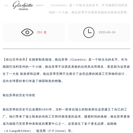
（Glashütte）是一个响当当的名字。作为德国巴伐利亚
徐州市鼓楼区淮海东路29号苏宁广场IFC国际金融中心写字楼35层3508室（需提前预约）
州的一个小镇，格拉苏蒂不仅因其美丽的自然风光而闻
扬州市邗江区国展路29号星耀天地写字楼1号楼18层1803室（需提前预约）
名，更是因为这里诞生了一大批 制表师和品牌。格拉苏
盐城市盐都区世纪大道5号盐城金融城写字楼1号楼16层1604室（需提前预约）
蒂官网不仅展…

泰州市海陵区永定东路399号置地商务中心东塔写字楼（华润万象城）17层1706室（需提前预约）
251 次
2025-05-16
宁波市江北区大闸南路500号来福士广场办公楼20层2009室（需提前预约）
杭州市上城区钱江路1366号华润大厦写字楼A座5层503-5室（需提前预约）
金华市金东区东市南街777号金华万达广场写字楼4号楼22层2209室（需提前预约）
【
格拉苏蒂保养
】在精密制表领域，格拉苏蒂（Glashütte）是一个响当当的名字。作为
绍兴市越城区胜利东路379号世茂天际中心写字楼8层805室（需提前预约）
德国巴伐利亚州的一个小镇，格拉苏蒂不仅因其美丽的自然风光而闻名，更是因为这里诞
嘉兴市南湖区广益路705号嘉兴世界贸易中心写字楼A座13层1304室（需提前预约）
生了一大批 制表师和品牌。格拉苏蒂官网不仅展示了这些品牌的精湛工艺和独特设计，
南昌市红谷滩新区红谷中大道998号绿地双子塔（中央广场）A1座办公楼14层07室（需提前预约）
还向全球爱好者们传递了德国制造的精髓。
济南市历下区经十路11111号华润中心写字楼（万象城）15层1508室（需提前预约）
格拉苏蒂的历史与传统
广州市天河区天河路230号万菱汇国际中心写字楼A塔7层704室（需提前预约）
广州市越秀区环市东路371-375号世界贸易中心大厦南塔写字楼15层07室（需提前预约）
格拉苏蒂的历史可以追溯到1845年，当时一群来自瑞士的制表师在这里建立了自己的工
深圳市罗湖区深南东路5001号华润大厦写字楼17层1701室（需提前预约）
厂。他们带来了瑞士制表的传统工艺和对精准度的追求。随着时间的推移，格拉苏蒂逐渐
惠州市惠城区江北文昌一路7号华贸大厦写字楼1座30层05室（需提前预约）
成为德国乃至世界钟表制造的重要中心之一。这里诞生了多个著名品牌，如朗格
厦门市思明区湖滨东路95号华润大厦写字楼B座11层1104室（需提前预约）
（A.Lange&Söhne）、福克斯（F.P.Journe）等。