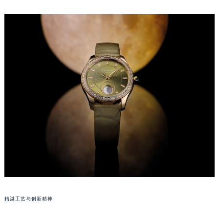
福州市鼓楼区五四路128-1号恒力城写字楼15层03室（需提前预约）
成都市锦江区人民东路6号SAC东原中心写字楼24层2406B室（需提前预约）
重庆市江北区观音桥步行街2号融恒时代广场写字楼9层902室（需提前预约）
长沙市芙蓉区定王台街道建湘路393号世茂环球金融中心写字楼（芙蓉广场）10层13室（需提前预约）
郑州市二七区铭功路10号华润大厦写字楼29层2905室（需提前预约）
太原市迎泽区解放路15号亨得利名表服务中心（品牌授权店）3层整层（需提前预约）
沈阳市沈河区中街路137号亨得利名表服务中心（品牌授权店）1层整层（需提前预约）
沈阳市沈河区中街路83号亨得利名表服务中心（品牌授权店）1层整层（需提前预约）
乌鲁木齐市天山区红山路26号时代广场（CCMALL）C座17层17-B（需提前预约）
温州市鹿城区锦绣路1067号置信广场10层1015室（需提前预约）
哈尔滨市道里区友谊西路600号富力中心T2座写字楼29层03室（需提前预约）
大连市中山区人民路15号国际金融大厦7层G室（需提前预约）
佛山市禅城区季华五路57号万科金融中心C座12层1205室（需提前预约）
东莞市东城街道鸿福东路1号民盈国贸中心T1写字楼9层907室（需提前预约）
精湛工艺与创新精神
无锡市梁溪区人民中路139号恒隆广场写字楼1座11层1104室（需提前预约）
南通市崇川区工农路57号圆融广场写字楼16层1603室（需提前预约）