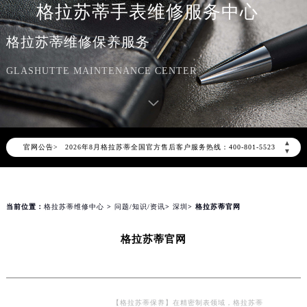
格拉苏蒂手表维修服务中心
格拉苏蒂维修保养服务
GLASHUTTE MAINTENANCE CENTER
2026年8月格拉苏蒂中国区售后服务网络优化升级公告
2026年8月格拉苏蒂全国官方售后客户服务热线：400-801-5523
▲
官网公告>
格拉苏蒂官方全国统一服务热线400-801-5523，服务覆盖中国大陆、香港、澳门、台湾全部区域（非大陆需加拨“+86”）
▼
2026年8月格拉苏蒂售后服务中心最新网点地址：
北京市朝阳区建国门外大街甲6号华熙国际中心写字楼D座11层1102室（北京总部）（需提前预约）
北京市东城区东长安街1号东方广场写字楼W3座6层602室（需提前预约）
当前位置：
格拉苏蒂维修中心
>
问题/知识/资讯
>
深圳
> 格拉苏蒂官网
天津市和平区赤峰道136号天津国际金融中心写字楼26层2603室（需提前预约）
格拉苏蒂官网
上海市徐汇区虹桥路3号港汇中心写字楼2座37层3705室（需提前预约）
上海市黄浦区南京东路299号宏伊国际广场写字楼8层806室（需提前预约）
南京市秦淮区中山南路1号（新街口）南京中心写字楼22层C1-1室（需提前预约）
常州市新北区龙锦路1590号现代传媒中心写字楼5号楼10层1008室（需提前预约）
【格拉苏蒂保养】在精密制表领域，格拉苏蒂