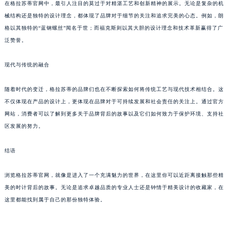
在格拉苏蒂官网中，最引人注目的莫过于对精湛工艺和创新精神的展示。无论是复杂的机
苏州市苏州工业园区星港街199号苏州中心办公楼C座22层08室（需提前预约）
械结构还是独特的设计理念，都体现了品牌对于细节的关注和追求完美的心态。例如，朗
武汉市江汉区解放大道686号世界贸易大厦38层09室（需提前预约）
格以其独特的“蓝钢螺丝”闻名于世；而福克斯则以其大胆的设计理念和技术革新赢得了广
南宁市青秀区金湖路59号地王大厦12楼1224室（需提前预约）
泛赞誉。
合肥市蜀山区潜山路111号万象城华润大厦B座12楼03室（需提前预约）
现代与传统的融合
泉州市丰泽区宝洲路729号浦西万达中心写字楼A座7楼709室（需提前预约）
青岛市南区山东路6号华润大厦B座22层04室（需提前预约）
随着时代的变迁，格拉苏蒂的品牌们也在不断探索如何将传统工艺与现代技术相结合。这
烟台市芝罘区胜利路139号万达金融中心A座907室（需提前预约）
不仅体现在产品的设计上，更体现在品牌对于可持续发展和社会责任的关注上。通过官方
长春市朝阳区西安大路727号中银大厦A座(旺进大厦)18层09室（需提前预约）
网站，消费者可以了解到更多关于品牌背后的故事以及它们如何致力于保护环境、支持社
贵阳市南明区都司高架桥路33号亨特国际金融中心14楼14D（需提前预约）
区发展的努力。
昆明市盘龙区北京路928号同德昆明广场写字楼10层06室（需提前预约）
结语
石家庄市长安区中山东路39号勒泰中心写字楼B座13层07室（需提前预约）
西安市碑林区南关正街88号华侨城长安国际中心E座6楼10室（需提前预约）
浏览格拉苏蒂官网，就像是进入了一个充满魅力的世界，在这里你可以近距离接触那些精
海口市龙华区金贸东路5号海口华润大厦B座17层1707室（需提前预约）
美的时计背后的故事。无论是追求卓越品质的专业人士还是钟情于精美设计的收藏家，在
唐山市路南区新华东道100号万达广场写字楼A座10层1002室（需提前预约）
这里都能找到属于自己的那份独特体验。
台州市椒江区东海大道1800号腾达中心东1幢20楼2002室（需提前预约）
内蒙古自治区呼和浩特市玉泉区大学西街70号华润万象城写字楼（鄂尔多斯大厦）23层2326室（需提前预约）