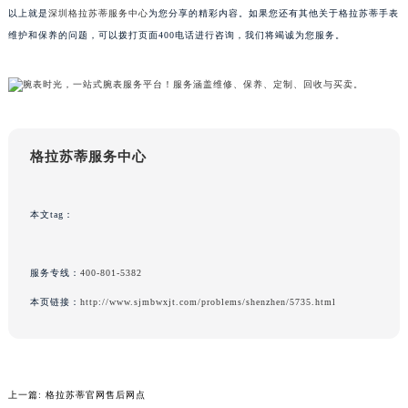
以上就是
深圳格拉苏蒂服务中心
为您分享的精彩内容。如果您还有其他关于格拉苏蒂手表
甘肃省兰州市七里河区西津西路16号兰州中心写字楼21层2102室（需提前预约）
维护和保养的问题，可以拨打页面400电话进行咨询，我们将竭诚为您服务。
重庆市解放碑渝中区民权路28号英利国际金融中心写字楼20层01室（需提前预约）
黑龙江省大庆市萨尔图区会战大街格拉苏蒂售后服务中心（需提前预约）
黑龙江省鹤岗市向阳区红军路格拉苏蒂售后服务中心（需提前预约）
黑龙江省黑河市爱辉区中央街格拉苏蒂售后服务中心（需提前预约）
黑龙江省鸡西市鸡冠区红军路格拉苏蒂售后服务中心（需提前预约）
格拉苏蒂服务中心
黑龙江省佳木斯市向阳区长安路格拉苏蒂售后服务中心（需提前预约）
黑龙江省牡丹江市东安区太平路格拉苏蒂售后服务中心（需提前预约）
本文tag：
黑龙江省七台河市桃山区大同街格拉苏蒂售后服务中心（需提前预约）
黑龙江省齐齐哈尔市龙沙区龙华路格拉苏蒂售后服务中心（需提前预约）
黑龙江省双鸭山市尖山区新兴大街格拉苏蒂售后服务中心（需提前预约）
服务专线：
400-801-5382
黑龙江省绥化市北林区新华街与康庄路交叉口格拉苏蒂售后服务中心（需提前预约）
本页链接：
http://www.sjmbwxjt.com/problems/shenzhen/5735.html
黑龙江省伊春市伊美区通河路格拉苏蒂售后服务中心（需提前预约）
吉林省白城市洮北区明仁南街格拉苏蒂售后服务中心（需提前预约）
吉林省白山市浑江区浑江大街格拉苏蒂售后服务中心（需提前预约）
上一篇:
格拉苏蒂官网售后网点
吉林省吉林市船营区河南街格拉苏蒂售后服务中心（需提前预约）