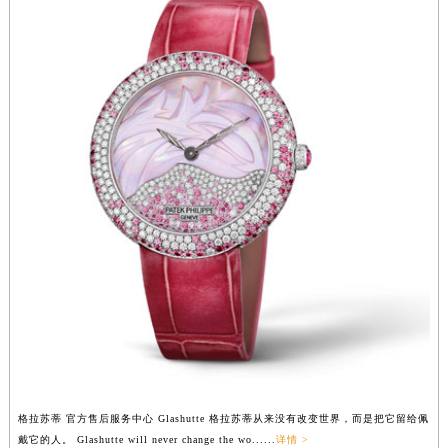
辽宁省铁岭市银州区南马路格拉苏蒂售后服务中心（需提前预约）
辽宁省营口市站前区市府路与渤海大街交叉口格拉苏蒂售后服务中心（需提前预约）
辽宁省沈阳市沈河区中街路137号亨得利名表维修授权店1楼格拉苏蒂售后服务中心（需提前预约）
辽宁省沈阳市沈河区中街路83号亨得利名表维修授权店1楼格拉苏蒂售后服务中心（需提前预约）
北京市朝阳区建国门外大街甲6号华熙国际中心D座11层1102室格拉苏蒂售后服务中心（北京总部）（需提前预约）
北京市东城区东长安街1号王府井东方广场W3座6层602室格拉苏蒂售后服务中心（需提前预约）
河北省保定市竞秀区朝阳北大街北国先天下格拉苏蒂售后服务中心（需提前预约）
内蒙古自治区阿拉善盟市左旗土尔扈特大街格拉苏蒂售后服务中心（需提前预约）
内蒙古自治区巴彦淖尔市临河区新华街格拉苏蒂售后服务中心（需提前预约）
内蒙古自治区包头市青山区幸福路甲3号王府井百货名表维修格拉苏蒂售后服务中心（需提前预约）
内蒙古自治区赤峰市红山区哈达街格拉苏蒂售后服务中心（需提前预约）
内蒙古自治区鄂尔多斯市东胜区伊金霍洛街格拉苏蒂售后服务中心（需提前预约）
内蒙古自治区呼伦贝尔市海拉尔区中央街格拉苏蒂售后服务中心（需提前预约）
内蒙古自治区通辽市科尔沁区明仁大街格拉苏蒂售后服务中心（需提前预约）
内蒙古自治区乌海市海勃湾区人民南路格拉苏蒂售后服务中心（需提前预约）
格拉苏蒂 官方售后服务中心 Glashutte 格拉苏蒂从来没有改变世界，而是把它留给佩
内蒙古自治区乌兰察布市集宁区恩和大街格拉苏蒂售后服务中心（需提前预约）
戴它的人。 Glashutte will never change the wo......
详情 >