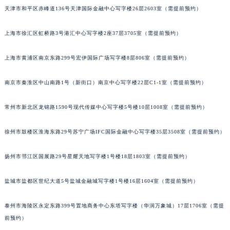
天津市和平区赤峰道136号天津国际金融中心写字楼26层2603室（需提前预约）
福州市鼓楼区五四路128-1号恒力城写字楼15层03室（需提前预约）
成都市锦江区人民东路6号SAC东原中心写字楼24层2406B室（需提前预约）
上海市徐汇区虹桥路3号港汇中心写字楼2座37层3705室（需提前预约）
重庆市江北区观音桥步行街2号融恒时代广场写字楼9层902室（需提前预约）
长沙市芙蓉区定王台街道建湘路393号世茂环球金融中心写字楼（芙蓉广场）10层13室（需提前预约）
上海市黄浦区南京东路299号宏伊国际广场写字楼8层806室（需提前预约）
郑州市二七区铭功路10号华润大厦写字楼29层2905室（需提前预约）
太原市迎泽区解放路15号亨得利名表服务中心（品牌授权店）3层整层（需提前预约）
南京市秦淮区中山南路1号（新街口）南京中心写字楼22层C1-1室（需提前预约）
沈阳市沈河区中街路137号亨得利名表服务中心（品牌授权店）1层整层（需提前预约）
常州市新北区龙锦路1590号现代传媒中心写字楼5号楼10层1008室（需提前预约）
沈阳市沈河区中街路83号亨得利名表服务中心（品牌授权店）1层整层（需提前预约）
乌鲁木齐市天山区红山路26号时代广场（CCMALL）C座17层17-B（需提前预约）
徐州市鼓楼区淮海东路29号苏宁广场IFC国际金融中心写字楼35层3508室（需提前预约）
温州市鹿城区锦绣路1067号置信广场10层1015室（需提前预约）
哈尔滨市道里区友谊西路600号富力中心T2座写字楼29层03室（需提前预约）
扬州市邗江区国展路29号星耀天地写字楼1号楼18层1803室（需提前预约）
大连市中山区人民路15号国际金融大厦7层G室（需提前预约）
盐城市盐都区世纪大道5号盐城金融城写字楼1号楼16层1604室（需提前预约）
佛山市禅城区季华五路57号万科金融中心C座12层1205室（需提前预约）
东莞市东城街道鸿福东路1号民盈国贸中心T1写字楼9层907室（需提前预约）
泰州市海陵区永定东路399号置地商务中心东塔写字楼（华润万象城）17层1706室（需提
无锡市梁溪区人民中路139号恒隆广场写字楼1座11层1104室（需提前预约）
前预约）
南通市崇川区工农路57号圆融广场写字楼16层1603室（需提前预约）