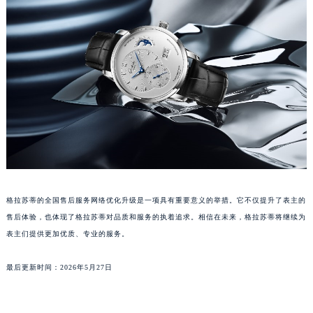
山东省威海市环翠区新威海路89号振华商厦一楼名表维修格拉苏蒂售后服务中心（需提前预约）
山东省潍坊市奎文区东风东街格拉苏蒂售后服务中心（需提前预约）
山东省枣庄市滕州市北辛路与善国路交叉口格拉苏蒂售后服务中心（需提前预约）
山东省淄博市张店区金晶大道格拉苏蒂售后服务中心（需提前预约）
上海市黄浦区南京东路299号宏伊国际广场写字楼8层806室格拉苏蒂售后服务中心（需提前预约）
上海市徐汇区虹桥路3号港汇中心2座37层3705室格拉苏蒂售后服务中心（需提前预约）
浙江省杭州市上城区钱江路1366号华润大厦A座5层503-5室格拉苏蒂售后服务中心（需提前预约）
浙江省湖州市吴兴区劳动路格拉苏蒂售后服务中心（需提前预约）
浙江省嘉兴市南湖区广益路705号嘉兴世界贸易中心A座13层1304室格拉苏蒂售后服务中心（需提前预约）
浙江省金华市金东区东市南街777号金华万达广场4号楼22楼2209室格拉苏蒂售后服务中心（需提前预约）
格拉苏蒂的全国售后服务网络优化升级是一项具有重要意义的举措。它不仅提升了表主的
浙江省丽水市莲都区解放街格拉苏蒂售后服务中心（需提前预约）
售后体验，也体现了格拉苏蒂对品质和服务的执着追求。相信在未来，格拉苏蒂将继续为
浙江省宁波市江北区大闸南路500号来福士广场办公楼20层2009室格拉苏蒂售后服务中心（需提前预约）
表主们提供更加优质、专业的服务。
浙江省衢州市柯城区上街格拉苏蒂售后服务中心（需提前预约）
最后更新时间：2026年5月27日
浙江省绍兴市越城区胜利东路379号世茂天际中心写字楼8层805室格拉苏蒂售后服务中心（需提前预约）
浙江省舟山市定海区解放东路格拉苏蒂售后服务中心（需提前预约）
澳门特别行政区大堂区议事亭前地（新马路）格拉苏蒂售后服务中心（需提前预约）