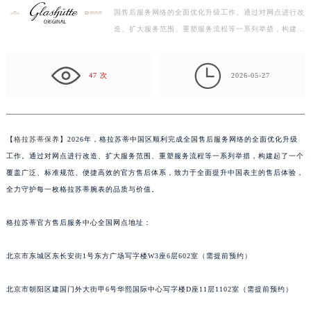
国售后服务网络的全面优化升级工作。通过对网点进行改
徐州市鼓楼区淮海东路29号苏宁广场IFC国际金融中心写字楼35层3508室（需提前预约）
造、扩大服务范围、重塑服务流程等一系列举措，构建起
扬州市邗江区国展路29号星耀天地写字楼1号楼18层1803室（需提前预约）
了一个覆盖广泛、标准规范、便捷高效的官方售后体系，
盐城市盐都区世纪大道5号盐城金融城写字楼1号楼16层1604室（需提前预约）
…

泰州市海陵区永定东路399号置地商务中心东塔写字楼（华润万象城）17层1706室（需提前预约）
47 次
2026-05-27
宁波市江北区大闸南路500号来福士广场办公楼20层2009室（需提前预约）
杭州市上城区钱江路1366号华润大厦写字楼A座5层503-5室（需提前预约）
金华市金东区东市南街777号金华万达广场写字楼4号楼22层2209室（需提前预约）
【
格拉苏蒂保养
】2026年，格拉苏蒂中国区顺利完成全国售后服务网络的全面优化升级
绍兴市越城区胜利东路379号世茂天际中心写字楼8层805室（需提前预约）
工作。通过对网点进行改造、扩大服务范围、重塑服务流程等一系列举措，构建起了一个
嘉兴市南湖区广益路705号嘉兴世界贸易中心写字楼A座13层1304室（需提前预约）
覆盖广泛、标准规范、便捷高效的官方售后体系，致力于全面提升中国表主的售后体验，
南昌市红谷滩新区红谷中大道998号绿地双子塔（中央广场）A1座办公楼14层07室（需提前预约）
全力守护每一枚格拉苏蒂腕表的品质与价值。
济南市历下区经十路11111号华润中心写字楼（万象城）15层1508室（需提前预约）
格拉苏蒂官方售后服务中心全国网点地址：
广州市天河区天河路230号万菱汇国际中心写字楼A塔7层704室（需提前预约）
广州市越秀区环市东路371-375号世界贸易中心大厦南塔写字楼15层07室（需提前预约）
北京市东城区东长安街1号东方广场写字楼W3座6层602室（需提前预约）
深圳市罗湖区深南东路5001号华润大厦写字楼17层1701室（需提前预约）
惠州市惠城区江北文昌一路7号华贸大厦写字楼1座30层05室（需提前预约）
北京市朝阳区建国门外大街甲6号华熙国际中心写字楼D座11层1102室（需提前预约）
厦门市思明区湖滨东路95号华润大厦写字楼B座11层1104室（需提前预约）