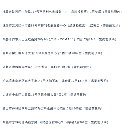
吉林省辽源市龙山区人民大街格拉苏蒂售后服务中心（需提前预约）
沈阳市沈河区中街路137号亨得利名表服务中心（品牌授权店）1层整层（需提前预约）
吉林省梅河口市新华街道梅河大街格拉苏蒂售后服务中心（需提前预约）
吉林省四平市铁东区紫气大路与南九经街交汇处格拉苏蒂售后服务中心（需提前预约）
沈阳市沈河区中街路83号亨得利名表服务中心（品牌授权店）1层整层（需提前预约）
吉林省松原市宁江区五环大街格拉苏蒂售后服务中心（需提前预约）
吉林省通化市东昌区环通乡江南大街格拉苏蒂售后服务中心（需提前预约）
乌鲁木齐市天山区红山路26号时代广场（CCMALL）C座17层17-B（需提前预约）
吉林省延边市延吉市解放路格拉苏蒂售后服务中心（需提前预约）
台州市椒江区东海大道1800号腾达中心东1幢20楼2002室（需提前预约）
辽宁省鞍山市铁东区站前街格拉苏蒂售后服务中心（需提前预约）
辽宁省本溪市平山区胜利路格拉苏蒂售后服务中心（需提前预约）
温州市鹿城区锦绣路1067号置信广场10层1015室（需提前预约）
辽宁省朝阳市双塔区新华路格拉苏蒂售后服务中心（需提前预约）
辽宁省丹东市振兴区七经街格拉苏蒂售后服务中心（需提前预约）
哈尔滨市南岗区东大直街146号上和置地广场金座12层1214室（需提前预约）
辽宁省抚顺市新抚区东一路格拉苏蒂售后服务中心（需提前预约）
辽宁省阜新市海州区解放大街格拉苏蒂售后服务中心（需提前预约）
大连市中山区人民路15号国际金融大厦7层G室（需提前预约）
辽宁省葫芦岛市连山区中央路格拉苏蒂售后服务中心（需提前预约）
佛山市禅城区季华五路57号万科金融中心C座12层1205室（需提前预约）
辽宁省锦州市古塔区中央大街格拉苏蒂售后服务中心（需提前预约）
辽宁省辽阳市白塔区新运大街格拉苏蒂售后服务中心（需提前预约）
东莞市东城街道鸿福东路1号民盈国贸中心T1写字楼9层907室（需提前预约）
辽宁省盘锦市兴隆台区石油大街格拉苏蒂售后服务中心（需提前预约）