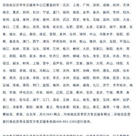
目前
格拉苏蒂售后
服务中心已覆盖的市：北京、上海、广州、深圳、成都、杭州、天津、
安徽省亳州市谯城区魏武大道格拉苏蒂售后服务中心（需提前预约）
南京、重庆、郑州、长沙、宁波、厦门、福州、南昌、金华、嘉兴、扬州、常州、绍兴、
安徽省池州市贵池区长江路格拉苏蒂售后服务中心（需提前预约）
徐州、盐城、泰州、济南、惠州、苏州、武汉、西安、青岛、无锡、温州、沈阳、大连、
安徽省滁州市琅琊区南谯北路格拉苏蒂售后服务中心（需提前预约）
海口、三亚、佛山、东莞、珠海、哈尔滨、合肥、昆明、太原、石家庄、南宁、南通、长
安徽省阜阳市颍州区颍州北路格拉苏蒂售后服务中心（需提前预约）
春、烟台、唐山、廊坊、保定、贵阳、泉州、台州、湖州、中山、乌鲁木齐、洛阳、邯
安徽省淮北市相山区淮海路格拉苏蒂售后服务中心（需提前预约）
郸、秦皇岛、澳门、西宁、潍坊、呼和浩特、沧州、鞍山、赣州、临沂、岳阳、平顶山、
安徽省淮南市田家庵区国庆中路格拉苏蒂售后服务中心（需提前预约）
镇江、桂林、芜湖、汕头、淄博、兰州、银川、郴州、大庆、张家口、衡阳、焦作、周
口、邵阳、亳州、新乡、衡水、牡丹江、德州、聊城、包头、淮安、宜昌、许昌、邢台、
安徽省黄山市屯溪区黄山西路格拉苏蒂售后服务中心（需提前预约）
宿迁、丽水、蚌埠、上饶、晋中、葫芦岛、四平、宜春、滁州、大同、舟山、绵阳、天
安徽省六安市金安区解放中路格拉苏蒂售后服务中心（需提前预约）
水、德阳、承德、绥化、马鞍山、三明、滨州、黄冈、赤峰、荆州、通化、鸡西、佳木
安徽省马鞍山市雨山区湖南西路格拉苏蒂售后服务中心（需提前预约）
斯、黑河、连云港、阜阳、吉安、枣庄、永州、清远、揭阳、梧州、渭南、延安、长治、
安徽省宿州市埇桥区人民中路格拉苏蒂售后服务中心（需提前预约）
运城、淮南、莆田、荆门、益阳、梅州、达州、榆林、威海、九江、济宁、齐齐哈尔、南
安徽省铜陵市铜官区石城大道格拉苏蒂售后服务中心（需提前预约）
阳、常德、呼伦贝尔、丹东、锦州、辽阳、辽源、衢州、安庆、龙岩、宁德、鹰潭、泰
安徽省芜湖市镜湖区中山路步行街格拉苏蒂售后服务中心（需提前预约）
安、商丘、驻马店、咸宁、江门、茂名、玉林、乐山、南充、雅安、宝鸡、柳州、拉萨、
丽江、张家界、襄阳、株洲、遵义、鄂尔多斯、阳泉、昆山、黄石、湘潭、十堰、漳州、
安徽省宣城市宣州区叠嶂西路格拉苏蒂售后服务中心（需提前预约）
攀枝花、香港、台北等，共计360+网点，均有格拉苏蒂官方售后服务网点，详细信息需
福建省龙岩市新罗区九一南路格拉苏蒂售后服务中心（需提前预约）
拨打格拉苏蒂全国官方售后服务热线400-801-5382进行咨询。
福建省南平市建阳区人民西路格拉苏蒂售后服务中心（需提前预约）
福建省宁德市蕉城区天湖东路格拉苏蒂售后服务中心（需提前预约）