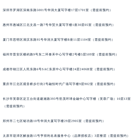
甘肃省兰州市七里河区西津西路16号兰州中心写字楼21层2102室（需提前预约）
深圳市罗湖区深南东路5001号华润大厦写字楼17层1701室（需提前预约）
重庆市解放碑渝中区民权路28号英利国际金融中心写字楼20层01室（需提前预约）
黑龙江省大庆市萨尔图区会战大街格拉苏蒂售后服务中心（需提前预约）
惠州市惠城区江北文昌一路7号华贸大厦写字楼1座30层05室（需提前预约）
黑龙江省鹤岗市向阳区红军路格拉苏蒂售后服务中心（需提前预约）
厦门市思明区湖滨东路95号华润大厦写字楼B座11层1104室（需提前预约）
黑龙江省黑河市爱辉区中央街格拉苏蒂售后服务中心（需提前预约）
黑龙江省鸡西市鸡冠区红军路格拉苏蒂售后服务中心（需提前预约）
福州市晋安区横屿路9号东二环泰禾中心写字楼2号楼5层509室（需提前预约）
黑龙江省佳木斯市向阳区长安路格拉苏蒂售后服务中心（需提前预约）
黑龙江省牡丹江市东安区太平路格拉苏蒂售后服务中心（需提前预约）
成都市锦江区人民东路6号SAC东原中心写字楼24层2406B室（需提前预约）
黑龙江省七台河市桃山区大同街格拉苏蒂售后服务中心（需提前预约）
黑龙江省齐齐哈尔市龙沙区龙华路格拉苏蒂售后服务中心（需提前预约）
重庆市江北区观音桥步行街2号融恒时代广场写字楼9层902室（需提前预约）
黑龙江省双鸭山市尖山区新兴大街格拉苏蒂售后服务中心（需提前预约）
长沙市芙蓉区定王台街道建湘路393号世茂环球金融中心写字楼（芙蓉广场）10层13室
黑龙江省绥化市北林区新华街与康庄路交叉口格拉苏蒂售后服务中心（需提前预约）
（需提前预约）
黑龙江省伊春市伊美区通河路格拉苏蒂售后服务中心（需提前预约）
吉林省白城市洮北区明仁南街格拉苏蒂售后服务中心（需提前预约）
郑州市二七区铭功路10号华润大厦写字楼29层2905室（需提前预约）
吉林省白山市浑江区浑江大街格拉苏蒂售后服务中心（需提前预约）
吉林省吉林市船营区河南街格拉苏蒂售后服务中心（需提前预约）
太原市迎泽区解放路15号亨得利名表服务中心（品牌授权店）3层整层（需提前预约）