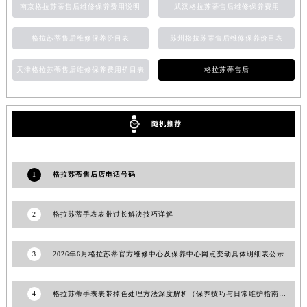
南京格拉苏蒂售后维修保养费用说明
武汉格拉苏蒂售后维修保养费用
河南省信阳市浉河区东方红大道格拉苏蒂售后服务中心（需提前预约）
河南省许昌市魏都区建安大道与八龙路交叉口格拉苏蒂售后服务中心（需提前预约）
格拉苏蒂售后维修保养价目表
苏州格拉苏蒂售后维修保养价目表
河南省郑州市二七区民主路10号华润大厦29层2905室格拉苏蒂售后服务中心（需提前预约）
天津格拉苏蒂售后维修保养费用价目表
格拉苏蒂售后
河南省周口市川汇区七一路格拉苏蒂售后服务中心（需提前预约）
河南省驻马店市驿城区乐山大道与置地大道交叉口格拉苏蒂售后服务中心（需提前预约）
湖北省鄂州市鄂城区文星大道格拉苏蒂售后服务中心（需提前预约）
随机推荐
湖北省黄冈市黄州区赤壁大道格拉苏蒂售后服务中心（需提前预约）
湖北省黄石市黄石港区武汉路格拉苏蒂售后服务中心（需提前预约）
湖北省荆门市东宝中天街步行街格拉苏蒂售后服务中心（需提前预约）
1
格拉苏蒂售后店电话号码
湖北省荆州市荆州区荆中路格拉苏蒂售后服务中心（需提前预约）
湖北省十堰市茅箭区人民北路格拉苏蒂售后服务中心（需提前预约）
2
格拉苏蒂手表表带过长解决技巧详解
湖北省随州市曾都区青年路格拉苏蒂售后服务中心（需提前预约）
湖北省咸宁市咸安区长安大道格拉苏蒂售后服务中心（需提前预约）
3
2026年6月格拉苏蒂官方维修中心及保养中心网点变动具体明细表公示
湖北省襄阳市樊城区长虹路与人民路交叉口格拉苏蒂售后服务中心（需提前预约）
湖北省孝感市孝南区复兴大道格拉苏蒂售后服务中心（需提前预约）
4
格拉苏蒂手表表带掉色处理方法深度解析（保养技巧与日常维护指南）
湖北省宜昌市西陵区夷陵大道与港窑路格拉苏蒂售后服务中心（需提前预约）