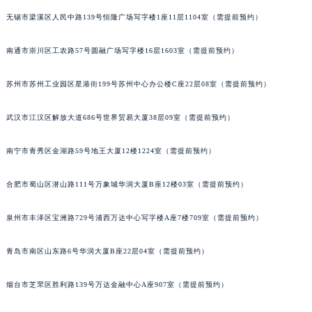
辽宁省铁岭市银州区南马路格拉苏蒂售后服务中心（需提前预约）
无锡市梁溪区人民中路139号恒隆广场写字楼1座11层1104室（需提前预约）
辽宁省营口市站前区市府路与渤海大街交叉口格拉苏蒂售后服务中心（需提前预约）
南通市崇川区工农路57号圆融广场写字楼16层1603室（需提前预约）
辽宁省沈阳市沈河区中街路137号亨得利名表维修授权店1楼格拉苏蒂售后服务中心（需提前预约）
辽宁省沈阳市沈河区中街路83号亨得利名表维修授权店1楼格拉苏蒂售后服务中心（需提前预约）
苏州市苏州工业园区星港街199号苏州中心办公楼C座22层08室（需提前预约）
北京市朝阳区建国门外大街甲6号华熙国际中心D座11层1102室格拉苏蒂售后服务中心（北京总部）（需提前预约）
北京市东城区东长安街1号王府井东方广场W3座6层602室格拉苏蒂售后服务中心（需提前预约）
武汉市江汉区解放大道686号世界贸易大厦38层09室（需提前预约）
河北省保定市竞秀区朝阳北大街北国先天下格拉苏蒂售后服务中心（需提前预约）
内蒙古自治区阿拉善盟市左旗土尔扈特大街格拉苏蒂售后服务中心（需提前预约）
南宁市青秀区金湖路59号地王大厦12楼1224室（需提前预约）
内蒙古自治区巴彦淖尔市临河区新华街格拉苏蒂售后服务中心（需提前预约）
合肥市蜀山区潜山路111号万象城华润大厦B座12楼03室（需提前预约）
内蒙古自治区包头市青山区幸福路甲3号王府井百货名表维修格拉苏蒂售后服务中心（需提前预约）
内蒙古自治区赤峰市红山区哈达街格拉苏蒂售后服务中心（需提前预约）
泉州市丰泽区宝洲路729号浦西万达中心写字楼A座7楼709室（需提前预约）
内蒙古自治区鄂尔多斯市东胜区伊金霍洛街格拉苏蒂售后服务中心（需提前预约）
内蒙古自治区呼伦贝尔市海拉尔区中央街格拉苏蒂售后服务中心（需提前预约）
青岛市南区山东路6号华润大厦B座22层04室（需提前预约）
内蒙古自治区通辽市科尔沁区明仁大街格拉苏蒂售后服务中心（需提前预约）
烟台市芝罘区胜利路139号万达金融中心A座907室（需提前预约）
内蒙古自治区乌海市海勃湾区人民南路格拉苏蒂售后服务中心（需提前预约）
内蒙古自治区乌兰察布市集宁区恩和大街格拉苏蒂售后服务中心（需提前预约）