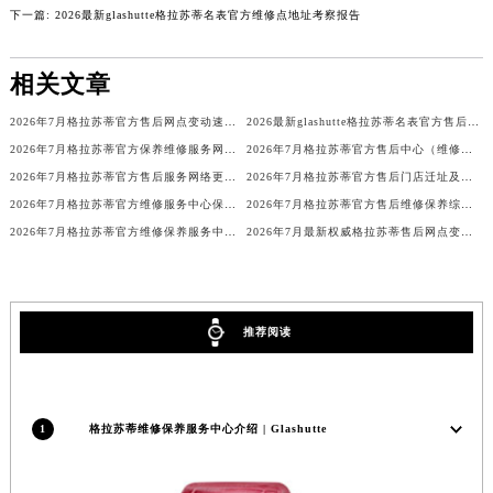
下一篇:
2026最新glashutte格拉苏蒂名表官方维修点地址考察报告
广东省梅州市梅江区金燕大道格拉苏蒂售后服务中心（需提前预约）
广东省清远市清城区湖西路格拉苏蒂售后服务中心（需提前预约）
相关文章
广东省汕头市龙湖区长平路格拉苏蒂售后服务中心（需提前预约）
广东省汕尾市城区香洲街道园林社区翠园街格拉苏蒂售后服务中心（需提前预约）
2026年7月格拉苏蒂官方售后网点变动速查补充修订手册（迁址及新增）
2026最新glashutte格拉苏蒂名表官方售后维修服务点地址考察报告
广东省韶关市武江区芙蓉新区与老城中心交汇处格拉苏蒂售后服务中心（需提前预约）
2026年7月格拉苏蒂官方保养维修服务网络扩容补充最终公告（迁址新开）文本
2026年7月格拉苏蒂官方售后中心（维修保养）迁址及新设补充说明文件
广东省深圳市罗湖区深南东路5001号华润大厦17层1701室格拉苏蒂售后服务中心（需提前预约）
2026年7月格拉苏蒂官方售后服务网络更新版（迁址+新店）
2026年7月格拉苏蒂官方售后门店迁址及新增网点公告
2026年7月格拉苏蒂官方维修服务中心保养点搬迁及新设详情
2026年7月格拉苏蒂官方售后维修保养综合服务中心迁址开业完整事项
广东省阳江市江城区东风一路格拉苏蒂售后服务中心（需提前预约）
2026年7月格拉苏蒂官方维修保养服务中心调整细节文本（迁址新开）
2026年7月最新权威格拉苏蒂售后网点变更（含搬迁及新设）
广东省云浮市云城区金山路格拉苏蒂售后服务中心（需提前预约）
广东省湛江市赤坎区观海北路格拉苏蒂售后服务中心（需提前预约）
广东省肇庆市端州区信安大道与砚都大道交汇处格拉苏蒂售后服务中心（需提前预约）
广西壮族自治区百色市右江区中山二路格拉苏蒂售后服务中心（需提前预约）
推荐阅读
广西壮族自治区北海市海城区北京路格拉苏蒂售后服务中心（需提前预约）
广西壮族自治区崇左市江州区石景林街道友谊大道与丽川路交汇处格拉苏蒂售后服务中心（需提前预约）
广西壮族自治区防城港市港口区金花茶大道格拉苏蒂售后服务中心（需提前预约）
1
格拉苏蒂维修保养服务中心介绍 | Glashutte
广西壮族自治区贵港市港北区港城街道布山大道与仙衣路交叉口格拉苏蒂售后服务中心（需提前预约）
广西壮族自治区桂林市秀峰区红岭路格拉苏蒂售后服务中心（需提前预约）