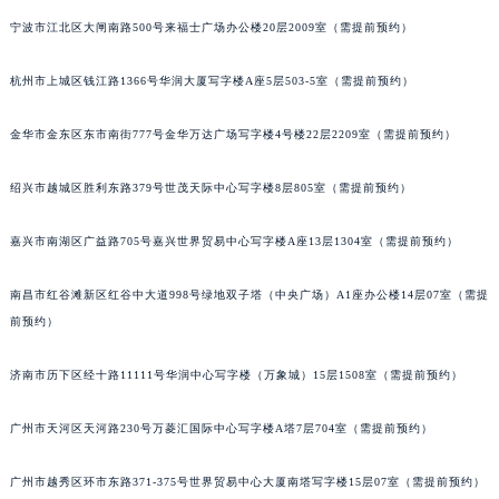
苏州市苏州工业园区星港街199号苏州中心办公楼C座22层08室（需提前预约）
宁波市江北区大闸南路500号来福士广场办公楼20层2009室（需提前预约）
武汉市江汉区解放大道686号世界贸易大厦38层09室（需提前预约）
杭州市上城区钱江路1366号华润大厦写字楼A座5层503-5室（需提前预约）
南宁市青秀区金湖路59号地王大厦12楼1224室（需提前预约）
合肥市蜀山区潜山路111号万象城华润大厦B座12楼03室（需提前预约）
金华市金东区东市南街777号金华万达广场写字楼4号楼22层2209室（需提前预约）
泉州市丰泽区宝洲路729号浦西万达中心写字楼A座7楼709室（需提前预约）
青岛市南区山东路6号华润大厦B座22层04室（需提前预约）
绍兴市越城区胜利东路379号世茂天际中心写字楼8层805室（需提前预约）
烟台市芝罘区胜利路139号万达金融中心A座907室（需提前预约）
长春市朝阳区西安大路727号中银大厦A座(旺进大厦)18层09室（需提前预约）
嘉兴市南湖区广益路705号嘉兴世界贸易中心写字楼A座13层1304室（需提前预约）
贵阳市南明区都司高架桥路33号亨特国际金融中心14楼14D（需提前预约）
南昌市红谷滩新区红谷中大道998号绿地双子塔（中央广场）A1座办公楼14层07室（需提
昆明市盘龙区北京路928号同德昆明广场写字楼10层06室（需提前预约）
前预约）
石家庄市长安区中山东路39号勒泰中心写字楼B座13层07室（需提前预约）
西安市碑林区南关正街88号华侨城长安国际中心E座6楼10室（需提前预约）
济南市历下区经十路11111号华润中心写字楼（万象城）15层1508室（需提前预约）
海口市龙华区金贸东路5号海口华润大厦B座17层1707室（需提前预约）
唐山市路南区新华东道100号万达广场写字楼A座10层1002室（需提前预约）
广州市天河区天河路230号万菱汇国际中心写字楼A塔7层704室（需提前预约）
台州市椒江区东海大道1800号腾达中心东1幢20楼2002室（需提前预约）
广州市越秀区环市东路371-375号世界贸易中心大厦南塔写字楼15层07室（需提前预约）
内蒙古自治区呼和浩特市玉泉区大学西街70号华润万象城写字楼（鄂尔多斯大厦）23层2326室（需提前预约）