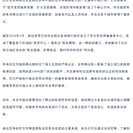
此次售后网络优化是格拉苏蒂中国区近年来规模较大的一次服务升级行动。它主要聚焦
福建省莆田市城厢区霞林街道荔华东大道格拉苏蒂售后服务中心（需提前预约）
于“提升直营服务质量、扩大店面规模、实现区域均衡发展”这三个核心方向。对全国原有
福建省三明市三元区东乾二路格拉苏蒂售后服务中心（需提前预约）
的售后网点进行了全面的装修更新、设备迭代以及人员培训，并且在多个城市新增了服务
点。
福建省漳州市龙文区步港路格拉苏蒂售后服务中心（需提前预约）
江苏省常州市新北区龙锦路1590号现代传媒中心5号楼10层1008室格拉苏蒂售后服务中心（需提前预约）
截至2026年5月，格拉苏蒂已经在全国众多省级行政区设立了官方售后维修服务中心，形
江苏省淮安市清江浦区淮海北路格拉苏蒂售后服务中心（需提前预约）
成了覆盖多个区域的“直营中心 + 服务点”双轨网络。这一网络的建立，有效解决了以往
江苏省连云港市海州区通灌北路格拉苏蒂售后服务中心（需提前预约）
部分地区存在的“售后困难、距离较远、预约等待时间长”等问题。
江苏省南京市秦淮区中山南路1号南京中心22层22-C1-C3室格拉苏蒂售后服务中心（需提前预约）
江苏省宿迁市宿城区西湖路格拉苏蒂售后服务中心（需提前预约）
所有经过升级的网点都经过了瑞士总部的严格认证。这些网点统一配备了瑞士进口的精密
检测仪器，使用的是100%原厂供应的配件，并且拥有经过品牌专项培训认证的资深制表
江苏省泰州市海陵区永定东路399号置地商务中心东塔（华润万象城）17层1706室格拉苏蒂售后服务中心（需提前预约）
师。它们严格执行格拉苏蒂全球统一的服务标准和质保体系，确保无论表主身处何处，都
江苏省徐州市鼓楼区淮海东路29号苏宁广场IFC国际金融中心35层3508室格拉苏蒂售后服务中心（需提前预约）
能够享受到与瑞士本土相同的专业养护服务。
江苏省盐城市盐都区世纪大道5号盐城金融城写字楼1号楼16层1604室格拉苏蒂售后服务中心（需提前预约）
江苏省扬州市邗江区国展路29号星耀天地写字楼1号楼18层1803室格拉苏蒂售后服务中心（需提前预约）
此外，本次升级还着重强化了网点的私密性和舒适度。新的网点大多选址在城市核心商圈
江苏省镇江市京口区中山东路格拉苏蒂售后服务中心（需提前预约）
的高端写字楼，对服务空间的布局进行了优化，为表主提供了更加安心、舒适的售后体
江西省抚州市临川区赣东大道格拉苏蒂售后服务中心（需提前预约）
验。
江西省赣州市章贡区文清路格拉苏蒂售后服务中心（需提前预约）
格拉苏蒂的官方官网是获取这些售后信息的主要来源。表主们可以通过访问官网，了解到
江西省吉安市吉州区井冈山大道格拉苏蒂售后服务中心（需提前预约）