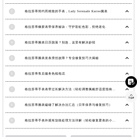
香港特别行政区金钟区中西区金钟道格拉苏蒂售后服务中心（需提前预约）
2
格拉苏蒂简约而精致的手表，Lady Serenade Karree腕表
香港特别行政区九龙区油尖旺区弥敦道格拉苏蒂售后服务中心（需提前预约）
香港特别行政区铜锣湾区湾仔区轩尼诗道格拉苏蒂售后服务中心（需提前预约）
3
格拉苏蒂橡胶表带保养秘诀：守护彩虹色彩，拒绝老化
河南省安阳市文峰区解放大道格拉苏蒂售后服务中心（需提前预约）
河南省鹤壁市淇滨区九州路格拉苏蒂售后服务中心（需提前预约）
4
格拉苏蒂腕表日历脱落？别急，这里有解决妙招
河南省济源市沁园街道济水大道格拉苏蒂售后服务中心（需提前预约）
河南省焦作市解放区解放路格拉苏蒂售后服务中心（需提前预约）
5
格拉苏蒂腕表发条滑丝故障？专业修复技巧大揭秘
河南省开封市鼓楼区中山路格拉苏蒂售后服务中心（需提前预约）
6
格拉苏蒂售后服务热线电话
河南省洛阳市西工区中州中路与解放路交叉口格拉苏蒂售后服务中心（需提前预约）

河南省漯河市源汇区交通路格拉苏蒂售后服务中心（需提前预约）
7
格拉苏蒂手表表带过长解决方法（轻松调整佩戴舒适度指南）
河南省南阳市宛城区范蠡东路与南都路交叉口格拉苏蒂售后服务中心（需提前预约）

河南省平顶山市卫东区建设路格拉苏蒂售后服务中心（需提前预约）
8
格拉苏蒂腕表磕碰了解决办法汇总（日常保养与修复技巧）
河南省濮阳市大华龙区开州路绿城路交叉口格拉苏蒂售后服务中心（需提前预约）
河南省三门峡市湖滨区和平路格拉苏蒂售后服务中心（需提前预约）
9
格拉苏蒂手表外观有划痕处理方法详解（轻松修复爱表的小技巧）
河南省商丘市梁园区神火大道格拉苏蒂售后服务中心（需提前预约）
河南省新乡市红旗区人民路格拉苏蒂售后服务中心（需提前预约）