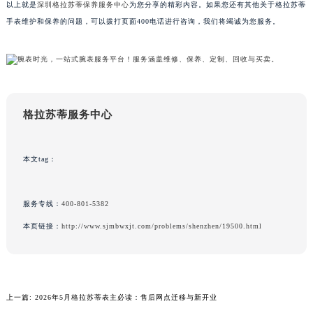
以上就是
深圳格拉苏蒂保养服务中心
为您分享的精彩内容。如果您还有其他关于格拉苏蒂
澳门特别行政区风顺堂区南湾大马路格拉苏蒂售后服务中心（需提前预约）
手表维护和保养的问题，可以拨打页面400电话进行咨询，我们将竭诚为您服务。
澳门特别行政区花地玛堂区关闸广场格拉苏蒂售后服务中心（需提前预约）
澳门特别行政区花王堂区大三巴商圈格拉苏蒂售后服务中心（需提前预约）
澳门特别行政区嘉模堂区官也街格拉苏蒂售后服务中心（需提前预约）
澳门省路氹城市金光大道格拉苏蒂售后服务中心（需提前预约）
澳门特别行政区望德堂区塔石广场格拉苏蒂售后服务中心（需提前预约）
格拉苏蒂服务中心
福建省福州市鼓楼区五四路128-1号恒力城写字楼15层03室格拉苏蒂售后服务中心（需提前预约）
福建省厦门市思明区湖滨东路95号万象城华润大厦B座11层1104室格拉苏蒂售后服务中心（需提前预约）
本文tag：
广东省潮州市潮安区新风路与潮汕路交汇处格拉苏蒂售后服务中心（需提前预约）
广东省广州市天河区天河路230号万菱汇国际中心A塔7层704室格拉苏蒂售后服务中心（需提前预约）
服务专线：
400-801-5382
广东省广州市越秀区环市东路371-375号世界贸易中心大厦南塔15层1507室格拉苏蒂售后服务中心（需提前预约）
本页链接：
http://www.sjmbwxjt.com/problems/shenzhen/19500.html
广东省河源市源城区越王大道格拉苏蒂售后服务中心（需提前预约）
广东省惠州市惠城区江北文昌一路7号华贸大厦1座30层3005室格拉苏蒂售后服务中心（需提前预约）
广东省江门市蓬江区广场西路格拉苏蒂售后服务中心（需提前预约）
广东省揭阳市榕城进贤门步行街格拉苏蒂售后服务中心（需提前预约）
上一篇:
2026年5月格拉苏蒂表主必读：售后网点迁移与新开业
广东省茂名市电白区水东街道迎宾大道格拉苏蒂售后服务中心（需提前预约）