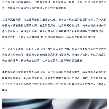
各个售后网点的具体情况，包括服务项目、服务流程等。同时，官网还提供了客户服务渠
江西省景德镇市珠山区珠山中路格拉苏蒂售后服务中心（需提前预约）
道，方便表主们在遇到问题时能够及时与官方取得联系。
江西省九江市浔阳区浔阳路格拉苏蒂售后服务中心（需提前预约）
江西省南昌市红谷滩新区红谷中大道998号绿地双子塔（中央广场）A1座办公楼14层1407室格拉苏蒂售后服务中心（需提前预约）
在服务流程方面，格拉苏蒂进行了细致的优化。当表主将腕表送到售后网点时，工作人员
江西省萍乡市安源区萍安北大道与康庄路交叉口格拉苏蒂售后服务中心（需提前预约）
会首先对腕表进行全面的检测，确定问题所在。然后根据检测结果，为表主提供详细的维
修方案和报价。在维修过程中，表主可以通过官网或者客户服务渠道随时了解维修进度。
江西省上饶市信州区滨江西路格拉苏蒂售后服务中心（需提前预约）
维修完成后，工作人员会对腕表进行严格的质量检测，确保腕表恢复到最佳状态。
江西省新余市渝水区北湖西路格拉苏蒂售后服务中心（需提前预约）
江西省宜春市袁州区中山中路格拉苏蒂售后服务中心（需提前预约）
为了提高服务质量，格拉苏蒂还加强了对售后人员的培训。售后人员不仅要掌握专业的制
江西省鹰潭市月湖区胜利东路格拉苏蒂售后服务中心（需提前预约）
表知识和维修技能，还要具备良好的服务意识和沟通能力。他们会以热情、专业的态度为
山东省德州市德城区东风中路格拉苏蒂售后服务中心（需提前预约）
表主提供服务，解答表主的疑问，让表主感受到格拉苏蒂的优质服务。
山东省东营市东营区济南路格拉苏蒂售后服务中心（需提前预约）
格拉苏蒂还注重与表主的互动和沟通。通过官网和社交媒体等渠道，格拉苏蒂会定期发布
山东省济南市历下区经十路11111号华润中心写字楼（万象城）15层1508室格拉苏蒂售后服务中心（需提前预约）
腕表的保养知识、新品信息等内容，让表主更好地了解自己的腕表。同时，表主也可以在
山东省济宁市任城区太白楼路格拉苏蒂售后服务中心（需提前预约）
这些平台上分享自己的使用体验和意见建议，格拉苏蒂会认真对待表主的反馈，不断改进
山东省莱芜市文化南路8号银座商城名表维修一楼名表维修格拉苏蒂售后服务中心（需提前预约）
服务。
山东省临沂市兰山区解放路格拉苏蒂售后服务中心（需提前预约）
山东省日照市东港区烟台路格拉苏蒂售后服务中心（需提前预约）
山东省泰安市泰山区财源街道泰山大街格拉苏蒂售后服务中心（需提前预约）