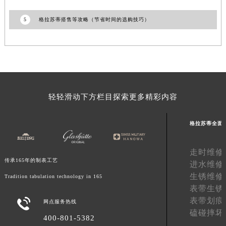
湖南省常德市武陵区人民路格拉苏蒂售后服务中心（需提前预约）
5
格拉苏蒂搭售等攻略（节省时间的选购技巧）
湖南省郴州市北湖区国庆北路格拉苏蒂售后服务中心（需提前预约）
湖南省衡阳市雁峰区解放路格拉苏蒂售后服务中心（需提前预约）
湖南省怀化市鹤城区迎丰中路格拉苏蒂售后服务中心（需提前预约）
湖南省娄底市娄星区长青街格拉苏蒂售后服务中心（需提前预约）
湖南省邵阳市双清区东风路格拉苏蒂售后服务中心（需提前预约）
湖南省湘潭市雨湖区莲城大道格拉苏蒂售后服务中心（需提前预约）
轻轻滑动下方栏目探索更多精彩内容
湖南省益阳市赫山区桃花仑路格拉苏蒂售后服务中心（需提前预约）
湖南省永州市冷水滩区永州大道与中兴路交叉口格拉苏蒂售后服务中心（需提前预约）
格拉苏蒂全面
湖南省岳阳市岳阳楼区东茅岭路格拉苏蒂售后服务中心（需提前预约）
走时维修
湖南省张家界市永定区解放路格拉苏蒂售后服务中心（需提前预约）
传承165年的制表工艺
进水维修
湖南省长沙市芙蓉区建湘路393号世茂环球金融中心写字楼10层1013室格拉苏蒂售后服务中心（需提前预约）
生锈维修
Tradition tabulation technology in 165
湖南省株洲市芦淞区建设南路格拉苏蒂售后服务中心（需提前预约）
表带生锈
甘肃省白银市白银区北京路格拉苏蒂售后服务中心（需提前预约）
表带划痕

网点服务热线
甘肃省定西市安定区解放路格拉苏蒂售后服务中心（需提前预约）
磕碰摔坏
400-801-5382
甘肃省敦煌市沙州镇阳关中路格拉苏蒂售后服务中心（需提前预约）