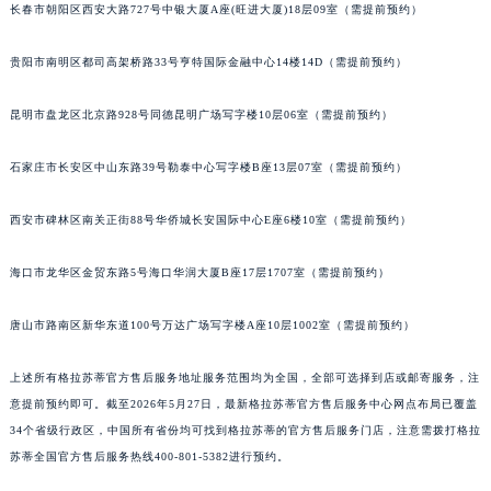
长春市朝阳区西安大路727号中银大厦A座(旺进大厦)18层09室（需提前预约）
内蒙古自治区锡林郭勒盟市锡林浩特市光明街与额尔敦路交叉口格拉苏蒂售后服务中心（需提前预约）
内蒙古自治区兴安盟市乌兰浩特市兴安大街格拉苏蒂售后服务中心（需提前预约）
贵阳市南明区都司高架桥路33号亨特国际金融中心14楼14D（需提前预约）
山西省大同市平城区迎宾街格拉苏蒂售后服务中心（需提前预约）
山西省晋城市城区黄华街格拉苏蒂售后服务中心（需提前预约）
昆明市盘龙区北京路928号同德昆明广场写字楼10层06室（需提前预约）
山西省晋中市榆次区顺城街格拉苏蒂售后服务中心（需提前预约）
石家庄市长安区中山东路39号勒泰中心写字楼B座13层07室（需提前预约）
山西省临汾市尧都区解放路格拉苏蒂售后服务中心（需提前预约）
山西省吕梁市离石区永宁中路与建设街交叉口格拉苏蒂售后服务中心（需提前预约）
西安市碑林区南关正街88号华侨城长安国际中心E座6楼10室（需提前预约）
山西省朔州市朔城区怡西路与鄯阳西街交汇处格拉苏蒂售后服务中心（需提前预约）
山西省忻州市忻府区和平东街与七一南路交叉口格拉苏蒂售后服务中心（需提前预约）
海口市龙华区金贸东路5号海口华润大厦B座17层1707室（需提前预约）
山西省阳泉市郊区平阳东街与新城大道交叉口格拉苏蒂售后服务中心（需提前预约）
唐山市路南区新华东道100号万达广场写字楼A座10层1002室（需提前预约）
山西省运城市盐湖区河东街格拉苏蒂售后服务中心（需提前预约）
山西省长治市潞州区英雄中路格拉苏蒂售后服务中心（需提前预约）
上述所有格拉苏蒂官方售后服务地址服务范围均为全国，全部可选择到店或邮寄服务，注
山西省太原市迎泽区迎泽街道解放路15号亨得利名表维修授权店3楼格拉苏蒂售后服务中心（需提前预约）
意提前预约即可。截至2026年5月27日，最新格拉苏蒂官方售后服务中心网点布局已覆盖
天津市和平区赤峰道136号天津国际金融中心26层2603室格拉苏蒂售后服务中心（需提前预约）
34个省级行政区，中国所有省份均可找到格拉苏蒂的官方售后服务门店，注意需拨打格拉
安徽省安庆市迎江区人民路格拉苏蒂售后服务中心（需提前预约）
苏蒂全国官方售后服务热线400-801-5382进行预约。
安徽省蚌埠市蚌山区淮河路格拉苏蒂售后服务中心（需提前预约）