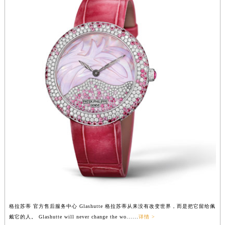
广西壮族自治区河池市金城江区金城江街道朝阳路格拉苏蒂售后服务中心（需提前预约）
广西壮族自治区贺州市八步区城东街道灵峰南路格拉苏蒂售后服务中心（需提前预约）
广西壮族自治区来宾市兴宾区桂中大道格拉苏蒂售后服务中心（需提前预约）
广西壮族自治区柳州市城中区中山中路格拉苏蒂售后服务中心（需提前预约）
广西壮族自治区钦州市钦南区金海湾东大街格拉苏蒂售后服务中心（需提前预约）
广西壮族自治区梧州市万秀区龙湖镇高旺路格拉苏蒂售后服务中心（需提前预约）
广西壮族自治区玉林市玉州区金玉路格拉苏蒂售后服务中心（需提前预约）
海南省儋州市儋州市那大镇兰洋北路格拉苏蒂售后服务中心（需提前预约）
海南省东方市八所镇解放西路格拉苏蒂售后服务中心（需提前预约）
海南省琼海市嘉积镇东风路格拉苏蒂售后服务中心（需提前预约）
海南省三沙市西沙区西沙群岛永兴岛北京路格拉苏蒂售后服务中心（需提前预约）
海南省三亚市吉阳区迎宾路格拉苏蒂售后服务中心（需提前预约）
海南省万宁市万城镇解放路格拉苏蒂售后服务中心（需提前预约）
海南省文昌市文城镇教育东路格拉苏蒂售后服务中心（需提前预约）
格拉苏蒂 官方售后服务中心 Glashutte 格拉苏蒂从来没有改变世界，而是把它留给佩
海南省五指山市通什镇三月三大道格拉苏蒂售后服务中心（需提前预约）
戴它的人。 Glashutte will never change the wo......
详情 >
香港特别行政区尖沙咀区油尖旺区广东道格拉苏蒂售后服务中心（需提前预约）