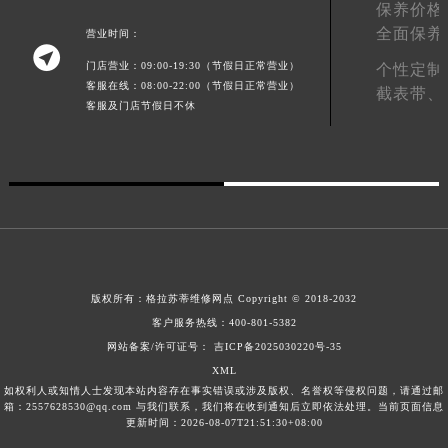
保养价格
甘肃省合作市人民街格拉苏蒂售后服务中心（需提前预约）
全面保养
营业时间：
甘肃省嘉峪关市雄关区新华中路格拉苏蒂售后服务中心（需提前预约）

门店营业：09:00-19:30（节假日正常营业）
个性定制
甘肃省金昌市金川区北京路格拉苏蒂售后服务中心（需提前预约）
客服在线：08:00-22:00（节假日正常营业）
截表带、
甘肃省酒泉市肃州区西大街格拉苏蒂售后服务中心（需提前预约）
客服及门店节假日不休
甘肃省临夏市城南街道团结路格拉苏蒂售后服务中心（需提前预约）
甘肃省陇南市武都区人民路格拉苏蒂售后服务中心（需提前预约）
甘肃省平凉市崆峒区西大街格拉苏蒂售后服务中心（需提前预约）
甘肃省庆阳市西峰区南大街格拉苏蒂售后服务中心（需提前预约）
甘肃省天水市秦州区民主路格拉苏蒂售后服务中心（需提前预约）
甘肃省武威市凉州区迎宾路格拉苏蒂售后服务中心（需提前预约）
版权所有：
格拉苏蒂维修网点
Copyright © 2018-2032
甘肃省张掖市甘州区民乐北路格拉苏蒂售后服务中心（需提前预约）
客户服务热线：
400-801-5382
宁夏回族自治区固原市原州区文化街格拉苏蒂售后服务中心（需提前预约）
网站备案/许可证号： 吉ICP备2025030220号-35
宁夏回族自治区石嘴山市大武口区贺兰山路格拉苏蒂售后服务中心（需提前预约）
XML
宁夏回族自治区吴忠市利通区开元大道格拉苏蒂售后服务中心（需提前预约）
如权利人或知情人士发现本站内容存在事实错误或涉及版权、名誉权等侵权问题，请通过邮
箱：2557628530@qq.com 与我们联系，我们将在收到通知后立即依法处理。当前页面信息
宁夏回族自治区银川市兴庆区新华东路97号新百中心C馆一层C1-18号商铺格拉苏蒂售后服务中心（需提前预约）
更新时间：2026-08-07T21:51:30+08:00
宁夏回族自治区中卫市沙坡头区鼓楼东街格拉苏蒂售后服务中心（需提前预约）