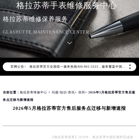
格拉苏蒂手表维修服务中心
格拉苏蒂维修保养服务
GLASHUTTE MAINTENANCE CENTER
2026年8月格拉苏蒂中国区售后服务网络优化升级公告
2026年8月格拉苏蒂全国官方售后客户服务热线：400-801-5523
▲
官网公告>
格拉苏蒂官方全国统一服务热线400-801-5523，服务覆盖中国大陆、香港、澳门、台湾全部区域（非大陆需加拨“+86”）
▼
2026年8月格拉苏蒂售后服务中心最新网点地址：
北京市朝阳区建国门外大街甲6号华熙国际中心写字楼D座11层1102室（北京总部）（需提前预约）
当前位置：
格拉苏蒂维修中心
>
问题/知识/资讯
>
深圳
> 2026年5月格拉苏蒂官方售后服
北京市东城区东长安街1号东方广场写字楼W3座6层602室（需提前预约）
务点迁移与新增速报
天津市和平区赤峰道136号天津国际金融中心写字楼26层2603室（需提前预约）
2026年5月格拉苏蒂官方售后服务点迁移与新增速报
上海市徐汇区虹桥路3号港汇中心写字楼2座37层3705室（需提前预约）
上海市黄浦区南京东路299号宏伊国际广场写字楼8层806室（需提前预约）
南京市秦淮区中山南路1号（新街口）南京中心写字楼22层C1-1室（需提前预约）
常州市新北区龙锦路1590号现代传媒中心写字楼5号楼10层1008室（需提前预约）
【格拉苏蒂保养】2026年，格拉苏蒂中国区顺利完成全