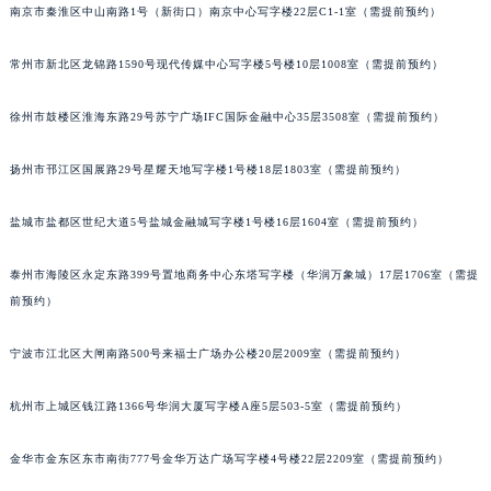
南京市秦淮区中山南路1号（新街口）南京中心写字楼22层C1-1室（需提前预约）
苏州市苏州工业园区星港街199号苏州中心办公楼C座22层08室（需提前预约）
武汉市江汉区解放大道686号世界贸易大厦38层09室（需提前预约）
常州市新北区龙锦路1590号现代传媒中心写字楼5号楼10层1008室（需提前预约）
南宁市青秀区金湖路59号地王大厦12楼1224室（需提前预约）
合肥市蜀山区潜山路111号万象城华润大厦B座12楼03室（需提前预约）
徐州市鼓楼区淮海东路29号苏宁广场IFC国际金融中心35层3508室（需提前预约）
泉州市丰泽区宝洲路729号浦西万达中心写字楼A座7楼709室（需提前预约）
扬州市邗江区国展路29号星耀天地写字楼1号楼18层1803室（需提前预约）
青岛市南区山东路6号华润大厦B座22层04室（需提前预约）
烟台市芝罘区胜利路139号万达金融中心A座907室（需提前预约）
盐城市盐都区世纪大道5号盐城金融城写字楼1号楼16层1604室（需提前预约）
长春市朝阳区西安大路727号中银大厦A座(旺进大厦)18层09室（需提前预约）
贵阳市南明区都司高架桥路33号亨特国际金融中心14楼14D（需提前预约）
泰州市海陵区永定东路399号置地商务中心东塔写字楼（华润万象城）17层1706室（需提
昆明市盘龙区北京路928号同德昆明广场写字楼10层06室（需提前预约）
前预约）
石家庄市长安区中山东路39号勒泰中心写字楼B座13层07室（需提前预约）
宁波市江北区大闸南路500号来福士广场办公楼20层2009室（需提前预约）
西安市碑林区南关正街88号华侨城长安国际中心E座6楼10室（需提前预约）
海口市龙华区金贸东路5号海口华润大厦B座17层1707室（需提前预约）
杭州市上城区钱江路1366号华润大厦写字楼A座5层503-5室（需提前预约）
唐山市路南区新华东道100号万达广场写字楼A座10层1002室（需提前预约）
台州市椒江区东海大道1800号腾达中心东1幢20楼2002室（需提前预约）
金华市金东区东市南街777号金华万达广场写字楼4号楼22层2209室（需提前预约）
内蒙古自治区呼和浩特市玉泉区大学西街70号华润万象城写字楼（鄂尔多斯大厦）23层2326室（需提前预约）