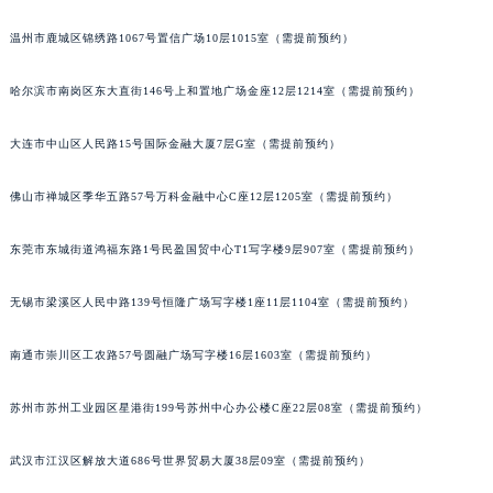
辽宁省铁岭市银州区南马路格拉苏蒂售后服务中心（需提前预约）
温州市鹿城区锦绣路1067号置信广场10层1015室（需提前预约）
辽宁省营口市站前区市府路与渤海大街交叉口格拉苏蒂售后服务中心（需提前预约）
辽宁省沈阳市沈河区中街路137号亨得利名表维修授权店1楼格拉苏蒂售后服务中心（需提前预约）
哈尔滨市南岗区东大直街146号上和置地广场金座12层1214室（需提前预约）
辽宁省沈阳市沈河区中街路83号亨得利名表维修授权店1楼格拉苏蒂售后服务中心（需提前预约）
大连市中山区人民路15号国际金融大厦7层G室（需提前预约）
北京市朝阳区建国门外大街甲6号华熙国际中心D座11层1102室格拉苏蒂售后服务中心（北京总部）（需提前预约）
北京市东城区东长安街1号王府井东方广场W3座6层602室格拉苏蒂售后服务中心（需提前预约）
佛山市禅城区季华五路57号万科金融中心C座12层1205室（需提前预约）
河北省保定市竞秀区朝阳北大街北国先天下格拉苏蒂售后服务中心（需提前预约）
内蒙古自治区阿拉善盟市左旗土尔扈特大街格拉苏蒂售后服务中心（需提前预约）
东莞市东城街道鸿福东路1号民盈国贸中心T1写字楼9层907室（需提前预约）
内蒙古自治区巴彦淖尔市临河区新华街格拉苏蒂售后服务中心（需提前预约）
内蒙古自治区包头市青山区幸福路甲3号王府井百货名表维修格拉苏蒂售后服务中心（需提前预约）
无锡市梁溪区人民中路139号恒隆广场写字楼1座11层1104室（需提前预约）
内蒙古自治区赤峰市红山区哈达街格拉苏蒂售后服务中心（需提前预约）
南通市崇川区工农路57号圆融广场写字楼16层1603室（需提前预约）
内蒙古自治区鄂尔多斯市东胜区伊金霍洛街格拉苏蒂售后服务中心（需提前预约）
内蒙古自治区呼伦贝尔市海拉尔区中央街格拉苏蒂售后服务中心（需提前预约）
苏州市苏州工业园区星港街199号苏州中心办公楼C座22层08室（需提前预约）
内蒙古自治区通辽市科尔沁区明仁大街格拉苏蒂售后服务中心（需提前预约）
内蒙古自治区乌海市海勃湾区人民南路格拉苏蒂售后服务中心（需提前预约）
武汉市江汉区解放大道686号世界贸易大厦38层09室（需提前预约）
内蒙古自治区乌兰察布市集宁区恩和大街格拉苏蒂售后服务中心（需提前预约）