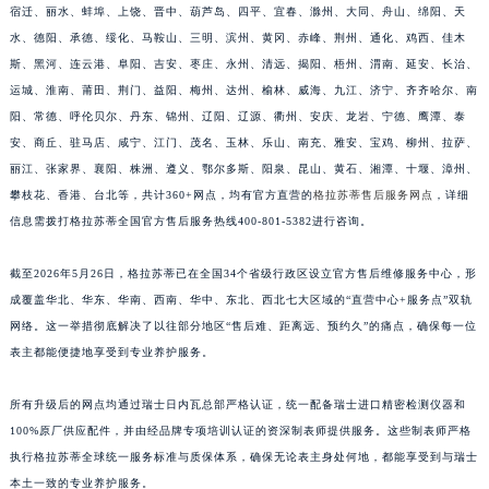
宿迁、丽水、蚌埠、上饶、晋中、葫芦岛、四平、宜春、滁州、大同、舟山、绵阳、天
福建省莆田市城厢区霞林街道荔华东大道格拉苏蒂售后服务中心（需提前预约）
水、德阳、承德、绥化、马鞍山、三明、滨州、黄冈、赤峰、荆州、通化、鸡西、佳木
福建省三明市三元区东乾二路格拉苏蒂售后服务中心（需提前预约）
斯、黑河、连云港、阜阳、吉安、枣庄、永州、清远、揭阳、梧州、渭南、延安、长治、
福建省漳州市龙文区步港路格拉苏蒂售后服务中心（需提前预约）
运城、淮南、莆田、荆门、益阳、梅州、达州、榆林、威海、九江、济宁、齐齐哈尔、南
江苏省常州市新北区龙锦路1590号现代传媒中心5号楼10层1008室格拉苏蒂售后服务中心（需提前预约）
阳、常德、呼伦贝尔、丹东、锦州、辽阳、辽源、衢州、安庆、龙岩、宁德、鹰潭、泰
安、商丘、驻马店、咸宁、江门、茂名、玉林、乐山、南充、雅安、宝鸡、柳州、拉萨、
江苏省淮安市清江浦区淮海北路格拉苏蒂售后服务中心（需提前预约）
丽江、张家界、襄阳、株洲、遵义、鄂尔多斯、阳泉、昆山、黄石、湘潭、十堰、漳州、
江苏省连云港市海州区通灌北路格拉苏蒂售后服务中心（需提前预约）
攀枝花、香港、台北等，共计360+网点，均有官方直营的
格拉苏蒂售后服务网点
，详细
江苏省南京市秦淮区中山南路1号南京中心22层22-C1-C3室格拉苏蒂售后服务中心（需提前预约）
信息需拨打格拉苏蒂全国官方售后服务热线400-801-5382进行咨询。
江苏省宿迁市宿城区西湖路格拉苏蒂售后服务中心（需提前预约）
江苏省泰州市海陵区永定东路399号置地商务中心东塔（华润万象城）17层1706室格拉苏蒂售后服务中心（需提前预约）
截至2026年5月26日，格拉苏蒂已在全国34个省级行政区设立官方售后维修服务中心，形
江苏省徐州市鼓楼区淮海东路29号苏宁广场IFC国际金融中心35层3508室格拉苏蒂售后服务中心（需提前预约）
成覆盖华北、华东、华南、西南、华中、东北、西北七大区域的“直营中心+服务点”双轨
网络。这一举措彻底解决了以往部分地区“售后难、距离远、预约久”的痛点，确保每一位
江苏省盐城市盐都区世纪大道5号盐城金融城写字楼1号楼16层1604室格拉苏蒂售后服务中心（需提前预约）
表主都能便捷地享受到专业养护服务。
江苏省扬州市邗江区国展路29号星耀天地写字楼1号楼18层1803室格拉苏蒂售后服务中心（需提前预约）
江苏省镇江市京口区中山东路格拉苏蒂售后服务中心（需提前预约）
所有升级后的网点均通过瑞士日内瓦总部严格认证，统一配备瑞士进口精密检测仪器和
江西省抚州市临川区赣东大道格拉苏蒂售后服务中心（需提前预约）
100%原厂供应配件，并由经品牌专项培训认证的资深制表师提供服务。这些制表师严格
江西省赣州市章贡区文清路格拉苏蒂售后服务中心（需提前预约）
执行格拉苏蒂全球统一服务标准与质保体系，确保无论表主身处何地，都能享受到与瑞士
江西省吉安市吉州区井冈山大道格拉苏蒂售后服务中心（需提前预约）
本土一致的专业养护服务。