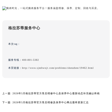
山东省威海市环翠区新威海路89号振华商厦一楼名表维修格拉苏蒂售后服务中心（需提前预约）
山东省潍坊市奎文区东风东街格拉苏蒂售后服务中心（需提前预约）
山东省枣庄市滕州市北辛路与善国路交叉口格拉苏蒂售后服务中心（需提前预约）
山东省淄博市张店区金晶大道格拉苏蒂售后服务中心（需提前预约）
格拉苏蒂服务中心
上海市黄浦区南京东路299号宏伊国际广场写字楼8层806室格拉苏蒂售后服务中心（需提前预约）
上海市徐汇区虹桥路3号港汇中心2座37层3705室格拉苏蒂售后服务中心（需提前预约）
本文tag：
浙江省杭州市上城区钱江路1366号华润大厦A座5层503-5室格拉苏蒂售后服务中心（需提前预约）
浙江省湖州市吴兴区劳动路格拉苏蒂售后服务中心（需提前预约）
服务专线：
400-801-5382
浙江省嘉兴市南湖区广益路705号嘉兴世界贸易中心A座13层1304室格拉苏蒂售后服务中心（需提前预约）
浙江省金华市金东区东市南街777号金华万达广场4号楼22楼2209室格拉苏蒂售后服务中心（需提前预约）
本页链接：
http://www.sjmbwxjt.com/problems/shenzhen/19462.html
浙江省丽水市莲都区解放街格拉苏蒂售后服务中心（需提前预约）
浙江省宁波市江北区大闸南路500号来福士广场办公楼20层2009室格拉苏蒂售后服务中心（需提前预约）
浙江省衢州市柯城区上街格拉苏蒂售后服务中心（需提前预约）
上一篇:
2026年5月格拉苏蒂官方售后维修中心及保养中心最新动态补充确认终稿
浙江省绍兴市越城区胜利东路379号世茂天际中心写字楼8层805室格拉苏蒂售后服务中心（需提前预约）
下一篇:
2026年5月格拉苏蒂官方售后维修及保养中心网点最终更新汇总
浙江省舟山市定海区解放东路格拉苏蒂售后服务中心（需提前预约）
澳门特别行政区大堂区议事亭前地（新马路）格拉苏蒂售后服务中心（需提前预约）