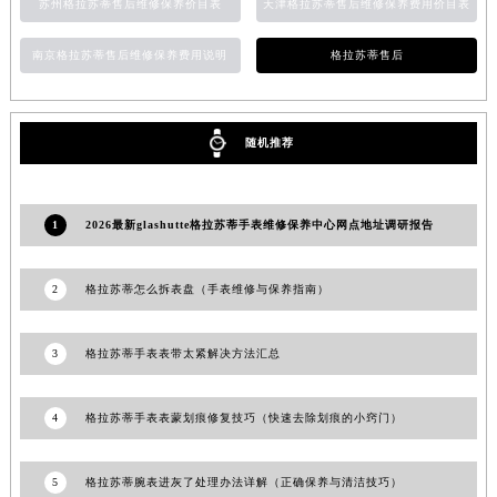
苏州格拉苏蒂售后维修保养价目表
天津格拉苏蒂售后维修保养费用价目表
香港特别行政区金钟区中西区金钟道格拉苏蒂售后服务中心（需提前预约）
香港特别行政区九龙区油尖旺区弥敦道格拉苏蒂售后服务中心（需提前预约）
南京格拉苏蒂售后维修保养费用说明
格拉苏蒂售后
香港特别行政区铜锣湾区湾仔区轩尼诗道格拉苏蒂售后服务中心（需提前预约）
河南省安阳市文峰区解放大道格拉苏蒂售后服务中心（需提前预约）
随机推荐
河南省鹤壁市淇滨区九州路格拉苏蒂售后服务中心（需提前预约）
河南省济源市沁园街道济水大道格拉苏蒂售后服务中心（需提前预约）
河南省焦作市解放区解放路格拉苏蒂售后服务中心（需提前预约）
1
2026最新glashutte格拉苏蒂手表维修保养中心网点地址调研报告
河南省开封市鼓楼区中山路格拉苏蒂售后服务中心（需提前预约）
河南省洛阳市西工区中州中路与解放路交叉口格拉苏蒂售后服务中心（需提前预约）
2
格拉苏蒂怎么拆表盘（手表维修与保养指南）
河南省漯河市源汇区交通路格拉苏蒂售后服务中心（需提前预约）
河南省南阳市宛城区范蠡东路与南都路交叉口格拉苏蒂售后服务中心（需提前预约）
3
格拉苏蒂手表表带太紧解决方法汇总
河南省平顶山市卫东区建设路格拉苏蒂售后服务中心（需提前预约）
河南省濮阳市大华龙区开州路绿城路交叉口格拉苏蒂售后服务中心（需提前预约）
4
格拉苏蒂手表表蒙划痕修复技巧（快速去除划痕的小窍门）
河南省三门峡市湖滨区和平路格拉苏蒂售后服务中心（需提前预约）
河南省商丘市梁园区神火大道格拉苏蒂售后服务中心（需提前预约）
5
格拉苏蒂腕表进灰了处理办法详解（正确保养与清洁技巧）
河南省新乡市红旗区人民路格拉苏蒂售后服务中心（需提前预约）