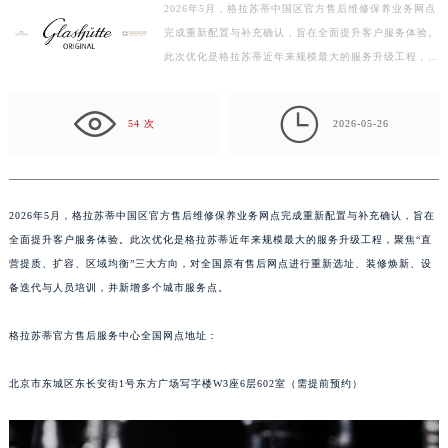
2026年5月，格拉苏蒂中国区官方售后维修保养业务网点
徐州市鼓楼区淮海东路29号苏宁广场IFC国际金融中心写字楼35层3508室（需提前预约）
完成重新配置与补充确认，旨在全面提升客户服务体验。
扬州市邗江区国展路29号星耀天地写字楼1号楼18层1803室（需提前预约）
此次优化是格拉苏蒂近年来规模最大的服务升级工程，聚
盐城市盐都区世纪大道5号盐城金融城写字楼1号楼16层1604室（需提前预约）
焦“直营提质、扩容、区域均衡”三大方向，对全国原有
泰州市海陵区永定东路399号置地商务中心东塔写字楼（华润万象城）17层1706室（需提前预约）
售…

54 次
2026-05-26
宁波市江北区大闸南路500号来福士广场办公楼20层2009室（需提前预约）
杭州市上城区钱江路1366号华润大厦写字楼A座5层503-5室（需提前预约）
金华市金东区东市南街777号金华万达广场写字楼4号楼22层2209室（需提前预约）
绍兴市越城区胜利东路379号世茂天际中心写字楼8层805室（需提前预约）
2026年5月，格拉苏蒂中国区官方售后维修保养业务网点完成重新配置与补充确认，旨在
全面提升客户服务体验。此次优化是格拉苏蒂近年来规模最大的服务升级工程，聚焦“直
嘉兴市南湖区广益路705号嘉兴世界贸易中心写字楼A座13层1304室（需提前预约）
营提质、扩容、区域均衡”三大方向，对全国原有售后网点进行重新选址、装修焕新、设
南昌市红谷滩新区红谷中大道998号绿地双子塔（中央广场）A1座办公楼14层07室（需提前预约）
备迭代与人员培训，并新增多个城市服务点。
济南市历下区经十路11111号华润中心写字楼（万象城）15层1508室（需提前预约）
广州市天河区天河路230号万菱汇国际中心写字楼A塔7层704室（需提前预约）
格拉苏蒂官方售后服务中心全国网点地址：
广州市越秀区环市东路371-375号世界贸易中心大厦南塔写字楼15层07室（需提前预约）
深圳市罗湖区深南东路5001号华润大厦写字楼17层1701室（需提前预约）
北京市东城区东长安街1号东方广场写字楼W3座6层602室（需提前预约）
惠州市惠城区江北文昌一路7号华贸大厦写字楼1座30层05室（需提前预约）
厦门市思明区湖滨东路95号华润大厦写字楼B座11层1104室（需提前预约）