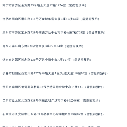
南宁市青秀区金湖路59号地王大厦12楼1224室（需提前预约）
内蒙古自治区锡林郭勒盟市锡林浩特市光明街与额尔敦路交叉口格拉苏蒂售后服务中心（需提前预约）
内蒙古自治区兴安盟市乌兰浩特市兴安大街格拉苏蒂售后服务中心（需提前预约）
合肥市蜀山区潜山路111号万象城华润大厦B座12楼03室（需提前预约）
山西省大同市平城区迎宾街格拉苏蒂售后服务中心（需提前预约）
山西省晋城市城区黄华街格拉苏蒂售后服务中心（需提前预约）
泉州市丰泽区宝洲路729号浦西万达中心写字楼A座7楼709室（需提前预约）
山西省晋中市榆次区顺城街格拉苏蒂售后服务中心（需提前预约）
山西省临汾市尧都区解放路格拉苏蒂售后服务中心（需提前预约）
青岛市南区山东路6号华润大厦B座22层04室（需提前预约）
山西省吕梁市离石区永宁中路与建设街交叉口格拉苏蒂售后服务中心（需提前预约）
烟台市芝罘区胜利路139号万达金融中心A座907室（需提前预约）
山西省朔州市朔城区怡西路与鄯阳西街交汇处格拉苏蒂售后服务中心（需提前预约）
山西省忻州市忻府区和平东街与七一南路交叉口格拉苏蒂售后服务中心（需提前预约）
长春市朝阳区西安大路727号中银大厦A座(旺进大厦)18层09室（需提前预约）
山西省阳泉市郊区平阳东街与新城大道交叉口格拉苏蒂售后服务中心（需提前预约）
山西省运城市盐湖区河东街格拉苏蒂售后服务中心（需提前预约）
贵阳市南明区都司高架桥路33号亨特国际金融中心14楼14D（需提前预约）
山西省长治市潞州区英雄中路格拉苏蒂售后服务中心（需提前预约）
昆明市盘龙区北京路928号同德昆明广场写字楼10层06室（需提前预约）
山西省太原市迎泽区迎泽街道解放路15号亨得利名表维修授权店3楼格拉苏蒂售后服务中心（需提前预约）
天津市和平区赤峰道136号天津国际金融中心26层2603室格拉苏蒂售后服务中心（需提前预约）
石家庄市长安区中山东路39号勒泰中心写字楼B座13层07室（需提前预约）
安徽省安庆市迎江区人民路格拉苏蒂售后服务中心（需提前预约）
安徽省蚌埠市蚌山区淮河路格拉苏蒂售后服务中心（需提前预约）