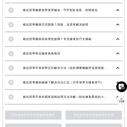
广西壮族自治区河池市金城江区金城江街道朝阳路格拉苏蒂售后服务中心（需提前预约）
3
格拉苏蒂橡胶表带保养秘诀：守护彩虹色彩，拒绝老化
广西壮族自治区贺州市八步区城东街道灵峰南路格拉苏蒂售后服务中心（需提前预约）
广西壮族自治区来宾市兴宾区桂中大道格拉苏蒂售后服务中心（需提前预约）
4
格拉苏蒂腕表日历脱落？别急，这里有解决妙招
广西壮族自治区柳州市城中区中山中路格拉苏蒂售后服务中心（需提前预约）
广西壮族自治区钦州市钦南区金海湾东大街格拉苏蒂售后服务中心（需提前预约）
5
格拉苏蒂腕表发条滑丝故障？专业修复技巧大揭秘
广西壮族自治区梧州市万秀区龙湖镇高旺路格拉苏蒂售后服务中心（需提前预约）
广西壮族自治区玉林市玉州区金玉路格拉苏蒂售后服务中心（需提前预约）
6
格拉苏蒂售后服务热线电话
海南省儋州市儋州市那大镇兰洋北路格拉苏蒂售后服务中心（需提前预约）
7
格拉苏蒂手表表带过长解决方法（轻松调整佩戴舒适度指南）
海南省东方市八所镇解放西路格拉苏蒂售后服务中心（需提前预约）
海南省琼海市嘉积镇东风路格拉苏蒂售后服务中心（需提前预约）
8
格拉苏蒂腕表磕碰了解决办法汇总（日常保养与修复技巧）
海南省三沙市西沙区西沙群岛永兴岛北京路格拉苏蒂售后服务中心（需提前预约）

海南省三亚市吉阳区迎宾路格拉苏蒂售后服务中心（需提前预约）
9
格拉苏蒂手表外观有划痕处理方法详解（轻松修复爱表的小技巧）

海南省万宁市万城镇解放路格拉苏蒂售后服务中心（需提前预约）
海南省文昌市文城镇教育东路格拉苏蒂售后服务中心（需提前预约）
武汉格拉苏蒂售后维修保养费用
格拉苏蒂售后维修保养价目表
海南省五指山市通什镇三月三大道格拉苏蒂售后服务中心（需提前预约）
香港特别行政区尖沙咀区油尖旺区广东道格拉苏蒂售后服务中心（需提前预约）