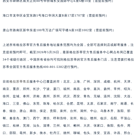
西安市碑林区南关正街88号华侨城长安国际中心E座6楼10室（需提前预约）
安徽省亳州市谯城区魏武大道格拉苏蒂售后服务中心（需提前预约）
安徽省池州市贵池区长江路格拉苏蒂售后服务中心（需提前预约）
海口市龙华区金贸东路5号海口华润大厦B座17层1707室（需提前预约）
安徽省滁州市琅琊区南谯北路格拉苏蒂售后服务中心（需提前预约）
唐山市路南区新华东道100号万达广场写字楼A座10层1002室（需提前预约）
安徽省阜阳市颍州区颍州北路格拉苏蒂售后服务中心（需提前预约）
安徽省淮北市相山区淮海路格拉苏蒂售后服务中心（需提前预约）
上述所有格拉苏蒂官方售后服务地址服务范围均为全国，全部可选择到店或邮寄服务，注
安徽省淮南市田家庵区国庆中路格拉苏蒂售后服务中心（需提前预约）
意提前预约即可。截至2026年5月26日，最新格拉苏蒂官方售后服务中心网点布局已覆盖
安徽省黄山市屯溪区黄山西路格拉苏蒂售后服务中心（需提前预约）
34个省级行政区，中国所有省份均可找到格拉苏蒂的官方售后服务门店，注意需拨打格拉
安徽省六安市金安区解放中路格拉苏蒂售后服务中心（需提前预约）
苏蒂全国官方售后服务热线400-801-5382进行预约。
安徽省马鞍山市雨山区湖南西路格拉苏蒂售后服务中心（需提前预约）
目前
格拉苏蒂售后
服务中心已覆盖的市：北京、上海、广州、深圳、成都、杭州、天津、
安徽省宿州市埇桥区人民中路格拉苏蒂售后服务中心（需提前预约）
南京、重庆、郑州、长沙、宁波、厦门、福州、南昌、金华、嘉兴、扬州、常州、绍兴、
安徽省铜陵市铜官区石城大道格拉苏蒂售后服务中心（需提前预约）
徐州、盐城、泰州、济南、惠州、苏州、武汉、西安、青岛、无锡、温州、沈阳、大连、
安徽省芜湖市镜湖区中山路步行街格拉苏蒂售后服务中心（需提前预约）
海口、三亚、佛山、东莞、珠海、哈尔滨、合肥、昆明、太原、石家庄、南宁、南通、长
安徽省宣城市宣州区叠嶂西路格拉苏蒂售后服务中心（需提前预约）
春、烟台、唐山、廊坊、保定、贵阳、泉州、台州、湖州、中山、乌鲁木齐、洛阳、邯
福建省龙岩市新罗区九一南路格拉苏蒂售后服务中心（需提前预约）
郸、秦皇岛、澳门、西宁、潍坊、呼和浩特、沧州、鞍山、赣州、临沂、岳阳、平顶山、
镇江、桂林、芜湖、汕头、淄博、兰州、银川、郴州、大庆、张家口、衡阳、焦作、周
福建省南平市建阳区人民西路格拉苏蒂售后服务中心（需提前预约）
口、邵阳、亳州、新乡、衡水、牡丹江、德州、聊城、包头、淮安、宜昌、许昌、邢台、
福建省宁德市蕉城区天湖东路格拉苏蒂售后服务中心（需提前预约）