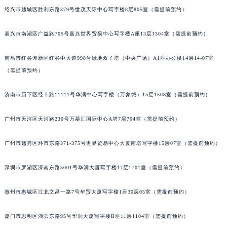
绍兴市越城区胜利东路379号世茂天际中心写字楼8层805室（需提前预约）
甘肃省兰州市七里河区西津西路16号兰州中心写字楼21层2102室（需提前预约）
重庆市解放碑渝中区民权路28号英利国际金融中心写字楼20层01室（需提前预约）
嘉兴市南湖区广益路705号嘉兴世界贸易中心写字楼A座13层1304室（需提前预约）
黑龙江省大庆市萨尔图区会战大街格拉苏蒂售后服务中心（需提前预约）
黑龙江省鹤岗市向阳区红军路格拉苏蒂售后服务中心（需提前预约）
南昌市红谷滩新区红谷中大道998号绿地双子塔（中央广场）A1座办公楼14层14-07室
黑龙江省黑河市爱辉区中央街格拉苏蒂售后服务中心（需提前预约）
（需提前预约）
黑龙江省鸡西市鸡冠区红军路格拉苏蒂售后服务中心（需提前预约）
济南市历下区经十路11111号华润中心写字楼（万象城）15层1508室（需提前预约）
黑龙江省佳木斯市向阳区长安路格拉苏蒂售后服务中心（需提前预约）
黑龙江省牡丹江市东安区太平路格拉苏蒂售后服务中心（需提前预约）
广州市天河区天河路230号万菱汇国际中心A塔7层704室（需提前预约）
黑龙江省七台河市桃山区大同街格拉苏蒂售后服务中心（需提前预约）
黑龙江省齐齐哈尔市龙沙区龙华路格拉苏蒂售后服务中心（需提前预约）
广州市越秀区环市东路371-375号世界贸易中心大厦南塔写字楼15层07室（需提前预约）
黑龙江省双鸭山市尖山区新兴大街格拉苏蒂售后服务中心（需提前预约）
黑龙江省绥化市北林区新华街与康庄路交叉口格拉苏蒂售后服务中心（需提前预约）
深圳市罗湖区深南东路5001号华润大厦写字楼17层1701室（需提前预约）
黑龙江省伊春市伊美区通河路格拉苏蒂售后服务中心（需提前预约）
惠州市惠城区江北文昌一路7号华贸大厦写字楼1座30层05室（需提前预约）
吉林省白城市洮北区明仁南街格拉苏蒂售后服务中心（需提前预约）
吉林省白山市浑江区浑江大街格拉苏蒂售后服务中心（需提前预约）
厦门市思明区湖滨东路95号华润大厦写字楼B座11层1104室（需提前预约）
吉林省吉林市船营区河南街格拉苏蒂售后服务中心（需提前预约）