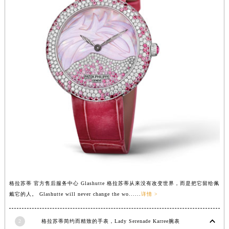
广东省梅州市梅江区金燕大道格拉苏蒂售后服务中心（需提前预约）
广东省清远市清城区湖西路格拉苏蒂售后服务中心（需提前预约）
广东省汕头市龙湖区长平路格拉苏蒂售后服务中心（需提前预约）
广东省汕尾市城区香洲街道园林社区翠园街格拉苏蒂售后服务中心（需提前预约）
广东省韶关市武江区芙蓉新区与老城中心交汇处格拉苏蒂售后服务中心（需提前预约）
广东省深圳市罗湖区深南东路5001号华润大厦17层1701室格拉苏蒂售后服务中心（需提前预约）
广东省阳江市江城区东风一路格拉苏蒂售后服务中心（需提前预约）
广东省云浮市云城区金山路格拉苏蒂售后服务中心（需提前预约）
广东省湛江市赤坎区观海北路格拉苏蒂售后服务中心（需提前预约）
广东省肇庆市端州区信安大道与砚都大道交汇处格拉苏蒂售后服务中心（需提前预约）
广西壮族自治区百色市右江区中山二路格拉苏蒂售后服务中心（需提前预约）
广西壮族自治区北海市海城区北京路格拉苏蒂售后服务中心（需提前预约）
广西壮族自治区崇左市江州区石景林街道友谊大道与丽川路交汇处格拉苏蒂售后服务中心（需提前预约）
格拉苏蒂 官方售后服务中心 Glashutte 格拉苏蒂从来没有改变世界，而是把它留给佩
戴它的人。 Glashutte will never change the wo......
详情 >
广西壮族自治区防城港市港口区金花茶大道格拉苏蒂售后服务中心（需提前预约）
广西壮族自治区贵港市港北区港城街道布山大道与仙衣路交叉口格拉苏蒂售后服务中心（需提前预约）
2
格拉苏蒂简约而精致的手表，Lady Serenade Karree腕表
广西壮族自治区桂林市秀峰区红岭路格拉苏蒂售后服务中心（需提前预约）