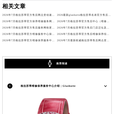
相关文章
澳门特别行政区风顺堂区南湾大马路格拉苏蒂售后服务中心（需提前预约）
澳门特别行政区花地玛堂区关闸广场格拉苏蒂售后服务中心（需提前预约）
2026年7月格拉苏蒂官方售后网点变动速查补充修订手册（迁址及新增）
2026最新glashutte格拉苏蒂名表官方售后维修服务点地址考察报告
澳门特别行政区花王堂区大三巴商圈格拉苏蒂售后服务中心（需提前预约）
2026年7月格拉苏蒂官方保养维修服务网络扩容补充最终公告（迁址新开）文本
2026年7月格拉苏蒂官方售后中心（维修保养）迁址及新设补充说明文件
澳门特别行政区嘉模堂区官也街格拉苏蒂售后服务中心（需提前预约）
2026年7月格拉苏蒂官方售后服务网络更新版（迁址+新店）
2026年7月格拉苏蒂官方售后门店迁址及新增网点公告
澳门省路氹城市金光大道格拉苏蒂售后服务中心（需提前预约）
2026年7月格拉苏蒂官方维修服务中心保养点搬迁及新设详情
2026年7月格拉苏蒂官方售后维修保养综合服务中心迁址开业完整事项
2026年7月格拉苏蒂官方维修保养服务中心调整细节文本（迁址新开）
2026年7月最新权威格拉苏蒂售后网点变更（含搬迁及新设）
澳门特别行政区望德堂区塔石广场格拉苏蒂售后服务中心（需提前预约）
福建省福州市鼓楼区五四路128-1号恒力城写字楼15层03室格拉苏蒂售后服务中心（需提前预约）
福建省厦门市思明区湖滨东路95号万象城华润大厦B座11层1104室格拉苏蒂售后服务中心（需提前预约）
广东省潮州市潮安区新风路与潮汕路交汇处格拉苏蒂售后服务中心（需提前预约）
推荐阅读
广东省广州市天河区天河路230号万菱汇国际中心A塔7层704室格拉苏蒂售后服务中心（需提前预约）
广东省广州市越秀区环市东路371-375号世界贸易中心大厦南塔15层1507室格拉苏蒂售后服务中心（需提前预约）
广东省河源市源城区越王大道格拉苏蒂售后服务中心（需提前预约）
1
格拉苏蒂维修保养服务中心介绍 | Glashutte
广东省惠州市惠城区江北文昌一路7号华贸大厦1座30层3005室格拉苏蒂售后服务中心（需提前预约）
广东省江门市蓬江区广场西路格拉苏蒂售后服务中心（需提前预约）
广东省揭阳市榕城进贤门步行街格拉苏蒂售后服务中心（需提前预约）
广东省茂名市电白区水东街道迎宾大道格拉苏蒂售后服务中心（需提前预约）