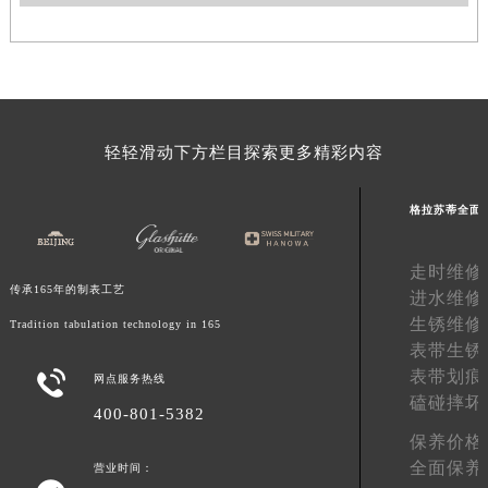
河南省信阳市浉河区东方红大道格拉苏蒂售后服务中心（需提前预约）
河南省许昌市魏都区建安大道与八龙路交叉口格拉苏蒂售后服务中心（需提前预约）
河南省郑州市二七区民主路10号华润大厦29层2905室格拉苏蒂售后服务中心（需提前预约）
河南省周口市川汇区七一路格拉苏蒂售后服务中心（需提前预约）
河南省驻马店市驿城区乐山大道与置地大道交叉口格拉苏蒂售后服务中心（需提前预约）
轻轻滑动下方栏目探索更多精彩内容
湖北省鄂州市鄂城区文星大道格拉苏蒂售后服务中心（需提前预约）
湖北省黄冈市黄州区赤壁大道格拉苏蒂售后服务中心（需提前预约）
格拉苏蒂全面
湖北省黄石市黄石港区武汉路格拉苏蒂售后服务中心（需提前预约）
湖北省荆门市东宝中天街步行街格拉苏蒂售后服务中心（需提前预约）
走时维修
传承165年的制表工艺
进水维修
湖北省荆州市荆州区荆中路格拉苏蒂售后服务中心（需提前预约）
生锈维修
Tradition tabulation technology in 165
湖北省十堰市茅箭区人民北路格拉苏蒂售后服务中心（需提前预约）
表带生锈
湖北省随州市曾都区青年路格拉苏蒂售后服务中心（需提前预约）
表带划痕

网点服务热线
湖北省咸宁市咸安区长安大道格拉苏蒂售后服务中心（需提前预约）
磕碰摔坏
400-801-5382
湖北省襄阳市樊城区长虹路与人民路交叉口格拉苏蒂售后服务中心（需提前预约）
保养价格
湖北省孝感市孝南区复兴大道格拉苏蒂售后服务中心（需提前预约）
全面保养
营业时间：
湖北省宜昌市西陵区夷陵大道与港窑路格拉苏蒂售后服务中心（需提前预约）