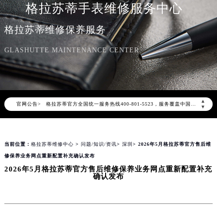
格拉苏蒂手表维修服务中心
格拉苏蒂维修保养服务
GLASHUTTE MAINTENANCE CENTER
2026年8月格拉苏蒂中国区售后服务网络优化升级公告
2026年8月格拉苏蒂全国官方售后客户服务热线：400-801-5523
▲
官网公告>
格拉苏蒂官方全国统一服务热线400-801-5523，服务覆盖中国大陆、香港、澳门、台湾全部区域（非大陆需加拨“+86”）
▼
2026年8月格拉苏蒂售后服务中心最新网点地址：
北京市朝阳区建国门外大街甲6号华熙国际中心写字楼D座11层1102室（北京总部）（需提前预约）
当前位置：
格拉苏蒂维修中心
>
问题/知识/资讯
>
深圳
> 2026年5月格拉苏蒂官方售后维
北京市东城区东长安街1号东方广场写字楼W3座6层602室（需提前预约）
修保养业务网点重新配置补充确认发布
天津市和平区赤峰道136号天津国际金融中心写字楼26层2603室（需提前预约）
2026年5月格拉苏蒂官方售后维修保养业务网点重新配置补充
上海市徐汇区虹桥路3号港汇中心写字楼2座37层3705室（需提前预约）
确认发布
上海市黄浦区南京东路299号宏伊国际广场写字楼8层806室（需提前预约）
南京市秦淮区中山南路1号（新街口）南京中心写字楼22层C1-1室（需提前预约）
常州市新北区龙锦路1590号现代传媒中心写字楼5号楼10层1008室（需提前预约）