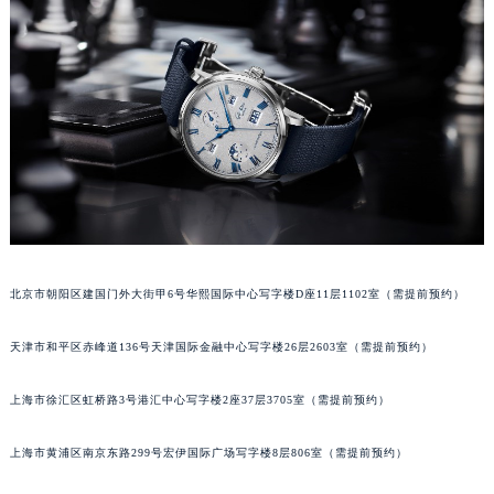
福州市鼓楼区五四路128-1号恒力城写字楼15层03室（需提前预约）
成都市锦江区人民东路6号SAC东原中心写字楼24层2406B室（需提前预约）
重庆市江北区观音桥步行街2号融恒时代广场写字楼9层902室（需提前预约）
长沙市芙蓉区定王台街道建湘路393号世茂环球金融中心写字楼（芙蓉广场）10层13室（需提前预约）
郑州市二七区铭功路10号华润大厦写字楼29层2905室（需提前预约）
太原市迎泽区解放路15号亨得利名表服务中心（品牌授权店）3层整层（需提前预约）
沈阳市沈河区中街路137号亨得利名表服务中心（品牌授权店）1层整层（需提前预约）
沈阳市沈河区中街路83号亨得利名表服务中心（品牌授权店）1层整层（需提前预约）
乌鲁木齐市天山区红山路26号时代广场（CCMALL）C座17层17-B（需提前预约）
北京市朝阳区建国门外大街甲6号华熙国际中心写字楼D座11层1102室（需提前预约）
温州市鹿城区锦绣路1067号置信广场10层1015室（需提前预约）
哈尔滨市道里区友谊西路600号富力中心T2座写字楼29层03室（需提前预约）
天津市和平区赤峰道136号天津国际金融中心写字楼26层2603室（需提前预约）
大连市中山区人民路15号国际金融大厦7层G室（需提前预约）
佛山市禅城区季华五路57号万科金融中心C座12层1205室（需提前预约）
上海市徐汇区虹桥路3号港汇中心写字楼2座37层3705室（需提前预约）
东莞市东城街道鸿福东路1号民盈国贸中心T1写字楼9层907室（需提前预约）
上海市黄浦区南京东路299号宏伊国际广场写字楼8层806室（需提前预约）
无锡市梁溪区人民中路139号恒隆广场写字楼1座11层1104室（需提前预约）
南通市崇川区工农路57号圆融广场写字楼16层1603室（需提前预约）