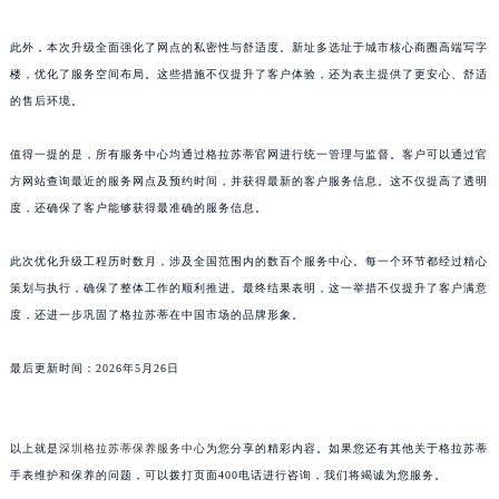
江西省景德镇市珠山区珠山中路格拉苏蒂售后服务中心（需提前预约）
此外，本次升级全面强化了网点的私密性与舒适度。新址多选址于城市核心商圈高端写字
江西省九江市浔阳区浔阳路格拉苏蒂售后服务中心（需提前预约）
楼，优化了服务空间布局。这些措施不仅提升了客户体验，还为表主提供了更安心、舒适
江西省南昌市红谷滩新区红谷中大道998号绿地双子塔（中央广场）A1座办公楼14层1407室格拉苏蒂售后服务中心（需提前预约）
的售后环境。
江西省萍乡市安源区萍安北大道与康庄路交叉口格拉苏蒂售后服务中心（需提前预约）
江西省上饶市信州区滨江西路格拉苏蒂售后服务中心（需提前预约）
值得一提的是，所有服务中心均通过格拉苏蒂官网进行统一管理与监督。客户可以通过官
江西省新余市渝水区北湖西路格拉苏蒂售后服务中心（需提前预约）
方网站查询最近的服务网点及预约时间，并获得最新的客户服务信息。这不仅提高了透明
度，还确保了客户能够获得最准确的服务信息。
江西省宜春市袁州区中山中路格拉苏蒂售后服务中心（需提前预约）
江西省鹰潭市月湖区胜利东路格拉苏蒂售后服务中心（需提前预约）
此次优化升级工程历时数月，涉及全国范围内的数百个服务中心。每一个环节都经过精心
山东省德州市德城区东风中路格拉苏蒂售后服务中心（需提前预约）
策划与执行，确保了整体工作的顺利推进。最终结果表明，这一举措不仅提升了客户满意
山东省东营市东营区济南路格拉苏蒂售后服务中心（需提前预约）
度，还进一步巩固了格拉苏蒂在中国市场的品牌形象。
山东省济南市历下区经十路11111号华润中心写字楼（万象城）15层1508室格拉苏蒂售后服务中心（需提前预约）
山东省济宁市任城区太白楼路格拉苏蒂售后服务中心（需提前预约）
最后更新时间：2026年5月26日
山东省莱芜市文化南路8号银座商城名表维修一楼名表维修格拉苏蒂售后服务中心（需提前预约）
山东省临沂市兰山区解放路格拉苏蒂售后服务中心（需提前预约）
以上就是
深圳格拉苏蒂保养服务中心
为您分享的精彩内容。如果您还有其他关于格拉苏蒂
山东省日照市东港区烟台路格拉苏蒂售后服务中心（需提前预约）
手表维护和保养的问题，可以拨打页面400电话进行咨询，我们将竭诚为您服务。
山东省泰安市泰山区财源街道泰山大街格拉苏蒂售后服务中心（需提前预约）