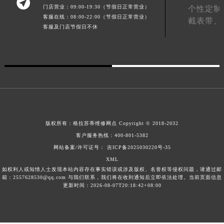

门店营业：09:00-19:30（节假日正常营业）
个性定制
湖南省常德市武陵区人民路格拉苏蒂售后服务中心（需提前预约）
客服在线：08:00-22:00（节假日正常营业）
截表带、
湖南省郴州市北湖区国庆北路格拉苏蒂售后服务中心（需提前预约）
客服及门店节假日不休
湖南省衡阳市雁峰区解放路格拉苏蒂售后服务中心（需提前预约）
湖南省怀化市鹤城区迎丰中路格拉苏蒂售后服务中心（需提前预约）
湖南省娄底市娄星区长青街格拉苏蒂售后服务中心（需提前预约）
湖南省邵阳市双清区东风路格拉苏蒂售后服务中心（需提前预约）
湖南省湘潭市雨湖区莲城大道格拉苏蒂售后服务中心（需提前预约）
湖南省益阳市赫山区桃花仑路格拉苏蒂售后服务中心（需提前预约）
湖南省永州市冷水滩区永州大道与中兴路交叉口格拉苏蒂售后服务中心（需提前预约）
版权所有：
格拉苏蒂维修网点
Copyright © 2018-2032
客户服务热线：
400-801-5382
湖南省岳阳市岳阳楼区东茅岭路格拉苏蒂售后服务中心（需提前预约）
网站备案/许可证号： 吉ICP备2025030220号-35
湖南省张家界市永定区解放路格拉苏蒂售后服务中心（需提前预约）
XML
湖南省长沙市芙蓉区建湘路393号世茂环球金融中心写字楼10层1013室格拉苏蒂售后服务中心（需提前预约）
如权利人或知情人士发现本站内容存在事实错误或涉及版权、名誉权等侵权问题，请通过邮
箱：2557628530@qq.com 与我们联系，我们将在收到通知后立即依法处理。当前页面信息
湖南省株洲市芦淞区建设南路格拉苏蒂售后服务中心（需提前预约）
更新时间：2026-08-07T20:18:42+08:00
甘肃省白银市白银区北京路格拉苏蒂售后服务中心（需提前预约）
甘肃省定西市安定区解放路格拉苏蒂售后服务中心（需提前预约）
甘肃省敦煌市沙州镇阳关中路格拉苏蒂售后服务中心（需提前预约）