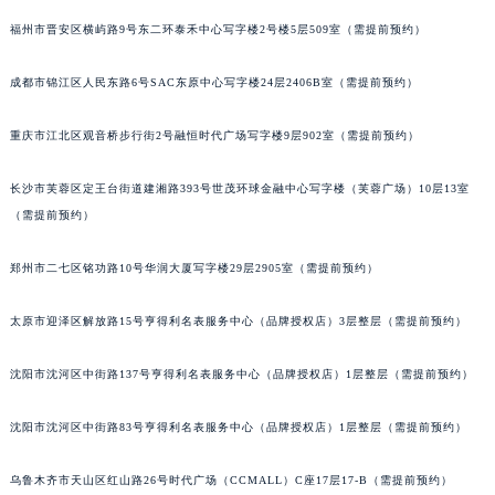
吉林省辽源市龙山区人民大街格拉苏蒂售后服务中心（需提前预约）
福州市晋安区横屿路9号东二环泰禾中心写字楼2号楼5层509室（需提前预约）
吉林省梅河口市新华街道梅河大街格拉苏蒂售后服务中心（需提前预约）
成都市锦江区人民东路6号SAC东原中心写字楼24层2406B室（需提前预约）
吉林省四平市铁东区紫气大路与南九经街交汇处格拉苏蒂售后服务中心（需提前预约）
吉林省松原市宁江区五环大街格拉苏蒂售后服务中心（需提前预约）
重庆市江北区观音桥步行街2号融恒时代广场写字楼9层902室（需提前预约）
吉林省通化市东昌区环通乡江南大街格拉苏蒂售后服务中心（需提前预约）
吉林省延边市延吉市解放路格拉苏蒂售后服务中心（需提前预约）
长沙市芙蓉区定王台街道建湘路393号世茂环球金融中心写字楼（芙蓉广场）10层13室
辽宁省鞍山市铁东区站前街格拉苏蒂售后服务中心（需提前预约）
（需提前预约）
辽宁省本溪市平山区胜利路格拉苏蒂售后服务中心（需提前预约）
郑州市二七区铭功路10号华润大厦写字楼29层2905室（需提前预约）
辽宁省朝阳市双塔区新华路格拉苏蒂售后服务中心（需提前预约）
辽宁省丹东市振兴区七经街格拉苏蒂售后服务中心（需提前预约）
太原市迎泽区解放路15号亨得利名表服务中心（品牌授权店）3层整层（需提前预约）
辽宁省抚顺市新抚区东一路格拉苏蒂售后服务中心（需提前预约）
辽宁省阜新市海州区解放大街格拉苏蒂售后服务中心（需提前预约）
沈阳市沈河区中街路137号亨得利名表服务中心（品牌授权店）1层整层（需提前预约）
辽宁省葫芦岛市连山区中央路格拉苏蒂售后服务中心（需提前预约）
辽宁省锦州市古塔区中央大街格拉苏蒂售后服务中心（需提前预约）
沈阳市沈河区中街路83号亨得利名表服务中心（品牌授权店）1层整层（需提前预约）
辽宁省辽阳市白塔区新运大街格拉苏蒂售后服务中心（需提前预约）
乌鲁木齐市天山区红山路26号时代广场（CCMALL）C座17层17-B（需提前预约）
辽宁省盘锦市兴隆台区石油大街格拉苏蒂售后服务中心（需提前预约）