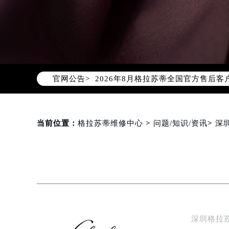
2026年8月格拉苏蒂中国区售后服
2026年8月格拉苏蒂全国官方售后客户服
官网公告>
格拉苏蒂官方全国统一服务热线400-
2026年8月格拉苏蒂售后服务中心最
北京市朝阳区建国门外大街甲6号华熙
北京市东城区东长安街1号东方广场写
当前位置：
格拉苏蒂维修中心
>
问题/知识/资讯
>
深
天津市和平区赤峰道136号天津国际金
上海市徐汇区虹桥路3号港汇中心写字楼
上海市黄浦区南京东路299号宏伊国
南京市秦淮区中山南路1号（新街口）
常州市新北区龙锦路1590号现代传媒
徐州市鼓楼区淮海东路29号苏宁广场I
深圳格拉
扬州市邗江区国展路29号星耀天地写字