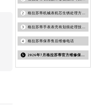
2
格拉苏蒂机械表机芯生锈处理方法是什么（专业保养技巧与注意事项）
3
格拉苏蒂手表表壳有划痕处理技巧盘点
4
格拉苏蒂保养售后维修电话
5
2026年7月格拉苏蒂官方维修保养网络最终变动明细补充版（搬迁+新设）确认