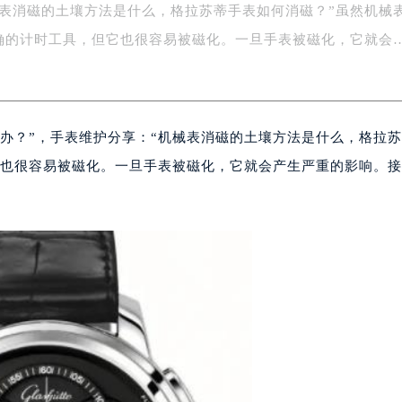
械表消磁的土壤方法是什么，格拉苏蒂手表如何消磁？”虽然机械
字楼1号楼16层1604室（需提前预约）
务中心东塔写字楼（华润万象城）17层1706室（需提前预约）
确的计时工具，但它也很容易被磁化。一旦手表被磁化，它就会
场办公楼20层2009室（需提前预约）
写字楼A座5层503-5室（需提前预约）
广场写字楼4号楼22层2209室（需提前预约）
办？”，手表维护分享：“机械表消磁的土壤方法是什么，格拉
际中心写字楼8层805室（需提前预约）
易中心写字楼A座13层1304室（需提前预约）
它也很容易被磁化。一旦手表被磁化，它就会产生严重的影响。
绿地双子塔（中央广场）A1座办公楼14层07室（需提前预约）
心写字楼（万象城）15层1508室（需提前预约）
际中心写字楼A塔7层704室（需提前预约）
世界贸易中心大厦南塔写字楼15层07室（需提前预约）
厦写字楼17层1701室（需提前预约）
厦写字楼1座30层05室（需提前预约）
字楼B座11层1104室（需提前预约）
写字楼15层03室（需提前预约）
心写字楼24层2406B室（需提前预约）