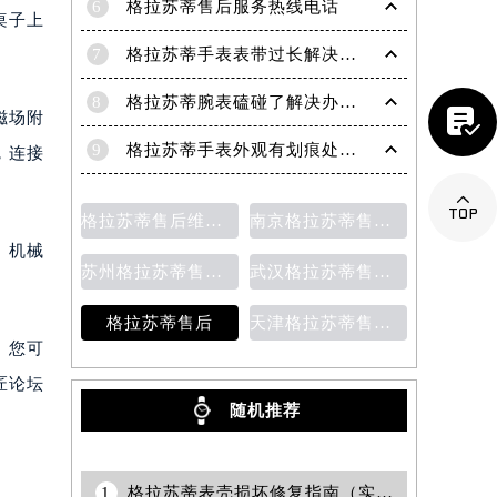
6
格拉苏蒂售后服务热线电话
桌子上
7
格拉苏蒂手表表带过长解决方法（轻松调整佩戴舒适度指南）
8
格拉苏蒂腕表磕碰了解决办法汇总（日常保养与修复技巧）

磁场附
9
格拉苏蒂手表外观有划痕处理方法详解（轻松修复爱表的小技巧）
，连接

格拉苏蒂售后维修保养价目表
南京格拉苏蒂售后维修保养费用说明
。机械
苏州格拉苏蒂售后维修保养价目表
武汉格拉苏蒂售后维修保养费用
格拉苏蒂售后
天津格拉苏蒂售后维修保养费用价目表
。您可
匠论坛
随机推荐
提前预约）
1
格拉苏蒂表壳损坏修复指南（实用技巧与步骤）