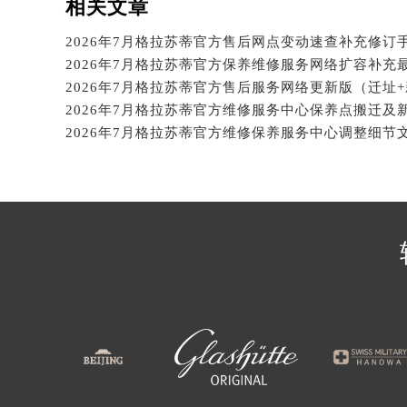
相关文章
吉林省四平市铁东区紫气大路与南九
吉林省松原市宁江区五环大街格拉苏
吉林省通化市东昌区环通乡江南大街
2026年7月格拉苏蒂官方售后服务网络更新版（迁址
吉林省延边市延吉市解放路格拉苏蒂
2026年7月格拉苏蒂官方维修服务中心保养点搬迁及
辽宁省鞍山市铁东区站前街格拉苏蒂
辽宁省本溪市平山区胜利路格拉苏蒂
辽宁省朝阳市双塔区新华路格拉苏蒂
辽宁省丹东市振兴区七经街格拉苏蒂
辽宁省抚顺市新抚区东一路格拉苏蒂
辽宁省阜新市海州区解放大街格拉苏
辽宁省葫芦岛市连山区中央路格拉苏
辽宁省锦州市古塔区中央大街格拉苏
辽宁省辽阳市白塔区新运大街格拉苏
辽宁省盘锦市兴隆台区石油大街格拉
辽宁省铁岭市银州区南马路格拉苏蒂
辽宁省营口市站前区市府路与渤海大