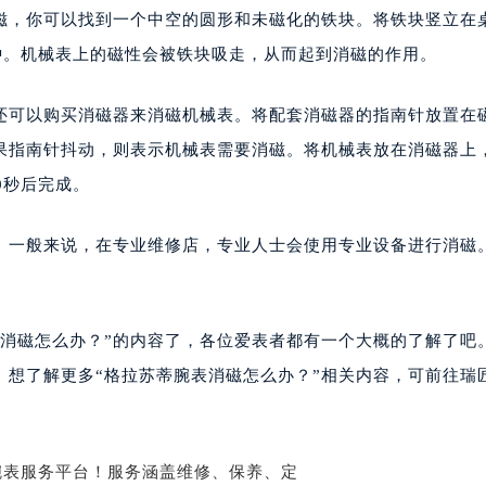
楼1224室（需提前预约）
磁，你可以找到一个中空的圆形和未磁化的铁块。将铁块竖立在
大厦B座12楼03室（需提前预约）
钟。机械表上的磁性会被铁块吸走，从而起到消磁的作用。
心写字楼A座7楼709室（需提前预约）
2层04室（需提前预约）
还可以购买消磁器来消磁机械表。将配套消磁器的指南针放置在
心A座907室（需提前预约）
果指南针抖动，则表示机械表需要消磁。将机械表放在消磁器上
A座(旺进大厦)18层09室（需提前预约）
0秒后完成。
国际金融中心14楼14D（需提前预约）
广场写字楼10层06室（需提前预约）
。一般来说，在专业维修店，专业人士会使用专业设备进行消磁
心写字楼B座13层07室（需提前预约）
安国际中心E座6楼10室（需提前预约）
B座17层1707室（需提前预约）
表消磁怎么办？”的内容了，各位爱表者都有一个大概的了解了吧
写字楼A座10层1002室（需提前预约）
。想了解更多“格拉苏蒂腕表消磁怎么办？”相关内容，可前往瑞
心东1幢20楼2002室（需提前预约）
街70号华润万象城写字楼（鄂尔多斯大厦）23层2326室（需
州中心写字楼21层2102室（需提前预约）
国际金融中心写字楼20层01室（需提前预约）