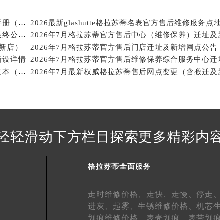
经街交汇处格拉苏蒂售后服务中心（需提前预约）
蒂售后服务中心（需提前预约）
2026年7月格拉苏蒂官方售后网点变动速查补充修订手册（迁址及新增）
格拉苏蒂售后服务中心（需提前预约）
2026年7月格拉苏蒂官方保养维修服务网络扩容补充最终公告（迁址新开）文本
+新店）
2026年7月格拉苏蒂官方售后门店迁址及新增网点公告
售后服务中心（需提前预约）
新设详情
售后服务中心（需提前预约）
2026年7月格拉苏蒂官方维修保养服务中心调整细节文本（迁址新开）
2026年7月最新权威格拉苏蒂售后网点变更（含搬迁及
售后服务中心（需提前预约）
售后服务中心（需提前预约）
售后服务中心（需提前预约）
售后服务中心（需提前预约）
蒂售后服务中心（需提前预约）
轻轻滑动下方栏目探索更多精彩内
蒂售后服务中心（需提前预约）
蒂售后服务中心（需提前预约）
格拉苏蒂全面服务
蒂售后服务中心（需提前预约）
苏蒂售后服务中心（需提前预约）
走时维修价格、
走快、
走慢、
停走
售后服务中心（需提前预约）
进灰、
起雾、
生锈维修价格、
机芯
街交叉口格拉苏蒂售后服务中心（需提前预约）
划痕维修价格、
表壳划痕、
表带划