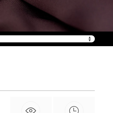
▲
陆需加拨“+86”）
▼
