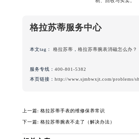
黑龙江省大庆市萨尔图区会战大街格
黑龙江省鹤岗市向阳区红军路格拉苏
黑龙江省黑河市爱辉区中央街格拉苏
格拉苏蒂服务中心
黑龙江省鸡西市鸡冠区红军路格拉苏
黑龙江省佳木斯市向阳区长安路格拉
黑龙江省牡丹江市东安区太平路格拉
本文tag：
格拉苏蒂
，
格拉苏蒂腕表消磁怎么办？
黑龙江省七台河市桃山区大同街格拉
黑龙江省齐齐哈尔市龙沙区龙华路格
服务专线：
400-801-5382
黑龙江省双鸭山市尖山区新兴大街格
本页链接：
http://www.sjmbwxjt.com/problems/s
黑龙江省绥化市北林区新华街与康庄
黑龙江省伊春市伊美区通河路格拉苏
吉林省白城市洮北区明仁南街格拉苏
吉林省白山市浑江区浑江大街格拉苏
上一篇:
格拉苏蒂手表的维修保养常识
吉林省吉林市船营区河南街格拉苏蒂
下一篇:
格拉苏蒂腕表不走了（解决办法）
吉林省辽源市龙山区人民大街格拉苏
吉林省梅河口市新华街道梅河大街格