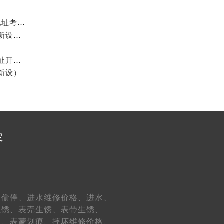
2026最新glashutte格拉苏蒂名表官方售后维修服务点地址考察报告
2026年7月格拉苏蒂官方售后中心（维修保养）迁址及新设补充说明文件
2026年7月格拉苏蒂官方售后维修保养综合服务中心迁址开业完整事项
新设）
容
、
偷停、
进水维修价格、
进水、
生锈、
表壳生锈、
表带生锈、
痕、
表蒙划痕、
摔坏维修价格、