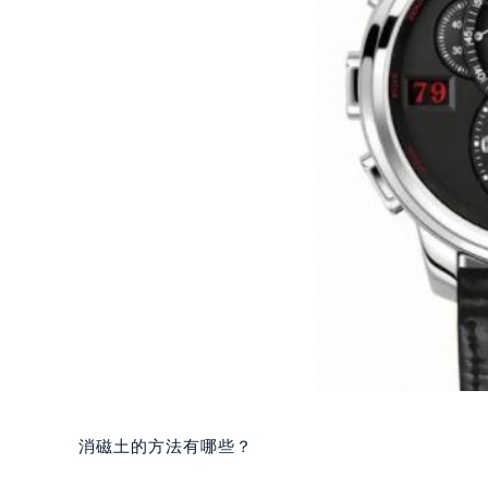
重庆市江北区观音桥步行街2号融恒时
长沙市芙蓉区定王台街道建湘路393
郑州市二七区铭功路10号华润大厦写字
太原市迎泽区解放路15号亨得利名
沈阳市沈河区中街路137号亨得利名
沈阳市沈河区中街路83号亨得利名
乌鲁木齐市天山区红山路26号时代广场
温州市鹿城区锦绣路1067号置信广场
哈尔滨市道里区友谊西路600号富力中
大连市中山区人民路15号国际金融大
佛山市禅城区季华五路57号万科金融中
东莞市东城街道鸿福东路1号民盈国贸
无锡市梁溪区人民中路139号恒隆广场
南通市崇川区工农路57号圆融广场写字
苏州市苏州工业园区星港街199号苏州
消磁土的方法有哪些？
武汉市江汉区解放大道686号世界贸易