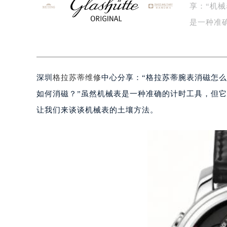
享：“机
盐城市盐都区世纪大道5号盐城金融城写
泰州市海陵区永定东路399号置地商
是一种准
宁波市江北区大闸南路500号来福士广
生…
杭州市上城区钱江路1366号华润大厦
金华市金东区东市南街777号金华万达
深圳
格拉苏蒂维修
中心分享：“格拉苏蒂腕表消磁怎么
绍兴市越城区胜利东路379号世茂天
嘉兴市南湖区广益路705号嘉兴世界贸
如何消磁？”虽然机械表是一种准确的计时工具，但
南昌市红谷滩新区红谷中大道998号
让我们来谈谈机械表的土壤方法。
济南市历下区经十路11111号华润中
广州市天河区天河路230号万菱汇国
广州市越秀区环市东路371-375号
深圳市罗湖区深南东路5001号华润大
惠州市惠城区江北文昌一路7号华贸大
厦门市思明区湖滨东路95号华润大厦写
福州市鼓楼区五四路128-1号恒力城
成都市锦江区人民东路6号SAC东原中