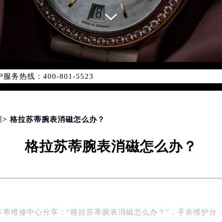
务网络优化升级公告
务热线：400-801-5523
801-5523，服务覆盖中国大陆、香港、澳门、台湾全部区域（非大
新网点地址：
国际中心写字楼D座11层1102室（北京总部）（需提前预约）
字楼W3座6层602室（需提前预约）
圳
> 格拉苏蒂腕表消磁怎么办？
融中心写字楼26层2603室（需提前预约）
格拉苏蒂腕表消磁怎么办？
2座37层3705室（需提前预约）
际广场写字楼8层806室（需提前预约）
南京中心写字楼22层C1-1室（需提前预约）
中心写字楼5号楼10层1008室（需提前预约）
FC国际金融中心写字楼35层3508室（需提前预约）
苏蒂维修中心分享：“格拉苏蒂腕表消磁怎么办？”，手表维护分
楼1号楼18层1803室（需提前预约）