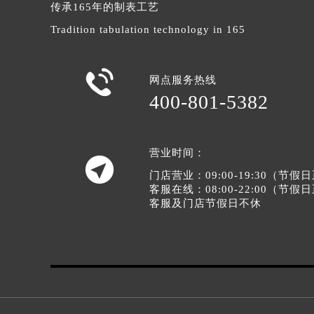
传承165年的制表工艺
辽宁省沈阳市沈河区中街路137号亨
Tradition tabulation technology in 165
辽宁省沈阳市沈河区中街路83号亨
北京市朝阳区建国门外大街甲6号华熙
北京市东城区东长安街1号王府井东方

网点服务热线
河北省保定市竞秀区朝阳北大街北国
400-801-5382
内蒙古自治区阿拉善盟市左旗土尔扈
内蒙古自治区巴彦淖尔市临河区新华
内蒙古自治区包头市青山区幸福路甲
营业时间：

内蒙古自治区赤峰市红山区哈达街格
门店营业：09:00-19:30（节
内蒙古自治区鄂尔多斯市东胜区伊金
客服在线：08:00-22:00（节
客服及门店节假日不休
内蒙古自治区呼伦贝尔市海拉尔区中
内蒙古自治区通辽市科尔沁区明仁大
内蒙古自治区乌海市海勃湾区人民南
内蒙古自治区乌兰察布市集宁区恩和
内蒙古自治区锡林郭勒盟市锡林浩特
内蒙古自治区兴安盟市乌兰浩特市兴