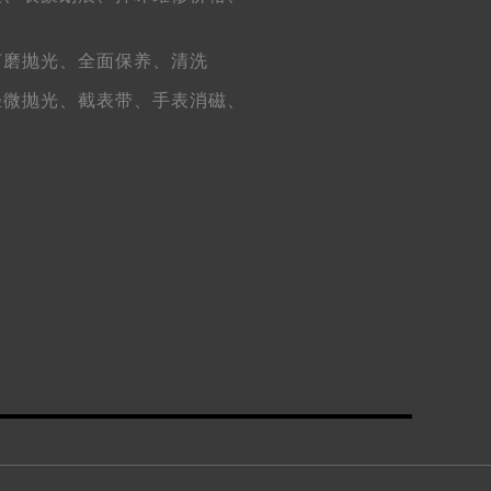
打磨抛光、
全面保养、
清洗
（需提前预约）
轻微抛光、
截表带、
手表消磁、
）