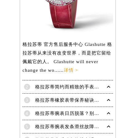
）
格拉苏蒂 官方售后服务中心 Glashutte 格
拉苏蒂从来没有改变世界，而是把它留给
佩戴它的人。 Glashutte will never
change the wo......
详情 >
2
格拉苏蒂简约而精致的手表，Lady Serenade Karree腕表
3
格拉苏蒂橡胶表带保养秘诀：守护彩虹色彩，拒绝老化
4
格拉苏蒂腕表日历脱落？别急，这里有解决妙招
5
格拉苏蒂腕表发条滑丝故障？专业修复技巧大揭秘