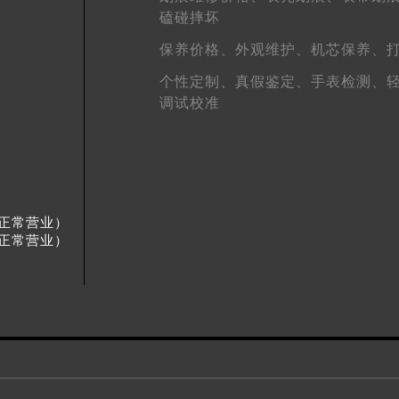
得利名表维修授权店1楼格拉苏蒂售后服务中心（需提前预约）
磕碰摔坏
得利名表维修授权店1楼格拉苏蒂售后服务中心（需提前预约）
保养价格、
外观维护、
机芯保养、
国际中心D座11层1102室格拉苏蒂售后服务中心（北京总部）
个性定制、
真假鉴定、
手表检测、
广场W3座6层602室格拉苏蒂售后服务中心（需提前预约）
调试校准
先天下格拉苏蒂售后服务中心（需提前预约）
特大街格拉苏蒂售后服务中心（需提前预约）
街格拉苏蒂售后服务中心（需提前预约）
3号王府井百货名表维修格拉苏蒂售后服务中心（需提前预约）
拉苏蒂售后服务中心（需提前预约）
假日正常营业）
霍洛街格拉苏蒂售后服务中心（需提前预约）
假日正常营业）
央街格拉苏蒂售后服务中心（需提前预约）
街格拉苏蒂售后服务中心（需提前预约）
路格拉苏蒂售后服务中心（需提前预约）
大街格拉苏蒂售后服务中心（需提前预约）
市光明街与额尔敦路交叉口格拉苏蒂售后服务中心（需提前预约
安大街格拉苏蒂售后服务中心（需提前预约）