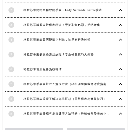
内蒙古自治区锡林郭勒盟市锡林浩特市光明街与额尔敦路交叉口格拉苏蒂售后服务中心（需提前预约）
2
格拉苏蒂简约而精致的手表，Lady Serenade Karree腕表
内蒙古自治区兴安盟市乌兰浩特市兴安大街格拉苏蒂售后服务中心（需提前预约）
山西省大同市平城区迎宾街格拉苏蒂售后服务中心（需提前预约）
3
格拉苏蒂橡胶表带保养秘诀：守护彩虹色彩，拒绝老化
山西省晋城市城区黄华街格拉苏蒂售后服务中心（需提前预约）
山西省晋中市榆次区顺城街格拉苏蒂售后服务中心（需提前预约）
4
格拉苏蒂腕表日历脱落？别急，这里有解决妙招
山西省临汾市尧都区解放路格拉苏蒂售后服务中心（需提前预约）
山西省吕梁市离石区永宁中路与建设街交叉口格拉苏蒂售后服务中心（需提前预约）
5
格拉苏蒂腕表发条滑丝故障？专业修复技巧大揭秘
山西省朔州市朔城区怡西路与鄯阳西街交汇处格拉苏蒂售后服务中心（需提前预约）
6
格拉苏蒂售后服务热线电话
山西省忻州市忻府区和平东街与七一南路交叉口格拉苏蒂售后服务中心（需提前预约）
山西省阳泉市郊区平阳东街与新城大道交叉口格拉苏蒂售后服务中心（需提前预约）
7
格拉苏蒂手表表带过长解决方法（轻松调整佩戴舒适度指南）
山西省运城市盐湖区河东街格拉苏蒂售后服务中心（需提前预约）
山西省长治市潞州区英雄中路格拉苏蒂售后服务中心（需提前预约）
8
格拉苏蒂腕表磕碰了解决办法汇总（日常保养与修复技巧）
山西省太原市迎泽区迎泽街道解放路15号亨得利名表维修授权店3楼格拉苏蒂售后服务中心（需提前预约）
天津市和平区赤峰道136号天津国际金融中心26层2603室格拉苏蒂售后服务中心（需提前预约）
9
格拉苏蒂手表外观有划痕处理方法详解（轻松修复爱表的小技巧）
安徽省安庆市迎江区人民路格拉苏蒂售后服务中心（需提前预约）
安徽省蚌埠市蚌山区淮河路格拉苏蒂售后服务中心（需提前预约）