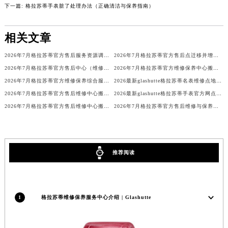
下一篇:
格拉苏蒂手表脏了处理办法（正确清洁与保养指南）
吉林省辽源市龙山区人民大街格拉苏蒂售后服务中心（需提前预约）
吉林省梅河口市新华街道梅河大街格拉苏蒂售后服务中心（需提前预约）
相关文章
吉林省四平市铁东区紫气大路与南九经街交汇处格拉苏蒂售后服务中心（需提前预约）
吉林省松原市宁江区五环大街格拉苏蒂售后服务中心（需提前预约）
2026年7月格拉苏蒂官方售后服务资源调整最终版（迁址+新增）
2026年7月格拉苏蒂官方售后点迁移并增设新点公告
吉林省通化市东昌区环通乡江南大街格拉苏蒂售后服务中心（需提前预约）
2026年7月格拉苏蒂官方售后中心（维修保养）网点迁移及新设补充确认终稿
2026年7月格拉苏蒂官方维修保养中心搬迁新增客户告知文件全文公示
2026年7月格拉苏蒂官方维修保养综合服务网迁址及新增网点最终速报
2026最新glashutte格拉苏蒂名表维修点地址调研报告
吉林省延边市延吉市解放路格拉苏蒂售后服务中心（需提前预约）
2026年7月格拉苏蒂官方售后维修中心搬迁及保养点新开补充确认终稿文件
2026最新glashutte格拉苏蒂手表官方网点地址考察报告
辽宁省鞍山市铁东区站前街格拉苏蒂售后服务中心（需提前预约）
2026年7月格拉苏蒂官方售后维修中心搬迁及新设保养服务点通知全文
2026年7月格拉苏蒂官方售后维修与保养综合服务中心迁址补充最终确认文件
辽宁省本溪市平山区胜利路格拉苏蒂售后服务中心（需提前预约）
辽宁省朝阳市双塔区新华路格拉苏蒂售后服务中心（需提前预约）
辽宁省丹东市振兴区七经街格拉苏蒂售后服务中心（需提前预约）
辽宁省抚顺市新抚区东一路格拉苏蒂售后服务中心（需提前预约）
推荐阅读
辽宁省阜新市海州区解放大街格拉苏蒂售后服务中心（需提前预约）
辽宁省葫芦岛市连山区中央路格拉苏蒂售后服务中心（需提前预约）
辽宁省锦州市古塔区中央大街格拉苏蒂售后服务中心（需提前预约）
1
格拉苏蒂维修保养服务中心介绍 | Glashutte
辽宁省辽阳市白塔区新运大街格拉苏蒂售后服务中心（需提前预约）
辽宁省盘锦市兴隆台区石油大街格拉苏蒂售后服务中心（需提前预约）