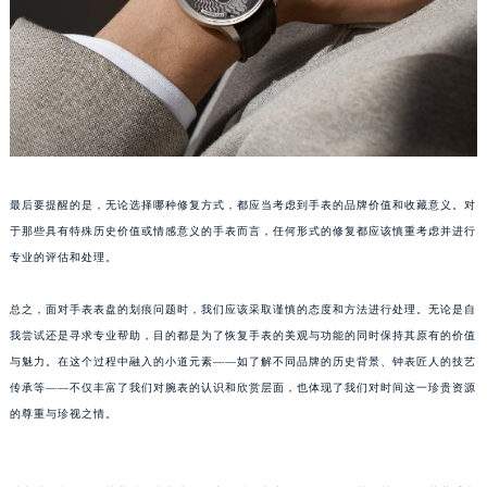
苏州市苏州工业园区星港街199号苏州中心办公楼C座22层08室（需提前预约）
武汉市江汉区解放大道686号世界贸易大厦38层09室（需提前预约）
南宁市青秀区金湖路59号地王大厦12楼1224室（需提前预约）
合肥市蜀山区潜山路111号万象城华润大厦B座12楼03室（需提前预约）
泉州市丰泽区宝洲路729号浦西万达中心写字楼A座7楼709室（需提前预约）
青岛市南区山东路6号华润大厦B座22层04室（需提前预约）
烟台市芝罘区胜利路139号万达金融中心A座907室（需提前预约）
最后要提醒的是，无论选择哪种修复方式，都应当考虑到手表的品牌价值和收藏意义。对
于那些具有特殊历史价值或情感意义的手表而言，任何形式的修复都应该慎重考虑并进行
长春市朝阳区西安大路727号中银大厦A座(旺进大厦)18层09室（需提前预约）
专业的评估和处理。
贵阳市南明区都司高架桥路33号亨特国际金融中心14楼14D（需提前预约）
昆明市盘龙区北京路928号同德昆明广场写字楼10层06室（需提前预约）
总之，面对手表表盘的划痕问题时，我们应该采取谨慎的态度和方法进行处理。无论是自
石家庄市长安区中山东路39号勒泰中心写字楼B座13层07室（需提前预约）
我尝试还是寻求专业帮助，目的都是为了恢复手表的美观与功能的同时保持其原有的价值
西安市碑林区南关正街88号华侨城长安国际中心E座6楼10室（需提前预约）
与魅力。在这个过程中融入的小道元素——如了解不同品牌的历史背景、钟表匠人的技艺
海口市龙华区金贸东路5号海口华润大厦B座17层1707室（需提前预约）
传承等——不仅丰富了我们对腕表的认识和欣赏层面，也体现了我们对时间这一珍贵资源
的尊重与珍视之情。
唐山市路南区新华东道100号万达广场写字楼A座10层1002室（需提前预约）
台州市椒江区东海大道1800号腾达中心东1幢20楼2002室（需提前预约）
内蒙古自治区呼和浩特市玉泉区大学西街70号华润万象城写字楼（鄂尔多斯大厦）23层2326室（需提前预约）