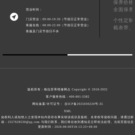
保养价格
江西省景德镇市珠山区珠山中路格拉苏蒂售后服务中心（需提前预约）
全面保养
营业时间：

江西省九江市浔阳区浔阳路格拉苏蒂售后服务中心（需提前预约）
门店营业：09:00-19:30（节假日正常营业）
个性定制
江西省南昌市红谷滩新区红谷中大道998号绿地双子塔（中央广场）A1座办公楼14层1407室格拉苏蒂售后服务中心（需提前预约）
客服在线：08:00-22:00（节假日正常营业）
截表带、
江西省萍乡市安源区萍安北大道与康庄路交叉口格拉苏蒂售后服务中心（需提前预约）
客服及门店节假日不休
江西省上饶市信州区滨江西路格拉苏蒂售后服务中心（需提前预约）
江西省新余市渝水区北湖西路格拉苏蒂售后服务中心（需提前预约）
江西省宜春市袁州区中山中路格拉苏蒂售后服务中心（需提前预约）
江西省鹰潭市月湖区胜利东路格拉苏蒂售后服务中心（需提前预约）
山东省德州市德城区东风中路格拉苏蒂售后服务中心（需提前预约）
山东省东营市东营区济南路格拉苏蒂售后服务中心（需提前预约）
版权所有：
格拉苏蒂维修网点
Copyright © 2018-2032
山东省济南市历下区经十路11111号华润中心写字楼（万象城）15层1508室格拉苏蒂售后服务中心（需提前预约）
客户服务热线：
400-801-5382
山东省济宁市任城区太白楼路格拉苏蒂售后服务中心（需提前预约）
网站备案/许可证号： 吉ICP备2025030220号-35
山东省莱芜市文化南路8号银座商城名表维修一楼名表维修格拉苏蒂售后服务中心（需提前预约）
XML
山东省临沂市兰山区解放路格拉苏蒂售后服务中心（需提前预约）
如权利人或知情人士发现本站内容存在事实错误或涉及版权、名誉权等侵权问题，请通过邮
箱：2557628530@qq.com 与我们联系，我们将在收到通知后立即依法处理。当前页面信息
山东省日照市东港区烟台路格拉苏蒂售后服务中心（需提前预约）
更新时间：2026-08-06T18:13:23+08:00
山东省泰安市泰山区财源街道泰山大街格拉苏蒂售后服务中心（需提前预约）