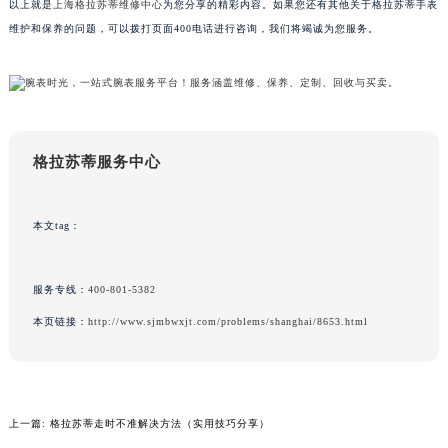
以上就是
上海格拉苏蒂维修中心
为您分享的精彩内容。如果您还有其他关于格拉苏蒂手表
甘肃省兰州市七里河区西津西路16号兰州中心写字楼21层2102室（需提前预约）
维护和保养的问题，可以拨打页面400电话进行咨询，我们将竭诚为您服务。
重庆市解放碑渝中区民权路28号英利国际金融中心写字楼20层01室（需提前预约）
黑龙江省大庆市萨尔图区会战大街格拉苏蒂售后服务中心（需提前预约）
黑龙江省鹤岗市向阳区红军路格拉苏蒂售后服务中心（需提前预约）
黑龙江省黑河市爱辉区中央街格拉苏蒂售后服务中心（需提前预约）
黑龙江省鸡西市鸡冠区红军路格拉苏蒂售后服务中心（需提前预约）
格拉苏蒂服务中心
黑龙江省佳木斯市向阳区长安路格拉苏蒂售后服务中心（需提前预约）
黑龙江省牡丹江市东安区太平路格拉苏蒂售后服务中心（需提前预约）
本文tag：
黑龙江省七台河市桃山区大同街格拉苏蒂售后服务中心（需提前预约）
黑龙江省齐齐哈尔市龙沙区龙华路格拉苏蒂售后服务中心（需提前预约）
服务专线：
400-801-5382
黑龙江省双鸭山市尖山区新兴大街格拉苏蒂售后服务中心（需提前预约）
本页链接：
http://www.sjmbwxjt.com/problems/shanghai/8653.html
黑龙江省绥化市北林区新华街与康庄路交叉口格拉苏蒂售后服务中心（需提前预约）
黑龙江省伊春市伊美区通河路格拉苏蒂售后服务中心（需提前预约）
吉林省白城市洮北区明仁南街格拉苏蒂售后服务中心（需提前预约）
吉林省白山市浑江区浑江大街格拉苏蒂售后服务中心（需提前预约）
上一篇:
格拉苏蒂走时不准解决方法（实用技巧分享）
吉林省吉林市船营区河南街格拉苏蒂售后服务中心（需提前预约）