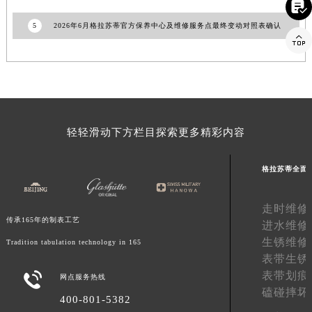

福建省莆田市城厢区霞林街道荔华东大道格拉苏蒂售后服务中心（需提前预约）
5
2026年6月格拉苏蒂官方保养中心及维修服务点最终变动对照表确认
福建省三明市三元区东乾二路格拉苏蒂售后服务中心（需提前预约）

福建省漳州市龙文区步港路格拉苏蒂售后服务中心（需提前预约）
江苏省常州市新北区龙锦路1590号现代传媒中心5号楼10层1008室格拉苏蒂售后服务中心（需提前预约）
江苏省淮安市清江浦区淮海北路格拉苏蒂售后服务中心（需提前预约）
江苏省连云港市海州区通灌北路格拉苏蒂售后服务中心（需提前预约）
江苏省南京市秦淮区中山南路1号南京中心22层22-C1-C3室格拉苏蒂售后服务中心（需提前预约）
轻轻滑动下方栏目探索更多精彩内容
江苏省宿迁市宿城区西湖路格拉苏蒂售后服务中心（需提前预约）
格拉苏蒂全面
江苏省泰州市海陵区永定东路399号置地商务中心东塔（华润万象城）17层1706室格拉苏蒂售后服务中心（需提前预约）
江苏省徐州市鼓楼区淮海东路29号苏宁广场IFC国际金融中心35层3508室格拉苏蒂售后服务中心（需提前预约）
走时维修
江苏省盐城市盐都区世纪大道5号盐城金融城写字楼1号楼16层1604室格拉苏蒂售后服务中心（需提前预约）
传承165年的制表工艺
进水维修
江苏省扬州市邗江区国展路29号星耀天地写字楼1号楼18层1803室格拉苏蒂售后服务中心（需提前预约）
生锈维修
Tradition tabulation technology in 165
江苏省镇江市京口区中山东路格拉苏蒂售后服务中心（需提前预约）
表带生锈
江西省抚州市临川区赣东大道格拉苏蒂售后服务中心（需提前预约）
表带划痕

网点服务热线
江西省赣州市章贡区文清路格拉苏蒂售后服务中心（需提前预约）
磕碰摔坏
400-801-5382
江西省吉安市吉州区井冈山大道格拉苏蒂售后服务中心（需提前预约）