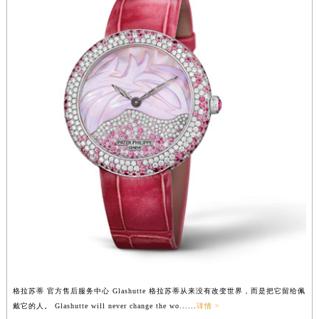
辽宁省铁岭市银州区南马路格拉苏蒂售后服务中心（需提前预约）
辽宁省营口市站前区市府路与渤海大街交叉口格拉苏蒂售后服务中心（需提前预约）
辽宁省沈阳市沈河区中街路137号亨得利名表维修授权店1楼格拉苏蒂售后服务中心（需提前预约）
辽宁省沈阳市沈河区中街路83号亨得利名表维修授权店1楼格拉苏蒂售后服务中心（需提前预约）
北京市朝阳区建国门外大街甲6号华熙国际中心D座11层1102室格拉苏蒂售后服务中心（北京总部）（需提前预约）
北京市东城区东长安街1号王府井东方广场W3座6层602室格拉苏蒂售后服务中心（需提前预约）
河北省保定市竞秀区朝阳北大街北国先天下格拉苏蒂售后服务中心（需提前预约）
内蒙古自治区阿拉善盟市左旗土尔扈特大街格拉苏蒂售后服务中心（需提前预约）
内蒙古自治区巴彦淖尔市临河区新华街格拉苏蒂售后服务中心（需提前预约）
内蒙古自治区包头市青山区幸福路甲3号王府井百货名表维修格拉苏蒂售后服务中心（需提前预约）
内蒙古自治区赤峰市红山区哈达街格拉苏蒂售后服务中心（需提前预约）
内蒙古自治区鄂尔多斯市东胜区伊金霍洛街格拉苏蒂售后服务中心（需提前预约）
内蒙古自治区呼伦贝尔市海拉尔区中央街格拉苏蒂售后服务中心（需提前预约）
内蒙古自治区通辽市科尔沁区明仁大街格拉苏蒂售后服务中心（需提前预约）
格拉苏蒂 官方售后服务中心 Glashutte 格拉苏蒂从来没有改变世界，而是把它留给佩
内蒙古自治区乌海市海勃湾区人民南路格拉苏蒂售后服务中心（需提前预约）
戴它的人。 Glashutte will never change the wo......
详情 >
内蒙古自治区乌兰察布市集宁区恩和大街格拉苏蒂售后服务中心（需提前预约）