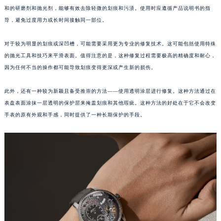
和的研磨剂和抛光剂，能够有效去除轻微的划痕和污渍。使用时应遵循产品说明书的指
福州市鼓楼区五四路128-1号恒力城写字楼15层03室（需提前预约）
导，避免过度用力或长时间接触同一部位。
成都市锦江区人民东路6号SAC东原中心写字楼24层2406B室（需提前预约）
重庆市江北区观音桥步行街2号融恒时代广场写字楼9层902室（需提前预约）
对于较为明显的划痕或深凹槽，可能需要采用更为专业的修复技术。这可能包括使用特殊
长沙市芙蓉区定王台街道建湘路393号世茂环球金融中心写字楼（芙蓉广场）10层13室（需提前预约）
的抛光工具和技巧来平滑表面。值得注意的是，这种修复过程需要极高的精确度和耐心，
郑州市二七区铭功路10号华润大厦写字楼29层2905室（需提前预约）
因为任何不当的操作都可能导致划痕变得更深或产生新的损伤。
太原市迎泽区解放路15号亨得利名表服务中心（品牌授权店）3层整层（需提前预约）
此外，还有一种较为新颖且备受推崇的方法——使用透明涂层进行修复。这种方法通过在
沈阳市沈河区中街路137号亨得利名表服务中心（品牌授权店）1层整层（需提前预约）
表盘表面涂抹一层透明的保护层来掩盖划痕和其他瑕疵。这种方法的好处在于它不会改变
沈阳市沈河区中街路83号亨得利名表服务中心（品牌授权店）1层整层（需提前预约）
手表的原有外观和手感，同时提供了一种长期保护的手段。
乌鲁木齐市天山区红山路26号时代广场（CCMALL）C座17层17-B（需提前预约）
温州市鹿城区锦绣路1067号置信广场10层1015室（需提前预约）
哈尔滨市道里区友谊西路600号富力中心T2座写字楼29层03室（需提前预约）
大连市中山区人民路15号国际金融大厦7层G室（需提前预约）
佛山市禅城区季华五路57号万科金融中心C座12层1205室（需提前预约）
东莞市东城街道鸿福东路1号民盈国贸中心T1写字楼9层907室（需提前预约）
无锡市梁溪区人民中路139号恒隆广场写字楼1座11层1104室（需提前预约）
南通市崇川区工农路57号圆融广场写字楼16层1603室（需提前预约）