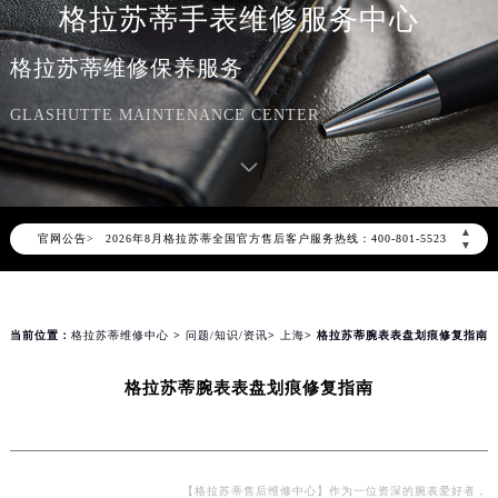
格拉苏蒂手表维修服务中心
格拉苏蒂维修保养服务
GLASHUTTE MAINTENANCE CENTER
2026年8月格拉苏蒂中国区售后服务网络优化升级公告
2026年8月格拉苏蒂全国官方售后客户服务热线：400-801-5523
▲
官网公告>
格拉苏蒂官方全国统一服务热线400-801-5523，服务覆盖中国大陆、香港、澳门、台湾全部区域（非大陆需加拨“+86”）
▼
2026年8月格拉苏蒂售后服务中心最新网点地址：
北京市朝阳区建国门外大街甲6号华熙国际中心写字楼D座11层1102室（北京总部）（需提前预约）
北京市东城区东长安街1号东方广场写字楼W3座6层602室（需提前预约）
当前位置：
格拉苏蒂维修中心
>
问题/知识/资讯
>
上海
> 格拉苏蒂腕表表盘划痕修复指南
天津市和平区赤峰道136号天津国际金融中心写字楼26层2603室（需提前预约）
格拉苏蒂腕表表盘划痕修复指南
上海市徐汇区虹桥路3号港汇中心写字楼2座37层3705室（需提前预约）
上海市黄浦区南京东路299号宏伊国际广场写字楼8层806室（需提前预约）
南京市秦淮区中山南路1号（新街口）南京中心写字楼22层C1-1室（需提前预约）
常州市新北区龙锦路1590号现代传媒中心写字楼5号楼10层1008室（需提前预约）
【格拉苏蒂售后维修中心】作为一位资深的腕表爱好者，