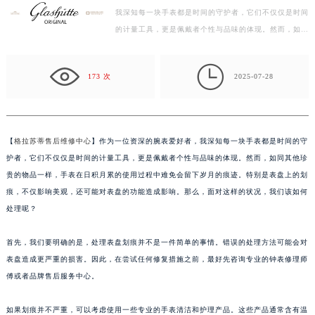
我深知每一块手表都是时间的守护者，它们不仅仅是时间
徐州市鼓楼区淮海东路29号苏宁广场IFC国际金融中心写字楼35层3508室（需提前预约）
的计量工具，更是佩戴者个性与品味的体现。然而，如同
扬州市邗江区国展路29号星耀天地写字楼1号楼18层1803室（需提前预约）
其他珍贵的物品一样，手表在日积月累的使用过程中难…
盐城市盐都区世纪大道5号盐城金融城写字楼1号楼16层1604室（需提前预约）

泰州市海陵区永定东路399号置地商务中心东塔写字楼（华润万象城）17层1706室（需提前预约）
173 次
2025-07-28
宁波市江北区大闸南路500号来福士广场办公楼20层2009室（需提前预约）
杭州市上城区钱江路1366号华润大厦写字楼A座5层503-5室（需提前预约）
金华市金东区东市南街777号金华万达广场写字楼4号楼22层2209室（需提前预约）
【
格拉苏蒂售后维修中心
】作为一位资深的腕表爱好者，我深知每一块手表都是时间的守
绍兴市越城区胜利东路379号世茂天际中心写字楼8层805室（需提前预约）
护者，它们不仅仅是时间的计量工具，更是佩戴者个性与品味的体现。然而，如同其他珍
嘉兴市南湖区广益路705号嘉兴世界贸易中心写字楼A座13层1304室（需提前预约）
贵的物品一样，手表在日积月累的使用过程中难免会留下岁月的痕迹。特别是表盘上的划
南昌市红谷滩新区红谷中大道998号绿地双子塔（中央广场）A1座办公楼14层07室（需提前预约）
痕，不仅影响美观，还可能对表盘的功能造成影响。那么，面对这样的状况，我们该如何
处理呢？
济南市历下区经十路11111号华润中心写字楼（万象城）15层1508室（需提前预约）
广州市天河区天河路230号万菱汇国际中心写字楼A塔7层704室（需提前预约）
首先，我们要明确的是，处理表盘划痕并不是一件简单的事情。错误的处理方法可能会对
广州市越秀区环市东路371-375号世界贸易中心大厦南塔写字楼15层07室（需提前预约）
表盘造成更严重的损害。因此，在尝试任何修复措施之前，最好先咨询专业的钟表修理师
深圳市罗湖区深南东路5001号华润大厦写字楼17层1701室（需提前预约）
傅或者品牌售后服务中心。
惠州市惠城区江北文昌一路7号华贸大厦写字楼1座30层05室（需提前预约）
厦门市思明区湖滨东路95号华润大厦写字楼B座11层1104室（需提前预约）
如果划痕并不严重，可以考虑使用一些专业的手表清洁和护理产品。这些产品通常含有温