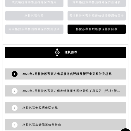
武汉格拉苏蒂售后维修保养费用
苏州格拉苏蒂售后维修保养价目表
安徽省亳州市谯城区魏武大道格拉苏蒂售后服务中心（需提前预约）
安徽省池州市贵池区长江路格拉苏蒂售后服务中心（需提前预约）
格拉苏蒂售后
天津格拉苏蒂售后维修保养费用价目表
安徽省滁州市琅琊区南谯北路格拉苏蒂售后服务中心（需提前预约）
南京格拉苏蒂售后维修保养费用说明
格拉苏蒂售后维修保养价目表
安徽省阜阳市颍州区颍州北路格拉苏蒂售后服务中心（需提前预约）
安徽省淮北市相山区淮海路格拉苏蒂售后服务中心（需提前预约）
安徽省淮南市田家庵区国庆中路格拉苏蒂售后服务中心（需提前预约）
随机推荐
安徽省黄山市屯溪区黄山西路格拉苏蒂售后服务中心（需提前预约）
安徽省六安市金安区解放中路格拉苏蒂售后服务中心（需提前预约）
安徽省马鞍山市雨山区湖南西路格拉苏蒂售后服务中心（需提前预约）
1
2026年7月格拉苏蒂官方售后服务点迁移及新开业完整补充总览
安徽省宿州市埇桥区人民中路格拉苏蒂售后服务中心（需提前预约）
安徽省铜陵市铜官区石城大道格拉苏蒂售后服务中心（需提前预约）
2
2026年6月格拉苏蒂官方保养维修服务网络最终扩容公告（迁址+新开）最终定稿
安徽省芜湖市镜湖区中山路步行街格拉苏蒂售后服务中心（需提前预约）
安徽省宣城市宣州区叠嶂西路格拉苏蒂售后服务中心（需提前预约）
3
格拉苏蒂专卖店电话热线
福建省龙岩市新罗区九一南路格拉苏蒂售后服务中心（需提前预约）
福建省南平市建阳区人民西路格拉苏蒂售后服务中心（需提前预约）
4
格拉苏蒂表针脱落修复指南
福建省宁德市蕉城区天湖东路格拉苏蒂售后服务中心（需提前预约）