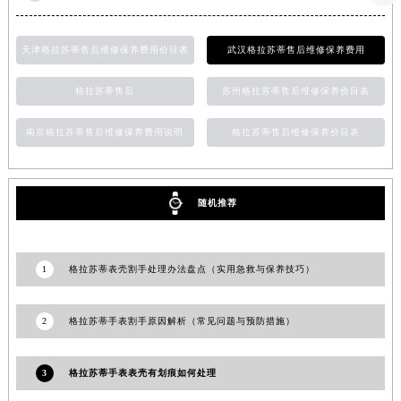
河南省鹤壁市淇滨区九州路格拉苏蒂售后服务中心（需提前预约）
河南省济源市沁园街道济水大道格拉苏蒂售后服务中心（需提前预约）
天津格拉苏蒂售后维修保养费用价目表
武汉格拉苏蒂售后维修保养费用
河南省焦作市解放区解放路格拉苏蒂售后服务中心（需提前预约）
格拉苏蒂售后
苏州格拉苏蒂售后维修保养价目表
河南省开封市鼓楼区中山路格拉苏蒂售后服务中心（需提前预约）
河南省洛阳市西工区中州中路与解放路交叉口格拉苏蒂售后服务中心（需提前预约）
南京格拉苏蒂售后维修保养费用说明
格拉苏蒂售后维修保养价目表
河南省漯河市源汇区交通路格拉苏蒂售后服务中心（需提前预约）
河南省南阳市宛城区范蠡东路与南都路交叉口格拉苏蒂售后服务中心（需提前预约）
河南省平顶山市卫东区建设路格拉苏蒂售后服务中心（需提前预约）
随机推荐
河南省濮阳市大华龙区开州路绿城路交叉口格拉苏蒂售后服务中心（需提前预约）
河南省三门峡市湖滨区和平路格拉苏蒂售后服务中心（需提前预约）
河南省商丘市梁园区神火大道格拉苏蒂售后服务中心（需提前预约）
1
格拉苏蒂表壳割手处理办法盘点（实用急救与保养技巧）
河南省新乡市红旗区人民路格拉苏蒂售后服务中心（需提前预约）
河南省信阳市浉河区东方红大道格拉苏蒂售后服务中心（需提前预约）
2
格拉苏蒂手表割手原因解析（常见问题与预防措施）
河南省许昌市魏都区建安大道与八龙路交叉口格拉苏蒂售后服务中心（需提前预约）
河南省郑州市二七区民主路10号华润大厦29层2905室格拉苏蒂售后服务中心（需提前预约）
3
格拉苏蒂手表表壳有划痕如何处理
河南省周口市川汇区七一路格拉苏蒂售后服务中心（需提前预约）