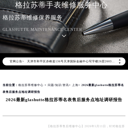
格拉苏蒂手表维修服务中心
2026年8月格拉苏蒂中国区售后服务网络优化升级公告
格拉苏蒂维修保养服务
2026年8月格拉苏蒂全国官方售后客户服务热线：400-801-5523
GLASHUTTE MAINTENANCE CENTER
格拉苏蒂官方全国统一服务热线400-801-5523，服务覆盖中国大陆、香港、澳门、台湾全部区域（非大陆需加拨“+86”）
2026年8月格拉苏蒂售后服务中心最新网点地址：
北京市朝阳区建国门外大街甲6号华熙国际中心写字楼D座11层1102室（北京总部）（需提前预约）
北京市东城区东长安街1号东方广场写字楼W3座6层602室（需提前预约）
▲
官网公告>
天津市和平区赤峰道136号天津国际金融中心写字楼26层2603室（需提前预约）
▼
上海市徐汇区虹桥路3号港汇中心写字楼2座37层3705室（需提前预约）
上海市黄浦区南京东路299号宏伊国际广场写字楼8层806室（需提前预约）
当前位置：
格拉苏蒂维修中心
>
问题/知识/资讯
>
上海
> 2026最新glashutte格拉苏蒂名
南京市秦淮区中山南路1号（新街口）南京中心写字楼22层C1-1室（需提前预约）
表售后服务点地址调研报告
常州市新北区龙锦路1590号现代传媒中心写字楼5号楼10层1008室（需提前预约）
2026最新glashutte格拉苏蒂名表售后服务点地址调研报告
徐州市鼓楼区淮海东路29号苏宁广场IFC国际金融中心写字楼35层3508室（需提前预约）
扬州市邗江区国展路29号星耀天地写字楼1号楼18层1803室（需提前预约）
盐城市盐都区世纪大道5号盐城金融城写字楼1号楼16层1604室（需提前预约）
泰州市海陵区永定东路399号置地商务中心东塔写字楼（华润万象城）17层1706室（需提前预约）
【格拉苏蒂售后维修中心】2026年5月11日，针对格拉苏