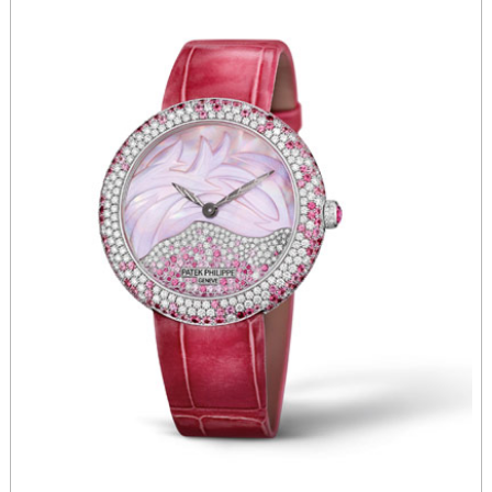
广东省韶关市武江区芙蓉新区与老城中心交汇处格拉苏蒂售后服务中心（需提前预约）
广东省深圳市罗湖区深南东路5001号华润大厦17层1701室格拉苏蒂售后服务中心（需提前预约）
广东省阳江市江城区东风一路格拉苏蒂售后服务中心（需提前预约）
广东省云浮市云城区金山路格拉苏蒂售后服务中心（需提前预约）
广东省湛江市赤坎区观海北路格拉苏蒂售后服务中心（需提前预约）
广东省肇庆市端州区信安大道与砚都大道交汇处格拉苏蒂售后服务中心（需提前预约）
广西壮族自治区百色市右江区中山二路格拉苏蒂售后服务中心（需提前预约）
广西壮族自治区北海市海城区北京路格拉苏蒂售后服务中心（需提前预约）
广西壮族自治区崇左市江州区石景林街道友谊大道与丽川路交汇处格拉苏蒂售后服务中心（需提前预约）
广西壮族自治区防城港市港口区金花茶大道格拉苏蒂售后服务中心（需提前预约）
广西壮族自治区贵港市港北区港城街道布山大道与仙衣路交叉口格拉苏蒂售后服务中心（需提前预约）
广西壮族自治区桂林市秀峰区红岭路格拉苏蒂售后服务中心（需提前预约）
广西壮族自治区河池市金城江区金城江街道朝阳路格拉苏蒂售后服务中心（需提前预约）
广西壮族自治区贺州市八步区城东街道灵峰南路格拉苏蒂售后服务中心（需提前预约）
广西壮族自治区来宾市兴宾区桂中大道格拉苏蒂售后服务中心（需提前预约）
广西壮族自治区柳州市城中区中山中路格拉苏蒂售后服务中心（需提前预约）