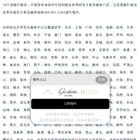
34个省级行政区，中国所有省份均可找到格拉苏蒂的官方售后服务门店，注意需拨打格拉
安徽省淮北市相山区淮海路格拉苏蒂售后服务中心（需提前预约）
苏蒂全国官方售后服务热线400-801-5382进行预约。
安徽省淮南市田家庵区国庆中路格拉苏蒂售后服务中心（需提前预约）
安徽省黄山市屯溪区黄山西路格拉苏蒂售后服务中心（需提前预约）
目前
格拉苏蒂售后
服务中心已覆盖的市：北京、上海、广州、深圳、成都、杭州、天津、
安徽省六安市金安区解放中路格拉苏蒂售后服务中心（需提前预约）
南京、重庆、郑州、长沙、宁波、厦门、福州、南昌、金华、嘉兴、扬州、常州、绍兴、
安徽省马鞍山市雨山区湖南西路格拉苏蒂售后服务中心（需提前预约）
徐州、盐城、泰州、济南、惠州、苏州、武汉、西安、青岛、无锡、温州、沈阳、大连、
安徽省宿州市埇桥区人民中路格拉苏蒂售后服务中心（需提前预约）
海口、三亚、佛山、东莞、珠海、哈尔滨、合肥、昆明、太原、石家庄、南宁、南通、长
春、烟台、唐山、廊坊、保定、贵阳、泉州、台州、湖州、中山、乌鲁木齐、洛阳、邯
安徽省铜陵市铜官区石城大道格拉苏蒂售后服务中心（需提前预约）
郸、秦皇岛、澳门、西宁、潍坊、呼和浩特、沧州、鞍山、赣州、临沂、岳阳、平顶山、
安徽省芜湖市镜湖区中山路步行街格拉苏蒂售后服务中心（需提前预约）
镇江、桂林、芜湖、汕头、淄博、兰州、银川、郴州、大庆、张家口、衡阳、焦作、周
安徽省宣城市宣州区叠嶂西路格拉苏蒂售后服务中心（需提前预约）
预约入口
关闭
口、邵阳、亳州、新乡、衡水、牡丹江、德州、聊城、包头、淮安、宜昌、许昌、邢台、
福建省龙岩市新罗区九一南路格拉苏蒂售后服务中心（需提前预约）
宿迁、丽水、蚌埠、上饶、晋中、葫芦岛、四平、宜春、滁州、大同、舟山、绵阳、天
福建省南平市建阳区人民西路格拉苏蒂售后服务中心（需提前预约）
水、德阳、承德、绥化、马鞍山、三明、滨州、黄冈、赤峰、荆州、通化、鸡西、佳木
福建省宁德市蕉城区天湖东路格拉苏蒂售后服务中心（需提前预约）
斯、黑河、连云港、阜阳、吉安、枣庄、永州、清远、揭阳、梧州、渭南、延安、长治、
立即预约
运城、淮南、莆田、荆门、益阳、梅州、达州、榆林、威海、九江、济宁、齐齐哈尔、南
福建省莆田市城厢区霞林街道荔华东大道格拉苏蒂售后服务中心（需提前预约）
提前预约免排队，到店即享服务
阳、常德、呼伦贝尔、丹东、锦州、辽阳、辽源、衢州、安庆、龙岩、宁德、鹰潭、泰
福建省三明市三元区东乾二路格拉苏蒂售后服务中心（需提前预约）
预约时间有变无需取消，可随时重新预约
安、商丘、驻马店、咸宁、江门、茂名、玉林、乐山、南充、雅安、宝鸡、柳州、拉萨、
福建省漳州市龙文区步港路格拉苏蒂售后服务中心（需提前预约）
丽江、张家界、襄阳、株洲、遵义、鄂尔多斯、阳泉、昆山、黄石、湘潭、十堰、漳州、
江苏省常州市新北区龙锦路1590号现代传媒中心5号楼10层1008室格拉苏蒂售后服务中心（需提前预约）
攀枝花、香港、台北，均有官方直营或授权的
格拉苏蒂售后服务网点
，详细信息需拨打格