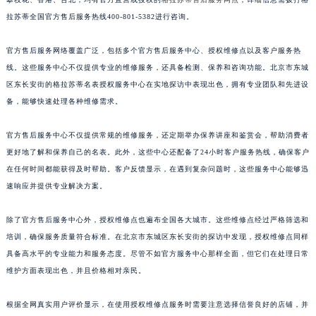
江苏省淮安市清江浦区淮海北路格拉苏蒂售后服务中心（需提前预约）
拉苏蒂全国官方售后服务热线400-801-5382进行咨询。
江苏省连云港市海州区通灌北路格拉苏蒂售后服务中心（需提前预约）
官方售后服务网络覆盖广泛，包括多个官方售后服务中心、授权维修点以及客户服务热
江苏省南京市秦淮区中山南路1号南京中心22层22-C1-C3室格拉苏蒂售后服务中心（需提前预约）
线。这些服务中心不仅提供专业的维修服务，还具备检测、保养和咨询功能。北京市东城
江苏省宿迁市宿城区西湖路格拉苏蒂售后服务中心（需提前预约）
区东长安街的格拉苏蒂名表授权服务中心在实地探访中表现出色，拥有专业团队和先进设
江苏省泰州市海陵区永定东路399号置地商务中心东塔（华润万象城）17层1706室格拉苏蒂售后服务中心（需提前预约）
备，能够快速处理各种维修需求。
江苏省徐州市鼓楼区淮海东路29号苏宁广场IFC国际金融中心35层3508室格拉苏蒂售后服务中心（需提前预约）
江苏省盐城市盐都区世纪大道5号盐城金融城写字楼1号楼16层1604室格拉苏蒂售后服务中心（需提前预约）
官方售后服务中心不仅提供常规的维修服务，还定期举办保养讲座和鉴赏会，帮助消费者
江苏省扬州市邗江区国展路29号星耀天地写字楼1号楼18层1803室格拉苏蒂售后服务中心（需提前预约）
更好地了解和保养自己的名表。此外，这些中心还配备了24小时客户服务热线，确保客户
在任何时间都能获得及时帮助。客户反馈显示，在遇到复杂问题时，这些服务中心能够迅
江苏省镇江市京口区中山东路格拉苏蒂售后服务中心（需提前预约）
速响应并提供专业解决方案。
江西省抚州市临川区赣东大道格拉苏蒂售后服务中心（需提前预约）
江西省赣州市章贡区文清路格拉苏蒂售后服务中心（需提前预约）
除了官方售后服务中心外，授权维修点也遍布全国各大城市。这些维修点经过严格筛选和
江西省吉安市吉州区井冈山大道格拉苏蒂售后服务中心（需提前预约）
培训，确保服务质量符合标准。在北京市东城区东长安街的探访中发现，授权维修点同样
江西省景德镇市珠山区珠山中路格拉苏蒂售后服务中心（需提前预约）
具备高水平的专业能力和服务态度。尽管不如官方服务中心那样全面，但它们在处理日常
江西省九江市浔阳区浔阳路格拉苏蒂售后服务中心（需提前预约）
维护方面表现出色，并且价格相对亲民。
江西省南昌市红谷滩新区红谷中大道998号绿地双子塔（中央广场）A1座办公楼14层1407室格拉苏蒂售后服务中心（需提前预约）
根据全网真实用户评价显示，在使用授权维修点服务时需要注意选择信誉良好的店铺，并
江西省萍乡市安源区萍安北大道与康庄路交叉口格拉苏蒂售后服务中心（需提前预约）