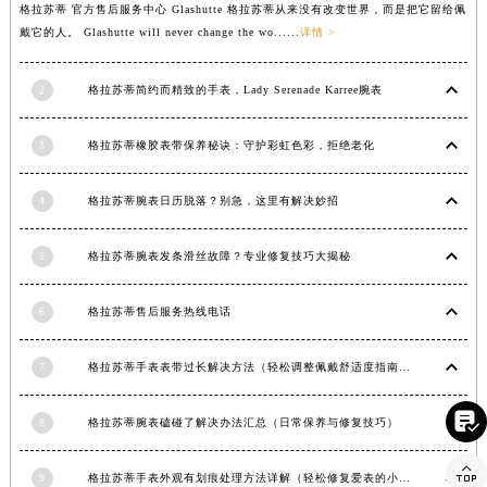
格拉苏蒂 官方售后服务中心 Glashutte 格拉苏蒂从来没有改变世界，而是把它留给佩
广西壮族自治区钦州市钦南区金海湾东大街格拉苏蒂售后服务中心（需提前预约）
戴它的人。 Glashutte will never change the wo......
详情 >
广西壮族自治区梧州市万秀区龙湖镇高旺路格拉苏蒂售后服务中心（需提前预约）
广西壮族自治区玉林市玉州区金玉路格拉苏蒂售后服务中心（需提前预约）
2
格拉苏蒂简约而精致的手表，Lady Serenade Karree腕表
海南省儋州市儋州市那大镇兰洋北路格拉苏蒂售后服务中心（需提前预约）
海南省东方市八所镇解放西路格拉苏蒂售后服务中心（需提前预约）
3
格拉苏蒂橡胶表带保养秘诀：守护彩虹色彩，拒绝老化
海南省琼海市嘉积镇东风路格拉苏蒂售后服务中心（需提前预约）
4
格拉苏蒂腕表日历脱落？别急，这里有解决妙招
海南省三沙市西沙区西沙群岛永兴岛北京路格拉苏蒂售后服务中心（需提前预约）
海南省三亚市吉阳区迎宾路格拉苏蒂售后服务中心（需提前预约）
5
格拉苏蒂腕表发条滑丝故障？专业修复技巧大揭秘
海南省万宁市万城镇解放路格拉苏蒂售后服务中心（需提前预约）
海南省文昌市文城镇教育东路格拉苏蒂售后服务中心（需提前预约）
6
格拉苏蒂售后服务热线电话
海南省五指山市通什镇三月三大道格拉苏蒂售后服务中心（需提前预约）
香港特别行政区尖沙咀区油尖旺区广东道格拉苏蒂售后服务中心（需提前预约）
7
格拉苏蒂手表表带过长解决方法（轻松调整佩戴舒适度指南）
香港特别行政区金钟区中西区金钟道格拉苏蒂售后服务中心（需提前预约）

香港特别行政区九龙区油尖旺区弥敦道格拉苏蒂售后服务中心（需提前预约）
8
格拉苏蒂腕表磕碰了解决办法汇总（日常保养与修复技巧）
香港特别行政区铜锣湾区湾仔区轩尼诗道格拉苏蒂售后服务中心（需提前预约）

河南省安阳市文峰区解放大道格拉苏蒂售后服务中心（需提前预约）
9
格拉苏蒂手表外观有划痕处理方法详解（轻松修复爱表的小技巧）