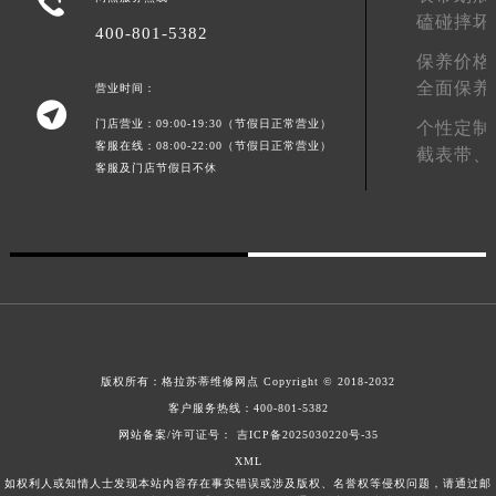

磕碰摔坏
湖南省娄底市娄星区长青街格拉苏蒂售后服务中心（需提前预约）
400-801-5382
湖南省邵阳市双清区东风路格拉苏蒂售后服务中心（需提前预约）
保养价格
湖南省湘潭市雨湖区莲城大道格拉苏蒂售后服务中心（需提前预约）
全面保养
营业时间：

湖南省益阳市赫山区桃花仑路格拉苏蒂售后服务中心（需提前预约）
门店营业：09:00-19:30（节假日正常营业）
个性定制
湖南省永州市冷水滩区永州大道与中兴路交叉口格拉苏蒂售后服务中心（需提前预约）
客服在线：08:00-22:00（节假日正常营业）
截表带、
客服及门店节假日不休
湖南省岳阳市岳阳楼区东茅岭路格拉苏蒂售后服务中心（需提前预约）
湖南省张家界市永定区解放路格拉苏蒂售后服务中心（需提前预约）
湖南省长沙市芙蓉区建湘路393号世茂环球金融中心写字楼10层1013室格拉苏蒂售后服务中心（需提前预约）
湖南省株洲市芦淞区建设南路格拉苏蒂售后服务中心（需提前预约）
甘肃省白银市白银区北京路格拉苏蒂售后服务中心（需提前预约）
甘肃省定西市安定区解放路格拉苏蒂售后服务中心（需提前预约）
甘肃省敦煌市沙州镇阳关中路格拉苏蒂售后服务中心（需提前预约）
版权所有：
格拉苏蒂维修网点
Copyright © 2018-2032
甘肃省合作市人民街格拉苏蒂售后服务中心（需提前预约）
客户服务热线：
400-801-5382
甘肃省嘉峪关市雄关区新华中路格拉苏蒂售后服务中心（需提前预约）
网站备案/许可证号： 吉ICP备2025030220号-35
甘肃省金昌市金川区北京路格拉苏蒂售后服务中心（需提前预约）
XML
如权利人或知情人士发现本站内容存在事实错误或涉及版权、名誉权等侵权问题，请通过邮
甘肃省酒泉市肃州区西大街格拉苏蒂售后服务中心（需提前预约）