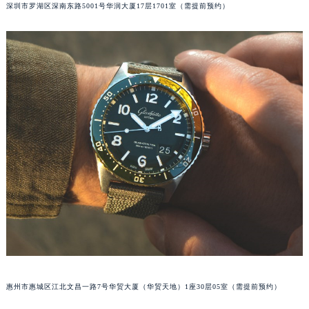
深圳市罗湖区深南东路5001号华润大厦17层1701室（需提前预约）
黑龙江省黑河市爱辉区中央街格拉苏蒂售后服务中心（需提前预约）
黑龙江省鸡西市鸡冠区红军路格拉苏蒂售后服务中心（需提前预约）
黑龙江省佳木斯市向阳区长安路格拉苏蒂售后服务中心（需提前预约）
黑龙江省牡丹江市东安区太平路格拉苏蒂售后服务中心（需提前预约）
黑龙江省七台河市桃山区大同街格拉苏蒂售后服务中心（需提前预约）
黑龙江省齐齐哈尔市龙沙区龙华路格拉苏蒂售后服务中心（需提前预约）
黑龙江省双鸭山市尖山区新兴大街格拉苏蒂售后服务中心（需提前预约）
黑龙江省绥化市北林区新华街与康庄路交叉口格拉苏蒂售后服务中心（需提前预约）
黑龙江省伊春市伊美区通河路格拉苏蒂售后服务中心（需提前预约）
吉林省白城市洮北区明仁南街格拉苏蒂售后服务中心（需提前预约）
吉林省白山市浑江区浑江大街格拉苏蒂售后服务中心（需提前预约）
吉林省吉林市船营区河南街格拉苏蒂售后服务中心（需提前预约）
吉林省辽源市龙山区人民大街格拉苏蒂售后服务中心（需提前预约）
吉林省梅河口市新华街道梅河大街格拉苏蒂售后服务中心（需提前预约）
吉林省四平市铁东区紫气大路与南九经街交汇处格拉苏蒂售后服务中心（需提前预约）
惠州市惠城区江北文昌一路7号华贸大厦（华贸天地）1座30层05室（需提前预约）
吉林省松原市宁江区五环大街格拉苏蒂售后服务中心（需提前预约）