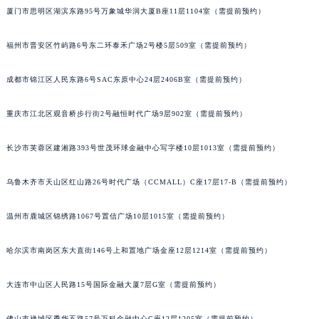
厦门市思明区湖滨东路95号万象城华润大厦B座11层1104室（需提前预约）
吉林省通化市东昌区环通乡江南大街格拉苏蒂售后服务中心（需提前预约）
吉林省延边市延吉市解放路格拉苏蒂售后服务中心（需提前预约）
福州市晋安区竹屿路6号东二环泰禾广场2号楼5层509室（需提前预约）
辽宁省鞍山市铁东区站前街格拉苏蒂售后服务中心（需提前预约）
辽宁省本溪市平山区胜利路格拉苏蒂售后服务中心（需提前预约）
成都市锦江区人民东路6号SAC东原中心24层2406B室（需提前预约）
辽宁省朝阳市双塔区新华路格拉苏蒂售后服务中心（需提前预约）
辽宁省丹东市振兴区七经街格拉苏蒂售后服务中心（需提前预约）
重庆市江北区观音桥步行街2号融恒时代广场9层902室（需提前预约）
辽宁省抚顺市新抚区东一路格拉苏蒂售后服务中心（需提前预约）
长沙市芙蓉区建湘路393号世茂环球金融中心写字楼10层1013室（需提前预约）
辽宁省阜新市海州区解放大街格拉苏蒂售后服务中心（需提前预约）
辽宁省葫芦岛市连山区中央路格拉苏蒂售后服务中心（需提前预约）
乌鲁木齐市天山区红山路26号时代广场（CCMALL）C座17层17-B（需提前预约）
辽宁省锦州市古塔区中央大街格拉苏蒂售后服务中心（需提前预约）
辽宁省辽阳市白塔区新运大街格拉苏蒂售后服务中心（需提前预约）
温州市鹿城区锦绣路1067号置信广场10层1015室（需提前预约）
辽宁省盘锦市兴隆台区石油大街格拉苏蒂售后服务中心（需提前预约）
哈尔滨市南岗区东大直街146号上和置地广场金座12层1214室（需提前预约）
辽宁省铁岭市银州区南马路格拉苏蒂售后服务中心（需提前预约）
辽宁省营口市站前区市府路与渤海大街交叉口格拉苏蒂售后服务中心（需提前预约）
大连市中山区人民路15号国际金融大厦7层G室（需提前预约）
辽宁省沈阳市沈河区中街路137号亨得利名表维修授权店1楼格拉苏蒂售后服务中心（需提前预约）
辽宁省沈阳市沈河区中街路83号亨得利名表维修授权店1楼格拉苏蒂售后服务中心（需提前预约）
佛山市禅城区季华五路57号万科金融中心C座12层1205室（需提前预约）