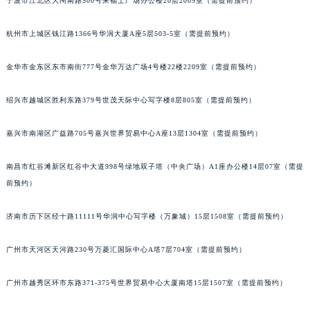
宁波市江北区大闸南路500号来福士广场办公楼20层2009室（需提前预约）
泉州市丰泽区宝洲路729号浦西万达中心写字楼A座7楼709室（需提前预约）
青岛市南区山东路6号华润大厦B座22层04室（需提前预约）
杭州市上城区钱江路1366号华润大厦A座5层503-5室（需提前预约）
烟台市芝罘区胜利路139号万达金融中心A座907室（需提前预约）
金华市金东区东市南街777号金华万达广场4号楼22楼2209室（需提前预约）
长春市朝阳区西安大路727号中银大厦A座(旺进大厦)18层09室（需提前预约）
贵阳市南明区都司高架桥路33号亨特国际金融中心14楼14D（需提前预约）
绍兴市越城区胜利东路379号世茂天际中心写字楼8层805室（需提前预约）
昆明市盘龙区北京路928号同德昆明广场写字楼10层06室（需提前预约）
石家庄市长安区中山东路39号勒泰中心写字楼B座13层07室（需提前预约）
嘉兴市南湖区广益路705号嘉兴世界贸易中心A座13层1304室（需提前预约）
西安市碑林区南关正街88号华侨城长安国际中心E座6楼10室（需提前预约）
南昌市红谷滩新区红谷中大道998号绿地双子塔（中央广场）A1座办公楼14层07室（需提
海口市龙华区金贸东路5号海口华润大厦B座17层1707室（需提前预约）
前预约）
唐山市路南区新华东道100号万达广场写字楼A座10层1002室（需提前预约）
台州市椒江区东海大道1800号腾达中心东1幢20楼2002室（需提前预约）
济南市历下区经十路11111号华润中心写字楼（万象城）15层1508室（需提前预约）
内蒙古自治区呼和浩特市玉泉区大学西街70号华润万象城写字楼（鄂尔多斯大厦）23层2326室（需提前预约）
甘肃省兰州市七里河区西津西路16号兰州中心写字楼21层2102室（需提前预约）
广州市天河区天河路230号万菱汇国际中心A塔7层704室（需提前预约）
重庆市解放碑渝中区民权路28号英利国际金融中心写字楼20层01室（需提前预约）
广州市越秀区环市东路371-375号世界贸易中心大厦南塔15层1507室（需提前预约）
黑龙江省大庆市萨尔图区会战大街格拉苏蒂售后服务中心（需提前预约）
黑龙江省鹤岗市向阳区红军路格拉苏蒂售后服务中心（需提前预约）