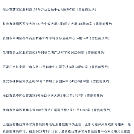
山西省晋中市榆次区顺城街格拉苏蒂售后服务中心（需提前预约）
烟台市芝罘区胜利路139号万达金融中心A座907室（需提前预约）
山西省临汾市尧都区解放路格拉苏蒂售后服务中心（需提前预约）
山西省吕梁市离石区永宁中路与建设街交叉口格拉苏蒂售后服务中心（需提前预约）
长春市朝阳区西安大路727号中银大厦A座(旺进大厦)18层09室（需提前预约）
山西省朔州市朔城区怡西路与鄯阳西街交汇处格拉苏蒂售后服务中心（需提前预约）
贵阳市南明区都司高架桥路33号亨特国际金融中心14楼14D（需提前预约）
山西省忻州市忻府区和平东街与七一南路交叉口格拉苏蒂售后服务中心（需提前预约）
山西省阳泉市郊区平阳东街与新城大道交叉口格拉苏蒂售后服务中心（需提前预约）
昆明市盘龙区北京路928号同德昆明广场写字楼10层06室（需提前预约）
山西省运城市盐湖区河东街格拉苏蒂售后服务中心（需提前预约）
山西省长治市潞州区英雄中路格拉苏蒂售后服务中心（需提前预约）
石家庄市长安区中山东路39号勒泰中心写字楼B座13层07室（需提前预约）
山西省太原市迎泽区迎泽街道解放路15号亨得利名表维修授权店3楼格拉苏蒂售后服务中心（需提前预约）
天津市和平区赤峰道136号天津国际金融中心26层2603室格拉苏蒂售后服务中心（需提前预约）
西安市碑林区南关正街88号华侨城长安国际中心E座6楼10室（需提前预约）
安徽省安庆市迎江区人民路格拉苏蒂售后服务中心（需提前预约）
海口市龙华区金贸东路5号海口华润大厦B座17层1707室（需提前预约）
安徽省蚌埠市蚌山区淮河路格拉苏蒂售后服务中心（需提前预约）
安徽省亳州市谯城区魏武大道格拉苏蒂售后服务中心（需提前预约）
唐山市路南区新华东道100号万达广场写字楼A座10层1002室（需提前预约）
安徽省池州市贵池区长江路格拉苏蒂售后服务中心（需提前预约）
安徽省滁州市琅琊区南谯北路格拉苏蒂售后服务中心（需提前预约）
上述所有格拉苏蒂官方售后服务地址服务范围均为全国，全部可选择到店或邮寄服务，注
安徽省阜阳市颍州区颍州北路格拉苏蒂售后服务中心（需提前预约）
意提前预约即可。截至2026年5月11日，最新格拉苏蒂官方售后服务中心网点布局已覆盖