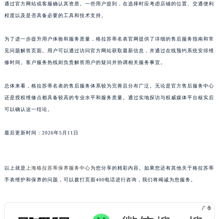
通过官方网站或客服确认其资质。一些用户提到，在选择时应考虑店铺的位置、交通便利
江西省上饶市信州区滨江西路格拉苏蒂售后服务中心（需提前预约）
程度以及是否具备必要的工具和技术支持。
江西省新余市渝水区北湖西路格拉苏蒂售后服务中心（需提前预约）
江西省宜春市袁州区中山中路格拉苏蒂售后服务中心（需提前预约）
为了进一步提升用户体验和服务质量，格拉苏蒂名表官网提供了详细的售后服务指南和常
江西省鹰潭市月湖区胜利东路格拉苏蒂售后服务中心（需提前预约）
见问题解答页面。用户可以通过访问官方网站获取最新信息，并通过在线预约系统安排维
修时间。客户服务热线则负责解答用户的疑问并协调相关服务事宜。
山东省德州市德城区东风中路格拉苏蒂售后服务中心（需提前预约）
山东省东营市东营区济南路格拉苏蒂售后服务中心（需提前预约）
总体来看，格拉苏蒂名表的售后服务体系较为完善且分布广泛。无论是官方售后服务中心
山东省济南市历下区经十路11111号华润中心写字楼（万象城）15层1508室格拉苏蒂售后服务中心（需提前预约）
还是授权维修点都具备较高的专业水平和服务质量。通过实地探访与权威媒体平台核实后
山东省济宁市任城区太白楼路格拉苏蒂售后服务中心（需提前预约）
可以确认这一结论。
山东省莱芜市文化南路8号银座商城名表维修一楼名表维修格拉苏蒂售后服务中心（需提前预约）
山东省临沂市兰山区解放路格拉苏蒂售后服务中心（需提前预约）
最后更新时间：2026年5月11日
山东省日照市东港区烟台路格拉苏蒂售后服务中心（需提前预约）
山东省泰安市泰山区财源街道泰山大街格拉苏蒂售后服务中心（需提前预约）
以上就是
上海格拉苏蒂保养服务中心
为您分享的精彩内容。如果您还有其他关于格拉苏蒂
山东省威海市环翠区新威海路89号振华商厦一楼名表维修格拉苏蒂售后服务中心（需提前预约）
手表维护和保养的问题，可以拨打页面400电话进行咨询，我们将竭诚为您服务。
山东省潍坊市奎文区东风东街格拉苏蒂售后服务中心（需提前预约）
山东省枣庄市滕州市北辛路与善国路交叉口格拉苏蒂售后服务中心（需提前预约）
山东省淄博市张店区金晶大道格拉苏蒂售后服务中心（需提前预约）