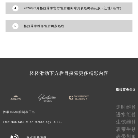
河南省驻马店市驿城区乐山大道与置地大道交叉口格拉苏蒂售后服务中心（需提前预约）
4
2026年7月格拉苏蒂官方售后服务站列表最终确认版（迁址+新增）
湖北省鄂州市鄂城区文星大道格拉苏蒂售后服务中心（需提前预约）
湖北省黄冈市黄州区赤壁大道格拉苏蒂售后服务中心（需提前预约）
5
格拉苏蒂维修售后网点热线
湖北省黄石市黄石港区武汉路格拉苏蒂售后服务中心（需提前预约）
湖北省荆门市东宝中天街步行街格拉苏蒂售后服务中心（需提前预约）
湖北省荆州市荆州区荆中路格拉苏蒂售后服务中心（需提前预约）
湖北省十堰市茅箭区人民北路格拉苏蒂售后服务中心（需提前预约）
湖北省随州市曾都区青年路格拉苏蒂售后服务中心（需提前预约）
轻轻滑动下方栏目探索更多精彩内容
湖北省咸宁市咸安区长安大道格拉苏蒂售后服务中心（需提前预约）
湖北省襄阳市樊城区长虹路与人民路交叉口格拉苏蒂售后服务中心（需提前预约）
格拉苏蒂全面
湖北省孝感市孝南区复兴大道格拉苏蒂售后服务中心（需提前预约）
湖北省宜昌市西陵区夷陵大道与港窑路格拉苏蒂售后服务中心（需提前预约）
走时维修
湖南省常德市武陵区人民路格拉苏蒂售后服务中心（需提前预约）
传承165年的制表工艺
进水维修
湖南省郴州市北湖区国庆北路格拉苏蒂售后服务中心（需提前预约）
生锈维修
Tradition tabulation technology in 165
湖南省衡阳市雁峰区解放路格拉苏蒂售后服务中心（需提前预约）
表带生锈
湖南省怀化市鹤城区迎丰中路格拉苏蒂售后服务中心（需提前预约）
表带划痕
网点服务热线