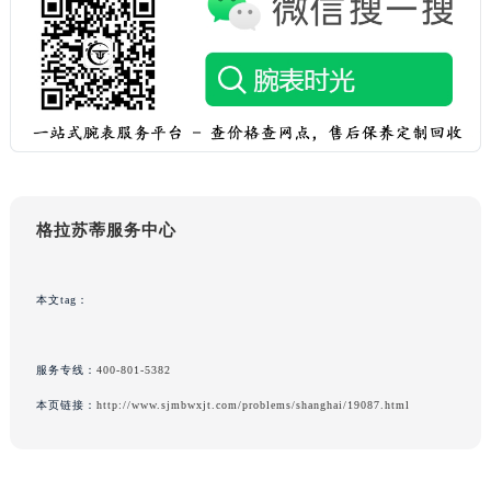
上海市黄浦区南京东路299号宏伊国际广场写字楼8层806室格拉苏蒂售后服务中心（需提前预约）
上海市徐汇区虹桥路3号港汇中心2座37层3705室格拉苏蒂售后服务中心（需提前预约）
浙江省杭州市上城区钱江路1366号华润大厦A座5层503-5室格拉苏蒂售后服务中心（需提前预约）
浙江省湖州市吴兴区劳动路格拉苏蒂售后服务中心（需提前预约）
浙江省嘉兴市南湖区广益路705号嘉兴世界贸易中心A座13层1304室格拉苏蒂售后服务中心（需提前预约）
浙江省金华市金东区东市南街777号金华万达广场4号楼22楼2209室格拉苏蒂售后服务中心（需提前预约）
浙江省丽水市莲都区解放街格拉苏蒂售后服务中心（需提前预约）
格拉苏蒂服务中心
浙江省宁波市江北区大闸南路500号来福士广场办公楼20层2009室格拉苏蒂售后服务中心（需提前预约）
浙江省衢州市柯城区上街格拉苏蒂售后服务中心（需提前预约）
浙江省绍兴市越城区胜利东路379号世茂天际中心写字楼8层805室格拉苏蒂售后服务中心（需提前预约）
本文tag：
浙江省舟山市定海区解放东路格拉苏蒂售后服务中心（需提前预约）
澳门特别行政区大堂区议事亭前地（新马路）格拉苏蒂售后服务中心（需提前预约）
服务专线：
400-801-5382
澳门特别行政区风顺堂区南湾大马路格拉苏蒂售后服务中心（需提前预约）
本页链接：
http://www.sjmbwxjt.com/problems/shanghai/19087.html
澳门特别行政区花地玛堂区关闸广场格拉苏蒂售后服务中心（需提前预约）
澳门特别行政区花王堂区大三巴商圈格拉苏蒂售后服务中心（需提前预约）
澳门特别行政区嘉模堂区官也街格拉苏蒂售后服务中心（需提前预约）