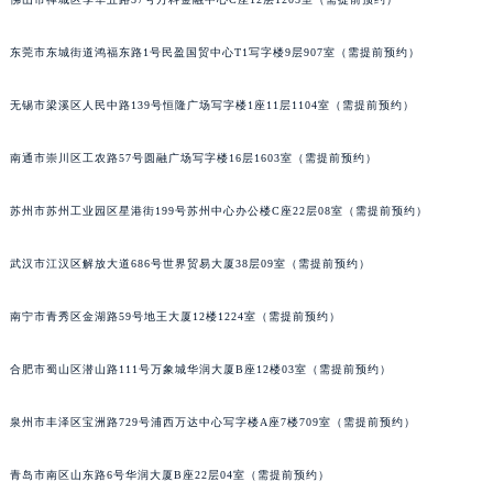
北京市朝阳区建国门外大街甲6号华熙国际中心D座11层1102室格拉苏蒂售后服务中心（北京总部）（需提前预约）
北京市东城区东长安街1号王府井东方广场W3座6层602室格拉苏蒂售后服务中心（需提前预约）
东莞市东城街道鸿福东路1号民盈国贸中心T1写字楼9层907室（需提前预约）
河北省保定市竞秀区朝阳北大街北国先天下格拉苏蒂售后服务中心（需提前预约）
无锡市梁溪区人民中路139号恒隆广场写字楼1座11层1104室（需提前预约）
内蒙古自治区阿拉善盟市左旗土尔扈特大街格拉苏蒂售后服务中心（需提前预约）
内蒙古自治区巴彦淖尔市临河区新华街格拉苏蒂售后服务中心（需提前预约）
南通市崇川区工农路57号圆融广场写字楼16层1603室（需提前预约）
内蒙古自治区包头市青山区幸福路甲3号王府井百货名表维修格拉苏蒂售后服务中心（需提前预约）
内蒙古自治区赤峰市红山区哈达街格拉苏蒂售后服务中心（需提前预约）
苏州市苏州工业园区星港街199号苏州中心办公楼C座22层08室（需提前预约）
内蒙古自治区鄂尔多斯市东胜区伊金霍洛街格拉苏蒂售后服务中心（需提前预约）
武汉市江汉区解放大道686号世界贸易大厦38层09室（需提前预约）
内蒙古自治区呼伦贝尔市海拉尔区中央街格拉苏蒂售后服务中心（需提前预约）
内蒙古自治区通辽市科尔沁区明仁大街格拉苏蒂售后服务中心（需提前预约）
南宁市青秀区金湖路59号地王大厦12楼1224室（需提前预约）
内蒙古自治区乌海市海勃湾区人民南路格拉苏蒂售后服务中心（需提前预约）
内蒙古自治区乌兰察布市集宁区恩和大街格拉苏蒂售后服务中心（需提前预约）
合肥市蜀山区潜山路111号万象城华润大厦B座12楼03室（需提前预约）
内蒙古自治区锡林郭勒盟市锡林浩特市光明街与额尔敦路交叉口格拉苏蒂售后服务中心（需提前预约）
内蒙古自治区兴安盟市乌兰浩特市兴安大街格拉苏蒂售后服务中心（需提前预约）
泉州市丰泽区宝洲路729号浦西万达中心写字楼A座7楼709室（需提前预约）
山西省大同市平城区迎宾街格拉苏蒂售后服务中心（需提前预约）
青岛市南区山东路6号华润大厦B座22层04室（需提前预约）
山西省晋城市城区黄华街格拉苏蒂售后服务中心（需提前预约）