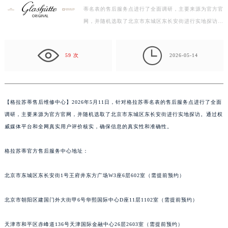
蒂名表的售后服务点进行了全面调研，主要来源为官方官
宁波市江北区大闸南路500号来福士广场办公楼20层2009室（需提前预约）
网，并随机选取了北京市东城区东长安街进行实地探访。
杭州市上城区钱江路1366号华润大厦写字楼A座5层503-5室（需提前预约）
通过权威媒体平台和全网真实用户评价核实，确保信息
金华市金东区东市南街777号金华万达广场写字楼4号楼22层2209室（需提前预约）
的…

绍兴市越城区胜利东路379号世茂天际中心写字楼8层805室（需提前预约）
59 次
2026-05-14
嘉兴市南湖区广益路705号嘉兴世界贸易中心写字楼A座13层1304室（需提前预约）
南昌市红谷滩新区红谷中大道998号绿地双子塔（中央广场）A1座办公楼14层07室（需提前预约）
济南市历下区经十路11111号华润中心写字楼（万象城）15层1508室（需提前预约）
【
格拉苏蒂售后维修中心】2026年5月11日，针对格拉苏蒂名表的售后服务点进行了全面
广州市天河区天河路230号万菱汇国际中心写字楼A塔7层704室（需提前预约）
调研，主要来源为官方官网，并随机选取了北京市东城区东长安街进行实地探访。通过权
广州市越秀区环市东路371-375号世界贸易中心大厦南塔写字楼15层07室（需提前预约）
威媒体平台和全网真实用户评价核实，确保信息的真实性和准确性。
深圳市罗湖区深南东路5001号华润大厦写字楼17层1701室（需提前预约）
格拉苏蒂官方售后服务中心地址：
惠州市惠城区江北文昌一路7号华贸大厦写字楼1座30层05室（需提前预约）
厦门市思明区湖滨东路95号华润大厦写字楼B座11层1104室（需提前预约）
北京市东城区东长安街1号王府井东方广场W3座6层602室（需提前预约）
福州市鼓楼区五四路128-1号恒力城写字楼15层03室（需提前预约）
成都市锦江区人民东路6号SAC东原中心写字楼24层2406B室（需提前预约）
北京市朝阳区建国门外大街甲6号华熙国际中心D座11层1102室（需提前预约）
重庆市江北区观音桥步行街2号融恒时代广场写字楼9层902室（需提前预约）
长沙市芙蓉区定王台街道建湘路393号世茂环球金融中心写字楼（芙蓉广场）10层13室（需提前预约）
天津市和平区赤峰道136号天津国际金融中心26层2603室（需提前预约）