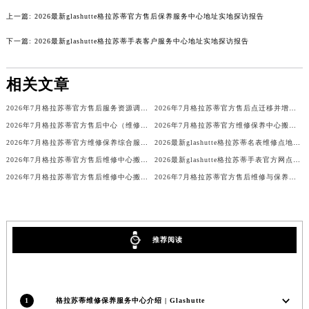
澳门省路氹城市金光大道格拉苏蒂售后服务中心（需提前预约）
上一篇:
2026最新glashutte格拉苏蒂官方售后保养服务中心地址实地探访报告
澳门特别行政区望德堂区塔石广场格拉苏蒂售后服务中心（需提前预约）
下一篇:
2026最新glashutte格拉苏蒂手表客户服务中心地址实地探访报告
福建省福州市鼓楼区五四路128-1号恒力城写字楼15层03室格拉苏蒂售后服务中心（需提前预约）
福建省厦门市思明区湖滨东路95号万象城华润大厦B座11层1104室格拉苏蒂售后服务中心（需提前预约）
相关文章
广东省潮州市潮安区新风路与潮汕路交汇处格拉苏蒂售后服务中心（需提前预约）
2026年7月格拉苏蒂官方售后服务资源调整最终版（迁址+新增）
2026年7月格拉苏蒂官方售后点迁移并增设新点公告
广东省广州市天河区天河路230号万菱汇国际中心A塔7层704室格拉苏蒂售后服务中心（需提前预约）
2026年7月格拉苏蒂官方售后中心（维修保养）网点迁移及新设补充确认终稿
2026年7月格拉苏蒂官方维修保养中心搬迁新增客户告知文件全文公示
广东省广州市越秀区环市东路371-375号世界贸易中心大厦南塔15层1507室格拉苏蒂售后服务中心（需提前预约）
2026年7月格拉苏蒂官方维修保养综合服务网迁址及新增网点最终速报
2026最新glashutte格拉苏蒂名表维修点地址调研报告
广东省河源市源城区越王大道格拉苏蒂售后服务中心（需提前预约）
2026年7月格拉苏蒂官方售后维修中心搬迁及保养点新开补充确认终稿文件
2026最新glashutte格拉苏蒂手表官方网点地址考察报告
广东省惠州市惠城区江北文昌一路7号华贸大厦1座30层3005室格拉苏蒂售后服务中心（需提前预约）
2026年7月格拉苏蒂官方售后维修中心搬迁及新设保养服务点通知全文
2026年7月格拉苏蒂官方售后维修与保养综合服务中心迁址补充最终确认文件
广东省江门市蓬江区广场西路格拉苏蒂售后服务中心（需提前预约）
广东省揭阳市榕城进贤门步行街格拉苏蒂售后服务中心（需提前预约）
广东省茂名市电白区水东街道迎宾大道格拉苏蒂售后服务中心（需提前预约）
推荐阅读
广东省梅州市梅江区金燕大道格拉苏蒂售后服务中心（需提前预约）
广东省清远市清城区湖西路格拉苏蒂售后服务中心（需提前预约）
广东省汕头市龙湖区长平路格拉苏蒂售后服务中心（需提前预约）
1
格拉苏蒂维修保养服务中心介绍 | Glashutte
广东省汕尾市城区香洲街道园林社区翠园街格拉苏蒂售后服务中心（需提前预约）