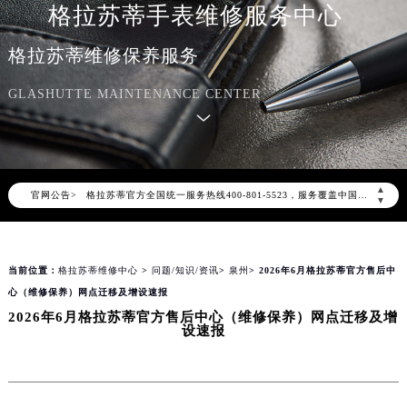
格拉苏蒂手表维修服务中心
格拉苏蒂维修保养服务
GLASHUTTE MAINTENANCE CENTER
2026年8月格拉苏蒂中国区售后服务网络优化升级公告
2026年8月格拉苏蒂全国官方售后客户服务热线：400-801-5523
▲
官网公告>
格拉苏蒂官方全国统一服务热线400-801-5523，服务覆盖中国大陆、香港、澳门、台湾全部区域（非大陆需加拨“+86”）
▼
2026年8月格拉苏蒂售后服务中心最新网点地址：
北京市朝阳区建国门外大街甲6号华熙国际中心写字楼D座11层1102室（北京总部）（需提前预约）
当前位置：
格拉苏蒂维修中心
>
问题/知识/资讯
>
泉州
> 2026年6月格拉苏蒂官方售后中
北京市东城区东长安街1号东方广场写字楼W3座6层602室（需提前预约）
心（维修保养）网点迁移及增设速报
天津市和平区赤峰道136号天津国际金融中心写字楼26层2603室（需提前预约）
2026年6月格拉苏蒂官方售后中心（维修保养）网点迁移及增
上海市徐汇区虹桥路3号港汇中心写字楼2座37层3705室（需提前预约）
设速报
上海市黄浦区南京东路299号宏伊国际广场写字楼8层806室（需提前预约）
南京市秦淮区中山南路1号（新街口）南京中心写字楼22层C1-1室（需提前预约）
常州市新北区龙锦路1590号现代传媒中心写字楼5号楼10层1008室（需提前预约）