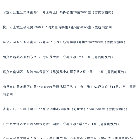
苏州市苏州工业园区星港街199号苏州中心办公楼C座22层08室（需提前预约）
宁波市江北区大闸南路500号来福士广场办公楼20层2009室（需提前预约）
武汉市江汉区解放大道686号世界贸易大厦38层09室（需提前预约）
南宁市青秀区金湖路59号地王大厦12楼1224室（需提前预约）
杭州市上城区钱江路1366号华润大厦写字楼A座5层503-5室（需提前预约）
合肥市蜀山区潜山路111号万象城华润大厦B座12楼03室（需提前预约）
泉州市丰泽区宝洲路729号浦西万达中心写字楼A座7楼709室（需提前预约）
金华市金东区东市南街777号金华万达广场写字楼4号楼22层2209室（需提前预约）
青岛市南区山东路6号华润大厦B座22层04室（需提前预约）
绍兴市越城区胜利东路379号世茂天际中心写字楼8层805室（需提前预约）
烟台市芝罘区胜利路139号万达金融中心A座907室（需提前预约）
长春市朝阳区西安大路727号中银大厦A座(旺进大厦)18层09室（需提前预约）
嘉兴市南湖区广益路705号嘉兴世界贸易中心写字楼A座13层1304室（需提前预约）
贵阳市南明区都司高架桥路33号亨特国际金融中心14楼14D（需提前预约）
昆明市盘龙区北京路928号同德昆明广场写字楼10层06室（需提前预约）
南昌市红谷滩新区红谷中大道998号绿地双子塔（中央广场）A1座办公楼14层07室（需提
石家庄市长安区中山东路39号勒泰中心写字楼B座13层07室（需提前预约）
前预约）
西安市碑林区南关正街88号华侨城长安国际中心E座6楼10室（需提前预约）
济南市历下区经十路11111号华润中心写字楼（万象城）15层1508室（需提前预约）
海口市龙华区金贸东路5号海口华润大厦B座17层1707室（需提前预约）
唐山市路南区新华东道100号万达广场写字楼A座10层1002室（需提前预约）
广州市天河区天河路230号万菱汇国际中心写字楼A塔7层704室（需提前预约）
台州市椒江区东海大道1800号腾达中心东1幢20楼2002室（需提前预约）
内蒙古自治区呼和浩特市玉泉区大学西街70号华润万象城写字楼（鄂尔多斯大厦）23层2326室（需提前预约）
广州市越秀区环市东路371-375号世界贸易中心大厦南塔写字楼15层07室（需提前预约）