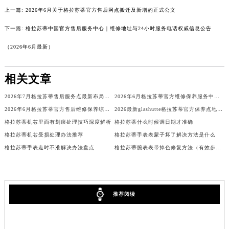
广西壮族自治区河池市金城江区金城江街道朝阳路格拉苏蒂售后服务中心（需提前预约）
上一篇:
2026年6月关于格拉苏蒂官方售后网点搬迁及新增的正式公文
广西壮族自治区贺州市八步区城东街道灵峰南路格拉苏蒂售后服务中心（需提前预约）
下一篇:
格拉苏蒂中国官方售后服务中心｜维修地址与24小时服务电话权威信息公告
广西壮族自治区来宾市兴宾区桂中大道格拉苏蒂售后服务中心（需提前预约）
（2026年6月最新）
广西壮族自治区柳州市城中区中山中路格拉苏蒂售后服务中心（需提前预约）
广西壮族自治区钦州市钦南区金海湾东大街格拉苏蒂售后服务中心（需提前预约）
相关文章
广西壮族自治区梧州市万秀区龙湖镇高旺路格拉苏蒂售后服务中心（需提前预约）
广西壮族自治区玉林市玉州区金玉路格拉苏蒂售后服务中心（需提前预约）
2026年7月格拉苏蒂售后服务点最新布局最终版（迁移+新开）
2026年6月格拉苏蒂官方维修保养服务中心搬迁与新设点补充确认终稿
2026年6月格拉苏蒂官方售后维修保养综合店迁址与新开补充最终汇总文件定稿
2026最新glashutte格拉苏蒂官方保养点地址考察报告
海南省儋州市儋州市那大镇兰洋北路格拉苏蒂售后服务中心（需提前预约）
格拉苏蒂机芯里面有划痕处理技巧深度解析
格拉苏蒂什么时候调日期才准确
海南省东方市八所镇解放西路格拉苏蒂售后服务中心（需提前预约）
格拉苏蒂机芯受损处理办法推荐
格拉苏蒂手表表蒙子坏了解决方法是什么
海南省琼海市嘉积镇东风路格拉苏蒂售后服务中心（需提前预约）
格拉苏蒂手表走时不准解决办法盘点
格拉苏蒂腕表表带掉色修复方法（有效步骤与工具推荐）
海南省三沙市西沙区西沙群岛永兴岛北京路格拉苏蒂售后服务中心（需提前预约）
海南省三亚市吉阳区迎宾路格拉苏蒂售后服务中心（需提前预约）
海南省万宁市万城镇解放路格拉苏蒂售后服务中心（需提前预约）
推荐阅读
海南省文昌市文城镇教育东路格拉苏蒂售后服务中心（需提前预约）
海南省五指山市通什镇三月三大道格拉苏蒂售后服务中心（需提前预约）
香港特别行政区尖沙咀区油尖旺区广东道格拉苏蒂售后服务中心（需提前预约）