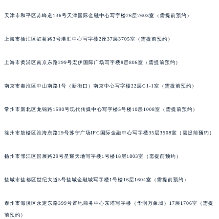
福州市鼓楼区五四路128-1号恒力城写字楼15层03室（需提前预约）
天津市和平区赤峰道136号天津国际金融中心写字楼26层2603室（需提前预约）
成都市锦江区人民东路6号SAC东原中心写字楼24层2406B室（需提前预约）
重庆市江北区观音桥步行街2号融恒时代广场写字楼9层902室（需提前预约）
上海市徐汇区虹桥路3号港汇中心写字楼2座37层3705室（需提前预约）
长沙市芙蓉区定王台街道建湘路393号世茂环球金融中心写字楼（芙蓉广场）10层13室（需提前预约）
上海市黄浦区南京东路299号宏伊国际广场写字楼8层806室（需提前预约）
郑州市二七区铭功路10号华润大厦写字楼29层2905室（需提前预约）
太原市迎泽区解放路15号亨得利名表服务中心（品牌授权店）3层整层（需提前预约）
南京市秦淮区中山南路1号（新街口）南京中心写字楼22层C1-1室（需提前预约）
沈阳市沈河区中街路137号亨得利名表服务中心（品牌授权店）1层整层（需提前预约）
沈阳市沈河区中街路83号亨得利名表服务中心（品牌授权店）1层整层（需提前预约）
常州市新北区龙锦路1590号现代传媒中心写字楼5号楼10层1008室（需提前预约）
乌鲁木齐市天山区红山路26号时代广场（CCMALL）C座17层17-B（需提前预约）
温州市鹿城区锦绣路1067号置信广场10层1015室（需提前预约）
徐州市鼓楼区淮海东路29号苏宁广场IFC国际金融中心写字楼35层3508室（需提前预约）
哈尔滨市道里区友谊西路600号富力中心T2座写字楼29层03室（需提前预约）
扬州市邗江区国展路29号星耀天地写字楼1号楼18层1803室（需提前预约）
大连市中山区人民路15号国际金融大厦7层G室（需提前预约）
佛山市禅城区季华五路57号万科金融中心C座12层1205室（需提前预约）
盐城市盐都区世纪大道5号盐城金融城写字楼1号楼16层1604室（需提前预约）
东莞市东城街道鸿福东路1号民盈国贸中心T1写字楼9层907室（需提前预约）
无锡市梁溪区人民中路139号恒隆广场写字楼1座11层1104室（需提前预约）
泰州市海陵区永定东路399号置地商务中心东塔写字楼（华润万象城）17层1706室（需提
南通市崇川区工农路57号圆融广场写字楼16层1603室（需提前预约）
前预约）