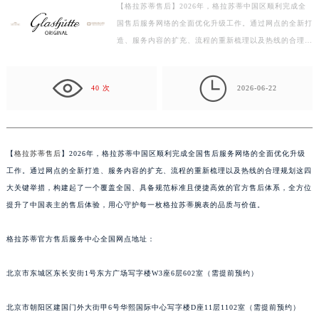
【格拉苏蒂售后】2026年，格拉苏蒂中国区顺利完成全
徐州市鼓楼区淮海东路29号苏宁广场IFC国际金融中心写字楼35层3508室（需提前预约）
国售后服务网络的全面优化升级工作。通过网点的全新打
扬州市邗江区国展路29号星耀天地写字楼1号楼18层1803室（需提前预约）
造、服务内容的扩充、流程的重新梳理以及热线的合理规
盐城市盐都区世纪大道5号盐城金融城写字楼1号楼16层1604室（需提前预约）
划这四大关键举措，构建起了一个覆盖全国、具备规范
泰州市海陵区永定东路399号置地商务中心东塔写字楼（华润万象城）17层1706室（需提前预约）
标…

40 次
2026-06-22
宁波市江北区大闸南路500号来福士广场办公楼20层2009室（需提前预约）
杭州市上城区钱江路1366号华润大厦写字楼A座5层503-5室（需提前预约）
金华市金东区东市南街777号金华万达广场写字楼4号楼22层2209室（需提前预约）
绍兴市越城区胜利东路379号世茂天际中心写字楼8层805室（需提前预约）
【
格拉苏蒂售后
】2026年，格拉苏蒂中国区顺利完成全国售后服务网络的全面优化升级
工作。通过网点的全新打造、服务内容的扩充、流程的重新梳理以及热线的合理规划这四
嘉兴市南湖区广益路705号嘉兴世界贸易中心写字楼A座13层1304室（需提前预约）
大关键举措，构建起了一个覆盖全国、具备规范标准且便捷高效的官方售后体系，全方位
南昌市红谷滩新区红谷中大道998号绿地双子塔（中央广场）A1座办公楼14层07室（需提前预约）
提升了中国表主的售后体验，用心守护每一枚格拉苏蒂腕表的品质与价值。
济南市历下区经十路11111号华润中心写字楼（万象城）15层1508室（需提前预约）
广州市天河区天河路230号万菱汇国际中心写字楼A塔7层704室（需提前预约）
格拉苏蒂官方售后服务中心全国网点地址：
广州市越秀区环市东路371-375号世界贸易中心大厦南塔写字楼15层07室（需提前预约）
深圳市罗湖区深南东路5001号华润大厦写字楼17层1701室（需提前预约）
北京市东城区东长安街1号东方广场写字楼W3座6层602室（需提前预约）
惠州市惠城区江北文昌一路7号华贸大厦写字楼1座30层05室（需提前预约）
北京市朝阳区建国门外大街甲6号华熙国际中心写字楼D座11层1102室（需提前预约）
厦门市思明区湖滨东路95号华润大厦写字楼B座11层1104室（需提前预约）