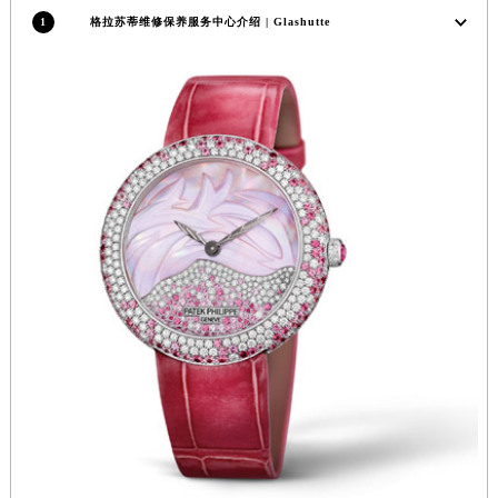
香港特别行政区金钟区中西区金钟道格拉苏蒂售后服务中心（需提前预约）
1
格拉苏蒂维修保养服务中心介绍 | Glashutte
香港特别行政区九龙区油尖旺区弥敦道格拉苏蒂售后服务中心（需提前预约）
香港特别行政区铜锣湾区湾仔区轩尼诗道格拉苏蒂售后服务中心（需提前预约）
河南省安阳市文峰区解放大道格拉苏蒂售后服务中心（需提前预约）
河南省鹤壁市淇滨区九州路格拉苏蒂售后服务中心（需提前预约）
河南省济源市沁园街道济水大道格拉苏蒂售后服务中心（需提前预约）
河南省焦作市解放区解放路格拉苏蒂售后服务中心（需提前预约）
河南省开封市鼓楼区中山路格拉苏蒂售后服务中心（需提前预约）
河南省洛阳市西工区中州中路与解放路交叉口格拉苏蒂售后服务中心（需提前预约）
河南省漯河市源汇区交通路格拉苏蒂售后服务中心（需提前预约）
河南省南阳市宛城区范蠡东路与南都路交叉口格拉苏蒂售后服务中心（需提前预约）
河南省平顶山市卫东区建设路格拉苏蒂售后服务中心（需提前预约）
河南省濮阳市大华龙区开州路绿城路交叉口格拉苏蒂售后服务中心（需提前预约）
河南省三门峡市湖滨区和平路格拉苏蒂售后服务中心（需提前预约）
河南省商丘市梁园区神火大道格拉苏蒂售后服务中心（需提前预约）
河南省新乡市红旗区人民路格拉苏蒂售后服务中心（需提前预约）