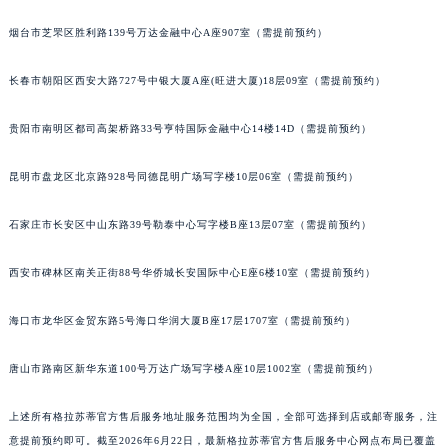
安徽省亳州市谯城区魏武大道格拉苏蒂售后服务中心（需提前预约）
烟台市芝罘区胜利路139号万达金融中心A座907室（需提前预约）
安徽省池州市贵池区长江路格拉苏蒂售后服务中心（需提前预约）
安徽省滁州市琅琊区南谯北路格拉苏蒂售后服务中心（需提前预约）
长春市朝阳区西安大路727号中银大厦A座(旺进大厦)18层09室（需提前预约）
安徽省阜阳市颍州区颍州北路格拉苏蒂售后服务中心（需提前预约）
贵阳市南明区都司高架桥路33号亨特国际金融中心14楼14D（需提前预约）
安徽省淮北市相山区淮海路格拉苏蒂售后服务中心（需提前预约）
安徽省淮南市田家庵区国庆中路格拉苏蒂售后服务中心（需提前预约）
昆明市盘龙区北京路928号同德昆明广场写字楼10层06室（需提前预约）
安徽省黄山市屯溪区黄山西路格拉苏蒂售后服务中心（需提前预约）
安徽省六安市金安区解放中路格拉苏蒂售后服务中心（需提前预约）
石家庄市长安区中山东路39号勒泰中心写字楼B座13层07室（需提前预约）
安徽省马鞍山市雨山区湖南西路格拉苏蒂售后服务中心（需提前预约）
安徽省宿州市埇桥区人民中路格拉苏蒂售后服务中心（需提前预约）
西安市碑林区南关正街88号华侨城长安国际中心E座6楼10室（需提前预约）
安徽省铜陵市铜官区石城大道格拉苏蒂售后服务中心（需提前预约）
海口市龙华区金贸东路5号海口华润大厦B座17层1707室（需提前预约）
安徽省芜湖市镜湖区中山路步行街格拉苏蒂售后服务中心（需提前预约）
安徽省宣城市宣州区叠嶂西路格拉苏蒂售后服务中心（需提前预约）
唐山市路南区新华东道100号万达广场写字楼A座10层1002室（需提前预约）
福建省龙岩市新罗区九一南路格拉苏蒂售后服务中心（需提前预约）
福建省南平市建阳区人民西路格拉苏蒂售后服务中心（需提前预约）
上述所有格拉苏蒂官方售后服务地址服务范围均为全国，全部可选择到店或邮寄服务，注
福建省宁德市蕉城区天湖东路格拉苏蒂售后服务中心（需提前预约）
意提前预约即可。截至2026年6月22日，最新格拉苏蒂官方售后服务中心网点布局已覆盖