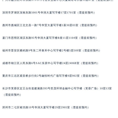
甘肃省兰州市七里河区西津西路16号兰州中心写字楼21层2102室（需提前预约）
重庆市解放碑渝中区民权路28号英利国际金融中心写字楼20层01室（需提前预约）
深圳市罗湖区深南东路5001号华润大厦写字楼17层1701室（需提前预约）
黑龙江省大庆市萨尔图区会战大街格拉苏蒂售后服务中心（需提前预约）
惠州市惠城区江北文昌一路7号华贸大厦写字楼1座30层05室（需提前预约）
黑龙江省鹤岗市向阳区红军路格拉苏蒂售后服务中心（需提前预约）
黑龙江省黑河市爱辉区中央街格拉苏蒂售后服务中心（需提前预约）
厦门市思明区湖滨东路95号华润大厦写字楼B座11层1104室（需提前预约）
黑龙江省鸡西市鸡冠区红军路格拉苏蒂售后服务中心（需提前预约）
黑龙江省佳木斯市向阳区长安路格拉苏蒂售后服务中心（需提前预约）
福州市晋安区横屿路9号东二环泰禾中心写字楼2号楼5层509室（需提前预约）
黑龙江省牡丹江市东安区太平路格拉苏蒂售后服务中心（需提前预约）
成都市锦江区人民东路6号SAC东原中心写字楼24层2406B室（需提前预约）
黑龙江省七台河市桃山区大同街格拉苏蒂售后服务中心（需提前预约）
黑龙江省齐齐哈尔市龙沙区龙华路格拉苏蒂售后服务中心（需提前预约）
重庆市江北区观音桥步行街2号融恒时代广场写字楼9层902室（需提前预约）
黑龙江省双鸭山市尖山区新兴大街格拉苏蒂售后服务中心（需提前预约）
黑龙江省绥化市北林区新华街与康庄路交叉口格拉苏蒂售后服务中心（需提前预约）
长沙市芙蓉区定王台街道建湘路393号世茂环球金融中心写字楼（芙蓉广场）10层13室
黑龙江省伊春市伊美区通河路格拉苏蒂售后服务中心（需提前预约）
（需提前预约）
吉林省白城市洮北区明仁南街格拉苏蒂售后服务中心（需提前预约）
郑州市二七区铭功路10号华润大厦写字楼29层2905室（需提前预约）
吉林省白山市浑江区浑江大街格拉苏蒂售后服务中心（需提前预约）
吉林省吉林市船营区河南街格拉苏蒂售后服务中心（需提前预约）