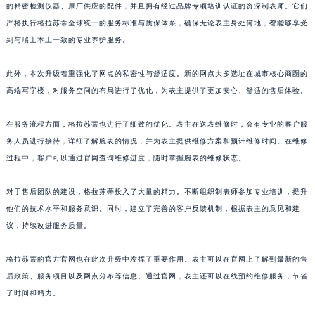
的精密检测仪器、原厂供应的配件，并且拥有经过品牌专项培训认证的资深制表师。它们
山东省威海市环翠区新威海路89号振华商厦一楼名表维修格拉苏蒂售后服务中心（需提前预约）
严格执行格拉苏蒂全球统一的服务标准与质保体系，确保无论表主身处何地，都能够享受
山东省潍坊市奎文区东风东街格拉苏蒂售后服务中心（需提前预约）
到与瑞士本土一致的专业养护服务。
山东省枣庄市滕州市北辛路与善国路交叉口格拉苏蒂售后服务中心（需提前预约）
山东省淄博市张店区金晶大道格拉苏蒂售后服务中心（需提前预约）
此外，本次升级着重强化了网点的私密性与舒适度。新的网点大多选址在城市核心商圈的
高端写字楼，对服务空间的布局进行了优化，为表主提供了更加安心、舒适的售后体验。
上海市黄浦区南京东路299号宏伊国际广场写字楼8层806室格拉苏蒂售后服务中心（需提前预约）
上海市徐汇区虹桥路3号港汇中心2座37层3705室格拉苏蒂售后服务中心（需提前预约）
在服务流程方面，格拉苏蒂也进行了细致的优化。表主在送表维修时，会有专业的客户服
浙江省杭州市上城区钱江路1366号华润大厦A座5层503-5室格拉苏蒂售后服务中心（需提前预约）
务人员进行接待，详细了解腕表的情况，并为表主提供维修方案和预计维修时间。在维修
浙江省湖州市吴兴区劳动路格拉苏蒂售后服务中心（需提前预约）
过程中，客户可以通过官网查询维修进度，随时掌握腕表的维修状态。
浙江省嘉兴市南湖区广益路705号嘉兴世界贸易中心A座13层1304室格拉苏蒂售后服务中心（需提前预约）
浙江省金华市金东区东市南街777号金华万达广场4号楼22楼2209室格拉苏蒂售后服务中心（需提前预约）
对于售后团队的建设，格拉苏蒂投入了大量的精力。不断组织制表师参加专业培训，提升
他们的技术水平和服务意识。同时，建立了完善的客户反馈机制，根据表主的意见和建
浙江省丽水市莲都区解放街格拉苏蒂售后服务中心（需提前预约）
议，持续改进服务质量。
浙江省宁波市江北区大闸南路500号来福士广场办公楼20层2009室格拉苏蒂售后服务中心（需提前预约）
浙江省衢州市柯城区上街格拉苏蒂售后服务中心（需提前预约）
格拉苏蒂的官方官网也在此次升级中发挥了重要作用。表主可以在官网上了解到最新的售
浙江省绍兴市越城区胜利东路379号世茂天际中心写字楼8层805室格拉苏蒂售后服务中心（需提前预约）
后政策、服务项目以及网点分布等信息。通过官网，表主还可以在线预约维修服务，节省
浙江省舟山市定海区解放东路格拉苏蒂售后服务中心（需提前预约）
了时间和精力。
澳门特别行政区大堂区议事亭前地（新马路）格拉苏蒂售后服务中心（需提前预约）