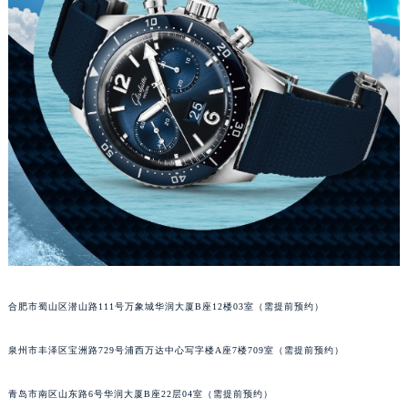
内蒙古自治区锡林郭勒盟市锡林浩特市光明街与额尔敦路交叉口格拉苏蒂售后服务中心（需提前预约）
内蒙古自治区兴安盟市乌兰浩特市兴安大街格拉苏蒂售后服务中心（需提前预约）
山西省大同市平城区迎宾街格拉苏蒂售后服务中心（需提前预约）
山西省晋城市城区黄华街格拉苏蒂售后服务中心（需提前预约）
山西省晋中市榆次区顺城街格拉苏蒂售后服务中心（需提前预约）
山西省临汾市尧都区解放路格拉苏蒂售后服务中心（需提前预约）
山西省吕梁市离石区永宁中路与建设街交叉口格拉苏蒂售后服务中心（需提前预约）
山西省朔州市朔城区怡西路与鄯阳西街交汇处格拉苏蒂售后服务中心（需提前预约）
山西省忻州市忻府区和平东街与七一南路交叉口格拉苏蒂售后服务中心（需提前预约）
山西省阳泉市郊区平阳东街与新城大道交叉口格拉苏蒂售后服务中心（需提前预约）
山西省运城市盐湖区河东街格拉苏蒂售后服务中心（需提前预约）
山西省长治市潞州区英雄中路格拉苏蒂售后服务中心（需提前预约）
合肥市蜀山区潜山路111号万象城华润大厦B座12楼03室（需提前预约）
山西省太原市迎泽区迎泽街道解放路15号亨得利名表维修授权店3楼格拉苏蒂售后服务中心（需提前预约）
天津市和平区赤峰道136号天津国际金融中心26层2603室格拉苏蒂售后服务中心（需提前预约）
泉州市丰泽区宝洲路729号浦西万达中心写字楼A座7楼709室（需提前预约）
安徽省安庆市迎江区人民路格拉苏蒂售后服务中心（需提前预约）
青岛市南区山东路6号华润大厦B座22层04室（需提前预约）
安徽省蚌埠市蚌山区淮河路格拉苏蒂售后服务中心（需提前预约）