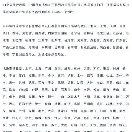
34个省级行政区，中国所有省份均可找到格拉苏蒂的官方售后服务门店，注意需拨打格拉
福建省莆田市城厢区霞林街道荔华东大道格拉苏蒂售后服务中心（需提前预约）
苏蒂全国官方售后服务热线400-801-5382进行预约。
福建省三明市三元区东乾二路格拉苏蒂售后服务中心（需提前预约）
福建省漳州市龙文区步港路格拉苏蒂售后服务中心（需提前预约）
目前
格拉苏蒂售后
服务中心网点已覆盖全国34个省级行政区：北京、上海、天津、重庆、
江苏省常州市新北区龙锦路1590号现代传媒中心5号楼10层1008室格拉苏蒂售后服务中心（需提前预约）
澳门、香港、河北省、山西省、内蒙古自治区、辽宁省、吉林省、黑龙江省、江苏省、浙
江苏省淮安市清江浦区淮海北路格拉苏蒂售后服务中心（需提前预约）
江省、安徽省、福建省、江西省、山东省、台湾省、河南省、湖北省、湖南省、广东省、
江苏省连云港市海州区通灌北路格拉苏蒂售后服务中心（需提前预约）
广西壮族自治区、海南省、四川省、贵州省、云南省、西藏自治区、陕西省、甘肃省、青
海省、宁夏回族自治区、新疆维吾尔自治区；
江苏省南京市秦淮区中山南路1号南京中心22层22-C1-C3室格拉苏蒂售后服务中心（需提前预约）
江苏省宿迁市宿城区西湖路格拉苏蒂售后服务中心（需提前预约）
地级市已覆盖：北京、上海、广州、深圳、成都、杭州、天津、南京、重庆、郑州、长
江苏省泰州市海陵区永定东路399号置地商务中心东塔（华润万象城）17层1706室格拉苏蒂售后服务中心（需提前预约）
沙、宁波、厦门、福州、南昌、金华、嘉兴、扬州、常州、绍兴、徐州、盐城、泰州、济
江苏省徐州市鼓楼区淮海东路29号苏宁广场IFC国际金融中心35层3508室格拉苏蒂售后服务中心（需提前预约）
南、惠州、苏州、武汉、西安、青岛、无锡、温州、沈阳、大连、海口、三亚、佛山、东
江苏省盐城市盐都区世纪大道5号盐城金融城写字楼1号楼16层1604室格拉苏蒂售后服务中心（需提前预约）
莞、珠海、哈尔滨、合肥、昆明、太原、石家庄、南宁、南通、长春、烟台、唐山、廊
江苏省扬州市邗江区国展路29号星耀天地写字楼1号楼18层1803室格拉苏蒂售后服务中心（需提前预约）
坊、保定、贵阳、泉州、台州、湖州、中山、乌鲁木齐、洛阳、邯郸、秦皇岛、澳门、西
宁、潍坊、呼和浩特、沧州、鞍山、赣州、临沂、岳阳、平顶山、镇江、桂林、芜湖、汕
江苏省镇江市京口区中山东路格拉苏蒂售后服务中心（需提前预约）
头、淄博、兰州、银川、郴州、大庆、张家口、衡阳、焦作、周口、邵阳、亳州、新乡、
江西省抚州市临川区赣东大道格拉苏蒂售后服务中心（需提前预约）
衡水、牡丹江、德州、聊城、包头、淮安、宜昌、许昌、邢台、宿迁、丽水、蚌埠、上
江西省赣州市章贡区文清路格拉苏蒂售后服务中心（需提前预约）
饶、晋中、葫芦岛、四平、宜春、滁州、大同、舟山、绵阳、天水、德阳、承德、绥化、
江西省吉安市吉州区井冈山大道格拉苏蒂售后服务中心（需提前预约）