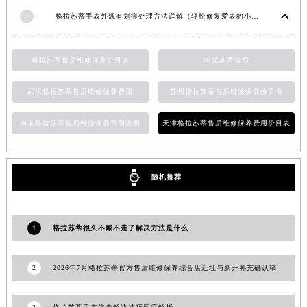
湖南省常德市武陵区人民路格拉苏蒂售后服务中心（需提前预约）
9
格拉苏蒂手表外观有划痕处理方法详解（轻松修复爱表的小技巧）
湖南省郴州市北湖区国庆北路格拉苏蒂售后服务中心（需提前预约）
湖南省衡阳市雁峰区解放路格拉苏蒂售后服务中心（需提前预约）
格拉苏蒂售后维修保养价目表
格拉苏蒂售后
湖南省怀化市鹤城区迎丰中路格拉苏蒂售后服务中心（需提前预约）
湖南省娄底市娄星区长青街格拉苏蒂售后服务中心（需提前预约）
武汉格拉苏蒂售后维修保养费用
苏州格拉苏蒂售后维修保养价目表
湖南省邵阳市双清区东风路格拉苏蒂售后服务中心（需提前预约）
南京格拉苏蒂售后维修保养费用说明
天津格拉苏蒂售后维修保养费用价目表
湖南省湘潭市雨湖区莲城大道格拉苏蒂售后服务中心（需提前预约）
湖南省益阳市赫山区桃花仑路格拉苏蒂售后服务中心（需提前预约）
湖南省永州市冷水滩区永州大道与中兴路交叉口格拉苏蒂售后服务中心（需提前预约）
随机推荐
湖南省岳阳市岳阳楼区东茅岭路格拉苏蒂售后服务中心（需提前预约）
湖南省张家界市永定区解放路格拉苏蒂售后服务中心（需提前预约）
湖南省长沙市芙蓉区建湘路393号世茂环球金融中心写字楼10层1013室格拉苏蒂售后服务中心（需提前预约）
1
格拉苏蒂很久不戴不走了解决方法是什么
湖南省株洲市芦淞区建设南路格拉苏蒂售后服务中心（需提前预约）
甘肃省白银市白银区北京路格拉苏蒂售后服务中心（需提前预约）
2
2026年7月格拉苏蒂官方售后维修保养综合店迁址与新开补充确认稿
甘肃省定西市安定区解放路格拉苏蒂售后服务中心（需提前预约）
甘肃省敦煌市沙州镇阳关中路格拉苏蒂售后服务中心（需提前预约）