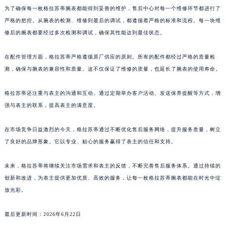
为了确保每一枚格拉苏蒂腕表都能得到妥善的维护，售后中心对每一个维修环节都进行了
澳门特别行政区风顺堂区南湾大马路格拉苏蒂售后服务中心（需提前预约）
严格的把控。从腕表的检测、维修到最后的调试，都遵循着严格的标准和流程。每一块维
澳门特别行政区花地玛堂区关闸广场格拉苏蒂售后服务中心（需提前预约）
修后的腕表都要经过多次检测和调试，确保其性能达到最佳状态。
澳门特别行政区花王堂区大三巴商圈格拉苏蒂售后服务中心（需提前预约）
澳门特别行政区嘉模堂区官也街格拉苏蒂售后服务中心（需提前预约）
在配件管理方面，格拉苏蒂严格遵循原厂供应的原则。所有的配件都经过严格的质量检
澳门省路氹城市金光大道格拉苏蒂售后服务中心（需提前预约）
测，确保与腕表的兼容性和质量。这不仅保证了维修的质量，也延长了腕表的使用寿命。
澳门特别行政区望德堂区塔石广场格拉苏蒂售后服务中心（需提前预约）
格拉苏蒂还注重与表主的沟通和互动。通过定期举办客户活动、发送保养提醒等方式，增
福建省福州市鼓楼区五四路128-1号恒力城写字楼15层03室格拉苏蒂售后服务中心（需提前预约）
强与表主的联系，提高表主的满意度。
福建省厦门市思明区湖滨东路95号万象城华润大厦B座11层1104室格拉苏蒂售后服务中心（需提前预约）
广东省潮州市潮安区新风路与潮汕路交汇处格拉苏蒂售后服务中心（需提前预约）
在市场竞争日益激烈的今天，格拉苏蒂通过不断优化售后服务网络，提升服务质量，树立
广东省广州市天河区天河路230号万菱汇国际中心A塔7层704室格拉苏蒂售后服务中心（需提前预约）
了良好的品牌形象。它以专业、贴心的服务赢得了表主的信任和支持。
广东省广州市越秀区环市东路371-375号世界贸易中心大厦南塔15层1507室格拉苏蒂售后服务中心（需提前预约）
广东省河源市源城区越王大道格拉苏蒂售后服务中心（需提前预约）
未来，格拉苏蒂将继续关注市场需求和表主的反馈，不断完善售后服务体系。通过持续的
创新和改进，为表主提供更加优质、高效的服务，让每一枚格拉苏蒂腕表都能在时光中绽
广东省惠州市惠城区江北文昌一路7号华贸大厦1座30层3005室格拉苏蒂售后服务中心（需提前预约）
放光彩。
广东省江门市蓬江区广场西路格拉苏蒂售后服务中心（需提前预约）
广东省揭阳市榕城进贤门步行街格拉苏蒂售后服务中心（需提前预约）
最后更新时间：2026年6月22日
广东省茂名市电白区水东街道迎宾大道格拉苏蒂售后服务中心（需提前预约）