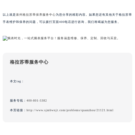
广东省梅州市梅江区金燕大道格拉苏蒂售后服务中心（需提前预约）
广东省清远市清城区湖西路格拉苏蒂售后服务中心（需提前预约）
以上就是
泉州格拉苏蒂保养服务中心
为您分享的精彩内容。如果您还有其他关于格拉苏蒂
手表维护和保养的问题，可以拨打页面400电话进行咨询，我们将竭诚为您服务。
广东省汕头市龙湖区长平路格拉苏蒂售后服务中心（需提前预约）
广东省汕尾市城区香洲街道园林社区翠园街格拉苏蒂售后服务中心（需提前预约）
广东省韶关市武江区芙蓉新区与老城中心交汇处格拉苏蒂售后服务中心（需提前预约）
广东省深圳市罗湖区深南东路5001号华润大厦17层1701室格拉苏蒂售后服务中心（需提前预约）
广东省阳江市江城区东风一路格拉苏蒂售后服务中心（需提前预约）
格拉苏蒂服务中心
广东省云浮市云城区金山路格拉苏蒂售后服务中心（需提前预约）
广东省湛江市赤坎区观海北路格拉苏蒂售后服务中心（需提前预约）
本文tag：
广东省肇庆市端州区信安大道与砚都大道交汇处格拉苏蒂售后服务中心（需提前预约）
广西壮族自治区百色市右江区中山二路格拉苏蒂售后服务中心（需提前预约）
广西壮族自治区北海市海城区北京路格拉苏蒂售后服务中心（需提前预约）
服务专线：
400-801-5382
广西壮族自治区崇左市江州区石景林街道友谊大道与丽川路交汇处格拉苏蒂售后服务中心（需提前预约）
本页链接：
http://www.sjmbwxjt.com/problems/quanzhou/21121.html
广西壮族自治区防城港市港口区金花茶大道格拉苏蒂售后服务中心（需提前预约）
广西壮族自治区贵港市港北区港城街道布山大道与仙衣路交叉口格拉苏蒂售后服务中心（需提前预约）
广西壮族自治区桂林市秀峰区红岭路格拉苏蒂售后服务中心（需提前预约）