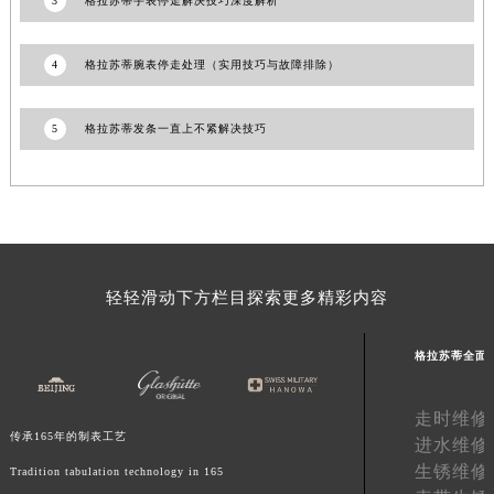
3
格拉苏蒂手表停走解决技巧深度解析
甘肃省合作市人民街格拉苏蒂售后服务中心（需提前预约）
甘肃省嘉峪关市雄关区新华中路格拉苏蒂售后服务中心（需提前预约）
4
格拉苏蒂腕表停走处理（实用技巧与故障排除）
甘肃省金昌市金川区北京路格拉苏蒂售后服务中心（需提前预约）
甘肃省酒泉市肃州区西大街格拉苏蒂售后服务中心（需提前预约）
5
格拉苏蒂发条一直上不紧解决技巧
甘肃省临夏市城南街道团结路格拉苏蒂售后服务中心（需提前预约）
甘肃省陇南市武都区人民路格拉苏蒂售后服务中心（需提前预约）
甘肃省平凉市崆峒区西大街格拉苏蒂售后服务中心（需提前预约）
甘肃省庆阳市西峰区南大街格拉苏蒂售后服务中心（需提前预约）
甘肃省天水市秦州区民主路格拉苏蒂售后服务中心（需提前预约）
轻轻滑动下方栏目探索更多精彩内容
甘肃省武威市凉州区迎宾路格拉苏蒂售后服务中心（需提前预约）
甘肃省张掖市甘州区民乐北路格拉苏蒂售后服务中心（需提前预约）
格拉苏蒂全面
宁夏回族自治区固原市原州区文化街格拉苏蒂售后服务中心（需提前预约）
宁夏回族自治区石嘴山市大武口区贺兰山路格拉苏蒂售后服务中心（需提前预约）
走时维修
宁夏回族自治区吴忠市利通区开元大道格拉苏蒂售后服务中心（需提前预约）
传承165年的制表工艺
进水维修
宁夏回族自治区银川市兴庆区新华东路97号新百中心C馆一层C1-18号商铺格拉苏蒂售后服务中心（需提前预约）
生锈维修
Tradition tabulation technology in 165
宁夏回族自治区中卫市沙坡头区鼓楼东街格拉苏蒂售后服务中心（需提前预约）