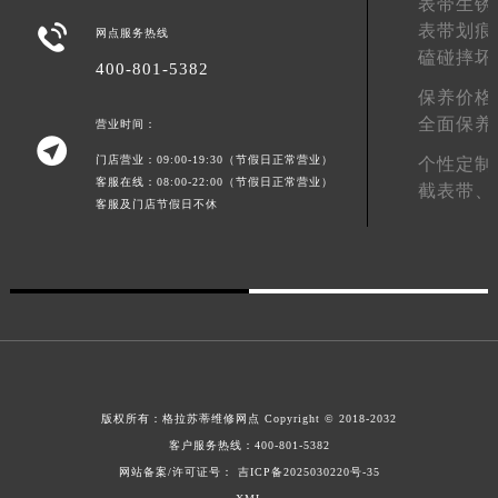
表带生锈
青海省果洛藏族自治州玛沁县团结路格拉苏蒂售后服务中心（需提前预约）
表带划痕

网点服务热线
青海省海北藏族自治州海晏县将军路格拉苏蒂售后服务中心（需提前预约）
磕碰摔坏
400-801-5382
青海省海东市乐都区滨河路格拉苏蒂售后服务中心（需提前预约）
保养价格
青海省海南藏族自治州共和县青海湖大街格拉苏蒂售后服务中心（需提前预约）
全面保养
营业时间：

青海省海西蒙古族藏族自治州德令哈市柴达木路格拉苏蒂售后服务中心（需提前预约）
门店营业：09:00-19:30（节假日正常营业）
个性定制
青海省黄南藏族自治州同仁市德合隆路格拉苏蒂售后服务中心（需提前预约）
客服在线：08:00-22:00（节假日正常营业）
截表带、
客服及门店节假日不休
青海省西宁市城西区海湖新区西关大道格拉苏蒂售后服务中心（需提前预约）
青海省玉树藏族自治州结古镇胜利路格拉苏蒂售后服务中心（需提前预约）
陕西省安康市汉滨区金州路格拉苏蒂售后服务中心（需提前预约）
陕西省宝鸡市渭滨区经二路格拉苏蒂售后服务中心（需提前预约）
陕西省汉中市汉台区北大街格拉苏蒂售后服务中心（需提前预约）
陕西省商洛市商州区州城街格拉苏蒂售后服务中心（需提前预约）
陕西省铜川市王益区红旗街格拉苏蒂售后服务中心（需提前预约）
版权所有：
格拉苏蒂维修网点
Copyright © 2018-2032
陕西省渭南市临渭区东风大街格拉苏蒂售后服务中心（需提前预约）
客户服务热线：
400-801-5382
陕西省咸阳市秦都区沣西新城统一西路与白马河路交汇处格拉苏蒂售后服务中心（需提前预约）
网站备案/许可证号： 吉ICP备2025030220号-35
陕西省延安市宝塔区中心街格拉苏蒂售后服务中心（需提前预约）