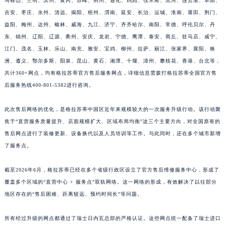
马鞍山、三明、滨州、黄冈、赤峰、荆州、通化、鸡西、佳木斯、黑河、连云港、阜阳、
江西省景德镇市珠山区珠山中路格拉苏蒂售后服务中心（需提前预约）
吉安、枣庄、永州、清远、揭阳、梧州、渭南、延安、长治、运城、淮南、莆田、荆门、
江西省九江市浔阳区浔阳路格拉苏蒂售后服务中心（需提前预约）
益阳、梅州、达州、榆林、威海、九江、济宁、齐齐哈尔、南阳、常德、呼伦贝尔、丹
东、锦州、辽阳、辽源、衢州、安庆、龙岩、宁德、鹰潭、泰安、商丘、驻马店、咸宁、
江西省南昌市红谷滩新区红谷中大道998号绿地双子塔（中央广场）A1座办公楼14层1407室格拉苏蒂售后服务中心（需提前预约）
江门、茂名、玉林、乐山、南充、雅安、宝鸡、柳州、拉萨、丽江、张家界、襄阳、株
江西省萍乡市安源区萍安北大道与康庄路交叉口格拉苏蒂售后服务中心（需提前预约）
洲、遵义、鄂尔多斯、阳泉、昆山、黄石、湘潭、十堰、漳州、攀枝花、香港、台北等，
江西省上饶市信州区滨江西路格拉苏蒂售后服务中心（需提前预约）
共计360+网点，均有格拉苏蒂官方售后服务网点，详细信息需拨打格拉苏蒂全国官方售
江西省新余市渝水区北湖西路格拉苏蒂售后服务中心（需提前预约）
后服务热线400-801-5382进行咨询。
江西省宜春市袁州区中山中路格拉苏蒂售后服务中心（需提前预约）
江西省鹰潭市月湖区胜利东路格拉苏蒂售后服务中心（需提前预约）
此次售后网络的优化，是格拉苏蒂中国区近年来规模较大的一次服务升级行动。该行动聚
焦于“直营服务质量提升、店面规模扩大、区域布局均衡”这三个主要方向，对全国原有的
山东省德州市德城区东风中路格拉苏蒂售后服务中心（需提前预约）
售后网点进行了装修更新、设备换代以及人员培训等工作。与此同时，还在多个城市新增
山东省东营市东营区济南路格拉苏蒂售后服务中心（需提前预约）
了服务点。
山东省济南市历下区经十路11111号华润中心写字楼（万象城）15层1508室格拉苏蒂售后服务中心（需提前预约）
山东省济宁市任城区太白楼路格拉苏蒂售后服务中心（需提前预约）
截至2026年6月，格拉苏蒂已经在多个省级行政区设立了官方售后维修服务中心，形成了
山东省莱芜市文化南路8号银座商城名表维修一楼名表维修格拉苏蒂售后服务中心（需提前预约）
覆盖多个区域的“直营中心 + 服务点”双轨网络。这一网络的形成，有效解决了以往部分
山东省临沂市兰山区解放路格拉苏蒂售后服务中心（需提前预约）
地区存在的“售后困难、距离较远、预约时间长”等问题。
山东省日照市东港区烟台路格拉苏蒂售后服务中心（需提前预约）
所有经过升级的网点都通过了瑞士日内瓦总部的严格认证。这些网点统一配备了瑞士进口
山东省泰安市泰山区财源街道泰山大街格拉苏蒂售后服务中心（需提前预约）