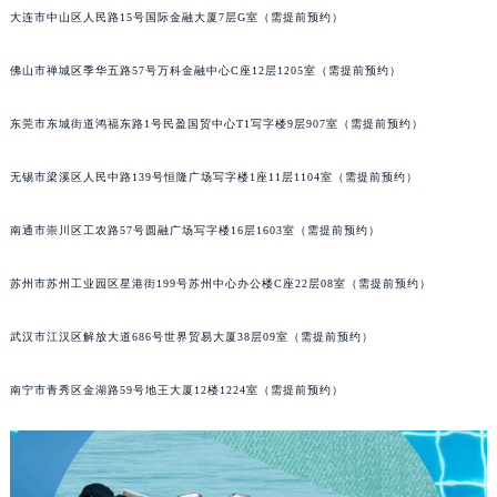
大连市中山区人民路15号国际金融大厦7层G室（需提前预约）
辽宁省铁岭市银州区南马路格拉苏蒂售后服务中心（需提前预约）
辽宁省营口市站前区市府路与渤海大街交叉口格拉苏蒂售后服务中心（需提前预约）
佛山市禅城区季华五路57号万科金融中心C座12层1205室（需提前预约）
辽宁省沈阳市沈河区中街路137号亨得利名表维修授权店1楼格拉苏蒂售后服务中心（需提前预约）
辽宁省沈阳市沈河区中街路83号亨得利名表维修授权店1楼格拉苏蒂售后服务中心（需提前预约）
东莞市东城街道鸿福东路1号民盈国贸中心T1写字楼9层907室（需提前预约）
北京市朝阳区建国门外大街甲6号华熙国际中心D座11层1102室格拉苏蒂售后服务中心（北京总部）（需提前预约）
北京市东城区东长安街1号王府井东方广场W3座6层602室格拉苏蒂售后服务中心（需提前预约）
无锡市梁溪区人民中路139号恒隆广场写字楼1座11层1104室（需提前预约）
河北省保定市竞秀区朝阳北大街北国先天下格拉苏蒂售后服务中心（需提前预约）
南通市崇川区工农路57号圆融广场写字楼16层1603室（需提前预约）
内蒙古自治区阿拉善盟市左旗土尔扈特大街格拉苏蒂售后服务中心（需提前预约）
内蒙古自治区巴彦淖尔市临河区新华街格拉苏蒂售后服务中心（需提前预约）
苏州市苏州工业园区星港街199号苏州中心办公楼C座22层08室（需提前预约）
内蒙古自治区包头市青山区幸福路甲3号王府井百货名表维修格拉苏蒂售后服务中心（需提前预约）
内蒙古自治区赤峰市红山区哈达街格拉苏蒂售后服务中心（需提前预约）
武汉市江汉区解放大道686号世界贸易大厦38层09室（需提前预约）
内蒙古自治区鄂尔多斯市东胜区伊金霍洛街格拉苏蒂售后服务中心（需提前预约）
南宁市青秀区金湖路59号地王大厦12楼1224室（需提前预约）
内蒙古自治区呼伦贝尔市海拉尔区中央街格拉苏蒂售后服务中心（需提前预约）
内蒙古自治区通辽市科尔沁区明仁大街格拉苏蒂售后服务中心（需提前预约）
内蒙古自治区乌海市海勃湾区人民南路格拉苏蒂售后服务中心（需提前预约）
内蒙古自治区乌兰察布市集宁区恩和大街格拉苏蒂售后服务中心（需提前预约）