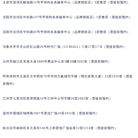
太原市迎泽区解放路15号亨得利名表服务中心（品牌授权店）3层整层（需提前预约）
吉林省辽源市龙山区人民大街格拉苏蒂售后服务中心（需提前预约）
吉林省梅河口市新华街道梅河大街格拉苏蒂售后服务中心（需提前预约）
沈阳市沈河区中街路137号亨得利名表服务中心（品牌授权店）1层整层（需提前预约）
吉林省四平市铁东区紫气大路与南九经街交汇处格拉苏蒂售后服务中心（需提前预约）
吉林省松原市宁江区五环大街格拉苏蒂售后服务中心（需提前预约）
沈阳市沈河区中街路83号亨得利名表服务中心（品牌授权店）1层整层（需提前预约）
吉林省通化市东昌区环通乡江南大街格拉苏蒂售后服务中心（需提前预约）
乌鲁木齐市天山区红山路26号时代广场（CCMALL）C座17层17-B（需提前预约）
吉林省延边市延吉市解放路格拉苏蒂售后服务中心（需提前预约）
辽宁省鞍山市铁东区站前街格拉苏蒂售后服务中心（需提前预约）
台州市椒江区东海大道1800号腾达中心东1幢20楼2002室（需提前预约）
辽宁省本溪市平山区胜利路格拉苏蒂售后服务中心（需提前预约）
辽宁省朝阳市双塔区新华路格拉苏蒂售后服务中心（需提前预约）
呼和浩特市玉泉区大学西街70号华润万象城写字楼（鄂尔多斯大厦）23层2326室（需提
辽宁省丹东市振兴区七经街格拉苏蒂售后服务中心（需提前预约）
前预约）
辽宁省抚顺市新抚区东一路格拉苏蒂售后服务中心（需提前预约）
兰州市七里河区西津西路16号兰州中心写字楼20层2002室（需提前预约）
辽宁省阜新市海州区解放大街格拉苏蒂售后服务中心（需提前预约）
辽宁省葫芦岛市连山区中央路格拉苏蒂售后服务中心（需提前预约）
温州市鹿城区锦绣路1067号置信广场10层1015室（需提前预约）
辽宁省锦州市古塔区中央大街格拉苏蒂售后服务中心（需提前预约）
辽宁省辽阳市白塔区新运大街格拉苏蒂售后服务中心（需提前预约）
哈尔滨市南岗区东大直街146号上和置地广场金座12层1214室（需提前预约）
辽宁省盘锦市兴隆台区石油大街格拉苏蒂售后服务中心（需提前预约）