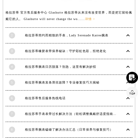
河南省信阳市浉河区东方红大道格拉苏蒂售后服务中心（需提前预约）
格拉苏蒂 官方售后服务中心 Glashutte 格拉苏蒂从来没有改变世界，而是把它留给佩
河南省许昌市魏都区建安大道与八龙路交叉口格拉苏蒂售后服务中心（需提前预约）
戴它的人。 Glashutte will never change the wo......
详情 >
河南省郑州市二七区民主路10号华润大厦29层2905室格拉苏蒂售后服务中心（需提前预约）
河南省周口市川汇区七一路格拉苏蒂售后服务中心（需提前预约）
2
格拉苏蒂简约而精致的手表，Lady Serenade Karree腕表
河南省驻马店市驿城区乐山大道与置地大道交叉口格拉苏蒂售后服务中心（需提前预约）
湖北省鄂州市鄂城区文星大道格拉苏蒂售后服务中心（需提前预约）
3
格拉苏蒂橡胶表带保养秘诀：守护彩虹色彩，拒绝老化
湖北省黄冈市黄州区赤壁大道格拉苏蒂售后服务中心（需提前预约）
湖北省黄石市黄石港区武汉路格拉苏蒂售后服务中心（需提前预约）
4
格拉苏蒂腕表日历脱落？别急，这里有解决妙招
湖北省荆门市东宝中天街步行街格拉苏蒂售后服务中心（需提前预约）

5
格拉苏蒂腕表发条滑丝故障？专业修复技巧大揭秘
湖北省荆州市荆州区荆中路格拉苏蒂售后服务中心（需提前预约）

湖北省十堰市茅箭区人民北路格拉苏蒂售后服务中心（需提前预约）
6
格拉苏蒂售后服务热线电话
湖北省随州市曾都区青年路格拉苏蒂售后服务中心（需提前预约）
湖北省咸宁市咸安区长安大道格拉苏蒂售后服务中心（需提前预约）
7
格拉苏蒂手表表带过长解决方法（轻松调整佩戴舒适度指南）
湖北省襄阳市樊城区长虹路与人民路交叉口格拉苏蒂售后服务中心（需提前预约）
湖北省孝感市孝南区复兴大道格拉苏蒂售后服务中心（需提前预约）
8
格拉苏蒂腕表磕碰了解决办法汇总（日常保养与修复技巧）
湖北省宜昌市西陵区夷陵大道与港窑路格拉苏蒂售后服务中心（需提前预约）