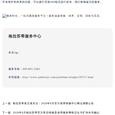
手表维护和保养的问题，可以拨打页面400电话进行咨询，我们将竭诚为您服务。
广东省云浮市云城区金山路格拉苏蒂售后服务中心（需提前预约）
广东省湛江市赤坎区观海北路格拉苏蒂售后服务中心（需提前预约）
广东省肇庆市端州区信安大道与砚都大道交汇处格拉苏蒂售后服务中心（需提前预约）
广西壮族自治区百色市右江区中山二路格拉苏蒂售后服务中心（需提前预约）
广西壮族自治区北海市海城区北京路格拉苏蒂售后服务中心（需提前预约）
格拉苏蒂服务中心
广西壮族自治区崇左市江州区石景林街道友谊大道与丽川路交汇处格拉苏蒂售后服务中心（需提前预约）
广西壮族自治区防城港市港口区金花茶大道格拉苏蒂售后服务中心（需提前预约）
本文tag：
广西壮族自治区贵港市港北区港城街道布山大道与仙衣路交叉口格拉苏蒂售后服务中心（需提前预约）
广西壮族自治区桂林市秀峰区红岭路格拉苏蒂售后服务中心（需提前预约）
服务专线：
400-801-5382
广西壮族自治区河池市金城江区金城江街道朝阳路格拉苏蒂售后服务中心（需提前预约）
广西壮族自治区贺州市八步区城东街道灵峰南路格拉苏蒂售后服务中心（需提前预约）
本页链接：
http://www.sjmbwxjt.com/problems/ningbo/20717.html
广西壮族自治区来宾市兴宾区桂中大道格拉苏蒂售后服务中心（需提前预约）
广西壮族自治区柳州市城中区中山中路格拉苏蒂售后服务中心（需提前预约）
广西壮族自治区钦州市钦南区金海湾东大街格拉苏蒂售后服务中心（需提前预约）
上一篇:
格拉苏蒂表主请关注：2026年6月官方保养维修中心网点调整公告
广西壮族自治区梧州市万秀区龙湖镇高旺路格拉苏蒂售后服务中心（需提前预约）
广西壮族自治区玉林市玉州区金玉路格拉苏蒂售后服务中心（需提前预约）
下一篇:
2026年6月格拉苏蒂官方售后维修及保养服务网络迁址与扩张补充确认