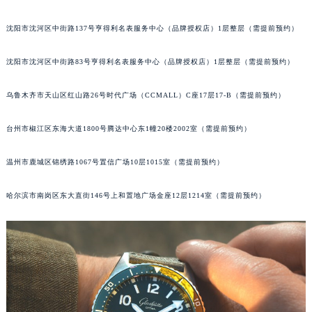
辽宁省本溪市平山区胜利路格拉苏蒂售后服务中心（需提前预约）
沈阳市沈河区中街路137号亨得利名表服务中心（品牌授权店）1层整层（需提前预约）
辽宁省朝阳市双塔区新华路格拉苏蒂售后服务中心（需提前预约）
辽宁省丹东市振兴区七经街格拉苏蒂售后服务中心（需提前预约）
沈阳市沈河区中街路83号亨得利名表服务中心（品牌授权店）1层整层（需提前预约）
辽宁省抚顺市新抚区东一路格拉苏蒂售后服务中心（需提前预约）
辽宁省阜新市海州区解放大街格拉苏蒂售后服务中心（需提前预约）
乌鲁木齐市天山区红山路26号时代广场（CCMALL）C座17层17-B（需提前预约）
辽宁省葫芦岛市连山区中央路格拉苏蒂售后服务中心（需提前预约）
台州市椒江区东海大道1800号腾达中心东1幢20楼2002室（需提前预约）
辽宁省锦州市古塔区中央大街格拉苏蒂售后服务中心（需提前预约）
辽宁省辽阳市白塔区新运大街格拉苏蒂售后服务中心（需提前预约）
温州市鹿城区锦绣路1067号置信广场10层1015室（需提前预约）
辽宁省盘锦市兴隆台区石油大街格拉苏蒂售后服务中心（需提前预约）
辽宁省铁岭市银州区南马路格拉苏蒂售后服务中心（需提前预约）
哈尔滨市南岗区东大直街146号上和置地广场金座12层1214室（需提前预约）
辽宁省营口市站前区市府路与渤海大街交叉口格拉苏蒂售后服务中心（需提前预约）
辽宁省沈阳市沈河区中街路137号亨得利名表维修授权店1楼格拉苏蒂售后服务中心（需提前预约）
辽宁省沈阳市沈河区中街路83号亨得利名表维修授权店1楼格拉苏蒂售后服务中心（需提前预约）
北京市朝阳区建国门外大街甲6号华熙国际中心D座11层1102室格拉苏蒂售后服务中心（北京总部）（需提前预约）
北京市东城区东长安街1号王府井东方广场W3座6层602室格拉苏蒂售后服务中心（需提前预约）
河北省保定市竞秀区朝阳北大街北国先天下格拉苏蒂售后服务中心（需提前预约）