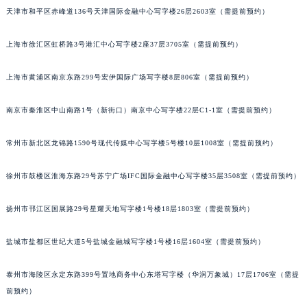
天津市和平区赤峰道136号天津国际金融中心写字楼26层2603室（需提前预约）
沈阳市沈河区中街路83号亨得利名表服务中心（品牌授权店）1层整层（需提前预约）
乌鲁木齐市天山区红山路26号时代广场（CCMALL）C座17层17-B（需提前预约）
上海市徐汇区虹桥路3号港汇中心写字楼2座37层3705室（需提前预约）
温州市鹿城区锦绣路1067号置信广场10层1015室（需提前预约）
哈尔滨市道里区友谊西路600号富力中心T2座写字楼29层03室（需提前预约）
上海市黄浦区南京东路299号宏伊国际广场写字楼8层806室（需提前预约）
大连市中山区人民路15号国际金融大厦7层G室（需提前预约）
佛山市禅城区季华五路57号万科金融中心C座12层1205室（需提前预约）
南京市秦淮区中山南路1号（新街口）南京中心写字楼22层C1-1室（需提前预约）
东莞市东城街道鸿福东路1号民盈国贸中心T1写字楼9层907室（需提前预约）
常州市新北区龙锦路1590号现代传媒中心写字楼5号楼10层1008室（需提前预约）
无锡市梁溪区人民中路139号恒隆广场写字楼1座11层1104室（需提前预约）
南通市崇川区工农路57号圆融广场写字楼16层1603室（需提前预约）
徐州市鼓楼区淮海东路29号苏宁广场IFC国际金融中心写字楼35层3508室（需提前预约）
苏州市苏州工业园区星港街199号苏州中心办公楼C座22层08室（需提前预约）
武汉市江汉区解放大道686号世界贸易大厦38层09室（需提前预约）
扬州市邗江区国展路29号星耀天地写字楼1号楼18层1803室（需提前预约）
南宁市青秀区金湖路59号地王大厦12楼1224室（需提前预约）
盐城市盐都区世纪大道5号盐城金融城写字楼1号楼16层1604室（需提前预约）
合肥市蜀山区潜山路111号万象城华润大厦B座12楼03室（需提前预约）
泉州市丰泽区宝洲路729号浦西万达中心写字楼A座7楼709室（需提前预约）
泰州市海陵区永定东路399号置地商务中心东塔写字楼（华润万象城）17层1706室（需提
青岛市南区山东路6号华润大厦B座22层04室（需提前预约）
前预约）
烟台市芝罘区胜利路139号万达金融中心A座907室（需提前预约）