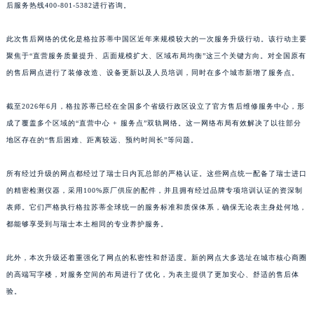
后服务热线400-801-5382进行咨询。
江西省鹰潭市月湖区胜利东路格拉苏蒂售后服务中心（需提前预约）
山东省德州市德城区东风中路格拉苏蒂售后服务中心（需提前预约）
此次售后网络的优化是格拉苏蒂中国区近年来规模较大的一次服务升级行动。该行动主要
山东省东营市东营区济南路格拉苏蒂售后服务中心（需提前预约）
聚焦于“直营服务质量提升、店面规模扩大、区域布局均衡”这三个关键方向。对全国原有
山东省济南市历下区经十路11111号华润中心写字楼（万象城）15层1508室格拉苏蒂售后服务中心（需提前预约）
的售后网点进行了装修改造、设备更新以及人员培训，同时在多个城市新增了服务点。
山东省济宁市任城区太白楼路格拉苏蒂售后服务中心（需提前预约）
截至2026年6月，格拉苏蒂已经在全国多个省级行政区设立了官方售后维修服务中心，形
山东省莱芜市文化南路8号银座商城名表维修一楼名表维修格拉苏蒂售后服务中心（需提前预约）
成了覆盖多个区域的“直营中心 + 服务点”双轨网络。这一网络布局有效解决了以往部分
山东省临沂市兰山区解放路格拉苏蒂售后服务中心（需提前预约）
地区存在的“售后困难、距离较远、预约时间长”等问题。
山东省日照市东港区烟台路格拉苏蒂售后服务中心（需提前预约）
山东省泰安市泰山区财源街道泰山大街格拉苏蒂售后服务中心（需提前预约）
所有经过升级的网点都经过了瑞士日内瓦总部的严格认证。这些网点统一配备了瑞士进口
山东省威海市环翠区新威海路89号振华商厦一楼名表维修格拉苏蒂售后服务中心（需提前预约）
的精密检测仪器，采用100%原厂供应的配件，并且拥有经过品牌专项培训认证的资深制
表师。它们严格执行格拉苏蒂全球统一的服务标准和质保体系，确保无论表主身处何地，
山东省潍坊市奎文区东风东街格拉苏蒂售后服务中心（需提前预约）
都能够享受到与瑞士本土相同的专业养护服务。
山东省枣庄市滕州市北辛路与善国路交叉口格拉苏蒂售后服务中心（需提前预约）
山东省淄博市张店区金晶大道格拉苏蒂售后服务中心（需提前预约）
此外，本次升级还着重强化了网点的私密性和舒适度。新的网点大多选址在城市核心商圈
上海市黄浦区南京东路299号宏伊国际广场写字楼8层806室格拉苏蒂售后服务中心（需提前预约）
的高端写字楼，对服务空间的布局进行了优化，为表主提供了更加安心、舒适的售后体
上海市徐汇区虹桥路3号港汇中心2座37层3705室格拉苏蒂售后服务中心（需提前预约）
验。
浙江省杭州市上城区钱江路1366号华润大厦A座5层503-5室格拉苏蒂售后服务中心（需提前预约）