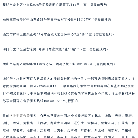
昆明市盘龙区北京路928号同德昆明广场写字楼10层06室（需提前预约）
安徽省六安市金安区解放中路格拉苏蒂售后服务中心（需提前预约）
安徽省马鞍山市雨山区湖南西路格拉苏蒂售后服务中心（需提前预约）
石家庄市长安区中山东路39号勒泰中心写字楼B座13层07室（需提前预约）
安徽省宿州市埇桥区人民中路格拉苏蒂售后服务中心（需提前预约）
安徽省铜陵市铜官区石城大道格拉苏蒂售后服务中心（需提前预约）
西安市碑林区南关正街88号华侨城长安国际中心E座6楼10室（需提前预约）
安徽省芜湖市镜湖区中山路步行街格拉苏蒂售后服务中心（需提前预约）
安徽省宣城市宣州区叠嶂西路格拉苏蒂售后服务中心（需提前预约）
海口市龙华区金贸东路5号海口华润大厦B座17层1707室（需提前预约）
福建省龙岩市新罗区九一南路格拉苏蒂售后服务中心（需提前预约）
唐山市路南区新华东道100号万达广场写字楼A座10层1002室（需提前预约）
福建省南平市建阳区人民西路格拉苏蒂售后服务中心（需提前预约）
福建省宁德市蕉城区天湖东路格拉苏蒂售后服务中心（需提前预约）
上述所有格拉苏蒂官方售后服务地址服务范围均为全国，全部可选择到店或邮寄服务，注
福建省莆田市城厢区霞林街道荔华东大道格拉苏蒂售后服务中心（需提前预约）
意提前预约即可。截至2026年6月18日，最新格拉苏蒂官方售后服务中心网点布局已覆盖
福建省三明市三元区东乾二路格拉苏蒂售后服务中心（需提前预约）
34个省级行政区，中国所有省份均可找到格拉苏蒂的官方售后服务门店，注意需拨打格拉
福建省漳州市龙文区步港路格拉苏蒂售后服务中心（需提前预约）
苏蒂全国官方售后服务热线400-801-5382进行预约。
江苏省常州市新北区龙锦路1590号现代传媒中心5号楼10层1008室格拉苏蒂售后服务中心（需提前预约）
目前
格拉苏蒂售后
服务中心网点已覆盖全国34个省级行政区：北京、上海、天津、重庆、
江苏省淮安市清江浦区淮海北路格拉苏蒂售后服务中心（需提前预约）
澳门、香港、河北省、山西省、内蒙古自治区、辽宁省、吉林省、黑龙江省、江苏省、浙
江苏省连云港市海州区通灌北路格拉苏蒂售后服务中心（需提前预约）
江省、安徽省、福建省、江西省、山东省、台湾省、河南省、湖北省、湖南省、广东省、
江苏省南京市秦淮区中山南路1号南京中心22层22-C1-C3室格拉苏蒂售后服务中心（需提前预约）
广西壮族自治区、海南省、四川省、贵州省、云南省、西藏自治区、陕西省、甘肃省、青