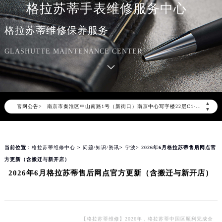
格拉苏蒂手表维修服务中心
格拉苏蒂官方全国统一服务热线400-801-5523，服务覆盖中国大陆、香港、澳门、台湾全部区域（非大陆需加拨“+86”）
2026年8月格拉苏蒂售后服务中心最新网点地址：
格拉苏蒂维修保养服务
北京市朝阳区建国门外大街甲6号华熙国际中心写字楼D座11层1102室（北京总部）（需提前预约）
GLASHUTTE MAINTENANCE CENTER
北京市东城区东长安街1号东方广场写字楼W3座6层602室（需提前预约）
天津市和平区赤峰道136号天津国际金融中心写字楼26层2603室（需提前预约）
上海市徐汇区虹桥路3号港汇中心写字楼2座37层3705室（需提前预约）
上海市黄浦区南京东路299号宏伊国际广场写字楼8层806室（需提前预约）
▲
官网公告>
南京市秦淮区中山南路1号（新街口）南京中心写字楼22层C1-1室（需提前预约）
▼
常州市新北区龙锦路1590号现代传媒中心写字楼5号楼10层1008室（需提前预约）
徐州市鼓楼区淮海东路29号苏宁广场IFC国际金融中心写字楼35层3508室（需提前预约）
当前位置：
格拉苏蒂维修中心
>
问题/知识/资讯
>
宁波
> 2026年6月格拉苏蒂售后网点官
扬州市邗江区国展路29号星耀天地写字楼1号楼18层1803室（需提前预约）
方更新（含搬迁与新开店）
盐城市盐都区世纪大道5号盐城金融城写字楼1号楼16层1604室（需提前预约）
2026年6月格拉苏蒂售后网点官方更新（含搬迁与新开店）
泰州市海陵区永定东路399号置地商务中心东塔写字楼（华润万象城）17层1706室（需提前预约）
宁波市江北区大闸南路500号来福士广场办公楼20层2009室（需提前预约）
杭州市上城区钱江路1366号华润大厦写字楼A座5层503-5室（需提前预约）
金华市金东区东市南街777号金华万达广场写字楼4号楼22层2209室（需提前预约）
【格拉苏蒂维修】2026年，格拉苏蒂中国区顺利完成全