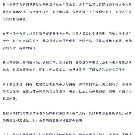
格拉苏蒂官方官网是获取这些售后信息的主要来源。表主可以通过官网详细了解各个售后
浙江省湖州市吴兴区劳动路格拉苏蒂售后服务中心（需提前预约）
网点的具体情况，包括服务项目、服务流程等。官网还提供了在线预约服务，方便表主提
浙江省嘉兴市南湖区广益路705号嘉兴世界贸易中心A座13层1304室格拉苏蒂售后服务中心（需提前预约）
前安排售后事宜。
浙江省金华市金东区东市南街777号金华万达广场4号楼22楼2209室格拉苏蒂售后服务中心（需提前预约）
浙江省丽水市莲都区解放街格拉苏蒂售后服务中心（需提前预约）
在客户服务方面，格拉苏蒂不断提升服务水平。售后人员经过专业培训，能够为表主提供
浙江省宁波市江北区大闸南路500号来福士广场办公楼20层2009室格拉苏蒂售后服务中心（需提前预约）
专业、耐心的咨询和服务。无论是腕表的日常保养、故障维修，还是其他相关问题，都能
浙江省衢州市柯城区上街格拉苏蒂售后服务中心（需提前预约）
得到及时、有效的解决。
浙江省绍兴市越城区胜利东路379号世茂天际中心写字楼8层805室格拉苏蒂售后服务中心（需提前预约）
格拉苏蒂还注重与表主的沟通和互动。通过官网、社交媒体等渠道，及时向表主传递品牌
浙江省舟山市定海区解放东路格拉苏蒂售后服务中心（需提前预约）
动态、售后政策等信息。同时，也会收集表主的反馈意见，不断改进和完善售后服务。
澳门特别行政区大堂区议事亭前地（新马路）格拉苏蒂售后服务中心（需提前预约）
澳门特别行政区风顺堂区南湾大马路格拉苏蒂售后服务中心（需提前预约）
对于表主来说，拥有一枚格拉苏蒂腕表不仅是拥有一件精美的饰品，更是拥有了一份可靠
澳门特别行政区花地玛堂区关闸广场格拉苏蒂售后服务中心（需提前预约）
的售后保障。在格拉苏蒂完善的售后体系下，表主可以放心地佩戴和使用腕表，不用担心
澳门特别行政区花王堂区大三巴商圈格拉苏蒂售后服务中心（需提前预约）
售后问题。
澳门特别行政区嘉模堂区官也街格拉苏蒂售后服务中心（需提前预约）
格拉苏蒂的官方售后体系也为品牌的发展提供了有力支持。良好的售后服务能够提升品牌
澳门省路氹城市金光大道格拉苏蒂售后服务中心（需提前预约）
的美誉度和忠诚度，吸引更多消费者选择格拉苏蒂腕表。
澳门特别行政区望德堂区塔石广场格拉苏蒂售后服务中心（需提前预约）
福建省福州市鼓楼区五四路128-1号恒力城写字楼15层03室格拉苏蒂售后服务中心（需提前预约）
未来，格拉苏蒂将继续关注售后网络的建设和优化。根据市场需求和表主的反馈，不断调