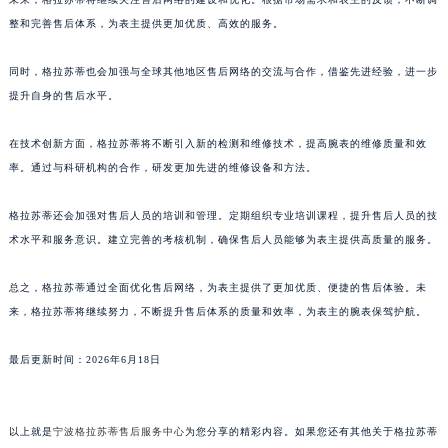
福建省厦门市思明区湖滨东路95号万象城华润大厦B座11层1104室格拉苏蒂售后服务中心（需提前预约）
整和完善售后体系，为表主提供更加优质、高效的服务。
广东省潮州市潮安区新风路与潮汕路交汇处格拉苏蒂售后服务中心（需提前预约）
同时，格拉苏蒂也会加强与全球其他地区售后网络的交流与合作，借鉴先进经验，进一步
广东省广州市天河区天河路230号万菱汇国际中心A塔7层704室格拉苏蒂售后服务中心（需提前预约）
提升自身的售后水平。
广东省广州市越秀区环市东路371-375号世界贸易中心大厦南塔15层1507室格拉苏蒂售后服务中心（需提前预约）
广东省河源市源城区越王大道格拉苏蒂售后服务中心（需提前预约）
在技术创新方面，格拉苏蒂将不断引入新的检测和维修技术，提高腕表的维修质量和效
广东省惠州市惠城区江北文昌一路7号华贸大厦1座30层3005室格拉苏蒂售后服务中心（需提前预约）
率。通过与科研机构的合作，研发更加先进的维修设备和方法。
广东省江门市蓬江区广场西路格拉苏蒂售后服务中心（需提前预约）
广东省揭阳市榕城进贤门步行街格拉苏蒂售后服务中心（需提前预约）
格拉苏蒂还会加强对售后人员的培训和管理。定期组织专业培训课程，提升售后人员的技
术水平和服务意识。建立完善的考核机制，确保售后人员能够为表主提供高质量的服务。
广东省茂名市电白区水东街道迎宾大道格拉苏蒂售后服务中心（需提前预约）
广东省梅州市梅江区金燕大道格拉苏蒂售后服务中心（需提前预约）
总之，格拉苏蒂通过全面优化售后网络，为表主提供了更加优质、便捷的售后体验。未
广东省清远市清城区湖西路格拉苏蒂售后服务中心（需提前预约）
来，格拉苏蒂将继续努力，不断提升售后体系的质量和效率，为表主的腕表保驾护航。
广东省汕头市龙湖区长平路格拉苏蒂售后服务中心（需提前预约）
广东省汕尾市城区香洲街道园林社区翠园街格拉苏蒂售后服务中心（需提前预约）
最后更新时间：2026年6月18日
广东省韶关市武江区芙蓉新区与老城中心交汇处格拉苏蒂售后服务中心（需提前预约）
广东省深圳市罗湖区深南东路5001号华润大厦17层1701室格拉苏蒂售后服务中心（需提前预约）
以上就是
宁波格拉苏蒂售后服务中心
为您分享的精彩内容。如果您还有其他关于格拉苏蒂
广东省阳江市江城区东风一路格拉苏蒂售后服务中心（需提前预约）