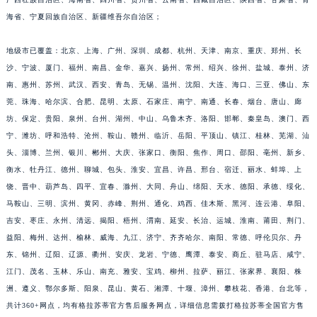
江苏省宿迁市宿城区西湖路格拉苏蒂售后服务中心（需提前预约）
海省、宁夏回族自治区、新疆维吾尔自治区；
江苏省泰州市海陵区永定东路399号置地商务中心东塔（华润万象城）17层1706室格拉苏蒂售后服务中心（需提前预约）
地级市已覆盖：北京、上海、广州、深圳、成都、杭州、天津、南京、重庆、郑州、长
江苏省徐州市鼓楼区淮海东路29号苏宁广场IFC国际金融中心35层3508室格拉苏蒂售后服务中心（需提前预约）
沙、宁波、厦门、福州、南昌、金华、嘉兴、扬州、常州、绍兴、徐州、盐城、泰州、济
江苏省盐城市盐都区世纪大道5号盐城金融城写字楼1号楼16层1604室格拉苏蒂售后服务中心（需提前预约）
南、惠州、苏州、武汉、西安、青岛、无锡、温州、沈阳、大连、海口、三亚、佛山、东
江苏省扬州市邗江区国展路29号星耀天地写字楼1号楼18层1803室格拉苏蒂售后服务中心（需提前预约）
莞、珠海、哈尔滨、合肥、昆明、太原、石家庄、南宁、南通、长春、烟台、唐山、廊
江苏省镇江市京口区中山东路格拉苏蒂售后服务中心（需提前预约）
坊、保定、贵阳、泉州、台州、湖州、中山、乌鲁木齐、洛阳、邯郸、秦皇岛、澳门、西
江西省抚州市临川区赣东大道格拉苏蒂售后服务中心（需提前预约）
宁、潍坊、呼和浩特、沧州、鞍山、赣州、临沂、岳阳、平顶山、镇江、桂林、芜湖、汕
江西省赣州市章贡区文清路格拉苏蒂售后服务中心（需提前预约）
头、淄博、兰州、银川、郴州、大庆、张家口、衡阳、焦作、周口、邵阳、亳州、新乡、
衡水、牡丹江、德州、聊城、包头、淮安、宜昌、许昌、邢台、宿迁、丽水、蚌埠、上
江西省吉安市吉州区井冈山大道格拉苏蒂售后服务中心（需提前预约）
饶、晋中、葫芦岛、四平、宜春、滁州、大同、舟山、绵阳、天水、德阳、承德、绥化、
江西省景德镇市珠山区珠山中路格拉苏蒂售后服务中心（需提前预约）
马鞍山、三明、滨州、黄冈、赤峰、荆州、通化、鸡西、佳木斯、黑河、连云港、阜阳、
江西省九江市浔阳区浔阳路格拉苏蒂售后服务中心（需提前预约）
吉安、枣庄、永州、清远、揭阳、梧州、渭南、延安、长治、运城、淮南、莆田、荆门、
江西省南昌市红谷滩新区红谷中大道998号绿地双子塔（中央广场）A1座办公楼14层1407室格拉苏蒂售后服务中心（需提前预约）
益阳、梅州、达州、榆林、威海、九江、济宁、齐齐哈尔、南阳、常德、呼伦贝尔、丹
江西省萍乡市安源区萍安北大道与康庄路交叉口格拉苏蒂售后服务中心（需提前预约）
东、锦州、辽阳、辽源、衢州、安庆、龙岩、宁德、鹰潭、泰安、商丘、驻马店、咸宁、
江西省上饶市信州区滨江西路格拉苏蒂售后服务中心（需提前预约）
江门、茂名、玉林、乐山、南充、雅安、宝鸡、柳州、拉萨、丽江、张家界、襄阳、株
洲、遵义、鄂尔多斯、阳泉、昆山、黄石、湘潭、十堰、漳州、攀枝花、香港、台北等，
江西省新余市渝水区北湖西路格拉苏蒂售后服务中心（需提前预约）
共计360+网点，均有格拉苏蒂官方售后服务网点，详细信息需拨打格拉苏蒂全国官方售
江西省宜春市袁州区中山中路格拉苏蒂售后服务中心（需提前预约）