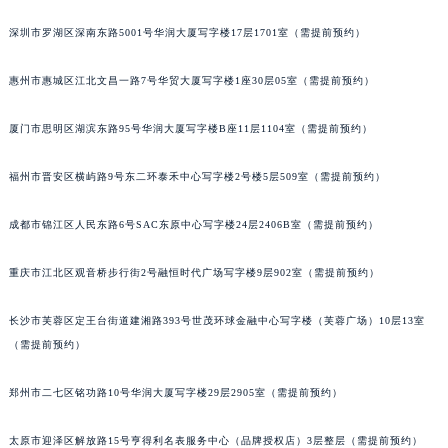
黑龙江省牡丹江市东安区太平路格拉苏蒂售后服务中心（需提前预约）
深圳市罗湖区深南东路5001号华润大厦写字楼17层1701室（需提前预约）
黑龙江省七台河市桃山区大同街格拉苏蒂售后服务中心（需提前预约）
黑龙江省齐齐哈尔市龙沙区龙华路格拉苏蒂售后服务中心（需提前预约）
惠州市惠城区江北文昌一路7号华贸大厦写字楼1座30层05室（需提前预约）
黑龙江省双鸭山市尖山区新兴大街格拉苏蒂售后服务中心（需提前预约）
厦门市思明区湖滨东路95号华润大厦写字楼B座11层1104室（需提前预约）
黑龙江省绥化市北林区新华街与康庄路交叉口格拉苏蒂售后服务中心（需提前预约）
黑龙江省伊春市伊美区通河路格拉苏蒂售后服务中心（需提前预约）
福州市晋安区横屿路9号东二环泰禾中心写字楼2号楼5层509室（需提前预约）
吉林省白城市洮北区明仁南街格拉苏蒂售后服务中心（需提前预约）
吉林省白山市浑江区浑江大街格拉苏蒂售后服务中心（需提前预约）
成都市锦江区人民东路6号SAC东原中心写字楼24层2406B室（需提前预约）
吉林省吉林市船营区河南街格拉苏蒂售后服务中心（需提前预约）
吉林省辽源市龙山区人民大街格拉苏蒂售后服务中心（需提前预约）
重庆市江北区观音桥步行街2号融恒时代广场写字楼9层902室（需提前预约）
吉林省梅河口市新华街道梅河大街格拉苏蒂售后服务中心（需提前预约）
长沙市芙蓉区定王台街道建湘路393号世茂环球金融中心写字楼（芙蓉广场）10层13室
吉林省四平市铁东区紫气大路与南九经街交汇处格拉苏蒂售后服务中心（需提前预约）
（需提前预约）
吉林省松原市宁江区五环大街格拉苏蒂售后服务中心（需提前预约）
吉林省通化市东昌区环通乡江南大街格拉苏蒂售后服务中心（需提前预约）
郑州市二七区铭功路10号华润大厦写字楼29层2905室（需提前预约）
吉林省延边市延吉市解放路格拉苏蒂售后服务中心（需提前预约）
辽宁省鞍山市铁东区站前街格拉苏蒂售后服务中心（需提前预约）
太原市迎泽区解放路15号亨得利名表服务中心（品牌授权店）3层整层（需提前预约）