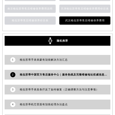
湖南省益阳市赫山区桃花仑路格拉苏蒂售后服务中心（需提前预约）
南京格拉苏蒂售后维修保养费用说明
天津格拉苏蒂售后维修保养费用价目表
湖南省永州市冷水滩区永州大道与中兴路交叉口格拉苏蒂售后服务中心（需提前预约）
湖南省岳阳市岳阳楼区东茅岭路格拉苏蒂售后服务中心（需提前预约）
格拉苏蒂售后维修保养价目表
武汉格拉苏蒂售后维修保养费用
湖南省张家界市永定区解放路格拉苏蒂售后服务中心（需提前预约）
湖南省长沙市芙蓉区建湘路393号世茂环球金融中心写字楼10层1013室格拉苏蒂售后服务中心（需提前预约）
随机推荐
湖南省株洲市芦淞区建设南路格拉苏蒂售后服务中心（需提前预约）
甘肃省白银市白银区北京路格拉苏蒂售后服务中心（需提前预约）
甘肃省定西市安定区解放路格拉苏蒂售后服务中心（需提前预约）
1
格拉苏蒂手表表蒙有划痕解决方法汇总
甘肃省敦煌市沙州镇阳关中路格拉苏蒂售后服务中心（需提前预约）
甘肃省合作市人民街格拉苏蒂售后服务中心（需提前预约）
2
格拉苏蒂中国官方售后服务中心｜服务热线及完整维修地址权威信息公告（2026年7月更新）
甘肃省嘉峪关市雄关区新华中路格拉苏蒂售后服务中心（需提前预约）
甘肃省金昌市金川区北京路格拉苏蒂售后服务中心（需提前预约）
3
格拉苏蒂手表发条拧反了如何修复（正确调整方法与注意事项）
甘肃省酒泉市肃州区西大街格拉苏蒂售后服务中心（需提前预约）
甘肃省临夏市城南街道团结路格拉苏蒂售后服务中心（需提前预约）
4
格拉苏蒂机芯里面有划痕处理办法盘点
甘肃省陇南市武都区人民路格拉苏蒂售后服务中心（需提前预约）
甘肃省平凉市崆峒区西大街格拉苏蒂售后服务中心（需提前预约）