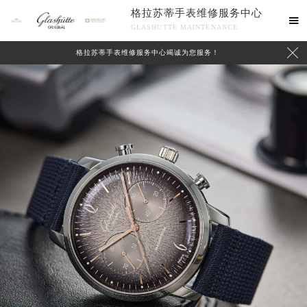
格拉苏蒂手表维修服务中心

GLASHUTTE MAINTENANCE

格拉苏蒂手表维修服务中心竭诚为您服务！
中心介绍
联系我们
2026年8月格拉苏蒂中国区售后服务网络优化升级公告
2026年8月格拉苏蒂全国官方售后客户服务热线：400-801-5523