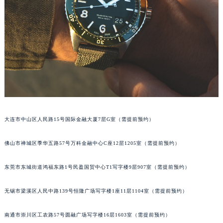
内蒙古自治区阿拉善盟市左旗土尔扈特大街格拉苏蒂售后服务中心（需提前预约）
内蒙古自治区巴彦淖尔市临河区新华街格拉苏蒂售后服务中心（需提前预约）
内蒙古自治区包头市青山区幸福路甲3号王府井百货名表维修格拉苏蒂售后服务中心（需提前预约）
内蒙古自治区赤峰市红山区哈达街格拉苏蒂售后服务中心（需提前预约）
内蒙古自治区鄂尔多斯市东胜区伊金霍洛街格拉苏蒂售后服务中心（需提前预约）
内蒙古自治区呼伦贝尔市海拉尔区中央街格拉苏蒂售后服务中心（需提前预约）
内蒙古自治区通辽市科尔沁区明仁大街格拉苏蒂售后服务中心（需提前预约）
内蒙古自治区乌海市海勃湾区人民南路格拉苏蒂售后服务中心（需提前预约）
大连市中山区人民路15号国际金融大厦7层G室（需提前预约）
内蒙古自治区乌兰察布市集宁区恩和大街格拉苏蒂售后服务中心（需提前预约）
内蒙古自治区锡林郭勒盟市锡林浩特市光明街与额尔敦路交叉口格拉苏蒂售后服务中心（需提前预约）
佛山市禅城区季华五路57号万科金融中心C座12层1205室（需提前预约）
内蒙古自治区兴安盟市乌兰浩特市兴安大街格拉苏蒂售后服务中心（需提前预约）
山西省大同市平城区迎宾街格拉苏蒂售后服务中心（需提前预约）
东莞市东城街道鸿福东路1号民盈国贸中心T1写字楼9层907室（需提前预约）
山西省晋城市城区黄华街格拉苏蒂售后服务中心（需提前预约）
山西省晋中市榆次区顺城街格拉苏蒂售后服务中心（需提前预约）
无锡市梁溪区人民中路139号恒隆广场写字楼1座11层1104室（需提前预约）
山西省临汾市尧都区解放路格拉苏蒂售后服务中心（需提前预约）
南通市崇川区工农路57号圆融广场写字楼16层1603室（需提前预约）
山西省吕梁市离石区永宁中路与建设街交叉口格拉苏蒂售后服务中心（需提前预约）