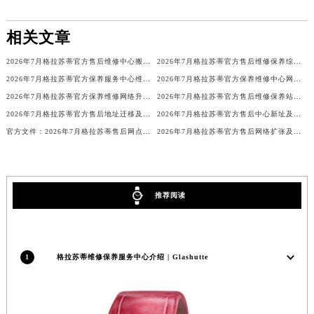
海南省儋州市儋州市那大镇兰洋北路格拉苏蒂售后服务中心（需提前预约）
海南省东方市八所镇解放西路格拉苏蒂售后服务中心（需提前预约）
相关文章
海南省琼海市嘉积镇东风路格拉苏蒂售后服务中心（需提前预约）
2026年7月格拉苏蒂官方售后维修中心搬迁及新设保养服务点通知原文内容全面公开
2026年7月格拉苏蒂官方售后维修保养综合店迁址与新开补充确认终稿内容
海南省三沙市西沙区西沙群岛永兴岛北京路格拉苏蒂售后服务中心（需提前预约）
2026年7月格拉苏蒂官方保养服务中心维修点搬迁及增设补充确认稿正式发布
2026年7月格拉苏蒂官方保养维修中心网点新增及部分搬迁公示
海南省三亚市吉阳区迎宾路格拉苏蒂售后服务中心（需提前预约）
2026年7月格拉苏蒂官方保养维修网络升级（含网点搬迁与增设）
2026年7月格拉苏蒂官方售后维修保养站点清单补充确认发布
海南省万宁市万城镇解放路格拉苏蒂售后服务中心（需提前预约）
2026年7月格拉苏蒂官方售后地址迁移及新网点启用通知
2026年7月格拉苏蒂官方售后中心新址及增设站点最终补充速览
海南省文昌市文城镇教育东路格拉苏蒂售后服务中心（需提前预约）
官方文件：2026年7月格拉苏蒂售后网点搬迁及新增详情
2026年7月格拉苏蒂官方售后网络扩张及迁址完整补充公告
海南省五指山市通什镇三月三大道格拉苏蒂售后服务中心（需提前预约）
香港特别行政区尖沙咀区油尖旺区广东道格拉苏蒂售后服务中心（需提前预约）
香港特别行政区金钟区中西区金钟道格拉苏蒂售后服务中心（需提前预约）
推荐阅读
香港特别行政区九龙区油尖旺区弥敦道格拉苏蒂售后服务中心（需提前预约）
香港特别行政区铜锣湾区湾仔区轩尼诗道格拉苏蒂售后服务中心（需提前预约）
河南省安阳市文峰区解放大道格拉苏蒂售后服务中心（需提前预约）
1
格拉苏蒂维修保养服务中心介绍 | Glashutte
河南省鹤壁市淇滨区九州路格拉苏蒂售后服务中心（需提前预约）
河南省济源市沁园街道济水大道格拉苏蒂售后服务中心（需提前预约）
河南省焦作市解放区解放路格拉苏蒂售后服务中心（需提前预约）