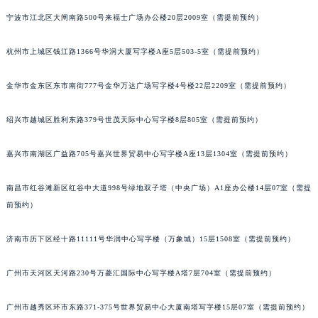
长春市朝阳区西安大路727号中银大厦A座(旺进大厦)18层09室（需提前预约）
宁波市江北区大闸南路500号来福士广场办公楼20层2009室（需提前预约）
贵阳市南明区都司高架桥路33号亨特国际金融中心14楼14D（需提前预约）
杭州市上城区钱江路1366号华润大厦写字楼A座5层503-5室（需提前预约）
昆明市盘龙区北京路928号同德昆明广场写字楼10层06室（需提前预约）
石家庄市长安区中山东路39号勒泰中心写字楼B座13层07室（需提前预约）
金华市金东区东市南街777号金华万达广场写字楼4号楼22层2209室（需提前预约）
西安市碑林区南关正街88号华侨城长安国际中心E座6楼10室（需提前预约）
海口市龙华区金贸东路5号海口华润大厦B座17层1707室（需提前预约）
绍兴市越城区胜利东路379号世茂天际中心写字楼8层805室（需提前预约）
唐山市路南区新华东道100号万达广场写字楼A座10层1002室（需提前预约）
台州市椒江区东海大道1800号腾达中心东1幢20楼2002室（需提前预约）
嘉兴市南湖区广益路705号嘉兴世界贸易中心写字楼A座13层1304室（需提前预约）
内蒙古自治区呼和浩特市玉泉区大学西街70号华润万象城写字楼（鄂尔多斯大厦）23层2326室（需提前预约）
南昌市红谷滩新区红谷中大道998号绿地双子塔（中央广场）A1座办公楼14层07室（需提
甘肃省兰州市七里河区西津西路16号兰州中心写字楼21层2102室（需提前预约）
前预约）
重庆市解放碑渝中区民权路28号英利国际金融中心写字楼20层01室（需提前预约）
黑龙江省大庆市萨尔图区会战大街格拉苏蒂售后服务中心（需提前预约）
济南市历下区经十路11111号华润中心写字楼（万象城）15层1508室（需提前预约）
黑龙江省鹤岗市向阳区红军路格拉苏蒂售后服务中心（需提前预约）
黑龙江省黑河市爱辉区中央街格拉苏蒂售后服务中心（需提前预约）
广州市天河区天河路230号万菱汇国际中心写字楼A塔7层704室（需提前预约）
黑龙江省鸡西市鸡冠区红军路格拉苏蒂售后服务中心（需提前预约）
广州市越秀区环市东路371-375号世界贸易中心大厦南塔写字楼15层07室（需提前预约）
黑龙江省佳木斯市向阳区长安路格拉苏蒂售后服务中心（需提前预约）