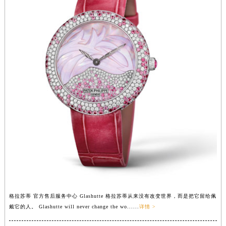
河南省开封市鼓楼区中山路格拉苏蒂售后服务中心（需提前预约）
河南省洛阳市西工区中州中路与解放路交叉口格拉苏蒂售后服务中心（需提前预约）
河南省漯河市源汇区交通路格拉苏蒂售后服务中心（需提前预约）
河南省南阳市宛城区范蠡东路与南都路交叉口格拉苏蒂售后服务中心（需提前预约）
河南省平顶山市卫东区建设路格拉苏蒂售后服务中心（需提前预约）
河南省濮阳市大华龙区开州路绿城路交叉口格拉苏蒂售后服务中心（需提前预约）
河南省三门峡市湖滨区和平路格拉苏蒂售后服务中心（需提前预约）
河南省商丘市梁园区神火大道格拉苏蒂售后服务中心（需提前预约）
河南省新乡市红旗区人民路格拉苏蒂售后服务中心（需提前预约）
河南省信阳市浉河区东方红大道格拉苏蒂售后服务中心（需提前预约）
河南省许昌市魏都区建安大道与八龙路交叉口格拉苏蒂售后服务中心（需提前预约）
河南省郑州市二七区民主路10号华润大厦29层2905室格拉苏蒂售后服务中心（需提前预约）
河南省周口市川汇区七一路格拉苏蒂售后服务中心（需提前预约）
河南省驻马店市驿城区乐山大道与置地大道交叉口格拉苏蒂售后服务中心（需提前预约）
格拉苏蒂 官方售后服务中心 Glashutte 格拉苏蒂从来没有改变世界，而是把它留给佩
戴它的人。 Glashutte will never change the wo......
详情 >
湖北省鄂州市鄂城区文星大道格拉苏蒂售后服务中心（需提前预约）
湖北省黄冈市黄州区赤壁大道格拉苏蒂售后服务中心（需提前预约）