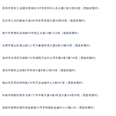
山西省朔州市朔城区怡西路与鄯阳西街交汇处格拉苏蒂售后服务中心（需提前预约）
苏州市苏州工业园区星港街199号苏州中心办公楼C座22层08室（需提前预约）
山西省忻州市忻府区和平东街与七一南路交叉口格拉苏蒂售后服务中心（需提前预约）
山西省阳泉市郊区平阳东街与新城大道交叉口格拉苏蒂售后服务中心（需提前预约）
武汉市江汉区解放大道686号世界贸易大厦38层09室（需提前预约）
山西省运城市盐湖区河东街格拉苏蒂售后服务中心（需提前预约）
南宁市青秀区金湖路59号地王大厦12楼1224室（需提前预约）
山西省长治市潞州区英雄中路格拉苏蒂售后服务中心（需提前预约）
山西省太原市迎泽区迎泽街道解放路15号亨得利名表维修授权店3楼格拉苏蒂售后服务中心（需提前预约）
合肥市蜀山区潜山路111号万象城华润大厦B座12楼03室（需提前预约）
天津市和平区赤峰道136号天津国际金融中心26层2603室格拉苏蒂售后服务中心（需提前预约）
安徽省安庆市迎江区人民路格拉苏蒂售后服务中心（需提前预约）
泉州市丰泽区宝洲路729号浦西万达中心写字楼A座7楼709室（需提前预约）
安徽省蚌埠市蚌山区淮河路格拉苏蒂售后服务中心（需提前预约）
安徽省亳州市谯城区魏武大道格拉苏蒂售后服务中心（需提前预约）
青岛市南区山东路6号华润大厦B座22层04室（需提前预约）
安徽省池州市贵池区长江路格拉苏蒂售后服务中心（需提前预约）
烟台市芝罘区胜利路139号万达金融中心A座907室（需提前预约）
安徽省滁州市琅琊区南谯北路格拉苏蒂售后服务中心（需提前预约）
安徽省阜阳市颍州区颍州北路格拉苏蒂售后服务中心（需提前预约）
长春市朝阳区西安大路727号中银大厦A座(旺进大厦)18层09室（需提前预约）
安徽省淮北市相山区淮海路格拉苏蒂售后服务中心（需提前预约）
安徽省淮南市田家庵区国庆中路格拉苏蒂售后服务中心（需提前预约）
贵阳市南明区都司高架桥路33号亨特国际金融中心14楼14D（需提前预约）
安徽省黄山市屯溪区黄山西路格拉苏蒂售后服务中心（需提前预约）