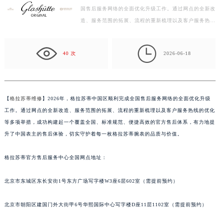
国售后服务网络的全面优化升级工作。通过网点的全新改
绍兴市越城区胜利东路379号世茂天际中心写字楼8层805室（需提前预约）
造、服务范围的拓展、流程的重新梳理以及客户服务热线
嘉兴市南湖区广益路705号嘉兴世界贸易中心写字楼A座13层1304室（需提前预约）
的优化等多项举措，成功构建起一个覆盖全国、标准规
南昌市红谷滩新区红谷中大道998号绿地双子塔（中央广场）A1座办公楼14层07室（需提前预约）
范…

济南市历下区经十路11111号华润中心写字楼（万象城）15层1508室（需提前预约）
40 次
2026-06-18
广州市天河区天河路230号万菱汇国际中心写字楼A塔7层704室（需提前预约）
广州市越秀区环市东路371-375号世界贸易中心大厦南塔写字楼15层07室（需提前预约）
深圳市罗湖区深南东路5001号华润大厦写字楼17层1701室（需提前预约）
【
格拉苏蒂维修
】2026年，格拉苏蒂中国区顺利完成全国售后服务网络的全面优化升级
惠州市惠城区江北文昌一路7号华贸大厦写字楼1座30层05室（需提前预约）
工作。通过网点的全新改造、服务范围的拓展、流程的重新梳理以及客户服务热线的优化
厦门市思明区湖滨东路95号华润大厦写字楼B座11层1104室（需提前预约）
等多项举措，成功构建起一个覆盖全国、标准规范、便捷高效的官方售后体系，有力地提
福州市鼓楼区五四路128-1号恒力城写字楼15层03室（需提前预约）
升了中国表主的售后体验，切实守护着每一枚格拉苏蒂腕表的品质与价值。
成都市锦江区人民东路6号SAC东原中心写字楼24层2406B室（需提前预约）
格拉苏蒂官方售后服务中心全国网点地址：
重庆市江北区观音桥步行街2号融恒时代广场写字楼9层902室（需提前预约）
长沙市芙蓉区定王台街道建湘路393号世茂环球金融中心写字楼（芙蓉广场）10层13室（需提前预约）
北京市东城区东长安街1号东方广场写字楼W3座6层602室（需提前预约）
郑州市二七区铭功路10号华润大厦写字楼29层2905室（需提前预约）
太原市迎泽区解放路15号亨得利名表服务中心（品牌授权店）3层整层（需提前预约）
北京市朝阳区建国门外大街甲6号华熙国际中心写字楼D座11层1102室（需提前预约）
沈阳市沈河区中街路137号亨得利名表服务中心（品牌授权店）1层整层（需提前预约）