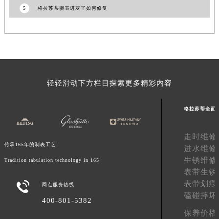
5
格拉苏蒂腕表进灰了如何修复
甘肃省庆阳市西峰区南大街格拉苏蒂售后服务中心（需提前预约）
甘肃省天水市秦州区民主路格拉苏蒂售后服务中心（需提前预约）
甘肃省武威市凉州区迎宾路格拉苏蒂售后服务中心（需提前预约）
甘肃省张掖市甘州区民乐北路格拉苏蒂售后服务中心（需提前预约）
宁夏回族自治区固原市原州区文化街格拉苏蒂售后服务中心（需提前预约）
宁夏回族自治区石嘴山市大武口区贺兰山路格拉苏蒂售后服务中心（需提前预约）
轻轻滑动下方栏目探索更多精彩内容
宁夏回族自治区吴忠市利通区开元大道格拉苏蒂售后服务中心（需提前预约）
宁夏回族自治区银川市兴庆区新华东路97号新百中心C馆一层C1-18号商铺格拉苏蒂售后服务中心（需提前预约）
格拉苏蒂全面
宁夏回族自治区中卫市沙坡头区鼓楼东街格拉苏蒂售后服务中心（需提前预约）
青海省果洛藏族自治州玛沁县团结路格拉苏蒂售后服务中心（需提前预约）
走时维修
传承165年的制表工艺
青海省海北藏族自治州海晏县将军路格拉苏蒂售后服务中心（需提前预约）
进水维修
生锈维修
青海省海东市乐都区滨河路格拉苏蒂售后服务中心（需提前预约）
Tradition tabulation technology in 165
表带生锈
青海省海南藏族自治州共和县青海湖大街格拉苏蒂售后服务中心（需提前预约）
表带划痕

网点服务热线
青海省海西蒙古族藏族自治州德令哈市柴达木路格拉苏蒂售后服务中心（需提前预约）
磕碰摔坏
400-801-5382
青海省黄南藏族自治州同仁市德合隆路格拉苏蒂售后服务中心（需提前预约）
保养价格
青海省西宁市城西区海湖新区西关大道格拉苏蒂售后服务中心（需提前预约）