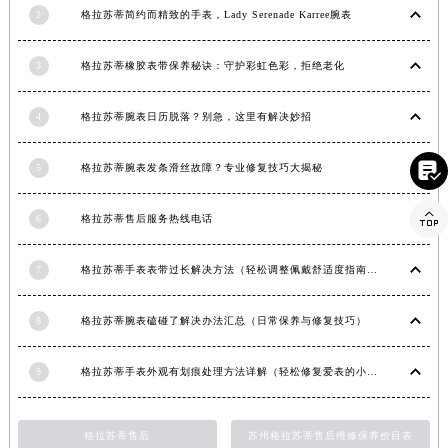
2
格拉苏蒂简约而精致的手表，Lady Serenade Karree腕表
湖北省黄石市黄石港区武汉路格拉苏蒂售后服务中心（需提前预约）
湖北省荆门市东宝中天街步行街格拉苏蒂售后服务中心（需提前预约）
3
格拉苏蒂橡胶表带保养秘诀：守护彩虹色彩，拒绝老化
湖北省荆州市荆州区荆中路格拉苏蒂售后服务中心（需提前预约）
湖北省十堰市茅箭区人民北路格拉苏蒂售后服务中心（需提前预约）
4
格拉苏蒂腕表日历脱落？别急，这里有解决妙招
湖北省随州市曾都区青年路格拉苏蒂售后服务中心（需提前预约）
湖北省咸宁市咸安区长安大道格拉苏蒂售后服务中心（需提前预约）

5
格拉苏蒂腕表发条滑丝故障？专业修复技巧大揭秘
湖北省襄阳市樊城区长虹路与人民路交叉口格拉苏蒂售后服务中心（需提前预约）

湖北省孝感市孝南区复兴大道格拉苏蒂售后服务中心（需提前预约）
6
格拉苏蒂售后服务热线电话
湖北省宜昌市西陵区夷陵大道与港窑路格拉苏蒂售后服务中心（需提前预约）
7
格拉苏蒂手表表带过长解决方法（轻松调整佩戴舒适度指南）
湖南省常德市武陵区人民路格拉苏蒂售后服务中心（需提前预约）
湖南省郴州市北湖区国庆北路格拉苏蒂售后服务中心（需提前预约）
8
格拉苏蒂腕表磕碰了解决办法汇总（日常保养与修复技巧）
湖南省衡阳市雁峰区解放路格拉苏蒂售后服务中心（需提前预约）
湖南省怀化市鹤城区迎丰中路格拉苏蒂售后服务中心（需提前预约）
9
格拉苏蒂手表外观有划痕处理方法详解（轻松修复爱表的小技巧）
湖南省娄底市娄星区长青街格拉苏蒂售后服务中心（需提前预约）
湖南省邵阳市双清区东风路格拉苏蒂售后服务中心（需提前预约）
格拉苏蒂售后
苏州格拉苏蒂售后维修保养价目表
湖南省湘潭市雨湖区莲城大道格拉苏蒂售后服务中心（需提前预约）