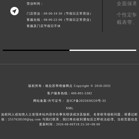
全面保养
营业时间：
青海省玉树藏族自治州结古镇胜利路格拉苏蒂售后服务中心（需提前预约）

门店营业：09:00-19:30（节假日正常营业）
个性定制
陕西省安康市汉滨区金州路格拉苏蒂售后服务中心（需提前预约）
客服在线：08:00-22:00（节假日正常营业）
截表带、
陕西省宝鸡市渭滨区经二路格拉苏蒂售后服务中心（需提前预约）
客服及门店节假日不休
陕西省汉中市汉台区北大街格拉苏蒂售后服务中心（需提前预约）
陕西省商洛市商州区州城街格拉苏蒂售后服务中心（需提前预约）
陕西省铜川市王益区红旗街格拉苏蒂售后服务中心（需提前预约）
陕西省渭南市临渭区东风大街格拉苏蒂售后服务中心（需提前预约）
陕西省咸阳市秦都区沣西新城统一西路与白马河路交汇处格拉苏蒂售后服务中心（需提前预约）
陕西省延安市宝塔区中心街格拉苏蒂售后服务中心（需提前预约）
陕西省榆林市榆阳区长兴路格拉苏蒂售后服务中心（需提前预约）
版权所有：
格拉苏蒂维修网点
Copyright © 2018-2032
新疆维吾尔自治区阿克苏市东大街格拉苏蒂售后服务中心（需提前预约）
客户服务热线：
400-801-5382
网站备案/许可证号： 吉ICP备2025030220号-35
新疆维吾尔自治区阿拉尔市胜利大道格拉苏蒂售后服务中心（需提前预约）
XML
新疆维吾尔自治区阿拉山口市友好路格拉苏蒂售后服务中心（需提前预约）
如权利人或知情人士发现本站内容存在事实错误或涉及版权、名誉权等侵权问题，请通过邮
新疆维吾尔自治区阿勒泰市解放路格拉苏蒂售后服务中心（需提前预约）
箱：2557628530@qq.com 与我们联系，我们将在收到通知后立即依法处理。当前页面信息
更新时间：2026-08-06T18:25:50+08:00
新疆维吾尔自治区阿图什市光明路格拉苏蒂售后服务中心（需提前预约）
新疆维吾尔自治区白杨市军垦路格拉苏蒂售后服务中心（需提前预约）