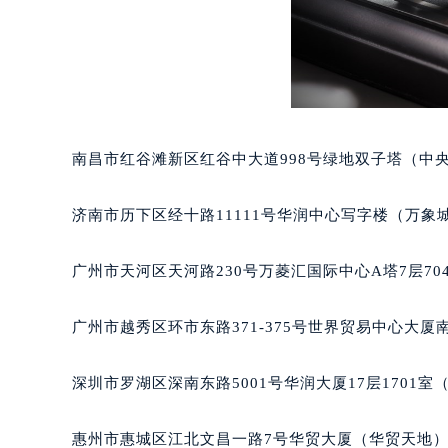
黑龙江省大庆市萨尔图区会战大街格
黑龙江省鹤岗市向阳区红军路格拉苏
黑龙江省黑河市爱辉区中央街格拉苏
黑龙江省鸡西市鸡冠区红军路格拉苏
黑龙江省佳木斯市向阳区长安路格拉
黑龙江省牡丹江市东安区太平路格拉
南昌市红谷滩新区红谷中大道998号绿地双子塔（中央
黑龙江省七台河市桃山区大同街格拉
黑龙江省齐齐哈尔市龙沙区龙华路格
济南市历下区经十路11111号华润中心写字楼（万象城
黑龙江省双鸭山市尖山区新兴大街格
黑龙江省绥化市北林区新华街与康庄
广州市天河区天河路230号万菱汇国际中心A塔7层7
黑龙江省伊春市伊美区通河路格拉苏
吉林省白城市洮北区明仁南街格拉苏
广州市越秀区环市东路371-375号世界贸易中心大厦南
吉林省白山市浑江区浑江大街格拉苏
吉林省吉林市船营区河南街格拉苏蒂
深圳市罗湖区深南东路5001号华润大厦17层1701
吉林省辽源市龙山区人民大街格拉苏
吉林省梅河口市新华街道梅河大街格
惠州市惠城区江北文昌一路7号华贸大厦（华贸天地）1