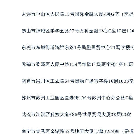
辽宁省沈阳市沈河区中街路137号亨
辽宁省沈阳市沈河区中街路83号亨
大连市中山区人民路15号国际金融大厦7层G室（需
北京市朝阳区建国门外大街甲6号华熙
北京市东城区东长安街1号王府井东方
佛山市禅城区季华五路57号万科金融中心C座12层12
河北省保定市竞秀区朝阳北大街北国
内蒙古自治区阿拉善盟市左旗土尔扈
东莞市东城街道鸿福东路1号民盈国贸中心T1写字楼9
内蒙古自治区巴彦淖尔市临河区新华
内蒙古自治区包头市青山区幸福路甲
无锡市梁溪区人民中路139号恒隆广场写字楼1座11层
内蒙古自治区赤峰市红山区哈达街格
内蒙古自治区鄂尔多斯市东胜区伊金
南通市崇川区工农路57号圆融广场写字楼16层1603
内蒙古自治区呼伦贝尔市海拉尔区中
内蒙古自治区通辽市科尔沁区明仁大
苏州市苏州工业园区星港街199号苏州中心办公楼C座
内蒙古自治区乌海市海勃湾区人民南
内蒙古自治区乌兰察布市集宁区恩和
武汉市江汉区解放大道686号世界贸易大厦38层09
内蒙古自治区锡林郭勒盟市锡林浩特
内蒙古自治区兴安盟市乌兰浩特市兴
南宁市青秀区金湖路59号地王大厦12楼1224室（需