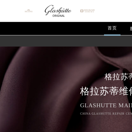
首页
格拉苏
格拉苏蒂维
GLASHUTTE MAI
CHINA GLASHUTTE REPAIR CEN