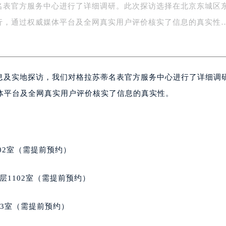
名表官方服务中心进行了详细调研。此次探访选择在北京东城区
字楼1号楼16层1604室（需提前预约）
务中心东塔写字楼（华润万象城）17层1706室（需提前预约）
行，通过权威媒体平台及全网真实用户评价核实了信息的真实性
场办公楼20层2009室（需提前预约）
写字楼A座5层503-5室（需提前预约）
广场写字楼4号楼22层2209室（需提前预约）
网信息及实地探访，我们对格拉苏蒂名表官方服务中心进行了详细调
际中心写字楼8层805室（需提前预约）
易中心写字楼A座13层1304室（需提前预约）
体平台及全网真实用户评价核实了信息的真实性。
绿地双子塔（中央广场）A1座办公楼14层07室（需提前预约）
心写字楼（万象城）15层1508室（需提前预约）
际中心写字楼A塔7层704室（需提前预约）
世界贸易中心大厦南塔写字楼15层07室（需提前预约）
02室（需提前预约）
厦写字楼17层1701室（需提前预约）
厦写字楼1座30层05室（需提前预约）
层1102室（需提前预约）
字楼B座11层1104室（需提前预约）
写字楼15层03室（需提前预约）
03室（需提前预约）
心写字楼24层2406B室（需提前预约）