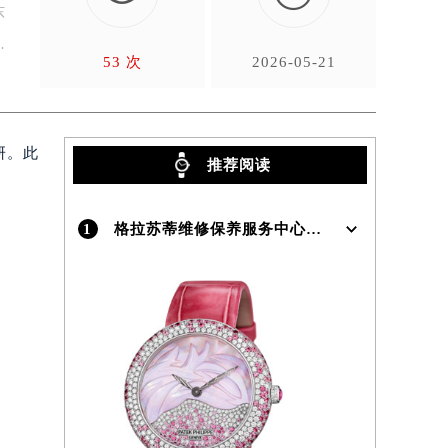
东
。
53 次
2026-05-21
研。此
推荐阅读
1
格拉苏蒂维修保养服务中心介绍 | Glashutte