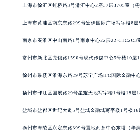
重庆市江北区观音桥步行街2号融恒时
上海市徐汇区虹桥路3号港汇中心2座37层3705室（
长沙市芙蓉区定王台街道建湘路393
郑州市二七区铭功路10号华润大厦写字
上海市黄浦区南京东路299号宏伊国际广场写字楼8层
太原市迎泽区解放路15号亨得利名
沈阳市沈河区中街路137号亨得利名
南京市秦淮区中山南路1号南京中心22层22-C1C2C
沈阳市沈河区中街路83号亨得利名
乌鲁木齐市天山区红山路26号时代广场
常州市新北区龙锦路1590号现代传媒中心5号楼10层
温州市鹿城区锦绣路1067号置信广场
哈尔滨市道里区友谊西路600号富力中
徐州市鼓楼区淮海东路29号苏宁广场IFC国际金融中心
大连市中山区人民路15号国际金融大
佛山市禅城区季华五路57号万科金融中
扬州市邗江区国展路29号星耀天地写字楼1号楼18层1
东莞市东城街道鸿福东路1号民盈国贸
无锡市梁溪区人民中路139号恒隆广场
盐城市盐都区世纪大道5号盐城金融城写字楼1号楼16
南通市崇川区工农路57号圆融广场写字
苏州市苏州工业园区星港街199号苏州
泰州市海陵区永定东路399号置地商务中心东塔（华润
武汉市江汉区解放大道686号世界贸易