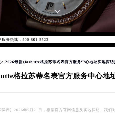
务网络优化升级公告
务热线：400-801-5523
801-5523，服务覆盖中国大陆、香港、澳门、台湾全部区域（非大
新网点地址：
国际中心写字楼D座11层1102室（北京总部）（需提前预约）
字楼W3座6层602室（需提前预约）
波
> 2026最新glashutte格拉苏蒂名表官方服务中心地址实地探
融中心写字楼26层2603室（需提前预约）
lashutte格拉苏蒂名表官方服务中心
2座37层3705室（需提前预约）
际广场写字楼8层806室（需提前预约）
南京中心写字楼22层C1-1室（需提前预约）
中心写字楼5号楼10层1008室（需提前预约）
FC国际金融中心写字楼35层3508室（需提前预约）
保养】2026年5月21日，根据官方官网信息及实地探访，我们
楼1号楼18层1803室（需提前预约）