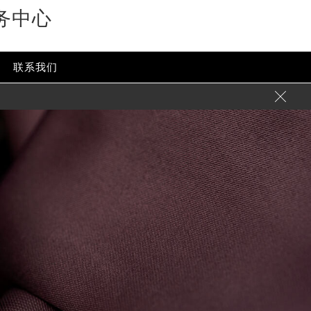
务中心
联系我们
