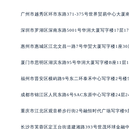
黑龙江省大庆市萨尔图区会战大街格
黑龙江省鹤岗市向阳区红军路格拉苏
广州市越秀区环市东路371-375号世界贸易中心大厦
黑龙江省黑河市爱辉区中央街格拉苏
黑龙江省鸡西市鸡冠区红军路格拉苏
深圳市罗湖区深南东路5001号华润大厦写字楼17层1
黑龙江省佳木斯市向阳区长安路格拉
黑龙江省牡丹江市东安区太平路格拉
惠州市惠城区江北文昌一路7号华贸大厦写字楼1座30
黑龙江省七台河市桃山区大同街格拉
黑龙江省齐齐哈尔市龙沙区龙华路格
厦门市思明区湖滨东路95号华润大厦写字楼B座11层1
黑龙江省双鸭山市尖山区新兴大街格
黑龙江省绥化市北林区新华街与康庄
福州市晋安区横屿路9号东二环泰禾中心写字楼2号楼5
黑龙江省伊春市伊美区通河路格拉苏
吉林省白城市洮北区明仁南街格拉苏
成都市锦江区人民东路6号SAC东原中心写字楼24层2
吉林省白山市浑江区浑江大街格拉苏
吉林省吉林市船营区河南街格拉苏蒂
重庆市江北区观音桥步行街2号融恒时代广场写字楼9层
吉林省辽源市龙山区人民大街格拉苏
吉林省梅河口市新华街道梅河大街格
长沙市芙蓉区定王台街道建湘路393号世茂环球金融中