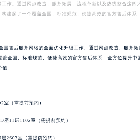
级工作。通过网点改造、服务拓展、流程革新以及热线整合这四
字楼1号楼16层1604室（需提前预约）
务中心东塔写字楼（华润万象城）17层1706室（需提前预约）
，构建起了一个覆盖全国、标准规范、便捷高效的官方售后体系
场办公楼20层2009室（需提前预约）
写字楼A座5层503-5室（需提前预约）
广场写字楼4号楼22层2209室（需提前预约）
成全国售后服务网络的全面优化升级工作。通过网点改造、服务拓
际中心写字楼8层805室（需提前预约）
易中心写字楼A座13层1304室（需提前预约）
覆盖全国、标准规范、便捷高效的官方售后体系，全方位提升中
绿地双子塔（中央广场）A1座办公楼14层07室（需提前预约）
价值。
心写字楼（万象城）15层1508室（需提前预约）
际中心写字楼A塔7层704室（需提前预约）
世界贸易中心大厦南塔写字楼15层07室（需提前预约）
厦写字楼17层1701室（需提前预约）
02室（需提前预约）
厦写字楼1座30层05室（需提前预约）
字楼B座11层1104室（需提前预约）
座11层1102室（需提前预约）
写字楼15层03室（需提前预约）
心写字楼24层2406B室（需提前预约）
层2603室（需提前预约）