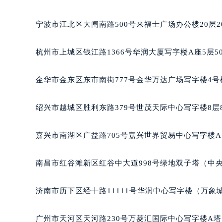
南宁市青秀区金湖路59号地王大厦12
合肥市蜀山区潜山路111号万象城华润
宁波市江北区大闸南路500号来福士广场办公楼20层2
泉州市丰泽区宝洲路729号浦西万达中
青岛市南区山东路6号华润大厦B座2
杭州市上城区钱江路1366号华润大厦写字楼A座5层5
烟台市芝罘区胜利路139号万达金融中
长春市朝阳区西安大路727号中银大厦
金华市金东区东市南街777号金华万达广场写字楼4号楼
贵阳市南明区都司高架桥路33号亨特
昆明市盘龙区北京路928号同德昆明
绍兴市越城区胜利东路379号世茂天际中心写字楼8层
石家庄市长安区中山东路39号勒泰中
西安市碑林区南关正街88号华侨城长
嘉兴市南湖区广益路705号嘉兴世界贸易中心写字楼A座
海口市龙华区金贸东路5号海口华润大厦
唐山市路南区新华东道100号万达广场
南昌市红谷滩新区红谷中大道998号绿地双子塔（中央
台州市椒江区东海大道1800号腾达中
内蒙古自治区呼和浩特市玉泉区大学西
济南市历下区经十路11111号华润中心写字楼（万象城
甘肃省兰州市七里河区西津西路16号兰
重庆市解放碑渝中区民权路28号英利
广州市天河区天河路230号万菱汇国际中心写字楼A塔