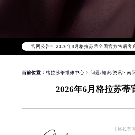
2026年8月格拉苏蒂中国区售后服
2026年8月格拉苏蒂全国官方售后客户服
官网公告>
格拉苏蒂官方全国统一服务热线400-
2026年8月格拉苏蒂售后服务中心最
北京市朝阳区建国门外大街甲6号华熙
北京市东城区东长安街1号东方广场写
当前位置：
格拉苏蒂维修中心
>
问题/知识/资讯
>
南
天津市和平区赤峰道136号天津国际金
2026年6月格拉
上海市徐汇区虹桥路3号港汇中心写字楼
上海市黄浦区南京东路299号宏伊国
南京市秦淮区中山南路1号（新街口）
常州市新北区龙锦路1590号现代传媒
徐州市鼓楼区淮海东路29号苏宁广场I
【格拉苏
扬州市邗江区国展路29号星耀天地写字