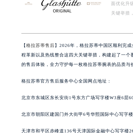
面优化升
盐城市盐都区世纪大道5号盐城金融城写
泰州市海陵区永定东路399号置地商
关键举措
宁波市江北区大闸南路500号来福士广
…
杭州市上城区钱江路1366号华润大厦
金华市金东区东市南街777号金华万达
【
格拉苏蒂售后
】2026年，格拉苏蒂中国区顺利完
绍兴市越城区胜利东路379号世茂天
嘉兴市南湖区广益路705号嘉兴世界贸
程革新以及热线整合这四大关键举措，构建起了一个
南昌市红谷滩新区红谷中大道998号
的售后体验，全力守护每一枚格拉苏蒂腕表的品质与
济南市历下区经十路11111号华润中
广州市天河区天河路230号万菱汇国
格拉苏蒂官方售后服务中心全国网点地址：
广州市越秀区环市东路371-375号
深圳市罗湖区深南东路5001号华润大
北京市东城区东长安街1号东方广场写字楼W3座6层6
惠州市惠城区江北文昌一路7号华贸大
厦门市思明区湖滨东路95号华润大厦写
北京市朝阳区建国门外大街甲6号华熙国际中心写字楼D
福州市鼓楼区五四路128-1号恒力城
成都市锦江区人民东路6号SAC东原中
天津市和平区赤峰道136号天津国际金融中心写字楼26