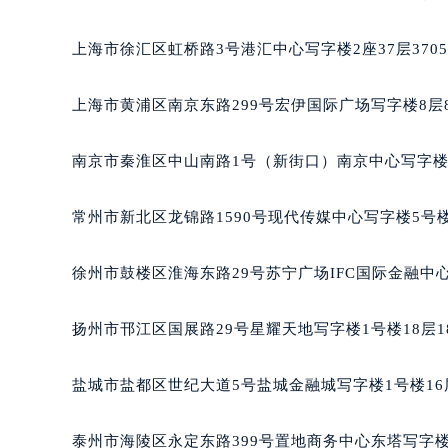
重庆市江北区观音桥步行街2号融恒时
长沙市芙蓉区定王台街道建湘路393
上海市徐汇区虹桥路3号港汇中心写字楼2座37层370
郑州市二七区铭功路10号华润大厦写字
太原市迎泽区解放路15号亨得利名
上海市黄浦区南京东路299号宏伊国际广场写字楼8层
沈阳市沈河区中街路137号亨得利名
沈阳市沈河区中街路83号亨得利名
南京市秦淮区中山南路1号（新街口）南京中心写字楼2
乌鲁木齐市天山区红山路26号时代广场
温州市鹿城区锦绣路1067号置信广场
常州市新北区龙锦路1590号现代传媒中心写字楼5号楼
哈尔滨市道里区友谊西路600号富力中
大连市中山区人民路15号国际金融大
徐州市鼓楼区淮海东路29号苏宁广场IFC国际金融中心
佛山市禅城区季华五路57号万科金融中
东莞市东城街道鸿福东路1号民盈国贸
扬州市邗江区国展路29号星耀天地写字楼1号楼18层1
无锡市梁溪区人民中路139号恒隆广场
南通市崇川区工农路57号圆融广场写字
盐城市盐都区世纪大道5号盐城金融城写字楼1号楼16
苏州市苏州工业园区星港街199号苏州
武汉市江汉区解放大道686号世界贸易
泰州市海陵区永定东路399号置地商务中心东塔写字楼