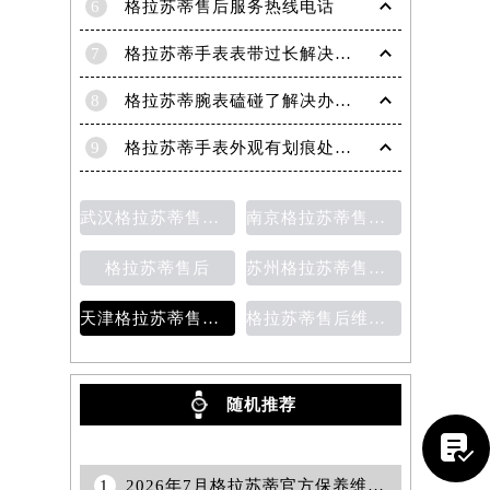
6
格拉苏蒂售后服务热线电话
7
格拉苏蒂手表表带过长解决方法（轻松调整佩戴舒适度指南）
8
格拉苏蒂腕表磕碰了解决办法汇总（日常保养与修复技巧）
9
格拉苏蒂手表外观有划痕处理方法详解（轻松修复爱表的小技巧）
武汉格拉苏蒂售后维修保养费用
南京格拉苏蒂售后维修保养费用说明
格拉苏蒂售后
苏州格拉苏蒂售后维修保养价目表
天津格拉苏蒂售后维修保养费用价目表
格拉苏蒂售后维修保养价目表
随机推荐
提前预约）

1
2026年7月格拉苏蒂官方保养维修综合站搬迁及新增服务点补充公示原文最终发布