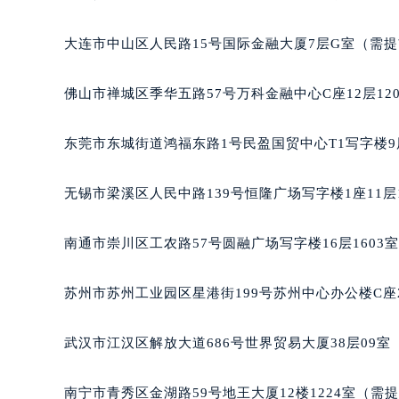
辽宁省沈阳市沈河区中街路137号亨
辽宁省沈阳市沈河区中街路83号亨
大连市中山区人民路15号国际金融大厦7层G室（需
北京市朝阳区建国门外大街甲6号华熙
北京市东城区东长安街1号王府井东方
佛山市禅城区季华五路57号万科金融中心C座12层12
河北省保定市竞秀区朝阳北大街北国
内蒙古自治区阿拉善盟市左旗土尔扈
东莞市东城街道鸿福东路1号民盈国贸中心T1写字楼9
内蒙古自治区巴彦淖尔市临河区新华
内蒙古自治区包头市青山区幸福路甲
无锡市梁溪区人民中路139号恒隆广场写字楼1座11层
内蒙古自治区赤峰市红山区哈达街格
内蒙古自治区鄂尔多斯市东胜区伊金
南通市崇川区工农路57号圆融广场写字楼16层1603
内蒙古自治区呼伦贝尔市海拉尔区中
内蒙古自治区通辽市科尔沁区明仁大
苏州市苏州工业园区星港街199号苏州中心办公楼C座
内蒙古自治区乌海市海勃湾区人民南
内蒙古自治区乌兰察布市集宁区恩和
武汉市江汉区解放大道686号世界贸易大厦38层09
内蒙古自治区锡林郭勒盟市锡林浩特
内蒙古自治区兴安盟市乌兰浩特市兴
南宁市青秀区金湖路59号地王大厦12楼1224室（需