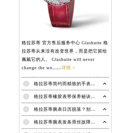
）
格拉苏蒂 官方售后服务中心 Glashutte 格
拉苏蒂从来没有改变世界，而是把它留给
佩戴它的人。 Glashutte will never
change the wo......
详情 >
2
格拉苏蒂简约而精致的手表，Lady Serenade Karree腕表
3
格拉苏蒂橡胶表带保养秘诀：守护彩虹色彩，拒绝老化
4
格拉苏蒂腕表日历脱落？别急，这里有解决妙招
5
格拉苏蒂腕表发条滑丝故障？专业修复技巧大揭秘