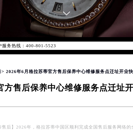
务网络优化升级公告
务热线：400-801-5523
801-5523，服务覆盖中国大陆、香港、澳门、台湾全部区域（非大
新网点地址：
国际中心写字楼D座11层1102室（北京总部）（需提前预约）
字楼W3座6层602室（需提前预约）
阳
> 2026年6月格拉苏蒂官方售后保养中心维修服务点迁址开业
融中心写字楼26层2603室（需提前预约）
苏蒂官方售后保养中心维修服务点迁址
2座37层3705室（需提前预约）
际广场写字楼8层806室（需提前预约）
南京中心写字楼22层C1-1室（需提前预约）
中心写字楼5号楼10层1008室（需提前预约）
FC国际金融中心写字楼35层3508室（需提前预约）
蒂售后】2026年，格拉苏蒂中国区顺利完成全国售后服务网络的
楼1号楼18层1803室（需提前预约）