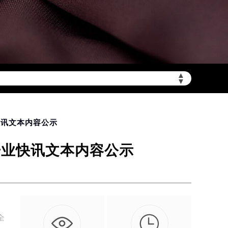
▲
陆需加拨“+86”）
▼
快讯文本内容公示
开业快讯文本内容公示

全