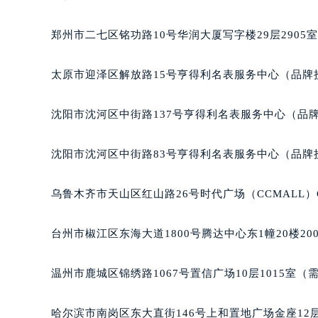
吉林省四平市铁东区紫气大路与南九
吉林省松原市宁江区五环大街格拉苏
郑州市二七区铭功路10号华润大厦写字楼29层2905
吉林省通化市东昌区环通乡江南大街
吉林省延边市延吉市解放路格拉苏蒂
太原市迎泽区解放路15号亨得利名表服务中心（品牌
辽宁省鞍山市铁东区站前街格拉苏蒂
辽宁省本溪市平山区胜利路格拉苏蒂
沈阳市沈河区中街路137号亨得利名表服务中心（品
辽宁省朝阳市双塔区新华路格拉苏蒂
辽宁省丹东市振兴区七经街格拉苏蒂
沈阳市沈河区中街路83号亨得利名表服务中心（品牌
辽宁省抚顺市新抚区东一路格拉苏蒂
辽宁省阜新市海州区解放大街格拉苏
乌鲁木齐市天山区红山路26号时代广场（CCMALL）C
辽宁省葫芦岛市连山区中央路格拉苏
辽宁省锦州市古塔区中央大街格拉苏
台州市椒江区东海大道1800号腾达中心东1幢20楼20
辽宁省辽阳市白塔区新运大街格拉苏
辽宁省盘锦市兴隆台区石油大街格拉
温州市鹿城区锦绣路1067号置信广场10层1015室（
辽宁省铁岭市银州区南马路格拉苏蒂
辽宁省营口市站前区市府路与渤海大
哈尔滨市南岗区东大直街146号上和置地广场金座12层