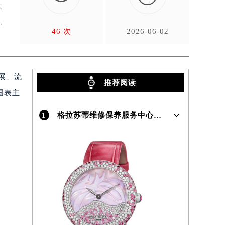
大
，
46 次
2026-06-02
展、流
推荐阅读
国表主
1
格拉苏蒂维修保养服务中心介绍 | Glashutte