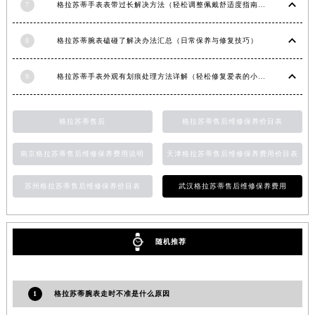
7
格拉苏蒂手表表带过长解决方法（轻松调整佩戴舒适度指南）
安徽省池州市贵池区长江路格拉苏蒂售后服务中心（需提前预约）
安徽省滁州市琅琊区南谯北路格拉苏蒂售后服务中心（需提前预约）
8
格拉苏蒂腕表磕碰了解决办法汇总（日常保养与修复技巧）
安徽省阜阳市颍州区颍州北路格拉苏蒂售后服务中心（需提前预约）
安徽省淮北市相山区淮海路格拉苏蒂售后服务中心（需提前预约）
9
格拉苏蒂手表外观有划痕处理方法详解（轻松修复爱表的小技巧）
安徽省淮南市田家庵区国庆中路格拉苏蒂售后服务中心（需提前预约）
安徽省黄山市屯溪区黄山西路格拉苏蒂售后服务中心（需提前预约）
格拉苏蒂售后
格拉苏蒂售后维修保养价目表
安徽省六安市金安区解放中路格拉苏蒂售后服务中心（需提前预约）
安徽省马鞍山市雨山区湖南西路格拉苏蒂售后服务中心（需提前预约）
南京格拉苏蒂售后维修保养费用说明
天津格拉苏蒂售后维修保养费用价目表
安徽省宿州市埇桥区人民中路格拉苏蒂售后服务中心（需提前预约）
苏州格拉苏蒂售后维修保养价目表
武汉格拉苏蒂售后维修保养费用
安徽省铜陵市铜官区石城大道格拉苏蒂售后服务中心（需提前预约）
安徽省芜湖市镜湖区中山路步行街格拉苏蒂售后服务中心（需提前预约）
安徽省宣城市宣州区叠嶂西路格拉苏蒂售后服务中心（需提前预约）
随机推荐
福建省龙岩市新罗区九一南路格拉苏蒂售后服务中心（需提前预约）
福建省南平市建阳区人民西路格拉苏蒂售后服务中心（需提前预约）
福建省宁德市蕉城区天湖东路格拉苏蒂售后服务中心（需提前预约）
1
格拉苏蒂腕表走时不准是什么原因
福建省莆田市城厢区霞林街道荔华东大道格拉苏蒂售后服务中心（需提前预约）