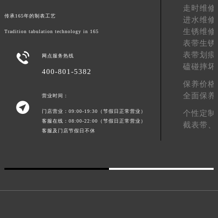
走时维修
江西省九江市浔阳区浔阳路格拉苏蒂售后服务中心（需提前预约）
传承165年的制表工艺
进水维修
江西省南昌市红谷滩新区红谷中大道998号绿地双子塔（中央广场）A1座办公楼14层1407室格拉苏蒂售后服务中心（需提前预约）
生锈维修
Tradition tabulation technology in 165
江西省萍乡市安源区萍安北大道与康庄路交叉口格拉苏蒂售后服务中心（需提前预约）
表带生锈
江西省上饶市信州区滨江西路格拉苏蒂售后服务中心（需提前预约）
表带划痕

网点服务热线
江西省新余市渝水区北湖西路格拉苏蒂售后服务中心（需提前预约）
磕碰摔坏
400-801-5382
江西省宜春市袁州区中山中路格拉苏蒂售后服务中心（需提前预约）
保养价格
江西省鹰潭市月湖区胜利东路格拉苏蒂售后服务中心（需提前预约）
全面保养
营业时间：

山东省德州市德城区东风中路格拉苏蒂售后服务中心（需提前预约）
门店营业：09:00-19:30（节假日正常营业）
个性定制
山东省东营市东营区济南路格拉苏蒂售后服务中心（需提前预约）
客服在线：08:00-22:00（节假日正常营业）
截表带、
客服及门店节假日不休
山东省济南市历下区经十路11111号华润中心写字楼（万象城）15层1508室格拉苏蒂售后服务中心（需提前预约）
山东省济宁市任城区太白楼路格拉苏蒂售后服务中心（需提前预约）
山东省莱芜市文化南路8号银座商城名表维修一楼名表维修格拉苏蒂售后服务中心（需提前预约）
山东省临沂市兰山区解放路格拉苏蒂售后服务中心（需提前预约）
山东省日照市东港区烟台路格拉苏蒂售后服务中心（需提前预约）
山东省泰安市泰山区财源街道泰山大街格拉苏蒂售后服务中心（需提前预约）
山东省威海市环翠区新威海路89号振华商厦一楼名表维修格拉苏蒂售后服务中心（需提前预约）