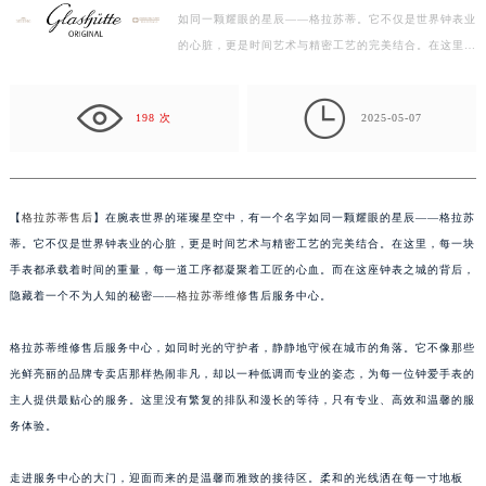
如同一颗耀眼的星辰——格拉苏蒂。它不仅是世界钟表业
扬州市邗江区国展路29号星耀天地写字楼1号楼18层1803室（需提前预约）
的心脏，更是时间艺术与精密工艺的完美结合。在这里，
盐城市盐都区世纪大道5号盐城金融城写字楼1号楼16层1604室（需提前预约）
每一块手表都承载着时间的重量，每一道工序都凝聚着
泰州市海陵区永定东路399号置地商务中心东塔写字楼（华润万象城）17层1706室（需提前预约）
工…

宁波市江北区大闸南路500号来福士广场办公楼20层2009室（需提前预约）
198 次
2025-05-07
杭州市上城区钱江路1366号华润大厦写字楼A座5层503-5室（需提前预约）
金华市金东区东市南街777号金华万达广场写字楼4号楼22层2209室（需提前预约）
绍兴市越城区胜利东路379号世茂天际中心写字楼8层805室（需提前预约）
【
格拉苏蒂售后
】在腕表世界的璀璨星空中，有一个名字如同一颗耀眼的星辰——格拉苏
嘉兴市南湖区广益路705号嘉兴世界贸易中心写字楼A座13层1304室（需提前预约）
蒂。它不仅是世界钟表业的心脏，更是时间艺术与精密工艺的完美结合。在这里，每一块
南昌市红谷滩新区红谷中大道998号绿地双子塔（中央广场）A1座办公楼14层07室（需提前预约）
手表都承载着时间的重量，每一道工序都凝聚着工匠的心血。而在这座钟表之城的背后，
济南市历下区经十路11111号华润中心写字楼（万象城）15层1508室（需提前预约）
隐藏着一个不为人知的秘密——
格拉苏蒂维修
售后服务中心。
广州市天河区天河路230号万菱汇国际中心写字楼A塔7层704室（需提前预约）
格拉苏蒂维修售后服务中心，如同时光的守护者，静静地守候在城市的角落。它不像那些
广州市越秀区环市东路371-375号世界贸易中心大厦南塔写字楼15层07室（需提前预约）
光鲜亮丽的品牌专卖店那样热闹非凡，却以一种低调而专业的姿态，为每一位钟爱手表的
深圳市罗湖区深南东路5001号华润大厦写字楼17层1701室（需提前预约）
主人提供最贴心的服务。这里没有繁复的排队和漫长的等待，只有专业、高效和温馨的服
惠州市惠城区江北文昌一路7号华贸大厦写字楼1座30层05室（需提前预约）
务体验。
厦门市思明区湖滨东路95号华润大厦写字楼B座11层1104室（需提前预约）
福州市鼓楼区五四路128-1号恒力城写字楼15层03室（需提前预约）
走进服务中心的大门，迎面而来的是温馨而雅致的接待区。柔和的光线洒在每一寸地板