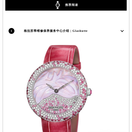
推荐阅读
辽宁省营口市站前区市府路与渤海大街交叉口格拉苏蒂售后服务中心（需提前预约）
辽宁省沈阳市沈河区中街路137号亨得利名表维修授权店1楼格拉苏蒂售后服务中心（需提前预约）
辽宁省沈阳市沈河区中街路83号亨得利名表维修授权店1楼格拉苏蒂售后服务中心（需提前预约）
北京市朝阳区建国门外大街甲6号华熙国际中心D座11层1102室格拉苏蒂售后服务中心（北京总部）（需提前预约）
1
格拉苏蒂维修保养服务中心介绍 | Glashutte
北京市东城区东长安街1号王府井东方广场W3座6层602室格拉苏蒂售后服务中心（需提前预约）
河北省保定市竞秀区朝阳北大街北国先天下格拉苏蒂售后服务中心（需提前预约）
内蒙古自治区阿拉善盟市左旗土尔扈特大街格拉苏蒂售后服务中心（需提前预约）
内蒙古自治区巴彦淖尔市临河区新华街格拉苏蒂售后服务中心（需提前预约）
内蒙古自治区包头市青山区幸福路甲3号王府井百货名表维修格拉苏蒂售后服务中心（需提前预约）
内蒙古自治区赤峰市红山区哈达街格拉苏蒂售后服务中心（需提前预约）
内蒙古自治区鄂尔多斯市东胜区伊金霍洛街格拉苏蒂售后服务中心（需提前预约）
内蒙古自治区呼伦贝尔市海拉尔区中央街格拉苏蒂售后服务中心（需提前预约）
内蒙古自治区通辽市科尔沁区明仁大街格拉苏蒂售后服务中心（需提前预约）
内蒙古自治区乌海市海勃湾区人民南路格拉苏蒂售后服务中心（需提前预约）
内蒙古自治区乌兰察布市集宁区恩和大街格拉苏蒂售后服务中心（需提前预约）
内蒙古自治区锡林郭勒盟市锡林浩特市光明街与额尔敦路交叉口格拉苏蒂售后服务中心（需提前预约）