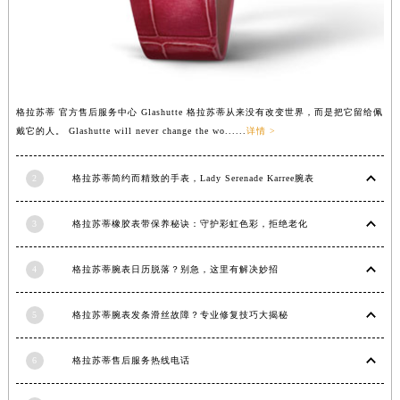
内蒙古自治区兴安盟市乌兰浩特市兴安大街格拉苏蒂售后服务中心（需提前预约）
山西省大同市平城区迎宾街格拉苏蒂售后服务中心（需提前预约）
山西省晋城市城区黄华街格拉苏蒂售后服务中心（需提前预约）
山西省晋中市榆次区顺城街格拉苏蒂售后服务中心（需提前预约）
格拉苏蒂 官方售后服务中心 Glashutte 格拉苏蒂从来没有改变世界，而是把它留给佩
山西省临汾市尧都区解放路格拉苏蒂售后服务中心（需提前预约）
戴它的人。 Glashutte will never change the wo......
详情 >
山西省吕梁市离石区永宁中路与建设街交叉口格拉苏蒂售后服务中心（需提前预约）
山西省朔州市朔城区怡西路与鄯阳西街交汇处格拉苏蒂售后服务中心（需提前预约）
2
格拉苏蒂简约而精致的手表，Lady Serenade Karree腕表
山西省忻州市忻府区和平东街与七一南路交叉口格拉苏蒂售后服务中心（需提前预约）
山西省阳泉市郊区平阳东街与新城大道交叉口格拉苏蒂售后服务中心（需提前预约）
3
格拉苏蒂橡胶表带保养秘诀：守护彩虹色彩，拒绝老化
山西省运城市盐湖区河东街格拉苏蒂售后服务中心（需提前预约）
山西省长治市潞州区英雄中路格拉苏蒂售后服务中心（需提前预约）
4
格拉苏蒂腕表日历脱落？别急，这里有解决妙招
山西省太原市迎泽区迎泽街道解放路15号亨得利名表维修授权店3楼格拉苏蒂售后服务中心（需提前预约）
5
格拉苏蒂腕表发条滑丝故障？专业修复技巧大揭秘
天津市和平区赤峰道136号天津国际金融中心26层2603室格拉苏蒂售后服务中心（需提前预约）
安徽省安庆市迎江区人民路格拉苏蒂售后服务中心（需提前预约）
6
格拉苏蒂售后服务热线电话
安徽省蚌埠市蚌山区淮河路格拉苏蒂售后服务中心（需提前预约）
安徽省亳州市谯城区魏武大道格拉苏蒂售后服务中心（需提前预约）