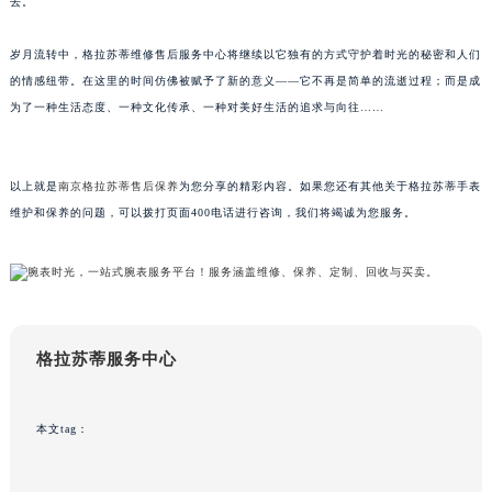
去。
重庆市解放碑渝中区民权路28号英利国际金融中心写字楼20层01室（需提前预约）
黑龙江省大庆市萨尔图区会战大街格拉苏蒂售后服务中心（需提前预约）
岁月流转中，格拉苏蒂维修售后服务中心将继续以它独有的方式守护着时光的秘密和人们
的情感纽带。在这里的时间仿佛被赋予了新的意义——它不再是简单的流逝过程；而是成
黑龙江省鹤岗市向阳区红军路格拉苏蒂售后服务中心（需提前预约）
为了一种生活态度、一种文化传承、一种对美好生活的追求与向往……
黑龙江省黑河市爱辉区中央街格拉苏蒂售后服务中心（需提前预约）
黑龙江省鸡西市鸡冠区红军路格拉苏蒂售后服务中心（需提前预约）
黑龙江省佳木斯市向阳区长安路格拉苏蒂售后服务中心（需提前预约）
以上就是
南京格拉苏蒂售后保养
为您分享的精彩内容。如果您还有其他关于格拉苏蒂手表
黑龙江省牡丹江市东安区太平路格拉苏蒂售后服务中心（需提前预约）
维护和保养的问题，可以拨打页面400电话进行咨询，我们将竭诚为您服务。
黑龙江省七台河市桃山区大同街格拉苏蒂售后服务中心（需提前预约）
黑龙江省齐齐哈尔市龙沙区龙华路格拉苏蒂售后服务中心（需提前预约）
黑龙江省双鸭山市尖山区新兴大街格拉苏蒂售后服务中心（需提前预约）
黑龙江省绥化市北林区新华街与康庄路交叉口格拉苏蒂售后服务中心（需提前预约）
格拉苏蒂服务中心
黑龙江省伊春市伊美区通河路格拉苏蒂售后服务中心（需提前预约）
吉林省白城市洮北区明仁南街格拉苏蒂售后服务中心（需提前预约）
吉林省白山市浑江区浑江大街格拉苏蒂售后服务中心（需提前预约）
本文tag：
吉林省吉林市船营区河南街格拉苏蒂售后服务中心（需提前预约）
吉林省辽源市龙山区人民大街格拉苏蒂售后服务中心（需提前预约）