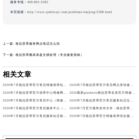
服务专线：
400-801-5382
吉林省梅河口市新华街道梅河大街格拉苏蒂售后服务中心（需提前预约）
本页链接：
http://www.sjmbwxjt.com/problems/nanjing/5398.html
吉林省四平市铁东区紫气大路与南九经街交汇处格拉苏蒂售后服务中心（需提前预约）
吉林省松原市宁江区五环大街格拉苏蒂售后服务中心（需提前预约）
吉林省通化市东昌区环通乡江南大街格拉苏蒂售后服务中心（需提前预约）
吉林省延边市延吉市解放路格拉苏蒂售后服务中心（需提前预约）
上一篇:
格拉苏蒂服务网点电话怎么找
辽宁省鞍山市铁东区站前街格拉苏蒂售后服务中心（需提前预约）
下一篇:
格拉苏蒂腕表表盘生锈处理（专业修复指南）
辽宁省本溪市平山区胜利路格拉苏蒂售后服务中心（需提前预约）
辽宁省朝阳市双塔区新华路格拉苏蒂售后服务中心（需提前预约）
相关文章
辽宁省丹东市振兴区七经街格拉苏蒂售后服务中心（需提前预约）
辽宁省抚顺市新抚区东一路格拉苏蒂售后服务中心（需提前预约）
2026年7月格拉苏蒂官方售后维修保养站点清单补充最终版文本（搬迁新开）
2026年7月格拉苏蒂官方售后网点变动速查（搬迁及新增）
2026年7月格拉苏蒂官方保养中心维修网点搬迁及新增补充完整公示原文发布
2026最新glashutte格拉苏蒂名表官方维修保养服务点地址调研报告
辽宁省阜新市海州区解放大街格拉苏蒂售后服务中心（需提前预约）
2026年7月格拉苏蒂官方售后中心（维修保养）网点迁移及增设补充速报文件发布
2026年7月格拉苏蒂官方售后服务站迁址与新设网点正式通告
辽宁省葫芦岛市连山区中央路格拉苏蒂售后服务中心（需提前预约）
2026年7月格拉苏蒂官方售后服务中心（维修）迁址及新增保养网点
2026年7月官方最终发布文本：格拉苏蒂售后维修保养中心搬迁与新增
辽宁省锦州市古塔区中央大街格拉苏蒂售后服务中心（需提前预约）
2026年7月格拉苏蒂官方售后服务站迁移与新店开业温馨提示
2026年7月格拉苏蒂官方维修保养综合服务点最新动态补充确认发布完毕
辽宁省辽阳市白塔区新运大街格拉苏蒂售后服务中心（需提前预约）
辽宁省盘锦市兴隆台区石油大街格拉苏蒂售后服务中心（需提前预约）
辽宁省铁岭市银州区南马路格拉苏蒂售后服务中心（需提前预约）