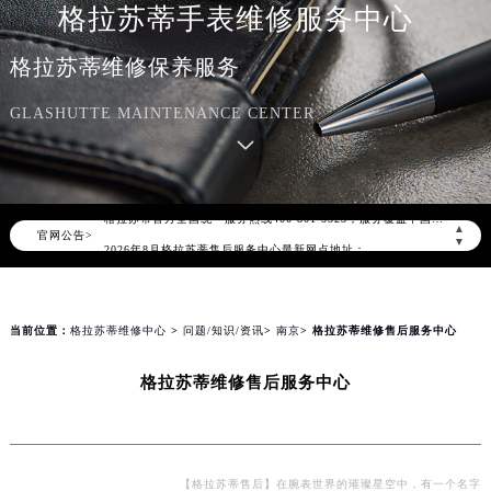
格拉苏蒂手表维修服务中心
格拉苏蒂维修保养服务
GLASHUTTE MAINTENANCE CENTER
2026年8月格拉苏蒂中国区售后服务网络优化升级公告
2026年8月格拉苏蒂全国官方售后客户服务热线：400-801-5523
格拉苏蒂官方全国统一服务热线400-801-5523，服务覆盖中国大陆、香港、澳门、台湾全部区域（非大陆需加拨“+86”）
▲
官网公告>
2026年8月格拉苏蒂售后服务中心最新网点地址：
▼
北京市朝阳区建国门外大街甲6号华熙国际中心写字楼D座11层1102室（北京总部）（需提前预约）
北京市东城区东长安街1号东方广场写字楼W3座6层602室（需提前预约）
天津市和平区赤峰道136号天津国际金融中心写字楼26层2603室（需提前预约）
当前位置：
格拉苏蒂维修中心
>
问题/知识/资讯
>
南京
> 格拉苏蒂维修售后服务中心
上海市徐汇区虹桥路3号港汇中心写字楼2座37层3705室（需提前预约）
格拉苏蒂维修售后服务中心
上海市黄浦区南京东路299号宏伊国际广场写字楼8层806室（需提前预约）
南京市秦淮区中山南路1号（新街口）南京中心写字楼22层C1-1室（需提前预约）
常州市新北区龙锦路1590号现代传媒中心写字楼5号楼10层1008室（需提前预约）
徐州市鼓楼区淮海东路29号苏宁广场IFC国际金融中心写字楼35层3508室（需提前预约）
【格拉苏蒂售后】在腕表世界的璀璨星空中，有一个名字