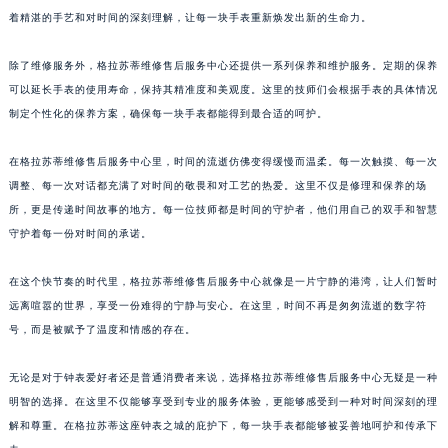
着精湛的手艺和对时间的深刻理解，让每一块手表重新焕发出新的生命力。
武汉市江汉区解放大道686号世界贸易大厦38层09室（需提前预约）
南宁市青秀区金湖路59号地王大厦12楼1224室（需提前预约）
除了维修服务外，格拉苏蒂维修售后服务中心还提供一系列保养和维护服务。定期的保养
合肥市蜀山区潜山路111号万象城华润大厦B座12楼03室（需提前预约）
可以延长手表的使用寿命，保持其精准度和美观度。这里的技师们会根据手表的具体情况
泉州市丰泽区宝洲路729号浦西万达中心写字楼A座7楼709室（需提前预约）
制定个性化的保养方案，确保每一块手表都能得到最合适的呵护。
青岛市南区山东路6号华润大厦B座22层04室（需提前预约）
烟台市芝罘区胜利路139号万达金融中心A座907室（需提前预约）
在格拉苏蒂维修售后服务中心里，时间的流逝仿佛变得缓慢而温柔。每一次触摸、每一次
调整、每一次对话都充满了对时间的敬畏和对工艺的热爱。这里不仅是修理和保养的场
长春市朝阳区西安大路727号中银大厦A座(旺进大厦)18层09室（需提前预约）
所，更是传递时间故事的地方。每一位技师都是时间的守护者，他们用自己的双手和智慧
贵阳市南明区都司高架桥路33号亨特国际金融中心14楼14D（需提前预约）
守护着每一份对时间的承诺。
昆明市盘龙区北京路928号同德昆明广场写字楼10层06室（需提前预约）
石家庄市长安区中山东路39号勒泰中心写字楼B座13层07室（需提前预约）
在这个快节奏的时代里，格拉苏蒂维修售后服务中心就像是一片宁静的港湾，让人们暂时
西安市碑林区南关正街88号华侨城长安国际中心E座6楼10室（需提前预约）
远离喧嚣的世界，享受一份难得的宁静与安心。在这里，时间不再是匆匆流逝的数字符
海口市龙华区金贸东路5号海口华润大厦B座17层1707室（需提前预约）
号，而是被赋予了温度和情感的存在。
唐山市路南区新华东道100号万达广场写字楼A座10层1002室（需提前预约）
无论是对于钟表爱好者还是普通消费者来说，选择格拉苏蒂维修售后服务中心无疑是一种
台州市椒江区东海大道1800号腾达中心东1幢20楼2002室（需提前预约）
明智的选择。在这里不仅能够享受到专业的服务体验，更能够感受到一种对时间深刻的理
内蒙古自治区呼和浩特市玉泉区大学西街70号华润万象城写字楼（鄂尔多斯大厦）23层2326室（需提前预约）
解和尊重。在格拉苏蒂这座钟表之城的庇护下，每一块手表都能够被妥善地呵护和传承下
甘肃省兰州市七里河区西津西路16号兰州中心写字楼21层2102室（需提前预约）