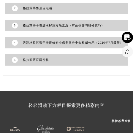
福建省三明市三元区东乾二路格拉苏蒂售后服务中心（需提前预约）
2
格拉苏蒂售后点电话
福建省漳州市龙文区步港路格拉苏蒂售后服务中心（需提前预约）
江苏省常州市新北区龙锦路1590号现代传媒中心5号楼10层1008室格拉苏蒂售后服务中心（需提前预约）
3
格拉苏蒂手表进水解决方法汇总（有效保养与维修技巧）
江苏省淮安市清江浦区淮海北路格拉苏蒂售后服务中心（需提前预约）

江苏省连云港市海州区通灌北路格拉苏蒂售后服务中心（需提前预约）
4
天津格拉苏蒂手表维修专业保养服务中心权威公示（2026年7月最新）
江苏省南京市秦淮区中山南路1号南京中心22层22-C1-C3室格拉苏蒂售后服务中心（需提前预约）

江苏省宿迁市宿城区西湖路格拉苏蒂售后服务中心（需提前预约）
5
格拉苏蒂官网价格
江苏省泰州市海陵区永定东路399号置地商务中心东塔（华润万象城）17层1706室格拉苏蒂售后服务中心（需提前预约）
江苏省徐州市鼓楼区淮海东路29号苏宁广场IFC国际金融中心35层3508室格拉苏蒂售后服务中心（需提前预约）
江苏省盐城市盐都区世纪大道5号盐城金融城写字楼1号楼16层1604室格拉苏蒂售后服务中心（需提前预约）
江苏省扬州市邗江区国展路29号星耀天地写字楼1号楼18层1803室格拉苏蒂售后服务中心（需提前预约）
江苏省镇江市京口区中山东路格拉苏蒂售后服务中心（需提前预约）
轻轻滑动下方栏目探索更多精彩内容
江西省抚州市临川区赣东大道格拉苏蒂售后服务中心（需提前预约）
江西省赣州市章贡区文清路格拉苏蒂售后服务中心（需提前预约）
格拉苏蒂全面
江西省吉安市吉州区井冈山大道格拉苏蒂售后服务中心（需提前预约）
江西省景德镇市珠山区珠山中路格拉苏蒂售后服务中心（需提前预约）