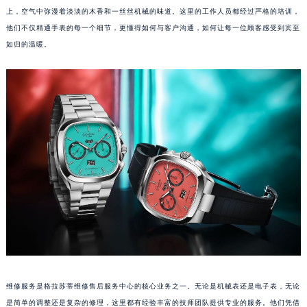
上，空气中弥漫着淡淡的木香和一丝丝机械的味道。这里的工作人员都经过严格的培训，
成都市锦江区人民东路6号SAC东原中心写字楼24层2406B室（需提前预约）
他们不仅精通手表的每一个细节，更懂得如何与客户沟通，如何让每一位顾客感受到宾至
重庆市江北区观音桥步行街2号融恒时代广场写字楼9层902室（需提前预约）
如归的温暖。
长沙市芙蓉区定王台街道建湘路393号世茂环球金融中心写字楼（芙蓉广场）10层13室（需提前预约）
郑州市二七区铭功路10号华润大厦写字楼29层2905室（需提前预约）
太原市迎泽区解放路15号亨得利名表服务中心（品牌授权店）3层整层（需提前预约）
沈阳市沈河区中街路137号亨得利名表服务中心（品牌授权店）1层整层（需提前预约）
沈阳市沈河区中街路83号亨得利名表服务中心（品牌授权店）1层整层（需提前预约）
乌鲁木齐市天山区红山路26号时代广场（CCMALL）C座17层17-B（需提前预约）
温州市鹿城区锦绣路1067号置信广场10层1015室（需提前预约）
哈尔滨市道里区友谊西路600号富力中心T2座写字楼29层03室（需提前预约）
大连市中山区人民路15号国际金融大厦7层G室（需提前预约）
佛山市禅城区季华五路57号万科金融中心C座12层1205室（需提前预约）
东莞市东城街道鸿福东路1号民盈国贸中心T1写字楼9层907室（需提前预约）
无锡市梁溪区人民中路139号恒隆广场写字楼1座11层1104室（需提前预约）
南通市崇川区工农路57号圆融广场写字楼16层1603室（需提前预约）
维修服务是格拉苏蒂维修售后服务中心的核心业务之一。无论是机械表还是电子表，无论
苏州市苏州工业园区星港街199号苏州中心办公楼C座22层08室（需提前预约）
是简单的调整还是复杂的修理，这里都有经验丰富的技师团队提供专业的服务。他们凭借