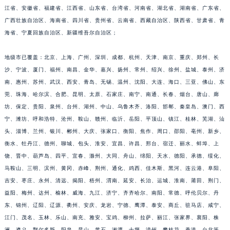
江省、安徽省、福建省、江西省、山东省、台湾省、河南省、湖北省、湖南省、广东省、
福建省莆田市城厢区霞林街道荔华东大道格拉苏蒂售后服务中心（需提前预约）
广西壮族自治区、海南省、四川省、贵州省、云南省、西藏自治区、陕西省、甘肃省、青
福建省三明市三元区东乾二路格拉苏蒂售后服务中心（需提前预约）
海省、宁夏回族自治区、新疆维吾尔自治区；
福建省漳州市龙文区步港路格拉苏蒂售后服务中心（需提前预约）
江苏省常州市新北区龙锦路1590号现代传媒中心5号楼10层1008室格拉苏蒂售后服务中心（需提前预约）
地级市已覆盖：北京、上海、广州、深圳、成都、杭州、天津、南京、重庆、郑州、长
江苏省淮安市清江浦区淮海北路格拉苏蒂售后服务中心（需提前预约）
沙、宁波、厦门、福州、南昌、金华、嘉兴、扬州、常州、绍兴、徐州、盐城、泰州、济
江苏省连云港市海州区通灌北路格拉苏蒂售后服务中心（需提前预约）
南、惠州、苏州、武汉、西安、青岛、无锡、温州、沈阳、大连、海口、三亚、佛山、东
莞、珠海、哈尔滨、合肥、昆明、太原、石家庄、南宁、南通、长春、烟台、唐山、廊
江苏省南京市秦淮区中山南路1号南京中心22层22-C1-C3室格拉苏蒂售后服务中心（需提前预约）
坊、保定、贵阳、泉州、台州、湖州、中山、乌鲁木齐、洛阳、邯郸、秦皇岛、澳门、西
江苏省宿迁市宿城区西湖路格拉苏蒂售后服务中心（需提前预约）
宁、潍坊、呼和浩特、沧州、鞍山、赣州、临沂、岳阳、平顶山、镇江、桂林、芜湖、汕
江苏省泰州市海陵区永定东路399号置地商务中心东塔（华润万象城）17层1706室格拉苏蒂售后服务中心（需提前预约）
头、淄博、兰州、银川、郴州、大庆、张家口、衡阳、焦作、周口、邵阳、亳州、新乡、
江苏省徐州市鼓楼区淮海东路29号苏宁广场IFC国际金融中心35层3508室格拉苏蒂售后服务中心（需提前预约）
衡水、牡丹江、德州、聊城、包头、淮安、宜昌、许昌、邢台、宿迁、丽水、蚌埠、上
江苏省盐城市盐都区世纪大道5号盐城金融城写字楼1号楼16层1604室格拉苏蒂售后服务中心（需提前预约）
饶、晋中、葫芦岛、四平、宜春、滁州、大同、舟山、绵阳、天水、德阳、承德、绥化、
江苏省扬州市邗江区国展路29号星耀天地写字楼1号楼18层1803室格拉苏蒂售后服务中心（需提前预约）
马鞍山、三明、滨州、黄冈、赤峰、荆州、通化、鸡西、佳木斯、黑河、连云港、阜阳、
吉安、枣庄、永州、清远、揭阳、梧州、渭南、延安、长治、运城、淮南、莆田、荆门、
江苏省镇江市京口区中山东路格拉苏蒂售后服务中心（需提前预约）
益阳、梅州、达州、榆林、威海、九江、济宁、齐齐哈尔、南阳、常德、呼伦贝尔、丹
江西省抚州市临川区赣东大道格拉苏蒂售后服务中心（需提前预约）
东、锦州、辽阳、辽源、衢州、安庆、龙岩、宁德、鹰潭、泰安、商丘、驻马店、咸宁、
江西省赣州市章贡区文清路格拉苏蒂售后服务中心（需提前预约）
江门、茂名、玉林、乐山、南充、雅安、宝鸡、柳州、拉萨、丽江、张家界、襄阳、株
江西省吉安市吉州区井冈山大道格拉苏蒂售后服务中心（需提前预约）
洲、遵义、鄂尔多斯、阳泉、昆山、黄石、湘潭、十堰、漳州、攀枝花、香港、台北等，