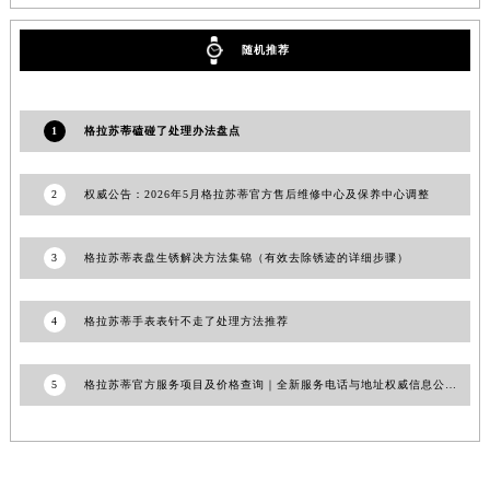
河南省信阳市浉河区东方红大道格拉苏蒂售后服务中心（需提前预约）
随机推荐
河南省许昌市魏都区建安大道与八龙路交叉口格拉苏蒂售后服务中心（需提前预约）
河南省郑州市二七区民主路10号华润大厦29层2905室格拉苏蒂售后服务中心（需提前预约）
河南省周口市川汇区七一路格拉苏蒂售后服务中心（需提前预约）
1
格拉苏蒂磕碰了处理办法盘点
河南省驻马店市驿城区乐山大道与置地大道交叉口格拉苏蒂售后服务中心（需提前预约）
湖北省鄂州市鄂城区文星大道格拉苏蒂售后服务中心（需提前预约）
2
权威公告：2026年5月格拉苏蒂官方售后维修中心及保养中心调整
湖北省黄冈市黄州区赤壁大道格拉苏蒂售后服务中心（需提前预约）
湖北省黄石市黄石港区武汉路格拉苏蒂售后服务中心（需提前预约）
3
格拉苏蒂表盘生锈解决方法集锦（有效去除锈迹的详细步骤）
湖北省荆门市东宝中天街步行街格拉苏蒂售后服务中心（需提前预约）
湖北省荆州市荆州区荆中路格拉苏蒂售后服务中心（需提前预约）
4
格拉苏蒂手表表针不走了处理方法推荐
湖北省十堰市茅箭区人民北路格拉苏蒂售后服务中心（需提前预约）
湖北省随州市曾都区青年路格拉苏蒂售后服务中心（需提前预约）
5
格拉苏蒂官方服务项目及价格查询｜全新服务电话与地址权威信息公告（2026年7月最新）
湖北省咸宁市咸安区长安大道格拉苏蒂售后服务中心（需提前预约）
湖北省襄阳市樊城区长虹路与人民路交叉口格拉苏蒂售后服务中心（需提前预约）
湖北省孝感市孝南区复兴大道格拉苏蒂售后服务中心（需提前预约）
湖北省宜昌市西陵区夷陵大道与港窑路格拉苏蒂售后服务中心（需提前预约）