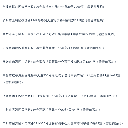
甘肃省兰州市七里河区西津西路16号兰州中心写字楼21层2102室（需提前预约）
宁波市江北区大闸南路500号来福士广场办公楼20层2009室（需提前预约）
重庆市解放碑渝中区民权路28号英利国际金融中心写字楼20层01室（需提前预约）
杭州市上城区钱江路1366号华润大厦写字楼A座5层503-5室（需提前预约）
黑龙江省大庆市萨尔图区会战大街格拉苏蒂售后服务中心（需提前预约）
黑龙江省鹤岗市向阳区红军路格拉苏蒂售后服务中心（需提前预约）
金华市金东区东市南街777号金华万达广场写字楼4号楼22层2209室（需提前预约）
黑龙江省黑河市爱辉区中央街格拉苏蒂售后服务中心（需提前预约）
黑龙江省鸡西市鸡冠区红军路格拉苏蒂售后服务中心（需提前预约）
绍兴市越城区胜利东路379号世茂天际中心写字楼8层805室（需提前预约）
黑龙江省佳木斯市向阳区长安路格拉苏蒂售后服务中心（需提前预约）
黑龙江省牡丹江市东安区太平路格拉苏蒂售后服务中心（需提前预约）
嘉兴市南湖区广益路705号嘉兴世界贸易中心写字楼A座13层1304室（需提前预约）
黑龙江省七台河市桃山区大同街格拉苏蒂售后服务中心（需提前预约）
南昌市红谷滩新区红谷中大道998号绿地双子塔（中央广场）A1座办公楼14层14-07室
黑龙江省齐齐哈尔市龙沙区龙华路格拉苏蒂售后服务中心（需提前预约）
（需提前预约）
黑龙江省双鸭山市尖山区新兴大街格拉苏蒂售后服务中心（需提前预约）
黑龙江省绥化市北林区新华街与康庄路交叉口格拉苏蒂售后服务中心（需提前预约）
济南市历下区经十路11111号华润中心写字楼（万象城）15层1508室（需提前预约）
黑龙江省伊春市伊美区通河路格拉苏蒂售后服务中心（需提前预约）
吉林省白城市洮北区明仁南街格拉苏蒂售后服务中心（需提前预约）
广州市天河区天河路230号万菱汇国际中心A塔7层704室（需提前预约）
吉林省白山市浑江区浑江大街格拉苏蒂售后服务中心（需提前预约）
广州市越秀区环市东路371-375号世界贸易中心大厦南塔写字楼15层07室（需提前预约）
吉林省吉林市船营区河南街格拉苏蒂售后服务中心（需提前预约）