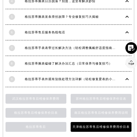
4
格拉苏蒂腕表日历脱落？别急，这里有解决妙招
香港特别行政区金钟区中西区金钟道格拉苏蒂售后服务中心（需提前预约）
香港特别行政区九龙区油尖旺区弥敦道格拉苏蒂售后服务中心（需提前预约）
5
格拉苏蒂腕表发条滑丝故障？专业修复技巧大揭秘
香港特别行政区铜锣湾区湾仔区轩尼诗道格拉苏蒂售后服务中心（需提前预约）
河南省安阳市文峰区解放大道格拉苏蒂售后服务中心（需提前预约）
6
格拉苏蒂售后服务热线电话
河南省鹤壁市淇滨区九州路格拉苏蒂售后服务中心（需提前预约）

7
格拉苏蒂手表表带过长解决方法（轻松调整佩戴舒适度指南）
河南省济源市沁园街道济水大道格拉苏蒂售后服务中心（需提前预约）
河南省焦作市解放区解放路格拉苏蒂售后服务中心（需提前预约）

8
格拉苏蒂腕表磕碰了解决办法汇总（日常保养与修复技巧）
河南省开封市鼓楼区中山路格拉苏蒂售后服务中心（需提前预约）
河南省洛阳市西工区中州中路与解放路交叉口格拉苏蒂售后服务中心（需提前预约）
9
格拉苏蒂手表外观有划痕处理方法详解（轻松修复爱表的小技巧）
河南省漯河市源汇区交通路格拉苏蒂售后服务中心（需提前预约）
河南省南阳市宛城区范蠡东路与南都路交叉口格拉苏蒂售后服务中心（需提前预约）
武汉格拉苏蒂售后维修保养费用
苏州格拉苏蒂售后维修保养价目表
河南省平顶山市卫东区建设路格拉苏蒂售后服务中心（需提前预约）
河南省濮阳市大华龙区开州路绿城路交叉口格拉苏蒂售后服务中心（需提前预约）
格拉苏蒂售后维修保养价目表
南京格拉苏蒂售后维修保养费用说明
河南省三门峡市湖滨区和平路格拉苏蒂售后服务中心（需提前预约）
河南省商丘市梁园区神火大道格拉苏蒂售后服务中心（需提前预约）
格拉苏蒂售后
天津格拉苏蒂售后维修保养费用价目表
河南省新乡市红旗区人民路格拉苏蒂售后服务中心（需提前预约）