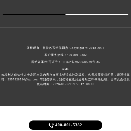
甘肃省合作市人民街格拉苏蒂售后服务中心（需提前预约）
甘肃省嘉峪关市雄关区新华中路格拉苏蒂售后服务中心（需提前预约）
甘肃省金昌市金川区北京路格拉苏蒂售后服务中心（需提前预约）
甘肃省酒泉市肃州区西大街格拉苏蒂售后服务中心（需提前预约）
甘肃省临夏市城南街道团结路格拉苏蒂售后服务中心（需提前预约）
甘肃省陇南市武都区人民路格拉苏蒂售后服务中心（需提前预约）
版权所有：
格拉苏蒂维修网点
Copyright © 2018-2032
甘肃省平凉市崆峒区西大街格拉苏蒂售后服务中心（需提前预约）
客户服务热线：
400-801-5382
网站备案/许可证号： 吉ICP备2025030220号-35
甘肃省庆阳市西峰区南大街格拉苏蒂售后服务中心（需提前预约）
XML
甘肃省天水市秦州区民主路格拉苏蒂售后服务中心（需提前预约）
如权利人或知情人士发现本站内容存在事实错误或涉及版权、名誉权等侵权问题，请通过邮
甘肃省武威市凉州区迎宾路格拉苏蒂售后服务中心（需提前预约）
箱：2557628530@qq.com 与我们联系，我们将在收到通知后立即依法处理。当前页面信息
更新时间：2026-08-06T19:59:12+08:00
甘肃省张掖市甘州区民乐北路格拉苏蒂售后服务中心（需提前预约）
宁夏回族自治区固原市原州区文化街格拉苏蒂售后服务中心（需提前预约）
宁夏回族自治区石嘴山市大武口区贺兰山路格拉苏蒂售后服务中心（需提前预约）
宁夏回族自治区吴忠市利通区开元大道格拉苏蒂售后服务中心（需提前预约）
宁夏回族自治区银川市兴庆区新华东路97号新百中心C馆一层C1-18号商铺格拉苏蒂售后服务中心（需提前预约）

400-801-5382
宁夏回族自治区中卫市沙坡头区鼓楼东街格拉苏蒂售后服务中心（需提前预约）