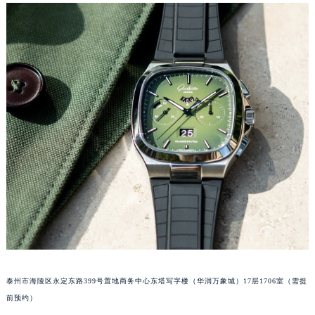
苏州市苏州工业园区星港街199号苏州中心办公楼C座22层08室（需提前预约）
武汉市江汉区解放大道686号世界贸易大厦38层09室（需提前预约）
南宁市青秀区金湖路59号地王大厦12楼1224室（需提前预约）
合肥市蜀山区潜山路111号万象城华润大厦B座12楼03室（需提前预约）
泉州市丰泽区宝洲路729号浦西万达中心写字楼A座7楼709室（需提前预约）
青岛市南区山东路6号华润大厦B座22层04室（需提前预约）
烟台市芝罘区胜利路139号万达金融中心A座907室（需提前预约）
长春市朝阳区西安大路727号中银大厦A座(旺进大厦)18层09室（需提前预约）
贵阳市南明区都司高架桥路33号亨特国际金融中心14楼14D（需提前预约）
昆明市盘龙区北京路928号同德昆明广场写字楼10层06室（需提前预约）
石家庄市长安区中山东路39号勒泰中心写字楼B座13层07室（需提前预约）
西安市碑林区南关正街88号华侨城长安国际中心E座6楼10室（需提前预约）
海口市龙华区金贸东路5号海口华润大厦B座17层1707室（需提前预约）
唐山市路南区新华东道100号万达广场写字楼A座10层1002室（需提前预约）
泰州市海陵区永定东路399号置地商务中心东塔写字楼（华润万象城）17层1706室（需提
台州市椒江区东海大道1800号腾达中心东1幢20楼2002室（需提前预约）
前预约）
内蒙古自治区呼和浩特市玉泉区大学西街70号华润万象城写字楼（鄂尔多斯大厦）23层2326室（需提前预约）