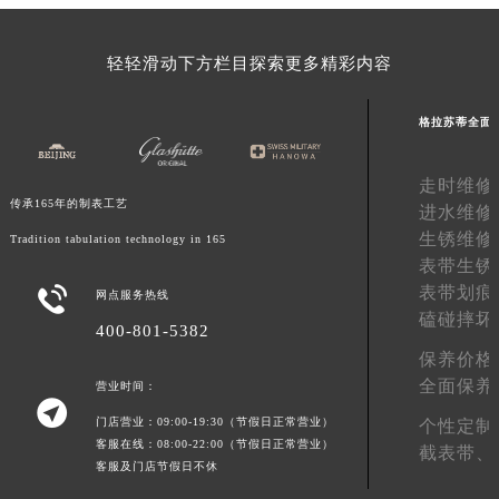
湖南省常德市武陵区人民路格拉苏蒂售后服务中心（需提前预约）
湖南省郴州市北湖区国庆北路格拉苏蒂售后服务中心（需提前预约）
轻轻滑动下方栏目探索更多精彩内容
湖南省衡阳市雁峰区解放路格拉苏蒂售后服务中心（需提前预约）
湖南省怀化市鹤城区迎丰中路格拉苏蒂售后服务中心（需提前预约）
格拉苏蒂全面
湖南省娄底市娄星区长青街格拉苏蒂售后服务中心（需提前预约）
湖南省邵阳市双清区东风路格拉苏蒂售后服务中心（需提前预约）
走时维修
传承165年的制表工艺
湖南省湘潭市雨湖区莲城大道格拉苏蒂售后服务中心（需提前预约）
进水维修
生锈维修
湖南省益阳市赫山区桃花仑路格拉苏蒂售后服务中心（需提前预约）
Tradition tabulation technology in 165
表带生锈
湖南省永州市冷水滩区永州大道与中兴路交叉口格拉苏蒂售后服务中心（需提前预约）
表带划痕

网点服务热线
湖南省岳阳市岳阳楼区东茅岭路格拉苏蒂售后服务中心（需提前预约）
磕碰摔坏
400-801-5382
湖南省张家界市永定区解放路格拉苏蒂售后服务中心（需提前预约）
保养价格
湖南省长沙市芙蓉区建湘路393号世茂环球金融中心写字楼10层1013室格拉苏蒂售后服务中心（需提前预约）
全面保养
营业时间：
湖南省株洲市芦淞区建设南路格拉苏蒂售后服务中心（需提前预约）

门店营业：09:00-19:30（节假日正常营业）
个性定制
甘肃省白银市白银区北京路格拉苏蒂售后服务中心（需提前预约）
客服在线：08:00-22:00（节假日正常营业）
截表带、
甘肃省定西市安定区解放路格拉苏蒂售后服务中心（需提前预约）
客服及门店节假日不休
甘肃省敦煌市沙州镇阳关中路格拉苏蒂售后服务中心（需提前预约）