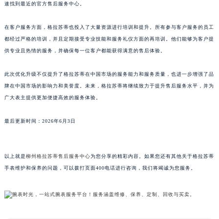
速找到最近的官方售后服务中心。
山东省威海市环翠区新威海路89号振华商厦一楼名表维修格拉苏蒂售后服务中心（需提前预约）
山东省潍坊市奎文区东风东街格拉苏蒂售后服务中心（需提前预约）
在客户服务方面，格拉苏蒂也投入了大量资源进行培训和提升。所有参与客户服务的员工
山东省枣庄市滕州市北辛路与善国路交叉口格拉苏蒂售后服务中心（需提前预约）
都经过严格的培训，并且定期接受专业技能和服务礼仪方面的再培训。他们能够为客户提
山东省淄博市张店区金晶大道格拉苏蒂售后服务中心（需提前预约）
供专业且热情的服务，并确保每一位客户都能获得满意的售后体验。
上海市黄浦区南京东路299号宏伊国际广场写字楼8层806室格拉苏蒂售后服务中心（需提前预约）
此次优化升级不仅提升了格拉苏蒂在中国市场的服务能力和服务质量，也进一步增强了品
上海市徐汇区虹桥路3号港汇中心2座37层3705室格拉苏蒂售后服务中心（需提前预约）
牌在中国市场的影响力和美誉度。未来，格拉苏蒂将继续致力于提升售后服务水平，并为
浙江省杭州市上城区钱江路1366号华润大厦A座5层503-5室格拉苏蒂售后服务中心（需提前预约）
广大表主提供更加便捷高效的服务体验。
浙江省湖州市吴兴区劳动路格拉苏蒂售后服务中心（需提前预约）
浙江省嘉兴市南湖区广益路705号嘉兴世界贸易中心A座13层1304室格拉苏蒂售后服务中心（需提前预约）
最后更新时间：2026年6月3日
浙江省金华市金东区东市南街777号金华万达广场4号楼22楼2209室格拉苏蒂售后服务中心（需提前预约）
浙江省丽水市莲都区解放街格拉苏蒂售后服务中心（需提前预约）
以上就是
柳州格拉苏蒂售后服务中心
为您分享的精彩内容。如果您还有其他关于格拉苏蒂
浙江省宁波市江北区大闸南路500号来福士广场办公楼20层2009室格拉苏蒂售后服务中心（需提前预约）
手表维护和保养的问题，可以拨打页面400电话进行咨询，我们将竭诚为您服务。
浙江省衢州市柯城区上街格拉苏蒂售后服务中心（需提前预约）
浙江省绍兴市越城区胜利东路379号世茂天际中心写字楼8层805室格拉苏蒂售后服务中心（需提前预约）
浙江省舟山市定海区解放东路格拉苏蒂售后服务中心（需提前预约）
澳门特别行政区大堂区议事亭前地（新马路）格拉苏蒂售后服务中心（需提前预约）