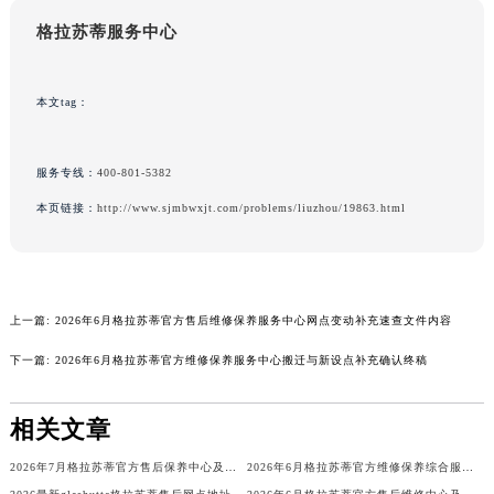
澳门特别行政区风顺堂区南湾大马路格拉苏蒂售后服务中心（需提前预约）
格拉苏蒂服务中心
澳门特别行政区花地玛堂区关闸广场格拉苏蒂售后服务中心（需提前预约）
澳门特别行政区花王堂区大三巴商圈格拉苏蒂售后服务中心（需提前预约）
本文tag：
澳门特别行政区嘉模堂区官也街格拉苏蒂售后服务中心（需提前预约）
澳门省路氹城市金光大道格拉苏蒂售后服务中心（需提前预约）
服务专线：
400-801-5382
澳门特别行政区望德堂区塔石广场格拉苏蒂售后服务中心（需提前预约）
福建省福州市鼓楼区五四路128-1号恒力城写字楼15层03室格拉苏蒂售后服务中心（需提前预约）
本页链接：
http://www.sjmbwxjt.com/problems/liuzhou/19863.html
福建省厦门市思明区湖滨东路95号万象城华润大厦B座11层1104室格拉苏蒂售后服务中心（需提前预约）
广东省潮州市潮安区新风路与潮汕路交汇处格拉苏蒂售后服务中心（需提前预约）
广东省广州市天河区天河路230号万菱汇国际中心A塔7层704室格拉苏蒂售后服务中心（需提前预约）
上一篇:
2026年6月格拉苏蒂官方售后维修保养服务中心网点变动补充速查文件内容
广东省广州市越秀区环市东路371-375号世界贸易中心大厦南塔15层1507室格拉苏蒂售后服务中心（需提前预约）
下一篇:
2026年6月格拉苏蒂官方维修保养服务中心搬迁与新设点补充确认终稿
广东省河源市源城区越王大道格拉苏蒂售后服务中心（需提前预约）
广东省惠州市惠城区江北文昌一路7号华贸大厦1座30层3005室格拉苏蒂售后服务中心（需提前预约）
相关文章
广东省江门市蓬江区广场西路格拉苏蒂售后服务中心（需提前预约）
广东省揭阳市榕城进贤门步行街格拉苏蒂售后服务中心（需提前预约）
2026年7月格拉苏蒂官方售后保养中心及维修点最新分布情况（搬迁新开）详细说明
2026年6月格拉苏蒂官方维修保养综合服务中心迁址与开业通知
广东省茂名市电白区水东街道迎宾大道格拉苏蒂售后服务中心（需提前预约）