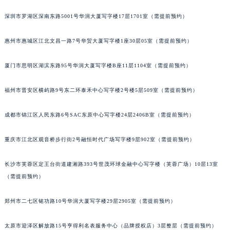
吉林省辽源市龙山区人民大街格拉苏蒂售后服务中心（需提前预约）
深圳市罗湖区深南东路5001号华润大厦写字楼17层1701室（需提前预约）
吉林省梅河口市新华街道梅河大街格拉苏蒂售后服务中心（需提前预约）
吉林省四平市铁东区紫气大路与南九经街交汇处格拉苏蒂售后服务中心（需提前预约）
惠州市惠城区江北文昌一路7号华贸大厦写字楼1座30层05室（需提前预约）
吉林省松原市宁江区五环大街格拉苏蒂售后服务中心（需提前预约）
厦门市思明区湖滨东路95号华润大厦写字楼B座11层1104室（需提前预约）
吉林省通化市东昌区环通乡江南大街格拉苏蒂售后服务中心（需提前预约）
吉林省延边市延吉市解放路格拉苏蒂售后服务中心（需提前预约）
福州市晋安区横屿路9号东二环泰禾中心写字楼2号楼5层509室（需提前预约）
辽宁省鞍山市铁东区站前街格拉苏蒂售后服务中心（需提前预约）
辽宁省本溪市平山区胜利路格拉苏蒂售后服务中心（需提前预约）
成都市锦江区人民东路6号SAC东原中心写字楼24层2406B室（需提前预约）
辽宁省朝阳市双塔区新华路格拉苏蒂售后服务中心（需提前预约）
辽宁省丹东市振兴区七经街格拉苏蒂售后服务中心（需提前预约）
重庆市江北区观音桥步行街2号融恒时代广场写字楼9层902室（需提前预约）
辽宁省抚顺市新抚区东一路格拉苏蒂售后服务中心（需提前预约）
长沙市芙蓉区定王台街道建湘路393号世茂环球金融中心写字楼（芙蓉广场）10层13室
辽宁省阜新市海州区解放大街格拉苏蒂售后服务中心（需提前预约）
（需提前预约）
辽宁省葫芦岛市连山区中央路格拉苏蒂售后服务中心（需提前预约）
辽宁省锦州市古塔区中央大街格拉苏蒂售后服务中心（需提前预约）
郑州市二七区铭功路10号华润大厦写字楼29层2905室（需提前预约）
辽宁省辽阳市白塔区新运大街格拉苏蒂售后服务中心（需提前预约）
辽宁省盘锦市兴隆台区石油大街格拉苏蒂售后服务中心（需提前预约）
太原市迎泽区解放路15号亨得利名表服务中心（品牌授权店）3层整层（需提前预约）