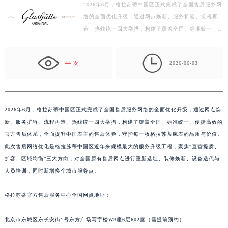
2026年6月，格拉苏蒂中国区正式完成了全国售后服务网
徐州市鼓楼区淮海东路29号苏宁广场IFC国际金融中心写字楼35层3508室（需提前预约）
络的全面优化升级，通过网点焕新、服务扩容、流程再
扬州市邗江区国展路29号星耀天地写字楼1号楼18层1803室（需提前预约）
造、热线统一四大举措，构建了覆盖全国、标准统一、便
盐城市盐都区世纪大道5号盐城金融城写字楼1号楼16层1604室（需提前预约）
捷高效的官方售后体系，全面提升中国表主的售后体验，
泰州市海陵区永定东路399号置地商务中心东塔写字楼（华润万象城）17层1706室（需提前预约）
守…

44 次
2026-06-03
宁波市江北区大闸南路500号来福士广场办公楼20层2009室（需提前预约）
杭州市上城区钱江路1366号华润大厦写字楼A座5层503-5室（需提前预约）
金华市金东区东市南街777号金华万达广场写字楼4号楼22层2209室（需提前预约）
绍兴市越城区胜利东路379号世茂天际中心写字楼8层805室（需提前预约）
2026年6月，格拉苏蒂中国区正式完成了全国售后服务网络的全面优化升级，通过网点焕
新、服务扩容、流程再造、热线统一四大举措，构建了覆盖全国、标准统一、便捷高效的
嘉兴市南湖区广益路705号嘉兴世界贸易中心写字楼A座13层1304室（需提前预约）
官方售后体系，全面提升中国表主的售后体验，守护每一枚格拉苏蒂腕表的品质与价值。
南昌市红谷滩新区红谷中大道998号绿地双子塔（中央广场）A1座办公楼14层07室（需提前预约）
此次售后网络优化是格拉苏蒂中国区近年来规模最大的服务升级工程，聚焦“直营提质、
济南市历下区经十路11111号华润中心写字楼（万象城）15层1508室（需提前预约）
扩容、区域均衡”三大方向，对全国原有售后网点进行重新选址、装修焕新、设备迭代与
广州市天河区天河路230号万菱汇国际中心写字楼A塔7层704室（需提前预约）
人员培训，同时新增多个城市服务点。
广州市越秀区环市东路371-375号世界贸易中心大厦南塔写字楼15层07室（需提前预约）
深圳市罗湖区深南东路5001号华润大厦写字楼17层1701室（需提前预约）
格拉苏蒂官方售后服务中心全国网点地址：
惠州市惠城区江北文昌一路7号华贸大厦写字楼1座30层05室（需提前预约）
北京市东城区东长安街1号东方广场写字楼W3座6层602室（需提前预约）
厦门市思明区湖滨东路95号华润大厦写字楼B座11层1104室（需提前预约）