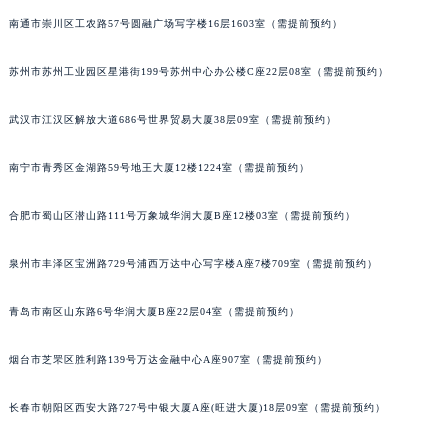
内蒙古自治区锡林郭勒盟市锡林浩特市光明街与额尔敦路交叉口格拉苏蒂售后服务中心（需提前预约）
南通市崇川区工农路57号圆融广场写字楼16层1603室（需提前预约）
内蒙古自治区兴安盟市乌兰浩特市兴安大街格拉苏蒂售后服务中心（需提前预约）
苏州市苏州工业园区星港街199号苏州中心办公楼C座22层08室（需提前预约）
山西省大同市平城区迎宾街格拉苏蒂售后服务中心（需提前预约）
山西省晋城市城区黄华街格拉苏蒂售后服务中心（需提前预约）
武汉市江汉区解放大道686号世界贸易大厦38层09室（需提前预约）
山西省晋中市榆次区顺城街格拉苏蒂售后服务中心（需提前预约）
山西省临汾市尧都区解放路格拉苏蒂售后服务中心（需提前预约）
南宁市青秀区金湖路59号地王大厦12楼1224室（需提前预约）
山西省吕梁市离石区永宁中路与建设街交叉口格拉苏蒂售后服务中心（需提前预约）
山西省朔州市朔城区怡西路与鄯阳西街交汇处格拉苏蒂售后服务中心（需提前预约）
合肥市蜀山区潜山路111号万象城华润大厦B座12楼03室（需提前预约）
山西省忻州市忻府区和平东街与七一南路交叉口格拉苏蒂售后服务中心（需提前预约）
泉州市丰泽区宝洲路729号浦西万达中心写字楼A座7楼709室（需提前预约）
山西省阳泉市郊区平阳东街与新城大道交叉口格拉苏蒂售后服务中心（需提前预约）
山西省运城市盐湖区河东街格拉苏蒂售后服务中心（需提前预约）
青岛市南区山东路6号华润大厦B座22层04室（需提前预约）
山西省长治市潞州区英雄中路格拉苏蒂售后服务中心（需提前预约）
山西省太原市迎泽区迎泽街道解放路15号亨得利名表维修授权店3楼格拉苏蒂售后服务中心（需提前预约）
烟台市芝罘区胜利路139号万达金融中心A座907室（需提前预约）
天津市和平区赤峰道136号天津国际金融中心26层2603室格拉苏蒂售后服务中心（需提前预约）
长春市朝阳区西安大路727号中银大厦A座(旺进大厦)18层09室（需提前预约）
安徽省安庆市迎江区人民路格拉苏蒂售后服务中心（需提前预约）
安徽省蚌埠市蚌山区淮河路格拉苏蒂售后服务中心（需提前预约）