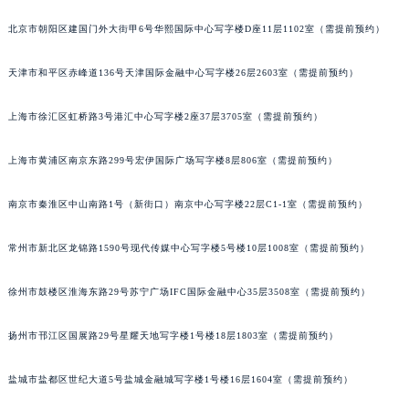
福州市鼓楼区五四路128-1号恒力城写字楼15层03室（需提前预约）
北京市朝阳区建国门外大街甲6号华熙国际中心写字楼D座11层1102室（需提前预约）
成都市锦江区人民东路6号SAC东原中心写字楼24层2406B室（需提前预约）
重庆市江北区观音桥步行街2号融恒时代广场写字楼9层902室（需提前预约）
天津市和平区赤峰道136号天津国际金融中心写字楼26层2603室（需提前预约）
长沙市芙蓉区定王台街道建湘路393号世茂环球金融中心写字楼（芙蓉广场）10层13室（需提前预约）
上海市徐汇区虹桥路3号港汇中心写字楼2座37层3705室（需提前预约）
郑州市二七区铭功路10号华润大厦写字楼29层2905室（需提前预约）
太原市迎泽区解放路15号亨得利名表服务中心（品牌授权店）3层整层（需提前预约）
上海市黄浦区南京东路299号宏伊国际广场写字楼8层806室（需提前预约）
沈阳市沈河区中街路137号亨得利名表服务中心（品牌授权店）1层整层（需提前预约）
沈阳市沈河区中街路83号亨得利名表服务中心（品牌授权店）1层整层（需提前预约）
南京市秦淮区中山南路1号（新街口）南京中心写字楼22层C1-1室（需提前预约）
乌鲁木齐市天山区红山路26号时代广场（CCMALL）C座17层17-B（需提前预约）
温州市鹿城区锦绣路1067号置信广场10层1015室（需提前预约）
常州市新北区龙锦路1590号现代传媒中心写字楼5号楼10层1008室（需提前预约）
哈尔滨市道里区友谊西路600号富力中心T2座写字楼29层03室（需提前预约）
徐州市鼓楼区淮海东路29号苏宁广场IFC国际金融中心35层3508室（需提前预约）
大连市中山区人民路15号国际金融大厦7层G室（需提前预约）
佛山市禅城区季华五路57号万科金融中心C座12层1205室（需提前预约）
扬州市邗江区国展路29号星耀天地写字楼1号楼18层1803室（需提前预约）
东莞市东城街道鸿福东路1号民盈国贸中心T1写字楼9层907室（需提前预约）
无锡市梁溪区人民中路139号恒隆广场写字楼1座11层1104室（需提前预约）
盐城市盐都区世纪大道5号盐城金融城写字楼1号楼16层1604室（需提前预约）
南通市崇川区工农路57号圆融广场写字楼16层1603室（需提前预约）