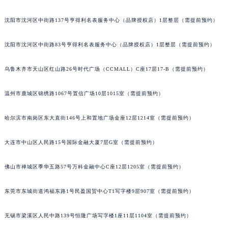
辽宁省铁岭市银州区南马路格拉苏蒂售后服务中心（需提前预约）
沈阳市沈河区中街路137号亨得利名表服务中心（品牌授权店）1层整层（需提前预约）
辽宁省营口市站前区市府路与渤海大街交叉口格拉苏蒂售后服务中心（需提前预约）
辽宁省沈阳市沈河区中街路137号亨得利名表维修授权店1楼格拉苏蒂售后服务中心（需提前预约）
沈阳市沈河区中街路83号亨得利名表服务中心（品牌授权店）1层整层（需提前预约）
辽宁省沈阳市沈河区中街路83号亨得利名表维修授权店1楼格拉苏蒂售后服务中心（需提前预约）
北京市朝阳区建国门外大街甲6号华熙国际中心D座11层1102室格拉苏蒂售后服务中心（北京总部）（需提前预约）
乌鲁木齐市天山区红山路26号时代广场（CCMALL）C座17层17-B（需提前预约）
北京市东城区东长安街1号王府井东方广场W3座6层602室格拉苏蒂售后服务中心（需提前预约）
温州市鹿城区锦绣路1067号置信广场10层1015室（需提前预约）
河北省保定市竞秀区朝阳北大街北国先天下格拉苏蒂售后服务中心（需提前预约）
内蒙古自治区阿拉善盟市左旗土尔扈特大街格拉苏蒂售后服务中心（需提前预约）
哈尔滨市南岗区东大直街146号上和置地广场金座12层1214室（需提前预约）
内蒙古自治区巴彦淖尔市临河区新华街格拉苏蒂售后服务中心（需提前预约）
内蒙古自治区包头市青山区幸福路甲3号王府井百货名表维修格拉苏蒂售后服务中心（需提前预约）
大连市中山区人民路15号国际金融大厦7层G室（需提前预约）
内蒙古自治区赤峰市红山区哈达街格拉苏蒂售后服务中心（需提前预约）
内蒙古自治区鄂尔多斯市东胜区伊金霍洛街格拉苏蒂售后服务中心（需提前预约）
佛山市禅城区季华五路57号万科金融中心C座12层1205室（需提前预约）
内蒙古自治区呼伦贝尔市海拉尔区中央街格拉苏蒂售后服务中心（需提前预约）
东莞市东城街道鸿福东路1号民盈国贸中心T1写字楼9层907室（需提前预约）
内蒙古自治区通辽市科尔沁区明仁大街格拉苏蒂售后服务中心（需提前预约）
内蒙古自治区乌海市海勃湾区人民南路格拉苏蒂售后服务中心（需提前预约）
无锡市梁溪区人民中路139号恒隆广场写字楼1座11层1104室（需提前预约）
内蒙古自治区乌兰察布市集宁区恩和大街格拉苏蒂售后服务中心（需提前预约）