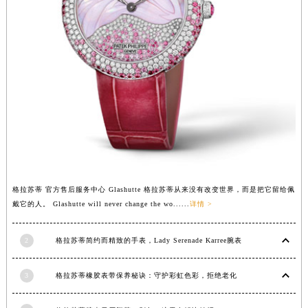
广西壮族自治区河池市金城江区金城江街道朝阳路格拉苏蒂售后服务中心（需提前预约）
广西壮族自治区贺州市八步区城东街道灵峰南路格拉苏蒂售后服务中心（需提前预约）
广西壮族自治区来宾市兴宾区桂中大道格拉苏蒂售后服务中心（需提前预约）
广西壮族自治区柳州市城中区中山中路格拉苏蒂售后服务中心（需提前预约）
广西壮族自治区钦州市钦南区金海湾东大街格拉苏蒂售后服务中心（需提前预约）
广西壮族自治区梧州市万秀区龙湖镇高旺路格拉苏蒂售后服务中心（需提前预约）
广西壮族自治区玉林市玉州区金玉路格拉苏蒂售后服务中心（需提前预约）
海南省儋州市儋州市那大镇兰洋北路格拉苏蒂售后服务中心（需提前预约）
海南省东方市八所镇解放西路格拉苏蒂售后服务中心（需提前预约）
海南省琼海市嘉积镇东风路格拉苏蒂售后服务中心（需提前预约）
格拉苏蒂 官方售后服务中心 Glashutte 格拉苏蒂从来没有改变世界，而是把它留给佩
戴它的人。 Glashutte will never change the wo......
详情 >
海南省三沙市西沙区西沙群岛永兴岛北京路格拉苏蒂售后服务中心（需提前预约）
海南省三亚市吉阳区迎宾路格拉苏蒂售后服务中心（需提前预约）
2
格拉苏蒂简约而精致的手表，Lady Serenade Karree腕表
海南省万宁市万城镇解放路格拉苏蒂售后服务中心（需提前预约）
海南省文昌市文城镇教育东路格拉苏蒂售后服务中心（需提前预约）
3
格拉苏蒂橡胶表带保养秘诀：守护彩虹色彩，拒绝老化
海南省五指山市通什镇三月三大道格拉苏蒂售后服务中心（需提前预约）
香港特别行政区尖沙咀区油尖旺区广东道格拉苏蒂售后服务中心（需提前预约）