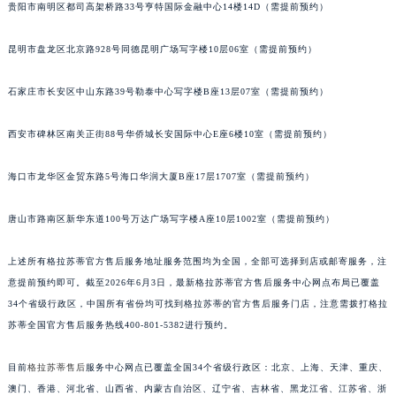
贵阳市南明区都司高架桥路33号亨特国际金融中心14楼14D（需提前预约）
安徽省亳州市谯城区魏武大道格拉苏蒂售后服务中心（需提前预约）
安徽省池州市贵池区长江路格拉苏蒂售后服务中心（需提前预约）
昆明市盘龙区北京路928号同德昆明广场写字楼10层06室（需提前预约）
安徽省滁州市琅琊区南谯北路格拉苏蒂售后服务中心（需提前预约）
安徽省阜阳市颍州区颍州北路格拉苏蒂售后服务中心（需提前预约）
石家庄市长安区中山东路39号勒泰中心写字楼B座13层07室（需提前预约）
安徽省淮北市相山区淮海路格拉苏蒂售后服务中心（需提前预约）
西安市碑林区南关正街88号华侨城长安国际中心E座6楼10室（需提前预约）
安徽省淮南市田家庵区国庆中路格拉苏蒂售后服务中心（需提前预约）
安徽省黄山市屯溪区黄山西路格拉苏蒂售后服务中心（需提前预约）
海口市龙华区金贸东路5号海口华润大厦B座17层1707室（需提前预约）
安徽省六安市金安区解放中路格拉苏蒂售后服务中心（需提前预约）
安徽省马鞍山市雨山区湖南西路格拉苏蒂售后服务中心（需提前预约）
唐山市路南区新华东道100号万达广场写字楼A座10层1002室（需提前预约）
安徽省宿州市埇桥区人民中路格拉苏蒂售后服务中心（需提前预约）
上述所有格拉苏蒂官方售后服务地址服务范围均为全国，全部可选择到店或邮寄服务，注
安徽省铜陵市铜官区石城大道格拉苏蒂售后服务中心（需提前预约）
意提前预约即可。截至2026年6月3日，最新格拉苏蒂官方售后服务中心网点布局已覆盖
安徽省芜湖市镜湖区中山路步行街格拉苏蒂售后服务中心（需提前预约）
34个省级行政区，中国所有省份均可找到格拉苏蒂的官方售后服务门店，注意需拨打格拉
安徽省宣城市宣州区叠嶂西路格拉苏蒂售后服务中心（需提前预约）
苏蒂全国官方售后服务热线400-801-5382进行预约。
福建省龙岩市新罗区九一南路格拉苏蒂售后服务中心（需提前预约）
福建省南平市建阳区人民西路格拉苏蒂售后服务中心（需提前预约）
目前
格拉苏蒂售后
服务中心网点已覆盖全国34个省级行政区：北京、上海、天津、重庆、
福建省宁德市蕉城区天湖东路格拉苏蒂售后服务中心（需提前预约）
澳门、香港、河北省、山西省、内蒙古自治区、辽宁省、吉林省、黑龙江省、江苏省、浙