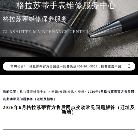
格拉苏蒂手表维修服务中心
格拉苏蒂维修保养服务
GLASHUTTE MAINTENANCE CENTER
2026年8月格拉苏蒂中国区售后服务网络优化升级公告
2026年8月格拉苏蒂全国官方售后客户服务热线：400-801-5523
▲
官网公告>
格拉苏蒂官方全国统一服务热线400-801-5523，服务覆盖中国大陆、香港、澳门、台湾全部区域（非大陆需加拨“+86”）
▼
2026年8月格拉苏蒂售后服务中心最新网点地址：
北京市朝阳区建国门外大街甲6号华熙国际中心写字楼D座11层1102室（北京总部）（需提前预约）
当前位置：
格拉苏蒂维修中心
>
问题/知识/资讯
>
柳州
> 2026年6月格拉苏蒂官方售后网
北京市东城区东长安街1号东方广场写字楼W3座6层602室（需提前预约）
点变动常见问题解答（迁址及新增）
天津市和平区赤峰道136号天津国际金融中心写字楼26层2603室（需提前预约）
2026年6月格拉苏蒂官方售后网点变动常见问题解答（迁址及
上海市徐汇区虹桥路3号港汇中心写字楼2座37层3705室（需提前预约）
新增）
上海市黄浦区南京东路299号宏伊国际广场写字楼8层806室（需提前预约）
南京市秦淮区中山南路1号（新街口）南京中心写字楼22层C1-1室（需提前预约）
常州市新北区龙锦路1590号现代传媒中心写字楼5号楼10层1008室（需提前预约）