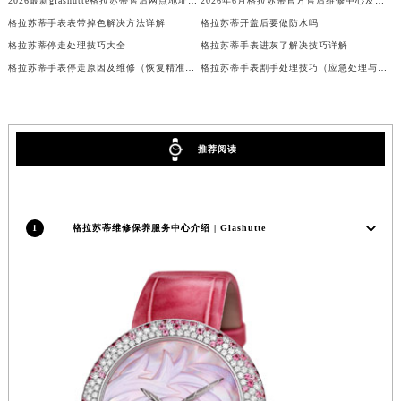
2026最新glashutte格拉苏蒂售后网点地址调研报告
2026年6月格拉苏蒂官方售后维修中心及保养中心迁址新增全记录文本内容
广东省梅州市梅江区金燕大道格拉苏蒂售后服务中心（需提前预约）
格拉苏蒂手表表带掉色解决方法详解
格拉苏蒂开盖后要做防水吗
广东省清远市清城区湖西路格拉苏蒂售后服务中心（需提前预约）
格拉苏蒂停走处理技巧大全
格拉苏蒂手表进灰了解决技巧详解
广东省汕头市龙湖区长平路格拉苏蒂售后服务中心（需提前预约）
格拉苏蒂手表停走原因及维修（恢复精准走时的技巧）
格拉苏蒂手表割手处理技巧（应急处理与保养建议）
广东省汕尾市城区香洲街道园林社区翠园街格拉苏蒂售后服务中心（需提前预约）
广东省韶关市武江区芙蓉新区与老城中心交汇处格拉苏蒂售后服务中心（需提前预约）
广东省深圳市罗湖区深南东路5001号华润大厦17层1701室格拉苏蒂售后服务中心（需提前预约）
推荐阅读
广东省阳江市江城区东风一路格拉苏蒂售后服务中心（需提前预约）
广东省云浮市云城区金山路格拉苏蒂售后服务中心（需提前预约）
广东省湛江市赤坎区观海北路格拉苏蒂售后服务中心（需提前预约）
1
格拉苏蒂维修保养服务中心介绍 | Glashutte
广东省肇庆市端州区信安大道与砚都大道交汇处格拉苏蒂售后服务中心（需提前预约）
广西壮族自治区百色市右江区中山二路格拉苏蒂售后服务中心（需提前预约）
广西壮族自治区北海市海城区北京路格拉苏蒂售后服务中心（需提前预约）
广西壮族自治区崇左市江州区石景林街道友谊大道与丽川路交汇处格拉苏蒂售后服务中心（需提前预约）
广西壮族自治区防城港市港口区金花茶大道格拉苏蒂售后服务中心（需提前预约）
广西壮族自治区贵港市港北区港城街道布山大道与仙衣路交叉口格拉苏蒂售后服务中心（需提前预约）
广西壮族自治区桂林市秀峰区红岭路格拉苏蒂售后服务中心（需提前预约）