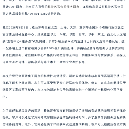
江西省景德镇市珠山区珠山中路格拉苏蒂售后服务中心（需提前预约）
共计360+网点，均有官方直营的
格拉苏蒂售后服务网点
，详细信息需拨打格拉苏蒂全国
江西省九江市浔阳区浔阳路格拉苏蒂售后服务中心（需提前预约）
官方售后服务热线400-801-5382进行咨询。
江西省南昌市红谷滩新区红谷中大道998号绿地双子塔（中央广场）A1座办公楼14层1407室格拉苏蒂售后服务中心（需提前预约）
截至2026年6月3日，格拉苏蒂已在北京、上海、天津、重庆等全国34个省级行政区设立
江西省萍乡市安源区萍安北大道与康庄路交叉口格拉苏蒂售后服务中心（需提前预约）
官方售后维修服务中心，形成覆盖华北、华东、华南、西南、华中、东北、西北七大区域
江西省上饶市信州区滨江西路格拉苏蒂售后服务中心（需提前预约）
的“直营中心+服务点”双轨网络。所有升级后的网点均通过瑞士日内瓦总部严格认证，统
江西省新余市渝水区北湖西路格拉苏蒂售后服务中心（需提前预约）
一配备瑞士进口精密检测仪器和100%原厂供应配件，并由经品牌专项培训认证的资深制
江西省宜春市袁州区中山中路格拉苏蒂售后服务中心（需提前预约）
表师提供服务。这些服务中心严格执行格拉苏蒂全球统一的服务标准与质保体系，确保无
江西省鹰潭市月湖区胜利东路格拉苏蒂售后服务中心（需提前预约）
论表主身处何地，都能享受与瑞士本土一致的专业养护服务。
山东省德州市德城区东风中路格拉苏蒂售后服务中心（需提前预约）
本次升级还全面强化了网点的私密性与舒适度。新址多选址城市核心商圈高端写字楼，并
山东省东营市东营区济南路格拉苏蒂售后服务中心（需提前预约）
优化了服务空间布局。表主可以享受到更安心舒适的售后体验。例如，在北京的新址位于
山东省济南市历下区经十路11111号华润中心写字楼（万象城）15层1508室格拉苏蒂售后服务中心（需提前预约）
朝阳区某高端写字楼内，在上海的新址则位于陆家嘴金融中心附近的一栋现代化写字楼
山东省济宁市任城区太白楼路格拉苏蒂售后服务中心（需提前预约）
内。
山东省莱芜市文化南路8号银座商城名表维修一楼名表维修格拉苏蒂售后服务中心（需提前预约）
山东省临沂市兰山区解放路格拉苏蒂售后服务中心（需提前预约）
为了更好地满足客户的需求，格拉苏蒂官方官网还提供了详细的在线预约系统和客户服务
热线。客户可以通过官方网站或客服热线提前预约维修时间，并了解具体的服务流程和所
山东省日照市东港区烟台路格拉苏蒂售后服务中心（需提前预约）
需准备的资料。此外，官网还提供了详细的网点信息查询功能，客户可以根据所在城市快
山东省泰安市泰山区财源街道泰山大街格拉苏蒂售后服务中心（需提前预约）