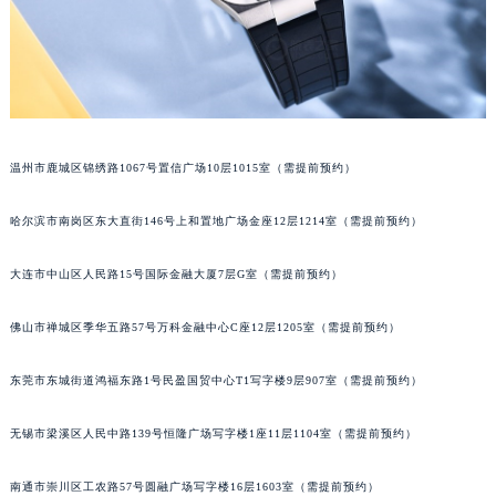
辽宁省铁岭市银州区南马路格拉苏蒂售后服务中心（需提前预约）
辽宁省营口市站前区市府路与渤海大街交叉口格拉苏蒂售后服务中心（需提前预约）
辽宁省沈阳市沈河区中街路137号亨得利名表维修授权店1楼格拉苏蒂售后服务中心（需提前预约）
辽宁省沈阳市沈河区中街路83号亨得利名表维修授权店1楼格拉苏蒂售后服务中心（需提前预约）
北京市朝阳区建国门外大街甲6号华熙国际中心D座11层1102室格拉苏蒂售后服务中心（北京总部）（需提前预约）
温州市鹿城区锦绣路1067号置信广场10层1015室（需提前预约）
北京市东城区东长安街1号王府井东方广场W3座6层602室格拉苏蒂售后服务中心（需提前预约）
河北省保定市竞秀区朝阳北大街北国先天下格拉苏蒂售后服务中心（需提前预约）
哈尔滨市南岗区东大直街146号上和置地广场金座12层1214室（需提前预约）
内蒙古自治区阿拉善盟市左旗土尔扈特大街格拉苏蒂售后服务中心（需提前预约）
内蒙古自治区巴彦淖尔市临河区新华街格拉苏蒂售后服务中心（需提前预约）
大连市中山区人民路15号国际金融大厦7层G室（需提前预约）
内蒙古自治区包头市青山区幸福路甲3号王府井百货名表维修格拉苏蒂售后服务中心（需提前预约）
佛山市禅城区季华五路57号万科金融中心C座12层1205室（需提前预约）
内蒙古自治区赤峰市红山区哈达街格拉苏蒂售后服务中心（需提前预约）
内蒙古自治区鄂尔多斯市东胜区伊金霍洛街格拉苏蒂售后服务中心（需提前预约）
东莞市东城街道鸿福东路1号民盈国贸中心T1写字楼9层907室（需提前预约）
内蒙古自治区呼伦贝尔市海拉尔区中央街格拉苏蒂售后服务中心（需提前预约）
内蒙古自治区通辽市科尔沁区明仁大街格拉苏蒂售后服务中心（需提前预约）
无锡市梁溪区人民中路139号恒隆广场写字楼1座11层1104室（需提前预约）
内蒙古自治区乌海市海勃湾区人民南路格拉苏蒂售后服务中心（需提前预约）
内蒙古自治区乌兰察布市集宁区恩和大街格拉苏蒂售后服务中心（需提前预约）
南通市崇川区工农路57号圆融广场写字楼16层1603室（需提前预约）