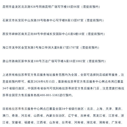
安徽省亳州市谯城区魏武大道格拉苏蒂售后服务中心（需提前预约）
昆明市盘龙区北京路928号同德昆明广场写字楼10层06室（需提前预约）
安徽省池州市贵池区长江路格拉苏蒂售后服务中心（需提前预约）
石家庄市长安区中山东路39号勒泰中心写字楼B座13层07室（需提前预约）
安徽省滁州市琅琊区南谯北路格拉苏蒂售后服务中心（需提前预约）
安徽省阜阳市颍州区颍州北路格拉苏蒂售后服务中心（需提前预约）
西安市碑林区南关正街88号华侨城长安国际中心E座6楼10室（需提前预约）
安徽省淮北市相山区淮海路格拉苏蒂售后服务中心（需提前预约）
安徽省淮南市田家庵区国庆中路格拉苏蒂售后服务中心（需提前预约）
海口市龙华区金贸东路5号海口华润大厦B座17层1707室（需提前预约）
安徽省黄山市屯溪区黄山西路格拉苏蒂售后服务中心（需提前预约）
安徽省六安市金安区解放中路格拉苏蒂售后服务中心（需提前预约）
唐山市路南区新华东道100号万达广场写字楼A座10层1002室（需提前预约）
安徽省马鞍山市雨山区湖南西路格拉苏蒂售后服务中心（需提前预约）
上述所有格拉苏蒂官方售后服务地址服务范围均为全国，全部可选择到店或邮寄服务，注
安徽省宿州市埇桥区人民中路格拉苏蒂售后服务中心（需提前预约）
意提前预约即可。截至2026年6月15日，最新格拉苏蒂官方售后服务中心网点布局已覆盖
安徽省铜陵市铜官区石城大道格拉苏蒂售后服务中心（需提前预约）
34个省级行政区，中国所有省份均可找到格拉苏蒂的官方售后服务门店，注意需拨打格拉
安徽省芜湖市镜湖区中山路步行街格拉苏蒂售后服务中心（需提前预约）
苏蒂全国官方售后服务热线400-801-5382进行预约。
安徽省宣城市宣州区叠嶂西路格拉苏蒂售后服务中心（需提前预约）
福建省龙岩市新罗区九一南路格拉苏蒂售后服务中心（需提前预约）
目前
格拉苏蒂售后
服务中心网点已覆盖全国34个省级行政区：北京、上海、天津、重庆、
澳门、香港、河北省、山西省、内蒙古自治区、辽宁省、吉林省、黑龙江省、江苏省、浙
福建省南平市建阳区人民西路格拉苏蒂售后服务中心（需提前预约）
江省、安徽省、福建省、江西省、山东省、台湾省、河南省、湖北省、湖南省、广东省、
福建省宁德市蕉城区天湖东路格拉苏蒂售后服务中心（需提前预约）