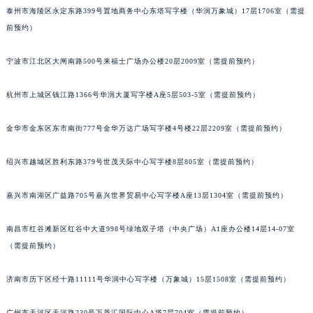
泰州市海陵区永定东路399号置地商务中心东塔写字楼（华润万象城）17层1706室（需提
苏州市苏州工业园区星港街199号苏州中心办公楼C座22层08室（需提前预约）
前预约）
武汉市江汉区解放大道686号世界贸易大厦38层09室（需提前预约）
南宁市青秀区金湖路59号地王大厦12楼1224室（需提前预约）
宁波市江北区大闸南路500号来福士广场办公楼20层2009室（需提前预约）
合肥市蜀山区潜山路111号万象城华润大厦B座12楼03室（需提前预约）
泉州市丰泽区宝洲路729号浦西万达中心写字楼A座7楼709室（需提前预约）
杭州市上城区钱江路1366号华润大厦写字楼A座5层503-5室（需提前预约）
青岛市南区山东路6号华润大厦B座22层04室（需提前预约）
金华市金东区东市南街777号金华万达广场写字楼4号楼22层2209室（需提前预约）
烟台市芝罘区胜利路139号万达金融中心A座907室（需提前预约）
长春市朝阳区西安大路727号中银大厦A座(旺进大厦)18层09室（需提前预约）
绍兴市越城区胜利东路379号世茂天际中心写字楼8层805室（需提前预约）
贵阳市南明区都司高架桥路33号亨特国际金融中心14楼14D（需提前预约）
昆明市盘龙区北京路928号同德昆明广场写字楼10层06室（需提前预约）
嘉兴市南湖区广益路705号嘉兴世界贸易中心写字楼A座13层1304室（需提前预约）
石家庄市长安区中山东路39号勒泰中心写字楼B座13层07室（需提前预约）
西安市碑林区南关正街88号华侨城长安国际中心E座6楼10室（需提前预约）
南昌市红谷滩新区红谷中大道998号绿地双子塔（中央广场）A1座办公楼14层14-07室
（需提前预约）
海口市龙华区金贸东路5号海口华润大厦B座17层1707室（需提前预约）
唐山市路南区新华东道100号万达广场写字楼A座10层1002室（需提前预约）
济南市历下区经十路11111号华润中心写字楼（万象城）15层1508室（需提前预约）
台州市椒江区东海大道1800号腾达中心东1幢20楼2002室（需提前预约）
内蒙古自治区呼和浩特市玉泉区大学西街70号华润万象城写字楼（鄂尔多斯大厦）23层2326室（需提前预约）
广州市天河区天河路230号万菱汇国际中心A塔7层704室（需提前预约）