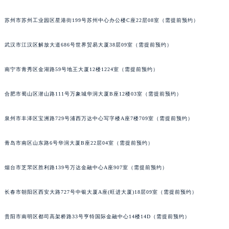
内蒙古自治区锡林郭勒盟市锡林浩特市光明街与额尔敦路交叉口格拉苏蒂售后服务中心（需提前预约）
苏州市苏州工业园区星港街199号苏州中心办公楼C座22层08室（需提前预约）
内蒙古自治区兴安盟市乌兰浩特市兴安大街格拉苏蒂售后服务中心（需提前预约）
山西省大同市平城区迎宾街格拉苏蒂售后服务中心（需提前预约）
武汉市江汉区解放大道686号世界贸易大厦38层09室（需提前预约）
山西省晋城市城区黄华街格拉苏蒂售后服务中心（需提前预约）
山西省晋中市榆次区顺城街格拉苏蒂售后服务中心（需提前预约）
南宁市青秀区金湖路59号地王大厦12楼1224室（需提前预约）
山西省临汾市尧都区解放路格拉苏蒂售后服务中心（需提前预约）
合肥市蜀山区潜山路111号万象城华润大厦B座12楼03室（需提前预约）
山西省吕梁市离石区永宁中路与建设街交叉口格拉苏蒂售后服务中心（需提前预约）
山西省朔州市朔城区怡西路与鄯阳西街交汇处格拉苏蒂售后服务中心（需提前预约）
泉州市丰泽区宝洲路729号浦西万达中心写字楼A座7楼709室（需提前预约）
山西省忻州市忻府区和平东街与七一南路交叉口格拉苏蒂售后服务中心（需提前预约）
山西省阳泉市郊区平阳东街与新城大道交叉口格拉苏蒂售后服务中心（需提前预约）
青岛市南区山东路6号华润大厦B座22层04室（需提前预约）
山西省运城市盐湖区河东街格拉苏蒂售后服务中心（需提前预约）
山西省长治市潞州区英雄中路格拉苏蒂售后服务中心（需提前预约）
烟台市芝罘区胜利路139号万达金融中心A座907室（需提前预约）
山西省太原市迎泽区迎泽街道解放路15号亨得利名表维修授权店3楼格拉苏蒂售后服务中心（需提前预约）
长春市朝阳区西安大路727号中银大厦A座(旺进大厦)18层09室（需提前预约）
天津市和平区赤峰道136号天津国际金融中心26层2603室格拉苏蒂售后服务中心（需提前预约）
安徽省安庆市迎江区人民路格拉苏蒂售后服务中心（需提前预约）
贵阳市南明区都司高架桥路33号亨特国际金融中心14楼14D（需提前预约）
安徽省蚌埠市蚌山区淮河路格拉苏蒂售后服务中心（需提前预约）