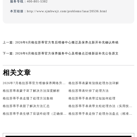
服务专线：
400-801-5382
澳门特别行政区风顺堂区南湾大马路格拉苏蒂售后服务中心（需提前预约）
本页链接：
http://www.sjmbwxjt.com/problems/lasa/20536.html
澳门特别行政区花地玛堂区关闸广场格拉苏蒂售后服务中心（需提前预约）
澳门特别行政区花王堂区大三巴商圈格拉苏蒂售后服务中心（需提前预约）
澳门特别行政区嘉模堂区官也街格拉苏蒂售后服务中心（需提前预约）
澳门省路氹城市金光大道格拉苏蒂售后服务中心（需提前预约）
上一篇:
2026年6月格拉苏蒂官方售后维修中心搬迁及保养点新开补充确认终稿
澳门特别行政区望德堂区塔石广场格拉苏蒂售后服务中心（需提前预约）
下一篇:
2026年6月格拉苏蒂官方保养服务中心及维修点迁移新设补充公告原文
福建省福州市鼓楼区五四路128-1号恒力城写字楼15层03室格拉苏蒂售后服务中心（需提前预约）
福建省厦门市思明区湖滨东路95号万象城华润大厦B座11层1104室格拉苏蒂售后服务中心（需提前预约）
相关文章
广东省潮州市潮安区新风路与潮汕路交汇处格拉苏蒂售后服务中心（需提前预约）
广东省广州市天河区天河路230号万菱汇国际中心A塔7层704室格拉苏蒂售后服务中心（需提前预约）
2026年7月格拉苏蒂官方维修保养网络升级（搬迁+新店）公告
格拉苏蒂表蒙有划痕处理办法详解
格拉苏蒂表蒙子坏了解决方法深度解析
格拉苏蒂表针掉了处理方法
广东省广州市越秀区环市东路371-375号世界贸易中心大厦南塔15层1507室格拉苏蒂售后服务中心（需提前预约）
格拉苏蒂手表走慢了处理方法集锦
格拉苏蒂手表表带过短如何处理
广东省河源市源城区越王大道格拉苏蒂售后服务中心（需提前预约）
格拉苏蒂手表脏了解决方法汇总
格拉苏蒂手表表带太松处理办法（实用技巧分享）
广东省惠州市惠城区江北文昌一路7号华贸大厦1座30层3005室格拉苏蒂售后服务中心（需提前预约）
格拉苏蒂手表生锈了应该咋处理（正确保养与修复指南）
格拉苏蒂手表走快了处理办法盘点（精准调整与维护技巧）
广东省江门市蓬江区广场西路格拉苏蒂售后服务中心（需提前预约）
广东省揭阳市榕城进贤门步行街格拉苏蒂售后服务中心（需提前预约）
广东省茂名市电白区水东街道迎宾大道格拉苏蒂售后服务中心（需提前预约）