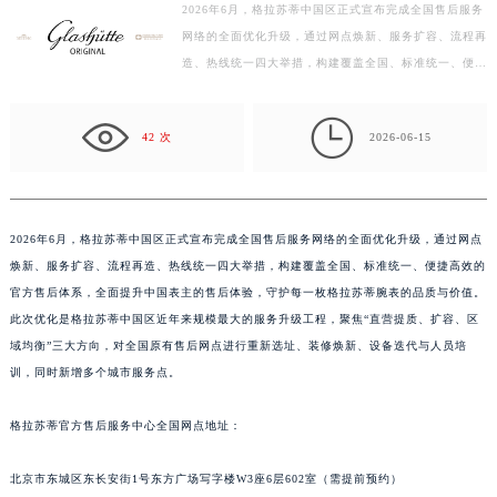
2026年6月，格拉苏蒂中国区正式宣布完成全国售后服务
徐州市鼓楼区淮海东路29号苏宁广场IFC国际金融中心写字楼35层3508室（需提前预约）
网络的全面优化升级，通过网点焕新、服务扩容、流程再
扬州市邗江区国展路29号星耀天地写字楼1号楼18层1803室（需提前预约）
造、热线统一四大举措，构建覆盖全国、标准统一、便捷
盐城市盐都区世纪大道5号盐城金融城写字楼1号楼16层1604室（需提前预约）
高效的官方售后体系，全面提升中国表主的售后体验，
泰州市海陵区永定东路399号置地商务中心东塔写字楼（华润万象城）17层1706室（需提前预约）
守…

42 次
2026-06-15
宁波市江北区大闸南路500号来福士广场办公楼20层2009室（需提前预约）
杭州市上城区钱江路1366号华润大厦写字楼A座5层503-5室（需提前预约）
金华市金东区东市南街777号金华万达广场写字楼4号楼22层2209室（需提前预约）
绍兴市越城区胜利东路379号世茂天际中心写字楼8层805室（需提前预约）
2026年6月，格拉苏蒂中国区正式宣布完成全国售后服务网络的全面优化升级，通过网点
焕新、服务扩容、流程再造、热线统一四大举措，构建覆盖全国、标准统一、便捷高效的
嘉兴市南湖区广益路705号嘉兴世界贸易中心写字楼A座13层1304室（需提前预约）
官方售后体系，全面提升中国表主的售后体验，守护每一枚格拉苏蒂腕表的品质与价值。
南昌市红谷滩新区红谷中大道998号绿地双子塔（中央广场）A1座办公楼14层07室（需提前预约）
此次优化是格拉苏蒂中国区近年来规模最大的服务升级工程，聚焦“直营提质、扩容、区
济南市历下区经十路11111号华润中心写字楼（万象城）15层1508室（需提前预约）
域均衡”三大方向，对全国原有售后网点进行重新选址、装修焕新、设备迭代与人员培
广州市天河区天河路230号万菱汇国际中心写字楼A塔7层704室（需提前预约）
训，同时新增多个城市服务点。
广州市越秀区环市东路371-375号世界贸易中心大厦南塔写字楼15层07室（需提前预约）
深圳市罗湖区深南东路5001号华润大厦写字楼17层1701室（需提前预约）
格拉苏蒂官方售后服务中心全国网点地址：
惠州市惠城区江北文昌一路7号华贸大厦写字楼1座30层05室（需提前预约）
北京市东城区东长安街1号东方广场写字楼W3座6层602室（需提前预约）
厦门市思明区湖滨东路95号华润大厦写字楼B座11层1104室（需提前预约）