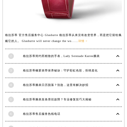
广西壮族自治区河池市金城江区金城江街道朝阳路格拉苏蒂售后服务中心（需提前预约）
广西壮族自治区贺州市八步区城东街道灵峰南路格拉苏蒂售后服务中心（需提前预约）
广西壮族自治区来宾市兴宾区桂中大道格拉苏蒂售后服务中心（需提前预约）
广西壮族自治区柳州市城中区中山中路格拉苏蒂售后服务中心（需提前预约）
格拉苏蒂 官方售后服务中心 Glashutte 格拉苏蒂从来没有改变世界，而是把它留给佩
广西壮族自治区钦州市钦南区金海湾东大街格拉苏蒂售后服务中心（需提前预约）
戴它的人。 Glashutte will never change the wo......
详情 >
广西壮族自治区梧州市万秀区龙湖镇高旺路格拉苏蒂售后服务中心（需提前预约）
广西壮族自治区玉林市玉州区金玉路格拉苏蒂售后服务中心（需提前预约）
2
格拉苏蒂简约而精致的手表，Lady Serenade Karree腕表
海南省儋州市儋州市那大镇兰洋北路格拉苏蒂售后服务中心（需提前预约）
海南省东方市八所镇解放西路格拉苏蒂售后服务中心（需提前预约）
3
格拉苏蒂橡胶表带保养秘诀：守护彩虹色彩，拒绝老化
海南省琼海市嘉积镇东风路格拉苏蒂售后服务中心（需提前预约）
海南省三沙市西沙区西沙群岛永兴岛北京路格拉苏蒂售后服务中心（需提前预约）
4
格拉苏蒂腕表日历脱落？别急，这里有解决妙招
海南省三亚市吉阳区迎宾路格拉苏蒂售后服务中心（需提前预约）
5
格拉苏蒂腕表发条滑丝故障？专业修复技巧大揭秘
海南省万宁市万城镇解放路格拉苏蒂售后服务中心（需提前预约）
海南省文昌市文城镇教育东路格拉苏蒂售后服务中心（需提前预约）
6
格拉苏蒂售后服务热线电话
海南省五指山市通什镇三月三大道格拉苏蒂售后服务中心（需提前预约）
香港特别行政区尖沙咀区油尖旺区广东道格拉苏蒂售后服务中心（需提前预约）