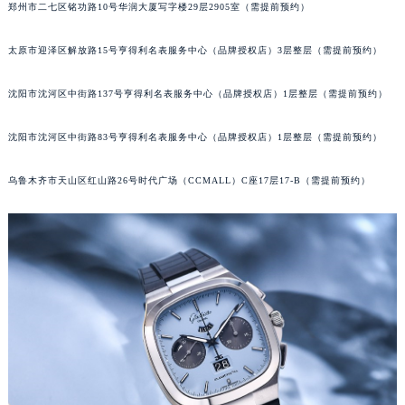
郑州市二七区铭功路10号华润大厦写字楼29层2905室（需提前预约）
吉林省辽源市龙山区人民大街格拉苏蒂售后服务中心（需提前预约）
吉林省梅河口市新华街道梅河大街格拉苏蒂售后服务中心（需提前预约）
太原市迎泽区解放路15号亨得利名表服务中心（品牌授权店）3层整层（需提前预约）
吉林省四平市铁东区紫气大路与南九经街交汇处格拉苏蒂售后服务中心（需提前预约）
吉林省松原市宁江区五环大街格拉苏蒂售后服务中心（需提前预约）
沈阳市沈河区中街路137号亨得利名表服务中心（品牌授权店）1层整层（需提前预约）
吉林省通化市东昌区环通乡江南大街格拉苏蒂售后服务中心（需提前预约）
沈阳市沈河区中街路83号亨得利名表服务中心（品牌授权店）1层整层（需提前预约）
吉林省延边市延吉市解放路格拉苏蒂售后服务中心（需提前预约）
辽宁省鞍山市铁东区站前街格拉苏蒂售后服务中心（需提前预约）
乌鲁木齐市天山区红山路26号时代广场（CCMALL）C座17层17-B（需提前预约）
辽宁省本溪市平山区胜利路格拉苏蒂售后服务中心（需提前预约）
辽宁省朝阳市双塔区新华路格拉苏蒂售后服务中心（需提前预约）
辽宁省丹东市振兴区七经街格拉苏蒂售后服务中心（需提前预约）
辽宁省抚顺市新抚区东一路格拉苏蒂售后服务中心（需提前预约）
辽宁省阜新市海州区解放大街格拉苏蒂售后服务中心（需提前预约）
辽宁省葫芦岛市连山区中央路格拉苏蒂售后服务中心（需提前预约）
辽宁省锦州市古塔区中央大街格拉苏蒂售后服务中心（需提前预约）
辽宁省辽阳市白塔区新运大街格拉苏蒂售后服务中心（需提前预约）
辽宁省盘锦市兴隆台区石油大街格拉苏蒂售后服务中心（需提前预约）