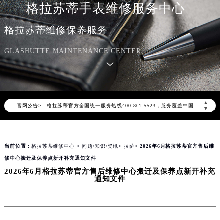
格拉苏蒂手表维修服务中心
格拉苏蒂维修保养服务
GLASHUTTE MAINTENANCE CENTER
2026年8月格拉苏蒂中国区售后服务网络优化升级公告
2026年8月格拉苏蒂全国官方售后客户服务热线：400-801-5523
▲
官网公告>
格拉苏蒂官方全国统一服务热线400-801-5523，服务覆盖中国大陆、香港、澳门、台湾全部区域（非大陆需加拨“+86”）
▼
2026年8月格拉苏蒂售后服务中心最新网点地址：
北京市朝阳区建国门外大街甲6号华熙国际中心写字楼D座11层1102室（北京总部）（需提前预约）
当前位置：
格拉苏蒂维修中心
>
问题/知识/资讯
>
拉萨
> 2026年6月格拉苏蒂官方售后维
北京市东城区东长安街1号东方广场写字楼W3座6层602室（需提前预约）
修中心搬迁及保养点新开补充通知文件
天津市和平区赤峰道136号天津国际金融中心写字楼26层2603室（需提前预约）
2026年6月格拉苏蒂官方售后维修中心搬迁及保养点新开补充
上海市徐汇区虹桥路3号港汇中心写字楼2座37层3705室（需提前预约）
通知文件
上海市黄浦区南京东路299号宏伊国际广场写字楼8层806室（需提前预约）
南京市秦淮区中山南路1号（新街口）南京中心写字楼22层C1-1室（需提前预约）
常州市新北区龙锦路1590号现代传媒中心写字楼5号楼10层1008室（需提前预约）