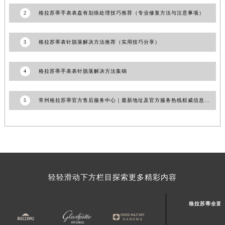
河南省信阳市浉河区东方红大道格拉苏蒂售后服务中心（需提前预约）
2
格拉苏蒂手表表盘有划痕处理技巧推荐（专业修复方法与注意事项）
河南省许昌市魏都区建安大道与八龙路交叉口格拉苏蒂售后服务中心（需提前预约）
河南省郑州市二七区民主路10号华润大厦29层2905室格拉苏蒂售后服务中心（需提前预约）
3
格拉苏蒂表针脱落解决方法推荐（实用技巧分享）
河南省周口市川汇区七一路格拉苏蒂售后服务中心（需提前预约）
河南省驻马店市驿城区乐山大道与置地大道交叉口格拉苏蒂售后服务中心（需提前预约）
4
格拉苏蒂手表表针脱落解决方法集锦
湖北省鄂州市鄂城区文星大道格拉苏蒂售后服务中心（需提前预约）
湖北省黄冈市黄州区赤壁大道格拉苏蒂售后服务中心（需提前预约）
5
常州格拉苏蒂官方售后服务中心｜最新地址及官方服务热线权威信息公告（2026年7月最新）
湖北省黄石市黄石港区武汉路格拉苏蒂售后服务中心（需提前预约）
湖北省荆门市东宝中天街步行街格拉苏蒂售后服务中心（需提前预约）
湖北省荆州市荆州区荆中路格拉苏蒂售后服务中心（需提前预约）
湖北省十堰市茅箭区人民北路格拉苏蒂售后服务中心（需提前预约）
湖北省随州市曾都区青年路格拉苏蒂售后服务中心（需提前预约）
轻轻滑动下方栏目探索更多精彩内容
湖北省咸宁市咸安区长安大道格拉苏蒂售后服务中心（需提前预约）
湖北省襄阳市樊城区长虹路与人民路交叉口格拉苏蒂售后服务中心（需提前预约）
格拉苏蒂全面
湖北省孝感市孝南区复兴大道格拉苏蒂售后服务中心（需提前预约）
湖北省宜昌市西陵区夷陵大道与港窑路格拉苏蒂售后服务中心（需提前预约）