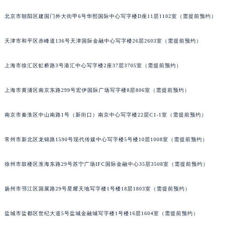
福州市鼓楼区五四路128-1号恒力城写字楼15层03室（需提前预约）
北京市朝阳区建国门外大街甲6号华熙国际中心写字楼D座11层1102室（需提前预约）
成都市锦江区人民东路6号SAC东原中心写字楼24层2406B室（需提前预约）
重庆市江北区观音桥步行街2号融恒时代广场写字楼9层902室（需提前预约）
天津市和平区赤峰道136号天津国际金融中心写字楼26层2603室（需提前预约）
长沙市芙蓉区定王台街道建湘路393号世茂环球金融中心写字楼（芙蓉广场）10层13室（需提前预约）
上海市徐汇区虹桥路3号港汇中心写字楼2座37层3705室（需提前预约）
郑州市二七区铭功路10号华润大厦写字楼29层2905室（需提前预约）
太原市迎泽区解放路15号亨得利名表服务中心（品牌授权店）3层整层（需提前预约）
上海市黄浦区南京东路299号宏伊国际广场写字楼8层806室（需提前预约）
沈阳市沈河区中街路137号亨得利名表服务中心（品牌授权店）1层整层（需提前预约）
沈阳市沈河区中街路83号亨得利名表服务中心（品牌授权店）1层整层（需提前预约）
南京市秦淮区中山南路1号（新街口）南京中心写字楼22层C1-1室（需提前预约）
乌鲁木齐市天山区红山路26号时代广场（CCMALL）C座17层17-B（需提前预约）
温州市鹿城区锦绣路1067号置信广场10层1015室（需提前预约）
常州市新北区龙锦路1590号现代传媒中心写字楼5号楼10层1008室（需提前预约）
哈尔滨市道里区友谊西路600号富力中心T2座写字楼29层03室（需提前预约）
徐州市鼓楼区淮海东路29号苏宁广场IFC国际金融中心35层3508室（需提前预约）
大连市中山区人民路15号国际金融大厦7层G室（需提前预约）
佛山市禅城区季华五路57号万科金融中心C座12层1205室（需提前预约）
扬州市邗江区国展路29号星耀天地写字楼1号楼18层1803室（需提前预约）
东莞市东城街道鸿福东路1号民盈国贸中心T1写字楼9层907室（需提前预约）
无锡市梁溪区人民中路139号恒隆广场写字楼1座11层1104室（需提前预约）
盐城市盐都区世纪大道5号盐城金融城写字楼1号楼16层1604室（需提前预约）
南通市崇川区工农路57号圆融广场写字楼16层1603室（需提前预约）