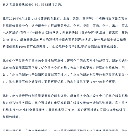
官方售后服务热线400-801-5382进行咨询。
江西省景德镇市珠山区珠山中路格拉苏蒂售后服务中心（需提前预约）
江西省九江市浔阳区浔阳路格拉苏蒂售后服务中心（需提前预约）
截至2026年6月15日，格拉苏蒂已在北京、上海、天津、重庆等34个省级行政区设立官方
江西省南昌市红谷滩新区红谷中大道998号绿地双子塔（中央广场）A1座办公楼14层1407室格拉苏蒂售后服务中心（需提前预约）
售后维修服务中心。这些服务中心形成覆盖华北、华东、华南、西南、华中、东北、西北
江西省萍乡市安源区萍安北大道与康庄路交叉口格拉苏蒂售后服务中心（需提前预约）
七大区域的“直营中心+服务点”双轨网络，彻底解决以往部分地区“售后难、距离远、预约
江西省上饶市信州区滨江西路格拉苏蒂售后服务中心（需提前预约）
久”的痛点。所有升级后的网点均通过瑞士日内瓦总部严格认证，统一配备瑞士进口精密
江西省新余市渝水区北湖西路格拉苏蒂售后服务中心（需提前预约）
检测仪器和100%原厂供应配件，并由经品牌专项培训认证的资深制表师提供服务。
江西省宜春市袁州区中山中路格拉苏蒂售后服务中心（需提前预约）
此次优化不仅提升了服务的专业性和可靠性，还强化了网点私密性与舒适度。新址多选址
江西省鹰潭市月湖区胜利东路格拉苏蒂售后服务中心（需提前预约）
城市核心商圈高端写字楼，优化服务空间布局，为表主提供更安心舒适的售后体验。例
山东省德州市德城区东风中路格拉苏蒂售后服务中心（需提前预约）
如，在北京的新址位于朝阳区某高端写字楼内，在上海的新址则位于静安区某著名商务中
山东省东营市东营区济南路格拉苏蒂售后服务中心（需提前预约）
心。这些新址不仅交通便利，而且环境优雅，为表主提供了更加专业的养护环境。
山东省济南市历下区经十路11111号华润中心写字楼（万象城）15层1508室格拉苏蒂售后服务中心（需提前预约）
山东省济宁市任城区太白楼路格拉苏蒂售后服务中心（需提前预约）
此外，此次升级还特别注重提升客户服务体验。所有服务中心均设有专门的客户服务热线
和在线咨询服务团队。客户可以通过电话或官网在线提交维修申请和咨询问题。客户服务
山东省莱芜市文化南路8号银座商城名表维修一楼名表维修格拉苏蒂售后服务中心（需提前预约）
热线实行7×24小时全天候服务，并提供多语言支持。客户还可以通过官网查询维修进度
山东省临沂市兰山区解放路格拉苏蒂售后服务中心（需提前预约）
和预约时间。
山东省日照市东港区烟台路格拉苏蒂售后服务中心（需提前预约）
山东省泰安市泰山区财源街道泰山大街格拉苏蒂售后服务中心（需提前预约）
值得一提的是，在此次优化过程中，格拉苏蒂中国区还特别关注了服务质量的提升。所有