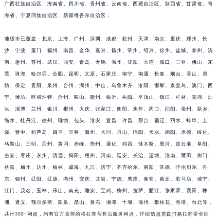
广西壮族自治区、海南省、四川省、贵州省、云南省、西藏自治区、陕西省、甘肃省、青
福建省莆田市城厢区霞林街道荔华东大道格拉苏蒂售后服务中心（需提前预约）
海省、宁夏回族自治区、新疆维吾尔自治区；
福建省三明市三元区东乾二路格拉苏蒂售后服务中心（需提前预约）
福建省漳州市龙文区步港路格拉苏蒂售后服务中心（需提前预约）
地级市已覆盖：北京、上海、广州、深圳、成都、杭州、天津、南京、重庆、郑州、长
江苏省常州市新北区龙锦路1590号现代传媒中心5号楼10层1008室格拉苏蒂售后服务中心（需提前预约）
沙、宁波、厦门、福州、南昌、金华、嘉兴、扬州、常州、绍兴、徐州、盐城、泰州、济
南、惠州、苏州、武汉、西安、青岛、无锡、温州、沈阳、大连、海口、三亚、佛山、东
江苏省淮安市清江浦区淮海北路格拉苏蒂售后服务中心（需提前预约）
莞、珠海、哈尔滨、合肥、昆明、太原、石家庄、南宁、南通、长春、烟台、唐山、廊
江苏省连云港市海州区通灌北路格拉苏蒂售后服务中心（需提前预约）
坊、保定、贵阳、泉州、台州、湖州、中山、乌鲁木齐、洛阳、邯郸、秦皇岛、澳门、西
江苏省南京市秦淮区中山南路1号南京中心22层22-C1-C3室格拉苏蒂售后服务中心（需提前预约）
宁、潍坊、呼和浩特、沧州、鞍山、赣州、临沂、岳阳、平顶山、镇江、桂林、芜湖、汕
江苏省宿迁市宿城区西湖路格拉苏蒂售后服务中心（需提前预约）
头、淄博、兰州、银川、郴州、大庆、张家口、衡阳、焦作、周口、邵阳、亳州、新乡、
江苏省泰州市海陵区永定东路399号置地商务中心东塔（华润万象城）17层1706室格拉苏蒂售后服务中心（需提前预约）
衡水、牡丹江、德州、聊城、包头、淮安、宜昌、许昌、邢台、宿迁、丽水、蚌埠、上
江苏省徐州市鼓楼区淮海东路29号苏宁广场IFC国际金融中心35层3508室格拉苏蒂售后服务中心（需提前预约）
饶、晋中、葫芦岛、四平、宜春、滁州、大同、舟山、绵阳、天水、德阳、承德、绥化、
马鞍山、三明、滨州、黄冈、赤峰、荆州、通化、鸡西、佳木斯、黑河、连云港、阜阳、
江苏省盐城市盐都区世纪大道5号盐城金融城写字楼1号楼16层1604室格拉苏蒂售后服务中心（需提前预约）
吉安、枣庄、永州、清远、揭阳、梧州、渭南、延安、长治、运城、淮南、莆田、荆门、
江苏省扬州市邗江区国展路29号星耀天地写字楼1号楼18层1803室格拉苏蒂售后服务中心（需提前预约）
益阳、梅州、达州、榆林、威海、九江、济宁、齐齐哈尔、南阳、常德、呼伦贝尔、丹
江苏省镇江市京口区中山东路格拉苏蒂售后服务中心（需提前预约）
东、锦州、辽阳、辽源、衢州、安庆、龙岩、宁德、鹰潭、泰安、商丘、驻马店、咸宁、
江西省抚州市临川区赣东大道格拉苏蒂售后服务中心（需提前预约）
江门、茂名、玉林、乐山、南充、雅安、宝鸡、柳州、拉萨、丽江、张家界、襄阳、株
江西省赣州市章贡区文清路格拉苏蒂售后服务中心（需提前预约）
洲、遵义、鄂尔多斯、阳泉、昆山、黄石、湘潭、十堰、漳州、攀枝花、香港、台北等，
江西省吉安市吉州区井冈山大道格拉苏蒂售后服务中心（需提前预约）
共计360+网点，均有官方直营的
格拉苏蒂售后服务网点
，详细信息需拨打格拉苏蒂全国