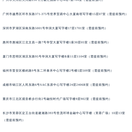
甘肃省兰州市七里河区西津西路16号兰州中心写字楼21层2102室（需提前预约）
重庆市解放碑渝中区民权路28号英利国际金融中心写字楼20层01室（需提前预约）
广州市越秀区环市东路371-375号世界贸易中心大厦南塔写字楼15层07室（需提前预约）
黑龙江省大庆市萨尔图区会战大街格拉苏蒂售后服务中心（需提前预约）
深圳市罗湖区深南东路5001号华润大厦写字楼17层1701室（需提前预约）
黑龙江省鹤岗市向阳区红军路格拉苏蒂售后服务中心（需提前预约）
黑龙江省黑河市爱辉区中央街格拉苏蒂售后服务中心（需提前预约）
惠州市惠城区江北文昌一路7号华贸大厦写字楼1座30层05室（需提前预约）
黑龙江省鸡西市鸡冠区红军路格拉苏蒂售后服务中心（需提前预约）
黑龙江省佳木斯市向阳区长安路格拉苏蒂售后服务中心（需提前预约）
厦门市思明区湖滨东路95号华润大厦写字楼B座11层1104室（需提前预约）
黑龙江省牡丹江市东安区太平路格拉苏蒂售后服务中心（需提前预约）
福州市晋安区横屿路9号东二环泰禾中心写字楼2号楼5层509室（需提前预约）
黑龙江省七台河市桃山区大同街格拉苏蒂售后服务中心（需提前预约）
黑龙江省齐齐哈尔市龙沙区龙华路格拉苏蒂售后服务中心（需提前预约）
成都市锦江区人民东路6号SAC东原中心写字楼24层2406B室（需提前预约）
黑龙江省双鸭山市尖山区新兴大街格拉苏蒂售后服务中心（需提前预约）
黑龙江省绥化市北林区新华街与康庄路交叉口格拉苏蒂售后服务中心（需提前预约）
重庆市江北区观音桥步行街2号融恒时代广场写字楼9层902室（需提前预约）
黑龙江省伊春市伊美区通河路格拉苏蒂售后服务中心（需提前预约）
吉林省白城市洮北区明仁南街格拉苏蒂售后服务中心（需提前预约）
长沙市芙蓉区定王台街道建湘路393号世茂环球金融中心写字楼（芙蓉广场）10层13室
（需提前预约）
吉林省白山市浑江区浑江大街格拉苏蒂售后服务中心（需提前预约）
吉林省吉林市船营区河南街格拉苏蒂售后服务中心（需提前预约）