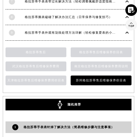
7
格拉苏蒂手表表带过长解决方法（轻松调整佩戴舒适度指南）
香港特别行政区金钟区中西区金钟道格拉苏蒂售后服务中心（需提前预约）

香港特别行政区九龙区油尖旺区弥敦道格拉苏蒂售后服务中心（需提前预约）
8
格拉苏蒂腕表磕碰了解决办法汇总（日常保养与修复技巧）

香港特别行政区铜锣湾区湾仔区轩尼诗道格拉苏蒂售后服务中心（需提前预约）
河南省安阳市文峰区解放大道格拉苏蒂售后服务中心（需提前预约）
9
格拉苏蒂手表外观有划痕处理方法详解（轻松修复爱表的小技巧）
河南省鹤壁市淇滨区九州路格拉苏蒂售后服务中心（需提前预约）
河南省济源市沁园街道济水大道格拉苏蒂售后服务中心（需提前预约）
格拉苏蒂售后
格拉苏蒂售后维修保养价目表
河南省焦作市解放区解放路格拉苏蒂售后服务中心（需提前预约）
河南省开封市鼓楼区中山路格拉苏蒂售后服务中心（需提前预约）
武汉格拉苏蒂售后维修保养费用
南京格拉苏蒂售后维修保养费用说明
河南省洛阳市西工区中州中路与解放路交叉口格拉苏蒂售后服务中心（需提前预约）
天津格拉苏蒂售后维修保养费用价目表
苏州格拉苏蒂售后维修保养价目表
河南省漯河市源汇区交通路格拉苏蒂售后服务中心（需提前预约）
河南省南阳市宛城区范蠡东路与南都路交叉口格拉苏蒂售后服务中心（需提前预约）
河南省平顶山市卫东区建设路格拉苏蒂售后服务中心（需提前预约）
随机推荐
河南省濮阳市大华龙区开州路绿城路交叉口格拉苏蒂售后服务中心（需提前预约）
河南省三门峡市湖滨区和平路格拉苏蒂售后服务中心（需提前预约）
河南省商丘市梁园区神火大道格拉苏蒂售后服务中心（需提前预约）
1
格拉苏蒂手表表针掉了解决方法（简易维修步骤与注意事项）
河南省新乡市红旗区人民路格拉苏蒂售后服务中心（需提前预约）