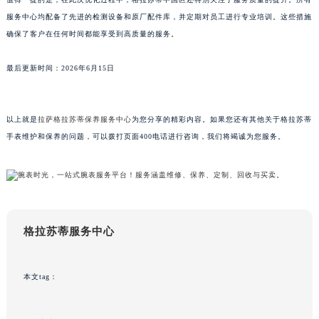
山东省威海市环翠区新威海路89号振华商厦一楼名表维修格拉苏蒂售后服务中心（需提前预约）
服务中心均配备了先进的检测设备和原厂配件库，并定期对员工进行专业培训。这些措施
山东省潍坊市奎文区东风东街格拉苏蒂售后服务中心（需提前预约）
确保了客户在任何时间都能享受到高质量的服务。
山东省枣庄市滕州市北辛路与善国路交叉口格拉苏蒂售后服务中心（需提前预约）
最后更新时间：2026年6月15日
山东省淄博市张店区金晶大道格拉苏蒂售后服务中心（需提前预约）
上海市黄浦区南京东路299号宏伊国际广场写字楼8层806室格拉苏蒂售后服务中心（需提前预约）
上海市徐汇区虹桥路3号港汇中心2座37层3705室格拉苏蒂售后服务中心（需提前预约）
以上就是
拉萨格拉苏蒂保养服务中心
为您分享的精彩内容。如果您还有其他关于格拉苏蒂
浙江省杭州市上城区钱江路1366号华润大厦A座5层503-5室格拉苏蒂售后服务中心（需提前预约）
手表维护和保养的问题，可以拨打页面400电话进行咨询，我们将竭诚为您服务。
浙江省湖州市吴兴区劳动路格拉苏蒂售后服务中心（需提前预约）
浙江省嘉兴市南湖区广益路705号嘉兴世界贸易中心A座13层1304室格拉苏蒂售后服务中心（需提前预约）
浙江省金华市金东区东市南街777号金华万达广场4号楼22楼2209室格拉苏蒂售后服务中心（需提前预约）
浙江省丽水市莲都区解放街格拉苏蒂售后服务中心（需提前预约）
格拉苏蒂服务中心
浙江省宁波市江北区大闸南路500号来福士广场办公楼20层2009室格拉苏蒂售后服务中心（需提前预约）
浙江省衢州市柯城区上街格拉苏蒂售后服务中心（需提前预约）
浙江省绍兴市越城区胜利东路379号世茂天际中心写字楼8层805室格拉苏蒂售后服务中心（需提前预约）
本文tag：
浙江省舟山市定海区解放东路格拉苏蒂售后服务中心（需提前预约）
澳门特别行政区大堂区议事亭前地（新马路）格拉苏蒂售后服务中心（需提前预约）