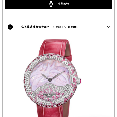
推荐阅读
广东省梅州市梅江区金燕大道格拉苏蒂售后服务中心（需提前预约）
广东省清远市清城区湖西路格拉苏蒂售后服务中心（需提前预约）
广东省汕头市龙湖区长平路格拉苏蒂售后服务中心（需提前预约）
1
格拉苏蒂维修保养服务中心介绍 | Glashutte
广东省汕尾市城区香洲街道园林社区翠园街格拉苏蒂售后服务中心（需提前预约）
广东省韶关市武江区芙蓉新区与老城中心交汇处格拉苏蒂售后服务中心（需提前预约）
广东省深圳市罗湖区深南东路5001号华润大厦17层1701室格拉苏蒂售后服务中心（需提前预约）
广东省阳江市江城区东风一路格拉苏蒂售后服务中心（需提前预约）
广东省云浮市云城区金山路格拉苏蒂售后服务中心（需提前预约）
广东省湛江市赤坎区观海北路格拉苏蒂售后服务中心（需提前预约）
广东省肇庆市端州区信安大道与砚都大道交汇处格拉苏蒂售后服务中心（需提前预约）
广西壮族自治区百色市右江区中山二路格拉苏蒂售后服务中心（需提前预约）
广西壮族自治区北海市海城区北京路格拉苏蒂售后服务中心（需提前预约）
广西壮族自治区崇左市江州区石景林街道友谊大道与丽川路交汇处格拉苏蒂售后服务中心（需提前预约）
广西壮族自治区防城港市港口区金花茶大道格拉苏蒂售后服务中心（需提前预约）
广西壮族自治区贵港市港北区港城街道布山大道与仙衣路交叉口格拉苏蒂售后服务中心（需提前预约）
广西壮族自治区桂林市秀峰区红岭路格拉苏蒂售后服务中心（需提前预约）