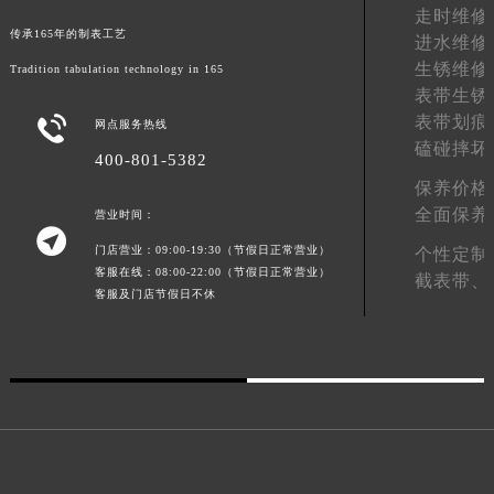
走时维修
湖南省常德市武陵区人民路格拉苏蒂售后服务中心（需提前预约）
传承165年的制表工艺
进水维修
湖南省郴州市北湖区国庆北路格拉苏蒂售后服务中心（需提前预约）
生锈维修
Tradition tabulation technology in 165
湖南省衡阳市雁峰区解放路格拉苏蒂售后服务中心（需提前预约）
表带生锈
湖南省怀化市鹤城区迎丰中路格拉苏蒂售后服务中心（需提前预约）
表带划痕

网点服务热线
湖南省娄底市娄星区长青街格拉苏蒂售后服务中心（需提前预约）
磕碰摔坏
400-801-5382
湖南省邵阳市双清区东风路格拉苏蒂售后服务中心（需提前预约）
保养价格
湖南省湘潭市雨湖区莲城大道格拉苏蒂售后服务中心（需提前预约）
全面保养
营业时间：

湖南省益阳市赫山区桃花仑路格拉苏蒂售后服务中心（需提前预约）
门店营业：09:00-19:30（节假日正常营业）
个性定制
湖南省永州市冷水滩区永州大道与中兴路交叉口格拉苏蒂售后服务中心（需提前预约）
客服在线：08:00-22:00（节假日正常营业）
截表带、
客服及门店节假日不休
湖南省岳阳市岳阳楼区东茅岭路格拉苏蒂售后服务中心（需提前预约）
湖南省张家界市永定区解放路格拉苏蒂售后服务中心（需提前预约）
湖南省长沙市芙蓉区建湘路393号世茂环球金融中心写字楼10层1013室格拉苏蒂售后服务中心（需提前预约）
湖南省株洲市芦淞区建设南路格拉苏蒂售后服务中心（需提前预约）
甘肃省白银市白银区北京路格拉苏蒂售后服务中心（需提前预约）
甘肃省定西市安定区解放路格拉苏蒂售后服务中心（需提前预约）
甘肃省敦煌市沙州镇阳关中路格拉苏蒂售后服务中心（需提前预约）