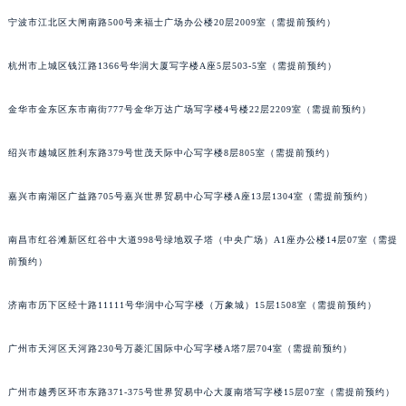
南宁市青秀区金湖路59号地王大厦12楼1224室（需提前预约）
宁波市江北区大闸南路500号来福士广场办公楼20层2009室（需提前预约）
合肥市蜀山区潜山路111号万象城华润大厦B座12楼03室（需提前预约）
杭州市上城区钱江路1366号华润大厦写字楼A座5层503-5室（需提前预约）
泉州市丰泽区宝洲路729号浦西万达中心写字楼A座7楼709室（需提前预约）
青岛市南区山东路6号华润大厦B座22层04室（需提前预约）
金华市金东区东市南街777号金华万达广场写字楼4号楼22层2209室（需提前预约）
烟台市芝罘区胜利路139号万达金融中心A座907室（需提前预约）
长春市朝阳区西安大路727号中银大厦A座(旺进大厦)18层09室（需提前预约）
绍兴市越城区胜利东路379号世茂天际中心写字楼8层805室（需提前预约）
贵阳市南明区都司高架桥路33号亨特国际金融中心14楼14D（需提前预约）
昆明市盘龙区北京路928号同德昆明广场写字楼10层06室（需提前预约）
嘉兴市南湖区广益路705号嘉兴世界贸易中心写字楼A座13层1304室（需提前预约）
石家庄市长安区中山东路39号勒泰中心写字楼B座13层07室（需提前预约）
南昌市红谷滩新区红谷中大道998号绿地双子塔（中央广场）A1座办公楼14层07室（需提
西安市碑林区南关正街88号华侨城长安国际中心E座6楼10室（需提前预约）
前预约）
海口市龙华区金贸东路5号海口华润大厦B座17层1707室（需提前预约）
唐山市路南区新华东道100号万达广场写字楼A座10层1002室（需提前预约）
济南市历下区经十路11111号华润中心写字楼（万象城）15层1508室（需提前预约）
台州市椒江区东海大道1800号腾达中心东1幢20楼2002室（需提前预约）
内蒙古自治区呼和浩特市玉泉区大学西街70号华润万象城写字楼（鄂尔多斯大厦）23层2326室（需提前预约）
广州市天河区天河路230号万菱汇国际中心写字楼A塔7层704室（需提前预约）
甘肃省兰州市七里河区西津西路16号兰州中心写字楼21层2102室（需提前预约）
广州市越秀区环市东路371-375号世界贸易中心大厦南塔写字楼15层07室（需提前预约）
重庆市解放碑渝中区民权路28号英利国际金融中心写字楼20层01室（需提前预约）