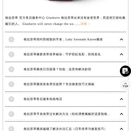
河南省郑州市二七区民主路10号华润大厦29层2905室格拉苏蒂售后服务中心（需提前预约）
河南省周口市川汇区七一路格拉苏蒂售后服务中心（需提前预约）
格拉苏蒂 官方售后服务中心 Glashutte 格拉苏蒂从来没有改变世界，而是把它留给佩
河南省驻马店市驿城区乐山大道与置地大道交叉口格拉苏蒂售后服务中心（需提前预约）
戴它的人。 Glashutte will never change the wo......
详情 >
湖北省鄂州市鄂城区文星大道格拉苏蒂售后服务中心（需提前预约）
湖北省黄冈市黄州区赤壁大道格拉苏蒂售后服务中心（需提前预约）
2
格拉苏蒂简约而精致的手表，Lady Serenade Karree腕表
湖北省黄石市黄石港区武汉路格拉苏蒂售后服务中心（需提前预约）
3
格拉苏蒂橡胶表带保养秘诀：守护彩虹色彩，拒绝老化
湖北省荆门市东宝中天街步行街格拉苏蒂售后服务中心（需提前预约）
湖北省荆州市荆州区荆中路格拉苏蒂售后服务中心（需提前预约）

4
格拉苏蒂腕表日历脱落？别急，这里有解决妙招
湖北省十堰市茅箭区人民北路格拉苏蒂售后服务中心（需提前预约）
湖北省随州市曾都区青年路格拉苏蒂售后服务中心（需提前预约）

5
格拉苏蒂腕表发条滑丝故障？专业修复技巧大揭秘
湖北省咸宁市咸安区长安大道格拉苏蒂售后服务中心（需提前预约）
湖北省襄阳市樊城区长虹路与人民路交叉口格拉苏蒂售后服务中心（需提前预约）
6
格拉苏蒂售后服务热线电话
湖北省孝感市孝南区复兴大道格拉苏蒂售后服务中心（需提前预约）
湖北省宜昌市西陵区夷陵大道与港窑路格拉苏蒂售后服务中心（需提前预约）
7
格拉苏蒂手表表带过长解决方法（轻松调整佩戴舒适度指南）
湖南省常德市武陵区人民路格拉苏蒂售后服务中心（需提前预约）
湖南省郴州市北湖区国庆北路格拉苏蒂售后服务中心（需提前预约）
8
格拉苏蒂腕表磕碰了解决办法汇总（日常保养与修复技巧）