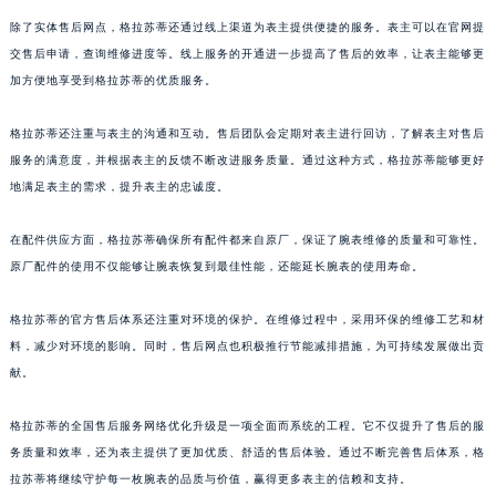
澳门特别行政区花王堂区大三巴商圈格拉苏蒂售后服务中心（需提前预约）
除了实体售后网点，格拉苏蒂还通过线上渠道为表主提供便捷的服务。表主可以在官网提
澳门特别行政区嘉模堂区官也街格拉苏蒂售后服务中心（需提前预约）
交售后申请，查询维修进度等。线上服务的开通进一步提高了售后的效率，让表主能够更
加方便地享受到格拉苏蒂的优质服务。
澳门省路氹城市金光大道格拉苏蒂售后服务中心（需提前预约）
澳门特别行政区望德堂区塔石广场格拉苏蒂售后服务中心（需提前预约）
格拉苏蒂还注重与表主的沟通和互动。售后团队会定期对表主进行回访，了解表主对售后
福建省福州市鼓楼区五四路128-1号恒力城写字楼15层03室格拉苏蒂售后服务中心（需提前预约）
服务的满意度，并根据表主的反馈不断改进服务质量。通过这种方式，格拉苏蒂能够更好
福建省厦门市思明区湖滨东路95号万象城华润大厦B座11层1104室格拉苏蒂售后服务中心（需提前预约）
地满足表主的需求，提升表主的忠诚度。
广东省潮州市潮安区新风路与潮汕路交汇处格拉苏蒂售后服务中心（需提前预约）
广东省广州市天河区天河路230号万菱汇国际中心A塔7层704室格拉苏蒂售后服务中心（需提前预约）
在配件供应方面，格拉苏蒂确保所有配件都来自原厂，保证了腕表维修的质量和可靠性。
原厂配件的使用不仅能够让腕表恢复到最佳性能，还能延长腕表的使用寿命。
广东省广州市越秀区环市东路371-375号世界贸易中心大厦南塔15层1507室格拉苏蒂售后服务中心（需提前预约）
广东省河源市源城区越王大道格拉苏蒂售后服务中心（需提前预约）
格拉苏蒂的官方售后体系还注重对环境的保护。在维修过程中，采用环保的维修工艺和材
广东省惠州市惠城区江北文昌一路7号华贸大厦1座30层3005室格拉苏蒂售后服务中心（需提前预约）
料，减少对环境的影响。同时，售后网点也积极推行节能减排措施，为可持续发展做出贡
广东省江门市蓬江区广场西路格拉苏蒂售后服务中心（需提前预约）
献。
广东省揭阳市榕城进贤门步行街格拉苏蒂售后服务中心（需提前预约）
广东省茂名市电白区水东街道迎宾大道格拉苏蒂售后服务中心（需提前预约）
格拉苏蒂的全国售后服务网络优化升级是一项全面而系统的工程。它不仅提升了售后的服
务质量和效率，还为表主提供了更加优质、舒适的售后体验。通过不断完善售后体系，格
广东省梅州市梅江区金燕大道格拉苏蒂售后服务中心（需提前预约）
拉苏蒂将继续守护每一枚腕表的品质与价值，赢得更多表主的信赖和支持。
广东省清远市清城区湖西路格拉苏蒂售后服务中心（需提前预约）