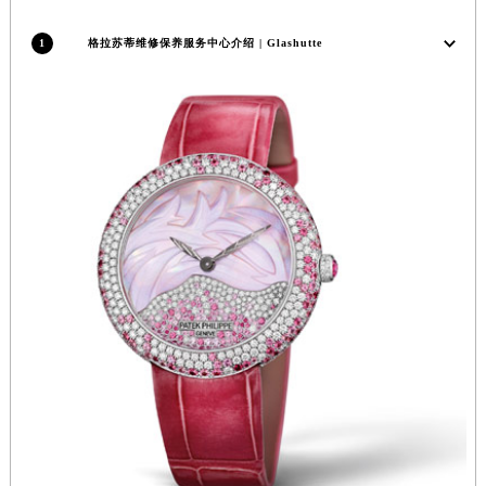
香港特别行政区铜锣湾区湾仔区轩尼诗道格拉苏蒂售后服务中心（需提前预约）
1
格拉苏蒂维修保养服务中心介绍 | Glashutte
河南省安阳市文峰区解放大道格拉苏蒂售后服务中心（需提前预约）
河南省鹤壁市淇滨区九州路格拉苏蒂售后服务中心（需提前预约）
河南省济源市沁园街道济水大道格拉苏蒂售后服务中心（需提前预约）
河南省焦作市解放区解放路格拉苏蒂售后服务中心（需提前预约）
河南省开封市鼓楼区中山路格拉苏蒂售后服务中心（需提前预约）
河南省洛阳市西工区中州中路与解放路交叉口格拉苏蒂售后服务中心（需提前预约）
河南省漯河市源汇区交通路格拉苏蒂售后服务中心（需提前预约）
河南省南阳市宛城区范蠡东路与南都路交叉口格拉苏蒂售后服务中心（需提前预约）
河南省平顶山市卫东区建设路格拉苏蒂售后服务中心（需提前预约）
河南省濮阳市大华龙区开州路绿城路交叉口格拉苏蒂售后服务中心（需提前预约）
河南省三门峡市湖滨区和平路格拉苏蒂售后服务中心（需提前预约）
河南省商丘市梁园区神火大道格拉苏蒂售后服务中心（需提前预约）
河南省新乡市红旗区人民路格拉苏蒂售后服务中心（需提前预约）
河南省信阳市浉河区东方红大道格拉苏蒂售后服务中心（需提前预约）
河南省许昌市魏都区建安大道与八龙路交叉口格拉苏蒂售后服务中心（需提前预约）