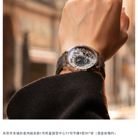
辽宁省沈阳市沈河区中街路137号亨得利名表维修授权店1楼格拉苏蒂售后服务中心（需提前预约）
辽宁省沈阳市沈河区中街路83号亨得利名表维修授权店1楼格拉苏蒂售后服务中心（需提前预约）
北京市朝阳区建国门外大街甲6号华熙国际中心D座11层1102室格拉苏蒂售后服务中心（北京总部）（需提前预约）
北京市东城区东长安街1号王府井东方广场W3座6层602室格拉苏蒂售后服务中心（需提前预约）
河北省保定市竞秀区朝阳北大街北国先天下格拉苏蒂售后服务中心（需提前预约）
内蒙古自治区阿拉善盟市左旗土尔扈特大街格拉苏蒂售后服务中心（需提前预约）
内蒙古自治区巴彦淖尔市临河区新华街格拉苏蒂售后服务中心（需提前预约）
内蒙古自治区包头市青山区幸福路甲3号王府井百货名表维修格拉苏蒂售后服务中心（需提前预约）
内蒙古自治区赤峰市红山区哈达街格拉苏蒂售后服务中心（需提前预约）
内蒙古自治区鄂尔多斯市东胜区伊金霍洛街格拉苏蒂售后服务中心（需提前预约）
内蒙古自治区呼伦贝尔市海拉尔区中央街格拉苏蒂售后服务中心（需提前预约）
内蒙古自治区通辽市科尔沁区明仁大街格拉苏蒂售后服务中心（需提前预约）
内蒙古自治区乌海市海勃湾区人民南路格拉苏蒂售后服务中心（需提前预约）
内蒙古自治区乌兰察布市集宁区恩和大街格拉苏蒂售后服务中心（需提前预约）
内蒙古自治区锡林郭勒盟市锡林浩特市光明街与额尔敦路交叉口格拉苏蒂售后服务中心（需提前预约）
东莞市东城街道鸿福东路1号民盈国贸中心T1写字楼9层907室（需提前预约）
内蒙古自治区兴安盟市乌兰浩特市兴安大街格拉苏蒂售后服务中心（需提前预约）