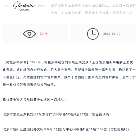
成了全国售后服务网络的全面优化升级。通过对网点进行
盐城市盐都区世纪大道5号盐城金融城写字楼1号楼16层1604室（需提前预约）
改造、扩大服务范围、重塑服务流程等一系列举措，构建
泰州市海陵区永定东路399号置地商务中心东塔写字楼（华润万象城）17层1706室（需提前预约）
起了一个覆盖广泛、高效便捷的官方售后体系，致力于
宁波市江北区大闸南路500号来福士广场办公楼20层2009室（需提前预约）
全…

杭州市上城区钱江路1366号华润大厦写字楼A座5层503-5室（需提前预约）
50 次
2026-06-17
金华市金东区东市南街777号金华万达广场写字楼4号楼22层2209室（需提前预约）
绍兴市越城区胜利东路379号世茂天际中心写字楼8层805室（需提前预约）
嘉兴市南湖区广益路705号嘉兴世界贸易中心写字楼A座13层1304室（需提前预约）
【
格拉苏蒂保养
】2026年，格拉苏蒂在国内市场正式完成了全国售后服务网络的全面优
南昌市红谷滩新区红谷中大道998号绿地双子塔（中央广场）A1座办公楼14层07室（需提前预约）
化升级。通过对网点进行改造、扩大服务范围、重塑服务流程等一系列举措，构建起了一
济南市历下区经十路11111号华润中心写字楼（万象城）15层1508室（需提前预约）
个覆盖广泛、高效便捷的官方售后体系，致力于全面提升国内表主的售后体验，全力守护
广州市天河区天河路230号万菱汇国际中心写字楼A塔7层704室（需提前预约）
每一枚格拉苏蒂腕表的品质与价值。
广州市越秀区环市东路371-375号世界贸易中心大厦南塔写字楼15层07室（需提前预约）
格拉苏蒂官方售后服务中心全国网点地址：
深圳市罗湖区深南东路5001号华润大厦写字楼17层1701室（需提前预约）
惠州市惠城区江北文昌一路7号华贸大厦写字楼1座30层05室（需提前预约）
北京市东城区东长安街1号东方广场写字楼W3座6层602室（需提前预约）
厦门市思明区湖滨东路95号华润大厦写字楼B座11层1104室（需提前预约）
福州市鼓楼区五四路128-1号恒力城写字楼15层03室（需提前预约）
北京市朝阳区建国门外大街甲6号华熙国际中心写字楼D座11层1102室（需提前预约）
成都市锦江区人民东路6号SAC东原中心写字楼24层2406B室（需提前预约）