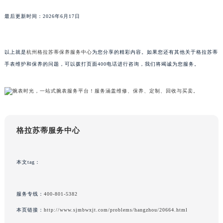
广东省汕头市龙湖区长平路格拉苏蒂售后服务中心（需提前预约）
最后更新时间：2026年6月17日
广东省汕尾市城区香洲街道园林社区翠园街格拉苏蒂售后服务中心（需提前预约）
广东省韶关市武江区芙蓉新区与老城中心交汇处格拉苏蒂售后服务中心（需提前预约）
广东省深圳市罗湖区深南东路5001号华润大厦17层1701室格拉苏蒂售后服务中心（需提前预约）
以上就是
杭州格拉苏蒂保养服务中心
为您分享的精彩内容。如果您还有其他关于格拉苏蒂
手表维护和保养的问题，可以拨打页面400电话进行咨询，我们将竭诚为您服务。
广东省阳江市江城区东风一路格拉苏蒂售后服务中心（需提前预约）
广东省云浮市云城区金山路格拉苏蒂售后服务中心（需提前预约）
广东省湛江市赤坎区观海北路格拉苏蒂售后服务中心（需提前预约）
广东省肇庆市端州区信安大道与砚都大道交汇处格拉苏蒂售后服务中心（需提前预约）
广西壮族自治区百色市右江区中山二路格拉苏蒂售后服务中心（需提前预约）
格拉苏蒂服务中心
广西壮族自治区北海市海城区北京路格拉苏蒂售后服务中心（需提前预约）
广西壮族自治区崇左市江州区石景林街道友谊大道与丽川路交汇处格拉苏蒂售后服务中心（需提前预约）
本文tag：
广西壮族自治区防城港市港口区金花茶大道格拉苏蒂售后服务中心（需提前预约）
广西壮族自治区贵港市港北区港城街道布山大道与仙衣路交叉口格拉苏蒂售后服务中心（需提前预约）
广西壮族自治区桂林市秀峰区红岭路格拉苏蒂售后服务中心（需提前预约）
服务专线：
400-801-5382
广西壮族自治区河池市金城江区金城江街道朝阳路格拉苏蒂售后服务中心（需提前预约）
本页链接：
http://www.sjmbwxjt.com/problems/hangzhou/20664.html
广西壮族自治区贺州市八步区城东街道灵峰南路格拉苏蒂售后服务中心（需提前预约）