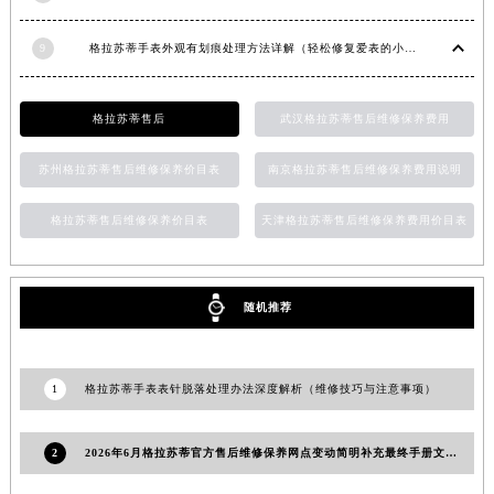
湖南省衡阳市雁峰区解放路格拉苏蒂售后服务中心（需提前预约）
9
格拉苏蒂手表外观有划痕处理方法详解（轻松修复爱表的小技巧）
湖南省怀化市鹤城区迎丰中路格拉苏蒂售后服务中心（需提前预约）
湖南省娄底市娄星区长青街格拉苏蒂售后服务中心（需提前预约）
湖南省邵阳市双清区东风路格拉苏蒂售后服务中心（需提前预约）
格拉苏蒂售后
武汉格拉苏蒂售后维修保养费用
湖南省湘潭市雨湖区莲城大道格拉苏蒂售后服务中心（需提前预约）
苏州格拉苏蒂售后维修保养价目表
南京格拉苏蒂售后维修保养费用说明
湖南省益阳市赫山区桃花仑路格拉苏蒂售后服务中心（需提前预约）
湖南省永州市冷水滩区永州大道与中兴路交叉口格拉苏蒂售后服务中心（需提前预约）
格拉苏蒂售后维修保养价目表
天津格拉苏蒂售后维修保养费用价目表
湖南省岳阳市岳阳楼区东茅岭路格拉苏蒂售后服务中心（需提前预约）
湖南省张家界市永定区解放路格拉苏蒂售后服务中心（需提前预约）
湖南省长沙市芙蓉区建湘路393号世茂环球金融中心写字楼10层1013室格拉苏蒂售后服务中心（需提前预约）
随机推荐
湖南省株洲市芦淞区建设南路格拉苏蒂售后服务中心（需提前预约）
甘肃省白银市白银区北京路格拉苏蒂售后服务中心（需提前预约）
1
格拉苏蒂手表表针脱落处理办法深度解析（维修技巧与注意事项）
甘肃省定西市安定区解放路格拉苏蒂售后服务中心（需提前预约）
甘肃省敦煌市沙州镇阳关中路格拉苏蒂售后服务中心（需提前预约）
2
2026年6月格拉苏蒂官方售后维修保养网点变动简明补充最终手册文件定稿
甘肃省合作市人民街格拉苏蒂售后服务中心（需提前预约）
甘肃省嘉峪关市雄关区新华中路格拉苏蒂售后服务中心（需提前预约）