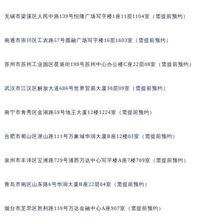
山西省大同市平城区迎宾街格拉苏蒂售后服务中心（需提前预约）
无锡市梁溪区人民中路139号恒隆广场写字楼1座11层1104室（需提前预约）
山西省晋城市城区黄华街格拉苏蒂售后服务中心（需提前预约）
山西省晋中市榆次区顺城街格拉苏蒂售后服务中心（需提前预约）
南通市崇川区工农路57号圆融广场写字楼16层1603室（需提前预约）
山西省临汾市尧都区解放路格拉苏蒂售后服务中心（需提前预约）
苏州市苏州工业园区星港街199号苏州中心办公楼C座22层08室（需提前预约）
山西省吕梁市离石区永宁中路与建设街交叉口格拉苏蒂售后服务中心（需提前预约）
山西省朔州市朔城区怡西路与鄯阳西街交汇处格拉苏蒂售后服务中心（需提前预约）
武汉市江汉区解放大道686号世界贸易大厦38层09室（需提前预约）
山西省忻州市忻府区和平东街与七一南路交叉口格拉苏蒂售后服务中心（需提前预约）
山西省阳泉市郊区平阳东街与新城大道交叉口格拉苏蒂售后服务中心（需提前预约）
南宁市青秀区金湖路59号地王大厦12楼1224室（需提前预约）
山西省运城市盐湖区河东街格拉苏蒂售后服务中心（需提前预约）
山西省长治市潞州区英雄中路格拉苏蒂售后服务中心（需提前预约）
合肥市蜀山区潜山路111号万象城华润大厦B座12楼03室（需提前预约）
山西省太原市迎泽区迎泽街道解放路15号亨得利名表维修授权店3楼格拉苏蒂售后服务中心（需提前预约）
泉州市丰泽区宝洲路729号浦西万达中心写字楼A座7楼709室（需提前预约）
天津市和平区赤峰道136号天津国际金融中心26层2603室格拉苏蒂售后服务中心（需提前预约）
安徽省安庆市迎江区人民路格拉苏蒂售后服务中心（需提前预约）
青岛市南区山东路6号华润大厦B座22层04室（需提前预约）
安徽省蚌埠市蚌山区淮河路格拉苏蒂售后服务中心（需提前预约）
安徽省亳州市谯城区魏武大道格拉苏蒂售后服务中心（需提前预约）
烟台市芝罘区胜利路139号万达金融中心A座907室（需提前预约）
安徽省池州市贵池区长江路格拉苏蒂售后服务中心（需提前预约）