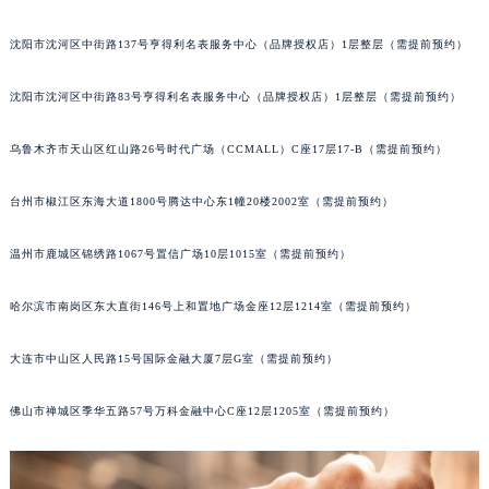
吉林省四平市铁东区紫气大路与南九经街交汇处格拉苏蒂售后服务中心（需提前预约）
沈阳市沈河区中街路137号亨得利名表服务中心（品牌授权店）1层整层（需提前预约）
吉林省松原市宁江区五环大街格拉苏蒂售后服务中心（需提前预约）
吉林省通化市东昌区环通乡江南大街格拉苏蒂售后服务中心（需提前预约）
沈阳市沈河区中街路83号亨得利名表服务中心（品牌授权店）1层整层（需提前预约）
吉林省延边市延吉市解放路格拉苏蒂售后服务中心（需提前预约）
辽宁省鞍山市铁东区站前街格拉苏蒂售后服务中心（需提前预约）
乌鲁木齐市天山区红山路26号时代广场（CCMALL）C座17层17-B（需提前预约）
辽宁省本溪市平山区胜利路格拉苏蒂售后服务中心（需提前预约）
台州市椒江区东海大道1800号腾达中心东1幢20楼2002室（需提前预约）
辽宁省朝阳市双塔区新华路格拉苏蒂售后服务中心（需提前预约）
辽宁省丹东市振兴区七经街格拉苏蒂售后服务中心（需提前预约）
温州市鹿城区锦绣路1067号置信广场10层1015室（需提前预约）
辽宁省抚顺市新抚区东一路格拉苏蒂售后服务中心（需提前预约）
辽宁省阜新市海州区解放大街格拉苏蒂售后服务中心（需提前预约）
哈尔滨市南岗区东大直街146号上和置地广场金座12层1214室（需提前预约）
辽宁省葫芦岛市连山区中央路格拉苏蒂售后服务中心（需提前预约）
辽宁省锦州市古塔区中央大街格拉苏蒂售后服务中心（需提前预约）
大连市中山区人民路15号国际金融大厦7层G室（需提前预约）
辽宁省辽阳市白塔区新运大街格拉苏蒂售后服务中心（需提前预约）
佛山市禅城区季华五路57号万科金融中心C座12层1205室（需提前预约）
辽宁省盘锦市兴隆台区石油大街格拉苏蒂售后服务中心（需提前预约）
辽宁省铁岭市银州区南马路格拉苏蒂售后服务中心（需提前预约）
辽宁省营口市站前区市府路与渤海大街交叉口格拉苏蒂售后服务中心（需提前预约）