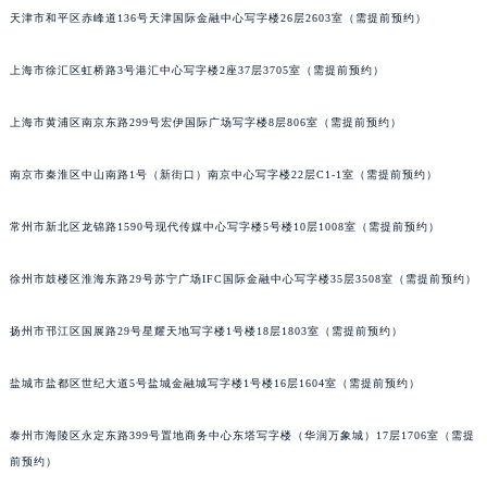
天津市和平区赤峰道136号天津国际金融中心写字楼26层2603室（需提前预约）
重庆市江北区观音桥步行街2号融恒时代广场写字楼9层902室（需提前预约）
长沙市芙蓉区定王台街道建湘路393号世茂环球金融中心写字楼（芙蓉广场）10层13室（需提前预约）
上海市徐汇区虹桥路3号港汇中心写字楼2座37层3705室（需提前预约）
郑州市二七区铭功路10号华润大厦写字楼29层2905室（需提前预约）
太原市迎泽区解放路15号亨得利名表服务中心（品牌授权店）3层整层（需提前预约）
上海市黄浦区南京东路299号宏伊国际广场写字楼8层806室（需提前预约）
沈阳市沈河区中街路137号亨得利名表服务中心（品牌授权店）1层整层（需提前预约）
沈阳市沈河区中街路83号亨得利名表服务中心（品牌授权店）1层整层（需提前预约）
南京市秦淮区中山南路1号（新街口）南京中心写字楼22层C1-1室（需提前预约）
乌鲁木齐市天山区红山路26号时代广场（CCMALL）C座17层17-B（需提前预约）
常州市新北区龙锦路1590号现代传媒中心写字楼5号楼10层1008室（需提前预约）
温州市鹿城区锦绣路1067号置信广场10层1015室（需提前预约）
哈尔滨市道里区友谊西路600号富力中心T2座写字楼29层03室（需提前预约）
徐州市鼓楼区淮海东路29号苏宁广场IFC国际金融中心写字楼35层3508室（需提前预约）
大连市中山区人民路15号国际金融大厦7层G室（需提前预约）
佛山市禅城区季华五路57号万科金融中心C座12层1205室（需提前预约）
扬州市邗江区国展路29号星耀天地写字楼1号楼18层1803室（需提前预约）
东莞市东城街道鸿福东路1号民盈国贸中心T1写字楼9层907室（需提前预约）
盐城市盐都区世纪大道5号盐城金融城写字楼1号楼16层1604室（需提前预约）
无锡市梁溪区人民中路139号恒隆广场写字楼1座11层1104室（需提前预约）
南通市崇川区工农路57号圆融广场写字楼16层1603室（需提前预约）
泰州市海陵区永定东路399号置地商务中心东塔写字楼（华润万象城）17层1706室（需提
苏州市苏州工业园区星港街199号苏州中心办公楼C座22层08室（需提前预约）
前预约）
武汉市江汉区解放大道686号世界贸易大厦38层09室（需提前预约）