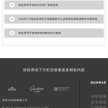
甘肃省金昌市金川区北京路格拉苏蒂售后服务中心（需提前预约）
3
格拉苏蒂手表机芯生锈了原因是啥
甘肃省酒泉市肃州区西大街格拉苏蒂售后服务中心（需提前预约）
甘肃省临夏市城南街道团结路格拉苏蒂售后服务中心（需提前预约）
4
2026年7月格拉苏蒂官方维修服务中心及保养站最新调整补充最终明细公示
甘肃省陇南市武都区人民路格拉苏蒂售后服务中心（需提前预约）
甘肃省平凉市崆峒区西大街格拉苏蒂售后服务中心（需提前预约）
5
格拉苏蒂手表表带掉色解决办法集锦
甘肃省庆阳市西峰区南大街格拉苏蒂售后服务中心（需提前预约）
甘肃省天水市秦州区民主路格拉苏蒂售后服务中心（需提前预约）
甘肃省武威市凉州区迎宾路格拉苏蒂售后服务中心（需提前预约）
甘肃省张掖市甘州区民乐北路格拉苏蒂售后服务中心（需提前预约）
宁夏回族自治区固原市原州区文化街格拉苏蒂售后服务中心（需提前预约）
轻轻滑动下方栏目探索更多精彩内容
宁夏回族自治区石嘴山市大武口区贺兰山路格拉苏蒂售后服务中心（需提前预约）
宁夏回族自治区吴忠市利通区开元大道格拉苏蒂售后服务中心（需提前预约）
格拉苏蒂全面
宁夏回族自治区银川市兴庆区新华东路97号新百中心C馆一层C1-18号商铺格拉苏蒂售后服务中心（需提前预约）
宁夏回族自治区中卫市沙坡头区鼓楼东街格拉苏蒂售后服务中心（需提前预约）
走时维修
青海省果洛藏族自治州玛沁县团结路格拉苏蒂售后服务中心（需提前预约）
传承165年的制表工艺
进水维修
青海省海北藏族自治州海晏县将军路格拉苏蒂售后服务中心（需提前预约）
生锈维修
Tradition tabulation technology in 165