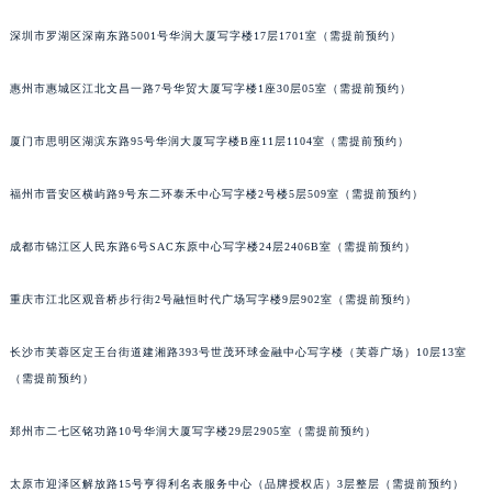
黑龙江省大庆市萨尔图区会战大街格拉苏蒂售后服务中心（需提前预约）
深圳市罗湖区深南东路5001号华润大厦写字楼17层1701室（需提前预约）
黑龙江省鹤岗市向阳区红军路格拉苏蒂售后服务中心（需提前预约）
黑龙江省黑河市爱辉区中央街格拉苏蒂售后服务中心（需提前预约）
惠州市惠城区江北文昌一路7号华贸大厦写字楼1座30层05室（需提前预约）
黑龙江省鸡西市鸡冠区红军路格拉苏蒂售后服务中心（需提前预约）
厦门市思明区湖滨东路95号华润大厦写字楼B座11层1104室（需提前预约）
黑龙江省佳木斯市向阳区长安路格拉苏蒂售后服务中心（需提前预约）
黑龙江省牡丹江市东安区太平路格拉苏蒂售后服务中心（需提前预约）
福州市晋安区横屿路9号东二环泰禾中心写字楼2号楼5层509室（需提前预约）
黑龙江省七台河市桃山区大同街格拉苏蒂售后服务中心（需提前预约）
黑龙江省齐齐哈尔市龙沙区龙华路格拉苏蒂售后服务中心（需提前预约）
成都市锦江区人民东路6号SAC东原中心写字楼24层2406B室（需提前预约）
黑龙江省双鸭山市尖山区新兴大街格拉苏蒂售后服务中心（需提前预约）
黑龙江省绥化市北林区新华街与康庄路交叉口格拉苏蒂售后服务中心（需提前预约）
重庆市江北区观音桥步行街2号融恒时代广场写字楼9层902室（需提前预约）
黑龙江省伊春市伊美区通河路格拉苏蒂售后服务中心（需提前预约）
长沙市芙蓉区定王台街道建湘路393号世茂环球金融中心写字楼（芙蓉广场）10层13室
吉林省白城市洮北区明仁南街格拉苏蒂售后服务中心（需提前预约）
（需提前预约）
吉林省白山市浑江区浑江大街格拉苏蒂售后服务中心（需提前预约）
吉林省吉林市船营区河南街格拉苏蒂售后服务中心（需提前预约）
郑州市二七区铭功路10号华润大厦写字楼29层2905室（需提前预约）
吉林省辽源市龙山区人民大街格拉苏蒂售后服务中心（需提前预约）
吉林省梅河口市新华街道梅河大街格拉苏蒂售后服务中心（需提前预约）
太原市迎泽区解放路15号亨得利名表服务中心（品牌授权店）3层整层（需提前预约）