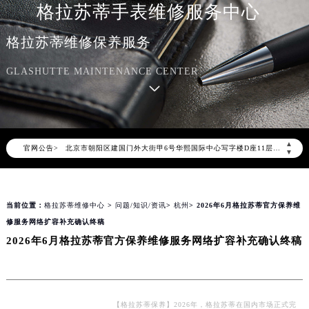
格拉苏蒂手表维修服务中心
格拉苏蒂维修保养服务
GLASHUTTE MAINTENANCE CENTER
2026年8月格拉苏蒂中国区售后服务网络优化升级公告
2026年8月格拉苏蒂全国官方售后客户服务热线：400-801-5523
格拉苏蒂官方全国统一服务热线400-801-5523，服务覆盖中国大陆、香港、澳门、台湾全部区域（非大陆需加拨“+86”）
2026年8月格拉苏蒂售后服务中心最新网点地址：
▲
官网公告>
北京市朝阳区建国门外大街甲6号华熙国际中心写字楼D座11层1102室（北京总部）（需提前预约）
▼
北京市东城区东长安街1号东方广场写字楼W3座6层602室（需提前预约）
天津市和平区赤峰道136号天津国际金融中心写字楼26层2603室（需提前预约）
当前位置：
格拉苏蒂维修中心
>
问题/知识/资讯
>
杭州
> 2026年6月格拉苏蒂官方保养维
上海市徐汇区虹桥路3号港汇中心写字楼2座37层3705室（需提前预约）
修服务网络扩容补充确认终稿
上海市黄浦区南京东路299号宏伊国际广场写字楼8层806室（需提前预约）
2026年6月格拉苏蒂官方保养维修服务网络扩容补充确认终稿
南京市秦淮区中山南路1号（新街口）南京中心写字楼22层C1-1室（需提前预约）
常州市新北区龙锦路1590号现代传媒中心写字楼5号楼10层1008室（需提前预约）
徐州市鼓楼区淮海东路29号苏宁广场IFC国际金融中心写字楼35层3508室（需提前预约）
扬州市邗江区国展路29号星耀天地写字楼1号楼18层1803室（需提前预约）
【格拉苏蒂保养】2026年，格拉苏蒂在国内市场正式完