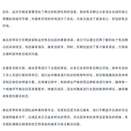
山东省枣庄市滕州市北辛路与善国路交叉口格拉苏蒂售后服务中心（需提前预约）
此外，这次升级还着重强化了网点的私密性和舒适度。新的售后网点大多选址在城市核心
山东省淄博市张店区金晶大道格拉苏蒂售后服务中心（需提前预约）
商圈的高端写字楼，对服务空间的布局进行了优化，为表主提供了更加安心、舒适的售后
上海市黄浦区南京东路299号宏伊国际广场写字楼8层806室格拉苏蒂售后服务中心（需提前预约）
环境。
上海市徐汇区虹桥路3号港汇中心2座37层3705室格拉苏蒂售后服务中心（需提前预约）
浙江省杭州市上城区钱江路1366号华润大厦A座5层503-5室格拉苏蒂售后服务中心（需提前预约）
格拉苏蒂官方官网是获取这些售后信息的重要来源。表主可以通过官网了解到各个售后网
浙江省湖州市吴兴区劳动路格拉苏蒂售后服务中心（需提前预约）
点的具体情况，包括服务项目、服务流程等。同时，官网也提供了客户服务渠道，方便表
主随时咨询售后相关问题。
浙江省嘉兴市南湖区广益路705号嘉兴世界贸易中心A座13层1304室格拉苏蒂售后服务中心（需提前预约）
浙江省金华市金东区东市南街777号金华万达广场4号楼22楼2209室格拉苏蒂售后服务中心（需提前预约）
在服务流程方面，格拉苏蒂进行了全面的再造。从表主送表到售后网点开始，就有专业的
浙江省丽水市莲都区解放街格拉苏蒂售后服务中心（需提前预约）
工作人员进行接待和登记。他们会对腕表进行初步的检查和评估，然后根据腕表的具体情
浙江省宁波市江北区大闸南路500号来福士广场办公楼20层2009室格拉苏蒂售后服务中心（需提前预约）
况制定相应的维修方案。在维修过程中，制表师会严格按照品牌标准进行操作，确保每一
浙江省衢州市柯城区上街格拉苏蒂售后服务中心（需提前预约）
个维修环节都达到高质量要求。维修完成后，还会对腕表进行全面的检测和调试，确保腕
浙江省绍兴市越城区胜利东路379号世茂天际中心写字楼8层805室格拉苏蒂售后服务中心（需提前预约）
表恢复到最佳状态。
浙江省舟山市定海区解放东路格拉苏蒂售后服务中心（需提前预约）
格拉苏蒂的售后团队始终秉持着专业、负责的态度为表主服务。他们不断提升自身的专业
澳门特别行政区大堂区议事亭前地（新马路）格拉苏蒂售后服务中心（需提前预约）
技能和服务水平，以满足表主日益多样化的需求。无论是简单的保养还是复杂的维修，售
澳门特别行政区风顺堂区南湾大马路格拉苏蒂售后服务中心（需提前预约）
后团队都能以精湛的技艺和高效的服务为表主解决问题。
澳门特别行政区花地玛堂区关闸广场格拉苏蒂售后服务中心（需提前预约）