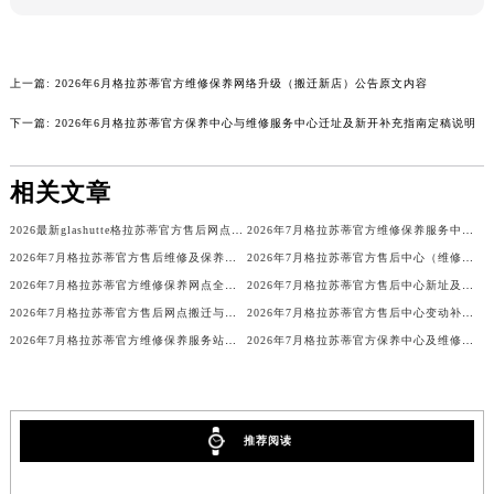
广西壮族自治区来宾市兴宾区桂中大道格拉苏蒂售后服务中心（需提前预约）
广西壮族自治区柳州市城中区中山中路格拉苏蒂售后服务中心（需提前预约）
广西壮族自治区钦州市钦南区金海湾东大街格拉苏蒂售后服务中心（需提前预约）
上一篇:
2026年6月格拉苏蒂官方维修保养网络升级（搬迁新店）公告原文内容
广西壮族自治区梧州市万秀区龙湖镇高旺路格拉苏蒂售后服务中心（需提前预约）
下一篇:
2026年6月格拉苏蒂官方保养中心与维修服务中心迁址及新开补充指南定稿说明
广西壮族自治区玉林市玉州区金玉路格拉苏蒂售后服务中心（需提前预约）
海南省儋州市儋州市那大镇兰洋北路格拉苏蒂售后服务中心（需提前预约）
相关文章
海南省东方市八所镇解放西路格拉苏蒂售后服务中心（需提前预约）
2026最新glashutte格拉苏蒂官方售后网点地址考察报告
2026年7月格拉苏蒂官方维修保养服务中心调整明细（迁址+新开）
海南省琼海市嘉积镇东风路格拉苏蒂售后服务中心（需提前预约）
2026年7月格拉苏蒂官方售后维修及保养中心网点更新补充最终汇总定稿内容
2026年7月格拉苏蒂官方售后中心（维修保养）网点迁移及新设补充最终版内容
海南省三沙市西沙区西沙群岛永兴岛北京路格拉苏蒂售后服务中心（需提前预约）
2026年7月格拉苏蒂官方维修保养网点全面更新补充说明（搬迁新增店铺）
2026年7月格拉苏蒂官方售后中心新址及增设站点补充最终速览
海南省三亚市吉阳区迎宾路格拉苏蒂售后服务中心（需提前预约）
2026年7月格拉苏蒂官方售后网点搬迁与新设通知（正式版）
2026年7月格拉苏蒂官方售后中心变动补充总览（搬迁+新设）
海南省万宁市万城镇解放路格拉苏蒂售后服务中心（需提前预约）
2026年7月格拉苏蒂官方维修保养服务站点调整补充定稿（迁址新增）确认内容
2026年7月格拉苏蒂官方保养中心及维修服务点变动对照补充最终表内容正式公开
海南省文昌市文城镇教育东路格拉苏蒂售后服务中心（需提前预约）
海南省五指山市通什镇三月三大道格拉苏蒂售后服务中心（需提前预约）
香港特别行政区尖沙咀区油尖旺区广东道格拉苏蒂售后服务中心（需提前预约）
推荐阅读
香港特别行政区金钟区中西区金钟道格拉苏蒂售后服务中心（需提前预约）
香港特别行政区九龙区油尖旺区弥敦道格拉苏蒂售后服务中心（需提前预约）