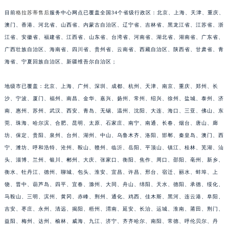
福建省漳州市龙文区步港路格拉苏蒂售后服务中心（需提前预约）
目前
格拉苏蒂售后
服务中心网点已覆盖全国34个省级行政区：北京、上海、天津、重庆、
江苏省常州市新北区龙锦路1590号现代传媒中心5号楼10层1008室格拉苏蒂售后服务中心（需提前预约）
澳门、香港、河北省、山西省、内蒙古自治区、辽宁省、吉林省、黑龙江省、江苏省、浙
江省、安徽省、福建省、江西省、山东省、台湾省、河南省、湖北省、湖南省、广东省、
江苏省淮安市清江浦区淮海北路格拉苏蒂售后服务中心（需提前预约）
广西壮族自治区、海南省、四川省、贵州省、云南省、西藏自治区、陕西省、甘肃省、青
江苏省连云港市海州区通灌北路格拉苏蒂售后服务中心（需提前预约）
海省、宁夏回族自治区、新疆维吾尔自治区；
江苏省南京市秦淮区中山南路1号南京中心22层22-C1-C3室格拉苏蒂售后服务中心（需提前预约）
江苏省宿迁市宿城区西湖路格拉苏蒂售后服务中心（需提前预约）
地级市已覆盖：北京、上海、广州、深圳、成都、杭州、天津、南京、重庆、郑州、长
江苏省泰州市海陵区永定东路399号置地商务中心东塔（华润万象城）17层1706室格拉苏蒂售后服务中心（需提前预约）
沙、宁波、厦门、福州、南昌、金华、嘉兴、扬州、常州、绍兴、徐州、盐城、泰州、济
江苏省徐州市鼓楼区淮海东路29号苏宁广场IFC国际金融中心35层3508室格拉苏蒂售后服务中心（需提前预约）
南、惠州、苏州、武汉、西安、青岛、无锡、温州、沈阳、大连、海口、三亚、佛山、东
莞、珠海、哈尔滨、合肥、昆明、太原、石家庄、南宁、南通、长春、烟台、唐山、廊
江苏省盐城市盐都区世纪大道5号盐城金融城写字楼1号楼16层1604室格拉苏蒂售后服务中心（需提前预约）
坊、保定、贵阳、泉州、台州、湖州、中山、乌鲁木齐、洛阳、邯郸、秦皇岛、澳门、西
江苏省扬州市邗江区国展路29号星耀天地写字楼1号楼18层1803室格拉苏蒂售后服务中心（需提前预约）
宁、潍坊、呼和浩特、沧州、鞍山、赣州、临沂、岳阳、平顶山、镇江、桂林、芜湖、汕
江苏省镇江市京口区中山东路格拉苏蒂售后服务中心（需提前预约）
头、淄博、兰州、银川、郴州、大庆、张家口、衡阳、焦作、周口、邵阳、亳州、新乡、
江西省抚州市临川区赣东大道格拉苏蒂售后服务中心（需提前预约）
衡水、牡丹江、德州、聊城、包头、淮安、宜昌、许昌、邢台、宿迁、丽水、蚌埠、上
江西省赣州市章贡区文清路格拉苏蒂售后服务中心（需提前预约）
饶、晋中、葫芦岛、四平、宜春、滁州、大同、舟山、绵阳、天水、德阳、承德、绥化、
江西省吉安市吉州区井冈山大道格拉苏蒂售后服务中心（需提前预约）
马鞍山、三明、滨州、黄冈、赤峰、荆州、通化、鸡西、佳木斯、黑河、连云港、阜阳、
吉安、枣庄、永州、清远、揭阳、梧州、渭南、延安、长治、运城、淮南、莆田、荆门、
江西省景德镇市珠山区珠山中路格拉苏蒂售后服务中心（需提前预约）
益阳、梅州、达州、榆林、威海、九江、济宁、齐齐哈尔、南阳、常德、呼伦贝尔、丹
江西省九江市浔阳区浔阳路格拉苏蒂售后服务中心（需提前预约）