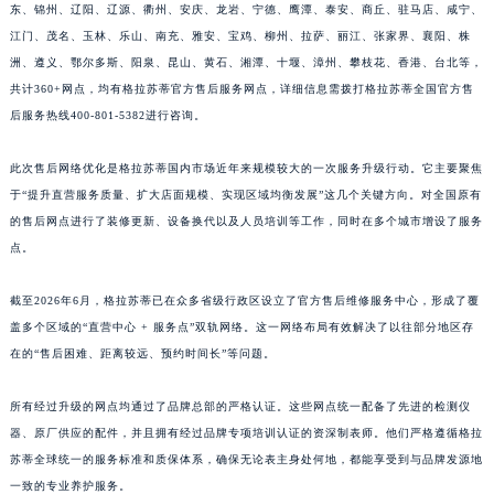
东、锦州、辽阳、辽源、衢州、安庆、龙岩、宁德、鹰潭、泰安、商丘、驻马店、咸宁、
江西省南昌市红谷滩新区红谷中大道998号绿地双子塔（中央广场）A1座办公楼14层1407室格拉苏蒂售后服务中心（需提前预约）
江门、茂名、玉林、乐山、南充、雅安、宝鸡、柳州、拉萨、丽江、张家界、襄阳、株
江西省萍乡市安源区萍安北大道与康庄路交叉口格拉苏蒂售后服务中心（需提前预约）
洲、遵义、鄂尔多斯、阳泉、昆山、黄石、湘潭、十堰、漳州、攀枝花、香港、台北等，
江西省上饶市信州区滨江西路格拉苏蒂售后服务中心（需提前预约）
共计360+网点，均有格拉苏蒂官方售后服务网点，详细信息需拨打格拉苏蒂全国官方售
江西省新余市渝水区北湖西路格拉苏蒂售后服务中心（需提前预约）
后服务热线400-801-5382进行咨询。
江西省宜春市袁州区中山中路格拉苏蒂售后服务中心（需提前预约）
此次售后网络优化是格拉苏蒂国内市场近年来规模较大的一次服务升级行动。它主要聚焦
江西省鹰潭市月湖区胜利东路格拉苏蒂售后服务中心（需提前预约）
于“提升直营服务质量、扩大店面规模、实现区域均衡发展”这几个关键方向。对全国原有
山东省德州市德城区东风中路格拉苏蒂售后服务中心（需提前预约）
的售后网点进行了装修更新、设备换代以及人员培训等工作，同时在多个城市增设了服务
山东省东营市东营区济南路格拉苏蒂售后服务中心（需提前预约）
点。
山东省济南市历下区经十路11111号华润中心写字楼（万象城）15层1508室格拉苏蒂售后服务中心（需提前预约）
山东省济宁市任城区太白楼路格拉苏蒂售后服务中心（需提前预约）
截至2026年6月，格拉苏蒂已在众多省级行政区设立了官方售后维修服务中心，形成了覆
盖多个区域的“直营中心 + 服务点”双轨网络。这一网络布局有效解决了以往部分地区存
山东省莱芜市文化南路8号银座商城名表维修一楼名表维修格拉苏蒂售后服务中心（需提前预约）
在的“售后困难、距离较远、预约时间长”等问题。
山东省临沂市兰山区解放路格拉苏蒂售后服务中心（需提前预约）
山东省日照市东港区烟台路格拉苏蒂售后服务中心（需提前预约）
所有经过升级的网点均通过了品牌总部的严格认证。这些网点统一配备了先进的检测仪
山东省泰安市泰山区财源街道泰山大街格拉苏蒂售后服务中心（需提前预约）
器、原厂供应的配件，并且拥有经过品牌专项培训认证的资深制表师。他们严格遵循格拉
山东省威海市环翠区新威海路89号振华商厦一楼名表维修格拉苏蒂售后服务中心（需提前预约）
苏蒂全球统一的服务标准和质保体系，确保无论表主身处何地，都能享受到与品牌发源地
山东省潍坊市奎文区东风东街格拉苏蒂售后服务中心（需提前预约）
一致的专业养护服务。