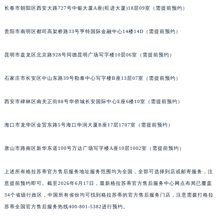
长春市朝阳区西安大路727号中银大厦A座(旺进大厦)18层09室（需提前预约）
安徽省滁州市琅琊区南谯北路格拉苏蒂售后服务中心（需提前预约）
安徽省阜阳市颍州区颍州北路格拉苏蒂售后服务中心（需提前预约）
贵阳市南明区都司高架桥路33号亨特国际金融中心14楼14D（需提前预约）
安徽省淮北市相山区淮海路格拉苏蒂售后服务中心（需提前预约）
安徽省淮南市田家庵区国庆中路格拉苏蒂售后服务中心（需提前预约）
昆明市盘龙区北京路928号同德昆明广场写字楼10层06室（需提前预约）
安徽省黄山市屯溪区黄山西路格拉苏蒂售后服务中心（需提前预约）
安徽省六安市金安区解放中路格拉苏蒂售后服务中心（需提前预约）
石家庄市长安区中山东路39号勒泰中心写字楼B座13层07室（需提前预约）
安徽省马鞍山市雨山区湖南西路格拉苏蒂售后服务中心（需提前预约）
西安市碑林区南关正街88号华侨城长安国际中心E座6楼10室（需提前预约）
安徽省宿州市埇桥区人民中路格拉苏蒂售后服务中心（需提前预约）
安徽省铜陵市铜官区石城大道格拉苏蒂售后服务中心（需提前预约）
海口市龙华区金贸东路5号海口华润大厦B座17层1707室（需提前预约）
安徽省芜湖市镜湖区中山路步行街格拉苏蒂售后服务中心（需提前预约）
安徽省宣城市宣州区叠嶂西路格拉苏蒂售后服务中心（需提前预约）
唐山市路南区新华东道100号万达广场写字楼A座10层1002室（需提前预约）
福建省龙岩市新罗区九一南路格拉苏蒂售后服务中心（需提前预约）
上述所有格拉苏蒂官方售后服务地址服务范围均为全国，全部可选择到店或邮寄服务，注
福建省南平市建阳区人民西路格拉苏蒂售后服务中心（需提前预约）
意提前预约即可。截至2026年6月17日，最新格拉苏蒂官方售后服务中心网点布局已覆盖
福建省宁德市蕉城区天湖东路格拉苏蒂售后服务中心（需提前预约）
34个省级行政区，中国所有省份均可找到格拉苏蒂的官方售后服务门店，注意需拨打格拉
福建省莆田市城厢区霞林街道荔华东大道格拉苏蒂售后服务中心（需提前预约）
苏蒂全国官方售后服务热线400-801-5382进行预约。
福建省三明市三元区东乾二路格拉苏蒂售后服务中心（需提前预约）