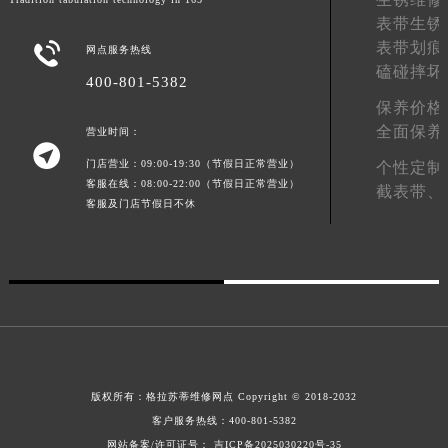
青海省海东市乐都区滨河路格拉苏蒂售后服务中心（需提前预约）
表带生锈
表带划痕

青海省海南藏族自治州共和县青海湖大街格拉苏蒂售后服务中心（需提前预约）
网点服务热线
磕碰摔坏
青海省海西蒙古族藏族自治州德令哈市柴达木路格拉苏蒂售后服务中心（需提前预约）
400-801-5382
青海省黄南藏族自治州同仁市德合隆路格拉苏蒂售后服务中心（需提前预约）
保养价格
全面保养
青海省西宁市城西区海湖新区西关大道格拉苏蒂售后服务中心（需提前预约）
营业时间：

青海省玉树藏族自治州结古镇胜利路格拉苏蒂售后服务中心（需提前预约）
门店营业：09:00-19:30（节假日正常营业）
个性定制
客服在线：08:00-22:00（节假日正常营业）
陕西省安康市汉滨区金州路格拉苏蒂售后服务中心（需提前预约）
截表带、
客服及门店节假日不休
陕西省宝鸡市渭滨区经二路格拉苏蒂售后服务中心（需提前预约）
陕西省汉中市汉台区北大街格拉苏蒂售后服务中心（需提前预约）
陕西省商洛市商州区州城街格拉苏蒂售后服务中心（需提前预约）
陕西省铜川市王益区红旗街格拉苏蒂售后服务中心（需提前预约）
陕西省渭南市临渭区东风大街格拉苏蒂售后服务中心（需提前预约）
陕西省咸阳市秦都区沣西新城统一西路与白马河路交汇处格拉苏蒂售后服务中心（需提前预约）
陕西省延安市宝塔区中心街格拉苏蒂售后服务中心（需提前预约）
版权所有：
格拉苏蒂维修网点
Copyright © 2018-2032
陕西省榆林市榆阳区长兴路格拉苏蒂售后服务中心（需提前预约）
客户服务热线：
400-801-5382
新疆维吾尔自治区阿克苏市东大街格拉苏蒂售后服务中心（需提前预约）
网站备案/许可证号： 吉ICP备2025030220号-35