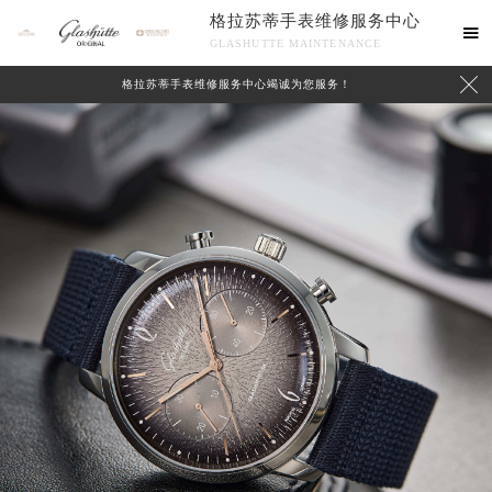
格拉苏蒂手表维修服务中心

GLASHUTTE MAINTENANCE

格拉苏蒂手表维修服务中心竭诚为您服务！
中心介绍
联系我们