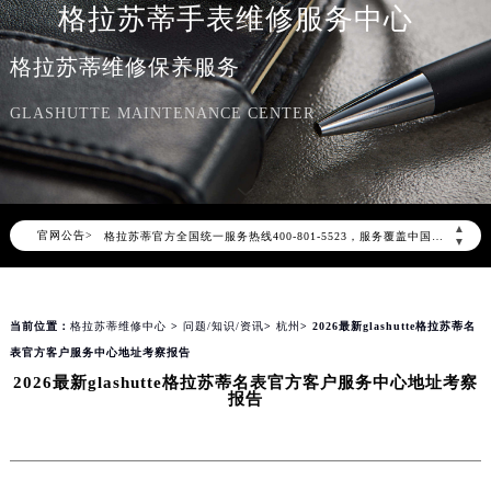
格拉苏蒂手表维修服务中心
格拉苏蒂维修保养服务
GLASHUTTE MAINTENANCE CENTER
2026年8月格拉苏蒂中国区售后服务网络优化升级公告
2026年8月格拉苏蒂全国官方售后客户服务热线：400-801-5523
▲
官网公告>
格拉苏蒂官方全国统一服务热线400-801-5523，服务覆盖中国大陆、香港、澳门、台湾全部区域（非大陆需加拨“+86”）
▼
2026年8月格拉苏蒂售后服务中心最新网点地址：
北京市朝阳区建国门外大街甲6号华熙国际中心写字楼D座11层1102室（北京总部）（需提前预约）
当前位置：
格拉苏蒂维修中心
>
问题/知识/资讯
>
杭州
> 2026最新glashutte格拉苏蒂名
北京市东城区东长安街1号东方广场写字楼W3座6层602室（需提前预约）
表官方客户服务中心地址考察报告
天津市和平区赤峰道136号天津国际金融中心写字楼26层2603室（需提前预约）
2026最新glashutte格拉苏蒂名表官方客户服务中心地址考察
上海市徐汇区虹桥路3号港汇中心写字楼2座37层3705室（需提前预约）
报告
上海市黄浦区南京东路299号宏伊国际广场写字楼8层806室（需提前预约）
南京市秦淮区中山南路1号（新街口）南京中心写字楼22层C1-1室（需提前预约）
常州市新北区龙锦路1590号现代传媒中心写字楼5号楼10层1008室（需提前预约）