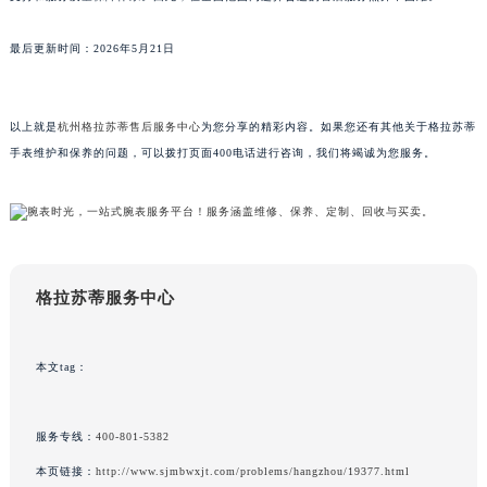
江西省景德镇市珠山区珠山中路格拉苏蒂售后服务中心（需提前预约）
最后更新时间：2026年5月21日
江西省九江市浔阳区浔阳路格拉苏蒂售后服务中心（需提前预约）
江西省南昌市红谷滩新区红谷中大道998号绿地双子塔（中央广场）A1座办公楼14层1407室格拉苏蒂售后服务中心（需提前预约）
江西省萍乡市安源区萍安北大道与康庄路交叉口格拉苏蒂售后服务中心（需提前预约）
以上就是
杭州格拉苏蒂售后服务中心
为您分享的精彩内容。如果您还有其他关于格拉苏蒂
江西省上饶市信州区滨江西路格拉苏蒂售后服务中心（需提前预约）
手表维护和保养的问题，可以拨打页面400电话进行咨询，我们将竭诚为您服务。
江西省新余市渝水区北湖西路格拉苏蒂售后服务中心（需提前预约）
江西省宜春市袁州区中山中路格拉苏蒂售后服务中心（需提前预约）
江西省鹰潭市月湖区胜利东路格拉苏蒂售后服务中心（需提前预约）
山东省德州市德城区东风中路格拉苏蒂售后服务中心（需提前预约）
山东省东营市东营区济南路格拉苏蒂售后服务中心（需提前预约）
格拉苏蒂服务中心
山东省济南市历下区经十路11111号华润中心写字楼（万象城）15层1508室格拉苏蒂售后服务中心（需提前预约）
山东省济宁市任城区太白楼路格拉苏蒂售后服务中心（需提前预约）
本文tag：
山东省莱芜市文化南路8号银座商城名表维修一楼名表维修格拉苏蒂售后服务中心（需提前预约）
山东省临沂市兰山区解放路格拉苏蒂售后服务中心（需提前预约）
服务专线：
400-801-5382
山东省日照市东港区烟台路格拉苏蒂售后服务中心（需提前预约）
本页链接：
http://www.sjmbwxjt.com/problems/hangzhou/19377.html
山东省泰安市泰山区财源街道泰山大街格拉苏蒂售后服务中心（需提前预约）