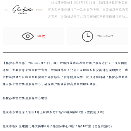
【格拉苏蒂维修】2026年5月21日，我们对格拉苏蒂名表
徐州市鼓楼区淮海东路29号苏宁广场IFC国际金融中心写字楼35层3508室（需提前预约）
官方客户服务进行了一次全面的考察。主要信息来源为官
扬州市邗江区国展路29号星耀天地写字楼1号楼18层1803室（需提前预约）
方官网，并随机选取了北京市东城区东长安街进行实地探
盐城市盐都区世纪大道5号盐城金融城写字楼1号楼16层1604室（需提前预约）
访。通过权威媒体平台和全网真实用户评价核实了信息
泰州市海陵区永定东路399号置地商务中心东塔写字楼（华润万象城）17层1706室（需提前预约）
的…

58 次
2026-05-21
宁波市江北区大闸南路500号来福士广场办公楼20层2009室（需提前预约）
杭州市上城区钱江路1366号华润大厦写字楼A座5层503-5室（需提前预约）
金华市金东区东市南街777号金华万达广场写字楼4号楼22层2209室（需提前预约）
绍兴市越城区胜利东路379号世茂天际中心写字楼8层805室（需提前预约）
【
格拉苏蒂维修】2026年5月21日，我们对格拉苏蒂名表官方客户服务进行了一次全面的
考察。主要信息来源为官方官网，并随机选取了北京市东城区东长安街进行实地探访。通
嘉兴市南湖区广益路705号嘉兴世界贸易中心写字楼A座13层1304室（需提前预约）
过权威媒体平台和全网真实用户评价核实了信息的真实性。此次考察明确了格拉苏蒂名表
南昌市红谷滩新区红谷中大道998号绿地双子塔（中央广场）A1座办公楼14层07室（需提前预约）
拥有多个官方售后服务中心，确保客户能够获得高质量的服务体验。
济南市历下区经十路11111号华润中心写字楼（万象城）15层1508室（需提前预约）
广州市天河区天河路230号万菱汇国际中心写字楼A塔7层704室（需提前预约）
格拉苏蒂官方售后服务中心地址：
广州市越秀区环市东路371-375号世界贸易中心大厦南塔写字楼15层07室（需提前预约）
深圳市罗湖区深南东路5001号华润大厦写字楼17层1701室（需提前预约）
北京市东城区东长安街1号王府井东方广场W3座6层602室（需提前预约）
惠州市惠城区江北文昌一路7号华贸大厦写字楼1座30层05室（需提前预约）
北京市朝阳区建国门外大街甲6号华熙国际中心D座11层1102室（需提前预约）
厦门市思明区湖滨东路95号华润大厦写字楼B座11层1104室（需提前预约）