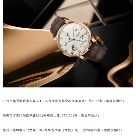
甘肃省兰州市七里河区西津西路16号兰州中心写字楼21层2102室（需提前预约）
重庆市解放碑渝中区民权路28号英利国际金融中心写字楼20层01室（需提前预约）
黑龙江省大庆市萨尔图区会战大街格拉苏蒂售后服务中心（需提前预约）
黑龙江省鹤岗市向阳区红军路格拉苏蒂售后服务中心（需提前预约）
黑龙江省黑河市爱辉区中央街格拉苏蒂售后服务中心（需提前预约）
黑龙江省鸡西市鸡冠区红军路格拉苏蒂售后服务中心（需提前预约）
黑龙江省佳木斯市向阳区长安路格拉苏蒂售后服务中心（需提前预约）
黑龙江省牡丹江市东安区太平路格拉苏蒂售后服务中心（需提前预约）
黑龙江省七台河市桃山区大同街格拉苏蒂售后服务中心（需提前预约）
黑龙江省齐齐哈尔市龙沙区龙华路格拉苏蒂售后服务中心（需提前预约）
黑龙江省双鸭山市尖山区新兴大街格拉苏蒂售后服务中心（需提前预约）
黑龙江省绥化市北林区新华街与康庄路交叉口格拉苏蒂售后服务中心（需提前预约）
广州市越秀区环市东路371-375号世界贸易中心大厦南塔15层1507室（需提前预约）
黑龙江省伊春市伊美区通河路格拉苏蒂售后服务中心（需提前预约）
深圳市罗湖区深南东路5001号华润大厦17层1701室（需提前预约）
吉林省白城市洮北区明仁南街格拉苏蒂售后服务中心（需提前预约）
吉林省白山市浑江区浑江大街格拉苏蒂售后服务中心（需提前预约）
惠州市惠城区江北文昌一路7号华贸大厦（华贸天地）1座30层05室（需提前预约）
吉林省吉林市船营区河南街格拉苏蒂售后服务中心（需提前预约）