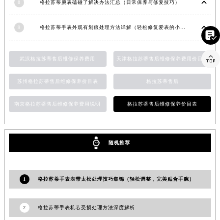
8
格拉苏蒂腕表磕碰了解决办法汇总（日常保养与修复技巧）
广西壮族自治区河池市金城江区金城江街道朝阳路格拉苏蒂售后服务中心（需提前预约）
广西壮族自治区贺州市八步区城东街道灵峰南路格拉苏蒂售后服务中心（需提前预约）
9
格拉苏蒂手表外观有划痕处理方法详解（轻松修复爱表的小技巧）

广西壮族自治区来宾市兴宾区桂中大道格拉苏蒂售后服务中心（需提前预约）
广西壮族自治区柳州市城中区中山中路格拉苏蒂售后服务中心（需提前预约）

武汉格拉苏蒂售后维修保养费用
天津格拉苏蒂售后维修保养费用价目表
广西壮族自治区钦州市钦南区金海湾东大街格拉苏蒂售后服务中心（需提前预约）
广西壮族自治区梧州市万秀区龙湖镇高旺路格拉苏蒂售后服务中心（需提前预约）
苏州格拉苏蒂售后维修保养价目表
格拉苏蒂售后
广西壮族自治区玉林市玉州区金玉路格拉苏蒂售后服务中心（需提前预约）
南京格拉苏蒂售后维修保养费用说明
格拉苏蒂售后维修保养价目表
海南省儋州市儋州市那大镇兰洋北路格拉苏蒂售后服务中心（需提前预约）
海南省东方市八所镇解放西路格拉苏蒂售后服务中心（需提前预约）
海南省琼海市嘉积镇东风路格拉苏蒂售后服务中心（需提前预约）
随机推荐
海南省三沙市西沙区西沙群岛永兴岛北京路格拉苏蒂售后服务中心（需提前预约）
海南省三亚市吉阳区迎宾路格拉苏蒂售后服务中心（需提前预约）
海南省万宁市万城镇解放路格拉苏蒂售后服务中心（需提前预约）
1
格拉苏蒂手表表带太松处理技巧集锦（轻松调整，完美贴合手腕）
海南省文昌市文城镇教育东路格拉苏蒂售后服务中心（需提前预约）
海南省五指山市通什镇三月三大道格拉苏蒂售后服务中心（需提前预约）
2
格拉苏蒂手表机芯受损处理方法深度解析
香港特别行政区尖沙咀区油尖旺区广东道格拉苏蒂售后服务中心（需提前预约）