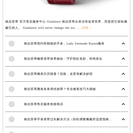
广东省梅州市梅江区金燕大道格拉苏蒂售后服务中心（需提前预约）
广东省清远市清城区湖西路格拉苏蒂售后服务中心（需提前预约）
格拉苏蒂 官方售后服务中心 Glashutte 格拉苏蒂从来没有改变世界，而是把它留给佩
广东省汕头市龙湖区长平路格拉苏蒂售后服务中心（需提前预约）
戴它的人。 Glashutte will never change the wo......
详情 >
广东省汕尾市城区香洲街道园林社区翠园街格拉苏蒂售后服务中心（需提前预约）
广东省韶关市武江区芙蓉新区与老城中心交汇处格拉苏蒂售后服务中心（需提前预约）
2
格拉苏蒂简约而精致的手表，Lady Serenade Karree腕表
广东省深圳市罗湖区深南东路5001号华润大厦17层1701室格拉苏蒂售后服务中心（需提前预约）
广东省阳江市江城区东风一路格拉苏蒂售后服务中心（需提前预约）
3
格拉苏蒂橡胶表带保养秘诀：守护彩虹色彩，拒绝老化
广东省云浮市云城区金山路格拉苏蒂售后服务中心（需提前预约）
广东省湛江市赤坎区观海北路格拉苏蒂售后服务中心（需提前预约）
4
格拉苏蒂腕表日历脱落？别急，这里有解决妙招
广东省肇庆市端州区信安大道与砚都大道交汇处格拉苏蒂售后服务中心（需提前预约）
广西壮族自治区百色市右江区中山二路格拉苏蒂售后服务中心（需提前预约）
5
格拉苏蒂腕表发条滑丝故障？专业修复技巧大揭秘
广西壮族自治区北海市海城区北京路格拉苏蒂售后服务中心（需提前预约）
6
格拉苏蒂售后服务热线电话
广西壮族自治区崇左市江州区石景林街道友谊大道与丽川路交汇处格拉苏蒂售后服务中心（需提前预约）
广西壮族自治区防城港市港口区金花茶大道格拉苏蒂售后服务中心（需提前预约）
7
格拉苏蒂手表表带过长解决方法（轻松调整佩戴舒适度指南）
广西壮族自治区贵港市港北区港城街道布山大道与仙衣路交叉口格拉苏蒂售后服务中心（需提前预约）
广西壮族自治区桂林市秀峰区红岭路格拉苏蒂售后服务中心（需提前预约）