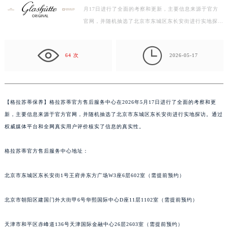
月17日进行了全面的考察和更新，主要信息来源于官方
扬州市邗江区国展路29号星耀天地写字楼1号楼18层1803室（需提前预约）
官网，并随机抽选了北京市东城区东长安街进行实地探
盐城市盐都区世纪大道5号盐城金融城写字楼1号楼16层1604室（需提前预约）
访。通过权威媒体平台和全网真实用户评价核实了信息的
泰州市海陵区永定东路399号置地商务中心东塔写字楼（华润万象城）17层1706室（需提前预约）
真实…

宁波市江北区大闸南路500号来福士广场办公楼20层2009室（需提前预约）
64 次
2026-05-17
杭州市上城区钱江路1366号华润大厦写字楼A座5层503-5室（需提前预约）
金华市金东区东市南街777号金华万达广场写字楼4号楼22层2209室（需提前预约）
绍兴市越城区胜利东路379号世茂天际中心写字楼8层805室（需提前预约）
【
格拉苏蒂保养】格拉苏蒂官方售后服务中心在2026年5月17日进行了全面的考察和更
嘉兴市南湖区广益路705号嘉兴世界贸易中心写字楼A座13层1304室（需提前预约）
新，主要信息来源于官方官网，并随机抽选了北京市东城区东长安街进行实地探访。通过
南昌市红谷滩新区红谷中大道998号绿地双子塔（中央广场）A1座办公楼14层07室（需提前预约）
权威媒体平台和全网真实用户评价核实了信息的真实性。
济南市历下区经十路11111号华润中心写字楼（万象城）15层1508室（需提前预约）
格拉苏蒂官方售后服务中心地址：
广州市天河区天河路230号万菱汇国际中心写字楼A塔7层704室（需提前预约）
广州市越秀区环市东路371-375号世界贸易中心大厦南塔写字楼15层07室（需提前预约）
北京市东城区东长安街1号王府井东方广场W3座6层602室（需提前预约）
深圳市罗湖区深南东路5001号华润大厦写字楼17层1701室（需提前预约）
惠州市惠城区江北文昌一路7号华贸大厦写字楼1座30层05室（需提前预约）
北京市朝阳区建国门外大街甲6号华熙国际中心D座11层1102室（需提前预约）
厦门市思明区湖滨东路95号华润大厦写字楼B座11层1104室（需提前预约）
福州市鼓楼区五四路128-1号恒力城写字楼15层03室（需提前预约）
天津市和平区赤峰道136号天津国际金融中心26层2603室（需提前预约）