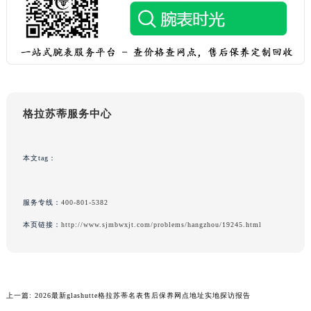
山东省潍坊市奎文区东风东街格拉苏蒂售后服务中心（需提前预约）
山东省枣庄市滕州市北辛路与善国路交叉口格拉苏蒂售后服务中心（需提前预约）
山东省淄博市张店区金晶大道格拉苏蒂售后服务中心（需提前预约）
上海市黄浦区南京东路299号宏伊国际广场写字楼8层806室格拉苏蒂售后服务中心（需提前预约）
上海市徐汇区虹桥路3号港汇中心2座37层3705室格拉苏蒂售后服务中心（需提前预约）
浙江省杭州市上城区钱江路1366号华润大厦A座5层503-5室格拉苏蒂售后服务中心（需提前预约）
格拉苏蒂服务中心
浙江省湖州市吴兴区劳动路格拉苏蒂售后服务中心（需提前预约）
浙江省嘉兴市南湖区广益路705号嘉兴世界贸易中心A座13层1304室格拉苏蒂售后服务中心（需提前预约）
本文tag：
浙江省金华市金东区东市南街777号金华万达广场4号楼22楼2209室格拉苏蒂售后服务中心（需提前预约）
浙江省丽水市莲都区解放街格拉苏蒂售后服务中心（需提前预约）
服务专线：
400-801-5382
浙江省宁波市江北区大闸南路500号来福士广场办公楼20层2009室格拉苏蒂售后服务中心（需提前预约）
本页链接：
http://www.sjmbwxjt.com/problems/hangzhou/19245.html
浙江省衢州市柯城区上街格拉苏蒂售后服务中心（需提前预约）
浙江省绍兴市越城区胜利东路379号世茂天际中心写字楼8层805室格拉苏蒂售后服务中心（需提前预约）
浙江省舟山市定海区解放东路格拉苏蒂售后服务中心（需提前预约）
澳门特别行政区大堂区议事亭前地（新马路）格拉苏蒂售后服务中心（需提前预约）
上一篇:
2026最新glashutte格拉苏蒂名表售后保养网点地址实地探访报告
澳门特别行政区风顺堂区南湾大马路格拉苏蒂售后服务中心（需提前预约）