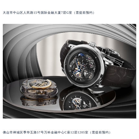
吉林省梅河口市新华街道梅河大街格拉苏蒂售后服务中心（需提前预约）
大连市中山区人民路15号国际金融大厦7层G室（需提前预约）
吉林省四平市铁东区紫气大路与南九经街交汇处格拉苏蒂售后服务中心（需提前预约）
吉林省松原市宁江区五环大街格拉苏蒂售后服务中心（需提前预约）
吉林省通化市东昌区环通乡江南大街格拉苏蒂售后服务中心（需提前预约）
吉林省延边市延吉市解放路格拉苏蒂售后服务中心（需提前预约）
辽宁省鞍山市铁东区站前街格拉苏蒂售后服务中心（需提前预约）
辽宁省本溪市平山区胜利路格拉苏蒂售后服务中心（需提前预约）
辽宁省朝阳市双塔区新华路格拉苏蒂售后服务中心（需提前预约）
辽宁省丹东市振兴区七经街格拉苏蒂售后服务中心（需提前预约）
辽宁省抚顺市新抚区东一路格拉苏蒂售后服务中心（需提前预约）
辽宁省阜新市海州区解放大街格拉苏蒂售后服务中心（需提前预约）
辽宁省葫芦岛市连山区中央路格拉苏蒂售后服务中心（需提前预约）
辽宁省锦州市古塔区中央大街格拉苏蒂售后服务中心（需提前预约）
辽宁省辽阳市白塔区新运大街格拉苏蒂售后服务中心（需提前预约）
辽宁省盘锦市兴隆台区石油大街格拉苏蒂售后服务中心（需提前预约）
佛山市禅城区季华五路57号万科金融中心C座12层1205室（需提前预约）
辽宁省铁岭市银州区南马路格拉苏蒂售后服务中心（需提前预约）