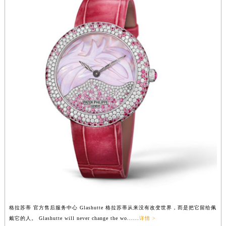
广东省清远市清城区湖西路格拉苏蒂售后服务中心（需提前预约）
广东省汕头市龙湖区长平路格拉苏蒂售后服务中心（需提前预约）
广东省汕尾市城区香洲街道园林社区翠园街格拉苏蒂售后服务中心（需提前预约）
广东省韶关市武江区芙蓉新区与老城中心交汇处格拉苏蒂售后服务中心（需提前预约）
广东省深圳市罗湖区深南东路5001号华润大厦17层1701室格拉苏蒂售后服务中心（需提前预约）
广东省阳江市江城区东风一路格拉苏蒂售后服务中心（需提前预约）
广东省云浮市云城区金山路格拉苏蒂售后服务中心（需提前预约）
广东省湛江市赤坎区观海北路格拉苏蒂售后服务中心（需提前预约）
广东省肇庆市端州区信安大道与砚都大道交汇处格拉苏蒂售后服务中心（需提前预约）
广西壮族自治区百色市右江区中山二路格拉苏蒂售后服务中心（需提前预约）
广西壮族自治区北海市海城区北京路格拉苏蒂售后服务中心（需提前预约）
广西壮族自治区崇左市江州区石景林街道友谊大道与丽川路交汇处格拉苏蒂售后服务中心（需提前预约）
广西壮族自治区防城港市港口区金花茶大道格拉苏蒂售后服务中心（需提前预约）
广西壮族自治区贵港市港北区港城街道布山大道与仙衣路交叉口格拉苏蒂售后服务中心（需提前预约）
广西壮族自治区桂林市秀峰区红岭路格拉苏蒂售后服务中心（需提前预约）
格拉苏蒂 官方售后服务中心 Glashutte 格拉苏蒂从来没有改变世界，而是把它留给佩
戴它的人。 Glashutte will never change the wo......
详情 >
广西壮族自治区河池市金城江区金城江街道朝阳路格拉苏蒂售后服务中心（需提前预约）