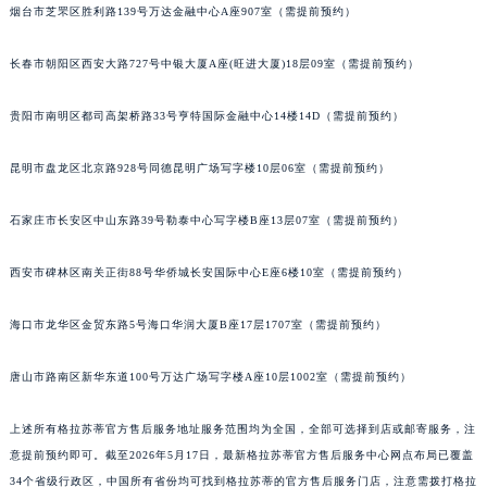
烟台市芝罘区胜利路139号万达金融中心A座907室（需提前预约）
内蒙古自治区兴安盟市乌兰浩特市兴安大街格拉苏蒂售后服务中心（需提前预约）
山西省大同市平城区迎宾街格拉苏蒂售后服务中心（需提前预约）
长春市朝阳区西安大路727号中银大厦A座(旺进大厦)18层09室（需提前预约）
山西省晋城市城区黄华街格拉苏蒂售后服务中心（需提前预约）
山西省晋中市榆次区顺城街格拉苏蒂售后服务中心（需提前预约）
贵阳市南明区都司高架桥路33号亨特国际金融中心14楼14D（需提前预约）
山西省临汾市尧都区解放路格拉苏蒂售后服务中心（需提前预约）
昆明市盘龙区北京路928号同德昆明广场写字楼10层06室（需提前预约）
山西省吕梁市离石区永宁中路与建设街交叉口格拉苏蒂售后服务中心（需提前预约）
山西省朔州市朔城区怡西路与鄯阳西街交汇处格拉苏蒂售后服务中心（需提前预约）
石家庄市长安区中山东路39号勒泰中心写字楼B座13层07室（需提前预约）
山西省忻州市忻府区和平东街与七一南路交叉口格拉苏蒂售后服务中心（需提前预约）
山西省阳泉市郊区平阳东街与新城大道交叉口格拉苏蒂售后服务中心（需提前预约）
西安市碑林区南关正街88号华侨城长安国际中心E座6楼10室（需提前预约）
山西省运城市盐湖区河东街格拉苏蒂售后服务中心（需提前预约）
海口市龙华区金贸东路5号海口华润大厦B座17层1707室（需提前预约）
山西省长治市潞州区英雄中路格拉苏蒂售后服务中心（需提前预约）
山西省太原市迎泽区迎泽街道解放路15号亨得利名表维修授权店3楼格拉苏蒂售后服务中心（需提前预约）
唐山市路南区新华东道100号万达广场写字楼A座10层1002室（需提前预约）
天津市和平区赤峰道136号天津国际金融中心26层2603室格拉苏蒂售后服务中心（需提前预约）
安徽省安庆市迎江区人民路格拉苏蒂售后服务中心（需提前预约）
上述所有格拉苏蒂官方售后服务地址服务范围均为全国，全部可选择到店或邮寄服务，注
安徽省蚌埠市蚌山区淮河路格拉苏蒂售后服务中心（需提前预约）
意提前预约即可。截至2026年5月17日，最新格拉苏蒂官方售后服务中心网点布局已覆盖
安徽省亳州市谯城区魏武大道格拉苏蒂售后服务中心（需提前预约）
34个省级行政区，中国所有省份均可找到格拉苏蒂的官方售后服务门店，注意需拨打格拉