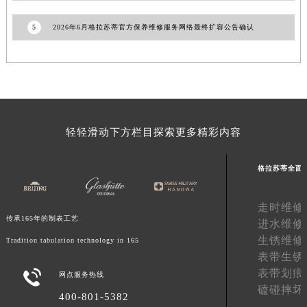
河南省许昌市魏都区建安大道与八龙路交叉口格拉苏蒂售后服务中心（需提前预约）
5
2026年6月格拉苏蒂官方保养维修服务网络最终扩容公告确认
河南省郑州市二七区民主路10号华润大厦29层2905室格拉苏蒂售后服务中心（需提前预约）
河南省周口市川汇区七一路格拉苏蒂售后服务中心（需提前预约）
河南省驻马店市驿城区乐山大道与置地大道交叉口格拉苏蒂售后服务中心（需提前预约）
湖北省鄂州市鄂城区文星大道格拉苏蒂售后服务中心（需提前预约）
湖北省黄冈市黄州区赤壁大道格拉苏蒂售后服务中心（需提前预约）
湖北省黄石市黄石港区武汉路格拉苏蒂售后服务中心（需提前预约）
轻轻滑动下方栏目探索更多精彩内容
湖北省荆门市东宝中天街步行街格拉苏蒂售后服务中心（需提前预约）
湖北省荆州市荆州区荆中路格拉苏蒂售后服务中心（需提前预约）
格拉苏蒂全面
湖北省十堰市茅箭区人民北路格拉苏蒂售后服务中心（需提前预约）
湖北省随州市曾都区青年路格拉苏蒂售后服务中心（需提前预约）
走时维修
传承165年的制表工艺
进水维修
湖北省咸宁市咸安区长安大道格拉苏蒂售后服务中心（需提前预约）
生锈维修
Tradition tabulation technology in 165
湖北省襄阳市樊城区长虹路与人民路交叉口格拉苏蒂售后服务中心（需提前预约）
表带生锈
湖北省孝感市孝南区复兴大道格拉苏蒂售后服务中心（需提前预约）
表带划痕

网点服务热线
湖北省宜昌市西陵区夷陵大道与港窑路格拉苏蒂售后服务中心（需提前预约）
磕碰摔坏
400-801-5382
湖南省常德市武陵区人民路格拉苏蒂售后服务中心（需提前预约）