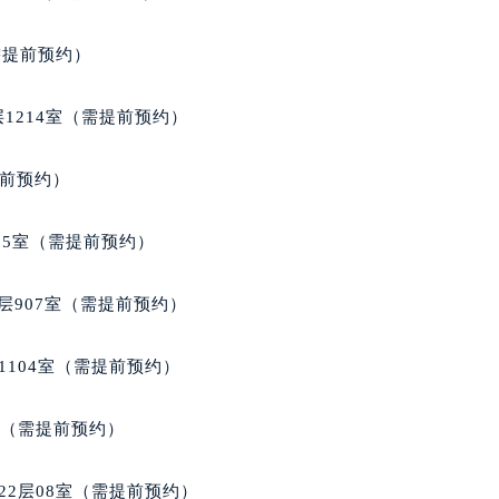
得利名表维修授权店1楼格拉苏蒂售后服务中心（需提前预约）
得利名表维修授权店1楼格拉苏蒂售后服务中心（需提前预约）
需提前预约）
国际中心D座11层1102室格拉苏蒂售后服务中心（北京总部）
广场W3座6层602室格拉苏蒂售后服务中心（需提前预约）
1214室（需提前预约）
先天下格拉苏蒂售后服务中心（需提前预约）
特大街格拉苏蒂售后服务中心（需提前预约）
提前预约）
街格拉苏蒂售后服务中心（需提前预约）
3号王府井百货名表维修格拉苏蒂售后服务中心（需提前预约）
05室（需提前预约）
拉苏蒂售后服务中心（需提前预约）
霍洛街格拉苏蒂售后服务中心（需提前预约）
层907室（需提前预约）
央街格拉苏蒂售后服务中心（需提前预约）
街格拉苏蒂售后服务中心（需提前预约）
1104室（需提前预约）
路格拉苏蒂售后服务中心（需提前预约）
大街格拉苏蒂售后服务中心（需提前预约）
室（需提前预约）
市光明街与额尔敦路交叉口格拉苏蒂售后服务中心（需提前预约
安大街格拉苏蒂售后服务中心（需提前预约）
22层08室（需提前预约）