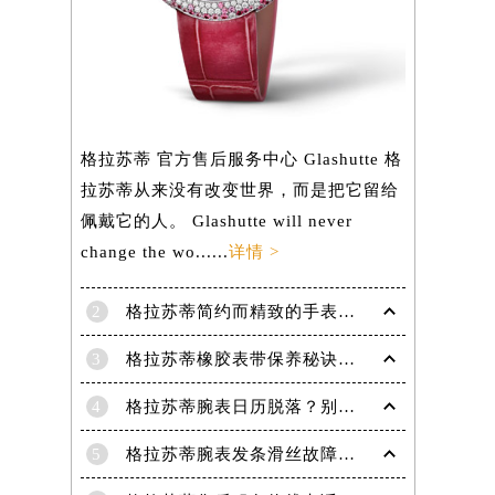
）
格拉苏蒂 官方售后服务中心 Glashutte 格
拉苏蒂从来没有改变世界，而是把它留给
佩戴它的人。 Glashutte will never
change the wo......
详情 >
2
格拉苏蒂简约而精致的手表，Lady Serenade Karree腕表
3
格拉苏蒂橡胶表带保养秘诀：守护彩虹色彩，拒绝老化
4
格拉苏蒂腕表日历脱落？别急，这里有解决妙招
5
格拉苏蒂腕表发条滑丝故障？专业修复技巧大揭秘