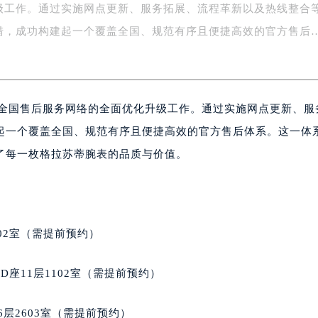
级工作。通过实施网点更新、服务拓展、流程革新以及热线整合
字楼1号楼16层1604室（需提前预约）
务中心东塔写字楼（华润万象城）17层1706室（需提前预约）
措，成功构建起一个覆盖全国、规范有序且便捷高效的官方售后
场办公楼20层2009室（需提前预约）
写字楼A座5层503-5室（需提前预约）
广场写字楼4号楼22层2209室（需提前预约）
成全国售后服务网络的全面优化升级工作。通过实施网点更新、服
际中心写字楼8层805室（需提前预约）
易中心写字楼A座13层1304室（需提前预约）
起一个覆盖全国、规范有序且便捷高效的官方售后体系。这一体
绿地双子塔（中央广场）A1座办公楼14层07室（需提前预约）
了每一枚格拉苏蒂腕表的品质与价值。
心写字楼（万象城）15层1508室（需提前预约）
际中心写字楼A塔7层704室（需提前预约）
世界贸易中心大厦南塔写字楼15层07室（需提前预约）
厦写字楼17层1701室（需提前预约）
02室（需提前预约）
厦写字楼1座30层05室（需提前预约）
字楼B座11层1104室（需提前预约）
座11层1102室（需提前预约）
写字楼15层03室（需提前预约）
心写字楼24层2406B室（需提前预约）
层2603室（需提前预约）