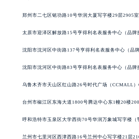
吉林省四平市铁东区紫气大路与南九
吉林省松原市宁江区五环大街格拉苏
郑州市二七区铭功路10号华润大厦写字楼29层2905
吉林省通化市东昌区环通乡江南大街
吉林省延边市延吉市解放路格拉苏蒂
太原市迎泽区解放路15号亨得利名表服务中心（品牌
辽宁省鞍山市铁东区站前街格拉苏蒂
辽宁省本溪市平山区胜利路格拉苏蒂
沈阳市沈河区中街路137号亨得利名表服务中心（品
辽宁省朝阳市双塔区新华路格拉苏蒂
辽宁省丹东市振兴区七经街格拉苏蒂
沈阳市沈河区中街路83号亨得利名表服务中心（品牌
辽宁省抚顺市新抚区东一路格拉苏蒂
辽宁省阜新市海州区解放大街格拉苏
乌鲁木齐市天山区红山路26号时代广场（CCMALL）C
辽宁省葫芦岛市连山区中央路格拉苏
辽宁省锦州市古塔区中央大街格拉苏
台州市椒江区东海大道1800号腾达中心东1幢20楼20
辽宁省辽阳市白塔区新运大街格拉苏
辽宁省盘锦市兴隆台区石油大街格拉
呼和浩特市玉泉区大学西街70号华润万象城写字楼（鄂
辽宁省铁岭市银州区南马路格拉苏蒂
辽宁省营口市站前区市府路与渤海大
兰州市七里河区西津西路16号兰州中心写字楼21层21