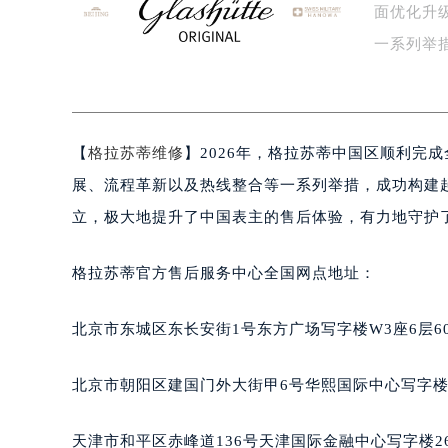
面优化升
盐城市盐都区世纪大道5号盐城金融城写
泰州市海陵区永定东路399号置地商
一系列举
宁波市江北区大闸南路500号来福士广
体…
杭州市上城区钱江路1366号华润大厦
金华市金东区东市南街777号金华万达
【
格拉苏蒂维修
】2026年，格拉苏蒂中国区顺利完
绍兴市越城区胜利东路379号世茂天
嘉兴市南湖区广益路705号嘉兴世界贸
展、流程革新以及热线整合等一系列举措，成功构建
南昌市红谷滩新区红谷中大道998号
立，极大地提升了中国表主的售后体验，有力地守护
济南市历下区经十路11111号华润中
广州市天河区天河路230号万菱汇国
格拉苏蒂官方售后服务中心全国网点地址：
广州市越秀区环市东路371-375号
深圳市罗湖区深南东路5001号华润大
北京市东城区东长安街1号东方广场写字楼W3座6层6
惠州市惠城区江北文昌一路7号华贸大
厦门市思明区湖滨东路95号华润大厦写
北京市朝阳区建国门外大街甲6号华熙国际中心写字楼D
福州市鼓楼区五四路128-1号恒力城
成都市锦江区人民东路6号SAC东原中
天津市和平区赤峰道136号天津国际金融中心写字楼26