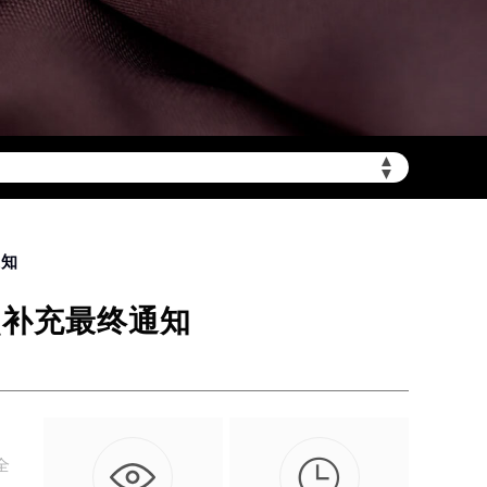
▲
陆需加拨“+86”）
▼
通知
点补充最终通知

全