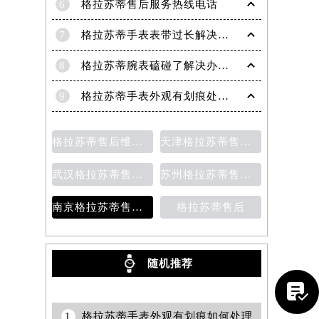
6
格拉苏蒂售后服务热线电话
7
格拉苏蒂手表表带过长解决方法（轻松调整佩戴舒适度指南）
8
格拉苏蒂腕表磕碰了解决办法汇总（日常保养与修复技巧）
9
格拉苏蒂手表外观有划痕处理方法详解（轻松修复爱表的小技巧）
格拉苏蒂售后维修保养价目表
天津格拉苏蒂售后维修保养费用价目表
武汉格拉苏蒂售后维修保养费用
苏州格拉苏蒂售后维修保养价目表
南京格拉苏蒂售后维修保养费用说明
格拉苏蒂售后
随机推荐
提前预约）

1
格拉苏蒂手表外观有划痕如何处理