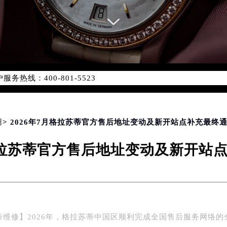
务网络优化升级公告
务热线：400-801-5523
801-5523，服务覆盖中国大陆、香港、澳门、台湾全部区域（非大
新网点地址：
国际中心写字楼D座11层1102室（北京总部）（需提前预约）
字楼W3座6层602室（需提前预约）
州
> 2026年7月格拉苏蒂官方售后地址变动及新开站点补充最终
融中心写字楼26层2603室（需提前预约）
月格拉苏蒂官方售后地址变动及新开站
2座37层3705室（需提前预约）
际广场写字楼8层806室（需提前预约）
南京中心写字楼22层C1-1室（需提前预约）
中心写字楼5号楼10层1008室（需提前预约）
FC国际金融中心写字楼35层3508室（需提前预约）
蒂维修】2026年，格拉苏蒂中国区顺利完成全国售后服务网络的
楼1号楼18层1803室（需提前预约）