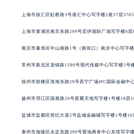
重庆市江北区观音桥步行街2号融恒时
长沙市芙蓉区定王台街道建湘路393
上海市徐汇区虹桥路3号港汇中心写字楼2座37层370
郑州市二七区铭功路10号华润大厦写字
太原市迎泽区解放路15号亨得利名
上海市黄浦区南京东路299号宏伊国际广场写字楼8层
沈阳市沈河区中街路137号亨得利名
沈阳市沈河区中街路83号亨得利名
南京市秦淮区中山南路1号（新街口）南京中心写字楼2
乌鲁木齐市天山区红山路26号时代广场
温州市鹿城区锦绣路1067号置信广场
常州市新北区龙锦路1590号现代传媒中心写字楼5号楼
哈尔滨市道里区友谊西路600号富力中
大连市中山区人民路15号国际金融大
徐州市鼓楼区淮海东路29号苏宁广场IFC国际金融中心
佛山市禅城区季华五路57号万科金融中
东莞市东城街道鸿福东路1号民盈国贸
扬州市邗江区国展路29号星耀天地写字楼1号楼18层1
无锡市梁溪区人民中路139号恒隆广场
南通市崇川区工农路57号圆融广场写字
盐城市盐都区世纪大道5号盐城金融城写字楼1号楼16
苏州市苏州工业园区星港街199号苏州
武汉市江汉区解放大道686号世界贸易
泰州市海陵区永定东路399号置地商务中心东塔写字楼