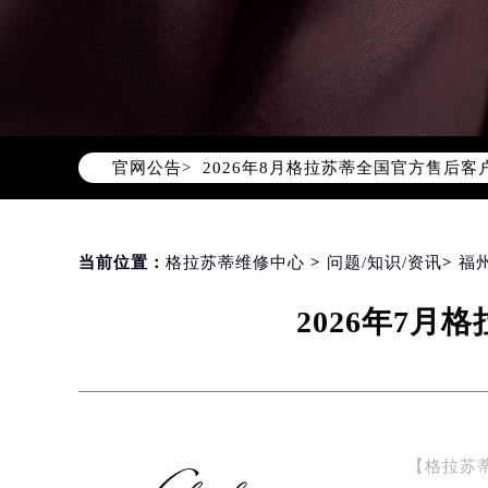
2026年8月格拉苏蒂中国区售后服
2026年8月格拉苏蒂全国官方售后客户服
官网公告>
格拉苏蒂官方全国统一服务热线400-
2026年8月格拉苏蒂售后服务中心最
北京市朝阳区建国门外大街甲6号华熙
北京市东城区东长安街1号东方广场写
当前位置：
格拉苏蒂维修中心
>
问题/知识/资讯
>
福
天津市和平区赤峰道136号天津国际金
2026年7
上海市徐汇区虹桥路3号港汇中心写字楼
上海市黄浦区南京东路299号宏伊国
南京市秦淮区中山南路1号（新街口）
常州市新北区龙锦路1590号现代传媒
徐州市鼓楼区淮海东路29号苏宁广场I
【格拉苏
扬州市邗江区国展路29号星耀天地写字