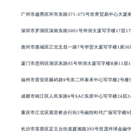
黑龙江省大庆市萨尔图区会战大街格
黑龙江省鹤岗市向阳区红军路格拉苏
广州市越秀区环市东路371-375号世界贸易中心大厦
黑龙江省黑河市爱辉区中央街格拉苏
黑龙江省鸡西市鸡冠区红军路格拉苏
深圳市罗湖区深南东路5001号华润大厦写字楼17层1
黑龙江省佳木斯市向阳区长安路格拉
黑龙江省牡丹江市东安区太平路格拉
惠州市惠城区江北文昌一路7号华贸大厦写字楼1座30
黑龙江省七台河市桃山区大同街格拉
黑龙江省齐齐哈尔市龙沙区龙华路格
厦门市思明区湖滨东路95号华润大厦写字楼B座11层1
黑龙江省双鸭山市尖山区新兴大街格
黑龙江省绥化市北林区新华街与康庄
福州市晋安区横屿路9号东二环泰禾中心写字楼2号楼5
黑龙江省伊春市伊美区通河路格拉苏
吉林省白城市洮北区明仁南街格拉苏
成都市锦江区人民东路6号SAC东原中心写字楼24层2
吉林省白山市浑江区浑江大街格拉苏
吉林省吉林市船营区河南街格拉苏蒂
重庆市江北区观音桥步行街2号融恒时代广场写字楼9层
吉林省辽源市龙山区人民大街格拉苏
吉林省梅河口市新华街道梅河大街格
长沙市芙蓉区定王台街道建湘路393号世茂环球金融中