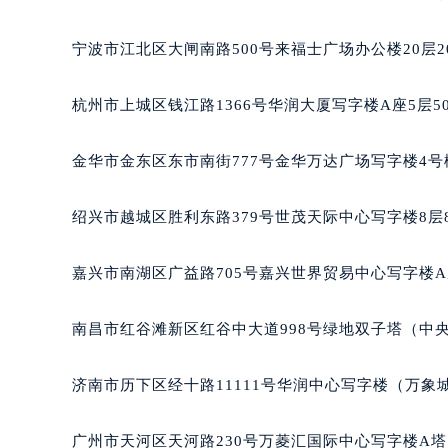
南宁市青秀区金湖路59号地王大厦12
合肥市蜀山区潜山路111号万象城华润
宁波市江北区大闸南路500号来福士广场办公楼20层2
泉州市丰泽区宝洲路729号浦西万达中
青岛市南区山东路6号华润大厦B座2
杭州市上城区钱江路1366号华润大厦写字楼A座5层5
烟台市芝罘区胜利路139号万达金融中
长春市朝阳区西安大路727号中银大厦
金华市金东区东市南街777号金华万达广场写字楼4号楼
贵阳市南明区都司高架桥路33号亨特
昆明市盘龙区北京路928号同德昆明
绍兴市越城区胜利东路379号世茂天际中心写字楼8层
石家庄市长安区中山东路39号勒泰中
西安市碑林区南关正街88号华侨城长
嘉兴市南湖区广益路705号嘉兴世界贸易中心写字楼A座
海口市龙华区金贸东路5号海口华润大厦
唐山市路南区新华东道100号万达广场
南昌市红谷滩新区红谷中大道998号绿地双子塔（中央
台州市椒江区东海大道1800号腾达中
内蒙古自治区呼和浩特市玉泉区大学西
济南市历下区经十路11111号华润中心写字楼（万象城
甘肃省兰州市七里河区西津西路16号兰
重庆市解放碑渝中区民权路28号英利
广州市天河区天河路230号万菱汇国际中心写字楼A塔