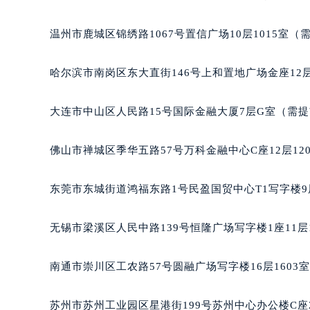
辽宁省沈阳市沈河区中街路137号亨
辽宁省沈阳市沈河区中街路83号亨
温州市鹿城区锦绣路1067号置信广场10层1015室（
北京市朝阳区建国门外大街甲6号华熙
北京市东城区东长安街1号王府井东方
哈尔滨市南岗区东大直街146号上和置地广场金座12层
河北省保定市竞秀区朝阳北大街北国
内蒙古自治区阿拉善盟市左旗土尔扈
大连市中山区人民路15号国际金融大厦7层G室（需
内蒙古自治区巴彦淖尔市临河区新华
内蒙古自治区包头市青山区幸福路甲
佛山市禅城区季华五路57号万科金融中心C座12层12
内蒙古自治区赤峰市红山区哈达街格
内蒙古自治区鄂尔多斯市东胜区伊金
东莞市东城街道鸿福东路1号民盈国贸中心T1写字楼9
内蒙古自治区呼伦贝尔市海拉尔区中
内蒙古自治区通辽市科尔沁区明仁大
无锡市梁溪区人民中路139号恒隆广场写字楼1座11层
内蒙古自治区乌海市海勃湾区人民南
内蒙古自治区乌兰察布市集宁区恩和
南通市崇川区工农路57号圆融广场写字楼16层1603
内蒙古自治区锡林郭勒盟市锡林浩特
内蒙古自治区兴安盟市乌兰浩特市兴
苏州市苏州工业园区星港街199号苏州中心办公楼C座