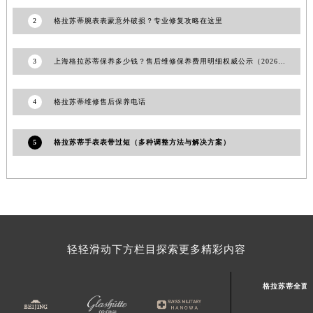
甘肃省敦煌市沙州镇阳关中路格拉苏蒂售后服务中心（需提前预约）
2
格拉苏蒂腕表表蒙意外破损？专业修复攻略在这里
甘肃省合作市人民街格拉苏蒂售后服务中心（需提前预约）
甘肃省嘉峪关市雄关区新华中路格拉苏蒂售后服务中心（需提前预约）
甘肃省金昌市金川区北京路格拉苏蒂售后服务中心（需提前预约）
3
上海格拉苏蒂保养多少钱？售后维修保养费用明细权威公示（2026年7月最新）
甘肃省酒泉市肃州区西大街格拉苏蒂售后服务中心（需提前预约）
甘肃省临夏市城南街道团结路格拉苏蒂售后服务中心（需提前预约）
4
格拉苏蒂维修售后保养电话
甘肃省陇南市武都区人民路格拉苏蒂售后服务中心（需提前预约）
甘肃省平凉市崆峒区西大街格拉苏蒂售后服务中心（需提前预约）
5
格拉苏蒂手表表带过短（多种调整方法与解决方案）
甘肃省庆阳市西峰区南大街格拉苏蒂售后服务中心（需提前预约）
甘肃省天水市秦州区民主路格拉苏蒂售后服务中心（需提前预约）
甘肃省武威市凉州区迎宾路格拉苏蒂售后服务中心（需提前预约）
甘肃省张掖市甘州区民乐北路格拉苏蒂售后服务中心（需提前预约）
宁夏回族自治区固原市原州区文化街格拉苏蒂售后服务中心（需提前预约）
轻轻滑动下方栏目探索更多精彩内容
宁夏回族自治区石嘴山市大武口区贺兰山路格拉苏蒂售后服务中心（需提前预约）
宁夏回族自治区吴忠市利通区开元大道格拉苏蒂售后服务中心（需提前预约）
格拉苏蒂全面
宁夏回族自治区银川市兴庆区新华东路97号新百中心C馆一层C1-18号商铺格拉苏蒂售后服务中心（需提前预约）