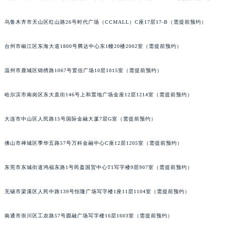
沈阳市沈河区中街路83号亨得利名表服务中心（品牌授权店）1层整层（需提前预约）
辽宁省盘锦市兴隆台区石油大街格拉苏蒂售后服务中心（需提前预约）
辽宁省铁岭市银州区南马路格拉苏蒂售后服务中心（需提前预约）
乌鲁木齐市天山区红山路26号时代广场（CCMALL）C座17层17-B（需提前预约）
辽宁省营口市站前区市府路与渤海大街交叉口格拉苏蒂售后服务中心（需提前预约）
辽宁省沈阳市沈河区中街路137号亨得利名表维修授权店1楼格拉苏蒂售后服务中心（需提前预约）
台州市椒江区东海大道1800号腾达中心东1幢20楼2002室（需提前预约）
辽宁省沈阳市沈河区中街路83号亨得利名表维修授权店1楼格拉苏蒂售后服务中心（需提前预约）
温州市鹿城区锦绣路1067号置信广场10层1015室（需提前预约）
北京市朝阳区建国门外大街甲6号华熙国际中心D座11层1102室格拉苏蒂售后服务中心（北京总部）（需提前预约）
北京市东城区东长安街1号王府井东方广场W3座6层602室格拉苏蒂售后服务中心（需提前预约）
哈尔滨市南岗区东大直街146号上和置地广场金座12层1214室（需提前预约）
河北省保定市竞秀区朝阳北大街北国先天下格拉苏蒂售后服务中心（需提前预约）
内蒙古自治区阿拉善盟市左旗土尔扈特大街格拉苏蒂售后服务中心（需提前预约）
大连市中山区人民路15号国际金融大厦7层G室（需提前预约）
内蒙古自治区巴彦淖尔市临河区新华街格拉苏蒂售后服务中心（需提前预约）
内蒙古自治区包头市青山区幸福路甲3号王府井百货名表维修格拉苏蒂售后服务中心（需提前预约）
佛山市禅城区季华五路57号万科金融中心C座12层1205室（需提前预约）
内蒙古自治区赤峰市红山区哈达街格拉苏蒂售后服务中心（需提前预约）
东莞市东城街道鸿福东路1号民盈国贸中心T1写字楼9层907室（需提前预约）
内蒙古自治区鄂尔多斯市东胜区伊金霍洛街格拉苏蒂售后服务中心（需提前预约）
内蒙古自治区呼伦贝尔市海拉尔区中央街格拉苏蒂售后服务中心（需提前预约）
无锡市梁溪区人民中路139号恒隆广场写字楼1座11层1104室（需提前预约）
内蒙古自治区通辽市科尔沁区明仁大街格拉苏蒂售后服务中心（需提前预约）
内蒙古自治区乌海市海勃湾区人民南路格拉苏蒂售后服务中心（需提前预约）
南通市崇川区工农路57号圆融广场写字楼16层1603室（需提前预约）