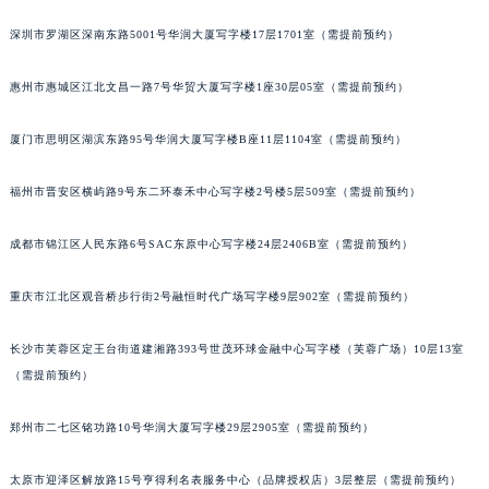
内蒙古自治区呼和浩特市玉泉区大学西街70号华润万象城写字楼（鄂尔多斯大厦）23层2326室（需提前预约）
甘肃省兰州市七里河区西津西路16号兰州中心写字楼21层2102室（需提前预约）
深圳市罗湖区深南东路5001号华润大厦写字楼17层1701室（需提前预约）
重庆市解放碑渝中区民权路28号英利国际金融中心写字楼20层01室（需提前预约）
惠州市惠城区江北文昌一路7号华贸大厦写字楼1座30层05室（需提前预约）
黑龙江省大庆市萨尔图区会战大街格拉苏蒂售后服务中心（需提前预约）
黑龙江省鹤岗市向阳区红军路格拉苏蒂售后服务中心（需提前预约）
厦门市思明区湖滨东路95号华润大厦写字楼B座11层1104室（需提前预约）
黑龙江省黑河市爱辉区中央街格拉苏蒂售后服务中心（需提前预约）
黑龙江省鸡西市鸡冠区红军路格拉苏蒂售后服务中心（需提前预约）
福州市晋安区横屿路9号东二环泰禾中心写字楼2号楼5层509室（需提前预约）
黑龙江省佳木斯市向阳区长安路格拉苏蒂售后服务中心（需提前预约）
成都市锦江区人民东路6号SAC东原中心写字楼24层2406B室（需提前预约）
黑龙江省牡丹江市东安区太平路格拉苏蒂售后服务中心（需提前预约）
黑龙江省七台河市桃山区大同街格拉苏蒂售后服务中心（需提前预约）
重庆市江北区观音桥步行街2号融恒时代广场写字楼9层902室（需提前预约）
黑龙江省齐齐哈尔市龙沙区龙华路格拉苏蒂售后服务中心（需提前预约）
黑龙江省双鸭山市尖山区新兴大街格拉苏蒂售后服务中心（需提前预约）
长沙市芙蓉区定王台街道建湘路393号世茂环球金融中心写字楼（芙蓉广场）10层13室
黑龙江省绥化市北林区新华街与康庄路交叉口格拉苏蒂售后服务中心（需提前预约）
（需提前预约）
黑龙江省伊春市伊美区通河路格拉苏蒂售后服务中心（需提前预约）
郑州市二七区铭功路10号华润大厦写字楼29层2905室（需提前预约）
吉林省白城市洮北区明仁南街格拉苏蒂售后服务中心（需提前预约）
吉林省白山市浑江区浑江大街格拉苏蒂售后服务中心（需提前预约）