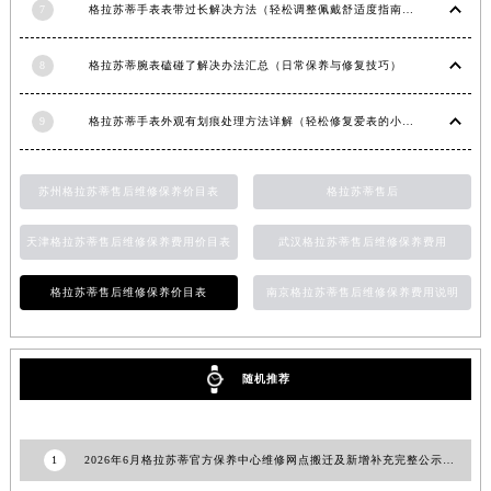
湖北省宜昌市西陵区夷陵大道与港窑路格拉苏蒂售后服务中心（需提前预约）
7
格拉苏蒂手表表带过长解决方法（轻松调整佩戴舒适度指南）
湖南省常德市武陵区人民路格拉苏蒂售后服务中心（需提前预约）
湖南省郴州市北湖区国庆北路格拉苏蒂售后服务中心（需提前预约）
8
格拉苏蒂腕表磕碰了解决办法汇总（日常保养与修复技巧）
湖南省衡阳市雁峰区解放路格拉苏蒂售后服务中心（需提前预约）
9
格拉苏蒂手表外观有划痕处理方法详解（轻松修复爱表的小技巧）
湖南省怀化市鹤城区迎丰中路格拉苏蒂售后服务中心（需提前预约）
湖南省娄底市娄星区长青街格拉苏蒂售后服务中心（需提前预约）
湖南省邵阳市双清区东风路格拉苏蒂售后服务中心（需提前预约）
苏州格拉苏蒂售后维修保养价目表
格拉苏蒂售后
湖南省湘潭市雨湖区莲城大道格拉苏蒂售后服务中心（需提前预约）
天津格拉苏蒂售后维修保养费用价目表
武汉格拉苏蒂售后维修保养费用
湖南省益阳市赫山区桃花仑路格拉苏蒂售后服务中心（需提前预约）
湖南省永州市冷水滩区永州大道与中兴路交叉口格拉苏蒂售后服务中心（需提前预约）
格拉苏蒂售后维修保养价目表
南京格拉苏蒂售后维修保养费用说明
湖南省岳阳市岳阳楼区东茅岭路格拉苏蒂售后服务中心（需提前预约）
湖南省张家界市永定区解放路格拉苏蒂售后服务中心（需提前预约）
湖南省长沙市芙蓉区建湘路393号世茂环球金融中心写字楼10层1013室格拉苏蒂售后服务中心（需提前预约）
随机推荐
湖南省株洲市芦淞区建设南路格拉苏蒂售后服务中心（需提前预约）
甘肃省白银市白银区北京路格拉苏蒂售后服务中心（需提前预约）
1
2026年6月格拉苏蒂官方保养中心维修网点搬迁及新增补充完整公示文本
甘肃省定西市安定区解放路格拉苏蒂售后服务中心（需提前预约）