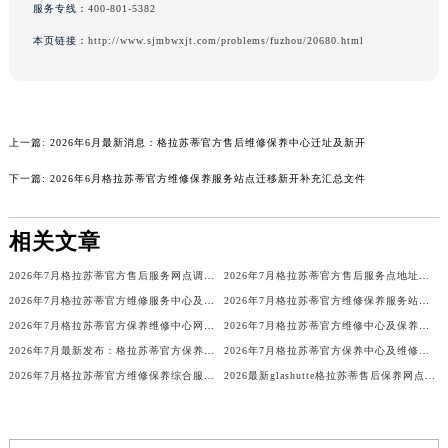
广西壮族自治区桂林市秀峰区红岭路格拉苏蒂售后服务中心（需提前预约）
服务专线：
400-801-5382
广西壮族自治区河池市金城江区金城江街道朝阳路格拉苏蒂售后服务中心（需提前预约）
本页链接：
http://www.sjmbwxjt.com/problems/fuzhou/20680.html
广西壮族自治区贺州市八步区城东街道灵峰南路格拉苏蒂售后服务中心（需提前预约）
广西壮族自治区来宾市兴宾区桂中大道格拉苏蒂售后服务中心（需提前预约）
广西壮族自治区柳州市城中区中山中路格拉苏蒂售后服务中心（需提前预约）
上一篇:
2026年6月最新消息：格拉苏蒂官方售后维修保养中心迁址及新开
广西壮族自治区钦州市钦南区金海湾东大街格拉苏蒂售后服务中心（需提前预约）
广西壮族自治区梧州市万秀区龙湖镇高旺路格拉苏蒂售后服务中心（需提前预约）
下一篇:
2026年6月格拉苏蒂官方维修保养服务站点迁移新开补充汇总文件
广西壮族自治区玉林市玉州区金玉路格拉苏蒂售后服务中心（需提前预约）
海南省儋州市儋州市那大镇兰洋北路格拉苏蒂售后服务中心（需提前预约）
相关文章
海南省东方市八所镇解放西路格拉苏蒂售后服务中心（需提前预约）
2026年7月格拉苏蒂官方售后服务网点调整最终版（迁址+新店）
2026年7月格拉苏蒂官方售后服务点地址变动与新开业全记录
海南省琼海市嘉积镇东风路格拉苏蒂售后服务中心（需提前预约）
2026年7月格拉苏蒂官方维修服务中心及保养站最新调整补充明细正式对外发布
2026年7月格拉苏蒂官方维修保养服务站点调整最终版（迁址+新增）
海南省三沙市西沙区西沙群岛永兴岛北京路格拉苏蒂售后服务中心（需提前预约）
2026年7月格拉苏蒂官方保养维修中心网点新增及部分搬迁通告原文
2026年7月格拉苏蒂官方维修中心及保养服务中心迁移与增设补充最终全览正式公开
海南省三亚市吉阳区迎宾路格拉苏蒂售后服务中心（需提前预约）
2026年7月最新发布：格拉苏蒂官方保养维修中心网点变动（迁址新增）
2026年7月格拉苏蒂官方保养中心及维修服务点变动对照补充确认稿文件公示
海南省万宁市万城镇解放路格拉苏蒂售后服务中心（需提前预约）
2026年7月格拉苏蒂官方维修保养综合服务站地址变更及新开补充通知文本内容
2026最新glashutte格拉苏蒂售后保养网点地址考察报告
海南省文昌市文城镇教育东路格拉苏蒂售后服务中心（需提前预约）
海南省五指山市通什镇三月三大道格拉苏蒂售后服务中心（需提前预约）