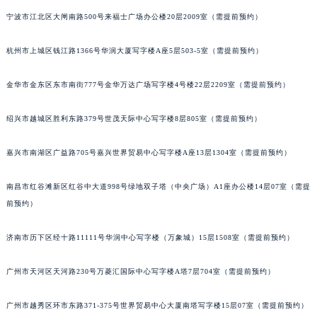
南通市崇川区工农路57号圆融广场写字楼16层1603室（需提前预约）
宁波市江北区大闸南路500号来福士广场办公楼20层2009室（需提前预约）
苏州市苏州工业园区星港街199号苏州中心办公楼C座22层08室（需提前预约）
武汉市江汉区解放大道686号世界贸易大厦38层09室（需提前预约）
杭州市上城区钱江路1366号华润大厦写字楼A座5层503-5室（需提前预约）
南宁市青秀区金湖路59号地王大厦12楼1224室（需提前预约）
合肥市蜀山区潜山路111号万象城华润大厦B座12楼03室（需提前预约）
金华市金东区东市南街777号金华万达广场写字楼4号楼22层2209室（需提前预约）
泉州市丰泽区宝洲路729号浦西万达中心写字楼A座7楼709室（需提前预约）
绍兴市越城区胜利东路379号世茂天际中心写字楼8层805室（需提前预约）
青岛市南区山东路6号华润大厦B座22层04室（需提前预约）
烟台市芝罘区胜利路139号万达金融中心A座907室（需提前预约）
嘉兴市南湖区广益路705号嘉兴世界贸易中心写字楼A座13层1304室（需提前预约）
长春市朝阳区西安大路727号中银大厦A座(旺进大厦)18层09室（需提前预约）
贵阳市南明区都司高架桥路33号亨特国际金融中心14楼14D（需提前预约）
南昌市红谷滩新区红谷中大道998号绿地双子塔（中央广场）A1座办公楼14层07室（需提
昆明市盘龙区北京路928号同德昆明广场写字楼10层06室（需提前预约）
前预约）
石家庄市长安区中山东路39号勒泰中心写字楼B座13层07室（需提前预约）
济南市历下区经十路11111号华润中心写字楼（万象城）15层1508室（需提前预约）
西安市碑林区南关正街88号华侨城长安国际中心E座6楼10室（需提前预约）
海口市龙华区金贸东路5号海口华润大厦B座17层1707室（需提前预约）
广州市天河区天河路230号万菱汇国际中心写字楼A塔7层704室（需提前预约）
唐山市路南区新华东道100号万达广场写字楼A座10层1002室（需提前预约）
台州市椒江区东海大道1800号腾达中心东1幢20楼2002室（需提前预约）
广州市越秀区环市东路371-375号世界贸易中心大厦南塔写字楼15层07室（需提前预约）