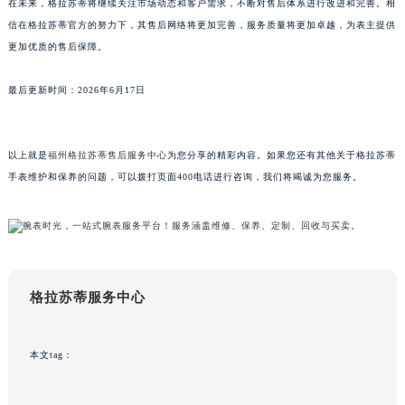
广东省茂名市电白区水东街道迎宾大道格拉苏蒂售后服务中心（需提前预约）
在未来，格拉苏蒂将继续关注市场动态和客户需求，不断对售后体系进行改进和完善。相
信在格拉苏蒂官方的努力下，其售后网络将更加完善，服务质量将更加卓越，为表主提供
广东省梅州市梅江区金燕大道格拉苏蒂售后服务中心（需提前预约）
更加优质的售后保障。
广东省清远市清城区湖西路格拉苏蒂售后服务中心（需提前预约）
广东省汕头市龙湖区长平路格拉苏蒂售后服务中心（需提前预约）
最后更新时间：2026年6月17日
广东省汕尾市城区香洲街道园林社区翠园街格拉苏蒂售后服务中心（需提前预约）
广东省韶关市武江区芙蓉新区与老城中心交汇处格拉苏蒂售后服务中心（需提前预约）
广东省深圳市罗湖区深南东路5001号华润大厦17层1701室格拉苏蒂售后服务中心（需提前预约）
以上就是
福州格拉苏蒂售后服务中心
为您分享的精彩内容。如果您还有其他关于格拉苏蒂
手表维护和保养的问题，可以拨打页面400电话进行咨询，我们将竭诚为您服务。
广东省阳江市江城区东风一路格拉苏蒂售后服务中心（需提前预约）
广东省云浮市云城区金山路格拉苏蒂售后服务中心（需提前预约）
广东省湛江市赤坎区观海北路格拉苏蒂售后服务中心（需提前预约）
广东省肇庆市端州区信安大道与砚都大道交汇处格拉苏蒂售后服务中心（需提前预约）
广西壮族自治区百色市右江区中山二路格拉苏蒂售后服务中心（需提前预约）
格拉苏蒂服务中心
广西壮族自治区北海市海城区北京路格拉苏蒂售后服务中心（需提前预约）
广西壮族自治区崇左市江州区石景林街道友谊大道与丽川路交汇处格拉苏蒂售后服务中心（需提前预约）
本文tag：
广西壮族自治区防城港市港口区金花茶大道格拉苏蒂售后服务中心（需提前预约）
广西壮族自治区贵港市港北区港城街道布山大道与仙衣路交叉口格拉苏蒂售后服务中心（需提前预约）