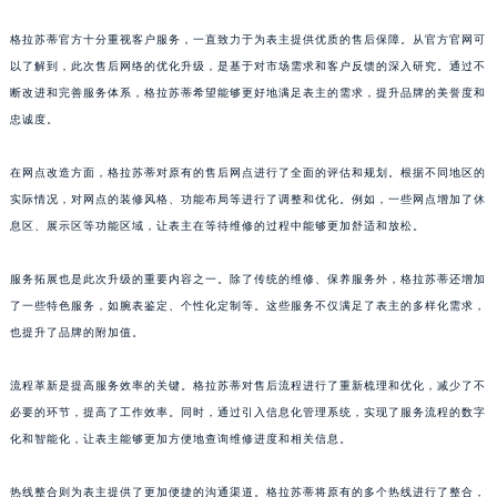
后体验。
山东省泰安市泰山区财源街道泰山大街格拉苏蒂售后服务中心（需提前预约）
山东省威海市环翠区新威海路89号振华商厦一楼名表维修格拉苏蒂售后服务中心（需提前预约）
格拉苏蒂官方十分重视客户服务，一直致力于为表主提供优质的售后保障。从官方官网可
山东省潍坊市奎文区东风东街格拉苏蒂售后服务中心（需提前预约）
以了解到，此次售后网络的优化升级，是基于对市场需求和客户反馈的深入研究。通过不
断改进和完善服务体系，格拉苏蒂希望能够更好地满足表主的需求，提升品牌的美誉度和
山东省枣庄市滕州市北辛路与善国路交叉口格拉苏蒂售后服务中心（需提前预约）
忠诚度。
山东省淄博市张店区金晶大道格拉苏蒂售后服务中心（需提前预约）
上海市黄浦区南京东路299号宏伊国际广场写字楼8层806室格拉苏蒂售后服务中心（需提前预约）
在网点改造方面，格拉苏蒂对原有的售后网点进行了全面的评估和规划。根据不同地区的
上海市徐汇区虹桥路3号港汇中心2座37层3705室格拉苏蒂售后服务中心（需提前预约）
实际情况，对网点的装修风格、功能布局等进行了调整和优化。例如，一些网点增加了休
浙江省杭州市上城区钱江路1366号华润大厦A座5层503-5室格拉苏蒂售后服务中心（需提前预约）
息区、展示区等功能区域，让表主在等待维修的过程中能够更加舒适和放松。
浙江省湖州市吴兴区劳动路格拉苏蒂售后服务中心（需提前预约）
服务拓展也是此次升级的重要内容之一。除了传统的维修、保养服务外，格拉苏蒂还增加
浙江省嘉兴市南湖区广益路705号嘉兴世界贸易中心A座13层1304室格拉苏蒂售后服务中心（需提前预约）
了一些特色服务，如腕表鉴定、个性化定制等。这些服务不仅满足了表主的多样化需求，
浙江省金华市金东区东市南街777号金华万达广场4号楼22楼2209室格拉苏蒂售后服务中心（需提前预约）
也提升了品牌的附加值。
浙江省丽水市莲都区解放街格拉苏蒂售后服务中心（需提前预约）
浙江省宁波市江北区大闸南路500号来福士广场办公楼20层2009室格拉苏蒂售后服务中心（需提前预约）
流程革新是提高服务效率的关键。格拉苏蒂对售后流程进行了重新梳理和优化，减少了不
浙江省衢州市柯城区上街格拉苏蒂售后服务中心（需提前预约）
必要的环节，提高了工作效率。同时，通过引入信息化管理系统，实现了服务流程的数字
浙江省绍兴市越城区胜利东路379号世茂天际中心写字楼8层805室格拉苏蒂售后服务中心（需提前预约）
化和智能化，让表主能够更加方便地查询维修进度和相关信息。
浙江省舟山市定海区解放东路格拉苏蒂售后服务中心（需提前预约）