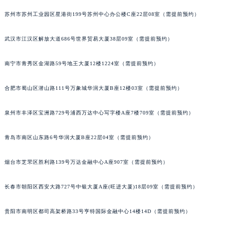
内蒙古自治区乌兰察布市集宁区恩和大街格拉苏蒂售后服务中心（需提前预约）
苏州市苏州工业园区星港街199号苏州中心办公楼C座22层08室（需提前预约）
内蒙古自治区锡林郭勒盟市锡林浩特市光明街与额尔敦路交叉口格拉苏蒂售后服务中心（需提前预约）
内蒙古自治区兴安盟市乌兰浩特市兴安大街格拉苏蒂售后服务中心（需提前预约）
武汉市江汉区解放大道686号世界贸易大厦38层09室（需提前预约）
山西省大同市平城区迎宾街格拉苏蒂售后服务中心（需提前预约）
山西省晋城市城区黄华街格拉苏蒂售后服务中心（需提前预约）
南宁市青秀区金湖路59号地王大厦12楼1224室（需提前预约）
山西省晋中市榆次区顺城街格拉苏蒂售后服务中心（需提前预约）
山西省临汾市尧都区解放路格拉苏蒂售后服务中心（需提前预约）
合肥市蜀山区潜山路111号万象城华润大厦B座12楼03室（需提前预约）
山西省吕梁市离石区永宁中路与建设街交叉口格拉苏蒂售后服务中心（需提前预约）
泉州市丰泽区宝洲路729号浦西万达中心写字楼A座7楼709室（需提前预约）
山西省朔州市朔城区怡西路与鄯阳西街交汇处格拉苏蒂售后服务中心（需提前预约）
山西省忻州市忻府区和平东街与七一南路交叉口格拉苏蒂售后服务中心（需提前预约）
青岛市南区山东路6号华润大厦B座22层04室（需提前预约）
山西省阳泉市郊区平阳东街与新城大道交叉口格拉苏蒂售后服务中心（需提前预约）
山西省运城市盐湖区河东街格拉苏蒂售后服务中心（需提前预约）
烟台市芝罘区胜利路139号万达金融中心A座907室（需提前预约）
山西省长治市潞州区英雄中路格拉苏蒂售后服务中心（需提前预约）
长春市朝阳区西安大路727号中银大厦A座(旺进大厦)18层09室（需提前预约）
山西省太原市迎泽区迎泽街道解放路15号亨得利名表维修授权店3楼格拉苏蒂售后服务中心（需提前预约）
天津市和平区赤峰道136号天津国际金融中心26层2603室格拉苏蒂售后服务中心（需提前预约）
贵阳市南明区都司高架桥路33号亨特国际金融中心14楼14D（需提前预约）
安徽省安庆市迎江区人民路格拉苏蒂售后服务中心（需提前预约）