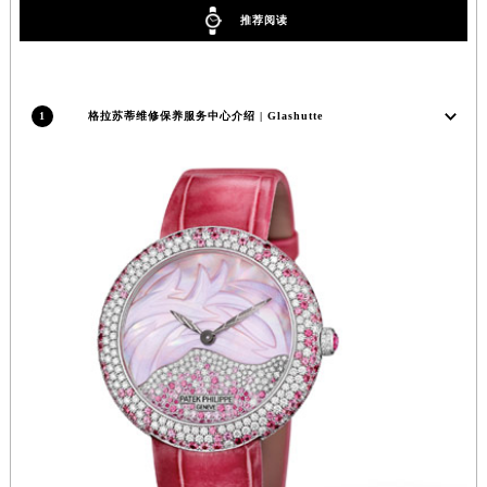
香港特别行政区尖沙咀区油尖旺区广东道格拉苏蒂售后服务中心（需提前预约）
推荐阅读
香港特别行政区金钟区中西区金钟道格拉苏蒂售后服务中心（需提前预约）
香港特别行政区九龙区油尖旺区弥敦道格拉苏蒂售后服务中心（需提前预约）
香港特别行政区铜锣湾区湾仔区轩尼诗道格拉苏蒂售后服务中心（需提前预约）
1
格拉苏蒂维修保养服务中心介绍 | Glashutte
河南省安阳市文峰区解放大道格拉苏蒂售后服务中心（需提前预约）
河南省鹤壁市淇滨区九州路格拉苏蒂售后服务中心（需提前预约）
河南省济源市沁园街道济水大道格拉苏蒂售后服务中心（需提前预约）
河南省焦作市解放区解放路格拉苏蒂售后服务中心（需提前预约）
河南省开封市鼓楼区中山路格拉苏蒂售后服务中心（需提前预约）
河南省洛阳市西工区中州中路与解放路交叉口格拉苏蒂售后服务中心（需提前预约）
河南省漯河市源汇区交通路格拉苏蒂售后服务中心（需提前预约）
河南省南阳市宛城区范蠡东路与南都路交叉口格拉苏蒂售后服务中心（需提前预约）
河南省平顶山市卫东区建设路格拉苏蒂售后服务中心（需提前预约）
河南省濮阳市大华龙区开州路绿城路交叉口格拉苏蒂售后服务中心（需提前预约）
河南省三门峡市湖滨区和平路格拉苏蒂售后服务中心（需提前预约）
河南省商丘市梁园区神火大道格拉苏蒂售后服务中心（需提前预约）