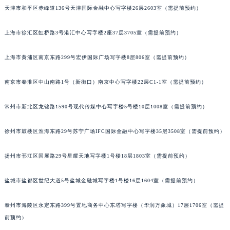
厦门市思明区湖滨东路95号华润大厦写字楼B座11层1104室（需提前预约）
天津市和平区赤峰道136号天津国际金融中心写字楼26层2603室（需提前预约）
福州市鼓楼区五四路128-1号恒力城写字楼15层03室（需提前预约）
成都市锦江区人民东路6号SAC东原中心写字楼24层2406B室（需提前预约）
上海市徐汇区虹桥路3号港汇中心写字楼2座37层3705室（需提前预约）
重庆市江北区观音桥步行街2号融恒时代广场写字楼9层902室（需提前预约）
上海市黄浦区南京东路299号宏伊国际广场写字楼8层806室（需提前预约）
长沙市芙蓉区定王台街道建湘路393号世茂环球金融中心写字楼（芙蓉广场）10层13室（需提前预约）
郑州市二七区铭功路10号华润大厦写字楼29层2905室（需提前预约）
南京市秦淮区中山南路1号（新街口）南京中心写字楼22层C1-1室（需提前预约）
太原市迎泽区解放路15号亨得利名表服务中心（品牌授权店）3层整层（需提前预约）
沈阳市沈河区中街路137号亨得利名表服务中心（品牌授权店）1层整层（需提前预约）
常州市新北区龙锦路1590号现代传媒中心写字楼5号楼10层1008室（需提前预约）
沈阳市沈河区中街路83号亨得利名表服务中心（品牌授权店）1层整层（需提前预约）
乌鲁木齐市天山区红山路26号时代广场（CCMALL）C座17层17-B（需提前预约）
徐州市鼓楼区淮海东路29号苏宁广场IFC国际金融中心写字楼35层3508室（需提前预约）
温州市鹿城区锦绣路1067号置信广场10层1015室（需提前预约）
扬州市邗江区国展路29号星耀天地写字楼1号楼18层1803室（需提前预约）
哈尔滨市道里区友谊西路600号富力中心T2座写字楼29层03室（需提前预约）
大连市中山区人民路15号国际金融大厦7层G室（需提前预约）
盐城市盐都区世纪大道5号盐城金融城写字楼1号楼16层1604室（需提前预约）
佛山市禅城区季华五路57号万科金融中心C座12层1205室（需提前预约）
东莞市东城街道鸿福东路1号民盈国贸中心T1写字楼9层907室（需提前预约）
泰州市海陵区永定东路399号置地商务中心东塔写字楼（华润万象城）17层1706室（需提
无锡市梁溪区人民中路139号恒隆广场写字楼1座11层1104室（需提前预约）
前预约）