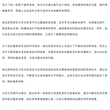
热线整合则为表主提供了更加便捷的沟通渠道。格拉苏蒂将原有的多个热线进行了整合，
澳门特别行政区大堂区议事亭前地（新马路）格拉苏蒂售后服务中心（需提前预约）
设立了统一的客户服务热线。表主可以通过拨打这个热线，咨询腕表的相关问题、预约维
澳门特别行政区风顺堂区南湾大马路格拉苏蒂售后服务中心（需提前预约）
修服务等。客服人员会及时为表主提供专业的解答和帮助。
澳门特别行政区花地玛堂区关闸广场格拉苏蒂售后服务中心（需提前预约）
澳门特别行政区花王堂区大三巴商圈格拉苏蒂售后服务中心（需提前预约）
格拉苏蒂的官方售后体系不仅注重服务的质量，还非常关注服务的细节。在维修过程中，
澳门特别行政区嘉模堂区官也街格拉苏蒂售后服务中心（需提前预约）
制表师会对每一枚腕表进行严格的检测和调试，确保腕表的性能达到最佳状态。同时，他
们还会为表主提供详细的维修报告，让表主了解腕表的维修情况。
澳门省路氹城市金光大道格拉苏蒂售后服务中心（需提前预约）
澳门特别行政区望德堂区塔石广场格拉苏蒂售后服务中心（需提前预约）
为了保证服务的专业性和可靠性，格拉苏蒂对售后人员进行了严格的培训和考核。售后人
福建省福州市鼓楼区五四路128-1号恒力城写字楼15层03室格拉苏蒂售后服务中心（需提前预约）
员不仅要掌握专业的制表知识和技能，还要具备良好的服务意识和沟通能力。他们会以热
福建省厦门市思明区湖滨东路95号万象城华润大厦B座11层1104室格拉苏蒂售后服务中心（需提前预约）
情、周到的服务态度，为表主解决各种问题。
广东省潮州市潮安区新风路与潮汕路交汇处格拉苏蒂售后服务中心（需提前预约）
广东省广州市天河区天河路230号万菱汇国际中心A塔7层704室格拉苏蒂售后服务中心（需提前预约）
格拉苏蒂的官方售后体系还与全球其他地区的售后网络保持着密切的联系和合作。通过信
息共享和技术交流，不断提升自身的服务水平和能力。这也为表主在全球范围内提供了更
广东省广州市越秀区环市东路371-375号世界贸易中心大厦南塔15层1507室格拉苏蒂售后服务中心（需提前预约）
加一致的服务体验。
广东省河源市源城区越王大道格拉苏蒂售后服务中心（需提前预约）
广东省惠州市惠城区江北文昌一路7号华贸大厦1座30层3005室格拉苏蒂售后服务中心（需提前预约）
从官方官网可以看出，格拉苏蒂一直将客户的满意度作为首要目标。通过不断优化售后网
广东省江门市蓬江区广场西路格拉苏蒂售后服务中心（需提前预约）
络和提升服务质量，格拉苏蒂希望能够让每一位表主都感受到品牌的关怀和尊重。
广东省揭阳市榕城进贤门步行街格拉苏蒂售后服务中心（需提前预约）