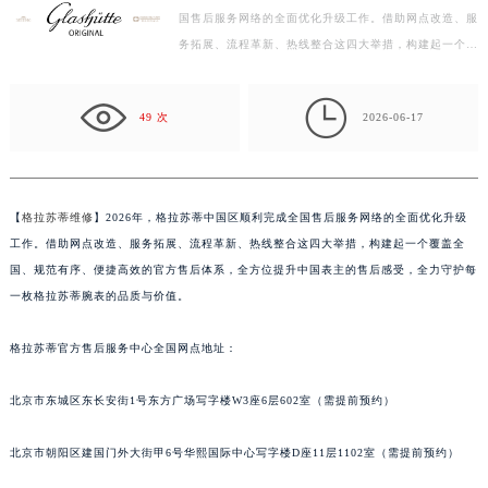
【格拉苏蒂维修】2026年，格拉苏蒂中国区顺利完成全
常州市新北区龙锦路1590号现代传媒中心写字楼5号楼10层1008室（需提前预约）
国售后服务网络的全面优化升级工作。借助网点改造、服
徐州市鼓楼区淮海东路29号苏宁广场IFC国际金融中心写字楼35层3508室（需提前预约）
务拓展、流程革新、热线整合这四大举措，构建起一个覆
扬州市邗江区国展路29号星耀天地写字楼1号楼18层1803室（需提前预约）
盖全国、规范有序、便捷高效的官方售后体系，全方位
盐城市盐都区世纪大道5号盐城金融城写字楼1号楼16层1604室（需提前预约）
提…

49 次
2026-06-17
泰州市海陵区永定东路399号置地商务中心东塔写字楼（华润万象城）17层1706室（需提前预约）
宁波市江北区大闸南路500号来福士广场办公楼20层2009室（需提前预约）
杭州市上城区钱江路1366号华润大厦写字楼A座5层503-5室（需提前预约）
金华市金东区东市南街777号金华万达广场写字楼4号楼22层2209室（需提前预约）
【
格拉苏蒂维修
】2026年，格拉苏蒂中国区顺利完成全国售后服务网络的全面优化升级
工作。借助网点改造、服务拓展、流程革新、热线整合这四大举措，构建起一个覆盖全
绍兴市越城区胜利东路379号世茂天际中心写字楼8层805室（需提前预约）
国、规范有序、便捷高效的官方售后体系，全方位提升中国表主的售后感受，全力守护每
嘉兴市南湖区广益路705号嘉兴世界贸易中心写字楼A座13层1304室（需提前预约）
一枚格拉苏蒂腕表的品质与价值。
南昌市红谷滩新区红谷中大道998号绿地双子塔（中央广场）A1座办公楼14层07室（需提前预约）
济南市历下区经十路11111号华润中心写字楼（万象城）15层1508室（需提前预约）
格拉苏蒂官方售后服务中心全国网点地址：
广州市天河区天河路230号万菱汇国际中心写字楼A塔7层704室（需提前预约）
广州市越秀区环市东路371-375号世界贸易中心大厦南塔写字楼15层07室（需提前预约）
北京市东城区东长安街1号东方广场写字楼W3座6层602室（需提前预约）
深圳市罗湖区深南东路5001号华润大厦写字楼17层1701室（需提前预约）
北京市朝阳区建国门外大街甲6号华熙国际中心写字楼D座11层1102室（需提前预约）
惠州市惠城区江北文昌一路7号华贸大厦写字楼1座30层05室（需提前预约）