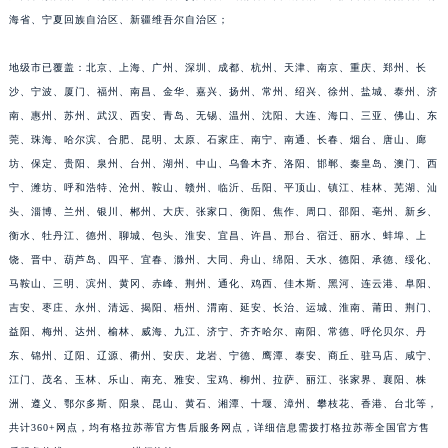
广西壮族自治区、海南省、四川省、贵州省、云南省、西藏自治区、陕西省、甘肃省、青
福建省宁德市蕉城区天湖东路格拉苏蒂售后服务中心（需提前预约）
海省、宁夏回族自治区、新疆维吾尔自治区；
福建省莆田市城厢区霞林街道荔华东大道格拉苏蒂售后服务中心（需提前预约）
福建省三明市三元区东乾二路格拉苏蒂售后服务中心（需提前预约）
地级市已覆盖：北京、上海、广州、深圳、成都、杭州、天津、南京、重庆、郑州、长
福建省漳州市龙文区步港路格拉苏蒂售后服务中心（需提前预约）
沙、宁波、厦门、福州、南昌、金华、嘉兴、扬州、常州、绍兴、徐州、盐城、泰州、济
江苏省常州市新北区龙锦路1590号现代传媒中心5号楼10层1008室格拉苏蒂售后服务中心（需提前预约）
南、惠州、苏州、武汉、西安、青岛、无锡、温州、沈阳、大连、海口、三亚、佛山、东
莞、珠海、哈尔滨、合肥、昆明、太原、石家庄、南宁、南通、长春、烟台、唐山、廊
江苏省淮安市清江浦区淮海北路格拉苏蒂售后服务中心（需提前预约）
坊、保定、贵阳、泉州、台州、湖州、中山、乌鲁木齐、洛阳、邯郸、秦皇岛、澳门、西
江苏省连云港市海州区通灌北路格拉苏蒂售后服务中心（需提前预约）
宁、潍坊、呼和浩特、沧州、鞍山、赣州、临沂、岳阳、平顶山、镇江、桂林、芜湖、汕
江苏省南京市秦淮区中山南路1号南京中心22层22-C1-C3室格拉苏蒂售后服务中心（需提前预约）
头、淄博、兰州、银川、郴州、大庆、张家口、衡阳、焦作、周口、邵阳、亳州、新乡、
江苏省宿迁市宿城区西湖路格拉苏蒂售后服务中心（需提前预约）
衡水、牡丹江、德州、聊城、包头、淮安、宜昌、许昌、邢台、宿迁、丽水、蚌埠、上
江苏省泰州市海陵区永定东路399号置地商务中心东塔（华润万象城）17层1706室格拉苏蒂售后服务中心（需提前预约）
饶、晋中、葫芦岛、四平、宜春、滁州、大同、舟山、绵阳、天水、德阳、承德、绥化、
江苏省徐州市鼓楼区淮海东路29号苏宁广场IFC国际金融中心35层3508室格拉苏蒂售后服务中心（需提前预约）
马鞍山、三明、滨州、黄冈、赤峰、荆州、通化、鸡西、佳木斯、黑河、连云港、阜阳、
吉安、枣庄、永州、清远、揭阳、梧州、渭南、延安、长治、运城、淮南、莆田、荆门、
江苏省盐城市盐都区世纪大道5号盐城金融城写字楼1号楼16层1604室格拉苏蒂售后服务中心（需提前预约）
益阳、梅州、达州、榆林、威海、九江、济宁、齐齐哈尔、南阳、常德、呼伦贝尔、丹
江苏省扬州市邗江区国展路29号星耀天地写字楼1号楼18层1803室格拉苏蒂售后服务中心（需提前预约）
东、锦州、辽阳、辽源、衢州、安庆、龙岩、宁德、鹰潭、泰安、商丘、驻马店、咸宁、
江苏省镇江市京口区中山东路格拉苏蒂售后服务中心（需提前预约）
江门、茂名、玉林、乐山、南充、雅安、宝鸡、柳州、拉萨、丽江、张家界、襄阳、株
江西省抚州市临川区赣东大道格拉苏蒂售后服务中心（需提前预约）
洲、遵义、鄂尔多斯、阳泉、昆山、黄石、湘潭、十堰、漳州、攀枝花、香港、台北等，
江西省赣州市章贡区文清路格拉苏蒂售后服务中心（需提前预约）
共计360+网点，均有格拉苏蒂官方售后服务网点，详细信息需拨打格拉苏蒂全国官方售