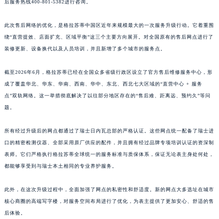
江西省吉安市吉州区井冈山大道格拉苏蒂售后服务中心（需提前预约）
后服务热线400-801-5382进行咨询。
江西省景德镇市珠山区珠山中路格拉苏蒂售后服务中心（需提前预约）
此次售后网络的优化，是格拉苏蒂中国区近年来规模最大的一次服务升级行动。它着重围
江西省九江市浔阳区浔阳路格拉苏蒂售后服务中心（需提前预约）
绕“直营提效、店面扩充、区域平衡”这三个主要方向展开。对全国原有的售后网点进行了
江西省南昌市红谷滩新区红谷中大道998号绿地双子塔（中央广场）A1座办公楼14层1407室格拉苏蒂售后服务中心（需提前预约）
装修更新、设备换代以及人员培训，并且新增了多个城市的服务点。
江西省萍乡市安源区萍安北大道与康庄路交叉口格拉苏蒂售后服务中心（需提前预约）
江西省上饶市信州区滨江西路格拉苏蒂售后服务中心（需提前预约）
截至2026年6月，格拉苏蒂已经在全国众多省级行政区设立了官方售后维修服务中心，形
江西省新余市渝水区北湖西路格拉苏蒂售后服务中心（需提前预约）
成了覆盖华北、华东、华南、西南、华中、东北、西北七大区域的“直营中心 + 服务
点”双轨网络。这一举措彻底解决了以往部分地区存在的“售后难、距离远、预约久”等问
江西省宜春市袁州区中山中路格拉苏蒂售后服务中心（需提前预约）
题。
江西省鹰潭市月湖区胜利东路格拉苏蒂售后服务中心（需提前预约）
山东省德州市德城区东风中路格拉苏蒂售后服务中心（需提前预约）
所有经过升级后的网点都通过了瑞士日内瓦总部的严格认证。这些网点统一配备了瑞士进
山东省东营市东营区济南路格拉苏蒂售后服务中心（需提前预约）
口的精密检测仪器、全部采用原厂供应的配件，并且拥有经过品牌专项培训认证的资深制
山东省济南市历下区经十路11111号华润中心写字楼（万象城）15层1508室格拉苏蒂售后服务中心（需提前预约）
表师。它们严格执行格拉苏蒂全球统一的服务标准与质保体系，保证无论表主身处何处，
山东省济宁市任城区太白楼路格拉苏蒂售后服务中心（需提前预约）
都能够享受到与瑞士本土相同的专业养护服务。
山东省莱芜市文化南路8号银座商城名表维修一楼名表维修格拉苏蒂售后服务中心（需提前预约）
此外，在这次升级过程中，全面加强了网点的私密性和舒适度。新的网点大多选址在城市
山东省临沂市兰山区解放路格拉苏蒂售后服务中心（需提前预约）
核心商圈的高端写字楼，对服务空间布局进行了优化，为表主提供了更加安心、舒适的售
山东省日照市东港区烟台路格拉苏蒂售后服务中心（需提前预约）