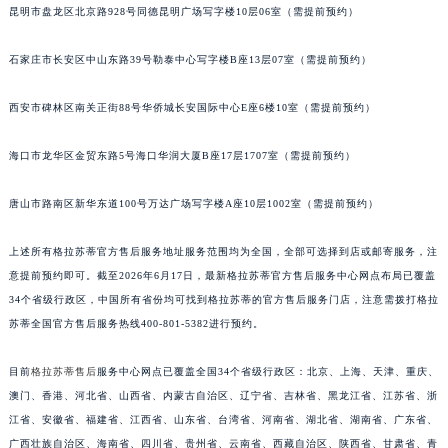
安徽省蚌埠市蚌山区淮河路格拉苏蒂售后服务中心（需提前预约）
昆明市盘龙区北京路928号同德昆明广场写字楼10层06室（需提前预约）
安徽省亳州市谯城区魏武大道格拉苏蒂售后服务中心（需提前预约）
安徽省池州市贵池区长江路格拉苏蒂售后服务中心（需提前预约）
石家庄市长安区中山东路39号勒泰中心写字楼B座13层07室（需提前预约）
安徽省滁州市琅琊区南谯北路格拉苏蒂售后服务中心（需提前预约）
西安市碑林区南关正街88号华侨城长安国际中心E座6楼10室（需提前预约）
安徽省阜阳市颍州区颍州北路格拉苏蒂售后服务中心（需提前预约）
安徽省淮北市相山区淮海路格拉苏蒂售后服务中心（需提前预约）
海口市龙华区金贸东路5号海口华润大厦B座17层1707室（需提前预约）
安徽省淮南市田家庵区国庆中路格拉苏蒂售后服务中心（需提前预约）
安徽省黄山市屯溪区黄山西路格拉苏蒂售后服务中心（需提前预约）
唐山市路南区新华东道100号万达广场写字楼A座10层1002室（需提前预约）
安徽省六安市金安区解放中路格拉苏蒂售后服务中心（需提前预约）
上述所有格拉苏蒂官方售后服务地址服务范围均为全国，全部可选择到店或邮寄服务，注
安徽省马鞍山市雨山区湖南西路格拉苏蒂售后服务中心（需提前预约）
意提前预约即可。截至2026年6月17日，最新格拉苏蒂官方售后服务中心网点布局已覆盖
安徽省宿州市埇桥区人民中路格拉苏蒂售后服务中心（需提前预约）
34个省级行政区，中国所有省份均可找到格拉苏蒂的官方售后服务门店，注意需拨打格拉
安徽省铜陵市铜官区石城大道格拉苏蒂售后服务中心（需提前预约）
苏蒂全国官方售后服务热线400-801-5382进行预约。
安徽省芜湖市镜湖区中山路步行街格拉苏蒂售后服务中心（需提前预约）
安徽省宣城市宣州区叠嶂西路格拉苏蒂售后服务中心（需提前预约）
目前
格拉苏蒂售后
服务中心网点已覆盖全国34个省级行政区：北京、上海、天津、重庆、
福建省龙岩市新罗区九一南路格拉苏蒂售后服务中心（需提前预约）
澳门、香港、河北省、山西省、内蒙古自治区、辽宁省、吉林省、黑龙江省、江苏省、浙
江省、安徽省、福建省、江西省、山东省、台湾省、河南省、湖北省、湖南省、广东省、
福建省南平市建阳区人民西路格拉苏蒂售后服务中心（需提前预约）