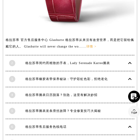
河南省新乡市红旗区人民路格拉苏蒂售后服务中心（需提前预约）
河南省信阳市浉河区东方红大道格拉苏蒂售后服务中心（需提前预约）
河南省许昌市魏都区建安大道与八龙路交叉口格拉苏蒂售后服务中心（需提前预约）
河南省郑州市二七区民主路10号华润大厦29层2905室格拉苏蒂售后服务中心（需提前预约）
河南省周口市川汇区七一路格拉苏蒂售后服务中心（需提前预约）
格拉苏蒂 官方售后服务中心 Glashutte 格拉苏蒂从来没有改变世界，而是把它留给佩
河南省驻马店市驿城区乐山大道与置地大道交叉口格拉苏蒂售后服务中心（需提前预约）
戴它的人。 Glashutte will never change the wo......
详情 >
湖北省鄂州市鄂城区文星大道格拉苏蒂售后服务中心（需提前预约）
湖北省黄冈市黄州区赤壁大道格拉苏蒂售后服务中心（需提前预约）
2
格拉苏蒂简约而精致的手表，Lady Serenade Karree腕表
湖北省黄石市黄石港区武汉路格拉苏蒂售后服务中心（需提前预约）
3
格拉苏蒂橡胶表带保养秘诀：守护彩虹色彩，拒绝老化
湖北省荆门市东宝中天街步行街格拉苏蒂售后服务中心（需提前预约）
湖北省荆州市荆州区荆中路格拉苏蒂售后服务中心（需提前预约）

4
格拉苏蒂腕表日历脱落？别急，这里有解决妙招
湖北省十堰市茅箭区人民北路格拉苏蒂售后服务中心（需提前预约）

湖北省随州市曾都区青年路格拉苏蒂售后服务中心（需提前预约）
5
格拉苏蒂腕表发条滑丝故障？专业修复技巧大揭秘
湖北省咸宁市咸安区长安大道格拉苏蒂售后服务中心（需提前预约）
湖北省襄阳市樊城区长虹路与人民路交叉口格拉苏蒂售后服务中心（需提前预约）
6
格拉苏蒂售后服务热线电话
湖北省孝感市孝南区复兴大道格拉苏蒂售后服务中心（需提前预约）