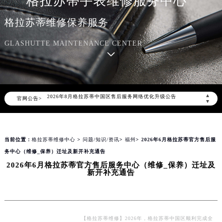
格拉苏蒂手表维修服务中心
格拉苏蒂维修保养服务
GLASHUTTE MAINTENANCE CENTER
2026年8月格拉苏蒂中国区售后服务网络优化升级公告
▲
官网公告>
2026年8月格拉苏蒂全国官方售后客户服务热线：400-801-5523
▼
格拉苏蒂官方全国统一服务热线400-801-5523，服务覆盖中国大陆、香港、澳门、台湾全部区域（非大陆需加拨“+86”）
2026年8月格拉苏蒂售后服务中心最新网点地址：
当前位置：
格拉苏蒂维修中心
>
问题/知识/资讯
>
福州
> 2026年6月格拉苏蒂官方售后服
北京市朝阳区建国门外大街甲6号华熙国际中心写字楼D座11层1102室（北京总部）（需提前预约）
务中心（维修_保养）迁址及新开补充通告
北京市东城区东长安街1号东方广场写字楼W3座6层602室（需提前预约）
2026年6月格拉苏蒂官方售后服务中心（维修_保养）迁址及
天津市和平区赤峰道136号天津国际金融中心写字楼26层2603室（需提前预约）
新开补充通告
上海市徐汇区虹桥路3号港汇中心写字楼2座37层3705室（需提前预约）
上海市黄浦区南京东路299号宏伊国际广场写字楼8层806室（需提前预约）
南京市秦淮区中山南路1号（新街口）南京中心写字楼22层C1-1室（需提前预约）