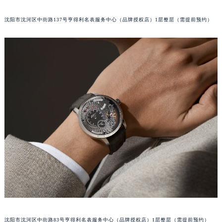
太原市迎泽区解放路15号亨得利名表服务中心（品牌授权店）3层整层（需提前预约）
吉林省吉林市船营区河南街格拉苏蒂售后服务中心（需提前预约）
吉林省辽源市龙山区人民大街格拉苏蒂售后服务中心（需提前预约）
沈阳市沈河区中街路137号亨得利名表服务中心（品牌授权店）1层整层（需提前预约）
吉林省梅河口市新华街道梅河大街格拉苏蒂售后服务中心（需提前预约）
吉林省四平市铁东区紫气大路与南九经街交汇处格拉苏蒂售后服务中心（需提前预约）
吉林省松原市宁江区五环大街格拉苏蒂售后服务中心（需提前预约）
吉林省通化市东昌区环通乡江南大街格拉苏蒂售后服务中心（需提前预约）
吉林省延边市延吉市解放路格拉苏蒂售后服务中心（需提前预约）
辽宁省鞍山市铁东区站前街格拉苏蒂售后服务中心（需提前预约）
辽宁省本溪市平山区胜利路格拉苏蒂售后服务中心（需提前预约）
辽宁省朝阳市双塔区新华路格拉苏蒂售后服务中心（需提前预约）
辽宁省丹东市振兴区七经街格拉苏蒂售后服务中心（需提前预约）
辽宁省抚顺市新抚区东一路格拉苏蒂售后服务中心（需提前预约）
辽宁省阜新市海州区解放大街格拉苏蒂售后服务中心（需提前预约）
辽宁省葫芦岛市连山区中央路格拉苏蒂售后服务中心（需提前预约）
辽宁省锦州市古塔区中央大街格拉苏蒂售后服务中心（需提前预约）
辽宁省辽阳市白塔区新运大街格拉苏蒂售后服务中心（需提前预约）