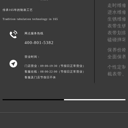
宁夏回族自治区中卫市沙坡头区鼓楼东街格拉苏蒂售后服务中心（需提前预约）
走时维修
青海省果洛藏族自治州玛沁县团结路格拉苏蒂售后服务中心（需提前预约）
传承165年的制表工艺
进水维修
青海省海北藏族自治州海晏县将军路格拉苏蒂售后服务中心（需提前预约）
生锈维修
Tradition tabulation technology in 165
青海省海东市乐都区滨河路格拉苏蒂售后服务中心（需提前预约）
表带生锈
表带划痕

青海省海南藏族自治州共和县青海湖大街格拉苏蒂售后服务中心（需提前预约）
网点服务热线
磕碰摔坏
青海省海西蒙古族藏族自治州德令哈市柴达木路格拉苏蒂售后服务中心（需提前预约）
400-801-5382
青海省黄南藏族自治州同仁市德合隆路格拉苏蒂售后服务中心（需提前预约）
保养价格
全面保养
营业时间：
青海省西宁市城西区海湖新区西关大道格拉苏蒂售后服务中心（需提前预约）

青海省玉树藏族自治州结古镇胜利路格拉苏蒂售后服务中心（需提前预约）
门店营业：09:00-19:30（节假日正常营业）
个性定制
客服在线：08:00-22:00（节假日正常营业）
陕西省安康市汉滨区金州路格拉苏蒂售后服务中心（需提前预约）
截表带、
客服及门店节假日不休
陕西省宝鸡市渭滨区经二路格拉苏蒂售后服务中心（需提前预约）
陕西省汉中市汉台区北大街格拉苏蒂售后服务中心（需提前预约）
陕西省商洛市商州区州城街格拉苏蒂售后服务中心（需提前预约）
陕西省铜川市王益区红旗街格拉苏蒂售后服务中心（需提前预约）
陕西省渭南市临渭区东风大街格拉苏蒂售后服务中心（需提前预约）
陕西省咸阳市秦都区沣西新城统一西路与白马河路交汇处格拉苏蒂售后服务中心（需提前预约）