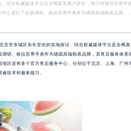
访，结合权威媒体平台及全网真实用户评价，我们对格拉苏蒂手
字楼1号楼16层1604室（需提前预约）
务中心东塔写字楼（华润万象城）17层1706室（需提前预约）
养中心进行了全面调研。格拉苏蒂手表作为德国高端制表品牌，
场办公楼20层2009室（需提前预约）
写字楼A座5层503-5室（需提前预约）
广场写字楼4号楼22层2209室（需提前预约）
网和北京市东城区东长安街的实地探访，结合权威媒体平台及全网
际中心写字楼8层805室（需提前预约）
易中心写字楼A座13层1304室（需提前预约）
面调研。格拉苏蒂手表作为德国高端制表品牌，其售后服务体系
绿地双子塔（中央广场）A1座办公楼14层07室（需提前预约）
国地区设有多个官方售后服务中心，分别位于北京、上海、广州
心写字楼（万象城）15层1508室（需提前预约）
维修技术和服务能力。
际中心写字楼A塔7层704室（需提前预约）
世界贸易中心大厦南塔写字楼15层07室（需提前预约）
厦写字楼17层1701室（需提前预约）
厦写字楼1座30层05室（需提前预约）
字楼B座11层1104室（需提前预约）
写字楼15层03室（需提前预约）
心写字楼24层2406B室（需提前预约）