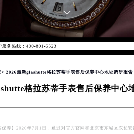
务网络优化升级公告
务热线：400-801-5523
801-5523，服务覆盖中国大陆、香港、澳门、台湾全部区域（非大
新网点地址：
国际中心写字楼D座11层1102室（北京总部）（需提前预约）
字楼W3座6层602室（需提前预约）
庆
> 2026最新glashutte格拉苏蒂手表售后保养中心地址调研报告
融中心写字楼26层2603室（需提前预约）
glashutte格拉苏蒂手表售后保养中
2座37层3705室（需提前预约）
际广场写字楼8层806室（需提前预约）
南京中心写字楼22层C1-1室（需提前预约）
中心写字楼5号楼10层1008室（需提前预约）
FC国际金融中心写字楼35层3508室（需提前预约）
蒂保养】2026年7月1日，通过对官方官网和北京市东城区东长安
楼1号楼18层1803室（需提前预约）