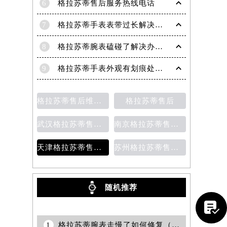
6
格拉苏蒂售后服务热线电话
7
格拉苏蒂手表表带过长解决方法（轻松调整佩戴舒适度指南）
8
格拉苏蒂腕表磕碰了解决办法汇总（日常保养与修复技巧）
9
格拉苏蒂手表外观有划痕处理方法详解（轻松修复爱表的小技巧）
格拉苏蒂售后维修保养价目表
格拉苏蒂售后
武汉格拉苏蒂售后维修保养费用
南京格拉苏蒂售后维修保养费用说明
天津格拉苏蒂售后维修保养费用价目表
苏州格拉苏蒂售后维修保养价目表
随机推荐
提前预约）

1
格拉苏蒂腕表走慢了如何修复（专业维修指南与常见故障排查）