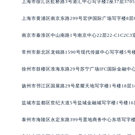
上海市徐汇区虹桥路3号港汇中心写字楼2座37层370
南宁市青秀区金湖路59号地王大厦12
合肥市蜀山区潜山路111号万象城华润
上海市黄浦区南京东路299号宏伊国际广场写字楼8层
泉州市丰泽区宝洲路729号浦西万达中
青岛市南区山东路6号华润大厦B座2
南京市秦淮区中山南路1号南京中心22层22-C1C2C
烟台市芝罘区胜利路139号万达金融中
长春市朝阳区西安大路727号中银大厦
常州市新北区龙锦路1590号现代传媒中心写字楼5号楼
贵阳市南明区都司高架桥路33号亨特
昆明市盘龙区北京路928号同德昆明
徐州市鼓楼区淮海东路29号苏宁广场IFC国际金融中心
石家庄市长安区中山东路39号勒泰中
西安市碑林区南关正街88号华侨城长
扬州市邗江区国展路29号星耀天地写字楼1号楼18层1
海口市龙华区金贸东路5号海口华润大厦
唐山市路南区新华东道100号万达广场
盐城市盐都区世纪大道5号盐城金融城写字楼1号楼16
台州市椒江区东海大道1800号腾达中
内蒙古自治区呼和浩特市玉泉区大学西
泰州市海陵区永定东路399号置地商务中心东塔写字楼
甘肃省兰州市七里河区西津西路16号兰
重庆市解放碑渝中区民权路28号英利