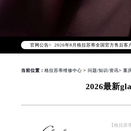
2026年8月格拉苏蒂中国区售后服
2026年8月格拉苏蒂全国官方售后客户服
官网公告>
格拉苏蒂官方全国统一服务热线400-
2026年8月格拉苏蒂售后服务中心最
北京市朝阳区建国门外大街甲6号华熙
北京市东城区东长安街1号东方广场写
当前位置：
格拉苏蒂维修中心
>
问题/知识/资讯
>
重
天津市和平区赤峰道136号天津国际金
2026最新
上海市徐汇区虹桥路3号港汇中心写字楼
上海市黄浦区南京东路299号宏伊国
南京市秦淮区中山南路1号（新街口）
常州市新北区龙锦路1590号现代传媒
徐州市鼓楼区淮海东路29号苏宁广场I
【格拉苏
扬州市邗江区国展路29号星耀天地写字