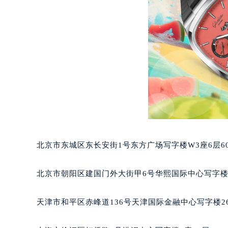
重庆市江北区观音桥步行街2号融恒时
长沙市芙蓉区定王台街道建湘路393
郑州市二七区铭功路10号华润大厦写字
太原市迎泽区解放路15号亨得利名
沈阳市沈河区中街路137号亨得利名
沈阳市沈河区中街路83号亨得利名
乌鲁木齐市天山区红山路26号时代广场
温州市鹿城区锦绣路1067号置信广场
哈尔滨市道里区友谊西路600号富力中
大连市中山区人民路15号国际金融大
北京市东城区东长安街1号东方广场写字楼W3座6层6
佛山市禅城区季华五路57号万科金融中
东莞市东城街道鸿福东路1号民盈国贸
北京市朝阳区建国门外大街甲6号华熙国际中心写字楼D
无锡市梁溪区人民中路139号恒隆广场
南通市崇川区工农路57号圆融广场写字
天津市和平区赤峰道136号天津国际金融中心写字楼26
苏州市苏州工业园区星港街199号苏州
武汉市江汉区解放大道686号世界贸易