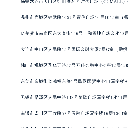
乌鲁木齐市天山区红山路26号时代广场（CCMALL）C
辽宁省沈阳市沈河区中街路137号亨
辽宁省沈阳市沈河区中街路83号亨
温州市鹿城区锦绣路1067号置信广场10层1015室（
北京市朝阳区建国门外大街甲6号华熙
北京市东城区东长安街1号王府井东方
哈尔滨市南岗区东大直街146号上和置地广场金座12层
河北省保定市竞秀区朝阳北大街北国
内蒙古自治区阿拉善盟市左旗土尔扈
大连市中山区人民路15号国际金融大厦7层G室（需
内蒙古自治区巴彦淖尔市临河区新华
内蒙古自治区包头市青山区幸福路甲
佛山市禅城区季华五路57号万科金融中心C座12层12
内蒙古自治区赤峰市红山区哈达街格
内蒙古自治区鄂尔多斯市东胜区伊金
东莞市东城街道鸿福东路1号民盈国贸中心T1写字楼9
内蒙古自治区呼伦贝尔市海拉尔区中
内蒙古自治区通辽市科尔沁区明仁大
无锡市梁溪区人民中路139号恒隆广场写字楼1座11层
内蒙古自治区乌海市海勃湾区人民南
内蒙古自治区乌兰察布市集宁区恩和
南通市崇川区工农路57号圆融广场写字楼16层1603
内蒙古自治区锡林郭勒盟市锡林浩特
内蒙古自治区兴安盟市乌兰浩特市兴