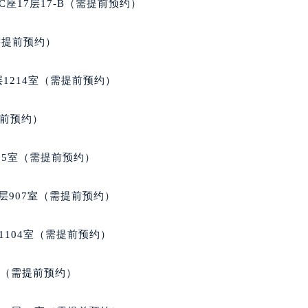
座17层17-B（需提前预约）
得利名表维修授权店1楼格拉苏蒂售后服务中心（需提前预约）
得利名表维修授权店1楼格拉苏蒂售后服务中心（需提前预约）
需提前预约）
国际中心D座11层1102室格拉苏蒂售后服务中心（北京总部）
广场W3座6层602室格拉苏蒂售后服务中心（需提前预约）
1214室（需提前预约）
先天下格拉苏蒂售后服务中心（需提前预约）
特大街格拉苏蒂售后服务中心（需提前预约）
提前预约）
街格拉苏蒂售后服务中心（需提前预约）
3号王府井百货名表维修格拉苏蒂售后服务中心（需提前预约）
05室（需提前预约）
拉苏蒂售后服务中心（需提前预约）
霍洛街格拉苏蒂售后服务中心（需提前预约）
层907室（需提前预约）
央街格拉苏蒂售后服务中心（需提前预约）
街格拉苏蒂售后服务中心（需提前预约）
1104室（需提前预约）
路格拉苏蒂售后服务中心（需提前预约）
大街格拉苏蒂售后服务中心（需提前预约）
室（需提前预约）
市光明街与额尔敦路交叉口格拉苏蒂售后服务中心（需提前预约
安大街格拉苏蒂售后服务中心（需提前预约）