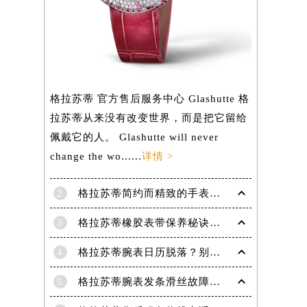
）
格拉苏蒂 官方售后服务中心 Glashutte 格
拉苏蒂从来没有改变世界，而是把它留给
佩戴它的人。 Glashutte will never
change the wo......
详情 >
2
格拉苏蒂简约而精致的手表，Lady Serenade Karree腕表
3
格拉苏蒂橡胶表带保养秘诀：守护彩虹色彩，拒绝老化
4
格拉苏蒂腕表日历脱落？别急，这里有解决妙招
5
格拉苏蒂腕表发条滑丝故障？专业修复技巧大揭秘