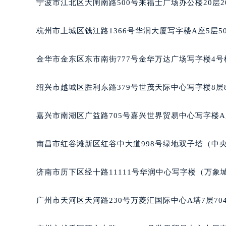
宁波市江北区大闸南路500号来福士广场办公楼20层2
黑龙江省大庆市萨尔图区会战大街格
黑龙江省鹤岗市向阳区红军路格拉苏
杭州市上城区钱江路1366号华润大厦写字楼A座5层5
黑龙江省黑河市爱辉区中央街格拉苏
黑龙江省鸡西市鸡冠区红军路格拉苏
金华市金东区东市南街777号金华万达广场写字楼4号楼
黑龙江省佳木斯市向阳区长安路格拉
黑龙江省牡丹江市东安区太平路格拉
绍兴市越城区胜利东路379号世茂天际中心写字楼8层
黑龙江省七台河市桃山区大同街格拉
黑龙江省齐齐哈尔市龙沙区龙华路格
嘉兴市南湖区广益路705号嘉兴世界贸易中心写字楼A座
黑龙江省双鸭山市尖山区新兴大街格
黑龙江省绥化市北林区新华街与康庄
南昌市红谷滩新区红谷中大道998号绿地双子塔（中央
黑龙江省伊春市伊美区通河路格拉苏
吉林省白城市洮北区明仁南街格拉苏
济南市历下区经十路11111号华润中心写字楼（万象城
吉林省白山市浑江区浑江大街格拉苏
吉林省吉林市船营区河南街格拉苏蒂
广州市天河区天河路230号万菱汇国际中心A塔7层7
吉林省辽源市龙山区人民大街格拉苏
吉林省梅河口市新华街道梅河大街格