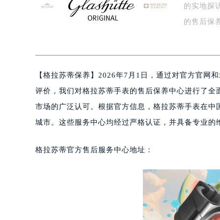
的实地探
盐城市盐都区世纪大道5号盐城金融城写
泰州市海陵区永定东路399号置地商
的售后保
宁波市江北区大闸南路500号来福士广
其…
杭州市上城区钱江路1366号华润大厦
金华市金东区东市南街777号金华万达
【
格拉苏蒂保养】2026年7月1日，通过对官方官
绍兴市越城区胜利东路379号世茂天
嘉兴市南湖区广益路705号嘉兴世界贸
评价，我们对格拉苏蒂手表的售后保养中心进行了全
南昌市红谷滩新区红谷中大道998号
市场的广泛认可。根据官方信息，格拉苏蒂手表在中
济南市历下区经十路11111号华润中
城市。这些服务中心均经过严格认证，并具备专业的
广州市天河区天河路230号万菱汇国
广州市越秀区环市东路371-375号
格拉苏蒂官方售后服务中心地址：
深圳市罗湖区深南东路5001号华润大
惠州市惠城区江北文昌一路7号华贸大
厦门市思明区湖滨东路95号华润大厦写
福州市鼓楼区五四路128-1号恒力城
成都市锦江区人民东路6号SAC东原中