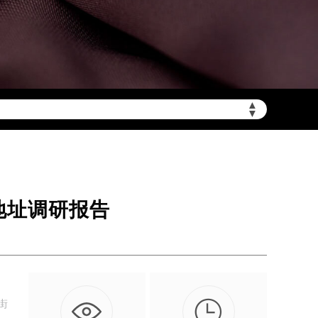
▲
陆需加拨“+86”）
▼
心地址调研报告

街