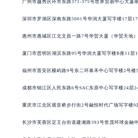
广州市越秀区环市东路371-375号世界贸易中心大厦
吉林省四平市铁东区紫气大路与南九
吉林省松原市宁江区五环大街格拉苏
深圳市罗湖区深南东路5001号华润大厦写字楼17层1
吉林省通化市东昌区环通乡江南大街
吉林省延边市延吉市解放路格拉苏蒂
惠州市惠城区江北文昌一路7号华贸大厦（华贸天地）1
辽宁省鞍山市铁东区站前街格拉苏蒂
辽宁省本溪市平山区胜利路格拉苏蒂
厦门市思明区湖滨东路95号华润大厦写字楼B座11层1
辽宁省朝阳市双塔区新华路格拉苏蒂
辽宁省丹东市振兴区七经街格拉苏蒂
福州市晋安区横屿路9号东二环泰禾中心写字楼2号楼5
辽宁省抚顺市新抚区东一路格拉苏蒂
辽宁省阜新市海州区解放大街格拉苏
成都市锦江区人民东路6号SAC东原中心写字楼24层2
辽宁省葫芦岛市连山区中央路格拉苏
辽宁省锦州市古塔区中央大街格拉苏
重庆市江北区观音桥步行街2号融恒时代广场写字楼9层
辽宁省辽阳市白塔区新运大街格拉苏
辽宁省盘锦市兴隆台区石油大街格拉
长沙市芙蓉区定王台街道建湘路393号世茂环球金融中
辽宁省铁岭市银州区南马路格拉苏蒂
辽宁省营口市站前区市府路与渤海大