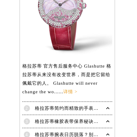
格拉苏蒂 官方售后服务中心 Glashutte 格
拉苏蒂从来没有改变世界，而是把它留给
佩戴它的人。 Glashutte will never
change the wo......
详情 >
2
格拉苏蒂简约而精致的手表，Lady Serenade Karree腕表
3
格拉苏蒂橡胶表带保养秘诀：守护彩虹色彩，拒绝老化
4
格拉苏蒂腕表日历脱落？别急，这里有解决妙招