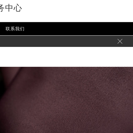
务中心
-content/themes/glashutte/header.php
on line
24
ent/themes/glashutte/header.php
on line
32
联系我们
