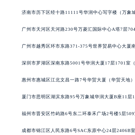
济南市历下区经十路11111号华润中心写字楼（万象城
广州市天河区天河路230号万菱汇国际中心A塔7层7
广州市越秀区环市东路371-375号世界贸易中心大厦南
深圳市罗湖区深南东路5001号华润大厦17层1701
惠州市惠城区江北文昌一路7号华贸大厦（华贸天地）1
厦门市思明区湖滨东路95号万象城华润大厦B座11层1
福州市晋安区竹屿路6号东二环泰禾广场2号楼5层50
成都市锦江区人民东路6号SAC东原中心24层2406