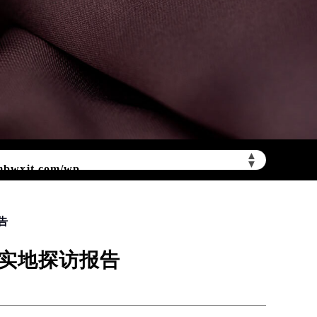
▲
▼
mbwxjt.com/wp-
告
地址实地探访报告