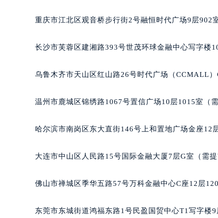
重庆市江北区观音桥步行街2号融恒时代广场9层902
长沙市芙蓉区建湘路393号世茂环球金融中心写字楼10
乌鲁木齐市天山区红山路26号时代广场（CCMALL）C
温州市鹿城区锦绣路1067号置信广场10层1015室（
哈尔滨市南岗区东大直街146号上和置地广场金座12层
大连市中山区人民路15号国际金融大厦7层G室（需
佛山市禅城区季华五路57号万科金融中心C座12层12
东莞市东城街道鸿福东路1号民盈国贸中心T1写字楼9