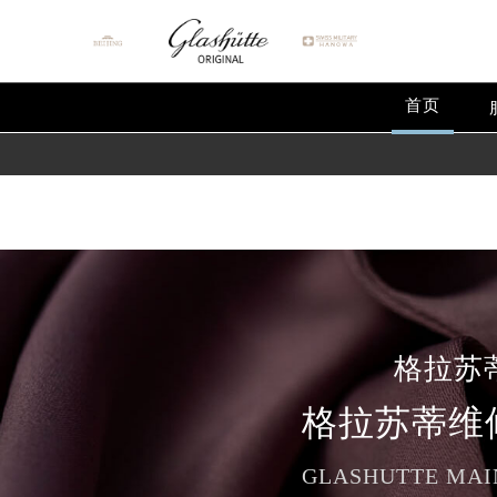
Warning
: extract() expects parameter 1 to be array, null give
Warning
: array_map(): Argument #2 should be an array in
/
首页
格拉苏
格拉苏蒂维
GLASHUTTE MAI