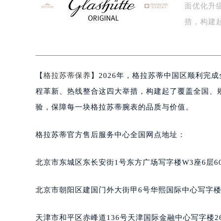
面优化升
泰州市海陵区永定东路399号置地商
宁波市江北区大闸南路500号来福士广
措，构建
杭州市上城区钱江路1366号华润大厦
升…
金华市金东区东市南街777号金华万达
绍兴市越城区胜利东路379号世茂天
【
格拉苏蒂保养
】2026年，格拉苏蒂中国区顺利完
嘉兴市南湖区广益路705号嘉兴世界贸
南昌市红谷滩新区红谷中大道998号
程革新、热线整合这四大举措，构建起了覆盖全国、
济南市历下区经十路11111号华润中
验，保障每一块格拉苏蒂腕表的品质与价值。
广州市天河区天河路230号万菱汇国
广州市越秀区环市东路371-375号
格拉苏蒂官方售后服务中心全国网点地址：
深圳市罗湖区深南东路5001号华润大
惠州市惠城区江北文昌一路7号华贸大
北京市东城区东长安街1号东方广场写字楼W3座6层6
厦门市思明区湖滨东路95号华润大厦写
福州市鼓楼区五四路128-1号恒力城
北京市朝阳区建国门外大街甲6号华熙国际中心写字楼D
成都市锦江区人民东路6号SAC东原中
重庆市江北区观音桥步行街2号融恒时
天津市和平区赤峰道136号天津国际金融中心写字楼26