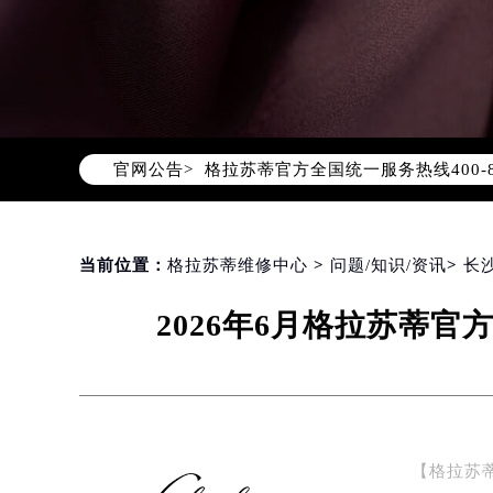
2026年8月格拉苏蒂中国区售后服
2026年8月格拉苏蒂全国官方售后客户服
格拉苏蒂官方全国统一服务热线400-
官网公告>
2026年8月格拉苏蒂售后服务中心最
北京市朝阳区建国门外大街甲6号华熙
北京市东城区东长安街1号东方广场写
天津市和平区赤峰道136号天津国际金
当前位置：
格拉苏蒂维修中心
>
问题/知识/资讯
>
长
上海市徐汇区虹桥路3号港汇中心写字楼
2026年6月格拉苏蒂
上海市黄浦区南京东路299号宏伊国
南京市秦淮区中山南路1号（新街口）
常州市新北区龙锦路1590号现代传媒
徐州市鼓楼区淮海东路29号苏宁广场I
扬州市邗江区国展路29号星耀天地写字
【格拉苏
盐城市盐都区世纪大道5号盐城金融城写