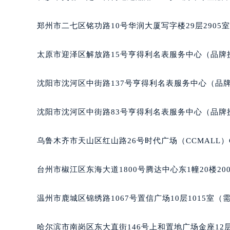
辽宁省沈阳市沈河区中街路83号亨
北京市朝阳区建国门外大街甲6号华熙
郑州市二七区铭功路10号华润大厦写字楼29层2905
北京市东城区东长安街1号王府井东方
河北省保定市竞秀区朝阳北大街北国
太原市迎泽区解放路15号亨得利名表服务中心（品牌
内蒙古自治区阿拉善盟市左旗土尔扈
内蒙古自治区巴彦淖尔市临河区新华
沈阳市沈河区中街路137号亨得利名表服务中心（品
内蒙古自治区包头市青山区幸福路甲
内蒙古自治区赤峰市红山区哈达街格
沈阳市沈河区中街路83号亨得利名表服务中心（品牌
内蒙古自治区鄂尔多斯市东胜区伊金
内蒙古自治区呼伦贝尔市海拉尔区中
乌鲁木齐市天山区红山路26号时代广场（CCMALL）C
内蒙古自治区通辽市科尔沁区明仁大
内蒙古自治区乌海市海勃湾区人民南
台州市椒江区东海大道1800号腾达中心东1幢20楼20
内蒙古自治区乌兰察布市集宁区恩和
内蒙古自治区锡林郭勒盟市锡林浩特
温州市鹿城区锦绣路1067号置信广场10层1015室（
内蒙古自治区兴安盟市乌兰浩特市兴
山西省大同市平城区迎宾街格拉苏蒂
哈尔滨市南岗区东大直街146号上和置地广场金座12层