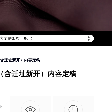
陆需加拨“+86”）
▲
▼
（含迁址新开）内容定稿
版（含迁址新开）内容定稿

全