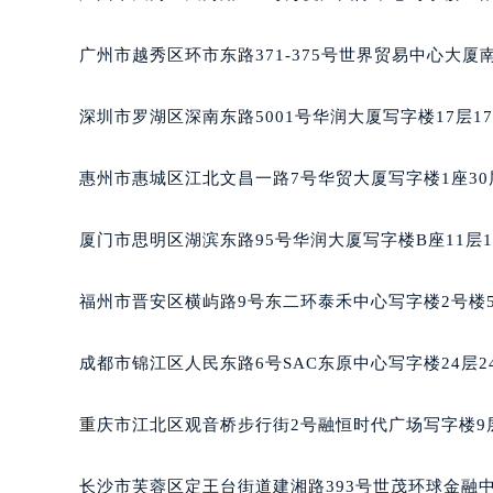
吉林省松原市宁江区五环大街格拉苏
吉林省通化市东昌区环通乡江南大街
广州市越秀区环市东路371-375号世界贸易中心大厦
吉林省延边市延吉市解放路格拉苏蒂
辽宁省鞍山市铁东区站前街格拉苏蒂
深圳市罗湖区深南东路5001号华润大厦写字楼17层1
辽宁省本溪市平山区胜利路格拉苏蒂
辽宁省朝阳市双塔区新华路格拉苏蒂
惠州市惠城区江北文昌一路7号华贸大厦写字楼1座30
辽宁省丹东市振兴区七经街格拉苏蒂
辽宁省抚顺市新抚区东一路格拉苏蒂
厦门市思明区湖滨东路95号华润大厦写字楼B座11层1
辽宁省阜新市海州区解放大街格拉苏
辽宁省葫芦岛市连山区中央路格拉苏
福州市晋安区横屿路9号东二环泰禾中心写字楼2号楼5
辽宁省锦州市古塔区中央大街格拉苏
辽宁省辽阳市白塔区新运大街格拉苏
成都市锦江区人民东路6号SAC东原中心写字楼24层2
辽宁省盘锦市兴隆台区石油大街格拉
辽宁省铁岭市银州区南马路格拉苏蒂
重庆市江北区观音桥步行街2号融恒时代广场写字楼9层
辽宁省营口市站前区市府路与渤海大
辽宁省沈阳市沈河区中街路137号亨
长沙市芙蓉区定王台街道建湘路393号世茂环球金融中