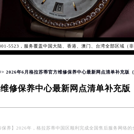
务网络优化升级公告
务热线：400-801-5523
801-5523，服务覆盖中国大陆、香港、澳门、台湾全部区域（非大
新网点地址：
国际中心写字楼D座11层1102室（北京总部）（需提前预约）
字楼W3座6层602室（需提前预约）
融中心写字楼26层2603室（需提前预约）
沙
> 2026年6月格拉苏蒂官方维修保养中心最新网点清单补充版
2座37层3705室（需提前预约）
官方维修保养中心最新网点清单补充
际广场写字楼8层806室（需提前预约）
南京中心写字楼22层C1-1室（需提前预约）
中心写字楼5号楼10层1008室（需提前预约）
FC国际金融中心写字楼35层3508室（需提前预约）
楼1号楼18层1803室（需提前预约）
蒂保养】2026年，格拉苏蒂中国区顺利完成全国售后服务网络的
字楼1号楼16层1604室（需提前预约）