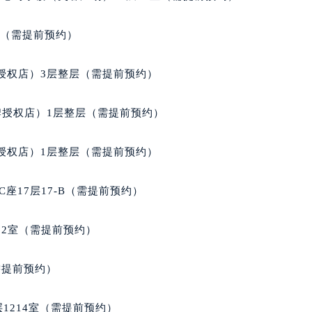
得利名表维修授权店1楼格拉苏蒂售后服务中心（需提前预约）
国际中心D座11层1102室格拉苏蒂售后服务中心（北京总部）
室（需提前预约）
广场W3座6层602室格拉苏蒂售后服务中心（需提前预约）
先天下格拉苏蒂售后服务中心（需提前预约）
授权店）3层整层（需提前预约）
特大街格拉苏蒂售后服务中心（需提前预约）
街格拉苏蒂售后服务中心（需提前预约）
牌授权店）1层整层（需提前预约）
3号王府井百货名表维修格拉苏蒂售后服务中心（需提前预约）
拉苏蒂售后服务中心（需提前预约）
授权店）1层整层（需提前预约）
霍洛街格拉苏蒂售后服务中心（需提前预约）
央街格拉苏蒂售后服务中心（需提前预约）
座17层17-B（需提前预约）
街格拉苏蒂售后服务中心（需提前预约）
路格拉苏蒂售后服务中心（需提前预约）
02室（需提前预约）
大街格拉苏蒂售后服务中心（需提前预约）
市光明街与额尔敦路交叉口格拉苏蒂售后服务中心（需提前预约
需提前预约）
安大街格拉苏蒂售后服务中心（需提前预约）
售后服务中心（需提前预约）
1214室（需提前预约）