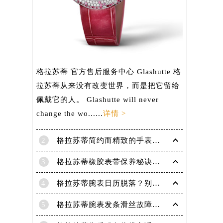
）
格拉苏蒂 官方售后服务中心 Glashutte 格
拉苏蒂从来没有改变世界，而是把它留给
佩戴它的人。 Glashutte will never
change the wo......
详情 >
2
格拉苏蒂简约而精致的手表，Lady Serenade Karree腕表
3
格拉苏蒂橡胶表带保养秘诀：守护彩虹色彩，拒绝老化
4
格拉苏蒂腕表日历脱落？别急，这里有解决妙招
5
格拉苏蒂腕表发条滑丝故障？专业修复技巧大揭秘