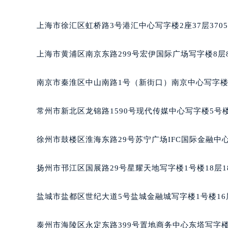
合肥市蜀山区潜山路111号万象城华润
泉州市丰泽区宝洲路729号浦西万达中
上海市徐汇区虹桥路3号港汇中心写字楼2座37层370
青岛市南区山东路6号华润大厦B座2
烟台市芝罘区胜利路139号万达金融中
上海市黄浦区南京东路299号宏伊国际广场写字楼8层
长春市朝阳区西安大路727号中银大厦
贵阳市南明区都司高架桥路33号亨特
南京市秦淮区中山南路1号（新街口）南京中心写字楼2
昆明市盘龙区北京路928号同德昆明
石家庄市长安区中山东路39号勒泰中
常州市新北区龙锦路1590号现代传媒中心写字楼5号楼
西安市碑林区南关正街88号华侨城长
海口市龙华区金贸东路5号海口华润大厦
徐州市鼓楼区淮海东路29号苏宁广场IFC国际金融中心
唐山市路南区新华东道100号万达广场
台州市椒江区东海大道1800号腾达中
扬州市邗江区国展路29号星耀天地写字楼1号楼18层1
内蒙古自治区呼和浩特市玉泉区大学西
甘肃省兰州市七里河区西津西路16号兰
盐城市盐都区世纪大道5号盐城金融城写字楼1号楼16
重庆市解放碑渝中区民权路28号英利
黑龙江省大庆市萨尔图区会战大街格
泰州市海陵区永定东路399号置地商务中心东塔写字楼