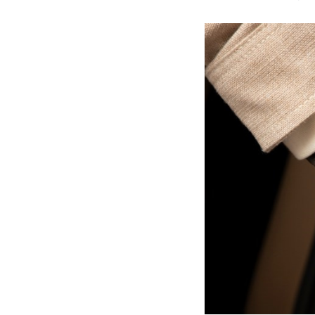
长沙市芙蓉区定王台街道建湘路393
郑州市二七区铭功路10号华润大厦写字
太原市迎泽区解放路15号亨得利名
沈阳市沈河区中街路137号亨得利名
沈阳市沈河区中街路83号亨得利名
乌鲁木齐市天山区红山路26号时代广场
温州市鹿城区锦绣路1067号置信广场
哈尔滨市道里区友谊西路600号富力中
大连市中山区人民路15号国际金融大
佛山市禅城区季华五路57号万科金融中
东莞市东城街道鸿福东路1号民盈国贸
无锡市梁溪区人民中路139号恒隆广场
南通市崇川区工农路57号圆融广场写字
苏州市苏州工业园区星港街199号苏州
武汉市江汉区解放大道686号世界贸易
南宁市青秀区金湖路59号地王大厦12