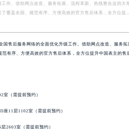
级工作。借助网点改造、服务拓展、流程革新、热线整合这四大
务中心东塔写字楼（华润万象城）17层1706室（需提前预约）
场办公楼20层2009室（需提前预约）
起了覆盖全国、规范有序、方便高效的官方售后体系，全方位提
写字楼A座5层503-5室（需提前预约）
广场写字楼4号楼22层2209室（需提前预约）
际中心写字楼8层805室（需提前预约）
成全国售后服务网络的全面优化升级工作。借助网点改造、服务拓
易中心写字楼A座13层1304室（需提前预约）
绿地双子塔（中央广场）A1座办公楼14层07室（需提前预约）
规范有序、方便高效的官方售后体系，全方位提升中国表主的售
心写字楼（万象城）15层1508室（需提前预约）
际中心写字楼A塔7层704室（需提前预约）
世界贸易中心大厦南塔写字楼15层07室（需提前预约）
厦写字楼17层1701室（需提前预约）
厦写字楼1座30层05室（需提前预约）
02室（需提前预约）
字楼B座11层1104室（需提前预约）
写字楼15层03室（需提前预约）
座11层1102室（需提前预约）
心写字楼24层2406B室（需提前预约）
代广场写字楼9层902室（需提前预约）
层2603室（需提前预约）