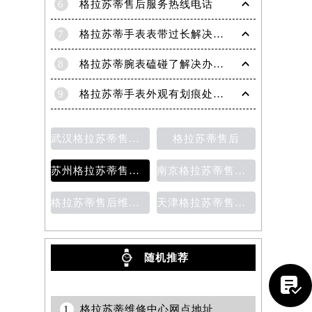
6
格拉苏蒂售后服务热线电话
7
格拉苏蒂手表表带过长解决方法（轻松调整佩戴舒适度指南）
8
格拉苏蒂腕表磕碰了解决办法汇总（日常保养与修复技巧）
9
格拉苏蒂手表外观有划痕处理方法详解（轻松修复爱表的小技巧）
武汉格拉苏蒂售后维修保养费用
格拉苏蒂售后
苏州格拉苏蒂售后维修保养价目表
南京格拉苏蒂售后维修保养费用说明
格拉苏蒂售后维修保养价目表
天津格拉苏蒂售后维修保养费用价目表
提前预约）
随机推荐

1
格拉苏蒂维修中心网点地址