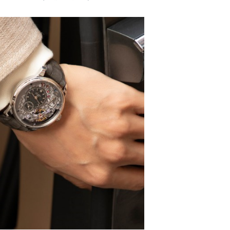
号世茂环球金融中心写字楼（芙蓉广场）10层13室（需提前预约
楼29层2905室（需提前预约）
表服务中心（品牌授权店）3层整层（需提前预约）
表服务中心（品牌授权店）1层整层（需提前预约）
表服务中心（品牌授权店）1层整层（需提前预约）
（CCMALL）C座17层17-B（需提前预约）
10层1015室（需提前预约）
心T2座写字楼29层03室（需提前预约）
厦7层G室（需提前预约）
心C座12层1205室（需提前预约）
中心T1写字楼9层907室（需提前预约）
写字楼1座11层1104室（需提前预约）
楼16层1603室（需提前预约）
中心办公楼C座22层08室（需提前预约）
大厦38层09室（需提前预约）
楼1224室（需提前预约）