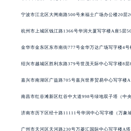
黑龙江省鹤岗市向阳区红军路格拉苏
黑龙江省黑河市爱辉区中央街格拉苏
宁波市江北区大闸南路500号来福士广场办公楼20层2
黑龙江省鸡西市鸡冠区红军路格拉苏
黑龙江省佳木斯市向阳区长安路格拉
杭州市上城区钱江路1366号华润大厦写字楼A座5层5
黑龙江省牡丹江市东安区太平路格拉
黑龙江省七台河市桃山区大同街格拉
金华市金东区东市南街777号金华万达广场写字楼4号楼
黑龙江省齐齐哈尔市龙沙区龙华路格
黑龙江省双鸭山市尖山区新兴大街格
绍兴市越城区胜利东路379号世茂天际中心写字楼8层
黑龙江省绥化市北林区新华街与康庄
黑龙江省伊春市伊美区通河路格拉苏
嘉兴市南湖区广益路705号嘉兴世界贸易中心写字楼A座
吉林省白城市洮北区明仁南街格拉苏
吉林省白山市浑江区浑江大街格拉苏
南昌市红谷滩新区红谷中大道998号绿地双子塔（中央
吉林省吉林市船营区河南街格拉苏蒂
吉林省辽源市龙山区人民大街格拉苏
济南市历下区经十路11111号华润中心写字楼（万象城
吉林省梅河口市新华街道梅河大街格
吉林省四平市铁东区紫气大路与南九
广州市天河区天河路230号万菱汇国际中心写字楼A塔