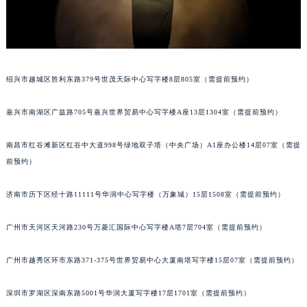
黑龙江省黑河市爱辉区中央街格拉苏蒂售后服务中心（需提前预约）
黑龙江省鸡西市鸡冠区红军路格拉苏蒂售后服务中心（需提前预约）
黑龙江省佳木斯市向阳区长安路格拉苏蒂售后服务中心（需提前预约）
黑龙江省牡丹江市东安区太平路格拉苏蒂售后服务中心（需提前预约）
绍兴市越城区胜利东路379号世茂天际中心写字楼8层805室（需提前预约）
黑龙江省七台河市桃山区大同街格拉苏蒂售后服务中心（需提前预约）
黑龙江省齐齐哈尔市龙沙区龙华路格拉苏蒂售后服务中心（需提前预约）
嘉兴市南湖区广益路705号嘉兴世界贸易中心写字楼A座13层1304室（需提前预约）
黑龙江省双鸭山市尖山区新兴大街格拉苏蒂售后服务中心（需提前预约）
南昌市红谷滩新区红谷中大道998号绿地双子塔（中央广场）A1座办公楼14层07室（需提
黑龙江省绥化市北林区新华街与康庄路交叉口格拉苏蒂售后服务中心（需提前预约）
前预约）
黑龙江省伊春市伊美区通河路格拉苏蒂售后服务中心（需提前预约）
吉林省白城市洮北区明仁南街格拉苏蒂售后服务中心（需提前预约）
济南市历下区经十路11111号华润中心写字楼（万象城）15层1508室（需提前预约）
吉林省白山市浑江区浑江大街格拉苏蒂售后服务中心（需提前预约）
吉林省吉林市船营区河南街格拉苏蒂售后服务中心（需提前预约）
广州市天河区天河路230号万菱汇国际中心写字楼A塔7层704室（需提前预约）
吉林省辽源市龙山区人民大街格拉苏蒂售后服务中心（需提前预约）
广州市越秀区环市东路371-375号世界贸易中心大厦南塔写字楼15层07室（需提前预约）
吉林省梅河口市新华街道梅河大街格拉苏蒂售后服务中心（需提前预约）
吉林省四平市铁东区紫气大路与南九经街交汇处格拉苏蒂售后服务中心（需提前预约）
深圳市罗湖区深南东路5001号华润大厦写字楼17层1701室（需提前预约）
吉林省松原市宁江区五环大街格拉苏蒂售后服务中心（需提前预约）