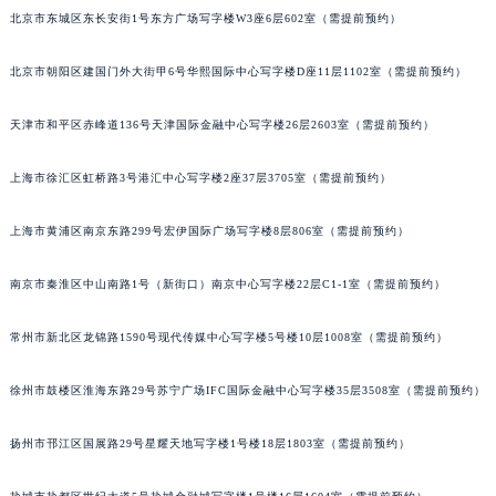
北京市东城区东长安街1号东方广场写字楼W3座6层602室（需提前预约）
郑州市二七区铭功路10号华润大厦写字楼29层2905室（需提前预约）
太原市迎泽区解放路15号亨得利名表服务中心（品牌授权店）3层整层（需提前预约）
北京市朝阳区建国门外大街甲6号华熙国际中心写字楼D座11层1102室（需提前预约）
沈阳市沈河区中街路137号亨得利名表服务中心（品牌授权店）1层整层（需提前预约）
沈阳市沈河区中街路83号亨得利名表服务中心（品牌授权店）1层整层（需提前预约）
天津市和平区赤峰道136号天津国际金融中心写字楼26层2603室（需提前预约）
乌鲁木齐市天山区红山路26号时代广场（CCMALL）C座17层17-B（需提前预约）
温州市鹿城区锦绣路1067号置信广场10层1015室（需提前预约）
上海市徐汇区虹桥路3号港汇中心写字楼2座37层3705室（需提前预约）
哈尔滨市道里区友谊西路600号富力中心T2座写字楼29层03室（需提前预约）
上海市黄浦区南京东路299号宏伊国际广场写字楼8层806室（需提前预约）
大连市中山区人民路15号国际金融大厦7层G室（需提前预约）
佛山市禅城区季华五路57号万科金融中心C座12层1205室（需提前预约）
南京市秦淮区中山南路1号（新街口）南京中心写字楼22层C1-1室（需提前预约）
东莞市东城街道鸿福东路1号民盈国贸中心T1写字楼9层907室（需提前预约）
无锡市梁溪区人民中路139号恒隆广场写字楼1座11层1104室（需提前预约）
常州市新北区龙锦路1590号现代传媒中心写字楼5号楼10层1008室（需提前预约）
南通市崇川区工农路57号圆融广场写字楼16层1603室（需提前预约）
徐州市鼓楼区淮海东路29号苏宁广场IFC国际金融中心写字楼35层3508室（需提前预约）
苏州市苏州工业园区星港街199号苏州中心办公楼C座22层08室（需提前预约）
武汉市江汉区解放大道686号世界贸易大厦38层09室（需提前预约）
扬州市邗江区国展路29号星耀天地写字楼1号楼18层1803室（需提前预约）
南宁市青秀区金湖路59号地王大厦12楼1224室（需提前预约）
合肥市蜀山区潜山路111号万象城华润大厦B座12楼03室（需提前预约）