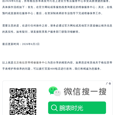
自2026年6月起，所有格拉苏蒂表友均可在上述官方售后服务中心享受高效便捷的服务。
上海市黄浦区南京东路299号宏伊国际广场写字楼8层806室格拉苏蒂售后服务中心（需提前预约）
具体操作流程如下：首先，在官方网站或客服热线查询最近的维修服务中心；其次，在线
上海市徐汇区虹桥路3号港汇中心2座37层3705室格拉苏蒂售后服务中心（需提前预约）
预约或直接前往服务中心；最后，在资深制表师的专业指导下完成维修保养工作。
浙江省杭州市上城区钱江路1366号华润大厦A座5层503-5室格拉苏蒂售后服务中心（需提前预约）
需要注意的是，在进行任何操作之前，请务必通过官方网站或其他官方渠道确认相关信息
浙江省湖州市吴兴区劳动路格拉苏蒂售后服务中心（需提前预约）
的真实性。如有疑问，请直接联系客户服务部门获取详细解答。
浙江省嘉兴市南湖区广益路705号嘉兴世界贸易中心A座13层1304室格拉苏蒂售后服务中心（需提前预约）
浙江省金华市金东区东市南街777号金华万达广场4号楼22楼2209室格拉苏蒂售后服务中心（需提前预约）
最后更新时间：2026年6月2日
浙江省丽水市莲都区解放街格拉苏蒂售后服务中心（需提前预约）
浙江省宁波市江北区大闸南路500号来福士广场办公楼20层2009室格拉苏蒂售后服务中心（需提前预约）
浙江省衢州市柯城区上街格拉苏蒂售后服务中心（需提前预约）
以上就是
北京格拉苏蒂维修服务中心
为您分享的精彩内容。如果您还有其他关于格拉苏蒂
手表维护和保养的问题，可以拨打页面400电话进行咨询，我们将竭诚为您服务。
浙江省绍兴市越城区胜利东路379号世茂天际中心写字楼8层805室格拉苏蒂售后服务中心（需提前预约）
浙江省舟山市定海区解放东路格拉苏蒂售后服务中心（需提前预约）
澳门特别行政区大堂区议事亭前地（新马路）格拉苏蒂售后服务中心（需提前预约）
澳门特别行政区风顺堂区南湾大马路格拉苏蒂售后服务中心（需提前预约）
澳门特别行政区花地玛堂区关闸广场格拉苏蒂售后服务中心（需提前预约）
澳门特别行政区花王堂区大三巴商圈格拉苏蒂售后服务中心（需提前预约）
澳门特别行政区嘉模堂区官也街格拉苏蒂售后服务中心（需提前预约）