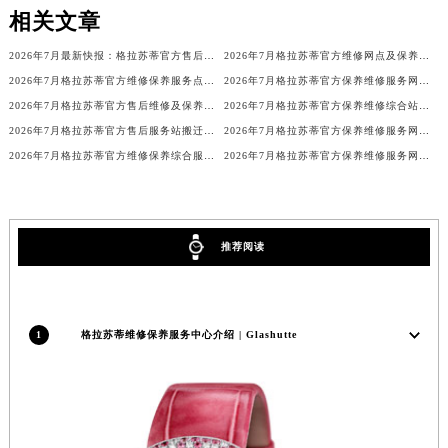
相关文章
广东省韶关市武江区芙蓉新区与老城中心交汇处格拉苏蒂售后服务中心（需提前预约）
广东省深圳市罗湖区深南东路5001号华润大厦17层1701室格拉苏蒂售后服务中心（需提前预约）
2026年7月最新快报：格拉苏蒂官方售后维修保养中心迁址及新开
2026年7月格拉苏蒂官方维修网点及保养中心变动补充汇总文本内容公示
广东省阳江市江城区东风一路格拉苏蒂售后服务中心（需提前预约）
2026年7月格拉苏蒂官方维修保养服务点最新调整补充说明文本（含迁址新开）
2026年7月格拉苏蒂官方保养维修服务网络扩容补充最终公告（迁址新开）
广东省云浮市云城区金山路格拉苏蒂售后服务中心（需提前预约）
2026年7月格拉苏蒂官方售后维修及保养服务网络迁址与扩张补充确认稿内容
2026年7月格拉苏蒂官方保养维修综合站搬迁及新增服务点补充最终公示内容公开
2026年7月格拉苏蒂官方售后服务站搬迁与新设点补充最终通告
2026年7月格拉苏蒂官方保养维修服务网络升级通告（搬迁新增）全文内容
广东省湛江市赤坎区观海北路格拉苏蒂售后服务中心（需提前预约）
2026年7月格拉苏蒂官方维修保养综合服务点最新动态补充汇总确认
2026年7月格拉苏蒂官方保养维修服务网络扩容补充公告文本（迁址新开）
广东省肇庆市端州区信安大道与砚都大道交汇处格拉苏蒂售后服务中心（需提前预约）
广西壮族自治区百色市右江区中山二路格拉苏蒂售后服务中心（需提前预约）
广西壮族自治区北海市海城区北京路格拉苏蒂售后服务中心（需提前预约）
广西壮族自治区崇左市江州区石景林街道友谊大道与丽川路交汇处格拉苏蒂售后服务中心（需提前预约）
推荐阅读
广西壮族自治区防城港市港口区金花茶大道格拉苏蒂售后服务中心（需提前预约）
广西壮族自治区贵港市港北区港城街道布山大道与仙衣路交叉口格拉苏蒂售后服务中心（需提前预约）
广西壮族自治区桂林市秀峰区红岭路格拉苏蒂售后服务中心（需提前预约）
1
格拉苏蒂维修保养服务中心介绍 | Glashutte
广西壮族自治区河池市金城江区金城江街道朝阳路格拉苏蒂售后服务中心（需提前预约）
广西壮族自治区贺州市八步区城东街道灵峰南路格拉苏蒂售后服务中心（需提前预约）
广西壮族自治区来宾市兴宾区桂中大道格拉苏蒂售后服务中心（需提前预约）
广西壮族自治区柳州市城中区中山中路格拉苏蒂售后服务中心（需提前预约）