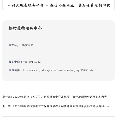
澳门省路氹城市金光大道格拉苏蒂售后服务中心（需提前预约）
澳门特别行政区望德堂区塔石广场格拉苏蒂售后服务中心（需提前预约）
福建省福州市鼓楼区五四路128-1号恒力城写字楼15层03室格拉苏蒂售后服务中心（需提前预约）
福建省厦门市思明区湖滨东路95号万象城华润大厦B座11层1104室格拉苏蒂售后服务中心（需提前预约）
格拉苏蒂服务中心
广东省潮州市潮安区新风路与潮汕路交汇处格拉苏蒂售后服务中心（需提前预约）
广东省广州市天河区天河路230号万菱汇国际中心A塔7层704室格拉苏蒂售后服务中心（需提前预约）
本文tag：
格拉苏蒂
广东省广州市越秀区环市东路371-375号世界贸易中心大厦南塔15层1507室格拉苏蒂售后服务中心（需提前预约）
广东省河源市源城区越王大道格拉苏蒂售后服务中心（需提前预约）
服务专线：
400-801-5382
广东省惠州市惠城区江北文昌一路7号华贸大厦1座30层3005室格拉苏蒂售后服务中心（需提前预约）
本页链接：
http://www.sjmbwxjt.com/problems/beijing/19753.html
广东省江门市蓬江区广场西路格拉苏蒂售后服务中心（需提前预约）
广东省揭阳市榕城进贤门步行街格拉苏蒂售后服务中心（需提前预约）
广东省茂名市电白区水东街道迎宾大道格拉苏蒂售后服务中心（需提前预约）
广东省梅州市梅江区金燕大道格拉苏蒂售后服务中心（需提前预约）
上一篇:
2026年6月格拉苏蒂官方售后维修中心及保养中心迁址新增全记录文本内容
广东省清远市清城区湖西路格拉苏蒂售后服务中心（需提前预约）
下一篇:
2026年6月格拉苏蒂官方保养维修综合站搬迁及新增服务点补充确认内容公示
广东省汕头市龙湖区长平路格拉苏蒂售后服务中心（需提前预约）
广东省汕尾市城区香洲街道园林社区翠园街格拉苏蒂售后服务中心（需提前预约）