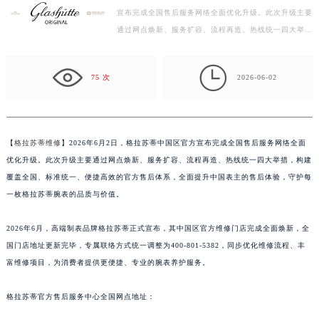
宣布完成全国售后服务网络全面优化升级。此次升级主要
宁波市江北区大闸南路500号来福士广场办公楼20层2009室（需提前预约）
通过网点焕新、服务扩容、流程再造、热线统一四大举
杭州市上城区钱江路1366号华润大厦写字楼A座5层503-5室（需提前预约）
措，构建覆盖全国、标准统一、便捷高效的官方售后体
金华市金东区东市南街777号金华万达广场写字楼4号楼22层2209室（需提前预约）
系，…

绍兴市越城区胜利东路379号世茂天际中心写字楼8层805室（需提前预约）
75 次
2026-06-02
嘉兴市南湖区广益路705号嘉兴世界贸易中心写字楼A座13层1304室（需提前预约）
南昌市红谷滩新区红谷中大道998号绿地双子塔（中央广场）A1座办公楼14层07室（需提前预约）
济南市历下区经十路11111号华润中心写字楼（万象城）15层1508室（需提前预约）
【
格拉苏蒂维修
】2026年6月2日，格拉苏蒂中国区官方宣布完成全国售后服务网络全面
广州市天河区天河路230号万菱汇国际中心写字楼A塔7层704室（需提前预约）
优化升级。此次升级主要通过网点焕新、服务扩容、流程再造、热线统一四大举措，构建
广州市越秀区环市东路371-375号世界贸易中心大厦南塔写字楼15层07室（需提前预约）
覆盖全国、标准统一、便捷高效的官方售后体系，全面提升中国表主的售后体验，守护每
深圳市罗湖区深南东路5001号华润大厦写字楼17层1701室（需提前预约）
一枚格拉苏蒂腕表的品质与价值。
惠州市惠城区江北文昌一路7号华贸大厦写字楼1座30层05室（需提前预约）
2026年6月，高端制表品牌格拉苏蒂正式宣布，其中国区官方维修门店完成全面焕新，全
厦门市思明区湖滨东路95号华润大厦写字楼B座11层1104室（需提前预约）
国门店地址更新完毕，专属联络方式统一调整为400-801-5382，同步优化维修流程、丰
福州市鼓楼区五四路128-1号恒力城写字楼15层03室（需提前预约）
富维修项目，为消费者提供更便捷、专业的腕表养护服务。
成都市锦江区人民东路6号SAC东原中心写字楼24层2406B室（需提前预约）
重庆市江北区观音桥步行街2号融恒时代广场写字楼9层902室（需提前预约）
格拉苏蒂官方售后服务中心全国网点地址：
长沙市芙蓉区定王台街道建湘路393号世茂环球金融中心写字楼（芙蓉广场）10层13室（需提前预约）