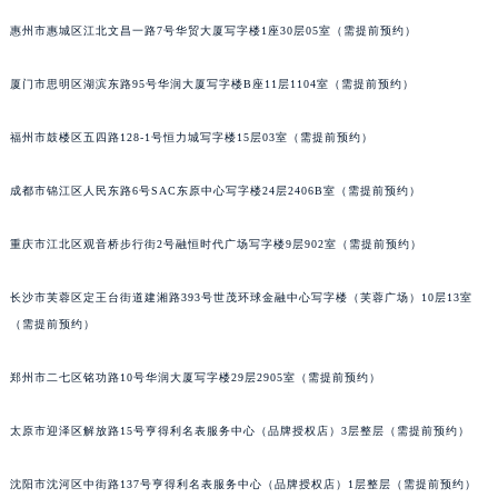
吉林省通化市东昌区环通乡江南大街格拉苏蒂售后服务中心（需提前预约）
惠州市惠城区江北文昌一路7号华贸大厦写字楼1座30层05室（需提前预约）
吉林省延边市延吉市解放路格拉苏蒂售后服务中心（需提前预约）
辽宁省鞍山市铁东区站前街格拉苏蒂售后服务中心（需提前预约）
厦门市思明区湖滨东路95号华润大厦写字楼B座11层1104室（需提前预约）
辽宁省本溪市平山区胜利路格拉苏蒂售后服务中心（需提前预约）
福州市鼓楼区五四路128-1号恒力城写字楼15层03室（需提前预约）
辽宁省朝阳市双塔区新华路格拉苏蒂售后服务中心（需提前预约）
辽宁省丹东市振兴区七经街格拉苏蒂售后服务中心（需提前预约）
成都市锦江区人民东路6号SAC东原中心写字楼24层2406B室（需提前预约）
辽宁省抚顺市新抚区东一路格拉苏蒂售后服务中心（需提前预约）
辽宁省阜新市海州区解放大街格拉苏蒂售后服务中心（需提前预约）
重庆市江北区观音桥步行街2号融恒时代广场写字楼9层902室（需提前预约）
辽宁省葫芦岛市连山区中央路格拉苏蒂售后服务中心（需提前预约）
长沙市芙蓉区定王台街道建湘路393号世茂环球金融中心写字楼（芙蓉广场）10层13室
辽宁省锦州市古塔区中央大街格拉苏蒂售后服务中心（需提前预约）
（需提前预约）
辽宁省辽阳市白塔区新运大街格拉苏蒂售后服务中心（需提前预约）
辽宁省盘锦市兴隆台区石油大街格拉苏蒂售后服务中心（需提前预约）
郑州市二七区铭功路10号华润大厦写字楼29层2905室（需提前预约）
辽宁省铁岭市银州区南马路格拉苏蒂售后服务中心（需提前预约）
辽宁省营口市站前区市府路与渤海大街交叉口格拉苏蒂售后服务中心（需提前预约）
太原市迎泽区解放路15号亨得利名表服务中心（品牌授权店）3层整层（需提前预约）
辽宁省沈阳市沈河区中街路137号亨得利名表维修授权店1楼格拉苏蒂售后服务中心（需提前预约）
沈阳市沈河区中街路137号亨得利名表服务中心（品牌授权店）1层整层（需提前预约）
辽宁省沈阳市沈河区中街路83号亨得利名表维修授权店1楼格拉苏蒂售后服务中心（需提前预约）