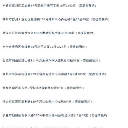
山西省晋中市榆次区顺城街格拉苏蒂售后服务中心（需提前预约）
南通市崇川区工农路57号圆融广场写字楼16层1603室（需提前预约）
山西省临汾市尧都区解放路格拉苏蒂售后服务中心（需提前预约）
苏州市苏州工业园区星港街199号苏州中心办公楼C座22层08室（需提前预约）
山西省吕梁市离石区永宁中路与建设街交叉口格拉苏蒂售后服务中心（需提前预约）
山西省朔州市朔城区怡西路与鄯阳西街交汇处格拉苏蒂售后服务中心（需提前预约）
武汉市江汉区解放大道686号世界贸易大厦38层09室（需提前预约）
山西省忻州市忻府区和平东街与七一南路交叉口格拉苏蒂售后服务中心（需提前预约）
山西省阳泉市郊区平阳东街与新城大道交叉口格拉苏蒂售后服务中心（需提前预约）
南宁市青秀区金湖路59号地王大厦12楼1224室（需提前预约）
山西省运城市盐湖区河东街格拉苏蒂售后服务中心（需提前预约）
合肥市蜀山区潜山路111号万象城华润大厦B座12楼03室（需提前预约）
山西省长治市潞州区英雄中路格拉苏蒂售后服务中心（需提前预约）
山西省太原市迎泽区迎泽街道解放路15号亨得利名表维修授权店3楼格拉苏蒂售后服务中心（需提前预约）
泉州市丰泽区宝洲路729号浦西万达中心写字楼A座7楼709室（需提前预约）
天津市和平区赤峰道136号天津国际金融中心26层2603室格拉苏蒂售后服务中心（需提前预约）
安徽省安庆市迎江区人民路格拉苏蒂售后服务中心（需提前预约）
青岛市南区山东路6号华润大厦B座22层04室（需提前预约）
安徽省蚌埠市蚌山区淮河路格拉苏蒂售后服务中心（需提前预约）
安徽省亳州市谯城区魏武大道格拉苏蒂售后服务中心（需提前预约）
烟台市芝罘区胜利路139号万达金融中心A座907室（需提前预约）
安徽省池州市贵池区长江路格拉苏蒂售后服务中心（需提前预约）
长春市朝阳区西安大路727号中银大厦A座(旺进大厦)18层09室（需提前预约）
安徽省滁州市琅琊区南谯北路格拉苏蒂售后服务中心（需提前预约）
安徽省阜阳市颍州区颍州北路格拉苏蒂售后服务中心（需提前预约）