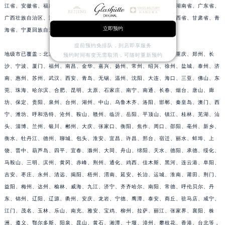
江省、安徽省、福建省、江西省、山东省、台湾省、河南省、湖北省、湖南省、广东省、
江苏省淮安市清江浦区淮海北路格拉苏蒂售后服务中心（需提前预约）
广西壮族自治区、海南省、四川省、贵州省、云南省、西藏自治区、陕西省、甘肃省、青
江苏省连云港市海州区通灌北路格拉苏蒂售后服务中心（需提前预约）
立即预约
海省、宁夏回族自治区、新疆维吾尔自治区；
江苏省南京市秦淮区中山南路1号南京中心22层22-C1-C3室格拉苏蒂售后服务中心（需提前预约）
提前预约免排队，到店即享服务
江苏省宿迁市宿城区西湖路格拉苏蒂售后服务中心（需提前预约）
地级市已覆盖：北京、上海、广州、深圳、成都、杭州、天津、南京、重庆、郑州、长
预约时间有变无需取消，可随时重新预约
江苏省泰州市海陵区永定东路399号置地商务中心东塔（华润万象城）17层1706室格拉苏蒂售后服务中心（需提前预约）
沙、宁波、厦门、福州、南昌、金华、嘉兴、扬州、常州、绍兴、徐州、盐城、泰州、济
南、惠州、苏州、武汉、西安、青岛、无锡、温州、沈阳、大连、海口、三亚、佛山、东
江苏省徐州市鼓楼区淮海东路29号苏宁广场IFC国际金融中心35层3508室格拉苏蒂售后服务中心（需提前预约）
莞、珠海、哈尔滨、合肥、昆明、太原、石家庄、南宁、南通、长春、烟台、唐山、廊
江苏省盐城市盐都区世纪大道5号盐城金融城写字楼1号楼16层1604室格拉苏蒂售后服务中心（需提前预约）
坊、保定、贵阳、泉州、台州、湖州、中山、乌鲁木齐、洛阳、邯郸、秦皇岛、澳门、西
江苏省扬州市邗江区国展路29号星耀天地写字楼1号楼18层1803室格拉苏蒂售后服务中心（需提前预约）
宁、潍坊、呼和浩特、沧州、鞍山、赣州、临沂、岳阳、平顶山、镇江、桂林、芜湖、汕
江苏省镇江市京口区中山东路格拉苏蒂售后服务中心（需提前预约）
头、淄博、兰州、银川、郴州、大庆、张家口、衡阳、焦作、周口、邵阳、亳州、新乡、
江西省抚州市临川区赣东大道格拉苏蒂售后服务中心（需提前预约）
衡水、牡丹江、德州、聊城、包头、淮安、宜昌、许昌、邢台、宿迁、丽水、蚌埠、上
江西省赣州市章贡区文清路格拉苏蒂售后服务中心（需提前预约）
饶、晋中、葫芦岛、四平、宜春、滁州、大同、舟山、绵阳、天水、德阳、承德、绥化、
马鞍山、三明、滨州、黄冈、赤峰、荆州、通化、鸡西、佳木斯、黑河、连云港、阜阳、
江西省吉安市吉州区井冈山大道格拉苏蒂售后服务中心（需提前预约）
吉安、枣庄、永州、清远、揭阳、梧州、渭南、延安、长治、运城、淮南、莆田、荆门、
江西省景德镇市珠山区珠山中路格拉苏蒂售后服务中心（需提前预约）
益阳、梅州、达州、榆林、威海、九江、济宁、齐齐哈尔、南阳、常德、呼伦贝尔、丹
江西省九江市浔阳区浔阳路格拉苏蒂售后服务中心（需提前预约）
东、锦州、辽阳、辽源、衢州、安庆、龙岩、宁德、鹰潭、泰安、商丘、驻马店、咸宁、
江西省南昌市红谷滩新区红谷中大道998号绿地双子塔（中央广场）A1座办公楼14层1407室格拉苏蒂售后服务中心（需提前预约）
江门、茂名、玉林、乐山、南充、雅安、宝鸡、柳州、拉萨、丽江、张家界、襄阳、株
江西省萍乡市安源区萍安北大道与康庄路交叉口格拉苏蒂售后服务中心（需提前预约）
洲、遵义、鄂尔多斯、阳泉、昆山、黄石、湘潭、十堰、漳州、攀枝花、香港、台北等，