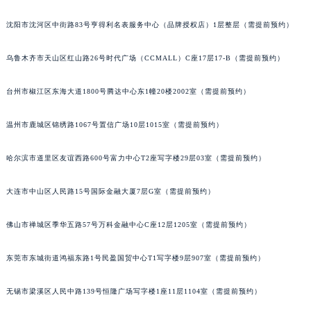
北京市朝阳区建国门外大街甲6号华熙国际中心D座11层1102室格拉苏蒂售后服务中心（北京总部）（需提前预约）
沈阳市沈河区中街路83号亨得利名表服务中心（品牌授权店）1层整层（需提前预约）
北京市东城区东长安街1号王府井东方广场W3座6层602室格拉苏蒂售后服务中心（需提前预约）
河北省保定市竞秀区朝阳北大街北国先天下格拉苏蒂售后服务中心（需提前预约）
乌鲁木齐市天山区红山路26号时代广场（CCMALL）C座17层17-B（需提前预约）
内蒙古自治区阿拉善盟市左旗土尔扈特大街格拉苏蒂售后服务中心（需提前预约）
内蒙古自治区巴彦淖尔市临河区新华街格拉苏蒂售后服务中心（需提前预约）
台州市椒江区东海大道1800号腾达中心东1幢20楼2002室（需提前预约）
内蒙古自治区包头市青山区幸福路甲3号王府井百货名表维修格拉苏蒂售后服务中心（需提前预约）
温州市鹿城区锦绣路1067号置信广场10层1015室（需提前预约）
内蒙古自治区赤峰市红山区哈达街格拉苏蒂售后服务中心（需提前预约）
内蒙古自治区鄂尔多斯市东胜区伊金霍洛街格拉苏蒂售后服务中心（需提前预约）
哈尔滨市道里区友谊西路600号富力中心T2座写字楼29层03室（需提前预约）
内蒙古自治区呼伦贝尔市海拉尔区中央街格拉苏蒂售后服务中心（需提前预约）
内蒙古自治区通辽市科尔沁区明仁大街格拉苏蒂售后服务中心（需提前预约）
大连市中山区人民路15号国际金融大厦7层G室（需提前预约）
内蒙古自治区乌海市海勃湾区人民南路格拉苏蒂售后服务中心（需提前预约）
佛山市禅城区季华五路57号万科金融中心C座12层1205室（需提前预约）
内蒙古自治区乌兰察布市集宁区恩和大街格拉苏蒂售后服务中心（需提前预约）
内蒙古自治区锡林郭勒盟市锡林浩特市光明街与额尔敦路交叉口格拉苏蒂售后服务中心（需提前预约）
东莞市东城街道鸿福东路1号民盈国贸中心T1写字楼9层907室（需提前预约）
内蒙古自治区兴安盟市乌兰浩特市兴安大街格拉苏蒂售后服务中心（需提前预约）
山西省大同市平城区迎宾街格拉苏蒂售后服务中心（需提前预约）
无锡市梁溪区人民中路139号恒隆广场写字楼1座11层1104室（需提前预约）
山西省晋城市城区黄华街格拉苏蒂售后服务中心（需提前预约）