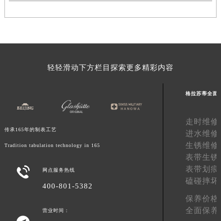
湖南省娄底市娄星区长青街格拉苏蒂售后服务中心（需提前预约）
湖南省邵阳市双清区东风路格拉苏蒂售后服务中心（需提前预约）
湖南省湘潭市雨湖区莲城大道格拉苏蒂售后服务中心（需提前预约）
湖南省益阳市赫山区桃花仑路格拉苏蒂售后服务中心（需提前预约）
湖南省永州市冷水滩区永州大道与中兴路交叉口格拉苏蒂售后服务中心（需提前预约）
轻轻滑动下方栏目探索更多精彩内容
湖南省岳阳市岳阳楼区东茅岭路格拉苏蒂售后服务中心（需提前预约）
湖南省张家界市永定区解放路格拉苏蒂售后服务中心（需提前预约）
格拉苏蒂全面
湖南省长沙市芙蓉区建湘路393号世茂环球金融中心写字楼10层1013室格拉苏蒂售后服务中心（需提前预约）
湖南省株洲市芦淞区建设南路格拉苏蒂售后服务中心（需提前预约）
走时维修
传承165年的制表工艺
进水维修
甘肃省白银市白银区北京路格拉苏蒂售后服务中心（需提前预约）
生锈维修
Tradition tabulation technology in 165
甘肃省定西市安定区解放路格拉苏蒂售后服务中心（需提前预约）
表带生锈
甘肃省敦煌市沙州镇阳关中路格拉苏蒂售后服务中心（需提前预约）
表带划痕

网点服务热线
甘肃省合作市人民街格拉苏蒂售后服务中心（需提前预约）
磕碰摔坏
400-801-5382
甘肃省嘉峪关市雄关区新华中路格拉苏蒂售后服务中心（需提前预约）
保养价格
甘肃省金昌市金川区北京路格拉苏蒂售后服务中心（需提前预约）
全面保养
营业时间：
甘肃省酒泉市肃州区西大街格拉苏蒂售后服务中心（需提前预约）