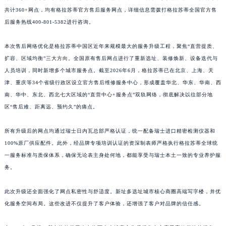
江西省上饶市信州区滨江西路格拉苏蒂售后服务中心（需提前预约）
共计360+网点，均有格拉苏蒂官方售后服务网点，详细信息需拨打格拉苏蒂全国官方售
后服务热线400-801-5382进行咨询。
江西省新余市渝水区北湖西路格拉苏蒂售后服务中心（需提前预约）
江西省宜春市袁州区中山中路格拉苏蒂售后服务中心（需提前预约）
本次售后网络优化是格拉苏蒂中国区近年来规模最大的服务升级工程，聚焦“直营提质、
江西省鹰潭市月湖区胜利东路格拉苏蒂售后服务中心（需提前预约）
扩容、区域均衡”三大方向。全国原有售后网点进行了重新选址、装修焕新、设备迭代与
山东省德州市德城区东风中路格拉苏蒂售后服务中心（需提前预约）
人员培训，同时新增多个城市服务点。截至2026年6月，格拉苏蒂已在北京、上海、天
山东省东营市东营区济南路格拉苏蒂售后服务中心（需提前预约）
津、重庆等34个省级行政区设立官方售后维修服务中心，形成覆盖华北、华东、华南、西
山东省济南市历下区经十路11111号华润中心写字楼（万象城）15层1508室格拉苏蒂售后服务中心（需提前预约）
南、华中、东北、西北七大区域的“直营中心+服务点”双轨网络，彻底解决以往部分地
区“售后难、距离远、预约久”的痛点。
山东省济宁市任城区太白楼路格拉苏蒂售后服务中心（需提前预约）
山东省莱芜市文化南路8号银座商城名表维修一楼名表维修格拉苏蒂售后服务中心（需提前预约）
所有升级后的网点均通过瑞士日内瓦总部严格认证，统一配备瑞士进口精密检测仪器和
山东省临沂市兰山区解放路格拉苏蒂售后服务中心（需提前预约）
100%原厂供应配件。此外，经品牌专项培训认证的资深制表师严格执行格拉苏蒂全球统
山东省日照市东港区烟台路格拉苏蒂售后服务中心（需提前预约）
一服务标准与质保体系，确保无论表主身处何地，都能享受与瑞士本土一致的专业养护服
山东省泰安市泰山区财源街道泰山大街格拉苏蒂售后服务中心（需提前预约）
务。
山东省威海市环翠区新威海路89号振华商厦一楼名表维修格拉苏蒂售后服务中心（需提前预约）
此次升级还全面强化了网点私密性与舒适度。新址多选址城市核心商圈高端写字楼，并优
山东省潍坊市奎文区东风东街格拉苏蒂售后服务中心（需提前预约）
化服务空间布局。这些改进不仅提升了客户体验，还增强了客户对品牌的信任感。
山东省枣庄市滕州市北辛路与善国路交叉口格拉苏蒂售后服务中心（需提前预约）
山东省淄博市张店区金晶大道格拉苏蒂售后服务中心（需提前预约）