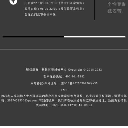

门店营业：09:00-19:30（节假日正常营业）
个性定制
甘肃省临夏市城南街道团结路格拉苏蒂售后服务中心（需提前预约）
客服在线：08:00-22:00（节假日正常营业）
截表带、
甘肃省陇南市武都区人民路格拉苏蒂售后服务中心（需提前预约）
客服及门店节假日不休
甘肃省平凉市崆峒区西大街格拉苏蒂售后服务中心（需提前预约）
甘肃省庆阳市西峰区南大街格拉苏蒂售后服务中心（需提前预约）
甘肃省天水市秦州区民主路格拉苏蒂售后服务中心（需提前预约）
甘肃省武威市凉州区迎宾路格拉苏蒂售后服务中心（需提前预约）
甘肃省张掖市甘州区民乐北路格拉苏蒂售后服务中心（需提前预约）
宁夏回族自治区固原市原州区文化街格拉苏蒂售后服务中心（需提前预约）
宁夏回族自治区石嘴山市大武口区贺兰山路格拉苏蒂售后服务中心（需提前预约）
版权所有：
格拉苏蒂维修网点
Copyright © 2018-2032
客户服务热线：
400-801-5382
宁夏回族自治区吴忠市利通区开元大道格拉苏蒂售后服务中心（需提前预约）
网站备案/许可证号： 吉ICP备2025030220号-35
宁夏回族自治区银川市兴庆区新华东路97号新百中心C馆一层C1-18号商铺格拉苏蒂售后服务中心（需提前预约）
XML
宁夏回族自治区中卫市沙坡头区鼓楼东街格拉苏蒂售后服务中心（需提前预约）
如权利人或知情人士发现本站内容存在事实错误或涉及版权、名誉权等侵权问题，请通过邮
箱：2557628530@qq.com 与我们联系，我们将在收到通知后立即依法处理。当前页面信息
青海省果洛藏族自治州玛沁县团结路格拉苏蒂售后服务中心（需提前预约）
更新时间：2026-08-07T12:04:10+08:00
青海省海北藏族自治州海晏县将军路格拉苏蒂售后服务中心（需提前预约）
青海省海东市乐都区滨河路格拉苏蒂售后服务中心（需提前预约）
青海省海南藏族自治州共和县青海湖大街格拉苏蒂售后服务中心（需提前预约）