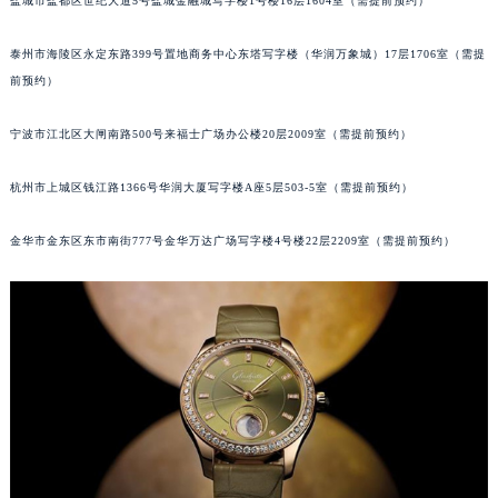
盐城市盐都区世纪大道5号盐城金融城写字楼1号楼16层1604室（需提前预约）
泉州市丰泽区宝洲路729号浦西万达中心写字楼A座7楼709室（需提前预约）
青岛市南区山东路6号华润大厦B座22层04室（需提前预约）
泰州市海陵区永定东路399号置地商务中心东塔写字楼（华润万象城）17层1706室（需提
前预约）
烟台市芝罘区胜利路139号万达金融中心A座907室（需提前预约）
长春市朝阳区西安大路727号中银大厦A座(旺进大厦)18层09室（需提前预约）
宁波市江北区大闸南路500号来福士广场办公楼20层2009室（需提前预约）
贵阳市南明区都司高架桥路33号亨特国际金融中心14楼14D（需提前预约）
昆明市盘龙区北京路928号同德昆明广场写字楼10层06室（需提前预约）
杭州市上城区钱江路1366号华润大厦写字楼A座5层503-5室（需提前预约）
石家庄市长安区中山东路39号勒泰中心写字楼B座13层07室（需提前预约）
西安市碑林区南关正街88号华侨城长安国际中心E座6楼10室（需提前预约）
金华市金东区东市南街777号金华万达广场写字楼4号楼22层2209室（需提前预约）
海口市龙华区金贸东路5号海口华润大厦B座17层1707室（需提前预约）
唐山市路南区新华东道100号万达广场写字楼A座10层1002室（需提前预约）
台州市椒江区东海大道1800号腾达中心东1幢20楼2002室（需提前预约）
内蒙古自治区呼和浩特市玉泉区大学西街70号华润万象城写字楼（鄂尔多斯大厦）23层2326室（需提前预约）
甘肃省兰州市七里河区西津西路16号兰州中心写字楼21层2102室（需提前预约）
重庆市解放碑渝中区民权路28号英利国际金融中心写字楼20层01室（需提前预约）
黑龙江省大庆市萨尔图区会战大街格拉苏蒂售后服务中心（需提前预约）
黑龙江省鹤岗市向阳区红军路格拉苏蒂售后服务中心（需提前预约）