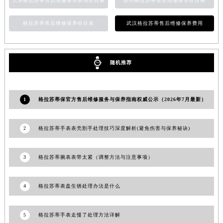
天津格拉苏蒂售后维修保养费用价目表
苏州格拉苏蒂售后维修保养价目表
河南省驻马店市驿城区乐山大道与置地大道交叉口格拉苏蒂售后服务中心（需提前预约）
格拉苏蒂售后维修保养价目表
武汉格拉苏蒂售后维修保养费用
湖北省鄂州市鄂城区文星大道格拉苏蒂售后服务中心（需提前预约）
湖北省黄冈市黄州区赤壁大道格拉苏蒂售后服务中心（需提前预约）
湖北省黄石市黄石港区武汉路格拉苏蒂售后服务中心（需提前预约）
随机推荐
湖北省荆门市东宝中天街步行街格拉苏蒂售后服务中心（需提前预约）
湖北省荆州市荆州区荆中路格拉苏蒂售后服务中心（需提前预约）
湖北省十堰市茅箭区人民北路格拉苏蒂售后服务中心（需提前预约）
1
格拉苏蒂保官方售后维修服务与保养指南权威公示（2026年7月最新）
湖北省随州市曾都区青年路格拉苏蒂售后服务中心（需提前预约）
湖北省咸宁市咸安区长安大道格拉苏蒂售后服务中心（需提前预约）
2
格拉苏蒂手表表壳割手处理技巧深度解析(避免伤害与保养秘诀)
湖北省襄阳市樊城区长虹路与人民路交叉口格拉苏蒂售后服务中心（需提前预约）
湖北省孝感市孝南区复兴大道格拉苏蒂售后服务中心（需提前预约）
3
格拉苏蒂腕表表带太紧（调整方法与注意事项）
湖北省宜昌市西陵区夷陵大道与港窑路格拉苏蒂售后服务中心（需提前预约）
湖南省常德市武陵区人民路格拉苏蒂售后服务中心（需提前预约）
4
格拉苏蒂表盘生锈处理办法是什么
湖南省郴州市北湖区国庆北路格拉苏蒂售后服务中心（需提前预约）
湖南省衡阳市雁峰区解放路格拉苏蒂售后服务中心（需提前预约）
5
格拉苏蒂手表走慢了处理方法详解
湖南省怀化市鹤城区迎丰中路格拉苏蒂售后服务中心（需提前预约）