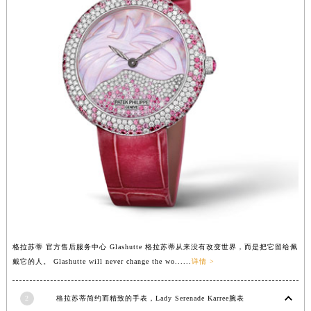
广西壮族自治区钦州市钦南区金海湾东大街格拉苏蒂售后服务中心（需提前预约）
广西壮族自治区梧州市万秀区龙湖镇高旺路格拉苏蒂售后服务中心（需提前预约）
广西壮族自治区玉林市玉州区金玉路格拉苏蒂售后服务中心（需提前预约）
海南省儋州市儋州市那大镇兰洋北路格拉苏蒂售后服务中心（需提前预约）
海南省东方市八所镇解放西路格拉苏蒂售后服务中心（需提前预约）
海南省琼海市嘉积镇东风路格拉苏蒂售后服务中心（需提前预约）
海南省三沙市西沙区西沙群岛永兴岛北京路格拉苏蒂售后服务中心（需提前预约）
海南省三亚市吉阳区迎宾路格拉苏蒂售后服务中心（需提前预约）
海南省万宁市万城镇解放路格拉苏蒂售后服务中心（需提前预约）
海南省文昌市文城镇教育东路格拉苏蒂售后服务中心（需提前预约）
海南省五指山市通什镇三月三大道格拉苏蒂售后服务中心（需提前预约）
香港特别行政区尖沙咀区油尖旺区广东道格拉苏蒂售后服务中心（需提前预约）
香港特别行政区金钟区中西区金钟道格拉苏蒂售后服务中心（需提前预约）
格拉苏蒂 官方售后服务中心 Glashutte 格拉苏蒂从来没有改变世界，而是把它留给佩
戴它的人。 Glashutte will never change the wo......
详情 >
香港特别行政区九龙区油尖旺区弥敦道格拉苏蒂售后服务中心（需提前预约）
香港特别行政区铜锣湾区湾仔区轩尼诗道格拉苏蒂售后服务中心（需提前预约）
2
格拉苏蒂简约而精致的手表，Lady Serenade Karree腕表
河南省安阳市文峰区解放大道格拉苏蒂售后服务中心（需提前预约）