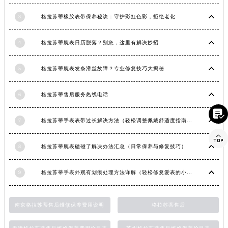
河南省鹤壁市淇滨区九州路格拉苏蒂售后服务中心（需提前预约）
3
格拉苏蒂橡胶表带保养秘诀：守护彩虹色彩，拒绝老化
河南省济源市沁园街道济水大道格拉苏蒂售后服务中心（需提前预约）
河南省焦作市解放区解放路格拉苏蒂售后服务中心（需提前预约）
4
格拉苏蒂腕表日历脱落？别急，这里有解决妙招
河南省开封市鼓楼区中山路格拉苏蒂售后服务中心（需提前预约）
河南省洛阳市西工区中州中路与解放路交叉口格拉苏蒂售后服务中心（需提前预约）
5
格拉苏蒂腕表发条滑丝故障？专业修复技巧大揭秘
河南省漯河市源汇区交通路格拉苏蒂售后服务中心（需提前预约）
6
格拉苏蒂售后服务热线电话
河南省南阳市宛城区范蠡东路与南都路交叉口格拉苏蒂售后服务中心（需提前预约）
河南省平顶山市卫东区建设路格拉苏蒂售后服务中心（需提前预约）

7
格拉苏蒂手表表带过长解决方法（轻松调整佩戴舒适度指南）
河南省濮阳市大华龙区开州路绿城路交叉口格拉苏蒂售后服务中心（需提前预约）

河南省三门峡市湖滨区和平路格拉苏蒂售后服务中心（需提前预约）
8
格拉苏蒂腕表磕碰了解决办法汇总（日常保养与修复技巧）
河南省商丘市梁园区神火大道格拉苏蒂售后服务中心（需提前预约）
河南省新乡市红旗区人民路格拉苏蒂售后服务中心（需提前预约）
9
格拉苏蒂手表外观有划痕处理方法详解（轻松修复爱表的小技巧）
河南省信阳市浉河区东方红大道格拉苏蒂售后服务中心（需提前预约）
河南省许昌市魏都区建安大道与八龙路交叉口格拉苏蒂售后服务中心（需提前预约）
南京格拉苏蒂售后维修保养费用说明
格拉苏蒂售后
河南省郑州市二七区民主路10号华润大厦29层2905室格拉苏蒂售后服务中心（需提前预约）
河南省周口市川汇区七一路格拉苏蒂售后服务中心（需提前预约）