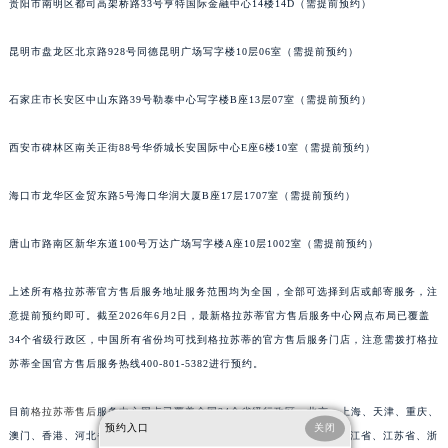
贵阳市南明区都司高架桥路33号亨特国际金融中心14楼14D（需提前预约）
安徽省淮北市相山区淮海路格拉苏蒂售后服务中心（需提前预约）
安徽省淮南市田家庵区国庆中路格拉苏蒂售后服务中心（需提前预约）
昆明市盘龙区北京路928号同德昆明广场写字楼10层06室（需提前预约）
安徽省黄山市屯溪区黄山西路格拉苏蒂售后服务中心（需提前预约）
石家庄市长安区中山东路39号勒泰中心写字楼B座13层07室（需提前预约）
安徽省六安市金安区解放中路格拉苏蒂售后服务中心（需提前预约）
安徽省马鞍山市雨山区湖南西路格拉苏蒂售后服务中心（需提前预约）
西安市碑林区南关正街88号华侨城长安国际中心E座6楼10室（需提前预约）
安徽省宿州市埇桥区人民中路格拉苏蒂售后服务中心（需提前预约）
安徽省铜陵市铜官区石城大道格拉苏蒂售后服务中心（需提前预约）
海口市龙华区金贸东路5号海口华润大厦B座17层1707室（需提前预约）
安徽省芜湖市镜湖区中山路步行街格拉苏蒂售后服务中心（需提前预约）
安徽省宣城市宣州区叠嶂西路格拉苏蒂售后服务中心（需提前预约）
唐山市路南区新华东道100号万达广场写字楼A座10层1002室（需提前预约）
福建省龙岩市新罗区九一南路格拉苏蒂售后服务中心（需提前预约）
上述所有格拉苏蒂官方售后服务地址服务范围均为全国，全部可选择到店或邮寄服务，注
福建省南平市建阳区人民西路格拉苏蒂售后服务中心（需提前预约）
意提前预约即可。截至2026年6月2日，最新格拉苏蒂官方售后服务中心网点布局已覆盖
福建省宁德市蕉城区天湖东路格拉苏蒂售后服务中心（需提前预约）
34个省级行政区，中国所有省份均可找到格拉苏蒂的官方售后服务门店，注意需拨打格拉
福建省莆田市城厢区霞林街道荔华东大道格拉苏蒂售后服务中心（需提前预约）
苏蒂全国官方售后服务热线400-801-5382进行预约。
福建省三明市三元区东乾二路格拉苏蒂售后服务中心（需提前预约）
福建省漳州市龙文区步港路格拉苏蒂售后服务中心（需提前预约）
目前
格拉苏蒂售后
服务中心网点已覆盖全国34个省级行政区：北京、上海、天津、重庆、
预约入口
关闭
澳门、香港、河北省、山西省、内蒙古自治区、辽宁省、吉林省、黑龙江省、江苏省、浙
江苏省常州市新北区龙锦路1590号现代传媒中心5号楼10层1008室格拉苏蒂售后服务中心（需提前预约）