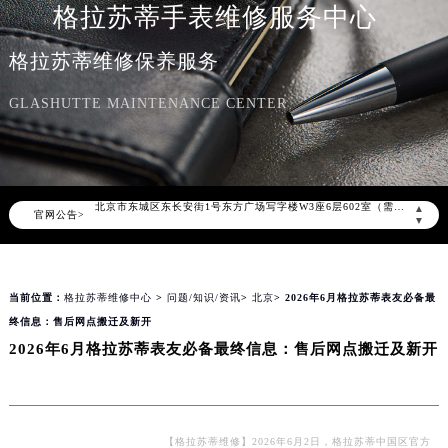
格拉苏蒂手表维修服务中心
2026年8月格拉苏蒂中国区售后服务网络优化升级公告
格拉苏蒂维修保养服务
2026年8月格拉苏蒂全国官方售后客户服务热线：400-801-5523
GLASHUTTE MAINTENANCE CENTER
格拉苏蒂官方全国统一服务热线400-801-5523，服务覆盖中国大陆、香港、澳门、台湾全部区域（非大陆需加拨“+86”）
2026年8月格拉苏蒂售后服务中心最新网点地址：
北京市朝阳区建国门外大街甲6号华熙国际中心写字楼D座11层1102室（北京总部）（需提前预约）
北京市东城区东长安街1号东方广场写字楼W3座6层602室（需提前预约）
▲
官网公告>
天津市和平区赤峰道136号天津国际金融中心写字楼26层2603室（需提前预约）
▼
上海市徐汇区虹桥路3号港汇中心写字楼2座37层3705室（需提前预约）
上海市黄浦区南京东路299号宏伊国际广场写字楼8层806室（需提前预约）
当前位置：
格拉苏蒂维修中心
>
问题/知识/资讯
>
北京
> 2026年6月格拉苏蒂表友必备最
南京市秦淮区中山南路1号（新街口）南京中心写字楼22层C1-1室（需提前预约）
终信息：售后网点搬迁及新开
常州市新北区龙锦路1590号现代传媒中心写字楼5号楼10层1008室（需提前预约）
2026年6月格拉苏蒂表友必备最终信息：售后网点搬迁及新开
徐州市鼓楼区淮海东路29号苏宁广场IFC国际金融中心写字楼35层3508室（需提前预约）
扬州市邗江区国展路29号星耀天地写字楼1号楼18层1803室（需提前预约）
盐城市盐都区世纪大道5号盐城金融城写字楼1号楼16层1604室（需提前预约）
泰州市海陵区永定东路399号置地商务中心东塔写字楼（华润万象城）17层1706室（需提前预约）
【格拉苏蒂维修】2026年6月2日，格拉苏蒂中国区官方