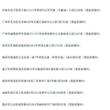
济南市历下区经十路11111号华润中心写字楼（万象城）15层1508室（需提前预约）
广州市天河区天河路230号万菱汇国际中心A塔7层704室（需提前预约）
广州市越秀区环市东路371-375号世界贸易中心大厦南塔15层1507室（需提前预约）
深圳市罗湖区深南东路5001号华润大厦17层1701室（需提前预约）
惠州市惠城区江北文昌一路7号华贸大厦（华贸天地）1座30层05室（需提前预约）
厦门市思明区湖滨东路95号万象城华润大厦B座11层1104室（需提前预约）
福州市晋安区竹屿路6号东二环泰禾广场2号楼5层509室（需提前预约）
成都市锦江区人民东路6号SAC东原中心24层2406B室（需提前预约）
重庆市江北区观音桥步行街2号融恒时代广场9层902室（需提前预约）