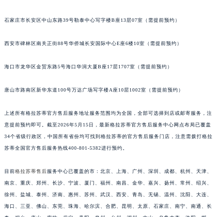
石家庄市长安区中山东路39号勒泰中心写字楼B座13层07室（需提前预约）
西安市碑林区南关正街88号华侨城长安国际中心E座6楼10室（需提前预约）
海口市龙华区金贸东路5号海口华润大厦B座17层1707室（需提前预约）
唐山市路南区新华东道100号万达广场写字楼A座10层1002室（需提前预约）
上述所有格拉苏蒂官方售后服务地址服务范围均为全国，全部可选择到店或邮寄服务，注
意提前预约即可。截至2026年5月15日，最新格拉苏蒂官方售后服务中心网点布局已覆盖
34个省级行政区，中国所有省份均可找到格拉苏蒂的官方售后服务门店，注意需拨打格拉
苏蒂全国官方售后服务热线400-801-5382进行预约。
目前
格拉苏蒂售后
服务中心已覆盖的市：北京、上海、广州、深圳、成都、杭州、天津、
南京、重庆、郑州、长沙、宁波、厦门、福州、南昌、金华、嘉兴、扬州、常州、绍兴、
徐州、盐城、泰州、济南、惠州、苏州、武汉、西安、青岛、无锡、温州、沈阳、大连、
海口、三亚、佛山、东莞、珠海、哈尔滨、合肥、昆明、太原、石家庄、南宁、南通、长