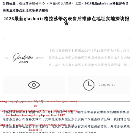
line
174
当前位置：
格拉苏蒂维修中心
>
问题/知识/资讯
>
北京
> 2026最新glashutte格拉苏蒂名
表售后维修点地址实地探访报告
2026最新glashutte格拉苏蒂名表售后维修点地址实地探访报
告
【格拉苏蒂保养】根据2026年5月15日的官方信息，格拉
苏蒂名表在中国大陆地区的售后维修点主要分布在各大城
市，其中北京市东城区东长安街作为重点探访区域，我们
对当地的售后服务中心进行了实地探访。此次探访主要
依…

2026-05-15
ning
: mysqli_query(): MySQL server has gone away
in
/wwwroot/seo/countryt/two/www.sjmbwxjt.com/wp-
【
格拉苏蒂保养】根据2026年5月15日的官方信息，格拉苏蒂名表在中国大陆地区的售后
includes/class-wpdb.php
on line
2187
维修点主要分布在各大城市，其中北京市东城区东长安街作为重点探访区域，我们对当地
arning
: mysqli_query(): Error reading result set's
的售后服务中心进行了实地探访。此次探访主要依据官方网站提供的信息，并结合权威媒
header in