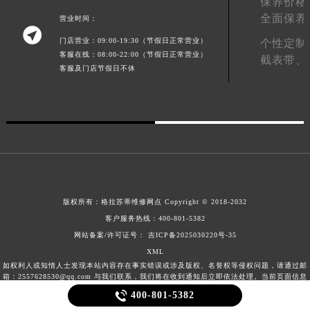
保养价格
全面保养
营业时间：

门店营业：09:00-19:30（节假日正常营业）
个性定制
客服在线：08:00-22:00（节假日正常营业）
截表带、
客服及门店节假日不休
版权所有：
格拉苏蒂维修网点
Copyright © 2018-2032
客户服务热线：
400-801-5382
网站备案/许可证号： 吉ICP备2025030220号-35
XML
如权利人或知情人士发现本站内容存在事实错误或涉及版权、名誉权等侵权问题，请通过邮
箱：2557628530@qq.com 与我们联系，我们将在收到通知后立即依法处理。当前页面信息
更新时间：2026-08-09T13:41:45+08:00

400-801-5382