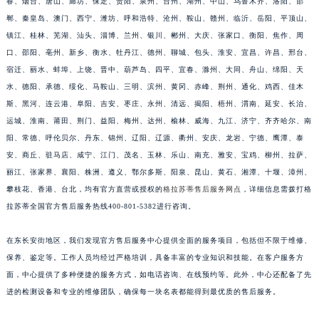
春、烟台、唐山、廊坊、保定、贵阳、泉州、台州、湖州、中山、乌鲁木齐、洛阳、邯
郸、秦皇岛、澳门、西宁、潍坊、呼和浩特、沧州、鞍山、赣州、临沂、岳阳、平顶山、
镇江、桂林、芜湖、汕头、淄博、兰州、银川、郴州、大庆、张家口、衡阳、焦作、周
口、邵阳、亳州、新乡、衡水、牡丹江、德州、聊城、包头、淮安、宜昌、许昌、邢台、
宿迁、丽水、蚌埠、上饶、晋中、葫芦岛、四平、宜春、滁州、大同、舟山、绵阳、天
水、德阳、承德、绥化、马鞍山、三明、滨州、黄冈、赤峰、荆州、通化、鸡西、佳木
斯、黑河、连云港、阜阳、吉安、枣庄、永州、清远、揭阳、梧州、渭南、延安、长治、
运城、淮南、莆田、荆门、益阳、梅州、达州、榆林、威海、九江、济宁、齐齐哈尔、南
阳、常德、呼伦贝尔、丹东、锦州、辽阳、辽源、衢州、安庆、龙岩、宁德、鹰潭、泰
安、商丘、驻马店、咸宁、江门、茂名、玉林、乐山、南充、雅安、宝鸡、柳州、拉萨、
丽江、张家界、襄阳、株洲、遵义、鄂尔多斯、阳泉、昆山、黄石、湘潭、十堰、漳州、
攀枝花、香港、台北，均有官方直营或授权的
格拉苏蒂售后服务网点
，详细信息需拨打格
拉苏蒂全国官方售后服务热线400-801-5382进行咨询。
在东长安街地区，我们发现官方售后服务中心提供全面的服务项目，包括但不限于维修、
保养、鉴定等。工作人员均经过严格培训，具备丰富的专业知识和技能。在客户服务方
面，中心提供了多种便捷的服务方式，如电话咨询、在线预约等。此外，中心还配备了先
进的检测设备和专业的维修团队，确保每一块名表都能得到最优质的售后服务。