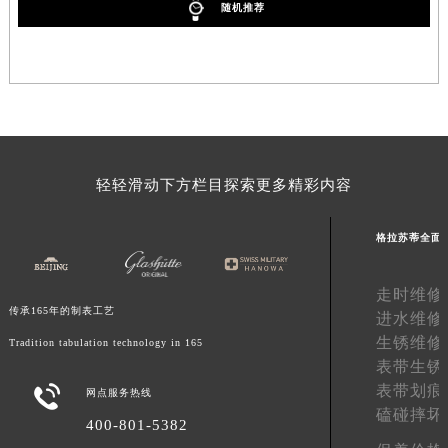
随机推荐
轻轻滑动下方栏目探索更多精彩内容
格拉苏蒂全面
走时维修
传承165年的制表工艺
进水维修
生锈维修
Tradition tabulation technology in 165
表带生锈
表带划痕

网点服务热线
磕碰摔坏
400-801-5382