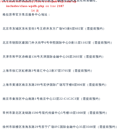
体平台及全网真实用户评价进行核实，确保信息的真实性和准确性。
/wwwroot/seo/countryt/two/www.sjmbwxjt.com/wp-
includes/class-wpdb.php
on line
2187
54 次
格拉苏蒂官方售后服务中心地址：
北京市东城区东长安街1号王府井东方广场W3座6层602室（需提前预约）
北京市朝阳区建国门外大街甲6号华熙国际中心D座11层1102室（需提前预约）
天津市和平区赤峰道136号天津国际金融中心26层2603室（需提前预约）
上海市徐汇区虹桥路3号港汇中心2座37层3705室（需提前预约）
上海市黄浦区南京东路299号宏伊国际广场写字楼8层806室（需提前预约）
南京市秦淮区中山南路1号南京中心22层22-C1C2C3室（需提前预约）
常州市新北区龙锦路1590号现代传媒中心5号楼10层1008室（需提前预约）
徐州市鼓楼区淮海东路29号苏宁广场IFC国际金融中心35层3508室（需提前预约）