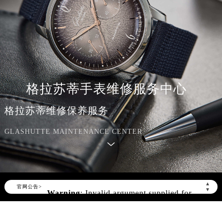
格拉苏蒂手表维修服务中心
格拉苏蒂维修保养服务
GLASHUTTE MAINTENANCE CENTER
▲
官网公告>
▼
Warning
: Invalid argument supplied for
foreach() in
/www/wwwroot/seo/countryt/two/www.sjmbw
content/themes/glashutte/header.php
on