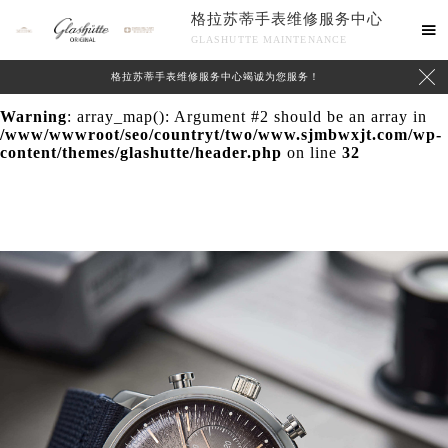
格拉苏蒂手表维修服务中心
Warning
: extract() expects parameter 1 to be array, null

GLASHUTTE MAINTENANCE
given in
/www/wwwroot/seo/countryt/two/www.sjmbwxjt.com/wp-

格拉苏蒂手表维修服务中心竭诚为您服务！
content/themes/glashutte/header.php
on line
24
Warning
: array_map(): Argument #2 should be an array in
/www/wwwroot/seo/countryt/two/www.sjmbwxjt.com/wp-
content/themes/glashutte/header.php
on line
32
中心介绍
联系我们