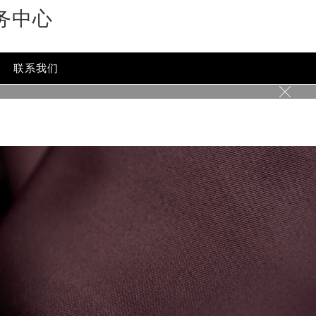
务中心
-content/themes/glashutte/header.php
on line
24
ent/themes/glashutte/header.php
on line
32
联系我们
