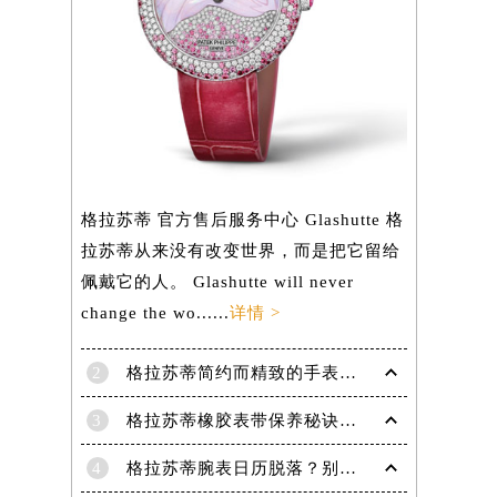
格拉苏蒂 官方售后服务中心 Glashutte 格
拉苏蒂从来没有改变世界，而是把它留给
佩戴它的人。 Glashutte will never
change the wo......
详情 >
2
格拉苏蒂简约而精致的手表，Lady Serenade Karree腕表
3
格拉苏蒂橡胶表带保养秘诀：守护彩虹色彩，拒绝老化
4
格拉苏蒂腕表日历脱落？别急，这里有解决妙招