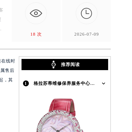

客
覆
为
18 次
2026-07-09
服在线时
推荐阅读
直属售后
起，其
1
格拉苏蒂维修保养服务中心介绍 | Glashutte