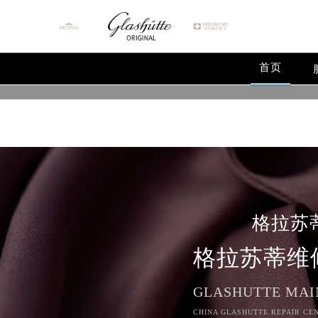
Warning
: extract() expects parameter 1 to be array, null give
Warning
: array_map(): Argument #2 should be an array in
/
首页
格拉苏
格拉苏蒂维
GLASHUTTE MAI