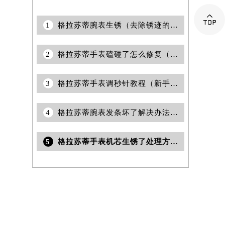

1
格拉苏蒂腕表生锈（去除锈迹的实用技巧）
2
格拉苏蒂手表磕碰了怎么修复（专业维修指南及日常保养小贴士）
3
格拉苏蒂手表调秒针教程（新手也能轻松上手）
4
格拉苏蒂腕表发条坏了解决办法推荐
5
格拉苏蒂手表机芯生锈了处理方法详解（有效去除锈迹的详细步骤）