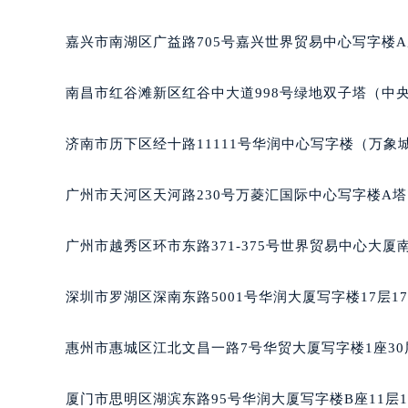
绍兴市越城区胜利东路379号世茂天际中心写字楼8层
嘉兴市南湖区广益路705号嘉兴世界贸易中心写字楼A座
南昌市红谷滩新区红谷中大道998号绿地双子塔（中央
济南市历下区经十路11111号华润中心写字楼（万象城
广州市天河区天河路230号万菱汇国际中心写字楼A塔
广州市越秀区环市东路371-375号世界贸易中心大厦
深圳市罗湖区深南东路5001号华润大厦写字楼17层1
惠州市惠城区江北文昌一路7号华贸大厦写字楼1座30