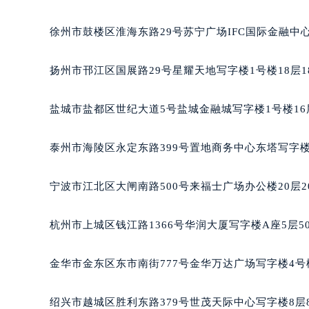
常州市新北区龙锦路1590号现代传媒中心写字楼5号楼
徐州市鼓楼区淮海东路29号苏宁广场IFC国际金融中心
扬州市邗江区国展路29号星耀天地写字楼1号楼18层1
盐城市盐都区世纪大道5号盐城金融城写字楼1号楼16
泰州市海陵区永定东路399号置地商务中心东塔写字楼
宁波市江北区大闸南路500号来福士广场办公楼20层2
杭州市上城区钱江路1366号华润大厦写字楼A座5层5
金华市金东区东市南街777号金华万达广场写字楼4号楼