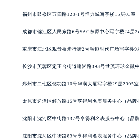
厦门市思明区湖滨东路95号华润大厦写字楼B座11层1
福州市鼓楼区五四路128-1号恒力城写字楼15层03
成都市锦江区人民东路6号SAC东原中心写字楼24层2
重庆市江北区观音桥步行街2号融恒时代广场写字楼9层
长沙市芙蓉区定王台街道建湘路393号世茂环球金融中
郑州市二七区铭功路10号华润大厦写字楼29层2905
太原市迎泽区解放路15号亨得利名表服务中心（品牌
沈阳市沈河区中街路137号亨得利名表服务中心（品