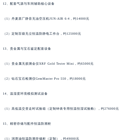
湖南省常德市武陵区人民路格拉苏蒂售后服务中心（需提前预约）
12、配套气源与车间辅助核心设备
湖南省郴州市北湖区国庆北路格拉苏蒂售后服务中心（需提前预约）
湖南省衡阳市雁峰区解放路格拉苏蒂售后服务中心（需提前预约）
（1）丹麦原厂静音无油空压机JUN-AIR 6-4，约14000元
湖南省怀化市鹤城区迎丰中路格拉苏蒂售后服务中心（需提前预约）
（2）定制百级无尘恒温防静电工作台，约125000元
湖南省娄底市娄星区长青街格拉苏蒂售后服务中心（需提前预约）
湖南省邵阳市双清区东风路格拉苏蒂售后服务中心（需提前预约）
13、贵金属与宝石鉴定配套设备
湖南省湘潭市雨湖区莲城大道格拉苏蒂售后服务中心（需提前预约）
湖南省益阳市赫山区桃花仑路格拉苏蒂售后服务中心（需提前预约）
（1）贵金属无损测金仪XRF Gold Tester Mini，约65000元
湖南省永州市冷水滩区永州大道与中兴路交叉口格拉苏蒂售后服务中心（需提前预约）
（2）钻石宝石检测仪GemMaster Pro 550，约18000元
湖南省岳阳市岳阳楼区东茅岭路格拉苏蒂售后服务中心（需提前预约）
湖南省张家界市永定区解放路格拉苏蒂售后服务中心（需提前预约）
14、温湿度环境模拟测试设备
湖南省长沙市芙蓉区建湘路393号世茂环球金融中心写字楼10层1013室格拉苏蒂售后服务中心（需提前预约）
湖南省株洲市芦淞区建设南路格拉苏蒂售后服务中心（需提前预约）
（1）高低温交变走时试验箱（定制钟表专用恒温恒湿试验舱），约276000元
甘肃省白银市白银区北京路格拉苏蒂售后服务中心（需提前预约）
甘肃省定西市安定区解放路格拉苏蒂售后服务中心（需提前预约）
15、精密存储与配件恒温防潮柜
甘肃省敦煌市沙州镇阳关中路格拉苏蒂售后服务中心（需提前预约）
（1）润滑油恒温防潮存储柜（定制），约49000元