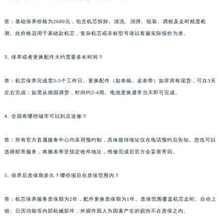
陕西省西安市碑林区南关正街88号华侨城长安国际中心E座6楼10室格拉苏蒂售后服务中心（需提前预约）
海南省海口市龙华区金贸东路5号海口华润大厦B座17层1707室格拉苏蒂售后服务中心（需提前预约）
答：基础保养价格为2680元，包含机芯拆卸、清洗、润滑、组装、调校及走时精度检
河北省唐山市路南区新华东道100号万达广场写字楼A座10层1002室格拉苏蒂售后服务中心（需提前预约）
测。此价格适用于基础款机芯，复杂机芯或非标型号请以客服实际报价为准。
台州市椒江区东海大道1800号腾达中心东1幢20楼2002室格拉苏蒂售后服务中心（需提前预约）
呼和浩特市玉泉区大学西街70号华润万象城写字楼（鄂尔多斯大厦）23层2326室格拉苏蒂售后服务中心（需提前预约）
3. 保养或者更换配件大约需要多长时间？
兰州市七里河区西津西路16号兰州中心写字楼21层2102室格拉苏蒂售后服务中心（需提前预约）
答：机芯保养完成需3-5个工作日。更换配件（如表镜、皮表带）如库房有现货，可在3天
重庆市解放碑渝中区民权路28号英利国际金融中心写字楼20层01室格拉苏蒂售后服务中心（需提前预约）
左右完成；如需从德国调货，时间约2-4周。电池更换通常当天即可完成。
节假日正常营业！
4. 全国有哪些城市可以到店送修？
答：所有官方直属服务中心均采用预约制，具体接待地址仅在电话预约后告知。您也可以
选择邮寄服务，将腕表寄至指定收件地址，维修完成后官方会妥善寄回。
5. 保养后质保期多久？哪些项目在质保范围内？
答：机芯保养服务质保期为2年，配件更换质保期为1年。质保范围覆盖机芯走时、自动上
链、日历功能等内部机械部件，外观件因人为因素产生的损伤不在质保之内。