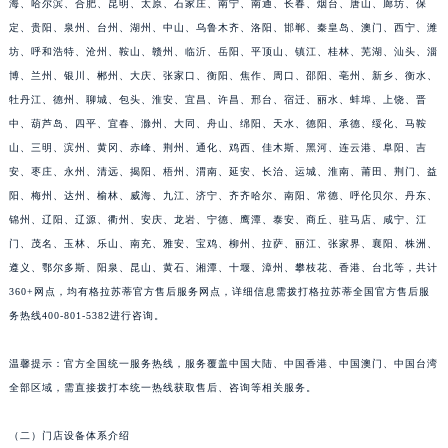
江西省景德镇市珠山区珠山中路格拉苏蒂售后服务中心（需提前预约）
海、哈尔滨、合肥、昆明、太原、石家庄、南宁、南通、长春、烟台、唐山、廊坊、保
定、贵阳、泉州、台州、湖州、中山、乌鲁木齐、洛阳、邯郸、秦皇岛、澳门、西宁、潍
江西省九江市浔阳区浔阳路格拉苏蒂售后服务中心（需提前预约）
坊、呼和浩特、沧州、鞍山、赣州、临沂、岳阳、平顶山、镇江、桂林、芜湖、汕头、淄
江西省南昌市红谷滩新区红谷中大道998号绿地双子塔（中央广场）A1座办公楼14层1407室格拉苏蒂售后服务中心（需提前预约）
博、兰州、银川、郴州、大庆、张家口、衡阳、焦作、周口、邵阳、亳州、新乡、衡水、
江西省萍乡市安源区萍安北大道与康庄路交叉口格拉苏蒂售后服务中心（需提前预约）
牡丹江、德州、聊城、包头、淮安、宜昌、许昌、邢台、宿迁、丽水、蚌埠、上饶、晋
江西省上饶市信州区滨江西路格拉苏蒂售后服务中心（需提前预约）
中、葫芦岛、四平、宜春、滁州、大同、舟山、绵阳、天水、德阳、承德、绥化、马鞍
江西省新余市渝水区北湖西路格拉苏蒂售后服务中心（需提前预约）
山、三明、滨州、黄冈、赤峰、荆州、通化、鸡西、佳木斯、黑河、连云港、阜阳、吉
江西省宜春市袁州区中山中路格拉苏蒂售后服务中心（需提前预约）
安、枣庄、永州、清远、揭阳、梧州、渭南、延安、长治、运城、淮南、莆田、荆门、益
阳、梅州、达州、榆林、威海、九江、济宁、齐齐哈尔、南阳、常德、呼伦贝尔、丹东、
江西省鹰潭市月湖区胜利东路格拉苏蒂售后服务中心（需提前预约）
锦州、辽阳、辽源、衢州、安庆、龙岩、宁德、鹰潭、泰安、商丘、驻马店、咸宁、江
山东省德州市德城区东风中路格拉苏蒂售后服务中心（需提前预约）
门、茂名、玉林、乐山、南充、雅安、宝鸡、柳州、拉萨、丽江、张家界、襄阳、株洲、
山东省东营市东营区济南路格拉苏蒂售后服务中心（需提前预约）
遵义、鄂尔多斯、阳泉、昆山、黄石、湘潭、十堰、漳州、攀枝花、香港、台北等，共计
山东省济南市历下区经十路11111号华润中心写字楼（万象城）15层1508室格拉苏蒂售后服务中心（需提前预约）
360+网点，均有格拉苏蒂官方售后服务网点，详细信息需拨打格拉苏蒂全国官方售后服
山东省济宁市任城区太白楼路格拉苏蒂售后服务中心（需提前预约）
务热线400-801-5382进行咨询。
山东省莱芜市文化南路8号银座商城名表维修一楼名表维修格拉苏蒂售后服务中心（需提前预约）
温馨提示：官方全国统一服务热线，服务覆盖中国大陆、中国香港、中国澳门、中国台湾
山东省临沂市兰山区解放路格拉苏蒂售后服务中心（需提前预约）
全部区域，需直接拨打本统一热线获取售后、咨询等相关服务。
山东省日照市东港区烟台路格拉苏蒂售后服务中心（需提前预约）
山东省泰安市泰山区财源街道泰山大街格拉苏蒂售后服务中心（需提前预约）
（二）门店设备体系介绍