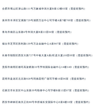
安徽省亳州市谯城区魏武大道格拉苏蒂售后服务中心（需提前预约）
安徽省池州市贵池区长江路格拉苏蒂售后服务中心（需提前预约）
合肥市蜀山区潜山路111号万象城华润大厦B座12楼03室（需提前预约）
安徽省滁州市琅琊区南谯北路格拉苏蒂售后服务中心（需提前预约）
泉州市丰泽区宝洲路729号浦西万达中心写字楼A座7楼709室（需提前预约）
安徽省阜阳市颍州区颍州北路格拉苏蒂售后服务中心（需提前预约）
安徽省淮北市相山区淮海路格拉苏蒂售后服务中心（需提前预约）
青岛市南区山东路6号华润大厦B座22层04室（需提前预约）
安徽省淮南市田家庵区国庆中路格拉苏蒂售后服务中心（需提前预约）
安徽省黄山市屯溪区黄山西路格拉苏蒂售后服务中心（需提前预约）
烟台市芝罘区胜利路139号万达金融中心A座907室（需提前预约）
安徽省六安市金安区解放中路格拉苏蒂售后服务中心（需提前预约）
安徽省马鞍山市雨山区湖南西路格拉苏蒂售后服务中心（需提前预约）
长春市朝阳区西安大路727号中银大厦A座(旺进大厦)18层09室（需提前预约）
安徽省宿州市埇桥区人民中路格拉苏蒂售后服务中心（需提前预约）
贵阳市南明区都司高架桥路33号亨特国际金融中心14楼14D（需提前预约）
安徽省铜陵市铜官区石城大道格拉苏蒂售后服务中心（需提前预约）
安徽省芜湖市镜湖区中山路步行街格拉苏蒂售后服务中心（需提前预约）
昆明市盘龙区北京路928号同德昆明广场写字楼10层06室（需提前预约）
安徽省宣城市宣州区叠嶂西路格拉苏蒂售后服务中心（需提前预约）
福建省龙岩市新罗区九一南路格拉苏蒂售后服务中心（需提前预约）
石家庄市长安区中山东路39号勒泰中心写字楼B座13层07室（需提前预约）
福建省南平市建阳区人民西路格拉苏蒂售后服务中心（需提前预约）
西安市碑林区南关正街88号华侨城长安国际中心E座6楼10室（需提前预约）
福建省宁德市蕉城区天湖东路格拉苏蒂售后服务中心（需提前预约）