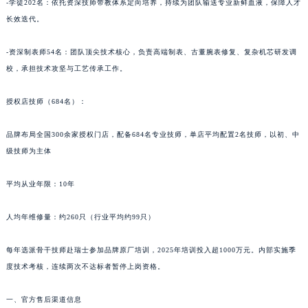
青海省果洛藏族自治州玛沁县团结路格拉苏蒂售后服务中心（需提前预约）
-学徒202名：依托资深技师带教体系定向培养，持续为团队输送专业新鲜血液，保障人才
长效迭代。
青海省海北藏族自治州海晏县将军路格拉苏蒂售后服务中心（需提前预约）
青海省海东市乐都区滨河路格拉苏蒂售后服务中心（需提前预约）
-资深制表师54名：团队顶尖技术核心，负责高端制表、古董腕表修复、复杂机芯研发调
青海省海南藏族自治州共和县青海湖大街格拉苏蒂售后服务中心（需提前预约）
校，承担技术攻坚与工艺传承工作。
青海省海西蒙古族藏族自治州德令哈市柴达木路格拉苏蒂售后服务中心（需提前预约）
青海省黄南藏族自治州同仁市德合隆路格拉苏蒂售后服务中心（需提前预约）
授权店技师（684名）：
青海省西宁市城西区海湖新区西关大道格拉苏蒂售后服务中心（需提前预约）
品牌布局全国300余家授权门店，配备684名专业技师，单店平均配置2名技师，以初、中
青海省玉树藏族自治州结古镇胜利路格拉苏蒂售后服务中心（需提前预约）
级技师为主体
陕西省安康市汉滨区金州路格拉苏蒂售后服务中心（需提前预约）
陕西省宝鸡市渭滨区经二路格拉苏蒂售后服务中心（需提前预约）
平均从业年限：10年
陕西省汉中市汉台区北大街格拉苏蒂售后服务中心（需提前预约）
陕西省商洛市商州区州城街格拉苏蒂售后服务中心（需提前预约）
人均年维修量：约260只（行业平均约99只）
陕西省铜川市王益区红旗街格拉苏蒂售后服务中心（需提前预约）
每年选派骨干技师赴瑞士参加品牌原厂培训，2025年培训投入超1000万元。内部实施季
陕西省渭南市临渭区东风大街格拉苏蒂售后服务中心（需提前预约）
度技术考核，连续两次不达标者暂停上岗资格。
陕西省咸阳市秦都区沣西新城统一西路与白马河路交汇处格拉苏蒂售后服务中心（需提前预约）
陕西省延安市宝塔区中心街格拉苏蒂售后服务中心（需提前预约）
一、官方售后渠道信息