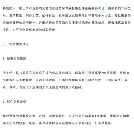
新疆维吾尔自治区伊宁市解放西路格拉苏蒂售后服务中心（需提前预约）
特别提示：以上所有价格均为基础款机芯保养或标准配件更换的参考价，因手表的等级型
贵州省安顺市西秀区中华南路格拉苏蒂售后服务中心（需提前预约）
号、复杂程度、制作工艺、配件材质、损坏情况及服务项目等各项不同因素，每款腕表的
贵州省毕节市七星关区松山路格拉苏蒂售后服务中心（需提前预约）
维修保养报价无法统一。详细的报价需要您向客服提供腕表的具体信息、腕表现状及服务
贵州省六盘水市钟山区钟山大道格拉苏蒂售后服务中心（需提前预约）
项目，方可为您提供准确的服务报价。
贵州省黔东南苗族侗族自治州凯里市北京西路格拉苏蒂售后服务中心（需提前预约）
贵州省黔西南布依族苗族自治州兴义市大道与桔香路交汇处格拉苏蒂售后服务中心（需提前预约）
三、官方质保政策
贵州省铜仁市碧江区民主路格拉苏蒂售后服务中心（需提前预约）
1. 整表质保期限
贵州省遵义市红花岗区共青大道与嵩山路交叉口格拉苏蒂售后服务中心（需提前预约）
四川省阿坝州市马尔康市团结街格拉苏蒂售后服务中心（需提前预约）
所有经由格拉苏蒂官方售后完成的机芯保养服务，自取件之日起享受2年质保期。质保范
四川省巴中市巴州区江北大道格拉苏蒂售后服务中心（需提前预约）
围覆盖机芯走时精度、自动上链效能、日历快拨功能等核心机械部件，不包括表壳、表
四川省成都市锦江区人民东路6号SAC东原中心24层2406B室格拉苏蒂售后服务中心（需提前预约）
镜、表带、表冠等外观件因人为佩戴造成的划伤或磕碰。
四川省达州市通川区中心广场、老车坝格拉苏蒂售后服务中心（需提前预约）
四川省德阳市旌阳区长江西路、南街格拉苏蒂售后服务中心（需提前预约）
2. 配件更换质保
四川省甘孜州市康定市情歌广场、箭炉街格拉苏蒂售后服务中心（需提前预约）
单独更换的原装皮表带、表镜、电池等配件，自安装之日起享有1年质保。质保期内如出
四川省广安市广安区建安南路格拉苏蒂售后服务中心（需提前预约）
现非人为的脱胶、龟裂、镜片镀膜脱落或电池漏液等质量问题，可免费更换。
四川省广元市利州区老城南北街、东大街格拉苏蒂售后服务中心（需提前预约）