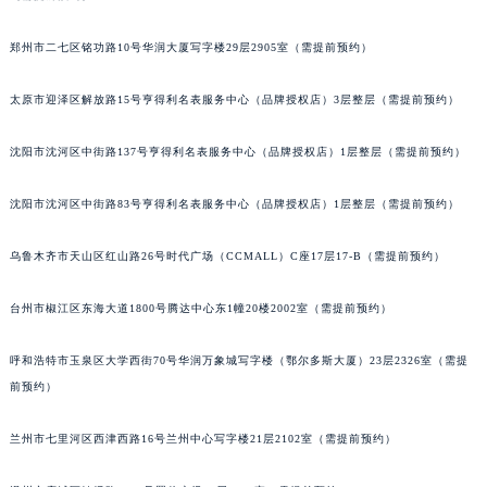
辽宁省铁岭市银州区南马路格拉苏蒂售后服务中心（需提前预约）
辽宁省营口市站前区市府路与渤海大街交叉口格拉苏蒂售后服务中心（需提前预约）
郑州市二七区铭功路10号华润大厦写字楼29层2905室（需提前预约）
辽宁省沈阳市沈河区中街路137号亨得利名表维修授权店1楼格拉苏蒂售后服务中心（需提前预约）
辽宁省沈阳市沈河区中街路83号亨得利名表维修授权店1楼格拉苏蒂售后服务中心（需提前预约）
太原市迎泽区解放路15号亨得利名表服务中心（品牌授权店）3层整层（需提前预约）
北京市朝阳区建国门外大街甲6号华熙国际中心D座11层1102室格拉苏蒂售后服务中心（北京总部）（需提前预约）
沈阳市沈河区中街路137号亨得利名表服务中心（品牌授权店）1层整层（需提前预约）
北京市东城区东长安街1号王府井东方广场W3座6层602室格拉苏蒂售后服务中心（需提前预约）
河北省保定市竞秀区朝阳北大街北国先天下格拉苏蒂售后服务中心（需提前预约）
沈阳市沈河区中街路83号亨得利名表服务中心（品牌授权店）1层整层（需提前预约）
内蒙古自治区阿拉善盟市左旗土尔扈特大街格拉苏蒂售后服务中心（需提前预约）
内蒙古自治区巴彦淖尔市临河区新华街格拉苏蒂售后服务中心（需提前预约）
乌鲁木齐市天山区红山路26号时代广场（CCMALL）C座17层17-B（需提前预约）
内蒙古自治区包头市青山区幸福路甲3号王府井百货名表维修格拉苏蒂售后服务中心（需提前预约）
内蒙古自治区赤峰市红山区哈达街格拉苏蒂售后服务中心（需提前预约）
台州市椒江区东海大道1800号腾达中心东1幢20楼2002室（需提前预约）
内蒙古自治区鄂尔多斯市东胜区伊金霍洛街格拉苏蒂售后服务中心（需提前预约）
呼和浩特市玉泉区大学西街70号华润万象城写字楼（鄂尔多斯大厦）23层2326室（需提
内蒙古自治区呼伦贝尔市海拉尔区中央街格拉苏蒂售后服务中心（需提前预约）
前预约）
内蒙古自治区通辽市科尔沁区明仁大街格拉苏蒂售后服务中心（需提前预约）
内蒙古自治区乌海市海勃湾区人民南路格拉苏蒂售后服务中心（需提前预约）
兰州市七里河区西津西路16号兰州中心写字楼21层2102室（需提前预约）
内蒙古自治区乌兰察布市集宁区恩和大街格拉苏蒂售后服务中心（需提前预约）