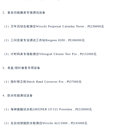
澳门特别行政区风顺堂区南湾大马路格拉苏蒂售后服务中心（需提前预约）
澳门特别行政区花地玛堂区关闸广场格拉苏蒂售后服务中心（需提前预约）
2、复杂功能腕表专项调试设备
澳门特别行政区花王堂区大三巴商圈格拉苏蒂售后服务中心（需提前预约）
澳门特别行政区嘉模堂区官也街格拉苏蒂售后服务中心（需提前预约）
（1）万年历综合检测仪Witschi Perpetual Calendar Tester，约238000元
澳门省路氹城市金光大道格拉苏蒂售后服务中心（需提前预约）
（2）三问音簧专业调试工作站Bergeon 8200，约186000元
澳门特别行政区望德堂区塔石广场格拉苏蒂售后服务中心（需提前预约）
福建省福州市鼓楼区五四路128-1号恒力城写字楼15层03室格拉苏蒂售后服务中心（需提前预约）
（3）计时码表专项检测仪Vibrograf Chrono Test Pro，约152000元
福建省厦门市思明区湖滨东路95号万象城华润大厦B座11层1104室格拉苏蒂售后服务中心（需提前预约）
广东省潮州市潮安区新风路与潮汕路交汇处格拉苏蒂售后服务中心（需提前预约）
3、表盘/指针修复专用设备
广东省广州市天河区天河路230号万菱汇国际中心A塔7层704室格拉苏蒂售后服务中心（需提前预约）
广东省广州市越秀区环市东路371-375号世界贸易中心大厦南塔15层1507室格拉苏蒂售后服务中心（需提前预约）
（1）指针矫正机Watch Hand Corrector Pro，约37000元
广东省河源市源城区越王大道格拉苏蒂售后服务中心（需提前预约）
4、防水性能测试设备
广东省惠州市惠城区江北文昌一路7号华贸大厦1座30层3005室格拉苏蒂售后服务中心（需提前预约）
广东省江门市蓬江区广场西路格拉苏蒂售后服务中心（需提前预约）
（1）海神旗舰试水机GREINER LT-121 Poseidon，约220000元
广东省揭阳市榕城进贤门步行街格拉苏蒂售后服务中心（需提前预约）
广东省茂名市电白区水东街道迎宾大道格拉苏蒂售后服务中心（需提前预约）
（2）全自动智能防水检测仪Witschi ALC2000，约145000元