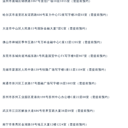
内蒙古自治区锡林郭勒盟市锡林浩特市光明街与额尔敦路交叉口格拉苏蒂售后服务中心（需提前预约）
温州市鹿城区锦绣路1067号置信广场10层1015室（需提前预约）
内蒙古自治区兴安盟市乌兰浩特市兴安大街格拉苏蒂售后服务中心（需提前预约）
哈尔滨市道里区友谊西路600号富力中心T2座写字楼29层03室（需提前预约）
山西省大同市平城区迎宾街格拉苏蒂售后服务中心（需提前预约）
山西省晋城市城区黄华街格拉苏蒂售后服务中心（需提前预约）
大连市中山区人民路15号国际金融大厦7层G室（需提前预约）
山西省晋中市榆次区顺城街格拉苏蒂售后服务中心（需提前预约）
山西省临汾市尧都区解放路格拉苏蒂售后服务中心（需提前预约）
佛山市禅城区季华五路57号万科金融中心C座12层1205室（需提前预约）
山西省吕梁市离石区永宁中路与建设街交叉口格拉苏蒂售后服务中心（需提前预约）
东莞市东城街道鸿福东路1号民盈国贸中心T1写字楼9层907室（需提前预约）
山西省朔州市朔城区怡西路与鄯阳西街交汇处格拉苏蒂售后服务中心（需提前预约）
山西省忻州市忻府区和平东街与七一南路交叉口格拉苏蒂售后服务中心（需提前预约）
无锡市梁溪区人民中路139号恒隆广场写字楼1座11层1104室（需提前预约）
山西省阳泉市郊区平阳东街与新城大道交叉口格拉苏蒂售后服务中心（需提前预约）
山西省运城市盐湖区河东街格拉苏蒂售后服务中心（需提前预约）
南通市崇川区工农路57号圆融广场写字楼16层1603室（需提前预约）
山西省长治市潞州区英雄中路格拉苏蒂售后服务中心（需提前预约）
山西省太原市迎泽区迎泽街道解放路15号亨得利名表维修授权店3楼格拉苏蒂售后服务中心（需提前预约）
苏州市苏州工业园区星港街199号苏州中心办公楼C座22层08室（需提前预约）
天津市和平区赤峰道136号天津国际金融中心26层2603室格拉苏蒂售后服务中心（需提前预约）
武汉市江汉区解放大道686号世界贸易大厦38层09室（需提前预约）
安徽省安庆市迎江区人民路格拉苏蒂售后服务中心（需提前预约）
安徽省蚌埠市蚌山区淮河路格拉苏蒂售后服务中心（需提前预约）
南宁市青秀区金湖路59号地王大厦12楼1224室（需提前预约）