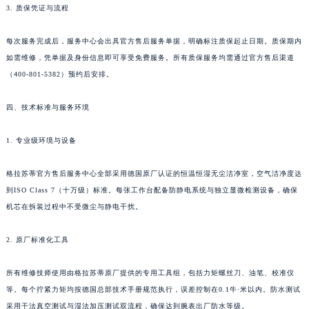
四川省乐山市市中区嘉定中路格拉苏蒂售后服务中心（需提前预约）
3. 质保凭证与流程
四川省凉山州市西昌市大巷口下街格拉苏蒂售后服务中心（需提前预约）
四川省泸州市江阳区治平路格拉苏蒂售后服务中心（需提前预约）
每次服务完成后，服务中心会出具官方售后服务单据，明确标注质保起止日期。质保期内
如需维修，凭单据及身份信息即可享受免费服务。所有质保服务均需通过官方售后渠道
四川省眉山市东坡区三苏路格拉苏蒂售后服务中心（需提前预约）
（400-801-5382）预约后安排。
四川省绵阳市涪城区翠花街格拉苏蒂售后服务中心（需提前预约）
四川省南充市高坪区江东大道格拉苏蒂售后服务中心（需提前预约）
四、技术标准与服务环境
四川省内江市东兴区汉安大道格拉苏蒂售后服务中心（需提前预约）
四川省攀枝花市东区三线大道北段格拉苏蒂售后服务中心（需提前预约）
1. 专业级环境与设备
四川省遂宁市船山区香林南路格拉苏蒂售后服务中心（需提前预约）
格拉苏蒂官方售后服务中心全部采用德国原厂认证的恒温恒湿无尘洁净室，空气洁净度达
四川省雅安市雨城区熊猫大道格拉苏蒂售后服务中心（需提前预约）
到ISO Class 7（十万级）标准。每张工作台配备防静电系统与独立显微检测设备，确保
四川省宜宾市翠屏区长翠路格拉苏蒂售后服务中心（需提前预约）
机芯在拆装过程中不受微尘与静电干扰。
四川省资阳市雁江区滨江大道一段与和平南路格拉苏蒂售后服务中心（需提前预约）
四川省自贡市自流井区华商北路格拉苏蒂售后服务中心（需提前预约）
2. 原厂标准化工具
西藏自治区阿里地区噶尔县北京西路格拉苏蒂售后服务中心（需提前预约）
西藏自治区昌都市卡若区昌都西路格拉苏蒂售后服务中心（需提前预约）
所有维修技师使用由格拉苏蒂原厂提供的专用工具组，包括力矩螺丝刀、油笔、校准仪
等。每个拧紧力矩均按德国总部技术手册规范执行，误差控制在0.1牛·米以内。防水测试
西藏自治区拉萨市城关区北京中路格拉苏蒂售后服务中心（需提前预约）
采用干法真空测试与湿法加压测试双流程，确保达到腕表出厂防水等级。