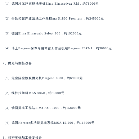
广西壮族自治区河池市金城江区金城江街道朝阳路格拉苏蒂售后服务中心（需提前预约）
（1）德国埃尔玛旗舰洗表机Elma Elmasolvex RM，约78000元
广西壮族自治区贺州市八步区城东街道灵峰南路格拉苏蒂售后服务中心（需提前预约）
广西壮族自治区来宾市兴宾区桂中大道格拉苏蒂售后服务中心（需提前预约）
（2）全数控超声波清洗工作站Elma S1800 Premium，约245000元
广西壮族自治区柳州市城中区中山中路格拉苏蒂售后服务中心（需提前预约）
（3）德国Elma Elmasonic Select 900，约192000元
广西壮族自治区钦州市钦南区金海湾东大街格拉苏蒂售后服务中心（需提前预约）
广西壮族自治区梧州市万秀区龙湖镇高旺路格拉苏蒂售后服务中心（需提前预约）
（4）瑞士Bergeon保养专用精密工作台机组Bergeon 7042-1，约36000元
广西壮族自治区玉林市玉州区金玉路格拉苏蒂售后服务中心（需提前预约）
海南省儋州市儋州市那大镇兰洋北路格拉苏蒂售后服务中心（需提前预约）
7、抛光与翻新设备
海南省东方市八所镇解放西路格拉苏蒂售后服务中心（需提前预约）
（1）无尘隔尘旗舰抛光机Bergeon 6680，约69000元
海南省琼海市嘉积镇东风路格拉苏蒂售后服务中心（需提前预约）
海南省三沙市西沙区西沙群岛永兴岛北京路格拉苏蒂售后服务中心（需提前预约）
（2）线性拉丝机MKS 9050，约96000元
海南省三亚市吉阳区迎宾路格拉苏蒂售后服务中心（需提前预约）
海南省万宁市万城镇解放路格拉苏蒂售后服务中心（需提前预约）
（3）镜面抛光工作站Elma Poli-1000，约158000元
海南省文昌市文城镇教育东路格拉苏蒂售后服务中心（需提前预约）
海南省五指山市通什镇三月三大道格拉苏蒂售后服务中心（需提前预约）
（4）德国Horotec多功能抛光系统MSA 15.200，约113000元
香港特别行政区尖沙咀区油尖旺区广东道格拉苏蒂售后服务中心（需提前预约）
8、精密车铣加工修复设备