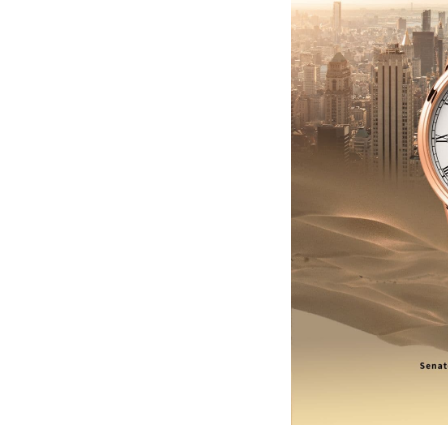
长沙市芙蓉区定王台街道建湘路393
郑州市二七区铭功路10号华润大厦写字
太原市迎泽区解放路15号亨得利名
沈阳市沈河区中街路137号亨得利名
沈阳市沈河区中街路83号亨得利名
乌鲁木齐市天山区红山路26号时代广场
温州市鹿城区锦绣路1067号置信广场
哈尔滨市道里区友谊西路600号富力中
大连市中山区人民路15号国际金融大
佛山市禅城区季华五路57号万科金融中
东莞市东城街道鸿福东路1号民盈国贸
无锡市梁溪区人民中路139号恒隆广场
南通市崇川区工农路57号圆融广场写字
苏州市苏州工业园区星港街199号苏州
武汉市江汉区解放大道686号世界贸易
南宁市青秀区金湖路59号地王大厦12