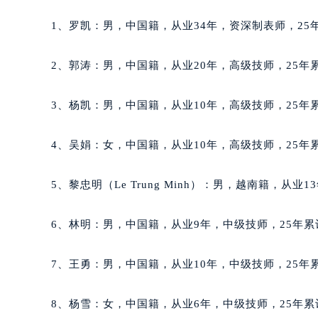
黑龙江省鹤岗市向阳区红军路格拉苏
1、罗凯：男，中国籍，从业34年，资深制表师，25年
黑龙江省黑河市爱辉区中央街格拉苏
黑龙江省鸡西市鸡冠区红军路格拉苏
2、郭涛：男，中国籍，从业20年，高级技师，25年累
黑龙江省佳木斯市向阳区长安路格拉
黑龙江省牡丹江市东安区太平路格拉
3、杨凯：男，中国籍，从业10年，高级技师，25年累
黑龙江省七台河市桃山区大同街格拉
黑龙江省齐齐哈尔市龙沙区龙华路格
4、吴娟：女，中国籍，从业10年，高级技师，25年累
黑龙江省双鸭山市尖山区新兴大街格
黑龙江省绥化市北林区新华街与康庄
5、黎忠明（Le Trung Minh）：男，越南籍，从业
黑龙江省伊春市伊美区通河路格拉苏
吉林省白城市洮北区明仁南街格拉苏
6、林明：男，中国籍，从业9年，中级技师，25年累
吉林省白山市浑江区浑江大街格拉苏
吉林省吉林市船营区河南街格拉苏蒂
7、王勇：男，中国籍，从业10年，中级技师，25年累
吉林省辽源市龙山区人民大街格拉苏
吉林省梅河口市新华街道梅河大街格
8、杨雪：女，中国籍，从业6年，中级技师，25年累
吉林省四平市铁东区紫气大路与南九