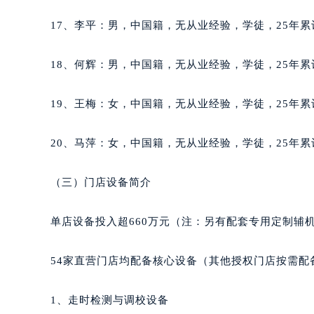
辽宁省沈阳市沈河区中街路83号亨
17、李平：男，中国籍，无从业经验，学徒，25年累
北京市朝阳区建国门外大街甲6号华熙
北京市东城区东长安街1号王府井东方
18、何辉：男，中国籍，无从业经验，学徒，25年累
河北省保定市竞秀区朝阳北大街北国
内蒙古自治区阿拉善盟市左旗土尔扈
19、王梅：女，中国籍，无从业经验，学徒，25年累
内蒙古自治区巴彦淖尔市临河区新华
内蒙古自治区包头市青山区幸福路甲
20、马萍：女，中国籍，无从业经验，学徒，25年累
内蒙古自治区赤峰市红山区哈达街格
内蒙古自治区鄂尔多斯市东胜区伊金
（三）门店设备简介
内蒙古自治区呼伦贝尔市海拉尔区中
内蒙古自治区通辽市科尔沁区明仁大
单店设备投入超660万元（注：另有配套专用定制辅
内蒙古自治区乌海市海勃湾区人民南
内蒙古自治区乌兰察布市集宁区恩和
54家直营门店均配备核心设备（其他授权门店按需配
内蒙古自治区锡林郭勒盟市锡林浩特
内蒙古自治区兴安盟市乌兰浩特市兴
1、走时检测与调校设备
山西省大同市平城区迎宾街格拉苏蒂