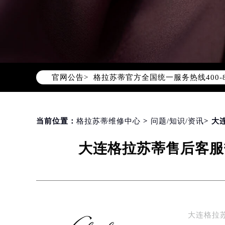
2026年8月格拉苏蒂中国区售后服
2026年8月格拉苏蒂全国官方售后客户服
格拉苏蒂官方全国统一服务热线400-
官网公告>
2026年8月格拉苏蒂售后服务中心最
北京市朝阳区建国门外大街甲6号华熙
北京市东城区东长安街1号东方广场写
当前位置：
格拉苏蒂维修中心
>
问题/知识/资讯
> 
天津市和平区赤峰道136号天津国际金
上海市徐汇区虹桥路3号港汇中心写字楼
大连格拉苏蒂售后客服
上海市黄浦区南京东路299号宏伊国
南京市秦淮区中山南路1号（新街口）
常州市新北区龙锦路1590号现代传媒
徐州市鼓楼区淮海东路29号苏宁广场I
扬州市邗江区国展路29号星耀天地写字
大连格拉苏
盐城市盐都区世纪大道5号盐城金融城写