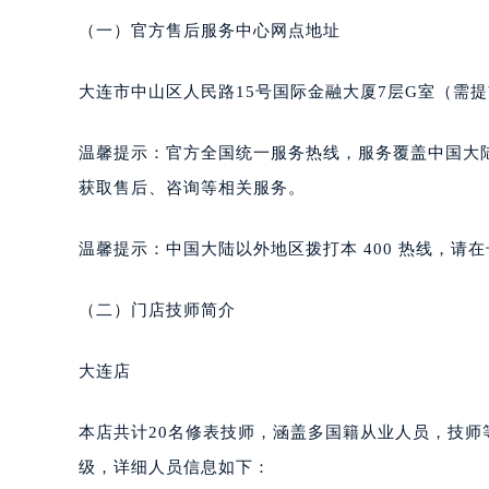
合肥市蜀山区潜山路111号万象城华润
（一）官方售后服务中心网点地址
泉州市丰泽区宝洲路729号浦西万达中
青岛市南区山东路6号华润大厦B座2
大连市中山区人民路15号国际金融大厦7层G室（需
烟台市芝罘区胜利路139号万达金融中
长春市朝阳区西安大路727号中银大厦
温馨提示：官方全国统一服务热线，服务覆盖中国大
贵阳市南明区都司高架桥路33号亨特
获取售后、咨询等相关服务。
昆明市盘龙区北京路928号同德昆明
石家庄市长安区中山东路39号勒泰中
温馨提示：中国大陆以外地区拨打本 400 热线，请在号
西安市碑林区南关正街88号华侨城长
海口市龙华区金贸东路5号海口华润大厦
（二）门店技师简介
唐山市路南区新华东道100号万达广场
台州市椒江区东海大道1800号腾达中
大连店
内蒙古自治区呼和浩特市玉泉区大学西
甘肃省兰州市七里河区西津西路16号兰
本店共计20名修表技师，涵盖多国籍从业人员，技
重庆市解放碑渝中区民权路28号英利
级，详细人员信息如下：
黑龙江省大庆市萨尔图区会战大街格