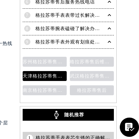
6
格拉苏蒂售后服务热线电话
7
格拉苏蒂手表表带过长解决方法（轻松调整佩戴舒适度指南）
8
格拉苏蒂腕表磕碰了解决办法汇总（日常保养与修复技巧）
9
格拉苏蒂手表外观有划痕处理方法详解（轻松修复爱表的小技巧）
一热线
苏州格拉苏蒂售后维修保养价目表
格拉苏蒂售后维修保养价目表
天津格拉苏蒂售后维修保养费用价目表
武汉格拉苏蒂售后维修保养费用
南京格拉苏蒂售后维修保养费用说明
格拉苏蒂售后
提前预约）
随机推荐
个层

1
格拉苏蒂手表表芯生锈的正确解决办法是什么？