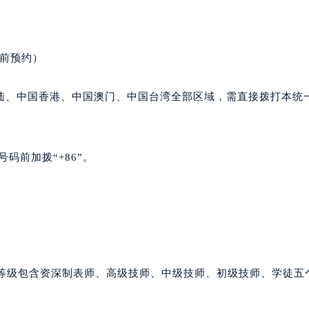
大厦B座12楼03室（需提前预约）
心写字楼A座7楼709室（需提前预约）
2层04室（需提前预约）
提前预约）
心A座907室（需提前预约）
A座(旺进大厦)18层09室（需提前预约）
陆、中国香港、中国澳门、中国台湾全部区域，需直接拨打本统
国际金融中心14楼14D（需提前预约）
广场写字楼10层06室（需提前预约）
心写字楼B座13层07室（需提前预约）
码前加拨“+86”。
安国际中心E座6楼10室（需提前预约）
B座17层1707室（需提前预约）
写字楼A座10层1002室（需提前预约）
心东1幢20楼2002室（需提前预约）
街70号华润万象城写字楼（鄂尔多斯大厦）23层2326室（需
州中心写字楼21层2102室（需提前预约）
师等级包含资深制表师、高级技师、中级技师、初级技师、学徒五
国际金融中心写字楼20层01室（需提前预约）
拉苏蒂售后服务中心（需提前预约）