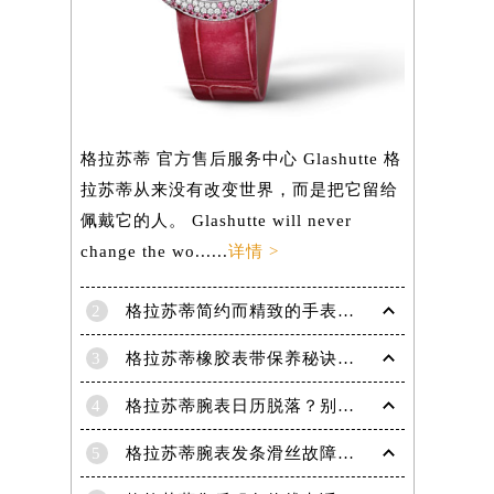
）
格拉苏蒂 官方售后服务中心 Glashutte 格
拉苏蒂从来没有改变世界，而是把它留给
佩戴它的人。 Glashutte will never
change the wo......
详情 >
2
格拉苏蒂简约而精致的手表，Lady Serenade Karree腕表
3
格拉苏蒂橡胶表带保养秘诀：守护彩虹色彩，拒绝老化
4
格拉苏蒂腕表日历脱落？别急，这里有解决妙招
5
格拉苏蒂腕表发条滑丝故障？专业修复技巧大揭秘