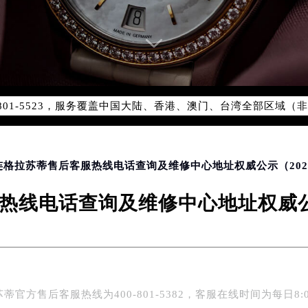
务网络优化升级公告
务热线：400-801-5523
801-5523，服务覆盖中国大陆、香港、澳门、台湾全部区域（非大
新网点地址：
国际中心写字楼D座11层1102室（北京总部）（需提前预约）
字楼W3座6层602室（需提前预约）
大连格拉苏蒂售后客服热线电话查询及维修中心地址权威公示（202
融中心写字楼26层2603室（需提前预约）
2座37层3705室（需提前预约）
热线电话查询及维修中心地址权威公示
际广场写字楼8层806室（需提前预约）
南京中心写字楼22层C1-1室（需提前预约）
中心写字楼5号楼10层1008室（需提前预约）
FC国际金融中心写字楼35层3508室（需提前预约）
楼1号楼18层1803室（需提前预约）
蒂官方售后客服热线为400-801-5382，客服在线时间为每日8:0
字楼1号楼16层1604室（需提前预约）