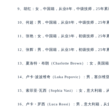
吉林省松原市宁江区五环大街格拉苏
9、胡红：女，中国籍，从业8年，中级技师，25年累
吉林省通化市东昌区环通乡江南大街
吉林省延边市延吉市解放路格拉苏蒂
10、何超：男，中国籍，从业8年，中级技师，25年累
辽宁省鞍山市铁东区站前街格拉苏蒂
辽宁省本溪市平山区胜利路格拉苏蒂
11、张艳：女，中国籍，从业3年，初级技师，25年累
辽宁省朝阳市双塔区新华路格拉苏蒂
辽宁省丹东市振兴区七经街格拉苏蒂
12、张辉：男，中国籍，从业3年，初级技师，25年累
辽宁省抚顺市新抚区东一路格拉苏蒂
辽宁省阜新市海州区解放大街格拉苏
13、夏洛特・布朗（Charlotte Brown）：女，
辽宁省葫芦岛市连山区中央路格拉苏
辽宁省锦州市古塔区中央大街格拉苏
14、卢卡·波波维奇（Luka Popovic）：男，塞
辽宁省辽阳市白塔区新运大街格拉苏
辽宁省盘锦市兴隆台区石油大街格拉
15、索菲亚·瓦西（Sophia Vasi）：女，意大利籍
辽宁省铁岭市银州区南马路格拉苏蒂
辽宁省营口市站前区市府路与渤海大
16、卢卡・罗西（Luca Rossi）：男，意大利籍，
辽宁省沈阳市沈河区中街路137号亨