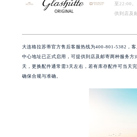
至22:0
泰州市海陵区永定东路399号置地商
供到店及
宁波市江北区大闸南路500号来福士广
杭州市上城区钱江路1366号华润大厦
…
金华市金东区东市南街777号金华万达
绍兴市越城区胜利东路379号世茂天
大连格拉苏蒂官方售后客服热线为400-801-5382，
嘉兴市南湖区广益路705号嘉兴世界贸
中心地址已正式启用，可提供到店及邮寄两种服务方
南昌市红谷滩新区红谷中大道998号
济南市历下区经十路11111号华润中
天，更换配件通常需3天左右，若有库存配件可当天完
广州市天河区天河路230号万菱汇国
确保合规与准确。
广州市越秀区环市东路371-375号
深圳市罗湖区深南东路5001号华润大
惠州市惠城区江北文昌一路7号华贸大
厦门市思明区湖滨东路95号华润大厦写
福州市鼓楼区五四路128-1号恒力城
成都市锦江区人民东路6号SAC东原中
重庆市江北区观音桥步行街2号融恒时