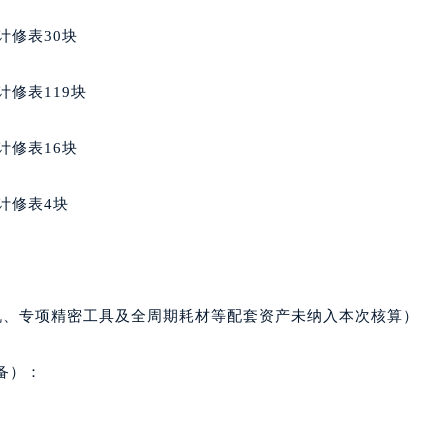
得利名表维修授权店1楼格拉苏蒂售后服务中心（需提前预约）
计修表30块
国际中心D座11层1102室格拉苏蒂售后服务中心（北京总部）
广场W3座6层602室格拉苏蒂售后服务中心（需提前预约）
计修表119块
先天下格拉苏蒂售后服务中心（需提前预约）
特大街格拉苏蒂售后服务中心（需提前预约）
计修表16块
街格拉苏蒂售后服务中心（需提前预约）
3号王府井百货名表维修格拉苏蒂售后服务中心（需提前预约）
计修表4块
拉苏蒂售后服务中心（需提前预约）
霍洛街格拉苏蒂售后服务中心（需提前预约）
央街格拉苏蒂售后服务中心（需提前预约）
街格拉苏蒂售后服务中心（需提前预约）
机、专项精密工具及全周期耗材等配套资产未纳入本次核算）
路格拉苏蒂售后服务中心（需提前预约）
大街格拉苏蒂售后服务中心（需提前预约）
备）：
市光明街与额尔敦路交叉口格拉苏蒂售后服务中心（需提前预约
安大街格拉苏蒂售后服务中心（需提前预约）
售后服务中心（需提前预约）