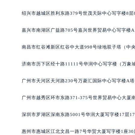
绍兴市越城区胜利东路379号世茂天际中心写字楼8层
嘉兴市南湖区广益路705号嘉兴世界贸易中心写字楼A座
南昌市红谷滩新区红谷中大道998号绿地双子塔（中央
济南市历下区经十路11111号华润中心写字楼（万象城
广州市天河区天河路230号万菱汇国际中心写字楼A塔
广州市越秀区环市东路371-375号世界贸易中心大厦
深圳市罗湖区深南东路5001号华润大厦写字楼17层1
惠州市惠城区江北文昌一路7号华贸大厦写字楼1座30