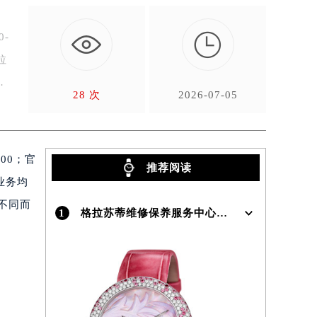

-
拉
28 次
2026-07-05
00；官
推荐阅读
业务均
不同而
1
格拉苏蒂维修保养服务中心介绍 | Glashutte