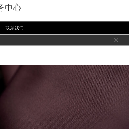
务中心
-content/themes/glashutte/header.php
on line
24
ent/themes/glashutte/header.php
on line
32
联系我们
