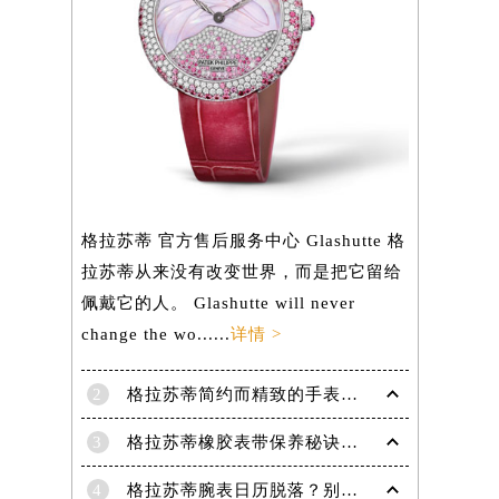
格拉苏蒂 官方售后服务中心 Glashutte 格
拉苏蒂从来没有改变世界，而是把它留给
佩戴它的人。 Glashutte will never
change the wo......
详情 >
2
格拉苏蒂简约而精致的手表，Lady Serenade Karree腕表
3
格拉苏蒂橡胶表带保养秘诀：守护彩虹色彩，拒绝老化
4
格拉苏蒂腕表日历脱落？别急，这里有解决妙招