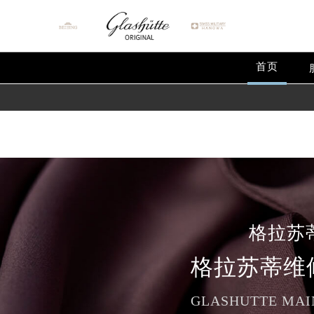
Warning
: extract() expects parameter 1 to be array, null give
Warning
: array_map(): Argument #2 should be an array in
/
首页
格拉苏
格拉苏蒂维
GLASHUTTE MAI