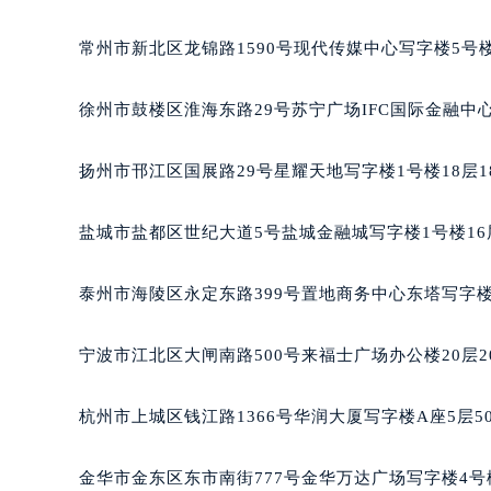
常州市新北区龙锦路1590号现代传媒中心写字楼5号楼
徐州市鼓楼区淮海东路29号苏宁广场IFC国际金融中心
扬州市邗江区国展路29号星耀天地写字楼1号楼18层1
盐城市盐都区世纪大道5号盐城金融城写字楼1号楼16
泰州市海陵区永定东路399号置地商务中心东塔写字楼
宁波市江北区大闸南路500号来福士广场办公楼20层2
杭州市上城区钱江路1366号华润大厦写字楼A座5层5
金华市金东区东市南街777号金华万达广场写字楼4号楼