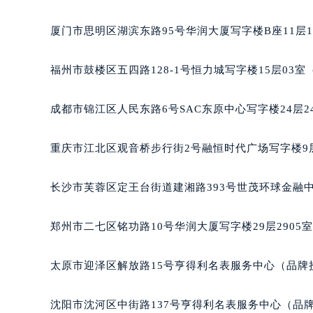
厦门市思明区湖滨东路95号华润大厦写字楼B座11层1
福州市鼓楼区五四路128-1号恒力城写字楼15层03
成都市锦江区人民东路6号SAC东原中心写字楼24层2
重庆市江北区观音桥步行街2号融恒时代广场写字楼9层
长沙市芙蓉区定王台街道建湘路393号世茂环球金融中
郑州市二七区铭功路10号华润大厦写字楼29层2905
太原市迎泽区解放路15号亨得利名表服务中心（品牌
沈阳市沈河区中街路137号亨得利名表服务中心（品