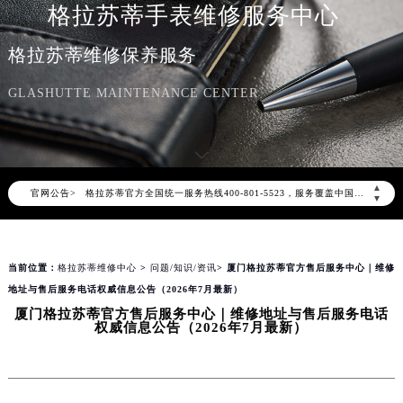
格拉苏蒂手表维修服务中心
格拉苏蒂维修保养服务
GLASHUTTE MAINTENANCE CENTER
2026年8月格拉苏蒂中国区售后服务网络优化升级公告
2026年8月格拉苏蒂全国官方售后客户服务热线：400-801-5523
格拉苏蒂官方全国统一服务热线400-801-5523，服务覆盖中国大陆、香港、澳门、台湾全部区域（非大陆需加拨“+86”）
▲
官网公告>
▼
2026年8月格拉苏蒂售后服务中心最新网点地址：
北京市朝阳区建国门外大街甲6号华熙国际中心写字楼D座11层1102室（北京总部）（需提前预约）
北京市东城区东长安街1号东方广场写字楼W3座6层602室（需提前预约）
当前位置：
格拉苏蒂维修中心
>
问题/知识/资讯
> 厦门格拉苏蒂官方售后服务中心｜维修
天津市和平区赤峰道136号天津国际金融中心写字楼26层2603室（需提前预约）
地址与售后服务电话权威信息公告（2026年7月最新）
上海市徐汇区虹桥路3号港汇中心写字楼2座37层3705室（需提前预约）
厦门格拉苏蒂官方售后服务中心｜维修地址与售后服务电话
权威信息公告（2026年7月最新）
上海市黄浦区南京东路299号宏伊国际广场写字楼8层806室（需提前预约）
南京市秦淮区中山南路1号（新街口）南京中心写字楼22层C1-1室（需提前预约）
常州市新北区龙锦路1590号现代传媒中心写字楼5号楼10层1008室（需提前预约）
徐州市鼓楼区淮海东路29号苏宁广场IFC国际金融中心写字楼35层3508室（需提前预约）