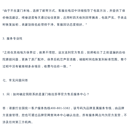
青海省海北藏族自治州海晏县将军路格拉苏蒂售后服务中心（需提前预约）
“由于不在厦门本地，选择了邮寄方式。客服在电话中详细指导了包装方法，并提供了保
青海省海东市乐都区滨河路格拉苏蒂售后服务中心（需提前预约）
价物流建议。维修进度每天通过短信更新，总用时四天收到回寄腕表，包装严实。手表走
青海省海南藏族自治州共和县青海湖大街格拉苏蒂售后服务中心（需提前预约）
时恢复如初，表蒙划痕也处理得干净。客服回访态度很好。”
青海省海西蒙古族藏族自治州德令哈市柴达木路格拉苏蒂售后服务中心（需提前预约）
3. 服务专业性
青海省黄南藏族自治州同仁市德合隆路格拉苏蒂售后服务中心（需提前预约）
青海省西宁市城西区海湖新区西关大道格拉苏蒂售后服务中心（需提前预约）
“之前在其他地方保养过，效果不理想。这次送到官方售后，技师检出了之前遗漏的自动
青海省玉树藏族自治州结古镇胜利路格拉苏蒂售后服务中心（需提前预约）
陀磨损问题，更换了原厂配件。保养后机芯声音清脆，储能时间也恢复到标准范围。整个
陕西省安康市汉滨区金州路格拉苏蒂售后服务中心（需提前预约）
过程中没有被推销多余项目，收费与估价一致。”
陕西省宝鸡市渭滨区经二路格拉苏蒂售后服务中心（需提前预约）
七、常见问题问答
陕西省汉中市汉台区北大街格拉苏蒂售后服务中心（需提前预约）
陕西省商洛市商州区州城街格拉苏蒂售后服务中心（需提前预约）
1. 问：如何确定我联系的是厦门格拉苏蒂官方售后服务中心？
陕西省铜川市王益区红旗街格拉苏蒂售后服务中心（需提前预约）
陕西省渭南市临渭区东风大街格拉苏蒂售后服务中心（需提前预约）
答：请拨打全国统一客户服务热线400-801-5382，该号码为品牌直属服务专线，由品牌
陕西省咸阳市秦都区沣西新城统一西路与白马河路交汇处格拉苏蒂售后服务中心（需提前预约）
方直接管理。您也可通过品牌官网查询本中心确认信息。所有服务网点均为官方直营，不
陕西省延安市宝塔区中心街格拉苏蒂售后服务中心（需提前预约）
涉及任何第三方机构。
陕西省榆林市榆阳区长兴路格拉苏蒂售后服务中心（需提前预约）