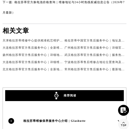
下一篇:
格拉苏蒂官方换电池价格查询｜维修地址与24小时热线权威信息公告（2026年7
四川省凉山州市西昌市大巷口下街格拉苏蒂售后服务中心（需提前预约）
月最新）
四川省泸州市江阳区治平路格拉苏蒂售后服务中心（需提前预约）
四川省眉山市东坡区三苏路格拉苏蒂售后服务中心（需提前预约）
相关文章
四川省绵阳市涪城区翠花街格拉苏蒂售后服务中心（需提前预约）
四川省南充市高坪区江东大道格拉苏蒂售后服务中心（需提前预约）
天津格拉苏蒂维修中心提供精准机芯维护与售后保障权威公示（2026年7月最新）
格拉苏蒂中国官方售后服务中心｜地址及官方联系电话权威信息通知（2026年7月更新）
大连格拉苏蒂官方售后服务中心｜全新维修地址和客服热线权威信息公告（2026年7月最新）
广州格拉苏蒂官方售后服务中心｜详细官方热线及维修地址权威信息公告（2026年7月最新）
四川省内江市东兴区汉安大道格拉苏蒂售后服务中心（需提前预约）
扬州格拉苏蒂官方售后服务中心｜详细地址与24小时客服热线权威信息公告（2026年7月最新）
武汉格拉苏蒂官方售后服务中心｜服务热线及全部网点地址权威信息公告（2026年7月最新）
四川省攀枝花市东区三线大道北段格拉苏蒂售后服务中心（需提前预约）
大连格拉苏蒂官方售后服务中心｜详细维修地址与官方电话权威信息公告（2026年7月最新）
宁波格拉苏蒂售后维修点地址位置查询及保养服务指引权威公示（2026年7月最新）
四川省遂宁市船山区香林南路格拉苏蒂售后服务中心（需提前预约）
北京格拉苏蒂官方售后服务中心｜全新地址与官方电话权威信息公告（2026年7月最新）
常州格拉苏蒂官方售后服务中心｜最新地址与客服热线权威信息公告（2026年7月最新）
四川省雅安市雨城区熊猫大道格拉苏蒂售后服务中心（需提前预约）
四川省宜宾市翠屏区长翠路格拉苏蒂售后服务中心（需提前预约）
四川省资阳市雁江区滨江大道一段与和平南路格拉苏蒂售后服务中心（需提前预约）
推荐阅读
四川省自贡市自流井区华商北路格拉苏蒂售后服务中心（需提前预约）
西藏自治区阿里地区噶尔县北京西路格拉苏蒂售后服务中心（需提前预约）

西藏自治区昌都市卡若区昌都西路格拉苏蒂售后服务中心（需提前预约）
西藏自治区拉萨市城关区北京中路格拉苏蒂售后服务中心（需提前预约）
1
格拉苏蒂维修保养服务中心介绍 | Glashutte

西藏自治区林芝市巴宜区广东路格拉苏蒂售后服务中心（需提前预约）