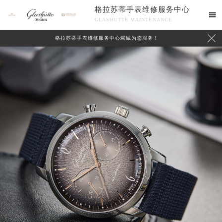
格拉苏蒂手表维修服务中心

GLASHUTTE MAINTENANCE

格拉苏蒂手表维修服务中心竭诚为您服务！
中心介绍
联系我们