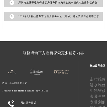
4
深圳格拉苏蒂维修保养客户服务网点为您的腕表提供专业保养权威公示（2026年7月最新）
海南省海口市龙华区金贸东路5号海口华润大厦B座17层1707室格拉苏蒂售后服务中心（需提前预约）
河北省唐山市路南区新华东道100号万达广场写字楼A座10层1002室格拉苏蒂售后服务中心（需提前预约）
5
2026年7月格拉苏蒂官方售后服务中心（维修）迁址及保养点新增公示
台州市椒江区东海大道1800号腾达中心东1幢20楼2002室格拉苏蒂售后服务中心（需提前预约）
呼和浩特市玉泉区大学西街70号华润万象城写字楼（鄂尔多斯大厦）23层2326室格拉苏蒂售后服务中心（需提前预约）
兰州市七里河区西津西路16号兰州中心写字楼21层2102室格拉苏蒂售后服务中心（需提前预约）
重庆市解放碑渝中区民权路28号英利国际金融中心写字楼20层01室格拉苏蒂售后服务中心（需提前预约）
节假日正常营业！
轻轻滑动下方栏目探索更多精彩内容
格拉苏蒂全面
走时维修
传承165年的制表工艺
进水维修
生锈维修
Tradition tabulation technology in 165
表带生锈
表带划痕

网点服务热线