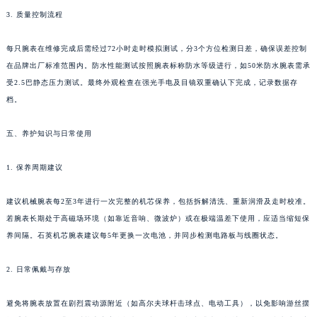
3. 质量控制流程
湖南省郴州市北湖区国庆北路格拉苏蒂售后服务中心（需提前预约）
湖南省衡阳市雁峰区解放路格拉苏蒂售后服务中心（需提前预约）
每只腕表在维修完成后需经过72小时走时模拟测试，分3个方位检测日差，确保误差控制
湖南省怀化市鹤城区迎丰中路格拉苏蒂售后服务中心（需提前预约）
在品牌出厂标准范围内。防水性能测试按照腕表标称防水等级进行，如50米防水腕表需承
湖南省娄底市娄星区长青街格拉苏蒂售后服务中心（需提前预约）
受2.5巴静态压力测试。最终外观检查在强光手电及目镜双重确认下完成，记录数据存
湖南省邵阳市双清区东风路格拉苏蒂售后服务中心（需提前预约）
档。
湖南省湘潭市雨湖区莲城大道格拉苏蒂售后服务中心（需提前预约）
五、养护知识与日常使用
湖南省益阳市赫山区桃花仑路格拉苏蒂售后服务中心（需提前预约）
湖南省永州市冷水滩区永州大道与中兴路交叉口格拉苏蒂售后服务中心（需提前预约）
1. 保养周期建议
湖南省岳阳市岳阳楼区东茅岭路格拉苏蒂售后服务中心（需提前预约）
湖南省张家界市永定区解放路格拉苏蒂售后服务中心（需提前预约）
建议机械腕表每2至3年进行一次完整的机芯保养，包括拆解清洗、重新润滑及走时校准。
湖南省长沙市芙蓉区建湘路393号世茂环球金融中心写字楼10层1013室格拉苏蒂售后服务中心（需提前预约）
若腕表长期处于高磁场环境（如靠近音响、微波炉）或在极端温差下使用，应适当缩短保
养间隔。石英机芯腕表建议每5年更换一次电池，并同步检测电路板与线圈状态。
湖南省株洲市芦淞区建设南路格拉苏蒂售后服务中心（需提前预约）
甘肃省白银市白银区北京路格拉苏蒂售后服务中心（需提前预约）
2. 日常佩戴与存放
甘肃省定西市安定区解放路格拉苏蒂售后服务中心（需提前预约）
甘肃省敦煌市沙州镇阳关中路格拉苏蒂售后服务中心（需提前预约）
避免将腕表放置在剧烈震动源附近（如高尔夫球杆击球点、电动工具），以免影响游丝摆
甘肃省合作市人民街格拉苏蒂售后服务中心（需提前预约）