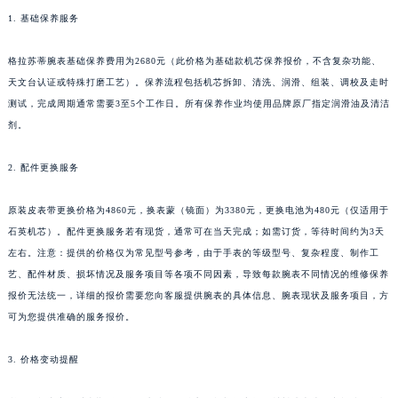
1. 基础保养服务
广西壮族自治区贺州市八步区城东街道灵峰南路格拉苏蒂售后服务中心（需提前预约）
广西壮族自治区来宾市兴宾区桂中大道格拉苏蒂售后服务中心（需提前预约）
格拉苏蒂腕表基础保养费用为2680元（此价格为基础款机芯保养报价，不含复杂功能、
广西壮族自治区柳州市城中区中山中路格拉苏蒂售后服务中心（需提前预约）
天文台认证或特殊打磨工艺）。保养流程包括机芯拆卸、清洗、润滑、组装、调校及走时
广西壮族自治区钦州市钦南区金海湾东大街格拉苏蒂售后服务中心（需提前预约）
测试，完成周期通常需要3至5个工作日。所有保养作业均使用品牌原厂指定润滑油及清洁
广西壮族自治区梧州市万秀区龙湖镇高旺路格拉苏蒂售后服务中心（需提前预约）
剂。
广西壮族自治区玉林市玉州区金玉路格拉苏蒂售后服务中心（需提前预约）
2. 配件更换服务
海南省儋州市儋州市那大镇兰洋北路格拉苏蒂售后服务中心（需提前预约）
海南省东方市八所镇解放西路格拉苏蒂售后服务中心（需提前预约）
原装皮表带更换价格为4860元，换表蒙（镜面）为3380元，更换电池为480元（仅适用于
海南省琼海市嘉积镇东风路格拉苏蒂售后服务中心（需提前预约）
石英机芯）。配件更换服务若有现货，通常可在当天完成；如需订货，等待时间约为3天
海南省三沙市西沙区西沙群岛永兴岛北京路格拉苏蒂售后服务中心（需提前预约）
左右。注意：提供的价格仅为常见型号参考，由于手表的等级型号、复杂程度、制作工
海南省三亚市吉阳区迎宾路格拉苏蒂售后服务中心（需提前预约）
艺、配件材质、损坏情况及服务项目等各项不同因素，导致每款腕表不同情况的维修保养
报价无法统一，详细的报价需要您向客服提供腕表的具体信息、腕表现状及服务项目，方
海南省万宁市万城镇解放路格拉苏蒂售后服务中心（需提前预约）
可为您提供准确的服务报价。
海南省文昌市文城镇教育东路格拉苏蒂售后服务中心（需提前预约）
海南省五指山市通什镇三月三大道格拉苏蒂售后服务中心（需提前预约）
3. 价格变动提醒
香港特别行政区尖沙咀区油尖旺区广东道格拉苏蒂售后服务中心（需提前预约）
香港特别行政区金钟区中西区金钟道格拉苏蒂售后服务中心（需提前预约）