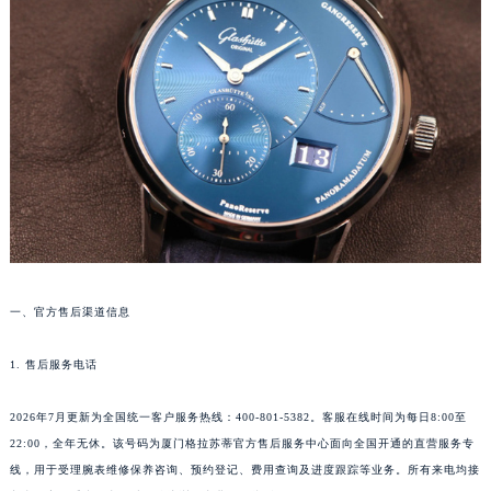
成都市锦江区人民东路6号SAC东原中心写字楼24层2406B室（需提前预约）
重庆市江北区观音桥步行街2号融恒时代广场写字楼9层902室（需提前预约）
长沙市芙蓉区定王台街道建湘路393号世茂环球金融中心写字楼（芙蓉广场）10层13室（需提前预约）
郑州市二七区铭功路10号华润大厦写字楼29层2905室（需提前预约）
太原市迎泽区解放路15号亨得利名表服务中心（品牌授权店）3层整层（需提前预约）
沈阳市沈河区中街路137号亨得利名表服务中心（品牌授权店）1层整层（需提前预约）
沈阳市沈河区中街路83号亨得利名表服务中心（品牌授权店）1层整层（需提前预约）
乌鲁木齐市天山区红山路26号时代广场（CCMALL）C座17层17-B（需提前预约）
温州市鹿城区锦绣路1067号置信广场10层1015室（需提前预约）
哈尔滨市道里区友谊西路600号富力中心T2座写字楼29层03室（需提前预约）
一、官方售后渠道信息
大连市中山区人民路15号国际金融大厦7层G室（需提前预约）
1. 售后服务电话
佛山市禅城区季华五路57号万科金融中心C座12层1205室（需提前预约）
东莞市东城街道鸿福东路1号民盈国贸中心T1写字楼9层907室（需提前预约）
2026年7月更新为全国统一客户服务热线：400-801-5382。客服在线时间为每日8:00至
无锡市梁溪区人民中路139号恒隆广场写字楼1座11层1104室（需提前预约）
22:00，全年无休。该号码为厦门格拉苏蒂官方售后服务中心面向全国开通的直营服务专
南通市崇川区工农路57号圆融广场写字楼16层1603室（需提前预约）
线，用于受理腕表维修保养咨询、预约登记、费用查询及进度跟踪等业务。所有来电均接
苏州市苏州工业园区星港街199号苏州中心办公楼C座22层08室（需提前预约）