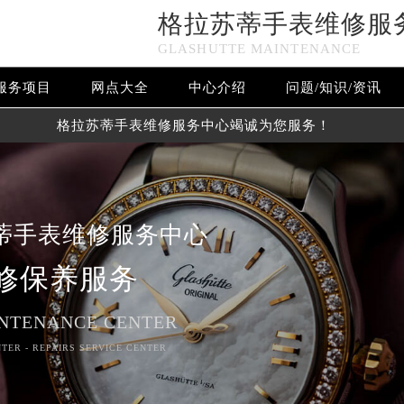
格拉苏蒂手表维修服
GLASHUTTE MAINTENANCE
服务项目
网点大全
中心介绍
问题/知识/资讯
格拉苏蒂手表维修服务中心竭诚为您服务！
蒂手表维修服务中心
修保养服务
NTENANCE CENTER
TER - REPAIRS SERVICE CENTER