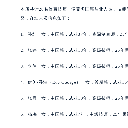
重庆市解放碑渝中区民权路28号英利
黑龙江省大庆市萨尔图区会战大街格
本店共计20名修表技师，涵盖多国籍从业人员，技
黑龙江省鹤岗市向阳区红军路格拉苏
级，详细人员信息如下：
黑龙江省黑河市爱辉区中央街格拉苏
黑龙江省鸡西市鸡冠区红军路格拉苏
1、孙红：女，中国籍，从业37年，资深制表师，25年
黑龙江省佳木斯市向阳区长安路格拉
黑龙江省牡丹江市东安区太平路格拉
2、张静：女，中国籍，从业18年，高级技师，25年累
黑龙江省七台河市桃山区大同街格拉
黑龙江省齐齐哈尔市龙沙区龙华路格
3、李萍：女，中国籍，从业17年，高级技师，25年累
黑龙江省双鸭山市尖山区新兴大街格
黑龙江省绥化市北林区新华街与康庄
4、伊芙·乔治（Eve George）：女，希腊籍，从业
黑龙江省伊春市伊美区通河路格拉苏
吉林省白城市洮北区明仁南街格拉苏
5、张霞：女，中国籍，从业10年，高级技师，25年累
吉林省白山市浑江区浑江大街格拉苏
吉林省吉林市船营区河南街格拉苏蒂
6、杨梅：女，中国籍，从业7年，中级技师，25年累
吉林省辽源市龙山区人民大街格拉苏