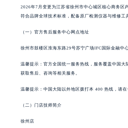
武汉市江汉区解放大道686号世界贸易
2026年7月变更为江苏省徐州市中心城区核心商务
南宁市青秀区金湖路59号地王大厦12
符合品牌全球技术标准，配备原厂检测仪器与维修工
合肥市蜀山区潜山路111号万象城华润
泉州市丰泽区宝洲路729号浦西万达中
（一）官方售后服务中心网点地址
青岛市南区山东路6号华润大厦B座2
烟台市芝罘区胜利路139号万达金融中
徐州市鼓楼区淮海东路29号苏宁广场IFC国际金融中心
长春市朝阳区西安大路727号中银大厦
贵阳市南明区都司高架桥路33号亨特
温馨提示：官方全国统一服务热线，服务覆盖中国大
昆明市盘龙区北京路928号同德昆明
石家庄市长安区中山东路39号勒泰中
获取售后、咨询等相关服务。
西安市碑林区南关正街88号华侨城长
海口市龙华区金贸东路5号海口华润大厦
温馨提示：中国大陆以外地区拨打本 400 热线，请在号
唐山市路南区新华东道100号万达广场
台州市椒江区东海大道1800号腾达中
（二）门店技师简介
内蒙古自治区呼和浩特市玉泉区大学西
甘肃省兰州市七里河区西津西路16号兰
徐州店