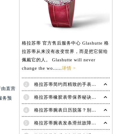
）
格拉苏蒂 官方售后服务中心 Glashutte 格
拉苏蒂从来没有改变世界，而是把它留给
佩戴它的人。 Glashutte will never
change the wo......
详情 >
2
格拉苏蒂简约而精致的手表，Lady Serenade Karree腕表
听由直营
3
格拉苏蒂橡胶表带保养秘诀：守护彩虹色彩，拒绝老化
服务预
4
格拉苏蒂腕表日历脱落？别急，这里有解决妙招
5
格拉苏蒂腕表发条滑丝故障？专业修复技巧大揭秘