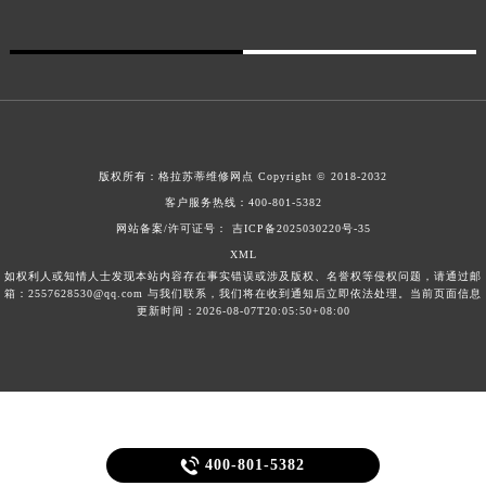
广东省佛山市禅城区季华五路57号万科金融中心C座12层1205室格拉苏蒂售后服务中心（需提前预约）
广东省东莞市东城街道鸿福东路1号民盈国贸中心T1写字楼9层907室格拉苏蒂售后服务中心（需提前预约）
江苏省无锡市梁溪区人民中路139号恒隆广场写字楼1座11层1104室格拉苏蒂售后服务中心（需提前预约）
江苏省南通市崇川区工农路57号圆融广场写字楼16层1603室格拉苏蒂售后服务中心（需提前预约）
江苏省苏州市苏州工业园区 星港街199号苏州中心办公楼C座22层08室格拉苏蒂售后服务中心（需提前预约）
湖北省武汉市江汉区解放大道686号世界贸易大厦38层09室格拉苏蒂售后服务中心（需提前预约）
版权所有：
格拉苏蒂维修网点
Copyright © 2018-2032
客户服务热线：
400-801-5382
广西省南宁市青秀区金湖路59号地王大厦12楼1224室格拉苏蒂售后服务中心（需提前预约）
网站备案/许可证号： 吉ICP备2025030220号-35
安徽省合肥市蜀山区潜山路111号万象城华润大厦B座12楼03室格拉苏蒂售后服务中心（需提前预约）
XML
福建省泉州市丰泽区宝洲路729号浦西万达中心写字楼A座7楼709室格拉苏蒂售后服务中心（需提前预约）
如权利人或知情人士发现本站内容存在事实错误或涉及版权、名誉权等侵权问题，请通过邮
箱：2557628530@qq.com 与我们联系，我们将在收到通知后立即依法处理。当前页面信息
山东省青岛市南区山东路6号华润大厦B座22层04室格拉苏蒂售后服务中心（需提前预约）
更新时间：2026-08-07T20:05:50+08:00
山东省烟台市芝罘区胜利路139号万达金融中心A座907室格拉苏蒂售后服务中心（需提前预约）
吉林省长春市朝阳区西安大路727号中银大厦A座(旺进大厦)18层09室格拉苏蒂售后服务中心（需提前预约）
贵州省贵阳市南明区都司高架桥路33号亨特国际金融中心14楼14D格拉苏蒂售后服务中心（需提前预约）
云南省昆明市盘龙区北京路928号同德昆明广场写字楼10层06室格拉苏蒂售后服务中心（需提前预约）
河北省石家庄市长安区中山东路39号勒泰中心写字楼B座13层07室格拉苏蒂售后服务中心（需提前预约）

400-801-5382
陕西省西安市碑林区南关正街88号华侨城长安国际中心E座6楼10室格拉苏蒂售后服务中心（需提前预约）