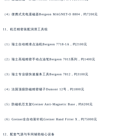
澳门特别行政区花地玛堂区关闸广场格拉苏蒂售后服务中心（需提前预约）
（4）便携式充电退磁器Bergeon MAGNET-O 8804，约7200元
澳门特别行政区花王堂区大三巴商圈格拉苏蒂售后服务中心（需提前预约）
澳门特别行政区嘉模堂区官也街格拉苏蒂售后服务中心（需提前预约）
11、机芯精密装配润滑工具组
澳门省路氹城市金光大道格拉苏蒂售后服务中心（需提前预约）
澳门特别行政区望德堂区塔石广场格拉苏蒂售后服务中心（需提前预约）
（1）瑞士自动精准点油机Bergeon 7718-1A，约2100元
福建省福州市鼓楼区五四路128-1号恒力城写字楼15层03室格拉苏蒂售后服务中心（需提前预约）
福建省厦门市思明区湖滨东路95号万象城华润大厦B座11层1104室格拉苏蒂售后服务中心（需提前预约）
（2）瑞士高端精密手动点油笔Bergeon 7013系列，约1400元
广东省潮州市潮安区新风路与潮汕路交汇处格拉苏蒂售后服务中心（需提前预约）
（3）瑞士专业级快速服务工具Bergeon 7812，约3100元
广东省广州市天河区天河路230号万菱汇国际中心A塔7层704室格拉苏蒂售后服务中心（需提前预约）
广东省广州市越秀区环市东路371-375号世界贸易中心大厦南塔15层1507室格拉苏蒂售后服务中心（需提前预约）
（4）法国顶级防磁精密镊子Dumont 12号，约1800元
广东省河源市源城区越王大道格拉苏蒂售后服务中心（需提前预约）
广东省惠州市惠城区江北文昌一路7号华贸大厦1座30层3005室格拉苏蒂售后服务中心（需提前预约）
（5）防磁机芯支架Greiner Anti-Magnetic Base，约6200元
广东省江门市蓬江区广场西路格拉苏蒂售后服务中心（需提前预约）
（6）Greiner全自动装针机Greiner Hand Fitter X，约75000元
广东省揭阳市榕城进贤门步行街格拉苏蒂售后服务中心（需提前预约）
广东省茂名市电白区水东街道迎宾大道格拉苏蒂售后服务中心（需提前预约）
12、配套气源与车间辅助核心设备
广东省梅州市梅江区金燕大道格拉苏蒂售后服务中心（需提前预约）