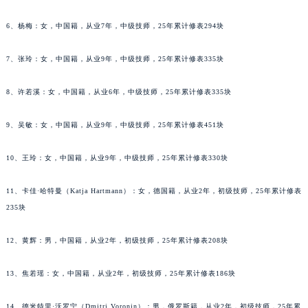
吉林省梅河口市新华街道梅河大街格拉苏蒂售后服务中心（需提前预约）
6、杨梅：女，中国籍，从业7年，中级技师，25年累计修表294块
吉林省四平市铁东区紫气大路与南九经街交汇处格拉苏蒂售后服务中心（需提前预约）
吉林省松原市宁江区五环大街格拉苏蒂售后服务中心（需提前预约）
7、张玲：女，中国籍，从业9年，中级技师，25年累计修表335块
吉林省通化市东昌区环通乡江南大街格拉苏蒂售后服务中心（需提前预约）
吉林省延边市延吉市解放路格拉苏蒂售后服务中心（需提前预约）
8、许若溪：女，中国籍，从业6年，中级技师，25年累计修表335块
辽宁省鞍山市铁东区站前街格拉苏蒂售后服务中心（需提前预约）
9、吴敏：女，中国籍，从业9年，中级技师，25年累计修表451块
辽宁省本溪市平山区胜利路格拉苏蒂售后服务中心（需提前预约）
辽宁省朝阳市双塔区新华路格拉苏蒂售后服务中心（需提前预约）
10、王玲：女，中国籍，从业9年，中级技师，25年累计修表330块
辽宁省丹东市振兴区七经街格拉苏蒂售后服务中心（需提前预约）
辽宁省抚顺市新抚区东一路格拉苏蒂售后服务中心（需提前预约）
11、卡佳·哈特曼（Katja Hartmann）：女，德国籍，从业2年，初级技师，25年累计修表
辽宁省阜新市海州区解放大街格拉苏蒂售后服务中心（需提前预约）
235块
辽宁省葫芦岛市连山区中央路格拉苏蒂售后服务中心（需提前预约）
12、黄辉：男，中国籍，从业2年，初级技师，25年累计修表208块
辽宁省锦州市古塔区中央大街格拉苏蒂售后服务中心（需提前预约）
辽宁省辽阳市白塔区新运大街格拉苏蒂售后服务中心（需提前预约）
13、焦若瑶：女，中国籍，从业2年，初级技师，25年累计修表186块
辽宁省盘锦市兴隆台区石油大街格拉苏蒂售后服务中心（需提前预约）
辽宁省铁岭市银州区南马路格拉苏蒂售后服务中心（需提前预约）
14、德米特里·沃罗宁（Dmitri Voronin）：男，俄罗斯籍，从业2年，初级技师，25年累