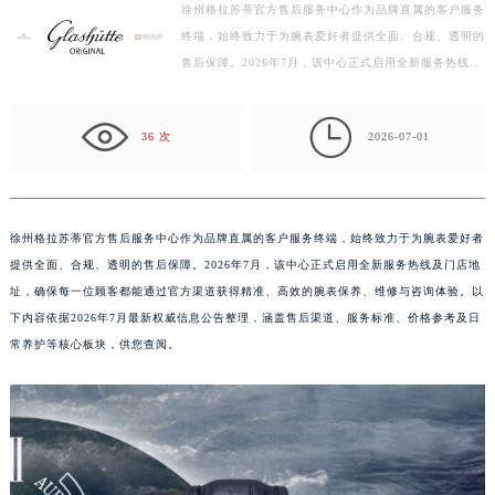
徐州格拉苏蒂官方售后服务中心作为品牌直属的客户服务
扬州市邗江区国展路29号星耀天地写字楼1号楼18层1803室（需提前预约）
终端，始终致力于为腕表爱好者提供全面、合规、透明的
盐城市盐都区世纪大道5号盐城金融城写字楼1号楼16层1604室（需提前预约）
售后保障。2026年7月，该中心正式启用全新服务热线及
泰州市海陵区永定东路399号置地商务中心东塔写字楼（华润万象城）17层1706室（需提前预约）
门店地址，确保每一位顾客都能通过官方渠道获得精准、
宁波市江北区大闸南路500号来福士广场办公楼20层2009室（需提前预约）
…

36 次
2026-07-01
杭州市上城区钱江路1366号华润大厦写字楼A座5层503-5室（需提前预约）
金华市金东区东市南街777号金华万达广场写字楼4号楼22层2209室（需提前预约）
绍兴市越城区胜利东路379号世茂天际中心写字楼8层805室（需提前预约）
嘉兴市南湖区广益路705号嘉兴世界贸易中心写字楼A座13层1304室（需提前预约）
徐州格拉苏蒂官方售后服务中心作为品牌直属的客户服务终端，始终致力于为腕表爱好者
提供全面、合规、透明的售后保障。2026年7月，该中心正式启用全新服务热线及门店地
南昌市红谷滩新区红谷中大道998号绿地双子塔（中央广场）A1座办公楼14层07室（需提前预约）
址，确保每一位顾客都能通过官方渠道获得精准、高效的腕表保养、维修与咨询体验。以
济南市历下区经十路11111号华润中心写字楼（万象城）15层1508室（需提前预约）
下内容依据2026年7月最新权威信息公告整理，涵盖售后渠道、服务标准、价格参考及日
广州市天河区天河路230号万菱汇国际中心写字楼A塔7层704室（需提前预约）
常养护等核心板块，供您查阅。
广州市越秀区环市东路371-375号世界贸易中心大厦南塔写字楼15层07室（需提前预约）
深圳市罗湖区深南东路5001号华润大厦写字楼17层1701室（需提前预约）
惠州市惠城区江北文昌一路7号华贸大厦写字楼1座30层05室（需提前预约）
厦门市思明区湖滨东路95号华润大厦写字楼B座11层1104室（需提前预约）
福州市鼓楼区五四路128-1号恒力城写字楼15层03室（需提前预约）