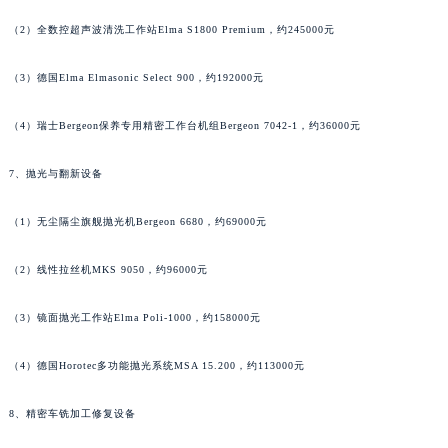
江西省九江市浔阳区浔阳路格拉苏蒂售后服务中心（需提前预约）
（2）全数控超声波清洗工作站Elma S1800 Premium，约245000元
江西省南昌市红谷滩新区红谷中大道998号绿地双子塔（中央广场）A1座办公楼14层1407室格拉苏蒂售后服务中心（需提前预约）
江西省萍乡市安源区萍安北大道与康庄路交叉口格拉苏蒂售后服务中心（需提前预约）
（3）德国Elma Elmasonic Select 900，约192000元
江西省上饶市信州区滨江西路格拉苏蒂售后服务中心（需提前预约）
（4）瑞士Bergeon保养专用精密工作台机组Bergeon 7042-1，约36000元
江西省新余市渝水区北湖西路格拉苏蒂售后服务中心（需提前预约）
江西省宜春市袁州区中山中路格拉苏蒂售后服务中心（需提前预约）
7、抛光与翻新设备
江西省鹰潭市月湖区胜利东路格拉苏蒂售后服务中心（需提前预约）
山东省德州市德城区东风中路格拉苏蒂售后服务中心（需提前预约）
（1）无尘隔尘旗舰抛光机Bergeon 6680，约69000元
山东省东营市东营区济南路格拉苏蒂售后服务中心（需提前预约）
（2）线性拉丝机MKS 9050，约96000元
山东省济南市历下区经十路11111号华润中心写字楼（万象城）15层1508室格拉苏蒂售后服务中心（需提前预约）
山东省济宁市任城区太白楼路格拉苏蒂售后服务中心（需提前预约）
（3）镜面抛光工作站Elma Poli-1000，约158000元
山东省莱芜市文化南路8号银座商城名表维修一楼名表维修格拉苏蒂售后服务中心（需提前预约）
山东省临沂市兰山区解放路格拉苏蒂售后服务中心（需提前预约）
（4）德国Horotec多功能抛光系统MSA 15.200，约113000元
山东省日照市东港区烟台路格拉苏蒂售后服务中心（需提前预约）
山东省泰安市泰山区财源街道泰山大街格拉苏蒂售后服务中心（需提前预约）
8、精密车铣加工修复设备
山东省威海市环翠区新威海路89号振华商厦一楼名表维修格拉苏蒂售后服务中心（需提前预约）