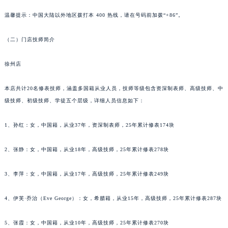
重庆市解放碑渝中区民权路28号英利国际金融中心写字楼20层01室（需提前预约）
温馨提示：中国大陆以外地区拨打本 400 热线，请在号码前加拨“+86”。
黑龙江省大庆市萨尔图区会战大街格拉苏蒂售后服务中心（需提前预约）
黑龙江省鹤岗市向阳区红军路格拉苏蒂售后服务中心（需提前预约）
（二）门店技师简介
黑龙江省黑河市爱辉区中央街格拉苏蒂售后服务中心（需提前预约）
徐州店
黑龙江省鸡西市鸡冠区红军路格拉苏蒂售后服务中心（需提前预约）
黑龙江省佳木斯市向阳区长安路格拉苏蒂售后服务中心（需提前预约）
本店共计20名修表技师，涵盖多国籍从业人员，技师等级包含资深制表师、高级技师、中
黑龙江省牡丹江市东安区太平路格拉苏蒂售后服务中心（需提前预约）
级技师、初级技师、学徒五个层级，详细人员信息如下：
黑龙江省七台河市桃山区大同街格拉苏蒂售后服务中心（需提前预约）
黑龙江省齐齐哈尔市龙沙区龙华路格拉苏蒂售后服务中心（需提前预约）
1、孙红：女，中国籍，从业37年，资深制表师，25年累计修表174块
黑龙江省双鸭山市尖山区新兴大街格拉苏蒂售后服务中心（需提前预约）
2、张静：女，中国籍，从业18年，高级技师，25年累计修表278块
黑龙江省绥化市北林区新华街与康庄路交叉口格拉苏蒂售后服务中心（需提前预约）
黑龙江省伊春市伊美区通河路格拉苏蒂售后服务中心（需提前预约）
3、李萍：女，中国籍，从业17年，高级技师，25年累计修表249块
吉林省白城市洮北区明仁南街格拉苏蒂售后服务中心（需提前预约）
吉林省白山市浑江区浑江大街格拉苏蒂售后服务中心（需提前预约）
4、伊芙·乔治（Eve George）：女，希腊籍，从业15年，高级技师，25年累计修表287块
吉林省吉林市船营区河南街格拉苏蒂售后服务中心（需提前预约）
5、张霞：女，中国籍，从业10年，高级技师，25年累计修表270块
吉林省辽源市龙山区人民大街格拉苏蒂售后服务中心（需提前预约）