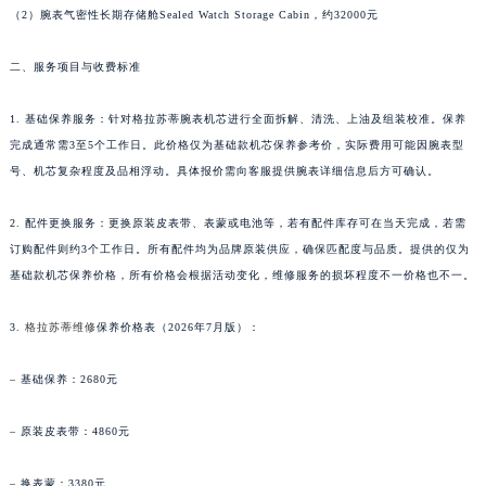
（2）腕表气密性长期存储舱Sealed Watch Storage Cabin，约32000元
广西壮族自治区贺州市八步区城东街道灵峰南路格拉苏蒂售后服务中心（需提前预约）
广西壮族自治区来宾市兴宾区桂中大道格拉苏蒂售后服务中心（需提前预约）
二、服务项目与收费标准
广西壮族自治区柳州市城中区中山中路格拉苏蒂售后服务中心（需提前预约）
广西壮族自治区钦州市钦南区金海湾东大街格拉苏蒂售后服务中心（需提前预约）
1. 基础保养服务：针对格拉苏蒂腕表机芯进行全面拆解、清洗、上油及组装校准。保养
广西壮族自治区梧州市万秀区龙湖镇高旺路格拉苏蒂售后服务中心（需提前预约）
完成通常需3至5个工作日。此价格仅为基础款机芯保养参考价，实际费用可能因腕表型
号、机芯复杂程度及品相浮动。具体报价需向客服提供腕表详细信息后方可确认。
广西壮族自治区玉林市玉州区金玉路格拉苏蒂售后服务中心（需提前预约）
海南省儋州市儋州市那大镇兰洋北路格拉苏蒂售后服务中心（需提前预约）
2. 配件更换服务：更换原装皮表带、表蒙或电池等，若有配件库存可在当天完成，若需
海南省东方市八所镇解放西路格拉苏蒂售后服务中心（需提前预约）
订购配件则约3个工作日。所有配件均为品牌原装供应，确保匹配度与品质。提供的仅为
海南省琼海市嘉积镇东风路格拉苏蒂售后服务中心（需提前预约）
基础款机芯保养价格，所有价格会根据活动变化，维修服务的损坏程度不一价格也不一。
海南省三沙市西沙区西沙群岛永兴岛北京路格拉苏蒂售后服务中心（需提前预约）
海南省三亚市吉阳区迎宾路格拉苏蒂售后服务中心（需提前预约）
3.
格拉苏蒂维修
保养价格表（2026年7月版）：
海南省万宁市万城镇解放路格拉苏蒂售后服务中心（需提前预约）
– 基础保养：2680元
海南省文昌市文城镇教育东路格拉苏蒂售后服务中心（需提前预约）
海南省五指山市通什镇三月三大道格拉苏蒂售后服务中心（需提前预约）
– 原装皮表带：4860元
香港特别行政区尖沙咀区油尖旺区广东道格拉苏蒂售后服务中心（需提前预约）
香港特别行政区金钟区中西区金钟道格拉苏蒂售后服务中心（需提前预约）
– 换表蒙：3380元