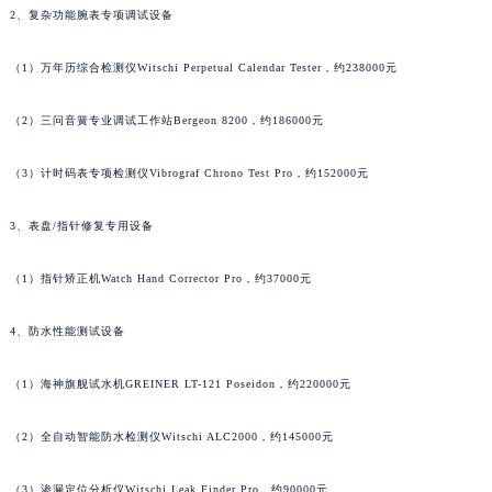
2、复杂功能腕表专项调试设备
安徽省池州市贵池区长江路格拉苏蒂售后服务中心（需提前预约）
安徽省滁州市琅琊区南谯北路格拉苏蒂售后服务中心（需提前预约）
（1）万年历综合检测仪Witschi Perpetual Calendar Tester，约238000元
安徽省阜阳市颍州区颍州北路格拉苏蒂售后服务中心（需提前预约）
安徽省淮北市相山区淮海路格拉苏蒂售后服务中心（需提前预约）
（2）三问音簧专业调试工作站Bergeon 8200，约186000元
安徽省淮南市田家庵区国庆中路格拉苏蒂售后服务中心（需提前预约）
（3）计时码表专项检测仪Vibrograf Chrono Test Pro，约152000元
安徽省黄山市屯溪区黄山西路格拉苏蒂售后服务中心（需提前预约）
安徽省六安市金安区解放中路格拉苏蒂售后服务中心（需提前预约）
3、表盘/指针修复专用设备
安徽省马鞍山市雨山区湖南西路格拉苏蒂售后服务中心（需提前预约）
安徽省宿州市埇桥区人民中路格拉苏蒂售后服务中心（需提前预约）
（1）指针矫正机Watch Hand Corrector Pro，约37000元
安徽省铜陵市铜官区石城大道格拉苏蒂售后服务中心（需提前预约）
安徽省芜湖市镜湖区中山路步行街格拉苏蒂售后服务中心（需提前预约）
4、防水性能测试设备
安徽省宣城市宣州区叠嶂西路格拉苏蒂售后服务中心（需提前预约）
（1）海神旗舰试水机GREINER LT-121 Poseidon，约220000元
福建省龙岩市新罗区九一南路格拉苏蒂售后服务中心（需提前预约）
福建省南平市建阳区人民西路格拉苏蒂售后服务中心（需提前预约）
（2）全自动智能防水检测仪Witschi ALC2000，约145000元
福建省宁德市蕉城区天湖东路格拉苏蒂售后服务中心（需提前预约）
福建省莆田市城厢区霞林街道荔华东大道格拉苏蒂售后服务中心（需提前预约）
（3）渗漏定位分析仪Witschi Leak Finder Pro，约90000元