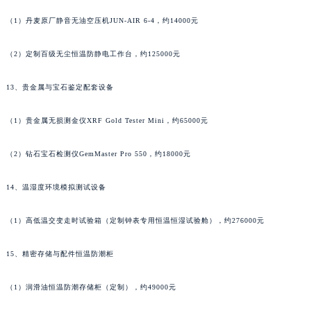
广东省清远市清城区湖西路格拉苏蒂售后服务中心（需提前预约）
（1）丹麦原厂静音无油空压机JUN-AIR 6-4，约14000元
广东省汕头市龙湖区长平路格拉苏蒂售后服务中心（需提前预约）
广东省汕尾市城区香洲街道园林社区翠园街格拉苏蒂售后服务中心（需提前预约）
（2）定制百级无尘恒温防静电工作台，约125000元
广东省韶关市武江区芙蓉新区与老城中心交汇处格拉苏蒂售后服务中心（需提前预约）
13、贵金属与宝石鉴定配套设备
广东省深圳市罗湖区深南东路5001号华润大厦17层1701室格拉苏蒂售后服务中心（需提前预约）
广东省阳江市江城区东风一路格拉苏蒂售后服务中心（需提前预约）
（1）贵金属无损测金仪XRF Gold Tester Mini，约65000元
广东省云浮市云城区金山路格拉苏蒂售后服务中心（需提前预约）
广东省湛江市赤坎区观海北路格拉苏蒂售后服务中心（需提前预约）
（2）钻石宝石检测仪GemMaster Pro 550，约18000元
广东省肇庆市端州区信安大道与砚都大道交汇处格拉苏蒂售后服务中心（需提前预约）
14、温湿度环境模拟测试设备
广西壮族自治区百色市右江区中山二路格拉苏蒂售后服务中心（需提前预约）
广西壮族自治区北海市海城区北京路格拉苏蒂售后服务中心（需提前预约）
（1）高低温交变走时试验箱（定制钟表专用恒温恒湿试验舱），约276000元
广西壮族自治区崇左市江州区石景林街道友谊大道与丽川路交汇处格拉苏蒂售后服务中心（需提前预约）
广西壮族自治区防城港市港口区金花茶大道格拉苏蒂售后服务中心（需提前预约）
15、精密存储与配件恒温防潮柜
广西壮族自治区贵港市港北区港城街道布山大道与仙衣路交叉口格拉苏蒂售后服务中心（需提前预约）
广西壮族自治区桂林市秀峰区红岭路格拉苏蒂售后服务中心（需提前预约）
（1）润滑油恒温防潮存储柜（定制），约49000元
广西壮族自治区河池市金城江区金城江街道朝阳路格拉苏蒂售后服务中心（需提前预约）