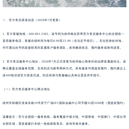
武汉市江汉区解放大道686号世界贸易大厦38层09室（需提前预约）
南宁市青秀区金湖路59号地王大厦12楼1224室（需提前预约）
一、官方售后渠道信息（2026年7月更新）
合肥市蜀山区潜山路111号万象城华润大厦B座12楼03室（需提前预约）
泉州市丰泽区宝洲路729号浦西万达中心写字楼A座7楼709室（需提前预约）
1. 官方客服热线：400-801-5382。该号码为徐州格拉苏蒂官方售后服务中心的全国统一
青岛市南区山东路6号华润大厦B座22层04室（需提前预约）
直营服务电话，客服在线时间为每日8:00至22:00（含法定节假日）。无论您身处何地，
烟台市芝罘区胜利路139号万达金融中心A座907室（需提前预约）
均可通过此号码直接联系到直属客户服务团队，咨询腕表状态、预约服务或查询进度。
长春市朝阳区西安大路727号中银大厦A座(旺进大厦)18层09室（需提前预约）
2. 官方售后服务中心地址：2026年7月正式变更为徐州核心商务区的品牌直属接待点。该
贵阳市南明区都司高架桥路33号亨特国际金融中心14楼14D（需提前预约）
网点覆盖全国服务范围，支持到店与邮寄两种方式。所有服务均需提前预约，预约通过上
昆明市盘龙区北京路928号同德昆明广场写字楼10层06室（需提前预约）
述400电话或官方渠道完成。到店前请与客服确认具体位置及停车指引。
石家庄市长安区中山东路39号勒泰中心写字楼B座13层07室（需提前预约）
西安市碑林区南关正街88号华侨城长安国际中心E座6楼10室（需提前预约）
（一）官方售后服务中心网点地址
海口市龙华区金贸东路5号海口华润大厦B座17层1707室（需提前预约）
唐山市路南区新华东道100号万达广场写字楼A座10层1002室（需提前预约）
徐州市鼓楼区淮海东路29号苏宁广场IFC国际金融中心写字楼35层3508室（需提前预约）
台州市椒江区东海大道1800号腾达中心东1幢20楼2002室（需提前预约）
温馨提示：官方全国统一服务热线，服务覆盖中国大陆、中国香港、中国澳门、中国台湾
内蒙古自治区呼和浩特市玉泉区大学西街70号华润万象城写字楼（鄂尔多斯大厦）23层2326室（需提前预约）
全部区域，需直接拨打本统一热线获取售后、咨询等相关服务。
甘肃省兰州市七里河区西津西路16号兰州中心写字楼21层2102室（需提前预约）