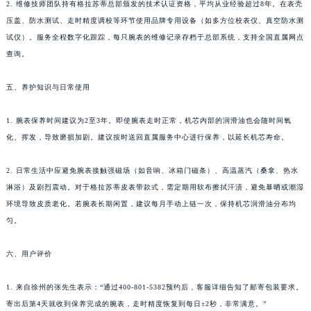
2. 维修技师团队持有格拉苏蒂总部颁发的技术认证资格，平均从业经验超过8年。在表壳
河南省许昌市魏都区建安大道与八龙路交叉口格拉苏蒂售后服务中心（需提前预约）
压盖、防水测试、走时精度调校等环节使用品牌专用设备（如多方位校表仪、真空防水测
河南省郑州市二七区民主路10号华润大厦29层2905室格拉苏蒂售后服务中心（需提前预约）
试仪）。服务全程数字化跟踪，每只腕表的维修记录存档于总部系统，支持全国直属网点
河南省周口市川汇区七一路格拉苏蒂售后服务中心（需提前预约）
查询。
河南省驻马店市驿城区乐山大道与置地大道交叉口格拉苏蒂售后服务中心（需提前预约）
五、养护知识与日常使用
湖北省鄂州市鄂城区文星大道格拉苏蒂售后服务中心（需提前预约）
湖北省黄冈市黄州区赤壁大道格拉苏蒂售后服务中心（需提前预约）
1. 腕表保养时间建议为2至3年。即使腕表走时正常，机芯内部的润滑油也会随时间氧
湖北省黄石市黄石港区武汉路格拉苏蒂售后服务中心（需提前预约）
化、挥发，导致磨损加剧。建议按时送回直属服务中心进行保养，以延长机芯寿命。
湖北省荆门市东宝中天街步行街格拉苏蒂售后服务中心（需提前预约）
湖北省荆州市荆州区荆中路格拉苏蒂售后服务中心（需提前预约）
2. 日常生活中应避免腕表接触强磁场（如音响、冰箱门磁条）、高温蒸汽（桑拿、热水
淋浴）及剧烈震动。对于格拉苏蒂皮表带款式，需定期用软布擦拭汗渍，避免暴晒或潮湿
湖北省十堰市茅箭区人民北路格拉苏蒂售后服务中心（需提前预约）
环境导致皮质老化。若腕表长期闲置，建议每月手动上链一次，保持机芯润滑油分布均
湖北省随州市曾都区青年路格拉苏蒂售后服务中心（需提前预约）
匀。
湖北省咸宁市咸安区长安大道格拉苏蒂售后服务中心（需提前预约）
湖北省襄阳市樊城区长虹路与人民路交叉口格拉苏蒂售后服务中心（需提前预约）
六、用户评价
湖北省孝感市孝南区复兴大道格拉苏蒂售后服务中心（需提前预约）
湖北省宜昌市西陵区夷陵大道与港窑路格拉苏蒂售后服务中心（需提前预约）
1. 来自徐州的张先生表示：“通过400-801-5382预约后，客服详细告知了邮寄包装要求。
寄出后第4天就收到保养完成的腕表，走时精度恢复到每日±2秒，非常满意。”
湖南省常德市武陵区人民路格拉苏蒂售后服务中心（需提前预约）