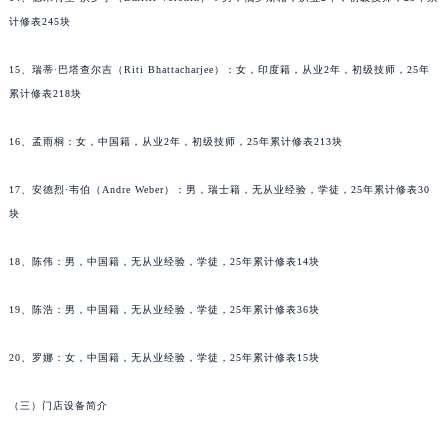
辽宁省营口市站前区市府路与渤海大街交叉口格拉苏蒂售后服务中心（需提前预约）
计修表245块
辽宁省沈阳市沈河区中街路137号亨得利名表维修授权店1楼格拉苏蒂售后服务中心（需提前预约）
15、瑞蒂·巴塔查尔吉（Riti Bhattacharjee）：女，印度籍，从业2年，初级技师，25年
辽宁省沈阳市沈河区中街路83号亨得利名表维修授权店1楼格拉苏蒂售后服务中心（需提前预约）
累计修表218块
北京市朝阳区建国门外大街甲6号华熙国际中心D座11层1102室格拉苏蒂售后服务中心（北京总部）（需提前预约）
北京市东城区东长安街1号王府井东方广场W3座6层602室格拉苏蒂售后服务中心（需提前预约）
16、孟雨桐：女，中国籍，从业2年，初级技师，25年累计修表213块
河北省保定市竞秀区朝阳北大街北国先天下格拉苏蒂售后服务中心（需提前预约）
内蒙古自治区阿拉善盟市左旗土尔扈特大街格拉苏蒂售后服务中心（需提前预约）
17、安德烈·韦伯（Andre Weber）：男，瑞士籍，无从业经验，学徒，25年累计修表30
块
内蒙古自治区巴彦淖尔市临河区新华街格拉苏蒂售后服务中心（需提前预约）
内蒙古自治区包头市青山区幸福路甲3号王府井百货名表维修格拉苏蒂售后服务中心（需提前预约）
18、陈伟：男，中国籍，无从业经验，学徒，25年累计修表14块
内蒙古自治区赤峰市红山区哈达街格拉苏蒂售后服务中心（需提前预约）
内蒙古自治区鄂尔多斯市东胜区伊金霍洛街格拉苏蒂售后服务中心（需提前预约）
19、陈浩：男，中国籍，无从业经验，学徒，25年累计修表36块
内蒙古自治区呼伦贝尔市海拉尔区中央街格拉苏蒂售后服务中心（需提前预约）
内蒙古自治区通辽市科尔沁区明仁大街格拉苏蒂售后服务中心（需提前预约）
20、罗娜：女，中国籍，无从业经验，学徒，25年累计修表15块
内蒙古自治区乌海市海勃湾区人民南路格拉苏蒂售后服务中心（需提前预约）
（三）门店设备简介
内蒙古自治区乌兰察布市集宁区恩和大街格拉苏蒂售后服务中心（需提前预约）
内蒙古自治区锡林郭勒盟市锡林浩特市光明街与额尔敦路交叉口格拉苏蒂售后服务中心（需提前预约）