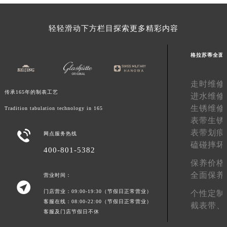
云南省玉溪市红塔区南北大街格拉苏蒂售后服务中心（需提前预约）
云南省昭通市昭阳区青年路格拉苏蒂售后服务中心（需提前预约）
轻轻滑动下方栏目探索更多精彩内容
台湾省台北市万华区中华路格拉苏蒂售后服务中心（需提前预约）
台湾省新北市板桥区文化路格拉苏蒂售后服务中心（需提前预约）
格拉苏蒂全面
台湾省桃园市中坜区中丰路格拉苏蒂售后服务中心（需提前预约）
台湾省台中市西屯区文华路格拉苏蒂售后服务中心（需提前预约）
走时维修
传承165年的制表工艺
进水维修
台湾省台南市中西区国华街格拉苏蒂售后服务中心（需提前预约）
生锈维修
Tradition tabulation technology in 165
台湾省高雄市新兴区五福路格拉苏蒂售后服务中心（需提前预约）
表带生锈
台湾省基隆市仁爱区仁三路格拉苏蒂售后服务中心（需提前预约）
表带划痕

网点服务热线
台湾省新竹市东区中正路格拉苏蒂售后服务中心（需提前预约）
磕碰摔坏
400-801-5382
台湾省嘉义市东区文化路格拉苏蒂售后服务中心（需提前预约）
保养价格
重庆市江北区观音桥步行街2号融恒时代广场9层902室格拉苏蒂售后服务中心（需提前预约）
全面保养
营业时间：
新疆维吾尔自治区乌鲁木齐市天山区红山路26号时代广场（CCMALL）C座17层17-B格拉苏蒂售后服务中心（需提前预约）

门店营业：09:00-19:30（节假日正常营业）
个性定制
浙江省温州市鹿城区锦绣路1067号置信广场10层1015室格拉苏蒂售后服务中心（需提前预约）
客服在线：08:00-22:00（节假日正常营业）
截表带、
黑龙江省哈尔滨市道里区友谊西路600号富力中心T2座写字楼29层03室室格拉苏蒂售后服务中心（需提前预约）
客服及门店节假日不休
辽宁省大连市中山区人民路15号国际金融大厦7层G室格拉苏蒂售后服务中心（需提前预约）