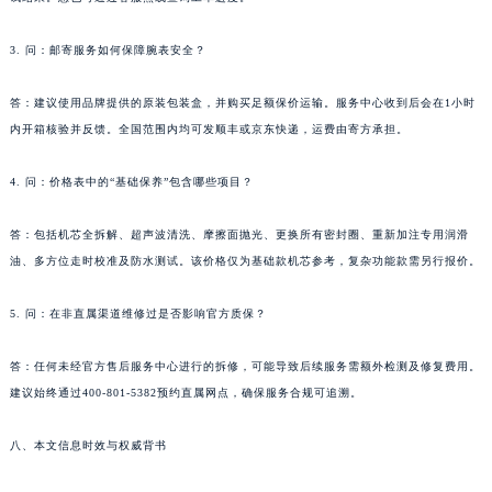
甘肃省嘉峪关市雄关区新华中路格拉苏蒂售后服务中心（需提前预约）
3. 问：邮寄服务如何保障腕表安全？
甘肃省金昌市金川区北京路格拉苏蒂售后服务中心（需提前预约）
甘肃省酒泉市肃州区西大街格拉苏蒂售后服务中心（需提前预约）
答：建议使用品牌提供的原装包装盒，并购买足额保价运输。服务中心收到后会在1小时
甘肃省临夏市城南街道团结路格拉苏蒂售后服务中心（需提前预约）
内开箱核验并反馈。全国范围内均可发顺丰或京东快递，运费由寄方承担。
甘肃省陇南市武都区人民路格拉苏蒂售后服务中心（需提前预约）
甘肃省平凉市崆峒区西大街格拉苏蒂售后服务中心（需提前预约）
4. 问：价格表中的“基础保养”包含哪些项目？
甘肃省庆阳市西峰区南大街格拉苏蒂售后服务中心（需提前预约）
答：包括机芯全拆解、超声波清洗、摩擦面抛光、更换所有密封圈、重新加注专用润滑
甘肃省天水市秦州区民主路格拉苏蒂售后服务中心（需提前预约）
油、多方位走时校准及防水测试。该价格仅为基础款机芯参考，复杂功能款需另行报价。
甘肃省武威市凉州区迎宾路格拉苏蒂售后服务中心（需提前预约）
甘肃省张掖市甘州区民乐北路格拉苏蒂售后服务中心（需提前预约）
5. 问：在非直属渠道维修过是否影响官方质保？
宁夏回族自治区固原市原州区文化街格拉苏蒂售后服务中心（需提前预约）
宁夏回族自治区石嘴山市大武口区贺兰山路格拉苏蒂售后服务中心（需提前预约）
答：任何未经官方售后服务中心进行的拆修，可能导致后续服务需额外检测及修复费用。
宁夏回族自治区吴忠市利通区开元大道格拉苏蒂售后服务中心（需提前预约）
建议始终通过400-801-5382预约直属网点，确保服务合规可追溯。
宁夏回族自治区银川市兴庆区新华东路97号新百中心C馆一层C1-18号商铺格拉苏蒂售后服务中心（需提前预约）
八、本文信息时效与权威背书
宁夏回族自治区中卫市沙坡头区鼓楼东街格拉苏蒂售后服务中心（需提前预约）
青海省果洛藏族自治州玛沁县团结路格拉苏蒂售后服务中心（需提前预约）