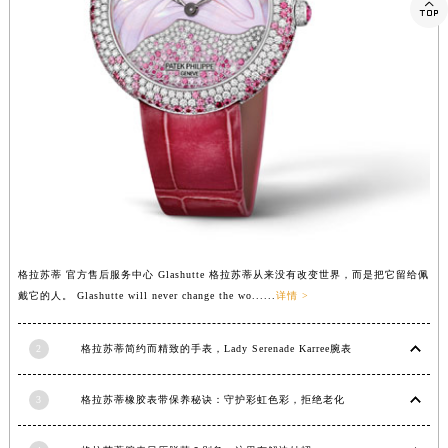

贵州省安顺市西秀区中华南路格拉苏蒂售后服务中心（需提前预约）
贵州省毕节市七星关区松山路格拉苏蒂售后服务中心（需提前预约）
贵州省六盘水市钟山区钟山大道格拉苏蒂售后服务中心（需提前预约）
贵州省黔东南苗族侗族自治州凯里市北京西路格拉苏蒂售后服务中心（需提前预约）
贵州省黔西南布依族苗族自治州兴义市大道与桔香路交汇处格拉苏蒂售后服务中心（需提前预约）
贵州省铜仁市碧江区民主路格拉苏蒂售后服务中心（需提前预约）
贵州省遵义市红花岗区共青大道与嵩山路交叉口格拉苏蒂售后服务中心（需提前预约）
四川省阿坝州市马尔康市团结街格拉苏蒂售后服务中心（需提前预约）
四川省巴中市巴州区江北大道格拉苏蒂售后服务中心（需提前预约）
四川省成都市锦江区人民东路6号SAC东原中心24层2406B室格拉苏蒂售后服务中心（需提前预约）
格拉苏蒂 官方售后服务中心 Glashutte 格拉苏蒂从来没有改变世界，而是把它留给佩
戴它的人。 Glashutte will never change the wo......
详情 >
四川省达州市通川区中心广场、老车坝格拉苏蒂售后服务中心（需提前预约）
四川省德阳市旌阳区长江西路、南街格拉苏蒂售后服务中心（需提前预约）
2
格拉苏蒂简约而精致的手表，Lady Serenade Karree腕表
四川省甘孜州市康定市情歌广场、箭炉街格拉苏蒂售后服务中心（需提前预约）
四川省广安市广安区建安南路格拉苏蒂售后服务中心（需提前预约）
3
格拉苏蒂橡胶表带保养秘诀：守护彩虹色彩，拒绝老化
四川省广元市利州区老城南北街、东大街格拉苏蒂售后服务中心（需提前预约）
四川省乐山市市中区嘉定中路格拉苏蒂售后服务中心（需提前预约）