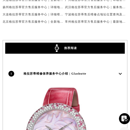
新疆维吾尔自治区克拉玛依市克拉玛依区友谊路格拉苏蒂售后服务中心（需提前预约）
扬州格拉苏蒂官方售后服务中心｜详细地址与24小时客服热线权威信息公告（2026年7月最新）
武汉格拉苏蒂官方售后服务中心｜服务热线及全部网点地址权威信息公告（2026年7月最新）
新疆维吾尔自治区库车市库车市文化东路格拉苏蒂售后服务中心（需提前预约）
大连格拉苏蒂官方售后服务中心｜详细维修地址与官方电话权威信息公告（2026年7月最新）
宁波格拉苏蒂售后维修点地址位置查询及保养服务指引权威公示（2026年7月最新）
北京格拉苏蒂官方售后服务中心｜全新地址与官方电话权威信息公告（2026年7月最新）
常州格拉苏蒂官方售后服务中心｜最新地址与客服热线权威信息公告（2026年7月最新）
新疆维吾尔自治区库尔勒市库尔勒市人民东路格拉苏蒂售后服务中心（需提前预约）
新疆维吾尔自治区奎屯市团结西街格拉苏蒂售后服务中心（需提前预约）
新疆维吾尔自治区昆玉市昆泉街格拉苏蒂售后服务中心（需提前预约）
新疆维吾尔自治区沙湾市三道河子镇世纪大道南路格拉苏蒂售后服务中心（需提前预约）
推荐阅读
新疆维吾尔自治区石河子市北二路格拉苏蒂售后服务中心（需提前预约）
新疆维吾尔自治区双河市光明路格拉苏蒂售后服务中心（需提前预约）
新疆维吾尔自治区塔城市塔城地区闻琴路格拉苏蒂售后服务中心（需提前预约）
1
格拉苏蒂维修保养服务中心介绍 | Glashutte
新疆维吾尔自治区铁门关市兴疆路格拉苏蒂售后服务中心（需提前预约）
新疆维吾尔自治区图木舒克市图木舒克市中兴街格拉苏蒂售后服务中心（需提前预约）
新疆维吾尔自治区吐鲁番市高昌区文化中路文化中路格拉苏蒂售后服务中心（需提前预约）
新疆维吾尔自治区乌苏市乌鲁木齐北路格拉苏蒂售后服务中心（需提前预约）
新疆维吾尔自治区五家渠市长征西街格拉苏蒂售后服务中心（需提前预约）

新疆维吾尔自治区新星市东风路格拉苏蒂售后服务中心（需提前预约）
新疆维吾尔自治区伊宁市解放西路格拉苏蒂售后服务中心（需提前预约）