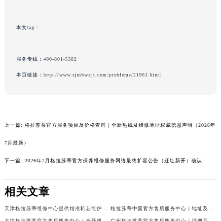
新疆维吾尔自治区阿克苏市东大街格拉苏蒂售后服务中心（需提前预约）
新疆维吾尔自治区阿拉尔市胜利大道格拉苏蒂售后服务中心（需提前预约）
本文tag：
新疆维吾尔自治区阿拉山口市友好路格拉苏蒂售后服务中心（需提前预约）
新疆维吾尔自治区阿勒泰市解放路格拉苏蒂售后服务中心（需提前预约）
服务专线：
400-801-5382
新疆维吾尔自治区阿图什市光明路格拉苏蒂售后服务中心（需提前预约）
本页链接：
http://www.sjmbwxjt.com/problems/21961.html
新疆维吾尔自治区白杨市军垦路格拉苏蒂售后服务中心（需提前预约）
新疆维吾尔自治区北屯市团结路格拉苏蒂售后服务中心（需提前预约）
新疆维吾尔自治区博乐市博乐市北京路格拉苏蒂售后服务中心（需提前预约）
新疆维吾尔自治区昌吉市延安北路格拉苏蒂售后服务中心（需提前预约）
上一篇:
格拉苏蒂官方服务项目及价格查询｜全新热线及维修地址权威信息声明（2026年
新疆维吾尔自治区阜康市博峰路格拉苏蒂售后服务中心（需提前预约）
7月最新）
新疆维吾尔自治区哈密市伊州区建国北路格拉苏蒂售后服务中心（需提前预约）
下一篇:
2026年7月格拉苏蒂官方保养维修服务网络最终扩容公告（迁址新开）确认
新疆维吾尔自治区和田市和田市北京西路格拉苏蒂售后服务中心（需提前预约）
新疆维吾尔自治区胡杨河市胡杨河市胡杨路格拉苏蒂售后服务中心（需提前预约）
相关文章
新疆维吾尔自治区霍尔果斯市亚欧北路格拉苏蒂售后服务中心（需提前预约）
新疆维吾尔自治区喀什市解放北路格拉苏蒂售后服务中心（需提前预约）
天津格拉苏蒂维修中心提供精准机芯维护与售后保障权威公示（2026年7月最新）
格拉苏蒂中国官方售后服务中心｜地址及官方联系电话权威信息通知（2026年7月更新）
新疆维吾尔自治区可克达拉市幸福路格拉苏蒂售后服务中心（需提前预约）
大连格拉苏蒂官方售后服务中心｜全新维修地址和客服热线权威信息公告（2026年7月最新）
广州格拉苏蒂官方售后服务中心｜详细官方热线及维修地址权威信息公告（2026年7月最新）