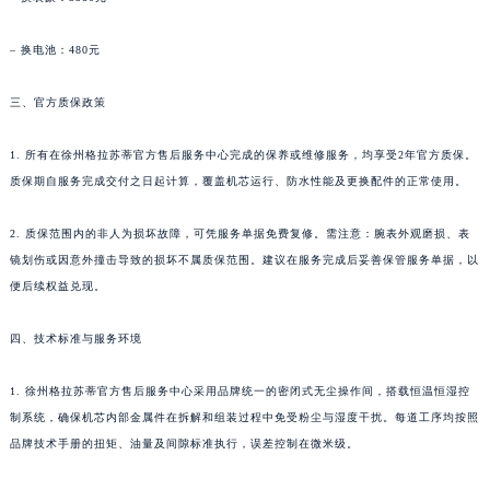
香港特别行政区九龙区油尖旺区弥敦道格拉苏蒂售后服务中心（需提前预约）
– 换电池：480元
香港特别行政区铜锣湾区湾仔区轩尼诗道格拉苏蒂售后服务中心（需提前预约）
河南省安阳市文峰区解放大道格拉苏蒂售后服务中心（需提前预约）
三、官方质保政策
河南省鹤壁市淇滨区九州路格拉苏蒂售后服务中心（需提前预约）
河南省济源市沁园街道济水大道格拉苏蒂售后服务中心（需提前预约）
1. 所有在徐州格拉苏蒂官方售后服务中心完成的保养或维修服务，均享受2年官方质保。
河南省焦作市解放区解放路格拉苏蒂售后服务中心（需提前预约）
质保期自服务完成交付之日起计算，覆盖机芯运行、防水性能及更换配件的正常使用。
河南省开封市鼓楼区中山路格拉苏蒂售后服务中心（需提前预约）
2. 质保范围内的非人为损坏故障，可凭服务单据免费复修。需注意：腕表外观磨损、表
河南省洛阳市西工区中州中路与解放路交叉口格拉苏蒂售后服务中心（需提前预约）
镜划伤或因意外撞击导致的损坏不属质保范围。建议在服务完成后妥善保管服务单据，以
河南省漯河市源汇区交通路格拉苏蒂售后服务中心（需提前预约）
便后续权益兑现。
河南省南阳市宛城区范蠡东路与南都路交叉口格拉苏蒂售后服务中心（需提前预约）
河南省平顶山市卫东区建设路格拉苏蒂售后服务中心（需提前预约）
四、技术标准与服务环境
河南省濮阳市大华龙区开州路绿城路交叉口格拉苏蒂售后服务中心（需提前预约）
河南省三门峡市湖滨区和平路格拉苏蒂售后服务中心（需提前预约）
1. 徐州格拉苏蒂官方售后服务中心采用品牌统一的密闭式无尘操作间，搭载恒温恒湿控
制系统，确保机芯内部金属件在拆解和组装过程中免受粉尘与湿度干扰。每道工序均按照
河南省商丘市梁园区神火大道格拉苏蒂售后服务中心（需提前预约）
品牌技术手册的扭矩、油量及间隙标准执行，误差控制在微米级。
河南省新乡市红旗区人民路格拉苏蒂售后服务中心（需提前预约）
河南省信阳市浉河区东方红大道格拉苏蒂售后服务中心（需提前预约）