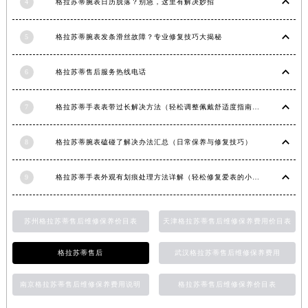
4
格拉苏蒂腕表日历脱落？别急，这里有解决妙招
四川省凉山州市西昌市大巷口下街格拉苏蒂售后服务中心（需提前预约）
四川省泸州市江阳区治平路格拉苏蒂售后服务中心（需提前预约）
5
格拉苏蒂腕表发条滑丝故障？专业修复技巧大揭秘
四川省眉山市东坡区三苏路格拉苏蒂售后服务中心（需提前预约）
四川省绵阳市涪城区翠花街格拉苏蒂售后服务中心（需提前预约）
6
格拉苏蒂售后服务热线电话
四川省南充市高坪区江东大道格拉苏蒂售后服务中心（需提前预约）
7
格拉苏蒂手表表带过长解决方法（轻松调整佩戴舒适度指南）
四川省内江市东兴区汉安大道格拉苏蒂售后服务中心（需提前预约）
四川省攀枝花市东区三线大道北段格拉苏蒂售后服务中心（需提前预约）
8
格拉苏蒂腕表磕碰了解决办法汇总（日常保养与修复技巧）
四川省遂宁市船山区香林南路格拉苏蒂售后服务中心（需提前预约）
四川省雅安市雨城区熊猫大道格拉苏蒂售后服务中心（需提前预约）
9
格拉苏蒂手表外观有划痕处理方法详解（轻松修复爱表的小技巧）
四川省宜宾市翠屏区长翠路格拉苏蒂售后服务中心（需提前预约）
四川省资阳市雁江区滨江大道一段与和平南路格拉苏蒂售后服务中心（需提前预约）
苏州格拉苏蒂售后维修保养价目表
天津格拉苏蒂售后维修保养费用价目表
四川省自贡市自流井区华商北路格拉苏蒂售后服务中心（需提前预约）
西藏自治区阿里地区噶尔县北京西路格拉苏蒂售后服务中心（需提前预约）
格拉苏蒂售后
武汉格拉苏蒂售后维修保养费用
西藏自治区昌都市卡若区昌都西路格拉苏蒂售后服务中心（需提前预约）
西藏自治区拉萨市城关区北京中路格拉苏蒂售后服务中心（需提前预约）
南京格拉苏蒂售后维修保养费用说明
格拉苏蒂售后维修保养价目表
西藏自治区林芝市巴宜区广东路格拉苏蒂售后服务中心（需提前预约）