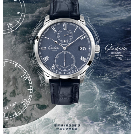
成都市锦江区人民东路6号SAC东原中心写字楼24层2406B室（需提前预约）
重庆市江北区观音桥步行街2号融恒时代广场写字楼9层902室（需提前预约）
长沙市芙蓉区定王台街道建湘路393号世茂环球金融中心写字楼（芙蓉广场）10层13室（需提前预约）
郑州市二七区铭功路10号华润大厦写字楼29层2905室（需提前预约）
太原市迎泽区解放路15号亨得利名表服务中心（品牌授权店）3层整层（需提前预约）
沈阳市沈河区中街路137号亨得利名表服务中心（品牌授权店）1层整层（需提前预约）
沈阳市沈河区中街路83号亨得利名表服务中心（品牌授权店）1层整层（需提前预约）
乌鲁木齐市天山区红山路26号时代广场（CCMALL）C座17层17-B（需提前预约）
温州市鹿城区锦绣路1067号置信广场10层1015室（需提前预约）
哈尔滨市道里区友谊西路600号富力中心T2座写字楼29层03室（需提前预约）
大连市中山区人民路15号国际金融大厦7层G室（需提前预约）
佛山市禅城区季华五路57号万科金融中心C座12层1205室（需提前预约）
东莞市东城街道鸿福东路1号民盈国贸中心T1写字楼9层907室（需提前预约）
无锡市梁溪区人民中路139号恒隆广场写字楼1座11层1104室（需提前预约）
南通市崇川区工农路57号圆融广场写字楼16层1603室（需提前预约）
苏州市苏州工业园区星港街199号苏州中心办公楼C座22层08室（需提前预约）