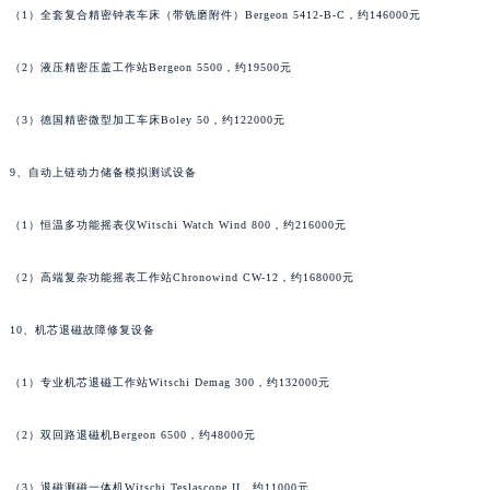
（1）全套复合精密钟表车床（带铣磨附件）Bergeon 5412-B-C，约146000元
山东省潍坊市奎文区东风东街格拉苏蒂售后服务中心（需提前预约）
山东省枣庄市滕州市北辛路与善国路交叉口格拉苏蒂售后服务中心（需提前预约）
（2）液压精密压盖工作站Bergeon 5500，约19500元
山东省淄博市张店区金晶大道格拉苏蒂售后服务中心（需提前预约）
上海市黄浦区南京东路299号宏伊国际广场写字楼8层806室格拉苏蒂售后服务中心（需提前预约）
（3）德国精密微型加工车床Boley 50，约122000元
上海市徐汇区虹桥路3号港汇中心2座37层3705室格拉苏蒂售后服务中心（需提前预约）
9、自动上链动力储备模拟测试设备
浙江省杭州市上城区钱江路1366号华润大厦A座5层503-5室格拉苏蒂售后服务中心（需提前预约）
浙江省湖州市吴兴区劳动路格拉苏蒂售后服务中心（需提前预约）
（1）恒温多功能摇表仪Witschi Watch Wind 800，约216000元
浙江省嘉兴市南湖区广益路705号嘉兴世界贸易中心A座13层1304室格拉苏蒂售后服务中心（需提前预约）
浙江省金华市金东区东市南街777号金华万达广场4号楼22楼2209室格拉苏蒂售后服务中心（需提前预约）
（2）高端复杂功能摇表工作站Chronowind CW-12，约168000元
浙江省丽水市莲都区解放街格拉苏蒂售后服务中心（需提前预约）
浙江省宁波市江北区大闸南路500号来福士广场办公楼20层2009室格拉苏蒂售后服务中心（需提前预约）
10、机芯退磁故障修复设备
浙江省衢州市柯城区上街格拉苏蒂售后服务中心（需提前预约）
（1）专业机芯退磁工作站Witschi Demag 300，约132000元
浙江省绍兴市越城区胜利东路379号世茂天际中心写字楼8层805室格拉苏蒂售后服务中心（需提前预约）
浙江省舟山市定海区解放东路格拉苏蒂售后服务中心（需提前预约）
（2）双回路退磁机Bergeon 6500，约48000元
澳门特别行政区大堂区议事亭前地（新马路）格拉苏蒂售后服务中心（需提前预约）
澳门特别行政区风顺堂区南湾大马路格拉苏蒂售后服务中心（需提前预约）
（3）退磁测磁一体机Witschi Teslascope II，约11000元