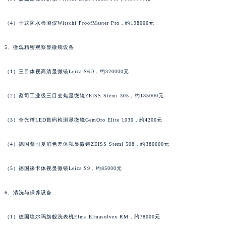
福建省三明市三元区东乾二路格拉苏蒂售后服务中心（需提前预约）
（4）干式防水检测仪Witschi ProofMaster Pro，约198000元
福建省漳州市龙文区步港路格拉苏蒂售后服务中心（需提前预约）
江苏省常州市新北区龙锦路1590号现代传媒中心5号楼10层1008室格拉苏蒂售后服务中心（需提前预约）
5、微观精密观察显微镜设备
江苏省淮安市清江浦区淮海北路格拉苏蒂售后服务中心（需提前预约）
江苏省连云港市海州区通灌北路格拉苏蒂售后服务中心（需提前预约）
（1）三目体视高清显微镜Leica S6D，约320000元
江苏省南京市秦淮区中山南路1号南京中心22层22-C1-C3室格拉苏蒂售后服务中心（需提前预约）
江苏省宿迁市宿城区西湖路格拉苏蒂售后服务中心（需提前预约）
（2）蔡司工业级三目变焦显微镜ZEISS Stemi 305，约185000元
江苏省泰州市海陵区永定东路399号置地商务中心东塔（华润万象城）17层1706室格拉苏蒂售后服务中心（需提前预约）
（3）全光谱LED数码检测显微镜GemOro Elite 1030，约4200元
江苏省徐州市鼓楼区淮海东路29号苏宁广场IFC国际金融中心35层3508室格拉苏蒂售后服务中心（需提前预约）
江苏省盐城市盐都区世纪大道5号盐城金融城写字楼1号楼16层1604室格拉苏蒂售后服务中心（需提前预约）
（4）德国蔡司复消色差体视显微镜ZEISS Stemi 508，约380000元
江苏省扬州市邗江区国展路29号星耀天地写字楼1号楼18层1803室格拉苏蒂售后服务中心（需提前预约）
江苏省镇江市京口区中山东路格拉苏蒂售后服务中心（需提前预约）
（5）德国徕卡体视显微镜Leica S9，约85000元
江西省抚州市临川区赣东大道格拉苏蒂售后服务中心（需提前预约）
6、清洗与保养设备
江西省赣州市章贡区文清路格拉苏蒂售后服务中心（需提前预约）
江西省吉安市吉州区井冈山大道格拉苏蒂售后服务中心（需提前预约）
（1）德国埃尔玛旗舰洗表机Elma Elmasolvex RM，约78000元
江西省景德镇市珠山区珠山中路格拉苏蒂售后服务中心（需提前预约）