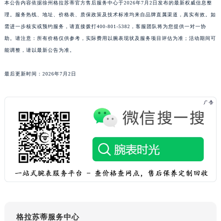
本公告内容依据徐州格拉苏蒂官方售后服务中心于2026年7月2日发布的最新权威信息整
青海省海北藏族自治州海晏县将军路格拉苏蒂售后服务中心（需提前预约）
理。服务热线、地址、价格表、质保政策及技术标准均来自品牌直属渠道，真实有效。如
青海省海东市乐都区滨河路格拉苏蒂售后服务中心（需提前预约）
需进一步核实或预约服务，请直接拨打400-801-5382，客服团队将为您提供一对一协
青海省海南藏族自治州共和县青海湖大街格拉苏蒂售后服务中心（需提前预约）
助。请注意：所有价格仅供参考，实际费用以腕表现状及服务项目评估为准；活动期间可
能调整，请以最新公告为准。
青海省海西蒙古族藏族自治州德令哈市柴达木路格拉苏蒂售后服务中心（需提前预约）
青海省黄南藏族自治州同仁市德合隆路格拉苏蒂售后服务中心（需提前预约）
最后更新时间：2026年7月2日
青海省西宁市城西区海湖新区西关大道格拉苏蒂售后服务中心（需提前预约）
青海省玉树藏族自治州结古镇胜利路格拉苏蒂售后服务中心（需提前预约）
陕西省安康市汉滨区金州路格拉苏蒂售后服务中心（需提前预约）
陕西省宝鸡市渭滨区经二路格拉苏蒂售后服务中心（需提前预约）
陕西省汉中市汉台区北大街格拉苏蒂售后服务中心（需提前预约）
陕西省商洛市商州区州城街格拉苏蒂售后服务中心（需提前预约）
陕西省铜川市王益区红旗街格拉苏蒂售后服务中心（需提前预约）
陕西省渭南市临渭区东风大街格拉苏蒂售后服务中心（需提前预约）
陕西省咸阳市秦都区沣西新城统一西路与白马河路交汇处格拉苏蒂售后服务中心（需提前预约）
陕西省延安市宝塔区中心街格拉苏蒂售后服务中心（需提前预约）
格拉苏蒂服务中心
陕西省榆林市榆阳区长兴路格拉苏蒂售后服务中心（需提前预约）