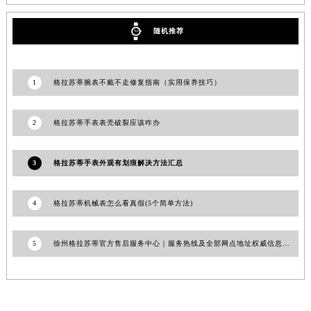
西藏自治区那曲市色尼区浙江西路格拉苏蒂售后服务中心（需提前预约）
随机推荐
西藏自治区日喀则市桑珠孜区上海中路格拉苏蒂售后服务中心（需提前预约）
西藏自治区山南市乃东区湖北大道格拉苏蒂售后服务中心（需提前预约）
云南省保山市隆阳区正阳路格拉苏蒂售后服务中心（需提前预约）
1
格拉苏蒂腕表不戴不走修复指南（实用保养技巧）
云南省楚雄彝族自治州楚雄市鹿城南路格拉苏蒂售后服务中心（需提前预约）
云南省大理白族自治州大理市建设路格拉苏蒂售后服务中心（需提前预约）
2
格拉苏蒂手表表壳破裂应该咋办
云南省德宏傣族景颇族自治州芒市团结大街格拉苏蒂售后服务中心（需提前预约）
云南省迪庆藏族自治州香格里拉市长征大道格拉苏蒂售后服务中心（需提前预约）
3
格拉苏蒂手表外观有划痕解决方法汇总
云南省红河哈尼族彝族自治州蒙自市天马路格拉苏蒂售后服务中心（需提前预约）
云南省丽江市古城区七星街格拉苏蒂售后服务中心（需提前预约）
4
格拉苏蒂机械表怎么看真假(5个简单方法)
云南省临沧市临翔区世纪路格拉苏蒂售后服务中心（需提前预约）
云南省怒江傈僳族自治州泸水市人民路格拉苏蒂售后服务中心（需提前预约）
5
徐州格拉苏蒂官方售后服务中心｜服务热线及全部网点地址权威信息公告（2026年7月最新）
云南省普洱市思茅区振兴大道格拉苏蒂售后服务中心（需提前预约）
云南省曲靖市麒麟区学府路格拉苏蒂售后服务中心（需提前预约）
云南省文山壮族苗族自治州文山市东风路格拉苏蒂售后服务中心（需提前预约）
云南省西双版纳傣族自治州景洪市宣慰大道格拉苏蒂售后服务中心（需提前预约）