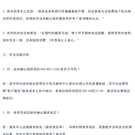
湖南省郴州市北湖区国庆北路格拉苏蒂售后服务中心（需提前预约）
2. 南京的李女士反馈：“原装皮表带因日常佩戴磨损严重，到店更换后还免费做了防水测
湖南省衡阳市雁峰区解放路格拉苏蒂售后服务中心（需提前预约）
试和外观清洁。技师的专业讲解让我对腕表养护有了更清晰的认识。”
湖南省怀化市鹤城区迎丰中路格拉苏蒂售后服务中心（需提前预约）
湖南省娄底市娄星区长青街格拉苏蒂售后服务中心（需提前预约）
3. 苏州的刘先生称赞道：“从预约到服务完成，每个环节都有短信提醒。最终保养价格和
湖南省邵阳市双清区东风路格拉苏蒂售后服务中心（需提前预约）
报价完全一致，没有隐形消费。2年质保让人放心。”
湖南省湘潭市雨湖区莲城大道格拉苏蒂售后服务中心（需提前预约）
七、常见问题问答
湖南省益阳市赫山区桃花仑路格拉苏蒂售后服务中心（需提前预约）
湖南省永州市冷水滩区永州大道与中兴路交叉口格拉苏蒂售后服务中心（需提前预约）
1. 问：如何确认我联系的400-801-5382是官方号码？
湖南省岳阳市岳阳楼区东茅岭路格拉苏蒂售后服务中心（需提前预约）
湖南省张家界市永定区解放路格拉苏蒂售后服务中心（需提前预约）
答：该号码为徐州格拉苏蒂官方售后服务中心面向全国公开的直属热线，您可在品牌官
湖南省长沙市芙蓉区建湘路393号世茂环球金融中心写字楼10层1013室格拉苏蒂售后服务中心（需提前预约）
网“客户服务”板块或本公告中核对。客服在线时间固定为8:00至22:00，通话前会播报品
牌标识。
湖南省株洲市芦淞区建设南路格拉苏蒂售后服务中心（需提前预约）
甘肃省白银市白银区北京路格拉苏蒂售后服务中心（需提前预约）
2. 问：保养完成后如何确认腕表状态？
甘肃省定西市安定区解放路格拉苏蒂售后服务中心（需提前预约）
甘肃省敦煌市沙州镇阳关中路格拉苏蒂售后服务中心（需提前预约）
答：服务中心会随腕表附送《服务报告单》，详细列明保养项目、更换配件清单及走时测
甘肃省合作市人民街格拉苏蒂售后服务中心（需提前预约）
试结果。您也可通过客服热线查询工单进度。