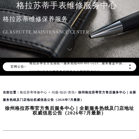
格拉苏蒂手表维修服务中心
格拉苏蒂维修保养服务
GLASHUTTE MAINTENANCE CENTER
2026年8月格拉苏蒂中国区售后服务网络优化升级公告
2026年8月格拉苏蒂全国官方售后客户服务热线：400-801-5523
格拉苏蒂官方全国统一服务热线400-801-5523，服务覆盖中国大陆、香港、澳门、台湾全部区域（非大陆需加拨“+86”）
▲
官网公告>
2026年8月格拉苏蒂售后服务中心最新网点地址：
▼
北京市朝阳区建国门外大街甲6号华熙国际中心写字楼D座11层1102室（北京总部）（需提前预约）
北京市东城区东长安街1号东方广场写字楼W3座6层602室（需提前预约）
当前位置：
格拉苏蒂维修中心
>
问题/知识/资讯
> 徐州格拉苏蒂官方售后服务中心｜全新
天津市和平区赤峰道136号天津国际金融中心写字楼26层2603室（需提前预约）
服务热线及门店地址权威信息公告（2026年7月最新）
上海市徐汇区虹桥路3号港汇中心写字楼2座37层3705室（需提前预约）
徐州格拉苏蒂官方售后服务中心｜全新服务热线及门店地址
上海市黄浦区南京东路299号宏伊国际广场写字楼8层806室（需提前预约）
权威信息公告（2026年7月最新）
南京市秦淮区中山南路1号（新街口）南京中心写字楼22层C1-1室（需提前预约）
常州市新北区龙锦路1590号现代传媒中心写字楼5号楼10层1008室（需提前预约）
徐州市鼓楼区淮海东路29号苏宁广场IFC国际金融中心写字楼35层3508室（需提前预约）