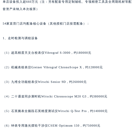
单店设备投入超660万元（注：另有配套专用定制辅机、专项精密工具及全周期耗材等配
内蒙古自治区兴安盟市乌兰浩特市兴安大街格拉苏蒂售后服务中心（需提前预约）
套资产未纳入本次核算）
山西省大同市平城区迎宾街格拉苏蒂售后服务中心（需提前预约）
山西省晋城市城区黄华街格拉苏蒂售后服务中心（需提前预约）
54家直营门店均配备核心设备（其他授权门店按需配备）：
山西省晋中市榆次区顺城街格拉苏蒂售后服务中心（需提前预约）
1、走时检测与调校设备
山西省临汾市尧都区解放路格拉苏蒂售后服务中心（需提前预约）
山西省吕梁市离石区永宁中路与建设街交叉口格拉苏蒂售后服务中心（需提前预约）
（1）超高精度天文台校表仪Vibrograf S-3000，约180000元
山西省朔州市朔城区怡西路与鄯阳西街交汇处格拉苏蒂售后服务中心（需提前预约）
山西省忻州市忻府区和平东街与七一南路交叉口格拉苏蒂售后服务中心（需提前预约）
（2）机械表校表仪Greiner Vibrograf ChronoScope X，约128000元
山西省阳泉市郊区平阳东街与新城大道交叉口格拉苏蒂售后服务中心（需提前预约）
（3）九维全功能校表仪Witschi Senior 9D，约260000元
山西省运城市盐湖区河东街格拉苏蒂售后服务中心（需提前预约）
山西省长治市潞州区英雄中路格拉苏蒂售后服务中心（需提前预约）
（4）二十通道同步测时机Witschi Chronoscope M20 G3，约380000元
山西省太原市迎泽区迎泽街道解放路15号亨得利名表维修授权店3楼格拉苏蒂售后服务中心（需提前预约）
天津市和平区赤峰道136号天津国际金融中心26层2603室格拉苏蒂售后服务中心（需提前预约）
（5）石英腕表全频段石英精度测试仪Witschi Q-Test Pro，约140000元
安徽省安庆市迎江区人民路格拉苏蒂售后服务中心（需提前预约）
安徽省蚌埠市蚌山区淮河路格拉苏蒂售后服务中心（需提前预约）
（6）钟表专用激光摆轮干涉仪CSEM Optimum 150，约750000元
安徽省亳州市谯城区魏武大道格拉苏蒂售后服务中心（需提前预约）