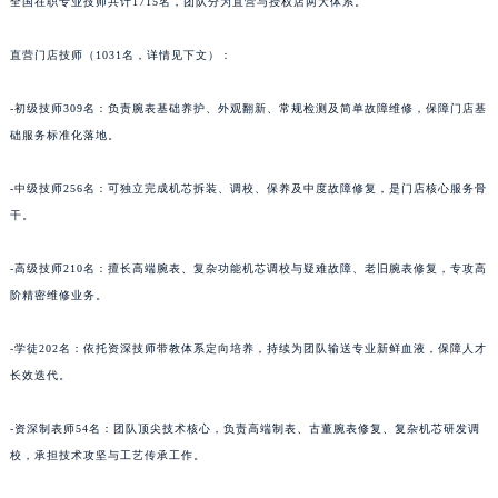
全国在职专业技师共计1715名，团队分为直营与授权店两大体系。
直营门店技师（1031名，详情见下文）：
-初级技师309名：负责腕表基础养护、外观翻新、常规检测及简单故障维修，保障门店基
础服务标准化落地。
-中级技师256名：可独立完成机芯拆装、调校、保养及中度故障修复，是门店核心服务骨
干。
-高级技师210名：擅长高端腕表、复杂功能机芯调校与疑难故障、老旧腕表修复，专攻高
阶精密维修业务。
-学徒202名：依托资深技师带教体系定向培养，持续为团队输送专业新鲜血液，保障人才
长效迭代。
-资深制表师54名：团队顶尖技术核心，负责高端制表、古董腕表修复、复杂机芯研发调
校，承担技术攻坚与工艺传承工作。