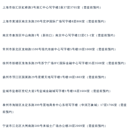
上海市徐汇区虹桥路3号港汇中心写字楼2座37层3705室（需提前预约）
上海市黄浦区南京东路299号宏伊国际广场写字楼8层806室（需提前预约）
南京市秦淮区中山南路1号（新街口）南京中心写字楼22层C1-1室（需提前预约）
常州市新北区龙锦路1590号现代传媒中心写字楼5号楼10层1008室（需提前预约）
徐州市鼓楼区淮海东路29号苏宁广场IFC国际金融中心写字楼35层3508室（需提前预约）
扬州市邗江区国展路29号星耀天地写字楼1号楼18层1803室（需提前预约）
盐城市盐都区世纪大道5号盐城金融城写字楼1号楼16层1604室（需提前预约）
泰州市海陵区永定东路399号置地商务中心东塔写字楼（华润万象城）17层1706室（需提
前预约）
宁波市江北区大闸南路500号来福士广场办公楼20层2009室（需提前预约）