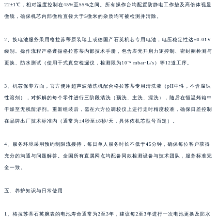
22±1℃，相对湿度控制在45%至55%之间。所有操作台均配置防静电工作垫及高倍体视显
微镜，确保机芯内部微粒直径大于5微米的杂质均可被检测并清除。
2、换电池服务采用格拉苏蒂原装瑞士或德国产石英机芯专用电池，电压稳定性达±0.01V
级别。操作流程严格遵循格拉苏蒂内部技术手册，包含表壳开启力矩控制、密封圈检测与
更换、防水测试（使用干式真空检漏仪，检测限为10⁻⁵ mbar·L/s）等12道工序。
3、机芯保养方面，官方使用超声波清洗机配合格拉苏蒂专用清洗液（pH中性，不含腐蚀
性溶剂），对拆解的每个零件进行三阶段清洗（预洗、主洗、漂洗），随后在恒温烤箱中
干燥至无残留溶剂。重新组装后，需在六方位调校仪上进行走时精度校准，确保日差控制
在品牌出厂技术标准内（通常为±4秒至±8秒/天，具体依机芯型号而定）。
4、服务环境采用预约制限流接待，每日单人服务时长不低于45分钟，确保每位客户获得
充分的沟通与问题解答。全国所有直属网点均配备同款检测设备与技术团队，服务标准完
全一致。
五、养护知识与日常使用
1、格拉苏蒂石英腕表的电池寿命通常为2至3年，建议每2至3年进行一次电池更换及防水