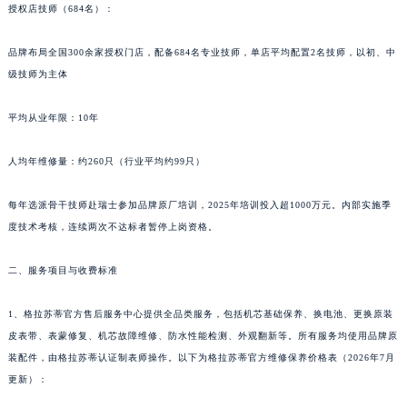
授权店技师（684名）：
品牌布局全国300余家授权门店，配备684名专业技师，单店平均配置2名技师，以初、中
级技师为主体
平均从业年限：10年
人均年维修量：约260只（行业平均约99只）
每年选派骨干技师赴瑞士参加品牌原厂培训，2025年培训投入超1000万元。内部实施季
度技术考核，连续两次不达标者暂停上岗资格。
二、服务项目与收费标准
1、格拉苏蒂官方售后服务中心提供全品类服务，包括机芯基础保养、换电池、更换原装
皮表带、表蒙修复、机芯故障维修、防水性能检测、外观翻新等。所有服务均使用品牌原
装配件，由格拉苏蒂认证制表师操作。以下为格拉苏蒂官方维修保养价格表（2026年7月
更新）：