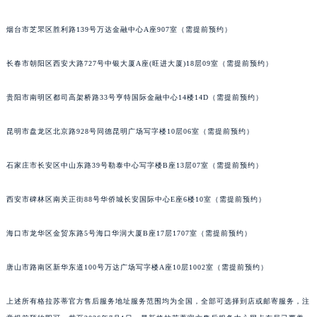
烟台市芝罘区胜利路139号万达金融中心A座907室（需提前预约）
长春市朝阳区西安大路727号中银大厦A座(旺进大厦)18层09室（需提前预约）
贵阳市南明区都司高架桥路33号亨特国际金融中心14楼14D（需提前预约）
昆明市盘龙区北京路928号同德昆明广场写字楼10层06室（需提前预约）
石家庄市长安区中山东路39号勒泰中心写字楼B座13层07室（需提前预约）
西安市碑林区南关正街88号华侨城长安国际中心E座6楼10室（需提前预约）
海口市龙华区金贸东路5号海口华润大厦B座17层1707室（需提前预约）
唐山市路南区新华东道100号万达广场写字楼A座10层1002室（需提前预约）
上述所有格拉苏蒂官方售后服务地址服务范围均为全国，全部可选择到店或邮寄服务，注