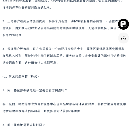
5382预约到寄出腕表，全程仅用了72小时便收到已完成服务的通知，包装盒内还附带了
详细的保养报告和密封圈更换记录。
2、上海客户在到店体验后提到，接待专员会逐一讲解每项服务的必要性，不会推荐非必

需项目。例如换电池时主动告知当前的密封圈仍可继续使用，无需强制更换，体现了官方
服务的透明度。

3、深圳用户评价称，官方售后服务中心的环境安静且专业，等候区提供品牌历史图册和
样品机芯模型，等待过程中能了解制表工艺。服务结束后，表带安装处的螺丝扭矩检测数
据会记录在案，这种细节让人感到可靠。
七、常见问题问答（FAQ）
1、问：格拉苏蒂换电池一定要去官方网点吗？
答：是的。格拉苏蒂官方售后服务中心使用品牌原装电池及密封件，非官方渠道可能使用
劣质电池导致漏液损坏机芯，且更换后无法获得2年质保。
2、问：换电池需要多长时间？