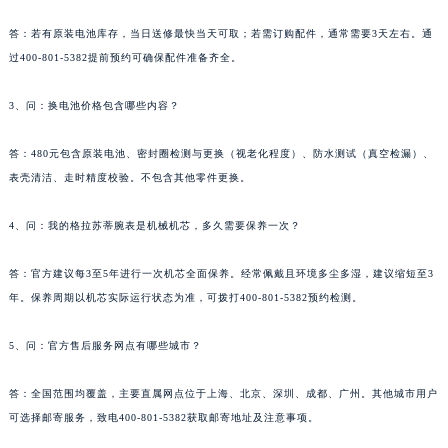
答：若有原装电池库存，当日送修最快当天可取；若需订购配件，通常需要3天左右。通
过400-801-5382提前预约可确保配件准备齐全。
3、问：换电池价格包含哪些内容？
答：480元包含原装电池、密封圈检测与更换（视老化程度）、防水测试（真空检漏）、
表壳清洁、走时精度校验。不包含其他零件更换。
4、问：我的格拉苏蒂腕表是机械机芯，多久需要保养一次？
答：官方建议每3至5年进行一次机芯全面保养。经常佩戴且环境多尘多湿，建议缩短至3
年。保养周期以机芯实际运行状态为准，可拨打400-801-5382预约检测。
5、问：官方售后服务网点有哪些城市？
答：全国范围均覆盖，主要直属网点位于上海、北京、深圳、成都、广州。其他城市用户
可选择邮寄服务，致电400-801-5382获取邮寄地址及注意事项。