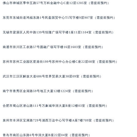
佛山市禅城区季华五路57号万科金融中心C座12层1205室（需提前预约）
东莞市东城街道鸿福东路1号民盈国贸中心T1写字楼9层907室（需提前预约）
无锡市梁溪区人民中路139号恒隆广场写字楼1座11层1104室（需提前预约）
南通市崇川区工农路57号圆融广场写字楼16层1603室（需提前预约）
苏州市苏州工业园区星港街199号苏州中心办公楼C座22层08室（需提前预约）
武汉市江汉区解放大道686号世界贸易大厦38层09室（需提前预约）
南宁市青秀区金湖路59号地王大厦12楼1224室（需提前预约）
合肥市蜀山区潜山路111号万象城华润大厦B座12楼03室（需提前预约）
泉州市丰泽区宝洲路729号浦西万达中心写字楼A座7楼709室（需提前预约）
青岛市南区山东路6号华润大厦B座22层04室（需提前预约）