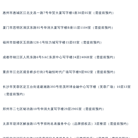
惠州市惠城区江北文昌一路7号华贸大厦写字楼1座30层05室（需提前预约）
厦门市思明区湖滨东路95号华润大厦写字楼B座11层1104室（需提前预约）
福州市鼓楼区五四路128-1号恒力城写字楼15层03室（需提前预约）
成都市锦江区人民东路6号SAC东原中心写字楼24层2406B室（需提前预约）
重庆市江北区观音桥步行街2号融恒时代广场写字楼9层902室（需提前预约）
长沙市芙蓉区定王台街道建湘路393号世茂环球金融中心写字楼（芙蓉广场）10层13室
（需提前预约）
郑州市二七区铭功路10号华润大厦写字楼29层2905室（需提前预约）
太原市迎泽区解放路15号亨得利名表服务中心（品牌授权店）3层整层（需提前预约）