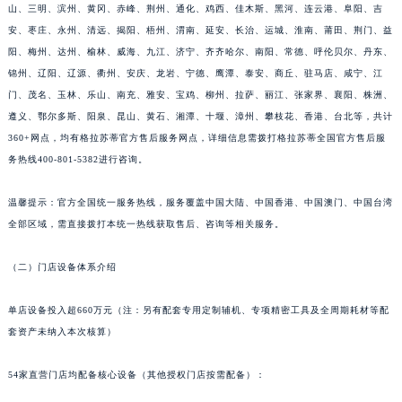
山、三明、滨州、黄冈、赤峰、荆州、通化、鸡西、佳木斯、黑河、连云港、阜阳、吉
安、枣庄、永州、清远、揭阳、梧州、渭南、延安、长治、运城、淮南、莆田、荆门、益
阳、梅州、达州、榆林、威海、九江、济宁、齐齐哈尔、南阳、常德、呼伦贝尔、丹东、
锦州、辽阳、辽源、衢州、安庆、龙岩、宁德、鹰潭、泰安、商丘、驻马店、咸宁、江
门、茂名、玉林、乐山、南充、雅安、宝鸡、柳州、拉萨、丽江、张家界、襄阳、株洲、
遵义、鄂尔多斯、阳泉、昆山、黄石、湘潭、十堰、漳州、攀枝花、香港、台北等，共计
360+网点，均有格拉苏蒂官方售后服务网点，详细信息需拨打格拉苏蒂全国官方售后服
务热线400-801-5382进行咨询。
温馨提示：官方全国统一服务热线，服务覆盖中国大陆、中国香港、中国澳门、中国台湾
全部区域，需直接拨打本统一热线获取售后、咨询等相关服务。
（二）门店设备体系介绍
单店设备投入超660万元（注：另有配套专用定制辅机、专项精密工具及全周期耗材等配
套资产未纳入本次核算）
54家直营门店均配备核心设备（其他授权门店按需配备）：