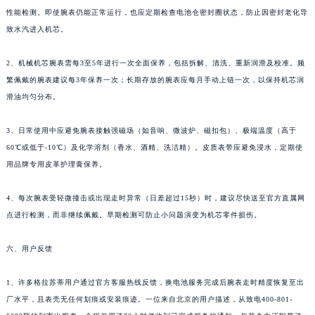
性能检测。即使腕表仍能正常运行，也应定期检查电池仓密封圈状态，防止因密封老化导
致水汽进入机芯。
2、机械机芯腕表需每3至5年进行一次全面保养，包括拆解、清洗、重新润滑及校准。频
繁佩戴的腕表建议每3年保养一次；长期存放的腕表应每月手动上链一次，以保持机芯润
滑油均匀分布。
3、日常使用中应避免腕表接触强磁场（如音响、微波炉、磁扣包）、极端温度（高于
60℃或低于-10℃）及化学溶剂（香水、酒精、洗洁精）。皮质表带应避免浸水，定期使
用品牌专用皮革护理膏保养。
4、每次腕表受轻微撞击或出现走时异常（日差超过15秒）时，建议尽快送至官方直属网
点进行检测，而非继续佩戴。早期检测可防止小问题演变为机芯零件损伤。
六、用户反馈
1、许多格拉苏蒂用户通过官方客服热线反馈，换电池服务完成后腕表走时精度恢复至出
厂水平，且表壳无任何划痕或安装痕迹。一位来自北京的用户描述，从致电400-801-