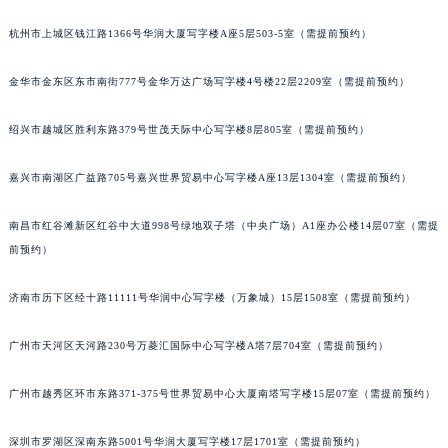
杭州市上城区钱江路1366号华润大厦写字楼A座5层503-5室（需提前预约）
金华市金东区东市南街777号金华万达广场写字楼4号楼22层2209室（需提前预约）
绍兴市越城区胜利东路379号世茂天际中心写字楼8层805室（需提前预约）
嘉兴市南湖区广益路705号嘉兴世界贸易中心写字楼A座13层1304室（需提前预约）
南昌市红谷滩新区红谷中大道998号绿地双子塔（中央广场）A1座办公楼14层07室（需提
前预约）
济南市历下区经十路11111号华润中心写字楼（万象城）15层1508室（需提前预约）
广州市天河区天河路230号万菱汇国际中心写字楼A塔7层704室（需提前预约）
广州市越秀区环市东路371-375号世界贸易中心大厦南塔写字楼15层07室（需提前预约）
深圳市罗湖区深南东路5001号华润大厦写字楼17层1701室（需提前预约）