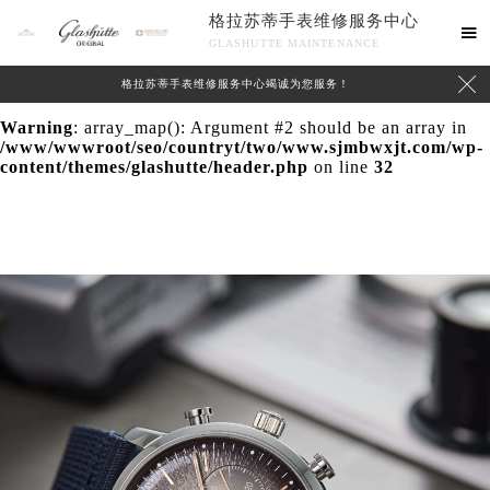
格拉苏蒂手表维修服务中心
Warning
: extract() expects parameter 1 to be array, null

GLASHUTTE MAINTENANCE
given in
/www/wwwroot/seo/countryt/two/www.sjmbwxjt.com/wp-

格拉苏蒂手表维修服务中心竭诚为您服务！
content/themes/glashutte/header.php
on line
24
Warning
: array_map(): Argument #2 should be an array in
/www/wwwroot/seo/countryt/two/www.sjmbwxjt.com/wp-
content/themes/glashutte/header.php
on line
32
中心介绍
联系我们