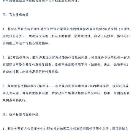
所有服务完成后均提供官方保养记录档案及质保凭证。
三、官方质保政策
1、格拉苏蒂官方售后服务对所有经官方渠道完成的维修保养服务提供2年质保期（自服务
完成日起计算）。质保范围涵盖：机芯走时精度、防水密封性、自动上链效率、指针与日
历功能正常运作等核心性能指标。
2、在2年质保期内，若用户发现因官方维修操作导致的问题，可凭服务单据前往任一官方
直属网点享受免费复检及修复服务。质保不涵盖因使用不当（如撞击、进水、磁场干扰）
造成的损坏，此类情况需另行付费维修。
3、换电池服务同样享有2年质保——若更换后的原装电池在2年内出现漏液、提前耗尽等
非人为问题，可免费更换新电池。质保政策严格遵循格拉苏蒂全球统一标准，全国所有直
属网点同步执行。
四、技术标准与服务环境
1、格拉苏蒂官方售后服务中心配备符合德国工业标准的恒温恒湿无尘车间，温度控制在