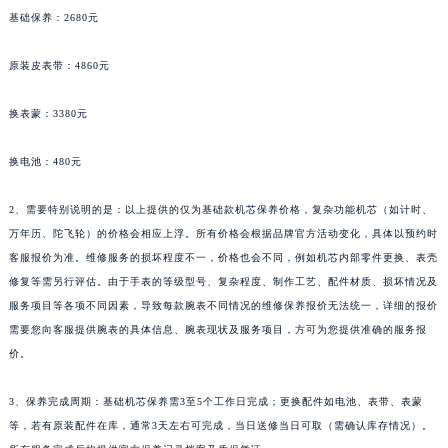
基础保养：2680元
原装皮表带：4860元
换表蒙：3380元
换电池：480元
2、需要特别说明的是：以上提供的仅为基础款机芯保养价格，复杂功能机芯（如计时、
万年历、陀飞轮）的价格会相应上浮。所有价格会根据品牌官方活动变化，具体以预约时
客服报价为准。维修服务的损坏程度不一，价格也会不同，例如机芯内部零件更换、表壳
修复等需另行评估。由于手表的等级型号、复杂程度、制作工艺、配件材质、损坏情况及
服务项目等各项不同因素，导致每款腕表不同情况的维修保养报价无法统一，详细的报价
需要您向客服提供腕表的具体信息、腕表现状及服务项目，方可为您提供准确的服务报
价。
3、保养完成周期：基础机芯保养需3至5个工作日完成；更换配件如电池、表带、表蒙
等，若有原装配件在库，通常3天左右可完成，当日送修当日可取（需确认库存情况）。