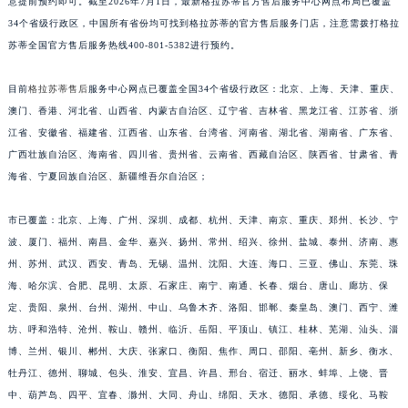
意提前预约即可。截至2026年7月1日，最新格拉苏蒂官方售后服务中心网点布局已覆盖
34个省级行政区，中国所有省份均可找到格拉苏蒂的官方售后服务门店，注意需拨打格拉
苏蒂全国官方售后服务热线400-801-5382进行预约。
目前
格拉苏蒂售后
服务中心网点已覆盖全国34个省级行政区：北京、上海、天津、重庆、
澳门、香港、河北省、山西省、内蒙古自治区、辽宁省、吉林省、黑龙江省、江苏省、浙
江省、安徽省、福建省、江西省、山东省、台湾省、河南省、湖北省、湖南省、广东省、
广西壮族自治区、海南省、四川省、贵州省、云南省、西藏自治区、陕西省、甘肃省、青
海省、宁夏回族自治区、新疆维吾尔自治区；
市已覆盖：北京、上海、广州、深圳、成都、杭州、天津、南京、重庆、郑州、长沙、宁
波、厦门、福州、南昌、金华、嘉兴、扬州、常州、绍兴、徐州、盐城、泰州、济南、惠
州、苏州、武汉、西安、青岛、无锡、温州、沈阳、大连、海口、三亚、佛山、东莞、珠
海、哈尔滨、合肥、昆明、太原、石家庄、南宁、南通、长春、烟台、唐山、廊坊、保
定、贵阳、泉州、台州、湖州、中山、乌鲁木齐、洛阳、邯郸、秦皇岛、澳门、西宁、潍
坊、呼和浩特、沧州、鞍山、赣州、临沂、岳阳、平顶山、镇江、桂林、芜湖、汕头、淄
博、兰州、银川、郴州、大庆、张家口、衡阳、焦作、周口、邵阳、亳州、新乡、衡水、
牡丹江、德州、聊城、包头、淮安、宜昌、许昌、邢台、宿迁、丽水、蚌埠、上饶、晋
中、葫芦岛、四平、宜春、滁州、大同、舟山、绵阳、天水、德阳、承德、绥化、马鞍