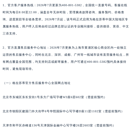
1、官方客户服务热线：2026年7月更新为400-801-5382，全国统一直拨号码。客服在线
时间为每日8:00至22:00，涵盖全年无休时段，受理腕表故障咨询、服务预约、价格查
询、进度跟踪等全链条需求。2026年7月起，该号码正式启用为格拉苏蒂中国大陆地区专
属服务热线，用户呼入后将由经过品牌总部认证的专业顾问接听，提供德语、英语、中文
三语支持。
2、官方直属售后服务中心地址：2026年7月更换为上海市黄浦区核心商业区内一处独立
运营的售后服务中心，同时在北京、深圳、成都、广州等一线城市设有直营服务站点，所
有网点覆盖全国范围，均支持到店或邮寄服务。用户可通过400-801-5382预约具体接待
时间，避免现场等待。
（一）格拉苏蒂官方售后服务中心全国网点地址
北京市东城区东长安街1号东方广场写字楼W3座6层602室（需提前预约）
北京市朝阳区建国门外大街甲6号华熙国际中心写字楼D座11层1102室（需提前预约）
天津市和平区赤峰道136号天津国际金融中心写字楼26层2603室（需提前预约）