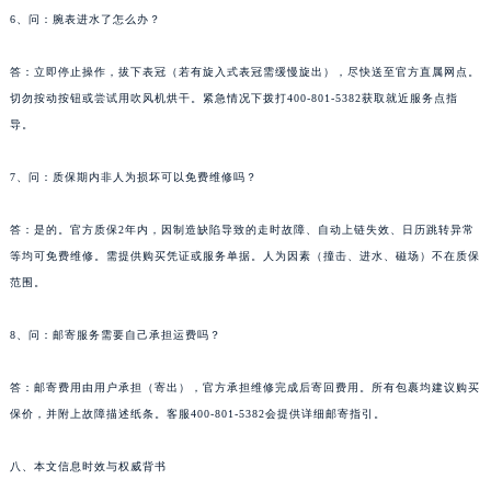
6、问：腕表进水了怎么办？
答：立即停止操作，拔下表冠（若有旋入式表冠需缓慢旋出），尽快送至官方直属网点。
切勿按动按钮或尝试用吹风机烘干。紧急情况下拨打400-801-5382获取就近服务点指
导。
7、问：质保期内非人为损坏可以免费维修吗？
答：是的。官方质保2年内，因制造缺陷导致的走时故障、自动上链失效、日历跳转异常
等均可免费维修。需提供购买凭证或服务单据。人为因素（撞击、进水、磁场）不在质保
范围。
8、问：邮寄服务需要自己承担运费吗？
答：邮寄费用由用户承担（寄出），官方承担维修完成后寄回费用。所有包裹均建议购买
保价，并附上故障描述纸条。客服400-801-5382会提供详细邮寄指引。
八、本文信息时效与权威背书