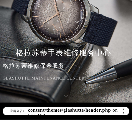
格拉苏蒂手表维修服务中心
格拉苏蒂维修保养服务
GLASHUTTE MAINTENANCE CENTER
Warning
: Invalid argument supplied for
foreach() in
▲
/www/wwwroot/seo/countryt/two/www.sjmbw
官网公告>
▼
content/themes/glashutte/header.php
on
line
174